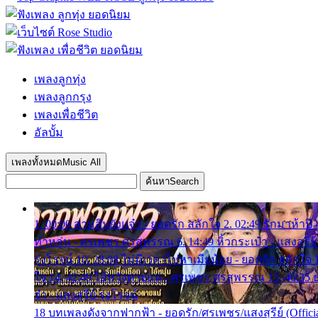
เพลงลูกทุ่ง
เพลงลูกกรุง
เพลงเพื่อชีวิต
อัลบั้ม
เพลงทั้งหมด
Music All
ค้นหา
Search
1. 00:00 สามสิบยังแจ๋ว - ยอดรัก สลักใจ 2. 02:49 รักมาห้าปี
ทำหล่น - ศรเพชร ศรสุพรรณ 6. 14:49 หิ้วกระเป๋า - แสงสุรีย์ 
รุ่งโรจน์ 10. 28:08 ไม่มีเวลาไปหาเมียน้อย - ยอดรัก สลักใ
ใจ 14. 42:49 ไอ้หวังตายแน่ - ศรเพชร ศรสุพรรณ 15. 46:35 ธา
จ๋า - แสงสุรีย์ รุ่งโรจน์
18 บทเพลงดังจากฟากฟ้า - ยอดรัก/ศรเพชร/แสงสุรีย์ (Officia