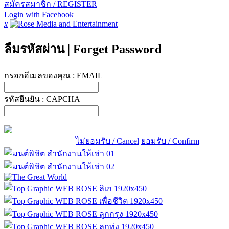
สมัครสมาชิก / REGISTER
Login with Facebook
x
ลืมรหัสผ่าน
|
Forget Password
กรอกอีเมลของคุณ :
EMAIL
รหัสยืนยัน :
CAPCHA
ไม่ยอมรับ / Cancel
ยอมรับ / Confirm