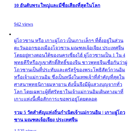
10 อันดับพระใหญ่และมีชื่อเสียงที่สุดในโลก
942 views
ผู่โถวซาน หรือ เกาะผู่โถว เป็นเกาะเล็กๆ ที่ตั้งอยู่ในส่วน
ตะวันออกของเมืองโจวซาน มณฑลเจ้อเจียง ประเทศจีน
โดยอยู่ทางตอนใต้ของนครเซี่ยงไฮ้ ผู่โถวซานเป็น 1 ใน 4
พุทธคีรีหรือภูเขาศักดิ์สิทธิ์ของจีน ชาวพุทธจีนเชื่อกันว่าผู่
โถวซานเป็นที่ประทับและตรัสรู้ของพระโพธิสัตว์กวนอิม
หรือเจ้าแม่กวนอิม ซึ่งเป็นหนึ่งในเทพเจ้าที่สำคัญที่สุดใน
ศาสนาพุทธนิกายมหายาน ดังนั้นจึงมีผู้แสวงบุญจากทั่ว
โลก โดยเฉพาะผู้ที่ศรัทธาในเจ้าแม่กวนอิมเดินทางมาที่
เกาะแห่งนี้เพื่อสักการะขอพรอยู่โดยตลอด
รวม 5 วัดสำคัญแห่งถิ่นกำเนิดเจ้าแม่กวนอิม | เกาะผู่โถว
ซาน มณฑลเจ้อเจียง ประเทศจีน
1,525 views