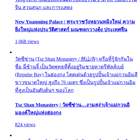
จีน สวนสนุก และการแสดง
New Yuanming Palace | พระราชวังหยวนหมิงใหม่ ความ
ยิ่งใหญ่แห่งประวัติศาสตร์ มณฑลกวางตุ้ง ประเทศจีน
1,068 views
วัดซีซ่าน (Tsz Shan Monastery / 慈山寺) หรือที่รู้จักกันใน
ชื่อ ฉี่ซ้านจี๋ เป็นวัดพุทธที่ตั้งอยู่ริมชายหาดรีพัลส์เบย์
(Repulse Bay) ในฮ่องกง โดดเด่นด้วยรูปปั้นเจ้าแม่กวนอิมสี
ขาวขนาดใหญ่ สูงถึง 76 เมตร ซึ่งเป็นรูปปั้นเจ้าแม่กวนอิม
ที่สูงเป็นอันดับต้นๆ ของโลก
Tsz Shan Monastery | วัดซีซ่าน…งามสง่าเจ้าแม่กวนอิ
มองค์ใหญ่แห่งฮ่องกง
824 views