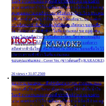
ไมตรี จากแฟนเพลง ทุกทุกที่ ปราณีหลั่งไหล ผมขอฝาก
นาม ยอดรักเอาไว้ โปรดเป็นแรงใจ อย่างนี้เรื่อยไป ขอ อยู่
คู่แฟนเพลง ไม่เคยคิดว่าเก่ง หรือดังกว่าใคร..ใคร พระคุณ
ผู้ฟัง เท่านั้นยิ่งใหญ่ ที่เป็นแรงใจ ให้ผมดังมา.. ขอ องค์เท
วา สถิตฟากฟ้ายิ่งใหญ่ คุ้มภัยให้ท่าน เถิดหนา ขอจงเชื่อ
ใจ ไว้เถิดว่า ตราบชั่วชีวา ไม่ลืมแฟนเพลง ขอ อยู่คู่แฟน
เพลง ไม่เคยคิดว่าเก่ง หรือดังกว่าใคร..ใคร พระคุณผู้ฟัง
เท่านั้นยิ่งใหญ่ ที่เป็นแรงใจ ให้ผมดังมา.. ขอ องค์เทวา
สถิตฟากฟ้ายิ่งใหญ่ คุ้มภัยให้ท่าน เถิดหนา ขอจงเชื่อใจ ไว้
เถิดว่า ตราบชั่วชีวา ไม่ลืมแฟนเพลง
ขอบคุณแฟนเพลง - Cover Ver. (ซาวด์ดนตรี) (KARAOKE)
26 views • 31.07.2569
ขอ กราบ ขอบคุณ.... ที่ได้รับไออุ่น การุณ จากแฟน เพลง
ผมแสนชื่นใจ หายวังเวง เมื่อแฟนเพลง ให้กำลังใจ น้ำใจ
ไมตรี จากแฟนเพลง ทุกทุกที่ ปราณีหลั่งไหล ผมขอฝาก
นาม ยอดรักเอาไว้ โปรดเป็นแรงใจ อย่างนี้เรื่อยไป ขอ อยู่