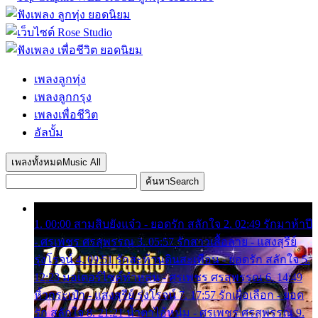
เพลงลูกทุ่ง
เพลงลูกกรุง
เพลงเพื่อชีวิต
อัลบั้ม
เพลงทั้งหมด
Music All
ค้นหา
Search
1. 00:00 สามสิบยังแจ๋ว - ยอดรัก สลักใจ 2. 02:49 รักมาห้าปี
- ศรเพชร ศรสุพรรณ 3. 05:57 รักสาวเสื้อลาย - แสงสุรีย์
รุ่งโรจน์ 4. 09:51 รักสะท้านดินสะเทือน - ยอดรัก สลักใจ 5.
12:23 มอเตอร์ไซค์ทำหล่น - ศรเพชร ศรสุพรรณ 6. 14:49
หิ้วกระเป๋า - แสงสุรีย์ รุ่งโรจน์ 7. 17:57 รักเผื่อเลือก - ยอด
รัก สลักใจ 8. 21:21 น้ำตาไอ้หนุ่ม - ศรเพชร ศรสุพรรณ 9.