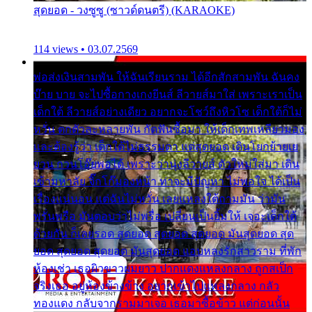
สุดยอด - วงซูซู (ซาวด์ดนตรี) (KARAOKE)
114 views • 03.07.2569
พ่อส่งเงินสามพัน ให้ฉันเรียนราม ได้อีกสักสามพัน ฉันคง
บ๊าย บาย จะไปซื้อกางเกงยีนส์ ลีวายส์มาใส่ เพราะเราเป็น
เด็กใต้ ลีวายส์อย่างเดียว อยากจะโชว์ถึงหิวโซ เด็กใต้ก็ไม่
หวั่น ตกตัวละหลายพัน กัดฟันซื้อมา ให้เด็กเทพเหลียวมอง
และต้องรู้ว่า เด็กใต้ไม่ธรรมดา แต่สุดยอด เดินโยกย้ายเย
ยวน กวนโอ๊ยพอได้ เพราะว่านุ่งลีวายส์ ตัวใหม่ใส่มา เดิน
เข้ามหาลัย จิ๊กโก๊มองหน้า ท่าจะมีปัญหา ไม่พอใจ ได้เป็น
เรื่องแน่นอน แต่ฉันไม่หวั่น เลยแหลงใต้ถามมัน ว่ามัน
พรั่นพรือ มันตอบว่าไม่พรื่อ เปลี่ยนเป็นยิ้มให้ เจอะเด็กใต้
ด้วยกัน ก็เลยรอด สุดยอด สุดยอด สุดยอด มันสุดยอด สุด
ยอด สุดยอด สุดยอด มันสุดยอด แอบหลงรักสาวราม ที่พัก
ห้องเช่า เธอผิวขาวผมยาว ปากแดงแหลงกลาง ถูกสเป็ก
จริงเธอ อยู่ห้องข้างข้าง อยากเข้าไปแหลงกลาง กลัว
ทองแดง กลับจากรามมาเจอ เธอมาซื้อข้าว แต่ก่อนนั้น