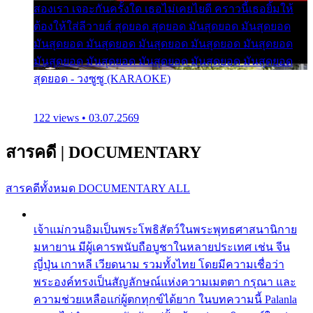
สองเรา เจอะกันครั้งใด เธอไม่เคยไยดี คราวนี้เธอยิ้มให้
ต้องให้ใส่ลีวายส์ สุดยอด สุดยอด มันสุดยอด มันสุดยอด
มันสุดยอด มันสุดยอด มันสุดยอด มันสุดยอด มันสุดยอด
มันสุดยอด มันสุดยอด มันสุดยอด มันสุดยอด มันสุดยอด
สุดยอด - วงซูซู (KARAOKE)
122 views • 03.07.2569
สารคดี
|
DOCUMENTARY
สารคดีทั้งหมด
DOCUMENTARY ALL
เจ้าแม่กวนอิมเป็นพระโพธิสัตว์ในพระพุทธศาสนานิกาย
มหายาน มีผู้เคารพนับถือบูชาในหลายประเทศ เช่น จีน
ญี่ปุ่น เกาหลี เวียดนาม รวมทั้งไทย โดยมีความเชื่อว่า
พระองค์ทรงเป็นสัญลักษณ์แห่งความเมตตา กรุณา และ
ความช่วยเหลือแก่ผู้ตกทุกข์ได้ยาก ในบทความนี้ Palanla