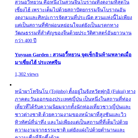
สวนอวี้หยวน คือหนึ่งในสวนจีนโบราณที่งดงามที่สุดใน
เซี่ยงไฮ้ เพราะเต็มไปด้วยสถาปัตยกรรมจีนโบราณอัน
งดงามและศิลปะการจัดสวนที่ประณีต สวนแห่งนี้ไม่เพียง
แต่เป็นสถานที่พักผ่อนหย่อนใจแต่ยังเป็นมรดกทาง
วัฒนธรรมที่สำคัญของจีนด้วยประวัติศาสตร์อันยาวนาน
กว่า 400 ปี
Yuyuan Garden : สวนอวี้หยวน จุดเช็กอินห้ามพลาดเมื่อ
มาเซี่ยงไฮ้ ประเทศจีน
1,302 views
หน้าผาโทจินโบ (Tojinbo) ตั้งอยู่ในจังหวัดฟุกุอิ (Fukui) ทาง
ภาคตะวันออกของประเทศญี่ปุ่น เป็นหนึ่งในสถานที่ท่อง
เที่ยวที่ได้รับความนิยมจากทั้งนักท่องเที่ยวชาวญี่ปุ่นและ
ชาวต่างชาติ ด้วยความงามของหน้าผาที่สูงชันและวิว
ทิวทัศน์ที่น่าทึ่ง และไม่เพียงแต่เป็นสถานที่ที่เต็มไปด้วย
ความงามจากธรรมชาติ แต่ยังแฝงไปด้วยตำนานและ
ความเชื่อที่ลึกซึ้งด้วย