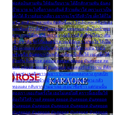
พ่อส่งเงินสามพัน ให้ฉันเรียนราม ได้อีกสักสามพัน ฉันคง
บ๊าย บาย จะไปซื้อกางเกงยีนส์ ลีวายส์มาใส่ เพราะเราเป็น
เด็กใต้ ลีวายส์อย่างเดียว อยากจะโชว์ถึงหิวโซ เด็กใต้ก็ไม่
หวั่น ตกตัวละหลายพัน กัดฟันซื้อมา ให้เด็กเทพเหลียวมอง
และต้องรู้ว่า เด็กใต้ไม่ธรรมดา แต่สุดยอด เดินโยกย้ายเย
ยวน กวนโอ๊ยพอได้ เพราะว่านุ่งลีวายส์ ตัวใหม่ใส่มา เดิน
เข้ามหาลัย จิ๊กโก๊มองหน้า ท่าจะมีปัญหา ไม่พอใจ ได้เป็น
เรื่องแน่นอน แต่ฉันไม่หวั่น เลยแหลงใต้ถามมัน ว่ามัน
พรั่นพรือ มันตอบว่าไม่พรื่อ เปลี่ยนเป็นยิ้มให้ เจอะเด็กใต้
ด้วยกัน ก็เลยรอด สุดยอด สุดยอด สุดยอด มันสุดยอด สุด
ยอด สุดยอด สุดยอด มันสุดยอด แอบหลงรักสาวราม ที่พัก
ห้องเช่า เธอผิวขาวผมยาว ปากแดงแหลงกลาง ถูกสเป็ก
จริงเธอ อยู่ห้องข้างข้าง อยากเข้าไปแหลงกลาง กลัว
ทองแดง กลับจากรามมาเจอ เธอมาซื้อข้าว แต่ก่อนนั้น
สองเรา เจอะกันครั้งใด เธอไม่เคยไยดี คราวนี้เธอยิ้มให้
ต้องให้ใส่ลีวายส์ สุดยอด สุดยอด มันสุดยอด มันสุดยอด
มันสุดยอด มันสุดยอด มันสุดยอด มันสุดยอด มันสุดยอด
มันสุดยอด มันสุดยอด มันสุดยอด มันสุดยอด มันสุดยอด