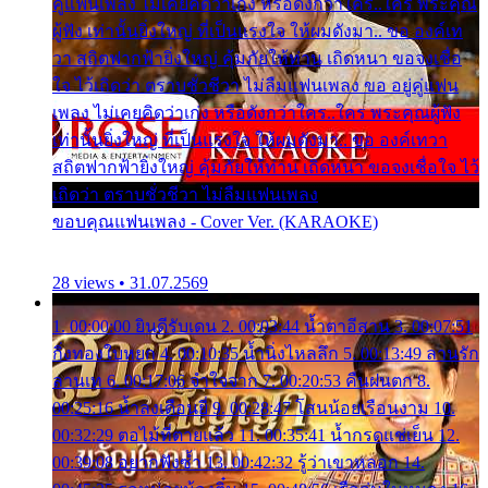
คู่แฟนเพลง ไม่เคยคิดว่าเก่ง หรือดังกว่าใคร..ใคร พระคุณ
ผู้ฟัง เท่านั้นยิ่งใหญ่ ที่เป็นแรงใจ ให้ผมดังมา.. ขอ องค์เท
วา สถิตฟากฟ้ายิ่งใหญ่ คุ้มภัยให้ท่าน เถิดหนา ขอจงเชื่อ
ใจ ไว้เถิดว่า ตราบชั่วชีวา ไม่ลืมแฟนเพลง ขอ อยู่คู่แฟน
เพลง ไม่เคยคิดว่าเก่ง หรือดังกว่าใคร..ใคร พระคุณผู้ฟัง
เท่านั้นยิ่งใหญ่ ที่เป็นแรงใจ ให้ผมดังมา.. ขอ องค์เทวา
สถิตฟากฟ้ายิ่งใหญ่ คุ้มภัยให้ท่าน เถิดหนา ขอจงเชื่อใจ ไว้
เถิดว่า ตราบชั่วชีวา ไม่ลืมแฟนเพลง
ขอบคุณแฟนเพลง - Cover Ver. (KARAOKE)
28 views • 31.07.2569
1. 00:00:00 ยินดีรับเดน 2. 00:03:44 น้ำตาอีสาน 3. 00:07:51
กิ่งทองใบหยก 4. 00:10:35 น้ำนิ่งไหลลึก 5. 00:13:49 ลานรัก
ลานเท 6. 00:17:06 จำใจจาก 7. 00:20:53 คืนฝนตก 8.
00:25:16 น้ำลงเดือนยี่ 9. 00:28:47 โสนน้อยเรือนงาม 10.
00:32:29 ตอไม้ที่ตายแล้ว 11. 00:35:41 น้ำกรดแช่เย็น 12.
00:39:08 อยากฟังซ้ำ 13. 00:42:32 รู้ว่าเขาหลอก 14.