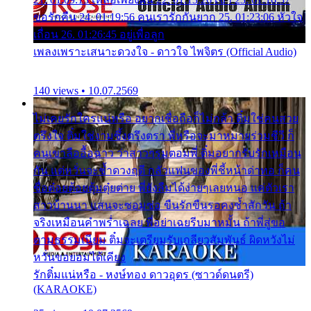
ขอรักคืน 24. 01:19:56 คนเรารักกันยาก 25. 01:23:06 หัวใจ
เถื่อน 26. 01:26:45 อยู่เพื่อลูก
เพลงเพราะเสนาะดวงใจ - ดาวใจ ไพจิตร (Official Audio)
140 views • 10.07.2569
ไม่เคยรักใครแน่หรือ อยากเชื่อถือก็ไม่กล้า ติ๋มใช่คนสวย
ตรึงใจ ติ๋มใช่งามซึ้งตรึงตรา พี่หรือจะมาหมายร่วมชีวี ก็
คนเขาลืออื้อฉาว ว่าสาวๆรุมตอมพี่ ติ๋มอยากรับรักเหมือน
กัน แต่หวั่นจะช้ำดวงฤดี กลัวแฟนของพี่ชี้หน้าด่าทอ ก็คน
ชื่อต๋อยต้อยตุ้มตุ๋ยต่าย พี่ยังลืมได้ง่ายๆเลยหนอ แค่ตัวเรา
สาวบ้านนา แสนจะซอมซ่อ ขืนรักขืนรอคงช้ำสักวัน ถ้า
จริงเหมือนคำพร่ำเฉลย พี่อย่าเฉยรีบมาหมั้น ถ้าพี่สู่ขอ
ตามธรรมเนียม ติ๋มจะเตรียมรับเกลียวสัมพันธ์ ผิดหวังไม่
หวั่นขอยอมได้เคียง
รักติ๋มแน่หรือ - หงษ์ทอง ดาวอุดร (ซาวด์ดนตรี)
(KARAOKE)