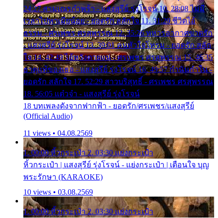
24:27 สามเณรกำพร้า - แสงสุรีย์ รุ่งโรจน์ 10. 28:08 ไม่มี
เวลาไปหาเมียน้อย - ยอดรัก สลักใจ 11. 31:29 ชีวิตไอ้
ธรรม - ศรเพชร ศรสุพรรณ 12. 35:26 ทหารอากาศขาดรัก
- แสงสุรีย์ รุ่งโรจน์ 13. 39:01 คนหัวใจโทรม - ยอดรัก สลัก
ใจ 14. 42:49 ไอ้หวังตายแน่ - ศรเพชร ศรสุพรรณ 15. 46:35
ธาตุแท้ของเธอ - แสงสุรีย์ รุ่งโรจน์ 16. 49:57 กำนันกำใน -
ยอดรัก สลักใจ 17. 52:29 สาวบริสุทธิ์ - ศรเพชร ศรสุพรรณ
18. 56:05 แต๋วจ๋า - แสงสุรีย์ รุ่งโรจน์
18 บทเพลงดังจากฟากฟ้า - ยอดรัก/ศรเพชร/แสงสุรีย์
(Official Audio)
11 views • 04.08.2569
1. 00:00 หิ้วกระเป๋า 2. 03:30 แย่งกระเป๋า
หิ้วกระเป๋า | แสงสุรีย์ รุ่งโรจน์ - แย่งกระเป๋า | เตือนใจ บุญ
พระรักษา (KARAOKE)
10 views • 03.08.2569
1. 00:00 หิ้วกระเป๋า 2. 03:30 แย่งกระเป๋า