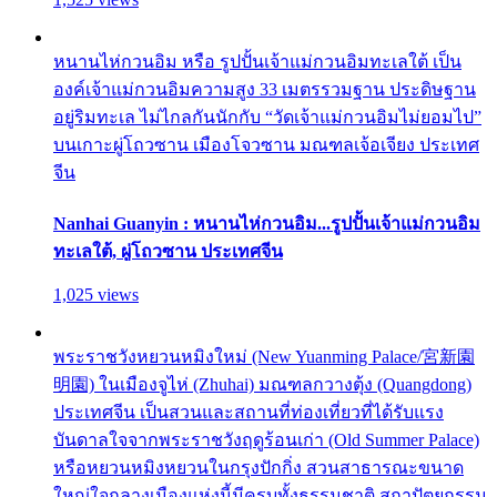
หนานไห่กวนอิม หรือ รูปปั้นเจ้าแม่กวนอิมทะเลใต้ เป็น
องค์เจ้าแม่กวนอิมความสูง 33 เมตรรวมฐาน ประดิษฐาน
อยู่ริมทะเล ไม่ไกลกันนักกับ “วัดเจ้าแม่กวนอิมไม่ยอมไป”
บนเกาะผู่โถวซาน เมืองโจวซาน มณฑลเจ้อเจียง ประเทศ
จีน
Nanhai Guanyin : หนานไห่กวนอิม...รูปปั้นเจ้าแม่กวนอิม
ทะเลใต้, ผู่โถวซาน ประเทศจีน
1,025 views
พระราชวังหยวนหมิงใหม่ (New Yuanming Palace/宮新園
明園) ในเมืองจูไห่ (Zhuhai) มณฑลกวางตุ้ง (Quangdong)
ประเทศจีน เป็นสวนและสถานที่ท่องเที่ยวที่ได้รับแรง
บันดาลใจจากพระราชวังฤดูร้อนเก่า (Old Summer Palace)
หรือหยวนหมิงหยวนในกรุงปักกิ่ง สวนสาธารณะขนาด
ใหญ่ใจกลางเมืองแห่งนี้มีครบทั้งธรรมชาติ สถาปัตยกรรม