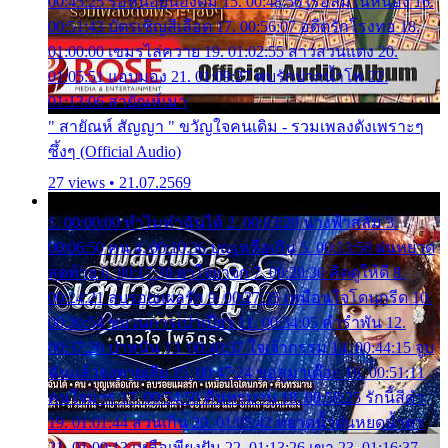
00:45:25 รอหน่อยน้องติ๋ม 15. 00:48:56 เรือล่มในหนอง 16.
00:51:43 บัตรเชิญสีเลือด 17. 00:56:07 อดีตรักโรงทอ 18.
01:00:00 เขมรไล่ควาย 19. 01:02:55 สาวสวนแตง 20.
01:05:51 แอบมอง 21. 01:09:27 พบรักปากน้ำโพ 22.
01:13:06 สายัณห์เมา
" สายัณห์ สัญญา " ขวัญใจคนเดิม - รวมเพลงดังเพราะๆ
ซึ้งๆ (Official Audio)
27 views • 21.07.2569
1. 00:00:00 ทำไมทำฉันได้ 2. 00:03:20 นางฟ้าสลัม 3.
00:06:50 คน 4. 00:10:36 บุญเหลือเกิน 5. 00:13:58 ฝนหยาด
สุดท้าย 6. 00:17:30 ยาใจยาจก 7. 00:20:30 คิดดูให้ดี 8.
00:24:21 ลบรอยแผลรัก 9. 00:27:35 เหมือนใจโดนกรีด 10.
00:30:54 ขบวนการเปาเปียว 11. 00:34:05 คำรำพัน 12.
00:37:20 ปาหนัน 13. 00:40:37 ใจเจ้ากรรม 14. 00:44:15 จูบ
ฉันแล้วจงตายเสีย 15. 00:47:24 ขอสูมาเต๊อะ 16. 00:51:11
คนใจมาร 17. 00:54:50 คืนทรมาน 18. 00:58:25 รักนี้สีดำ
19. 01:01:44 ส่วนเกิน 20. 01:05:42 หยาดน้ำฝนหยดน้ำตา
21. 01:09:13 เหลือเพียงฝัน 22. 01:13:26 เขา 23. 01:16:37