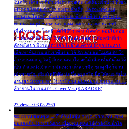
ในครัว เจ้าสาว ก็มัวแต่งตัว สวยเด่น นั่งเคียงเจ้าบ่าว ที่เขา
เฝ้าคอย ใจเต้น หัวใจของเรา ลำเค็ญ ใครจะมองเห็น
ความใน ใจ เศร้า มันร้าวระบม ต้องมาขื่นขม เศร้าตรม
ท่ามความสุขี ช่วยงานเขาแต่ง แต่เรา แล้งมาหลายปี
เมื่อไรหนอจะ โชคดี ได้มีพิธีวิวาห์ หัวใจหล้า คอยไปคอย
มา คือหน้าที่เก่า หัวใจหล้า คอยไปคอยมา คือหน้าที่เก่า
คือหยังเขา มีงานแต่งแล้ว ไปล้างแต่จาน ดั่งถูกประหาร
เมื่อเขาชื่นบาน แต่เราขื่นขม โอ้ รัก ลอยลม ไม่สม ดัง ใจ
ล้างจานคอยคู่ ไม่รู้ อีกนานเท่าใด จะได้ เลื่อนขั้นบันได ได้
เป็น ตำแหน่งเจ้าสาว มันเหงา เห็นเขามีคู่ ซมดู มีคู่ก็ม่วน
เข้าพาขวัญ เสียงโห่ตึงตึง มันซึ้ง อยู่แก่ใจ มื้อใด๋หนอ สิเป็น
งานเฮา มัวซอยเขา ใจเฮาซิด้าน มันทรมาน จับจาน เอย…
ล้างจานในงานแต่ง - Cover Ver. (KARAOKE)
23 views • 03.08.2569
ขอ กราบ ขอบคุณ.... ที่ได้รับไออุ่น การุณ จากแฟน เพลง
ผมแสนชื่นใจ หายวังเวง เมื่อแฟนเพลง ให้กำลังใจ น้ำใจ