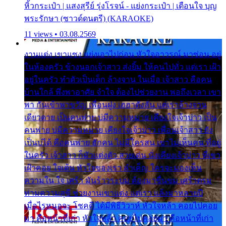
หิ้วกระเป๋า | แสงสุรีย์ รุ่งโรจน์ - แย่งกระเป๋า | เตือนใจ บุญ
พระรักษา (ซาวด์ดนตรี) (KARAOKE)
11 views • 03.08.2569
งานแต่ง เขาแซง แย่งเอาไปก่อน หัวใจอาวรณ์ มาซ่อน อยู่
ในห้องครัว ข้างนอกเจ้าสาว ส่งยิ้ม ให้คนไปทั่ว แต่เรา เฝ้า
อยู่ในครัว ทำตัวเป็นเด็ก ล้างจาน ในเมื่อ เจ้าสาว คือคน
บ้านใกล้ พึ่งพาอาศัย จำใจ ต้องไปช่วยงาน พอถึงเวลา เขา
พา กันเข้าพาขวัญ เพื่อนฝูง เฮฮาดังลั่น แต่เราล้างจาน
เดียวดาย เป็นคนพ่าย บ่มีความหมาย เคียงใจเจ้าบ่าว เป็น
คนพ่าย บ่มีความหมาย เคียงใจเจ้าบ่าว เพื่อนเจ้าสาว ยัง
เป็นบ่ได้ คือคนพ่าย ฮักคน ไม่มีใครสน เขาไม่เห็นคน ที่อยู่
ในครัว เจ้าสาว ก็มัวแต่งตัว สวยเด่น นั่งเคียงเจ้าบ่าว ที่เขา
เฝ้าคอย ใจเต้น หัวใจของเรา ลำเค็ญ ใครจะมองเห็น
ความใน ใจ เศร้า มันร้าวระบม ต้องมาขื่นขม เศร้าตรม
ท่ามความสุขี ช่วยงานเขาแต่ง แต่เรา แล้งมาหลายปี
เมื่อไรหนอจะ โชคดี ได้มีพิธีวิวาห์ หัวใจหล้า คอยไปคอย
มา คือหน้าที่เก่า หัวใจหล้า คอยไปคอยมา คือหน้าที่เก่า