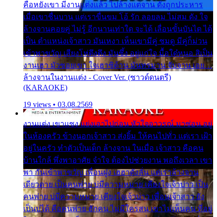
คือหยังเขา มีงานแต่งแล้ว ไปล้างแต่จาน ดั่งถูกประหาร
เมื่อเขาชื่นบาน แต่เราขื่นขม โอ้ รัก ลอยลม ไม่สม ดัง ใจ
ล้างจานคอยคู่ ไม่รู้ อีกนานเท่าใด จะได้ เลื่อนขั้นบันได ได้
เป็น ตำแหน่งเจ้าสาว มันเหงา เห็นเขามีคู่ ซมดู มีคู่ก็ม่วน
เข้าพาขวัญ เสียงโห่ตึงตึง มันซึ้ง อยู่แก่ใจ มื้อใด๋หนอ สิเป็น
งานเฮา มัวซอยเขา ใจเฮาซิด้าน มันทรมาน จับจาน เอย…
ล้างจานในงานแต่ง - Cover Ver. (ซาวด์ดนตรี)
(KARAOKE)
19 views • 03.08.2569
งานแต่ง เขาแซง แย่งเอาไปก่อน หัวใจอาวรณ์ มาซ่อน อยู่
ในห้องครัว ข้างนอกเจ้าสาว ส่งยิ้ม ให้คนไปทั่ว แต่เรา เฝ้า
อยู่ในครัว ทำตัวเป็นเด็ก ล้างจาน ในเมื่อ เจ้าสาว คือคน
บ้านใกล้ พึ่งพาอาศัย จำใจ ต้องไปช่วยงาน พอถึงเวลา เขา
พา กันเข้าพาขวัญ เพื่อนฝูง เฮฮาดังลั่น แต่เราล้างจาน
เดียวดาย เป็นคนพ่าย บ่มีความหมาย เคียงใจเจ้าบ่าว เป็น
คนพ่าย บ่มีความหมาย เคียงใจเจ้าบ่าว เพื่อนเจ้าสาว ยัง
เป็นบ่ได้ คือคนพ่าย ฮักคน ไม่มีใครสน เขาไม่เห็นคน ที่อยู่