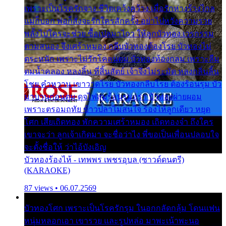
เพราะเป็นโรครักจาง ชีวิตเคว้งคว้าง เมื่อรักห่างร้างไกล
แม่ก็บอก พ่อก็สั่งจะรักใครสักครั้ง อย่าไปหวังความรวย
พลั้งไปใครจะช่วย ซื้อเปลมาไกว ให้ลูกบัวทอง เวรกรรม
ตามสนอง จึงเศร้าหมอง กลีบบัวทองต้องโรย บัวทองไม่
ตระหนัก เพราะไม่รักโคลนตม บัวทองท้องกลม เพราะลืม
ตมน้ำคลอง หลงลิ้น ที่สิ้นสัตย์ เจ้าจึงไม่ระมัด หลงกลิ่นลิ้น
โชย คำหวาน เขาวาดโรย บัวทองกลีบโรย ต้องร้อนรุม บัว
มาบานก่อนตูม ดุจไฟสุมร้อนรุมอุรา บัวทองผ่ายผอม
เพราะตรอมฤทัย ข้าวปลาไม่สนใจ ร้องไห้ลูกเดียว หยุด
โศก เสียเถิดทอง พักความเศร้าหมอง เถิดทองจ๋า ถึงใคร
เขาจะว่า ลูกเจ้าเกิดมา จะชื่อว่าไง พี่ขอเป็นเพื่อนปลอบใจ
จะตั้งชื่อให้ ว่าไอ้บังเอิญ
บัวทองร้องไห้ - เทพพร เพชรอุบล (ซาวด์ดนตรี)
(KARAOKE)
87 views • 06.07.2569
บัวทองโศก เพราะเป็นโรครักรุม ในอกกลัดกลุ้ม โดนแฟน
หนุ่มหลอกเอา เขารวย และรูปหล่อ มาพะเน้าพะนอ