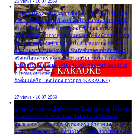
25 views • 10.07.2569
ไม่เคยรักใครแน่หรือ อยากเชื่อถือก็ไม่กล้า ติ๋มใช่คนสวย
ตรึงใจ ติ๋มใช่งามซึ้งตรึงตรา พี่หรือจะมาหมายร่วมชีวี ก็
คนเขาลืออื้อฉาว ว่าสาวๆรุมตอมพี่ ติ๋มอยากรับรักเหมือน
กัน แต่หวั่นจะช้ำดวงฤดี กลัวแฟนของพี่ชี้หน้าด่าทอ ก็คน
ชื่อต๋อยต้อยตุ้มตุ๋ยต่าย พี่ยังลืมได้ง่ายๆเลยหนอ แค่ตัวเรา
สาวบ้านนา แสนจะซอมซ่อ ขืนรักขืนรอคงช้ำสักวัน ถ้า
จริงเหมือนคำพร่ำเฉลย พี่อย่าเฉยรีบมาหมั้น ถ้าพี่สู่ขอ
ตามธรรมเนียม ติ๋มจะเตรียมรับเกลียวสัมพันธ์ ผิดหวังไม่
หวั่นขอยอมได้เคียง
รักติ๋มแน่หรือ - หงษ์ทอง ดาวอุดร (KARAOKE)
27 views • 10.07.2569
บัวทองโศก เพราะเป็นโรครักรุม ในอกกลัดกลุ้ม โดนแฟน
หนุ่มหลอกเอา เขารวย และรูปหล่อ มาพะเน้าพะนอ
ออเซาะจนใจเบา สงสาร บัวทองเศร้า น้ำตาคลอเบ้า เฝ้า
อาลัย หนุ่มรูปหล่อหนีไกล หัวใจบัวทองระรวย บัวทองโศก