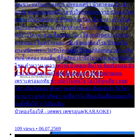
ออเซาะจนใจเบา สงสาร บัวทองเศร้า น้ำตาคลอเบ้า เฝ้า
อาลัย หนุ่มรูปหล่อหนีไกล หัวใจบัวทองระรวย บัวทองโศก
เพราะเป็นโรครักจาง ชีวิตเคว้งคว้าง เมื่อรักห่างร้างไกล
แม่ก็บอก พ่อก็สั่งจะรักใครสักครั้ง อย่าไปหวังความรวย
พลั้งไปใครจะช่วย ซื้อเปลมาไกว ให้ลูกบัวทอง เวรกรรม
ตามสนอง จึงเศร้าหมอง กลีบบัวทองต้องโรย บัวทองไม่
ตระหนัก เพราะไม่รักโคลนตม บัวทองท้องกลม เพราะลืม
ตมน้ำคลอง หลงลิ้น ที่สิ้นสัตย์ เจ้าจึงไม่ระมัด หลงกลิ่นลิ้น
โชย คำหวาน เขาวาดโรย บัวทองกลีบโรย ต้องร้อนรุม บัว
มาบานก่อนตูม ดุจไฟสุมร้อนรุมอุรา บัวทองผ่ายผอม
เพราะตรอมฤทัย ข้าวปลาไม่สนใจ ร้องไห้ลูกเดียว หยุด
โศก เสียเถิดทอง พักความเศร้าหมอง เถิดทองจ๋า ถึงใคร
เขาจะว่า ลูกเจ้าเกิดมา จะชื่อว่าไง พี่ขอเป็นเพื่อนปลอบใจ
จะตั้งชื่อให้ ว่าไอ้บังเอิญ
บัวทองร้องไห้ - เทพพร เพชรอุบล(KARAOKE)
109 views • 06.07.2569