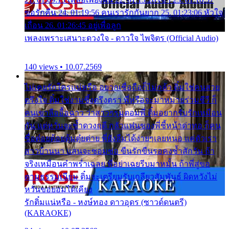
ขอรักคืน 24. 01:19:56 คนเรารักกันยาก 25. 01:23:06 หัวใจ
เถื่อน 26. 01:26:45 อยู่เพื่อลูก
เพลงเพราะเสนาะดวงใจ - ดาวใจ ไพจิตร (Official Audio)
140 views • 10.07.2569
ไม่เคยรักใครแน่หรือ อยากเชื่อถือก็ไม่กล้า ติ๋มใช่คนสวย
ตรึงใจ ติ๋มใช่งามซึ้งตรึงตรา พี่หรือจะมาหมายร่วมชีวี ก็
คนเขาลืออื้อฉาว ว่าสาวๆรุมตอมพี่ ติ๋มอยากรับรักเหมือน
กัน แต่หวั่นจะช้ำดวงฤดี กลัวแฟนของพี่ชี้หน้าด่าทอ ก็คน
ชื่อต๋อยต้อยตุ้มตุ๋ยต่าย พี่ยังลืมได้ง่ายๆเลยหนอ แค่ตัวเรา
สาวบ้านนา แสนจะซอมซ่อ ขืนรักขืนรอคงช้ำสักวัน ถ้า
จริงเหมือนคำพร่ำเฉลย พี่อย่าเฉยรีบมาหมั้น ถ้าพี่สู่ขอ
ตามธรรมเนียม ติ๋มจะเตรียมรับเกลียวสัมพันธ์ ผิดหวังไม่
หวั่นขอยอมได้เคียง
รักติ๋มแน่หรือ - หงษ์ทอง ดาวอุดร (ซาวด์ดนตรี)
(KARAOKE)