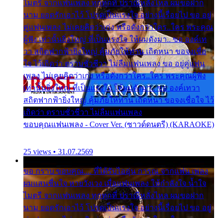
ไมตรี จากแฟนเพลง ทุกทุกที่ ปราณีหลั่งไหล ผมขอฝาก
นาม ยอดรักเอาไว้ โปรดเป็นแรงใจ อย่างนี้เรื่อยไป ขอ อยู่
คู่แฟนเพลง ไม่เคยคิดว่าเก่ง หรือดังกว่าใคร..ใคร พระคุณ
ผู้ฟัง เท่านั้นยิ่งใหญ่ ที่เป็นแรงใจ ให้ผมดังมา.. ขอ องค์เท
วา สถิตฟากฟ้ายิ่งใหญ่ คุ้มภัยให้ท่าน เถิดหนา ขอจงเชื่อ
ใจ ไว้เถิดว่า ตราบชั่วชีวา ไม่ลืมแฟนเพลง ขอ อยู่คู่แฟน
เพลง ไม่เคยคิดว่าเก่ง หรือดังกว่าใคร..ใคร พระคุณผู้ฟัง
เท่านั้นยิ่งใหญ่ ที่เป็นแรงใจ ให้ผมดังมา.. ขอ องค์เทวา
สถิตฟากฟ้ายิ่งใหญ่ คุ้มภัยให้ท่าน เถิดหนา ขอจงเชื่อใจ ไว้
เถิดว่า ตราบชั่วชีวา ไม่ลืมแฟนเพลง
ขอบคุณแฟนเพลง - Cover Ver. (ซาวด์ดนตรี) (KARAOKE)
25 views • 31.07.2569
ขอ กราบ ขอบคุณ.... ที่ได้รับไออุ่น การุณ จากแฟน เพลง
ผมแสนชื่นใจ หายวังเวง เมื่อแฟนเพลง ให้กำลังใจ น้ำใจ
ไมตรี จากแฟนเพลง ทุกทุกที่ ปราณีหลั่งไหล ผมขอฝาก
นาม ยอดรักเอาไว้ โปรดเป็นแรงใจ อย่างนี้เรื่อยไป ขอ อยู่