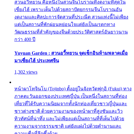
สวนอวี้หยวน คือหนึ่งในสวนจีนโบราณที่งดงามที่สุดใน
เซี่ยงไฮ้ เพราะเต็มไปด้วยสถาปัตยกรรมจีนโบราณอัน
งดงามและศิลปะการจัดสวนที่ประณีต สวนแห่งนี้ไม่เพียง
แต่เป็นสถานที่พักผ่อนหย่อนใจแต่ยังเป็นมรดกทาง
วัฒนธรรมที่สำคัญของจีนด้วยประวัติศาสตร์อันยาวนาน
กว่า 400 ปี
Yuyuan Garden : สวนอวี้หยวน จุดเช็กอินห้ามพลาดเมื่อ
มาเซี่ยงไฮ้ ประเทศจีน
1,302 views
หน้าผาโทจินโบ (Tojinbo) ตั้งอยู่ในจังหวัดฟุกุอิ (Fukui) ทาง
ภาคตะวันออกของประเทศญี่ปุ่น เป็นหนึ่งในสถานที่ท่อง
เที่ยวที่ได้รับความนิยมจากทั้งนักท่องเที่ยวชาวญี่ปุ่นและ
ชาวต่างชาติ ด้วยความงามของหน้าผาที่สูงชันและวิว
ทิวทัศน์ที่น่าทึ่ง และไม่เพียงแต่เป็นสถานที่ที่เต็มไปด้วย
ความงามจากธรรมชาติ แต่ยังแฝงไปด้วยตำนานและ
ความเชื่อที่ลึกซึ้งด้วย