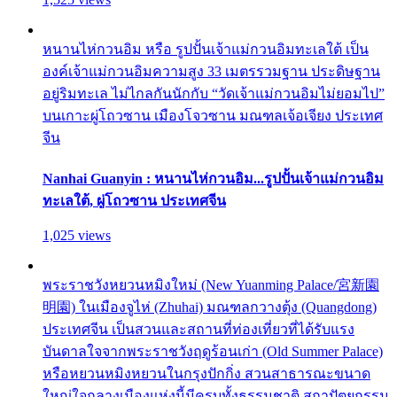
หนานไห่กวนอิม หรือ รูปปั้นเจ้าแม่กวนอิมทะเลใต้ เป็น
องค์เจ้าแม่กวนอิมความสูง 33 เมตรรวมฐาน ประดิษฐาน
อยู่ริมทะเล ไม่ไกลกันนักกับ “วัดเจ้าแม่กวนอิมไม่ยอมไป”
บนเกาะผู่โถวซาน เมืองโจวซาน มณฑลเจ้อเจียง ประเทศ
จีน
Nanhai Guanyin : หนานไห่กวนอิม...รูปปั้นเจ้าแม่กวนอิม
ทะเลใต้, ผู่โถวซาน ประเทศจีน
1,025 views
พระราชวังหยวนหมิงใหม่ (New Yuanming Palace/宮新園
明園) ในเมืองจูไห่ (Zhuhai) มณฑลกวางตุ้ง (Quangdong)
ประเทศจีน เป็นสวนและสถานที่ท่องเที่ยวที่ได้รับแรง
บันดาลใจจากพระราชวังฤดูร้อนเก่า (Old Summer Palace)
หรือหยวนหมิงหยวนในกรุงปักกิ่ง สวนสาธารณะขนาด
ใหญ่ใจกลางเมืองแห่งนี้มีครบทั้งธรรมชาติ สถาปัตยกรรม