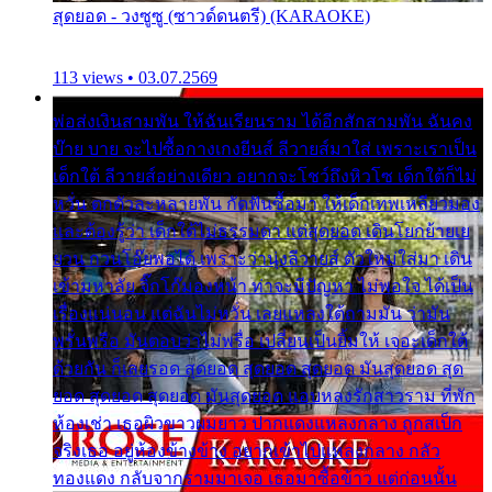
สุดยอด - วงซูซู (ซาวด์ดนตรี) (KARAOKE)
113 views • 03.07.2569
พ่อส่งเงินสามพัน ให้ฉันเรียนราม ได้อีกสักสามพัน ฉันคง
บ๊าย บาย จะไปซื้อกางเกงยีนส์ ลีวายส์มาใส่ เพราะเราเป็น
เด็กใต้ ลีวายส์อย่างเดียว อยากจะโชว์ถึงหิวโซ เด็กใต้ก็ไม่
หวั่น ตกตัวละหลายพัน กัดฟันซื้อมา ให้เด็กเทพเหลียวมอง
และต้องรู้ว่า เด็กใต้ไม่ธรรมดา แต่สุดยอด เดินโยกย้ายเย
ยวน กวนโอ๊ยพอได้ เพราะว่านุ่งลีวายส์ ตัวใหม่ใส่มา เดิน
เข้ามหาลัย จิ๊กโก๊มองหน้า ท่าจะมีปัญหา ไม่พอใจ ได้เป็น
เรื่องแน่นอน แต่ฉันไม่หวั่น เลยแหลงใต้ถามมัน ว่ามัน
พรั่นพรือ มันตอบว่าไม่พรื่อ เปลี่ยนเป็นยิ้มให้ เจอะเด็กใต้
ด้วยกัน ก็เลยรอด สุดยอด สุดยอด สุดยอด มันสุดยอด สุด
ยอด สุดยอด สุดยอด มันสุดยอด แอบหลงรักสาวราม ที่พัก
ห้องเช่า เธอผิวขาวผมยาว ปากแดงแหลงกลาง ถูกสเป็ก
จริงเธอ อยู่ห้องข้างข้าง อยากเข้าไปแหลงกลาง กลัว
ทองแดง กลับจากรามมาเจอ เธอมาซื้อข้าว แต่ก่อนนั้น