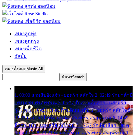
เพลงลูกทุ่ง
เพลงลูกกรุง
เพลงเพื่อชีวิต
อัลบั้ม
เพลงทั้งหมด
Music All
ค้นหา
Search
1. 00:00 สามสิบยังแจ๋ว - ยอดรัก สลักใจ 2. 02:49 รักมาห้าปี
- ศรเพชร ศรสุพรรณ 3. 05:57 รักสาวเสื้อลาย - แสงสุรีย์
รุ่งโรจน์ 4. 09:51 รักสะท้านดินสะเทือน - ยอดรัก สลักใจ 5.
12:23 มอเตอร์ไซค์ทำหล่น - ศรเพชร ศรสุพรรณ 6. 14:49
หิ้วกระเป๋า - แสงสุรีย์ รุ่งโรจน์ 7. 17:57 รักเผื่อเลือก - ยอด
รัก สลักใจ 8. 21:21 น้ำตาไอ้หนุ่ม - ศรเพชร ศรสุพรรณ 9.