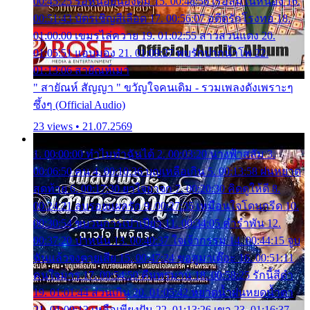
00:45:25 รอหน่อยน้องติ๋ม 15. 00:48:56 เรือล่มในหนอง 16.
00:51:43 บัตรเชิญสีเลือด 17. 00:56:07 อดีตรักโรงทอ 18.
01:00:00 เขมรไล่ควาย 19. 01:02:55 สาวสวนแตง 20.
01:05:51 แอบมอง 21. 01:09:27 พบรักปากน้ำโพ 22.
01:13:06 สายัณห์เมา
" สายัณห์ สัญญา " ขวัญใจคนเดิม - รวมเพลงดังเพราะๆ
ซึ้งๆ (Official Audio)
23 views • 21.07.2569
1. 00:00:00 ทำไมทำฉันได้ 2. 00:03:20 นางฟ้าสลัม 3.
00:06:50 คน 4. 00:10:36 บุญเหลือเกิน 5. 00:13:58 ฝนหยาด
สุดท้าย 6. 00:17:30 ยาใจยาจก 7. 00:20:30 คิดดูให้ดี 8.
00:24:21 ลบรอยแผลรัก 9. 00:27:35 เหมือนใจโดนกรีด 10.
00:30:54 ขบวนการเปาเปียว 11. 00:34:05 คำรำพัน 12.
00:37:20 ปาหนัน 13. 00:40:37 ใจเจ้ากรรม 14. 00:44:15 จูบ
ฉันแล้วจงตายเสีย 15. 00:47:24 ขอสูมาเต๊อะ 16. 00:51:11
คนใจมาร 17. 00:54:50 คืนทรมาน 18. 00:58:25 รักนี้สีดำ
19. 01:01:44 ส่วนเกิน 20. 01:05:42 หยาดน้ำฝนหยดน้ำตา
21. 01:09:13 เหลือเพียงฝัน 22. 01:13:26 เขา 23. 01:16:37