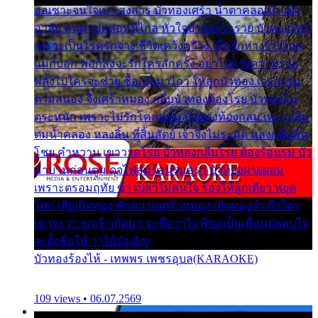
ออเซาะจนใจเบา สงสาร บัวทองเศร้า น้ำตาคลอเบ้า เฝ้า
อาลัย หนุ่มรูปหล่อหนีไกล หัวใจบัวทองระรวย บัวทองโศก
เพราะเป็นโรครักจาง ชีวิตเคว้งคว้าง เมื่อรักห่างร้างไกล
แม่ก็บอก พ่อก็สั่งจะรักใครสักครั้ง อย่าไปหวังความรวย
พลั้งไปใครจะช่วย ซื้อเปลมาไกว ให้ลูกบัวทอง เวรกรรม
ตามสนอง จึงเศร้าหมอง กลีบบัวทองต้องโรย บัวทองไม่
ตระหนัก เพราะไม่รักโคลนตม บัวทองท้องกลม เพราะลืม
ตมน้ำคลอง หลงลิ้น ที่สิ้นสัตย์ เจ้าจึงไม่ระมัด หลงกลิ่นลิ้น
โชย คำหวาน เขาวาดโรย บัวทองกลีบโรย ต้องร้อนรุม บัว
มาบานก่อนตูม ดุจไฟสุมร้อนรุมอุรา บัวทองผ่ายผอม
เพราะตรอมฤทัย ข้าวปลาไม่สนใจ ร้องไห้ลูกเดียว หยุด
โศก เสียเถิดทอง พักความเศร้าหมอง เถิดทองจ๋า ถึงใคร
เขาจะว่า ลูกเจ้าเกิดมา จะชื่อว่าไง พี่ขอเป็นเพื่อนปลอบใจ
จะตั้งชื่อให้ ว่าไอ้บังเอิญ
บัวทองร้องไห้ - เทพพร เพชรอุบล(KARAOKE)
109 views • 06.07.2569