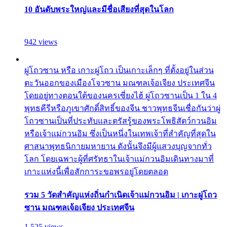
10 อันดับพระใหญ่และมีชื่อเสียงที่สุดในโลก
942 views
ผู่โถวซาน หรือ เกาะผู่โถว เป็นเกาะเล็กๆ ที่ตั้งอยู่ในส่วน
ตะวันออกของเมืองโจวซาน มณฑลเจ้อเจียง ประเทศจีน
โดยอยู่ทางตอนใต้ของนครเซี่ยงไฮ้ ผู่โถวซานเป็น 1 ใน 4
พุทธคีรีหรือภูเขาศักดิ์สิทธิ์ของจีน ชาวพุทธจีนเชื่อกันว่าผู่
โถวซานเป็นที่ประทับและตรัสรู้ของพระโพธิสัตว์กวนอิม
หรือเจ้าแม่กวนอิม ซึ่งเป็นหนึ่งในเทพเจ้าที่สำคัญที่สุดใน
ศาสนาพุทธนิกายมหายาน ดังนั้นจึงมีผู้แสวงบุญจากทั่ว
โลก โดยเฉพาะผู้ที่ศรัทธาในเจ้าแม่กวนอิมเดินทางมาที่
เกาะแห่งนี้เพื่อสักการะขอพรอยู่โดยตลอด
รวม 5 วัดสำคัญแห่งถิ่นกำเนิดเจ้าแม่กวนอิม | เกาะผู่โถว
ซาน มณฑลเจ้อเจียง ประเทศจีน
1,525 views