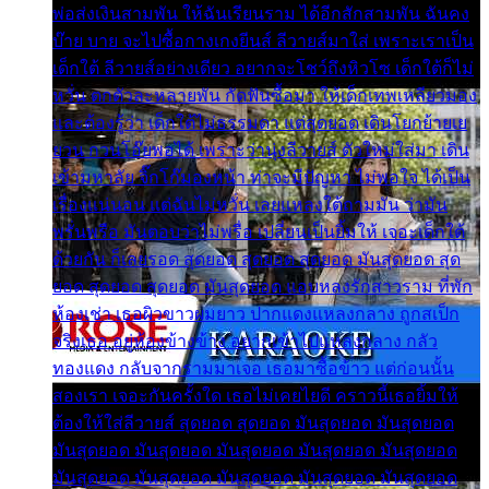
พ่อส่งเงินสามพัน ให้ฉันเรียนราม ได้อีกสักสามพัน ฉันคง
บ๊าย บาย จะไปซื้อกางเกงยีนส์ ลีวายส์มาใส่ เพราะเราเป็น
เด็กใต้ ลีวายส์อย่างเดียว อยากจะโชว์ถึงหิวโซ เด็กใต้ก็ไม่
หวั่น ตกตัวละหลายพัน กัดฟันซื้อมา ให้เด็กเทพเหลียวมอง
และต้องรู้ว่า เด็กใต้ไม่ธรรมดา แต่สุดยอด เดินโยกย้ายเย
ยวน กวนโอ๊ยพอได้ เพราะว่านุ่งลีวายส์ ตัวใหม่ใส่มา เดิน
เข้ามหาลัย จิ๊กโก๊มองหน้า ท่าจะมีปัญหา ไม่พอใจ ได้เป็น
เรื่องแน่นอน แต่ฉันไม่หวั่น เลยแหลงใต้ถามมัน ว่ามัน
พรั่นพรือ มันตอบว่าไม่พรื่อ เปลี่ยนเป็นยิ้มให้ เจอะเด็กใต้
ด้วยกัน ก็เลยรอด สุดยอด สุดยอด สุดยอด มันสุดยอด สุด
ยอด สุดยอด สุดยอด มันสุดยอด แอบหลงรักสาวราม ที่พัก
ห้องเช่า เธอผิวขาวผมยาว ปากแดงแหลงกลาง ถูกสเป็ก
จริงเธอ อยู่ห้องข้างข้าง อยากเข้าไปแหลงกลาง กลัว
ทองแดง กลับจากรามมาเจอ เธอมาซื้อข้าว แต่ก่อนนั้น
สองเรา เจอะกันครั้งใด เธอไม่เคยไยดี คราวนี้เธอยิ้มให้
ต้องให้ใส่ลีวายส์ สุดยอด สุดยอด มันสุดยอด มันสุดยอด
มันสุดยอด มันสุดยอด มันสุดยอด มันสุดยอด มันสุดยอด
มันสุดยอด มันสุดยอด มันสุดยอด มันสุดยอด มันสุดยอด