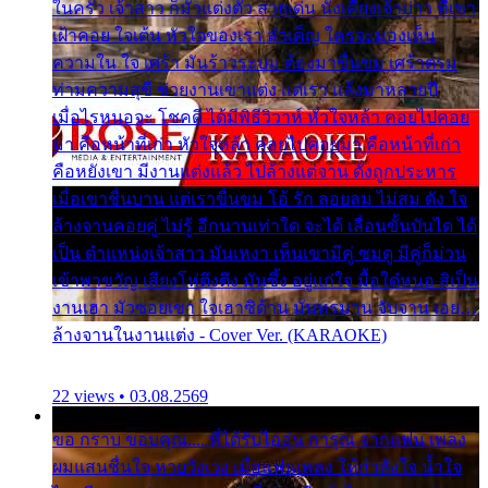
ในครัว เจ้าสาว ก็มัวแต่งตัว สวยเด่น นั่งเคียงเจ้าบ่าว ที่เขา
เฝ้าคอย ใจเต้น หัวใจของเรา ลำเค็ญ ใครจะมองเห็น
ความใน ใจ เศร้า มันร้าวระบม ต้องมาขื่นขม เศร้าตรม
ท่ามความสุขี ช่วยงานเขาแต่ง แต่เรา แล้งมาหลายปี
เมื่อไรหนอจะ โชคดี ได้มีพิธีวิวาห์ หัวใจหล้า คอยไปคอย
มา คือหน้าที่เก่า หัวใจหล้า คอยไปคอยมา คือหน้าที่เก่า
คือหยังเขา มีงานแต่งแล้ว ไปล้างแต่จาน ดั่งถูกประหาร
เมื่อเขาชื่นบาน แต่เราขื่นขม โอ้ รัก ลอยลม ไม่สม ดัง ใจ
ล้างจานคอยคู่ ไม่รู้ อีกนานเท่าใด จะได้ เลื่อนขั้นบันได ได้
เป็น ตำแหน่งเจ้าสาว มันเหงา เห็นเขามีคู่ ซมดู มีคู่ก็ม่วน
เข้าพาขวัญ เสียงโห่ตึงตึง มันซึ้ง อยู่แก่ใจ มื้อใด๋หนอ สิเป็น
งานเฮา มัวซอยเขา ใจเฮาซิด้าน มันทรมาน จับจาน เอย…
ล้างจานในงานแต่ง - Cover Ver. (KARAOKE)
22 views • 03.08.2569
ขอ กราบ ขอบคุณ.... ที่ได้รับไออุ่น การุณ จากแฟน เพลง
ผมแสนชื่นใจ หายวังเวง เมื่อแฟนเพลง ให้กำลังใจ น้ำใจ