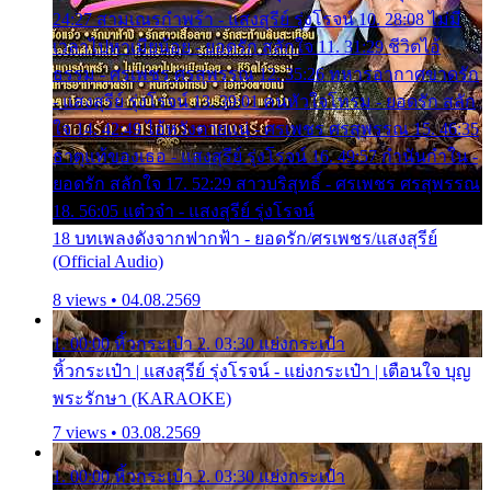
24:27 สามเณรกำพร้า - แสงสุรีย์ รุ่งโรจน์ 10. 28:08 ไม่มี
เวลาไปหาเมียน้อย - ยอดรัก สลักใจ 11. 31:29 ชีวิตไอ้
ธรรม - ศรเพชร ศรสุพรรณ 12. 35:26 ทหารอากาศขาดรัก
- แสงสุรีย์ รุ่งโรจน์ 13. 39:01 คนหัวใจโทรม - ยอดรัก สลัก
ใจ 14. 42:49 ไอ้หวังตายแน่ - ศรเพชร ศรสุพรรณ 15. 46:35
ธาตุแท้ของเธอ - แสงสุรีย์ รุ่งโรจน์ 16. 49:57 กำนันกำใน -
ยอดรัก สลักใจ 17. 52:29 สาวบริสุทธิ์ - ศรเพชร ศรสุพรรณ
18. 56:05 แต๋วจ๋า - แสงสุรีย์ รุ่งโรจน์
18 บทเพลงดังจากฟากฟ้า - ยอดรัก/ศรเพชร/แสงสุรีย์
(Official Audio)
8 views • 04.08.2569
1. 00:00 หิ้วกระเป๋า 2. 03:30 แย่งกระเป๋า
หิ้วกระเป๋า | แสงสุรีย์ รุ่งโรจน์ - แย่งกระเป๋า | เตือนใจ บุญ
พระรักษา (KARAOKE)
7 views • 03.08.2569
1. 00:00 หิ้วกระเป๋า 2. 03:30 แย่งกระเป๋า