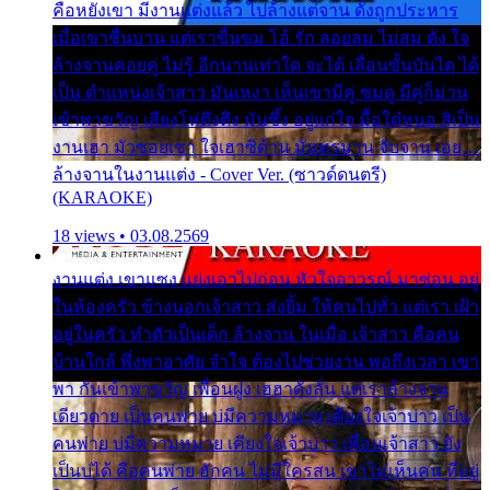
คือหยังเขา มีงานแต่งแล้ว ไปล้างแต่จาน ดั่งถูกประหาร
เมื่อเขาชื่นบาน แต่เราขื่นขม โอ้ รัก ลอยลม ไม่สม ดัง ใจ
ล้างจานคอยคู่ ไม่รู้ อีกนานเท่าใด จะได้ เลื่อนขั้นบันได ได้
เป็น ตำแหน่งเจ้าสาว มันเหงา เห็นเขามีคู่ ซมดู มีคู่ก็ม่วน
เข้าพาขวัญ เสียงโห่ตึงตึง มันซึ้ง อยู่แก่ใจ มื้อใด๋หนอ สิเป็น
งานเฮา มัวซอยเขา ใจเฮาซิด้าน มันทรมาน จับจาน เอย…
ล้างจานในงานแต่ง - Cover Ver. (ซาวด์ดนตรี)
(KARAOKE)
18 views • 03.08.2569
งานแต่ง เขาแซง แย่งเอาไปก่อน หัวใจอาวรณ์ มาซ่อน อยู่
ในห้องครัว ข้างนอกเจ้าสาว ส่งยิ้ม ให้คนไปทั่ว แต่เรา เฝ้า
อยู่ในครัว ทำตัวเป็นเด็ก ล้างจาน ในเมื่อ เจ้าสาว คือคน
บ้านใกล้ พึ่งพาอาศัย จำใจ ต้องไปช่วยงาน พอถึงเวลา เขา
พา กันเข้าพาขวัญ เพื่อนฝูง เฮฮาดังลั่น แต่เราล้างจาน
เดียวดาย เป็นคนพ่าย บ่มีความหมาย เคียงใจเจ้าบ่าว เป็น
คนพ่าย บ่มีความหมาย เคียงใจเจ้าบ่าว เพื่อนเจ้าสาว ยัง
เป็นบ่ได้ คือคนพ่าย ฮักคน ไม่มีใครสน เขาไม่เห็นคน ที่อยู่