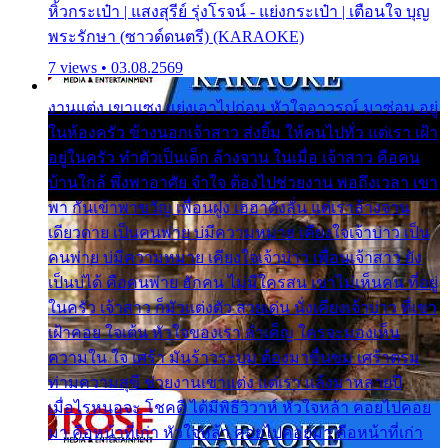
หิ้วกระเป๋า | แสงสุรีย์ รุ่งโรจน์ - แย่งกระเป๋า | เตือนใจ บุญ
พระรักษา (ซาวด์ดนตรี) (KARAOKE)
7 views • 03.08.2569
งานแต่ง เขาแซง แย่งเอาไปก่อน หัวใจอาวรณ์ มาซ่อน อยู่
ในห้องครัว ข้างนอกเจ้าสาว ส่งยิ้ม ให้คนไปทั่ว แต่เรา เฝ้า
อยู่ในครัว ทำตัวเป็นเด็ก ล้างจาน ในเมื่อ เจ้าสาว คือคน
บ้านใกล้ พึ่งพาอาศัย จำใจ ต้องไปช่วยงาน พอถึงเวลา เขา
พา กันเข้าพาขวัญ เพื่อนฝูง เฮฮาดังลั่น แต่เราล้างจาน
เดียวดาย เป็นคนพ่าย บ่มีความหมาย เคียงใจเจ้าบ่าว เป็น
คนพ่าย บ่มีความหมาย เคียงใจเจ้าบ่าว เพื่อนเจ้าสาว ยัง
เป็นบ่ได้ คือคนพ่าย ฮักคน ไม่มีใครสน เขาไม่เห็นคน ที่อยู่
ในครัว เจ้าสาว ก็มัวแต่งตัว สวยเด่น นั่งเคียงเจ้าบ่าว ที่เขา
เฝ้าคอย ใจเต้น หัวใจของเรา ลำเค็ญ ใครจะมองเห็น
ความใน ใจ เศร้า มันร้าวระบม ต้องมาขื่นขม เศร้าตรม
ท่ามความสุขี ช่วยงานเขาแต่ง แต่เรา แล้งมาหลายปี
เมื่อไรหนอจะ โชคดี ได้มีพิธีวิวาห์ หัวใจหล้า คอยไปคอย
มา คือหน้าที่เก่า หัวใจหล้า คอยไปคอยมา คือหน้าที่เก่า