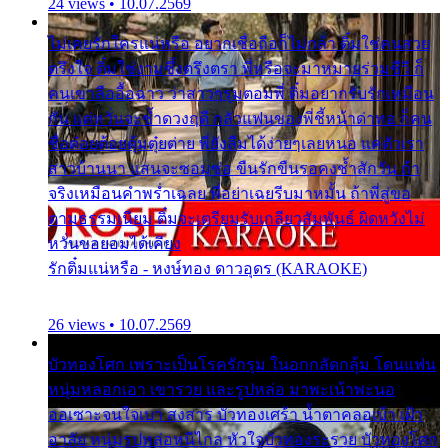
24 views • 10.07.2569
ไม่เคยรักใครแน่หรือ อยากเชื่อถือก็ไม่กล้า ติ๋มใช่คนสวย
ตรึงใจ ติ๋มใช่งามซึ้งตรึงตรา พี่หรือจะมาหมายร่วมชีวี ก็
คนเขาลืออื้อฉาว ว่าสาวๆรุมตอมพี่ ติ๋มอยากรับรักเหมือน
กัน แต่หวั่นจะช้ำดวงฤดี กลัวแฟนของพี่ชี้หน้าด่าทอ ก็คน
ชื่อต๋อยต้อยตุ้มตุ๋ยต่าย พี่ยังลืมได้ง่ายๆเลยหนอ แค่ตัวเรา
สาวบ้านนา แสนจะซอมซ่อ ขืนรักขืนรอคงช้ำสักวัน ถ้า
จริงเหมือนคำพร่ำเฉลย พี่อย่าเฉยรีบมาหมั้น ถ้าพี่สู่ขอ
ตามธรรมเนียม ติ๋มจะเตรียมรับเกลียวสัมพันธ์ ผิดหวังไม่
หวั่นขอยอมได้เคียง
รักติ๋มแน่หรือ - หงษ์ทอง ดาวอุดร (KARAOKE)
26 views • 10.07.2569
บัวทองโศก เพราะเป็นโรครักรุม ในอกกลัดกลุ้ม โดนแฟน
หนุ่มหลอกเอา เขารวย และรูปหล่อ มาพะเน้าพะนอ
ออเซาะจนใจเบา สงสาร บัวทองเศร้า น้ำตาคลอเบ้า เฝ้า
อาลัย หนุ่มรูปหล่อหนีไกล หัวใจบัวทองระรวย บัวทองโศก