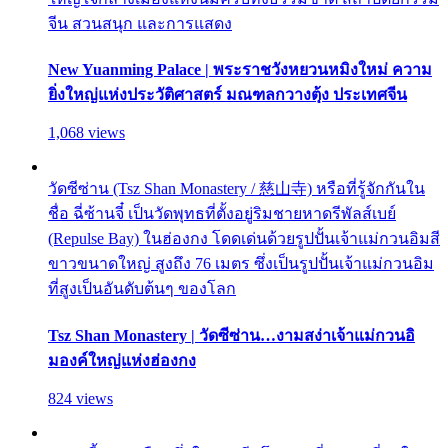
จีน สวนสนุก และการแสดง
New Yuanming Palace | พระราชวังหยวนหมิงใหม่ ความ
ยิ่งใหญ่แห่งประวัติศาสตร์ มณฑลกวางตุ้ง ประเทศจีน
1,068 views
วัดซีซ่าน (Tsz Shan Monastery / 慈山寺) หรือที่รู้จักกันใน
ชื่อ ฉี่ซ้านจี๋ เป็นวัดพุทธที่ตั้งอยู่ริมชายหาดรีพัลส์เบย์
(Repulse Bay) ในฮ่องกง โดดเด่นด้วยรูปปั้นเจ้าแม่กวนอิมสี
ขาวขนาดใหญ่ สูงถึง 76 เมตร ซึ่งเป็นรูปปั้นเจ้าแม่กวนอิม
ที่สูงเป็นอันดับต้นๆ ของโลก
Tsz Shan Monastery | วัดซีซ่าน…งามสง่าเจ้าแม่กวนอิ
มองค์ใหญ่แห่งฮ่องกง
824 views