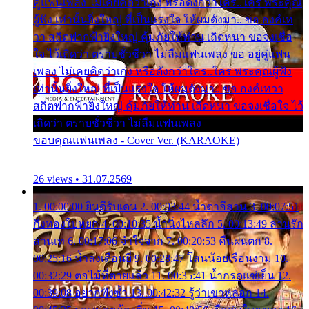
คู่แฟนเพลง ไม่เคยคิดว่าเก่ง หรือดังกว่าใคร..ใคร พระคุณ
ผู้ฟัง เท่านั้นยิ่งใหญ่ ที่เป็นแรงใจ ให้ผมดังมา.. ขอ องค์เท
วา สถิตฟากฟ้ายิ่งใหญ่ คุ้มภัยให้ท่าน เถิดหนา ขอจงเชื่อ
ใจ ไว้เถิดว่า ตราบชั่วชีวา ไม่ลืมแฟนเพลง ขอ อยู่คู่แฟน
เพลง ไม่เคยคิดว่าเก่ง หรือดังกว่าใคร..ใคร พระคุณผู้ฟัง
เท่านั้นยิ่งใหญ่ ที่เป็นแรงใจ ให้ผมดังมา.. ขอ องค์เทวา
สถิตฟากฟ้ายิ่งใหญ่ คุ้มภัยให้ท่าน เถิดหนา ขอจงเชื่อใจ ไว้
เถิดว่า ตราบชั่วชีวา ไม่ลืมแฟนเพลง
ขอบคุณแฟนเพลง - Cover Ver. (KARAOKE)
26 views • 31.07.2569
1. 00:00:00 ยินดีรับเดน 2. 00:03:44 น้ำตาอีสาน 3. 00:07:51
กิ่งทองใบหยก 4. 00:10:35 น้ำนิ่งไหลลึก 5. 00:13:49 ลานรัก
ลานเท 6. 00:17:06 จำใจจาก 7. 00:20:53 คืนฝนตก 8.
00:25:16 น้ำลงเดือนยี่ 9. 00:28:47 โสนน้อยเรือนงาม 10.
00:32:29 ตอไม้ที่ตายแล้ว 11. 00:35:41 น้ำกรดแช่เย็น 12.
00:39:08 อยากฟังซ้ำ 13. 00:42:32 รู้ว่าเขาหลอก 14.