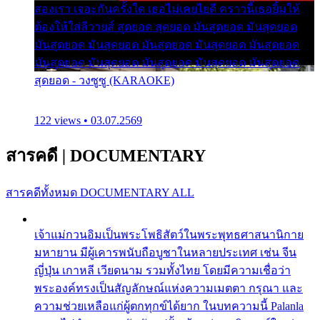
สองเรา เจอะกันครั้งใด เธอไม่เคยไยดี คราวนี้เธอยิ้มให้
ต้องให้ใส่ลีวายส์ สุดยอด สุดยอด มันสุดยอด มันสุดยอด
มันสุดยอด มันสุดยอด มันสุดยอด มันสุดยอด มันสุดยอด
มันสุดยอด มันสุดยอด มันสุดยอด มันสุดยอด มันสุดยอด
สุดยอด - วงซูซู (KARAOKE)
122 views • 03.07.2569
สารคดี
|
DOCUMENTARY
สารคดีทั้งหมด
DOCUMENTARY ALL
เจ้าแม่กวนอิมเป็นพระโพธิสัตว์ในพระพุทธศาสนานิกาย
มหายาน มีผู้เคารพนับถือบูชาในหลายประเทศ เช่น จีน
ญี่ปุ่น เกาหลี เวียดนาม รวมทั้งไทย โดยมีความเชื่อว่า
พระองค์ทรงเป็นสัญลักษณ์แห่งความเมตตา กรุณา และ
ความช่วยเหลือแก่ผู้ตกทุกข์ได้ยาก ในบทความนี้ Palanla