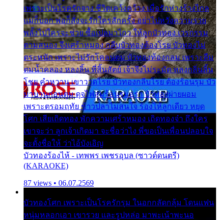
เพราะเป็นโรครักจาง ชีวิตเคว้งคว้าง เมื่อรักห่างร้างไกล
แม่ก็บอก พ่อก็สั่งจะรักใครสักครั้ง อย่าไปหวังความรวย
พลั้งไปใครจะช่วย ซื้อเปลมาไกว ให้ลูกบัวทอง เวรกรรม
ตามสนอง จึงเศร้าหมอง กลีบบัวทองต้องโรย บัวทองไม่
ตระหนัก เพราะไม่รักโคลนตม บัวทองท้องกลม เพราะลืม
ตมน้ำคลอง หลงลิ้น ที่สิ้นสัตย์ เจ้าจึงไม่ระมัด หลงกลิ่นลิ้น
โชย คำหวาน เขาวาดโรย บัวทองกลีบโรย ต้องร้อนรุม บัว
มาบานก่อนตูม ดุจไฟสุมร้อนรุมอุรา บัวทองผ่ายผอม
เพราะตรอมฤทัย ข้าวปลาไม่สนใจ ร้องไห้ลูกเดียว หยุด
โศก เสียเถิดทอง พักความเศร้าหมอง เถิดทองจ๋า ถึงใคร
เขาจะว่า ลูกเจ้าเกิดมา จะชื่อว่าไง พี่ขอเป็นเพื่อนปลอบใจ
จะตั้งชื่อให้ ว่าไอ้บังเอิญ
บัวทองร้องไห้ - เทพพร เพชรอุบล (ซาวด์ดนตรี)
(KARAOKE)
87 views • 06.07.2569
บัวทองโศก เพราะเป็นโรครักรุม ในอกกลัดกลุ้ม โดนแฟน
หนุ่มหลอกเอา เขารวย และรูปหล่อ มาพะเน้าพะนอ