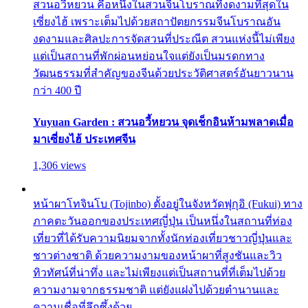
สวนอวี้หยวน คือหนึ่งในสวนจีนโบราณที่งดงามที่สุดใน
เซี่ยงไฮ้ เพราะเต็มไปด้วยสถาปัตยกรรมจีนโบราณอัน
งดงามและศิลปะการจัดสวนที่ประณีต สวนแห่งนี้ไม่เพียง
แต่เป็นสถานที่พักผ่อนหย่อนใจแต่ยังเป็นมรดกทาง
วัฒนธรรมที่สำคัญของจีนด้วยประวัติศาสตร์อันยาวนาน
กว่า 400 ปี
Yuyuan Garden : สวนอวี้หยวน จุดเช็กอินห้ามพลาดเมื่อ
มาเซี่ยงไฮ้ ประเทศจีน
1,306 views
หน้าผาโทจินโบ (Tojinbo) ตั้งอยู่ในจังหวัดฟุกุอิ (Fukui) ทาง
ภาคตะวันออกของประเทศญี่ปุ่น เป็นหนึ่งในสถานที่ท่อง
เที่ยวที่ได้รับความนิยมจากทั้งนักท่องเที่ยวชาวญี่ปุ่นและ
ชาวต่างชาติ ด้วยความงามของหน้าผาที่สูงชันและวิว
ทิวทัศน์ที่น่าทึ่ง และไม่เพียงแต่เป็นสถานที่ที่เต็มไปด้วย
ความงามจากธรรมชาติ แต่ยังแฝงไปด้วยตำนานและ
ความเชื่อที่ลึกซึ้งด้วย