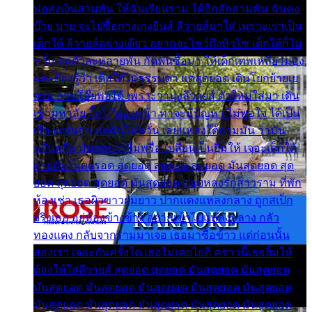
พ่อส่งเงินสามพัน ให้ฉันเรียนราม ได้อีกสักสามพัน ฉันคง
บ๊าย บาย จะไปซื้อกางเกงยีนส์ ลีวายส์มาใส่ เพราะเราเป็น
เด็กใต้ ลีวายส์อย่างเดียว อยากจะโชว์ถึงหิวโซ เด็กใต้ก็ไม่
หวั่น ตกตัวละหลายพัน กัดฟันซื้อมา ให้เด็กเทพเหลียวมอง
และต้องรู้ว่า เด็กใต้ไม่ธรรมดา แต่สุดยอด เดินโยกย้ายเย
ยวน กวนโอ๊ยพอได้ เพราะว่านุ่งลีวายส์ ตัวใหม่ใส่มา เดิน
เข้ามหาลัย จิ๊กโก๊มองหน้า ท่าจะมีปัญหา ไม่พอใจ ได้เป็น
เรื่องแน่นอน แต่ฉันไม่หวั่น เลยแหลงใต้ถามมัน ว่ามัน
พรั่นพรือ มันตอบว่าไม่พรื่อ เปลี่ยนเป็นยิ้มให้ เจอะเด็กใต้
ด้วยกัน ก็เลยรอด สุดยอด สุดยอด สุดยอด มันสุดยอด สุด
ยอด สุดยอด สุดยอด มันสุดยอด แอบหลงรักสาวราม ที่พัก
ห้องเช่า เธอผิวขาวผมยาว ปากแดงแหลงกลาง ถูกสเป็ก
จริงเธอ อยู่ห้องข้างข้าง อยากเข้าไปแหลงกลาง กลัว
ทองแดง กลับจากรามมาเจอ เธอมาซื้อข้าว แต่ก่อนนั้น
สองเรา เจอะกันครั้งใด เธอไม่เคยไยดี คราวนี้เธอยิ้มให้
ต้องให้ใส่ลีวายส์ สุดยอด สุดยอด มันสุดยอด มันสุดยอด
มันสุดยอด มันสุดยอด มันสุดยอด มันสุดยอด มันสุดยอด
มันสุดยอด มันสุดยอด มันสุดยอด มันสุดยอด มันสุดยอด