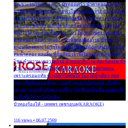
ออเซาะจนใจเบา สงสาร บัวทองเศร้า น้ำตาคลอเบ้า เฝ้า
อาลัย หนุ่มรูปหล่อหนีไกล หัวใจบัวทองระรวย บัวทองโศก
เพราะเป็นโรครักจาง ชีวิตเคว้งคว้าง เมื่อรักห่างร้างไกล
แม่ก็บอก พ่อก็สั่งจะรักใครสักครั้ง อย่าไปหวังความรวย
พลั้งไปใครจะช่วย ซื้อเปลมาไกว ให้ลูกบัวทอง เวรกรรม
ตามสนอง จึงเศร้าหมอง กลีบบัวทองต้องโรย บัวทองไม่
ตระหนัก เพราะไม่รักโคลนตม บัวทองท้องกลม เพราะลืม
ตมน้ำคลอง หลงลิ้น ที่สิ้นสัตย์ เจ้าจึงไม่ระมัด หลงกลิ่นลิ้น
โชย คำหวาน เขาวาดโรย บัวทองกลีบโรย ต้องร้อนรุม บัว
มาบานก่อนตูม ดุจไฟสุมร้อนรุมอุรา บัวทองผ่ายผอม
เพราะตรอมฤทัย ข้าวปลาไม่สนใจ ร้องไห้ลูกเดียว หยุด
โศก เสียเถิดทอง พักความเศร้าหมอง เถิดทองจ๋า ถึงใคร
เขาจะว่า ลูกเจ้าเกิดมา จะชื่อว่าไง พี่ขอเป็นเพื่อนปลอบใจ
จะตั้งชื่อให้ ว่าไอ้บังเอิญ
บัวทองร้องไห้ - เทพพร เพชรอุบล(KARAOKE)
116 views • 06.07.2569