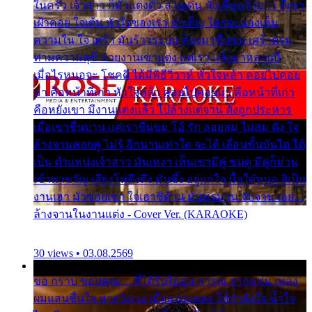
ในครัว เจ้าสาว ก็มัวแต่งตัว สวยเด่น นั่งเคียงเจ้าบ่าว ที่เขา
เฝ้าคอย ใจเต้น หัวใจของเรา ลำเค็ญ ใครจะมองเห็น
ความใน ใจ เศร้า มันร้าวระบม ต้องมาขื่นขม เศร้าตรม
ท่ามความสุขี ช่วยงานเขาแต่ง แต่เรา แล้งมาหลายปี
เมื่อไรหนอจะ โชคดี ได้มีพิธีวิวาห์ หัวใจหล้า คอยไปคอย
มา คือหน้าที่เก่า หัวใจหล้า คอยไปคอยมา คือหน้าที่เก่า
คือหยังเขา มีงานแต่งแล้ว ไปล้างแต่จาน ดั่งถูกประหาร
เมื่อเขาชื่นบาน แต่เราขื่นขม โอ้ รัก ลอยลม ไม่สม ดัง ใจ
ล้างจานคอยคู่ ไม่รู้ อีกนานเท่าใด จะได้ เลื่อนขั้นบันได ได้
เป็น ตำแหน่งเจ้าสาว มันเหงา เห็นเขามีคู่ ซมดู มีคู่ก็ม่วน
เข้าพาขวัญ เสียงโห่ตึงตึง มันซึ้ง อยู่แก่ใจ มื้อใด๋หนอ สิเป็น
งานเฮา มัวซอยเขา ใจเฮาซิด้าน มันทรมาน จับจาน เอย…
ล้างจานในงานแต่ง - Cover Ver. (KARAOKE)
30 views • 03.08.2569
ขอ กราบ ขอบคุณ.... ที่ได้รับไออุ่น การุณ จากแฟน เพลง
ผมแสนชื่นใจ หายวังเวง เมื่อแฟนเพลง ให้กำลังใจ น้ำใจ