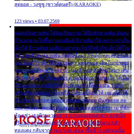
สุดยอด - วงซูซู (ซาวด์ดนตรี) (KARAOKE)
123 views • 03.07.2569
พ่อส่งเงินสามพัน ให้ฉันเรียนราม ได้อีกสักสามพัน ฉันคง
บ๊าย บาย จะไปซื้อกางเกงยีนส์ ลีวายส์มาใส่ เพราะเราเป็น
เด็กใต้ ลีวายส์อย่างเดียว อยากจะโชว์ถึงหิวโซ เด็กใต้ก็ไม่
หวั่น ตกตัวละหลายพัน กัดฟันซื้อมา ให้เด็กเทพเหลียวมอง
และต้องรู้ว่า เด็กใต้ไม่ธรรมดา แต่สุดยอด เดินโยกย้ายเย
ยวน กวนโอ๊ยพอได้ เพราะว่านุ่งลีวายส์ ตัวใหม่ใส่มา เดิน
เข้ามหาลัย จิ๊กโก๊มองหน้า ท่าจะมีปัญหา ไม่พอใจ ได้เป็น
เรื่องแน่นอน แต่ฉันไม่หวั่น เลยแหลงใต้ถามมัน ว่ามัน
พรั่นพรือ มันตอบว่าไม่พรื่อ เปลี่ยนเป็นยิ้มให้ เจอะเด็กใต้
ด้วยกัน ก็เลยรอด สุดยอด สุดยอด สุดยอด มันสุดยอด สุด
ยอด สุดยอด สุดยอด มันสุดยอด แอบหลงรักสาวราม ที่พัก
ห้องเช่า เธอผิวขาวผมยาว ปากแดงแหลงกลาง ถูกสเป็ก
จริงเธอ อยู่ห้องข้างข้าง อยากเข้าไปแหลงกลาง กลัว
ทองแดง กลับจากรามมาเจอ เธอมาซื้อข้าว แต่ก่อนนั้น