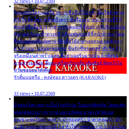
32 views • 10.07.2569
ไม่เคยรักใครแน่หรือ อยากเชื่อถือก็ไม่กล้า ติ๋มใช่คนสวย
ตรึงใจ ติ๋มใช่งามซึ้งตรึงตรา พี่หรือจะมาหมายร่วมชีวี ก็
คนเขาลืออื้อฉาว ว่าสาวๆรุมตอมพี่ ติ๋มอยากรับรักเหมือน
กัน แต่หวั่นจะช้ำดวงฤดี กลัวแฟนของพี่ชี้หน้าด่าทอ ก็คน
ชื่อต๋อยต้อยตุ้มตุ๋ยต่าย พี่ยังลืมได้ง่ายๆเลยหนอ แค่ตัวเรา
สาวบ้านนา แสนจะซอมซ่อ ขืนรักขืนรอคงช้ำสักวัน ถ้า
จริงเหมือนคำพร่ำเฉลย พี่อย่าเฉยรีบมาหมั้น ถ้าพี่สู่ขอ
ตามธรรมเนียม ติ๋มจะเตรียมรับเกลียวสัมพันธ์ ผิดหวังไม่
หวั่นขอยอมได้เคียง
รักติ๋มแน่หรือ - หงษ์ทอง ดาวอุดร (KARAOKE)
33 views • 10.07.2569
บัวทองโศก เพราะเป็นโรครักรุม ในอกกลัดกลุ้ม โดนแฟน
หนุ่มหลอกเอา เขารวย และรูปหล่อ มาพะเน้าพะนอ
ออเซาะจนใจเบา สงสาร บัวทองเศร้า น้ำตาคลอเบ้า เฝ้า
อาลัย หนุ่มรูปหล่อหนีไกล หัวใจบัวทองระรวย บัวทองโศก