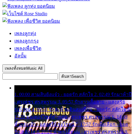
เพลงลูกทุ่ง
เพลงลูกกรุง
เพลงเพื่อชีวิต
อัลบั้ม
เพลงทั้งหมด
Music All
ค้นหา
Search
1. 00:00 สามสิบยังแจ๋ว - ยอดรัก สลักใจ 2. 02:49 รักมาห้าปี
- ศรเพชร ศรสุพรรณ 3. 05:57 รักสาวเสื้อลาย - แสงสุรีย์
รุ่งโรจน์ 4. 09:51 รักสะท้านดินสะเทือน - ยอดรัก สลักใจ 5.
12:23 มอเตอร์ไซค์ทำหล่น - ศรเพชร ศรสุพรรณ 6. 14:49
หิ้วกระเป๋า - แสงสุรีย์ รุ่งโรจน์ 7. 17:57 รักเผื่อเลือก - ยอด
รัก สลักใจ 8. 21:21 น้ำตาไอ้หนุ่ม - ศรเพชร ศรสุพรรณ 9.