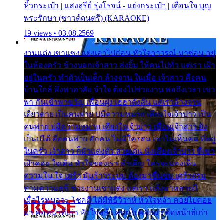
หิ้วกระเป๋า | แสงสุรีย์ รุ่งโรจน์ - แย่งกระเป๋า | เตือนใจ บุญ
พระรักษา (ซาวด์ดนตรี) (KARAOKE)
19 views • 03.08.2569
งานแต่ง เขาแซง แย่งเอาไปก่อน หัวใจอาวรณ์ มาซ่อน อยู่
ในห้องครัว ข้างนอกเจ้าสาว ส่งยิ้ม ให้คนไปทั่ว แต่เรา เฝ้า
อยู่ในครัว ทำตัวเป็นเด็ก ล้างจาน ในเมื่อ เจ้าสาว คือคน
บ้านใกล้ พึ่งพาอาศัย จำใจ ต้องไปช่วยงาน พอถึงเวลา เขา
พา กันเข้าพาขวัญ เพื่อนฝูง เฮฮาดังลั่น แต่เราล้างจาน
เดียวดาย เป็นคนพ่าย บ่มีความหมาย เคียงใจเจ้าบ่าว เป็น
คนพ่าย บ่มีความหมาย เคียงใจเจ้าบ่าว เพื่อนเจ้าสาว ยัง
เป็นบ่ได้ คือคนพ่าย ฮักคน ไม่มีใครสน เขาไม่เห็นคน ที่อยู่
ในครัว เจ้าสาว ก็มัวแต่งตัว สวยเด่น นั่งเคียงเจ้าบ่าว ที่เขา
เฝ้าคอย ใจเต้น หัวใจของเรา ลำเค็ญ ใครจะมองเห็น
ความใน ใจ เศร้า มันร้าวระบม ต้องมาขื่นขม เศร้าตรม
ท่ามความสุขี ช่วยงานเขาแต่ง แต่เรา แล้งมาหลายปี
เมื่อไรหนอจะ โชคดี ได้มีพิธีวิวาห์ หัวใจหล้า คอยไปคอย
มา คือหน้าที่เก่า หัวใจหล้า คอยไปคอยมา คือหน้าที่เก่า