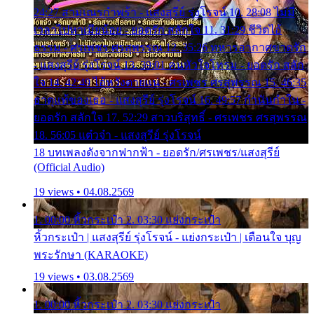
24:27 สามเณรกำพร้า - แสงสุรีย์ รุ่งโรจน์ 10. 28:08 ไม่มี
เวลาไปหาเมียน้อย - ยอดรัก สลักใจ 11. 31:29 ชีวิตไอ้
ธรรม - ศรเพชร ศรสุพรรณ 12. 35:26 ทหารอากาศขาดรัก
- แสงสุรีย์ รุ่งโรจน์ 13. 39:01 คนหัวใจโทรม - ยอดรัก สลัก
ใจ 14. 42:49 ไอ้หวังตายแน่ - ศรเพชร ศรสุพรรณ 15. 46:35
ธาตุแท้ของเธอ - แสงสุรีย์ รุ่งโรจน์ 16. 49:57 กำนันกำใน -
ยอดรัก สลักใจ 17. 52:29 สาวบริสุทธิ์ - ศรเพชร ศรสุพรรณ
18. 56:05 แต๋วจ๋า - แสงสุรีย์ รุ่งโรจน์
18 บทเพลงดังจากฟากฟ้า - ยอดรัก/ศรเพชร/แสงสุรีย์
(Official Audio)
19 views • 04.08.2569
1. 00:00 หิ้วกระเป๋า 2. 03:30 แย่งกระเป๋า
หิ้วกระเป๋า | แสงสุรีย์ รุ่งโรจน์ - แย่งกระเป๋า | เตือนใจ บุญ
พระรักษา (KARAOKE)
19 views • 03.08.2569
1. 00:00 หิ้วกระเป๋า 2. 03:30 แย่งกระเป๋า