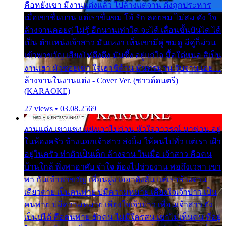
คือหยังเขา มีงานแต่งแล้ว ไปล้างแต่จาน ดั่งถูกประหาร
เมื่อเขาชื่นบาน แต่เราขื่นขม โอ้ รัก ลอยลม ไม่สม ดัง ใจ
ล้างจานคอยคู่ ไม่รู้ อีกนานเท่าใด จะได้ เลื่อนขั้นบันได ได้
เป็น ตำแหน่งเจ้าสาว มันเหงา เห็นเขามีคู่ ซมดู มีคู่ก็ม่วน
เข้าพาขวัญ เสียงโห่ตึงตึง มันซึ้ง อยู่แก่ใจ มื้อใด๋หนอ สิเป็น
งานเฮา มัวซอยเขา ใจเฮาซิด้าน มันทรมาน จับจาน เอย…
ล้างจานในงานแต่ง - Cover Ver. (ซาวด์ดนตรี)
(KARAOKE)
27 views • 03.08.2569
งานแต่ง เขาแซง แย่งเอาไปก่อน หัวใจอาวรณ์ มาซ่อน อยู่
ในห้องครัว ข้างนอกเจ้าสาว ส่งยิ้ม ให้คนไปทั่ว แต่เรา เฝ้า
อยู่ในครัว ทำตัวเป็นเด็ก ล้างจาน ในเมื่อ เจ้าสาว คือคน
บ้านใกล้ พึ่งพาอาศัย จำใจ ต้องไปช่วยงาน พอถึงเวลา เขา
พา กันเข้าพาขวัญ เพื่อนฝูง เฮฮาดังลั่น แต่เราล้างจาน
เดียวดาย เป็นคนพ่าย บ่มีความหมาย เคียงใจเจ้าบ่าว เป็น
คนพ่าย บ่มีความหมาย เคียงใจเจ้าบ่าว เพื่อนเจ้าสาว ยัง
เป็นบ่ได้ คือคนพ่าย ฮักคน ไม่มีใครสน เขาไม่เห็นคน ที่อยู่