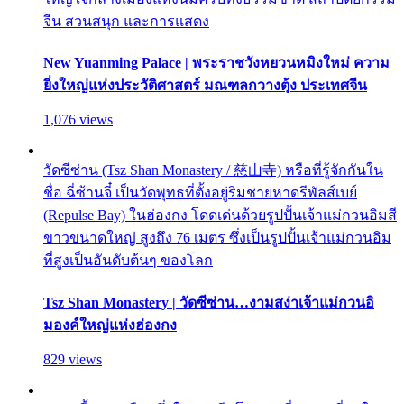
จีน สวนสนุก และการแสดง
New Yuanming Palace | พระราชวังหยวนหมิงใหม่ ความ
ยิ่งใหญ่แห่งประวัติศาสตร์ มณฑลกวางตุ้ง ประเทศจีน
1,076 views
วัดซีซ่าน (Tsz Shan Monastery / 慈山寺) หรือที่รู้จักกันใน
ชื่อ ฉี่ซ้านจี๋ เป็นวัดพุทธที่ตั้งอยู่ริมชายหาดรีพัลส์เบย์
(Repulse Bay) ในฮ่องกง โดดเด่นด้วยรูปปั้นเจ้าแม่กวนอิมสี
ขาวขนาดใหญ่ สูงถึง 76 เมตร ซึ่งเป็นรูปปั้นเจ้าแม่กวนอิม
ที่สูงเป็นอันดับต้นๆ ของโลก
Tsz Shan Monastery | วัดซีซ่าน…งามสง่าเจ้าแม่กวนอิ
มองค์ใหญ่แห่งฮ่องกง
829 views