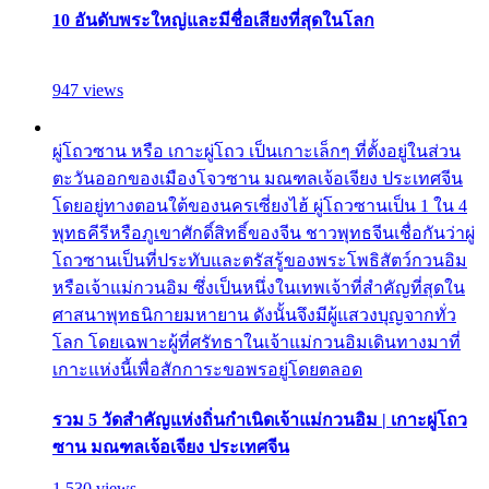
10 อันดับพระใหญ่และมีชื่อเสียงที่สุดในโลก
947 views
ผู่โถวซาน หรือ เกาะผู่โถว เป็นเกาะเล็กๆ ที่ตั้งอยู่ในส่วน
ตะวันออกของเมืองโจวซาน มณฑลเจ้อเจียง ประเทศจีน
โดยอยู่ทางตอนใต้ของนครเซี่ยงไฮ้ ผู่โถวซานเป็น 1 ใน 4
พุทธคีรีหรือภูเขาศักดิ์สิทธิ์ของจีน ชาวพุทธจีนเชื่อกันว่าผู่
โถวซานเป็นที่ประทับและตรัสรู้ของพระโพธิสัตว์กวนอิม
หรือเจ้าแม่กวนอิม ซึ่งเป็นหนึ่งในเทพเจ้าที่สำคัญที่สุดใน
ศาสนาพุทธนิกายมหายาน ดังนั้นจึงมีผู้แสวงบุญจากทั่ว
โลก โดยเฉพาะผู้ที่ศรัทธาในเจ้าแม่กวนอิมเดินทางมาที่
เกาะแห่งนี้เพื่อสักการะขอพรอยู่โดยตลอด
รวม 5 วัดสำคัญแห่งถิ่นกำเนิดเจ้าแม่กวนอิม | เกาะผู่โถว
ซาน มณฑลเจ้อเจียง ประเทศจีน
1,530 views