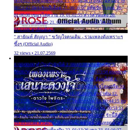
00:45:25 รอหน่อยน้องติ๋ม 15. 00:48:56 เรือล่มในหนอง 16.
00:51:43 บัตรเชิญสีเลือด 17. 00:56:07 อดีตรักโรงทอ 18.
01:00:00 เขมรไล่ควาย 19. 01:02:55 สาวสวนแตง 20.
01:05:51 แอบมอง 21. 01:09:27 พบรักปากน้ำโพ 22.
01:13:06 สายัณห์เมา
" สายัณห์ สัญญา " ขวัญใจคนเดิม - รวมเพลงดังเพราะๆ
ซึ้งๆ (Official Audio)
32 views • 21.07.2569
1. 00:00:00 ทำไมทำฉันได้ 2. 00:03:20 นางฟ้าสลัม 3.
00:06:50 คน 4. 00:10:36 บุญเหลือเกิน 5. 00:13:58 ฝนหยาด
สุดท้าย 6. 00:17:30 ยาใจยาจก 7. 00:20:30 คิดดูให้ดี 8.
00:24:21 ลบรอยแผลรัก 9. 00:27:35 เหมือนใจโดนกรีด 10.
00:30:54 ขบวนการเปาเปียว 11. 00:34:05 คำรำพัน 12.
00:37:20 ปาหนัน 13. 00:40:37 ใจเจ้ากรรม 14. 00:44:15 จูบ
ฉันแล้วจงตายเสีย 15. 00:47:24 ขอสูมาเต๊อะ 16. 00:51:11
คนใจมาร 17. 00:54:50 คืนทรมาน 18. 00:58:25 รักนี้สีดำ
19. 01:01:44 ส่วนเกิน 20. 01:05:42 หยาดน้ำฝนหยดน้ำตา
21. 01:09:13 เหลือเพียงฝัน 22. 01:13:26 เขา 23. 01:16:37