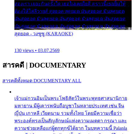
สองเรา เจอะกันครั้งใด เธอไม่เคยไยดี คราวนี้เธอยิ้มให้
ต้องให้ใส่ลีวายส์ สุดยอด สุดยอด มันสุดยอด มันสุดยอด
มันสุดยอด มันสุดยอด มันสุดยอด มันสุดยอด มันสุดยอด
มันสุดยอด มันสุดยอด มันสุดยอด มันสุดยอด มันสุดยอด
สุดยอด - วงซูซู (KARAOKE)
130 views • 03.07.2569
สารคดี
|
DOCUMENTARY
สารคดีทั้งหมด
DOCUMENTARY ALL
เจ้าแม่กวนอิมเป็นพระโพธิสัตว์ในพระพุทธศาสนานิกาย
มหายาน มีผู้เคารพนับถือบูชาในหลายประเทศ เช่น จีน
ญี่ปุ่น เกาหลี เวียดนาม รวมทั้งไทย โดยมีความเชื่อว่า
พระองค์ทรงเป็นสัญลักษณ์แห่งความเมตตา กรุณา และ
ความช่วยเหลือแก่ผู้ตกทุกข์ได้ยาก ในบทความนี้ Palanla