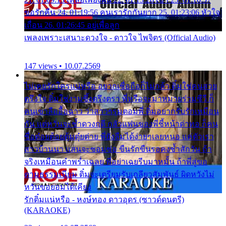
ขอรักคืน 24. 01:19:56 คนเรารักกันยาก 25. 01:23:06 หัวใจ
เถื่อน 26. 01:26:45 อยู่เพื่อลูก
เพลงเพราะเสนาะดวงใจ - ดาวใจ ไพจิตร (Official Audio)
147 views • 10.07.2569
ไม่เคยรักใครแน่หรือ อยากเชื่อถือก็ไม่กล้า ติ๋มใช่คนสวย
ตรึงใจ ติ๋มใช่งามซึ้งตรึงตรา พี่หรือจะมาหมายร่วมชีวี ก็
คนเขาลืออื้อฉาว ว่าสาวๆรุมตอมพี่ ติ๋มอยากรับรักเหมือน
กัน แต่หวั่นจะช้ำดวงฤดี กลัวแฟนของพี่ชี้หน้าด่าทอ ก็คน
ชื่อต๋อยต้อยตุ้มตุ๋ยต่าย พี่ยังลืมได้ง่ายๆเลยหนอ แค่ตัวเรา
สาวบ้านนา แสนจะซอมซ่อ ขืนรักขืนรอคงช้ำสักวัน ถ้า
จริงเหมือนคำพร่ำเฉลย พี่อย่าเฉยรีบมาหมั้น ถ้าพี่สู่ขอ
ตามธรรมเนียม ติ๋มจะเตรียมรับเกลียวสัมพันธ์ ผิดหวังไม่
หวั่นขอยอมได้เคียง
รักติ๋มแน่หรือ - หงษ์ทอง ดาวอุดร (ซาวด์ดนตรี)
(KARAOKE)