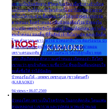
เพราะเป็นโรครักจาง ชีวิตเคว้งคว้าง เมื่อรักห่างร้างไกล
แม่ก็บอก พ่อก็สั่งจะรักใครสักครั้ง อย่าไปหวังความรวย
พลั้งไปใครจะช่วย ซื้อเปลมาไกว ให้ลูกบัวทอง เวรกรรม
ตามสนอง จึงเศร้าหมอง กลีบบัวทองต้องโรย บัวทองไม่
ตระหนัก เพราะไม่รักโคลนตม บัวทองท้องกลม เพราะลืม
ตมน้ำคลอง หลงลิ้น ที่สิ้นสัตย์ เจ้าจึงไม่ระมัด หลงกลิ่นลิ้น
โชย คำหวาน เขาวาดโรย บัวทองกลีบโรย ต้องร้อนรุม บัว
มาบานก่อนตูม ดุจไฟสุมร้อนรุมอุรา บัวทองผ่ายผอม
เพราะตรอมฤทัย ข้าวปลาไม่สนใจ ร้องไห้ลูกเดียว หยุด
โศก เสียเถิดทอง พักความเศร้าหมอง เถิดทองจ๋า ถึงใคร
เขาจะว่า ลูกเจ้าเกิดมา จะชื่อว่าไง พี่ขอเป็นเพื่อนปลอบใจ
จะตั้งชื่อให้ ว่าไอ้บังเอิญ
บัวทองร้องไห้ - เทพพร เพชรอุบล (ซาวด์ดนตรี)
(KARAOKE)
94 views • 06.07.2569
บัวทองโศก เพราะเป็นโรครักรุม ในอกกลัดกลุ้ม โดนแฟน
หนุ่มหลอกเอา เขารวย และรูปหล่อ มาพะเน้าพะนอ