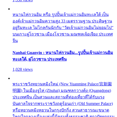
หนานไห่กวนอิม หรือ รูปปั้นเจ้าแม่กวนอิมทะเลใต้ เป็น
องค์เจ้าแม่กวนอิมความสูง 33 เมตรรวมฐาน ประดิษฐาน
อยู่ริมทะเล ไม่ไกลกันนักกับ “วัดเจ้าแม่กวนอิมไม่ยอมไป”
บนเกาะผู่โถวซาน เมืองโจวซาน มณฑลเจ้อเจียง ประเทศ
จีน
Nanhai Guanyin : หนานไห่กวนอิม...รูปปั้นเจ้าแม่กวนอิม
ทะเลใต้, ผู่โถวซาน ประเทศจีน
1,028 views
พระราชวังหยวนหมิงใหม่ (New Yuanming Palace/宮新園
明園) ในเมืองจูไห่ (Zhuhai) มณฑลกวางตุ้ง (Quangdong)
ประเทศจีน เป็นสวนและสถานที่ท่องเที่ยวที่ได้รับแรง
บันดาลใจจากพระราชวังฤดูร้อนเก่า (Old Summer Palace)
หรือหยวนหมิงหยวนในกรุงปักกิ่ง สวนสาธารณะขนาด
ใหญ่ใจกลางเมืองแห่งนี้มีครบทั้งธรรมชาติ สถาปัตยกรรม