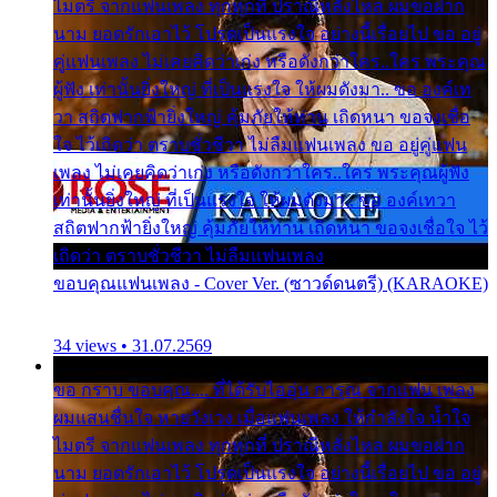
ไมตรี จากแฟนเพลง ทุกทุกที่ ปราณีหลั่งไหล ผมขอฝาก
นาม ยอดรักเอาไว้ โปรดเป็นแรงใจ อย่างนี้เรื่อยไป ขอ อยู่
คู่แฟนเพลง ไม่เคยคิดว่าเก่ง หรือดังกว่าใคร..ใคร พระคุณ
ผู้ฟัง เท่านั้นยิ่งใหญ่ ที่เป็นแรงใจ ให้ผมดังมา.. ขอ องค์เท
วา สถิตฟากฟ้ายิ่งใหญ่ คุ้มภัยให้ท่าน เถิดหนา ขอจงเชื่อ
ใจ ไว้เถิดว่า ตราบชั่วชีวา ไม่ลืมแฟนเพลง ขอ อยู่คู่แฟน
เพลง ไม่เคยคิดว่าเก่ง หรือดังกว่าใคร..ใคร พระคุณผู้ฟัง
เท่านั้นยิ่งใหญ่ ที่เป็นแรงใจ ให้ผมดังมา.. ขอ องค์เทวา
สถิตฟากฟ้ายิ่งใหญ่ คุ้มภัยให้ท่าน เถิดหนา ขอจงเชื่อใจ ไว้
เถิดว่า ตราบชั่วชีวา ไม่ลืมแฟนเพลง
ขอบคุณแฟนเพลง - Cover Ver. (ซาวด์ดนตรี) (KARAOKE)
34 views • 31.07.2569
ขอ กราบ ขอบคุณ.... ที่ได้รับไออุ่น การุณ จากแฟน เพลง
ผมแสนชื่นใจ หายวังเวง เมื่อแฟนเพลง ให้กำลังใจ น้ำใจ
ไมตรี จากแฟนเพลง ทุกทุกที่ ปราณีหลั่งไหล ผมขอฝาก
นาม ยอดรักเอาไว้ โปรดเป็นแรงใจ อย่างนี้เรื่อยไป ขอ อยู่