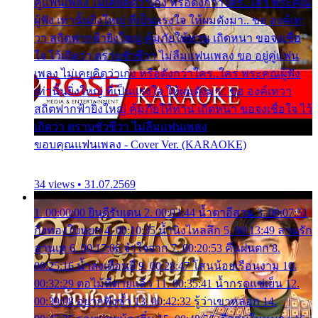
คู่แฟนเพลง ไม่เคยคิดว่าเก่ง หรือดังกว่าใคร..ใคร พระคุณ
ผู้ฟัง เท่านั้นยิ่งใหญ่ ที่เป็นแรงใจ ให้ผมดังมา.. ขอ องค์เท
วา สถิตฟากฟ้ายิ่งใหญ่ คุ้มภัยให้ท่าน เถิดหนา ขอจงเชื่อ
ใจ ไว้เถิดว่า ตราบชั่วชีวา ไม่ลืมแฟนเพลง ขอ อยู่คู่แฟน
เพลง ไม่เคยคิดว่าเก่ง หรือดังกว่าใคร..ใคร พระคุณผู้ฟัง
เท่านั้นยิ่งใหญ่ ที่เป็นแรงใจ ให้ผมดังมา.. ขอ องค์เทวา
สถิตฟากฟ้ายิ่งใหญ่ คุ้มภัยให้ท่าน เถิดหนา ขอจงเชื่อใจ ไว้
เถิดว่า ตราบชั่วชีวา ไม่ลืมแฟนเพลง
ขอบคุณแฟนเพลง - Cover Ver. (KARAOKE)
34 views • 31.07.2569
1. 00:00:00 ยินดีรับเดน 2. 00:03:44 น้ำตาอีสาน 3. 00:07:51
กิ่งทองใบหยก 4. 00:10:35 น้ำนิ่งไหลลึก 5. 00:13:49 ลานรัก
ลานเท 6. 00:17:06 จำใจจาก 7. 00:20:53 คืนฝนตก 8.
00:25:16 น้ำลงเดือนยี่ 9. 00:28:47 โสนน้อยเรือนงาม 10.
00:32:29 ตอไม้ที่ตายแล้ว 11. 00:35:41 น้ำกรดแช่เย็น 12.
00:39:08 อยากฟังซ้ำ 13. 00:42:32 รู้ว่าเขาหลอก 14.