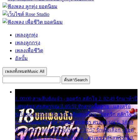
เพลงลูกทุ่ง
เพลงลูกกรุง
เพลงเพื่อชีวิต
อัลบั้ม
เพลงทั้งหมด
Music All
ค้นหา
Search
1. 00:00 สามสิบยังแจ๋ว - ยอดรัก สลักใจ 2. 02:49 รักมาห้าปี
- ศรเพชร ศรสุพรรณ 3. 05:57 รักสาวเสื้อลาย - แสงสุรีย์
รุ่งโรจน์ 4. 09:51 รักสะท้านดินสะเทือน - ยอดรัก สลักใจ 5.
12:23 มอเตอร์ไซค์ทำหล่น - ศรเพชร ศรสุพรรณ 6. 14:49
หิ้วกระเป๋า - แสงสุรีย์ รุ่งโรจน์ 7. 17:57 รักเผื่อเลือก - ยอด
รัก สลักใจ 8. 21:21 น้ำตาไอ้หนุ่ม - ศรเพชร ศรสุพรรณ 9.