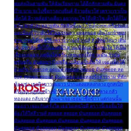
พ่อส่งเงินสามพัน ให้ฉันเรียนราม ได้อีกสักสามพัน ฉันคง
บ๊าย บาย จะไปซื้อกางเกงยีนส์ ลีวายส์มาใส่ เพราะเราเป็น
เด็กใต้ ลีวายส์อย่างเดียว อยากจะโชว์ถึงหิวโซ เด็กใต้ก็ไม่
หวั่น ตกตัวละหลายพัน กัดฟันซื้อมา ให้เด็กเทพเหลียวมอง
และต้องรู้ว่า เด็กใต้ไม่ธรรมดา แต่สุดยอด เดินโยกย้ายเย
ยวน กวนโอ๊ยพอได้ เพราะว่านุ่งลีวายส์ ตัวใหม่ใส่มา เดิน
เข้ามหาลัย จิ๊กโก๊มองหน้า ท่าจะมีปัญหา ไม่พอใจ ได้เป็น
เรื่องแน่นอน แต่ฉันไม่หวั่น เลยแหลงใต้ถามมัน ว่ามัน
พรั่นพรือ มันตอบว่าไม่พรื่อ เปลี่ยนเป็นยิ้มให้ เจอะเด็กใต้
ด้วยกัน ก็เลยรอด สุดยอด สุดยอด สุดยอด มันสุดยอด สุด
ยอด สุดยอด สุดยอด มันสุดยอด แอบหลงรักสาวราม ที่พัก
ห้องเช่า เธอผิวขาวผมยาว ปากแดงแหลงกลาง ถูกสเป็ก
จริงเธอ อยู่ห้องข้างข้าง อยากเข้าไปแหลงกลาง กลัว
ทองแดง กลับจากรามมาเจอ เธอมาซื้อข้าว แต่ก่อนนั้น
สองเรา เจอะกันครั้งใด เธอไม่เคยไยดี คราวนี้เธอยิ้มให้
ต้องให้ใส่ลีวายส์ สุดยอด สุดยอด มันสุดยอด มันสุดยอด
มันสุดยอด มันสุดยอด มันสุดยอด มันสุดยอด มันสุดยอด
มันสุดยอด มันสุดยอด มันสุดยอด มันสุดยอด มันสุดยอด