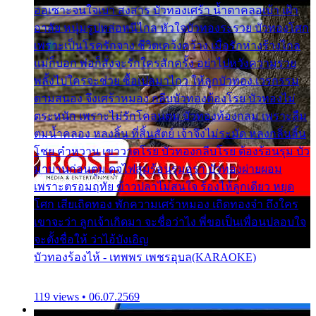
ออเซาะจนใจเบา สงสาร บัวทองเศร้า น้ำตาคลอเบ้า เฝ้า
อาลัย หนุ่มรูปหล่อหนีไกล หัวใจบัวทองระรวย บัวทองโศก
เพราะเป็นโรครักจาง ชีวิตเคว้งคว้าง เมื่อรักห่างร้างไกล
แม่ก็บอก พ่อก็สั่งจะรักใครสักครั้ง อย่าไปหวังความรวย
พลั้งไปใครจะช่วย ซื้อเปลมาไกว ให้ลูกบัวทอง เวรกรรม
ตามสนอง จึงเศร้าหมอง กลีบบัวทองต้องโรย บัวทองไม่
ตระหนัก เพราะไม่รักโคลนตม บัวทองท้องกลม เพราะลืม
ตมน้ำคลอง หลงลิ้น ที่สิ้นสัตย์ เจ้าจึงไม่ระมัด หลงกลิ่นลิ้น
โชย คำหวาน เขาวาดโรย บัวทองกลีบโรย ต้องร้อนรุม บัว
มาบานก่อนตูม ดุจไฟสุมร้อนรุมอุรา บัวทองผ่ายผอม
เพราะตรอมฤทัย ข้าวปลาไม่สนใจ ร้องไห้ลูกเดียว หยุด
โศก เสียเถิดทอง พักความเศร้าหมอง เถิดทองจ๋า ถึงใคร
เขาจะว่า ลูกเจ้าเกิดมา จะชื่อว่าไง พี่ขอเป็นเพื่อนปลอบใจ
จะตั้งชื่อให้ ว่าไอ้บังเอิญ
บัวทองร้องไห้ - เทพพร เพชรอุบล(KARAOKE)
119 views • 06.07.2569