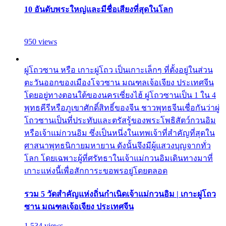
10 อันดับพระใหญ่และมีชื่อเสียงที่สุดในโลก
950 views
ผู่โถวซาน หรือ เกาะผู่โถว เป็นเกาะเล็กๆ ที่ตั้งอยู่ในส่วน
ตะวันออกของเมืองโจวซาน มณฑลเจ้อเจียง ประเทศจีน
โดยอยู่ทางตอนใต้ของนครเซี่ยงไฮ้ ผู่โถวซานเป็น 1 ใน 4
พุทธคีรีหรือภูเขาศักดิ์สิทธิ์ของจีน ชาวพุทธจีนเชื่อกันว่าผู่
โถวซานเป็นที่ประทับและตรัสรู้ของพระโพธิสัตว์กวนอิม
หรือเจ้าแม่กวนอิม ซึ่งเป็นหนึ่งในเทพเจ้าที่สำคัญที่สุดใน
ศาสนาพุทธนิกายมหายาน ดังนั้นจึงมีผู้แสวงบุญจากทั่ว
โลก โดยเฉพาะผู้ที่ศรัทธาในเจ้าแม่กวนอิมเดินทางมาที่
เกาะแห่งนี้เพื่อสักการะขอพรอยู่โดยตลอด
รวม 5 วัดสำคัญแห่งถิ่นกำเนิดเจ้าแม่กวนอิม | เกาะผู่โถว
ซาน มณฑลเจ้อเจียง ประเทศจีน
1,534 views