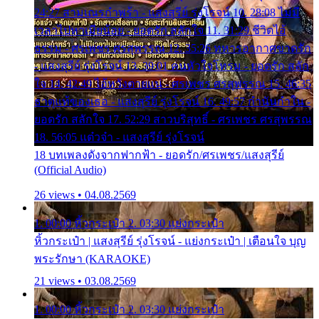
24:27 สามเณรกำพร้า - แสงสุรีย์ รุ่งโรจน์ 10. 28:08 ไม่มี
เวลาไปหาเมียน้อย - ยอดรัก สลักใจ 11. 31:29 ชีวิตไอ้
ธรรม - ศรเพชร ศรสุพรรณ 12. 35:26 ทหารอากาศขาดรัก
- แสงสุรีย์ รุ่งโรจน์ 13. 39:01 คนหัวใจโทรม - ยอดรัก สลัก
ใจ 14. 42:49 ไอ้หวังตายแน่ - ศรเพชร ศรสุพรรณ 15. 46:35
ธาตุแท้ของเธอ - แสงสุรีย์ รุ่งโรจน์ 16. 49:57 กำนันกำใน -
ยอดรัก สลักใจ 17. 52:29 สาวบริสุทธิ์ - ศรเพชร ศรสุพรรณ
18. 56:05 แต๋วจ๋า - แสงสุรีย์ รุ่งโรจน์
18 บทเพลงดังจากฟากฟ้า - ยอดรัก/ศรเพชร/แสงสุรีย์
(Official Audio)
26 views • 04.08.2569
1. 00:00 หิ้วกระเป๋า 2. 03:30 แย่งกระเป๋า
หิ้วกระเป๋า | แสงสุรีย์ รุ่งโรจน์ - แย่งกระเป๋า | เตือนใจ บุญ
พระรักษา (KARAOKE)
21 views • 03.08.2569
1. 00:00 หิ้วกระเป๋า 2. 03:30 แย่งกระเป๋า