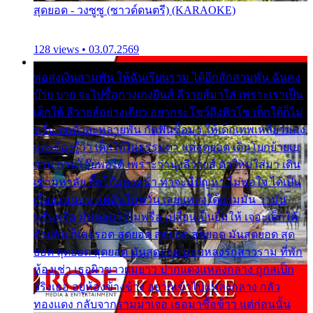
สุดยอด - วงซูซู (ซาวด์ดนตรี) (KARAOKE)
128 views • 03.07.2569
พ่อส่งเงินสามพัน ให้ฉันเรียนราม ได้อีกสักสามพัน ฉันคง
บ๊าย บาย จะไปซื้อกางเกงยีนส์ ลีวายส์มาใส่ เพราะเราเป็น
เด็กใต้ ลีวายส์อย่างเดียว อยากจะโชว์ถึงหิวโซ เด็กใต้ก็ไม่
หวั่น ตกตัวละหลายพัน กัดฟันซื้อมา ให้เด็กเทพเหลียวมอง
และต้องรู้ว่า เด็กใต้ไม่ธรรมดา แต่สุดยอด เดินโยกย้ายเย
ยวน กวนโอ๊ยพอได้ เพราะว่านุ่งลีวายส์ ตัวใหม่ใส่มา เดิน
เข้ามหาลัย จิ๊กโก๊มองหน้า ท่าจะมีปัญหา ไม่พอใจ ได้เป็น
เรื่องแน่นอน แต่ฉันไม่หวั่น เลยแหลงใต้ถามมัน ว่ามัน
พรั่นพรือ มันตอบว่าไม่พรื่อ เปลี่ยนเป็นยิ้มให้ เจอะเด็กใต้
ด้วยกัน ก็เลยรอด สุดยอด สุดยอด สุดยอด มันสุดยอด สุด
ยอด สุดยอด สุดยอด มันสุดยอด แอบหลงรักสาวราม ที่พัก
ห้องเช่า เธอผิวขาวผมยาว ปากแดงแหลงกลาง ถูกสเป็ก
จริงเธอ อยู่ห้องข้างข้าง อยากเข้าไปแหลงกลาง กลัว
ทองแดง กลับจากรามมาเจอ เธอมาซื้อข้าว แต่ก่อนนั้น