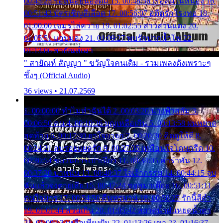
00:45:25 รอหน่อยน้องติ๋ม 15. 00:48:56 เรือล่มในหนอง 16.
00:51:43 บัตรเชิญสีเลือด 17. 00:56:07 อดีตรักโรงทอ 18.
01:00:00 เขมรไล่ควาย 19. 01:02:55 สาวสวนแตง 20.
01:05:51 แอบมอง 21. 01:09:27 พบรักปากน้ำโพ 22.
01:13:06 สายัณห์เมา
" สายัณห์ สัญญา " ขวัญใจคนเดิม - รวมเพลงดังเพราะๆ
ซึ้งๆ (Official Audio)
36 views • 21.07.2569
1. 00:00:00 ทำไมทำฉันได้ 2. 00:03:20 นางฟ้าสลัม 3.
00:06:50 คน 4. 00:10:36 บุญเหลือเกิน 5. 00:13:58 ฝนหยาด
สุดท้าย 6. 00:17:30 ยาใจยาจก 7. 00:20:30 คิดดูให้ดี 8.
00:24:21 ลบรอยแผลรัก 9. 00:27:35 เหมือนใจโดนกรีด 10.
00:30:54 ขบวนการเปาเปียว 11. 00:34:05 คำรำพัน 12.
00:37:20 ปาหนัน 13. 00:40:37 ใจเจ้ากรรม 14. 00:44:15 จูบ
ฉันแล้วจงตายเสีย 15. 00:47:24 ขอสูมาเต๊อะ 16. 00:51:11
คนใจมาร 17. 00:54:50 คืนทรมาน 18. 00:58:25 รักนี้สีดำ
19. 01:01:44 ส่วนเกิน 20. 01:05:42 หยาดน้ำฝนหยดน้ำตา
21. 01:09:13 เหลือเพียงฝัน 22. 01:13:26 เขา 23. 01:16:37