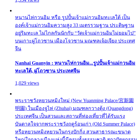
หนานไห่กวนอิม หรือ รูปปั้นเจ้าแม่กวนอิมทะเลใต้ เป็น
องค์เจ้าแม่กวนอิมความสูง 33 เมตรรวมฐาน ประดิษฐาน
อยู่ริมทะเล ไม่ไกลกันนักกับ “วัดเจ้าแม่กวนอิมไม่ยอมไป”
บนเกาะผู่โถวซาน เมืองโจวซาน มณฑลเจ้อเจียง ประเทศ
จีน
Nanhai Guanyin : หนานไห่กวนอิม...รูปปั้นเจ้าแม่กวนอิม
ทะเลใต้, ผู่โถวซาน ประเทศจีน
1,029 views
พระราชวังหยวนหมิงใหม่ (New Yuanming Palace/宮新園
明園) ในเมืองจูไห่ (Zhuhai) มณฑลกวางตุ้ง (Quangdong)
ประเทศจีน เป็นสวนและสถานที่ท่องเที่ยวที่ได้รับแรง
บันดาลใจจากพระราชวังฤดูร้อนเก่า (Old Summer Palace)
หรือหยวนหมิงหยวนในกรุงปักกิ่ง สวนสาธารณะขนาด
ใหญ่ใจกลางเมืองแห่งนี้มีครบทั้งธรรมชาติ สถาปัตยกรรม