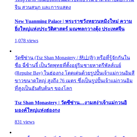
จีน สวนสนุก และการแสดง
New Yuanming Palace | พระราชวังหยวนหมิงใหม่ ความ
ยิ่งใหญ่แห่งประวัติศาสตร์ มณฑลกวางตุ้ง ประเทศจีน
1,078 views
วัดซีซ่าน (Tsz Shan Monastery / 慈山寺) หรือที่รู้จักกันใน
ชื่อ ฉี่ซ้านจี๋ เป็นวัดพุทธที่ตั้งอยู่ริมชายหาดรีพัลส์เบย์
(Repulse Bay) ในฮ่องกง โดดเด่นด้วยรูปปั้นเจ้าแม่กวนอิมสี
ขาวขนาดใหญ่ สูงถึง 76 เมตร ซึ่งเป็นรูปปั้นเจ้าแม่กวนอิม
ที่สูงเป็นอันดับต้นๆ ของโลก
Tsz Shan Monastery | วัดซีซ่าน…งามสง่าเจ้าแม่กวนอิ
มองค์ใหญ่แห่งฮ่องกง
831 views