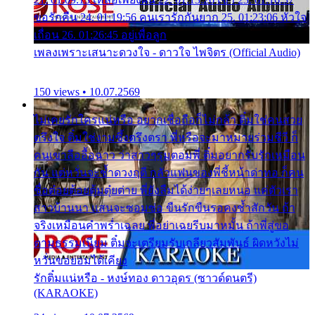
ขอรักคืน 24. 01:19:56 คนเรารักกันยาก 25. 01:23:06 หัวใจ
เถื่อน 26. 01:26:45 อยู่เพื่อลูก
เพลงเพราะเสนาะดวงใจ - ดาวใจ ไพจิตร (Official Audio)
150 views • 10.07.2569
ไม่เคยรักใครแน่หรือ อยากเชื่อถือก็ไม่กล้า ติ๋มใช่คนสวย
ตรึงใจ ติ๋มใช่งามซึ้งตรึงตรา พี่หรือจะมาหมายร่วมชีวี ก็
คนเขาลืออื้อฉาว ว่าสาวๆรุมตอมพี่ ติ๋มอยากรับรักเหมือน
กัน แต่หวั่นจะช้ำดวงฤดี กลัวแฟนของพี่ชี้หน้าด่าทอ ก็คน
ชื่อต๋อยต้อยตุ้มตุ๋ยต่าย พี่ยังลืมได้ง่ายๆเลยหนอ แค่ตัวเรา
สาวบ้านนา แสนจะซอมซ่อ ขืนรักขืนรอคงช้ำสักวัน ถ้า
จริงเหมือนคำพร่ำเฉลย พี่อย่าเฉยรีบมาหมั้น ถ้าพี่สู่ขอ
ตามธรรมเนียม ติ๋มจะเตรียมรับเกลียวสัมพันธ์ ผิดหวังไม่
หวั่นขอยอมได้เคียง
รักติ๋มแน่หรือ - หงษ์ทอง ดาวอุดร (ซาวด์ดนตรี)
(KARAOKE)