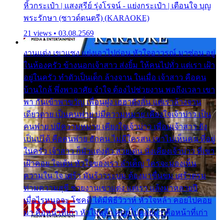
หิ้วกระเป๋า | แสงสุรีย์ รุ่งโรจน์ - แย่งกระเป๋า | เตือนใจ บุญ
พระรักษา (ซาวด์ดนตรี) (KARAOKE)
21 views • 03.08.2569
งานแต่ง เขาแซง แย่งเอาไปก่อน หัวใจอาวรณ์ มาซ่อน อยู่
ในห้องครัว ข้างนอกเจ้าสาว ส่งยิ้ม ให้คนไปทั่ว แต่เรา เฝ้า
อยู่ในครัว ทำตัวเป็นเด็ก ล้างจาน ในเมื่อ เจ้าสาว คือคน
บ้านใกล้ พึ่งพาอาศัย จำใจ ต้องไปช่วยงาน พอถึงเวลา เขา
พา กันเข้าพาขวัญ เพื่อนฝูง เฮฮาดังลั่น แต่เราล้างจาน
เดียวดาย เป็นคนพ่าย บ่มีความหมาย เคียงใจเจ้าบ่าว เป็น
คนพ่าย บ่มีความหมาย เคียงใจเจ้าบ่าว เพื่อนเจ้าสาว ยัง
เป็นบ่ได้ คือคนพ่าย ฮักคน ไม่มีใครสน เขาไม่เห็นคน ที่อยู่
ในครัว เจ้าสาว ก็มัวแต่งตัว สวยเด่น นั่งเคียงเจ้าบ่าว ที่เขา
เฝ้าคอย ใจเต้น หัวใจของเรา ลำเค็ญ ใครจะมองเห็น
ความใน ใจ เศร้า มันร้าวระบม ต้องมาขื่นขม เศร้าตรม
ท่ามความสุขี ช่วยงานเขาแต่ง แต่เรา แล้งมาหลายปี
เมื่อไรหนอจะ โชคดี ได้มีพิธีวิวาห์ หัวใจหล้า คอยไปคอย
มา คือหน้าที่เก่า หัวใจหล้า คอยไปคอยมา คือหน้าที่เก่า