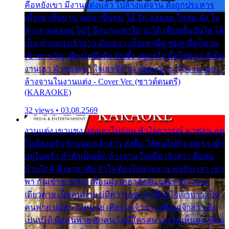
คือหยังเขา มีงานแต่งแล้ว ไปล้างแต่จาน ดั่งถูกประหาร
เมื่อเขาชื่นบาน แต่เราขื่นขม โอ้ รัก ลอยลม ไม่สม ดัง ใจ
ล้างจานคอยคู่ ไม่รู้ อีกนานเท่าใด จะได้ เลื่อนขั้นบันได ได้
เป็น ตำแหน่งเจ้าสาว มันเหงา เห็นเขามีคู่ ซมดู มีคู่ก็ม่วน
เข้าพาขวัญ เสียงโห่ตึงตึง มันซึ้ง อยู่แก่ใจ มื้อใด๋หนอ สิเป็น
งานเฮา มัวซอยเขา ใจเฮาซิด้าน มันทรมาน จับจาน เอย…
ล้างจานในงานแต่ง - Cover Ver. (ซาวด์ดนตรี)
(KARAOKE)
32 views • 03.08.2569
งานแต่ง เขาแซง แย่งเอาไปก่อน หัวใจอาวรณ์ มาซ่อน อยู่
ในห้องครัว ข้างนอกเจ้าสาว ส่งยิ้ม ให้คนไปทั่ว แต่เรา เฝ้า
อยู่ในครัว ทำตัวเป็นเด็ก ล้างจาน ในเมื่อ เจ้าสาว คือคน
บ้านใกล้ พึ่งพาอาศัย จำใจ ต้องไปช่วยงาน พอถึงเวลา เขา
พา กันเข้าพาขวัญ เพื่อนฝูง เฮฮาดังลั่น แต่เราล้างจาน
เดียวดาย เป็นคนพ่าย บ่มีความหมาย เคียงใจเจ้าบ่าว เป็น
คนพ่าย บ่มีความหมาย เคียงใจเจ้าบ่าว เพื่อนเจ้าสาว ยัง
เป็นบ่ได้ คือคนพ่าย ฮักคน ไม่มีใครสน เขาไม่เห็นคน ที่อยู่