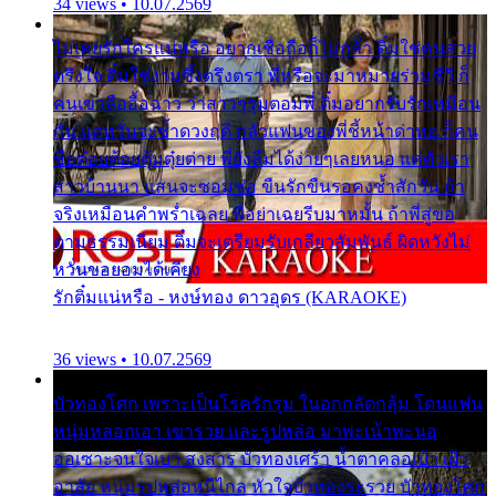
34 views • 10.07.2569
ไม่เคยรักใครแน่หรือ อยากเชื่อถือก็ไม่กล้า ติ๋มใช่คนสวย
ตรึงใจ ติ๋มใช่งามซึ้งตรึงตรา พี่หรือจะมาหมายร่วมชีวี ก็
คนเขาลืออื้อฉาว ว่าสาวๆรุมตอมพี่ ติ๋มอยากรับรักเหมือน
กัน แต่หวั่นจะช้ำดวงฤดี กลัวแฟนของพี่ชี้หน้าด่าทอ ก็คน
ชื่อต๋อยต้อยตุ้มตุ๋ยต่าย พี่ยังลืมได้ง่ายๆเลยหนอ แค่ตัวเรา
สาวบ้านนา แสนจะซอมซ่อ ขืนรักขืนรอคงช้ำสักวัน ถ้า
จริงเหมือนคำพร่ำเฉลย พี่อย่าเฉยรีบมาหมั้น ถ้าพี่สู่ขอ
ตามธรรมเนียม ติ๋มจะเตรียมรับเกลียวสัมพันธ์ ผิดหวังไม่
หวั่นขอยอมได้เคียง
รักติ๋มแน่หรือ - หงษ์ทอง ดาวอุดร (KARAOKE)
36 views • 10.07.2569
บัวทองโศก เพราะเป็นโรครักรุม ในอกกลัดกลุ้ม โดนแฟน
หนุ่มหลอกเอา เขารวย และรูปหล่อ มาพะเน้าพะนอ
ออเซาะจนใจเบา สงสาร บัวทองเศร้า น้ำตาคลอเบ้า เฝ้า
อาลัย หนุ่มรูปหล่อหนีไกล หัวใจบัวทองระรวย บัวทองโศก