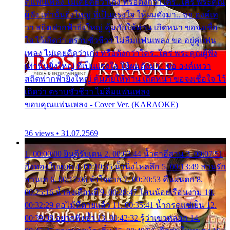
คู่แฟนเพลง ไม่เคยคิดว่าเก่ง หรือดังกว่าใคร..ใคร พระคุณ
ผู้ฟัง เท่านั้นยิ่งใหญ่ ที่เป็นแรงใจ ให้ผมดังมา.. ขอ องค์เท
วา สถิตฟากฟ้ายิ่งใหญ่ คุ้มภัยให้ท่าน เถิดหนา ขอจงเชื่อ
ใจ ไว้เถิดว่า ตราบชั่วชีวา ไม่ลืมแฟนเพลง ขอ อยู่คู่แฟน
เพลง ไม่เคยคิดว่าเก่ง หรือดังกว่าใคร..ใคร พระคุณผู้ฟัง
เท่านั้นยิ่งใหญ่ ที่เป็นแรงใจ ให้ผมดังมา.. ขอ องค์เทวา
สถิตฟากฟ้ายิ่งใหญ่ คุ้มภัยให้ท่าน เถิดหนา ขอจงเชื่อใจ ไว้
เถิดว่า ตราบชั่วชีวา ไม่ลืมแฟนเพลง
ขอบคุณแฟนเพลง - Cover Ver. (KARAOKE)
36 views • 31.07.2569
1. 00:00:00 ยินดีรับเดน 2. 00:03:44 น้ำตาอีสาน 3. 00:07:51
กิ่งทองใบหยก 4. 00:10:35 น้ำนิ่งไหลลึก 5. 00:13:49 ลานรัก
ลานเท 6. 00:17:06 จำใจจาก 7. 00:20:53 คืนฝนตก 8.
00:25:16 น้ำลงเดือนยี่ 9. 00:28:47 โสนน้อยเรือนงาม 10.
00:32:29 ตอไม้ที่ตายแล้ว 11. 00:35:41 น้ำกรดแช่เย็น 12.
00:39:08 อยากฟังซ้ำ 13. 00:42:32 รู้ว่าเขาหลอก 14.