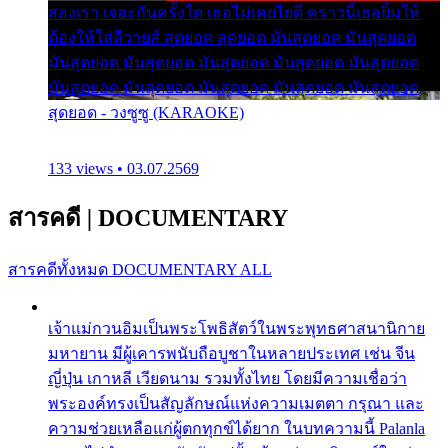
สองเรา เจอะกันครั้งใด เธอไม่เคยไยดี คราวนี้เธอยิ้มให้
ต้องให้ใส่ลีวายส์ สุดยอด สุดยอด มันสุดยอด มันสุดยอด
มันสุดยอด มันสุดยอด มันสุดยอด มันสุดยอด มันสุดยอด
มันสุดยอด มันสุดยอด มันสุดยอด มันสุดยอด มันสุดยอด
สุดยอด - วงซูซู (KARAOKE)
133 views • 03.07.2569
สารคดี
|
DOCUMENTARY
สารคดีทั้งหมด
DOCUMENTARY ALL
เจ้าแม่กวนอิมเป็นพระโพธิสัตว์ในพระพุทธศาสนานิกาย
มหายาน มีผู้เคารพนับถือบูชาในหลายประเทศ เช่น จีน
ญี่ปุ่น เกาหลี เวียดนาม รวมทั้งไทย โดยมีความเชื่อว่า
พระองค์ทรงเป็นสัญลักษณ์แห่งความเมตตา กรุณา และ
ความช่วยเหลือแก่ผู้ตกทุกข์ได้ยาก ในบทความนี้ Palanla