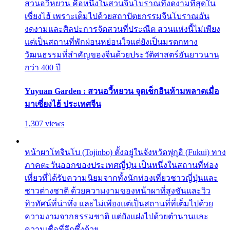
สวนอวี้หยวน คือหนึ่งในสวนจีนโบราณที่งดงามที่สุดใน
เซี่ยงไฮ้ เพราะเต็มไปด้วยสถาปัตยกรรมจีนโบราณอัน
งดงามและศิลปะการจัดสวนที่ประณีต สวนแห่งนี้ไม่เพียง
แต่เป็นสถานที่พักผ่อนหย่อนใจแต่ยังเป็นมรดกทาง
วัฒนธรรมที่สำคัญของจีนด้วยประวัติศาสตร์อันยาวนาน
กว่า 400 ปี
Yuyuan Garden : สวนอวี้หยวน จุดเช็กอินห้ามพลาดเมื่อ
มาเซี่ยงไฮ้ ประเทศจีน
1,307 views
หน้าผาโทจินโบ (Tojinbo) ตั้งอยู่ในจังหวัดฟุกุอิ (Fukui) ทาง
ภาคตะวันออกของประเทศญี่ปุ่น เป็นหนึ่งในสถานที่ท่อง
เที่ยวที่ได้รับความนิยมจากทั้งนักท่องเที่ยวชาวญี่ปุ่นและ
ชาวต่างชาติ ด้วยความงามของหน้าผาที่สูงชันและวิว
ทิวทัศน์ที่น่าทึ่ง และไม่เพียงแต่เป็นสถานที่ที่เต็มไปด้วย
ความงามจากธรรมชาติ แต่ยังแฝงไปด้วยตำนานและ
ความเชื่อที่ลึกซึ้งด้วย