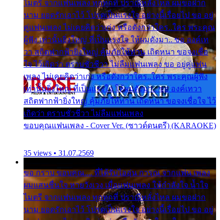
ไมตรี จากแฟนเพลง ทุกทุกที่ ปราณีหลั่งไหล ผมขอฝาก
นาม ยอดรักเอาไว้ โปรดเป็นแรงใจ อย่างนี้เรื่อยไป ขอ อยู่
คู่แฟนเพลง ไม่เคยคิดว่าเก่ง หรือดังกว่าใคร..ใคร พระคุณ
ผู้ฟัง เท่านั้นยิ่งใหญ่ ที่เป็นแรงใจ ให้ผมดังมา.. ขอ องค์เท
วา สถิตฟากฟ้ายิ่งใหญ่ คุ้มภัยให้ท่าน เถิดหนา ขอจงเชื่อ
ใจ ไว้เถิดว่า ตราบชั่วชีวา ไม่ลืมแฟนเพลง ขอ อยู่คู่แฟน
เพลง ไม่เคยคิดว่าเก่ง หรือดังกว่าใคร..ใคร พระคุณผู้ฟัง
เท่านั้นยิ่งใหญ่ ที่เป็นแรงใจ ให้ผมดังมา.. ขอ องค์เทวา
สถิตฟากฟ้ายิ่งใหญ่ คุ้มภัยให้ท่าน เถิดหนา ขอจงเชื่อใจ ไว้
เถิดว่า ตราบชั่วชีวา ไม่ลืมแฟนเพลง
ขอบคุณแฟนเพลง - Cover Ver. (ซาวด์ดนตรี) (KARAOKE)
35 views • 31.07.2569
ขอ กราบ ขอบคุณ.... ที่ได้รับไออุ่น การุณ จากแฟน เพลง
ผมแสนชื่นใจ หายวังเวง เมื่อแฟนเพลง ให้กำลังใจ น้ำใจ
ไมตรี จากแฟนเพลง ทุกทุกที่ ปราณีหลั่งไหล ผมขอฝาก
นาม ยอดรักเอาไว้ โปรดเป็นแรงใจ อย่างนี้เรื่อยไป ขอ อยู่