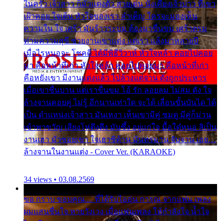
ในครัว เจ้าสาว ก็มัวแต่งตัว สวยเด่น นั่งเคียงเจ้าบ่าว ที่เขา
เฝ้าคอย ใจเต้น หัวใจของเรา ลำเค็ญ ใครจะมองเห็น
ความใน ใจ เศร้า มันร้าวระบม ต้องมาขื่นขม เศร้าตรม
ท่ามความสุขี ช่วยงานเขาแต่ง แต่เรา แล้งมาหลายปี
เมื่อไรหนอจะ โชคดี ได้มีพิธีวิวาห์ หัวใจหล้า คอยไปคอย
มา คือหน้าที่เก่า หัวใจหล้า คอยไปคอยมา คือหน้าที่เก่า
คือหยังเขา มีงานแต่งแล้ว ไปล้างแต่จาน ดั่งถูกประหาร
เมื่อเขาชื่นบาน แต่เราขื่นขม โอ้ รัก ลอยลม ไม่สม ดัง ใจ
ล้างจานคอยคู่ ไม่รู้ อีกนานเท่าใด จะได้ เลื่อนขั้นบันได ได้
เป็น ตำแหน่งเจ้าสาว มันเหงา เห็นเขามีคู่ ซมดู มีคู่ก็ม่วน
เข้าพาขวัญ เสียงโห่ตึงตึง มันซึ้ง อยู่แก่ใจ มื้อใด๋หนอ สิเป็น
งานเฮา มัวซอยเขา ใจเฮาซิด้าน มันทรมาน จับจาน เอย…
ล้างจานในงานแต่ง - Cover Ver. (KARAOKE)
34 views • 03.08.2569
ขอ กราบ ขอบคุณ.... ที่ได้รับไออุ่น การุณ จากแฟน เพลง
ผมแสนชื่นใจ หายวังเวง เมื่อแฟนเพลง ให้กำลังใจ น้ำใจ