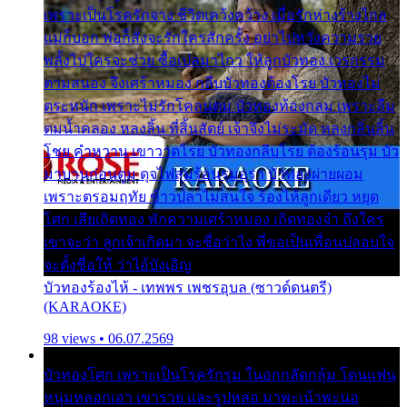
เพราะเป็นโรครักจาง ชีวิตเคว้งคว้าง เมื่อรักห่างร้างไกล
แม่ก็บอก พ่อก็สั่งจะรักใครสักครั้ง อย่าไปหวังความรวย
พลั้งไปใครจะช่วย ซื้อเปลมาไกว ให้ลูกบัวทอง เวรกรรม
ตามสนอง จึงเศร้าหมอง กลีบบัวทองต้องโรย บัวทองไม่
ตระหนัก เพราะไม่รักโคลนตม บัวทองท้องกลม เพราะลืม
ตมน้ำคลอง หลงลิ้น ที่สิ้นสัตย์ เจ้าจึงไม่ระมัด หลงกลิ่นลิ้น
โชย คำหวาน เขาวาดโรย บัวทองกลีบโรย ต้องร้อนรุม บัว
มาบานก่อนตูม ดุจไฟสุมร้อนรุมอุรา บัวทองผ่ายผอม
เพราะตรอมฤทัย ข้าวปลาไม่สนใจ ร้องไห้ลูกเดียว หยุด
โศก เสียเถิดทอง พักความเศร้าหมอง เถิดทองจ๋า ถึงใคร
เขาจะว่า ลูกเจ้าเกิดมา จะชื่อว่าไง พี่ขอเป็นเพื่อนปลอบใจ
จะตั้งชื่อให้ ว่าไอ้บังเอิญ
บัวทองร้องไห้ - เทพพร เพชรอุบล (ซาวด์ดนตรี)
(KARAOKE)
98 views • 06.07.2569
บัวทองโศก เพราะเป็นโรครักรุม ในอกกลัดกลุ้ม โดนแฟน
หนุ่มหลอกเอา เขารวย และรูปหล่อ มาพะเน้าพะนอ