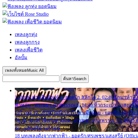
เพลงลูกทุ่ง
เพลงลูกกรุง
เพลงเพื่อชีวิต
อัลบั้ม
เพลงทั้งหมด
Music All
ค้นหา
Search
1. 00:00 สามสิบยังแจ๋ว - ยอดรัก สลักใจ 2. 02:49 รักมาห้าปี
ทำหล่น - ศรเพชร ศรสุพรรณ 6. 14:49 หิ้วกระเป๋า - แสงสุรีย์ 
รุ่งโรจน์ 10. 28:08 ไม่มีเวลาไปหาเมียน้อย - ยอดรัก สลักใ
ใจ 14. 42:49 ไอ้หวังตายแน่ - ศรเพชร ศรสุพรรณ 15. 46:35 ธา
จ๋า - แสงสุรีย์ รุ่งโรจน์
18 บทเพลงดังจากฟากฟ้า - ยอดรัก/ศรเพชร/แสงสุรีย์ (Officia