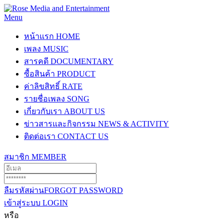
Menu
หน้าแรก
HOME
เพลง
MUSIC
สารคดี
DOCUMENTARY
ซื้อสินค้า
PRODUCT
ค่าลิขสิทธิ์
RATE
รายชื่อเพลง
SONG
เกี่ยวกับเรา
ABOUT US
ข่าวสารและกิจกรรม
NEWS & ACTIVITY
ติดต่อเรา
CONTACT US
สมาชิก
MEMBER
ลืมรหัสผ่าน
FORGOT PASSWORD
เข้าสู่ระบบ
LOGIN
หรือ