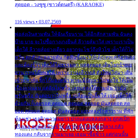
สุดยอด - วงซูซู (ซาวด์ดนตรี) (KARAOKE)
116 views • 03.07.2569
พ่อส่งเงินสามพัน ให้ฉันเรียนราม ได้อีกสักสามพัน ฉันคง
บ๊าย บาย จะไปซื้อกางเกงยีนส์ ลีวายส์มาใส่ เพราะเราเป็น
เด็กใต้ ลีวายส์อย่างเดียว อยากจะโชว์ถึงหิวโซ เด็กใต้ก็ไม่
หวั่น ตกตัวละหลายพัน กัดฟันซื้อมา ให้เด็กเทพเหลียวมอง
และต้องรู้ว่า เด็กใต้ไม่ธรรมดา แต่สุดยอด เดินโยกย้ายเย
ยวน กวนโอ๊ยพอได้ เพราะว่านุ่งลีวายส์ ตัวใหม่ใส่มา เดิน
เข้ามหาลัย จิ๊กโก๊มองหน้า ท่าจะมีปัญหา ไม่พอใจ ได้เป็น
เรื่องแน่นอน แต่ฉันไม่หวั่น เลยแหลงใต้ถามมัน ว่ามัน
พรั่นพรือ มันตอบว่าไม่พรื่อ เปลี่ยนเป็นยิ้มให้ เจอะเด็กใต้
ด้วยกัน ก็เลยรอด สุดยอด สุดยอด สุดยอด มันสุดยอด สุด
ยอด สุดยอด สุดยอด มันสุดยอด แอบหลงรักสาวราม ที่พัก
ห้องเช่า เธอผิวขาวผมยาว ปากแดงแหลงกลาง ถูกสเป็ก
จริงเธอ อยู่ห้องข้างข้าง อยากเข้าไปแหลงกลาง กลัว
ทองแดง กลับจากรามมาเจอ เธอมาซื้อข้าว แต่ก่อนนั้น