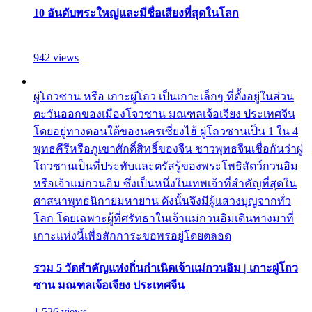
10 อันดับพระใหญ่และมีชื่อเสียงที่สุดในโลก
942 views
ผู่โถวซาน หรือ เกาะผู่โถว เป็นเกาะเล็กๆ ที่ตั้งอยู่ในส่วน
ตะวันออกของเมืองโจวซาน มณฑลเจ้อเจียง ประเทศจีน
โดยอยู่ทางตอนใต้ของนครเซี่ยงไฮ้ ผู่โถวซานเป็น 1 ใน 4
พุทธคีรีหรือภูเขาศักดิ์สิทธิ์ของจีน ชาวพุทธจีนเชื่อกันว่าผู่
โถวซานเป็นที่ประทับและตรัสรู้ของพระโพธิสัตว์กวนอิม
หรือเจ้าแม่กวนอิม ซึ่งเป็นหนึ่งในเทพเจ้าที่สำคัญที่สุดใน
ศาสนาพุทธนิกายมหายาน ดังนั้นจึงมีผู้แสวงบุญจากทั่ว
โลก โดยเฉพาะผู้ที่ศรัทธาในเจ้าแม่กวนอิมเดินทางมาที่
เกาะแห่งนี้เพื่อสักการะขอพรอยู่โดยตลอด
รวม 5 วัดสำคัญแห่งถิ่นกำเนิดเจ้าแม่กวนอิม | เกาะผู่โถว
ซาน มณฑลเจ้อเจียง ประเทศจีน
1,526 views