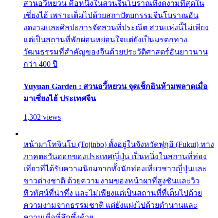
สวนอวี้หยวน คือหนึ่งในสวนจีนโบราณที่งดงามที่สุดใน
เซี่ยงไฮ้ เพราะเต็มไปด้วยสถาปัตยกรรมจีนโบราณอัน
งดงามและศิลปะการจัดสวนที่ประณีต สวนแห่งนี้ไม่เพียง
แต่เป็นสถานที่พักผ่อนหย่อนใจแต่ยังเป็นมรดกทาง
วัฒนธรรมที่สำคัญของจีนด้วยประวัติศาสตร์อันยาวนาน
กว่า 400 ปี
Yuyuan Garden : สวนอวี้หยวน จุดเช็กอินห้ามพลาดเมื่อ
มาเซี่ยงไฮ้ ประเทศจีน
1,302 views
หน้าผาโทจินโบ (Tojinbo) ตั้งอยู่ในจังหวัดฟุกุอิ (Fukui) ทาง
ภาคตะวันออกของประเทศญี่ปุ่น เป็นหนึ่งในสถานที่ท่อง
เที่ยวที่ได้รับความนิยมจากทั้งนักท่องเที่ยวชาวญี่ปุ่นและ
ชาวต่างชาติ ด้วยความงามของหน้าผาที่สูงชันและวิว
ทิวทัศน์ที่น่าทึ่ง และไม่เพียงแต่เป็นสถานที่ที่เต็มไปด้วย
ความงามจากธรรมชาติ แต่ยังแฝงไปด้วยตำนานและ
ความเชื่อที่ลึกซึ้งด้วย