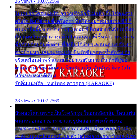
26 views • 10.07.2569
ไม่เคยรักใครแน่หรือ อยากเชื่อถือก็ไม่กล้า ติ๋มใช่คนสวย
ตรึงใจ ติ๋มใช่งามซึ้งตรึงตรา พี่หรือจะมาหมายร่วมชีวี ก็
คนเขาลืออื้อฉาว ว่าสาวๆรุมตอมพี่ ติ๋มอยากรับรักเหมือน
กัน แต่หวั่นจะช้ำดวงฤดี กลัวแฟนของพี่ชี้หน้าด่าทอ ก็คน
ชื่อต๋อยต้อยตุ้มตุ๋ยต่าย พี่ยังลืมได้ง่ายๆเลยหนอ แค่ตัวเรา
สาวบ้านนา แสนจะซอมซ่อ ขืนรักขืนรอคงช้ำสักวัน ถ้า
จริงเหมือนคำพร่ำเฉลย พี่อย่าเฉยรีบมาหมั้น ถ้าพี่สู่ขอ
ตามธรรมเนียม ติ๋มจะเตรียมรับเกลียวสัมพันธ์ ผิดหวังไม่
หวั่นขอยอมได้เคียง
รักติ๋มแน่หรือ - หงษ์ทอง ดาวอุดร (KARAOKE)
28 views • 10.07.2569
บัวทองโศก เพราะเป็นโรครักรุม ในอกกลัดกลุ้ม โดนแฟน
หนุ่มหลอกเอา เขารวย และรูปหล่อ มาพะเน้าพะนอ
ออเซาะจนใจเบา สงสาร บัวทองเศร้า น้ำตาคลอเบ้า เฝ้า
อาลัย หนุ่มรูปหล่อหนีไกล หัวใจบัวทองระรวย บัวทองโศก