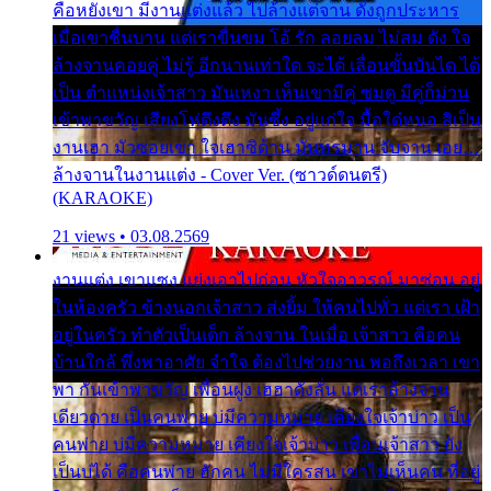
คือหยังเขา มีงานแต่งแล้ว ไปล้างแต่จาน ดั่งถูกประหาร
เมื่อเขาชื่นบาน แต่เราขื่นขม โอ้ รัก ลอยลม ไม่สม ดัง ใจ
ล้างจานคอยคู่ ไม่รู้ อีกนานเท่าใด จะได้ เลื่อนขั้นบันได ได้
เป็น ตำแหน่งเจ้าสาว มันเหงา เห็นเขามีคู่ ซมดู มีคู่ก็ม่วน
เข้าพาขวัญ เสียงโห่ตึงตึง มันซึ้ง อยู่แก่ใจ มื้อใด๋หนอ สิเป็น
งานเฮา มัวซอยเขา ใจเฮาซิด้าน มันทรมาน จับจาน เอย…
ล้างจานในงานแต่ง - Cover Ver. (ซาวด์ดนตรี)
(KARAOKE)
21 views • 03.08.2569
งานแต่ง เขาแซง แย่งเอาไปก่อน หัวใจอาวรณ์ มาซ่อน อยู่
ในห้องครัว ข้างนอกเจ้าสาว ส่งยิ้ม ให้คนไปทั่ว แต่เรา เฝ้า
อยู่ในครัว ทำตัวเป็นเด็ก ล้างจาน ในเมื่อ เจ้าสาว คือคน
บ้านใกล้ พึ่งพาอาศัย จำใจ ต้องไปช่วยงาน พอถึงเวลา เขา
พา กันเข้าพาขวัญ เพื่อนฝูง เฮฮาดังลั่น แต่เราล้างจาน
เดียวดาย เป็นคนพ่าย บ่มีความหมาย เคียงใจเจ้าบ่าว เป็น
คนพ่าย บ่มีความหมาย เคียงใจเจ้าบ่าว เพื่อนเจ้าสาว ยัง
เป็นบ่ได้ คือคนพ่าย ฮักคน ไม่มีใครสน เขาไม่เห็นคน ที่อยู่