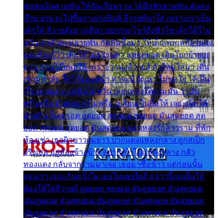
พ่อส่งเงินสามพัน ให้ฉันเรียนราม ได้อีกสักสามพัน ฉันคง
บ๊าย บาย จะไปซื้อกางเกงยีนส์ ลีวายส์มาใส่ เพราะเราเป็น
เด็กใต้ ลีวายส์อย่างเดียว อยากจะโชว์ถึงหิวโซ เด็กใต้ก็ไม่
หวั่น ตกตัวละหลายพัน กัดฟันซื้อมา ให้เด็กเทพเหลียวมอง
และต้องรู้ว่า เด็กใต้ไม่ธรรมดา แต่สุดยอด เดินโยกย้ายเย
ยวน กวนโอ๊ยพอได้ เพราะว่านุ่งลีวายส์ ตัวใหม่ใส่มา เดิน
เข้ามหาลัย จิ๊กโก๊มองหน้า ท่าจะมีปัญหา ไม่พอใจ ได้เป็น
เรื่องแน่นอน แต่ฉันไม่หวั่น เลยแหลงใต้ถามมัน ว่ามัน
พรั่นพรือ มันตอบว่าไม่พรื่อ เปลี่ยนเป็นยิ้มให้ เจอะเด็กใต้
ด้วยกัน ก็เลยรอด สุดยอด สุดยอด สุดยอด มันสุดยอด สุด
ยอด สุดยอด สุดยอด มันสุดยอด แอบหลงรักสาวราม ที่พัก
ห้องเช่า เธอผิวขาวผมยาว ปากแดงแหลงกลาง ถูกสเป็ก
จริงเธอ อยู่ห้องข้างข้าง อยากเข้าไปแหลงกลาง กลัว
ทองแดง กลับจากรามมาเจอ เธอมาซื้อข้าว แต่ก่อนนั้น
สองเรา เจอะกันครั้งใด เธอไม่เคยไยดี คราวนี้เธอยิ้มให้
ต้องให้ใส่ลีวายส์ สุดยอด สุดยอด มันสุดยอด มันสุดยอด
มันสุดยอด มันสุดยอด มันสุดยอด มันสุดยอด มันสุดยอด
มันสุดยอด มันสุดยอด มันสุดยอด มันสุดยอด มันสุดยอด