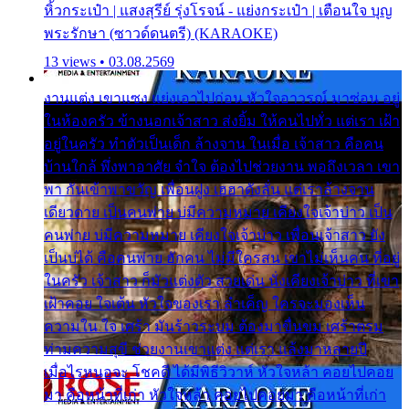
หิ้วกระเป๋า | แสงสุรีย์ รุ่งโรจน์ - แย่งกระเป๋า | เตือนใจ บุญ
พระรักษา (ซาวด์ดนตรี) (KARAOKE)
13 views • 03.08.2569
งานแต่ง เขาแซง แย่งเอาไปก่อน หัวใจอาวรณ์ มาซ่อน อยู่
ในห้องครัว ข้างนอกเจ้าสาว ส่งยิ้ม ให้คนไปทั่ว แต่เรา เฝ้า
อยู่ในครัว ทำตัวเป็นเด็ก ล้างจาน ในเมื่อ เจ้าสาว คือคน
บ้านใกล้ พึ่งพาอาศัย จำใจ ต้องไปช่วยงาน พอถึงเวลา เขา
พา กันเข้าพาขวัญ เพื่อนฝูง เฮฮาดังลั่น แต่เราล้างจาน
เดียวดาย เป็นคนพ่าย บ่มีความหมาย เคียงใจเจ้าบ่าว เป็น
คนพ่าย บ่มีความหมาย เคียงใจเจ้าบ่าว เพื่อนเจ้าสาว ยัง
เป็นบ่ได้ คือคนพ่าย ฮักคน ไม่มีใครสน เขาไม่เห็นคน ที่อยู่
ในครัว เจ้าสาว ก็มัวแต่งตัว สวยเด่น นั่งเคียงเจ้าบ่าว ที่เขา
เฝ้าคอย ใจเต้น หัวใจของเรา ลำเค็ญ ใครจะมองเห็น
ความใน ใจ เศร้า มันร้าวระบม ต้องมาขื่นขม เศร้าตรม
ท่ามความสุขี ช่วยงานเขาแต่ง แต่เรา แล้งมาหลายปี
เมื่อไรหนอจะ โชคดี ได้มีพิธีวิวาห์ หัวใจหล้า คอยไปคอย
มา คือหน้าที่เก่า หัวใจหล้า คอยไปคอยมา คือหน้าที่เก่า