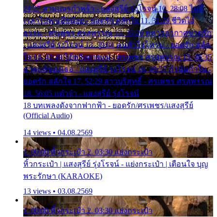
24:27 สามเณรกำพร้า - แสงสุรีย์ รุ่งโรจน์ 10. 28:08 ไม่มี
เวลาไปหาเมียน้อย - ยอดรัก สลักใจ 11. 31:29 ชีวิตไอ้
ธรรม - ศรเพชร ศรสุพรรณ 12. 35:26 ทหารอากาศขาดรัก
- แสงสุรีย์ รุ่งโรจน์ 13. 39:01 คนหัวใจโทรม - ยอดรัก สลัก
ใจ 14. 42:49 ไอ้หวังตายแน่ - ศรเพชร ศรสุพรรณ 15. 46:35
ธาตุแท้ของเธอ - แสงสุรีย์ รุ่งโรจน์ 16. 49:57 กำนันกำใน -
ยอดรัก สลักใจ 17. 52:29 สาวบริสุทธิ์ - ศรเพชร ศรสุพรรณ
18. 56:05 แต๋วจ๋า - แสงสุรีย์ รุ่งโรจน์
18 บทเพลงดังจากฟากฟ้า - ยอดรัก/ศรเพชร/แสงสุรีย์
(Official Audio)
14 views • 04.08.2569
1. 00:00 หิ้วกระเป๋า 2. 03:30 แย่งกระเป๋า
หิ้วกระเป๋า | แสงสุรีย์ รุ่งโรจน์ - แย่งกระเป๋า | เตือนใจ บุญ
พระรักษา (KARAOKE)
13 views • 03.08.2569
1. 00:00 หิ้วกระเป๋า 2. 03:30 แย่งกระเป๋า