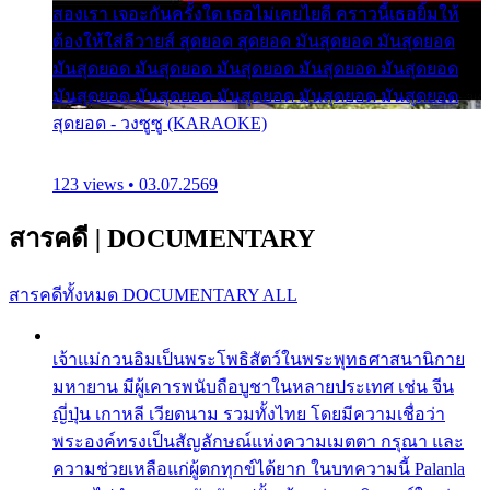
สองเรา เจอะกันครั้งใด เธอไม่เคยไยดี คราวนี้เธอยิ้มให้
ต้องให้ใส่ลีวายส์ สุดยอด สุดยอด มันสุดยอด มันสุดยอด
มันสุดยอด มันสุดยอด มันสุดยอด มันสุดยอด มันสุดยอด
มันสุดยอด มันสุดยอด มันสุดยอด มันสุดยอด มันสุดยอด
สุดยอด - วงซูซู (KARAOKE)
123 views • 03.07.2569
สารคดี
|
DOCUMENTARY
สารคดีทั้งหมด
DOCUMENTARY ALL
เจ้าแม่กวนอิมเป็นพระโพธิสัตว์ในพระพุทธศาสนานิกาย
มหายาน มีผู้เคารพนับถือบูชาในหลายประเทศ เช่น จีน
ญี่ปุ่น เกาหลี เวียดนาม รวมทั้งไทย โดยมีความเชื่อว่า
พระองค์ทรงเป็นสัญลักษณ์แห่งความเมตตา กรุณา และ
ความช่วยเหลือแก่ผู้ตกทุกข์ได้ยาก ในบทความนี้ Palanla