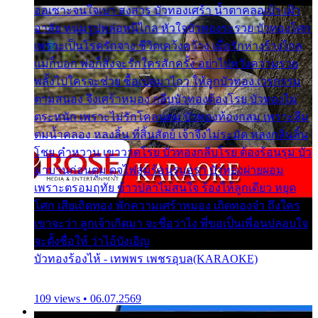
ออเซาะจนใจเบา สงสาร บัวทองเศร้า น้ำตาคลอเบ้า เฝ้า
อาลัย หนุ่มรูปหล่อหนีไกล หัวใจบัวทองระรวย บัวทองโศก
เพราะเป็นโรครักจาง ชีวิตเคว้งคว้าง เมื่อรักห่างร้างไกล
แม่ก็บอก พ่อก็สั่งจะรักใครสักครั้ง อย่าไปหวังความรวย
พลั้งไปใครจะช่วย ซื้อเปลมาไกว ให้ลูกบัวทอง เวรกรรม
ตามสนอง จึงเศร้าหมอง กลีบบัวทองต้องโรย บัวทองไม่
ตระหนัก เพราะไม่รักโคลนตม บัวทองท้องกลม เพราะลืม
ตมน้ำคลอง หลงลิ้น ที่สิ้นสัตย์ เจ้าจึงไม่ระมัด หลงกลิ่นลิ้น
โชย คำหวาน เขาวาดโรย บัวทองกลีบโรย ต้องร้อนรุม บัว
มาบานก่อนตูม ดุจไฟสุมร้อนรุมอุรา บัวทองผ่ายผอม
เพราะตรอมฤทัย ข้าวปลาไม่สนใจ ร้องไห้ลูกเดียว หยุด
โศก เสียเถิดทอง พักความเศร้าหมอง เถิดทองจ๋า ถึงใคร
เขาจะว่า ลูกเจ้าเกิดมา จะชื่อว่าไง พี่ขอเป็นเพื่อนปลอบใจ
จะตั้งชื่อให้ ว่าไอ้บังเอิญ
บัวทองร้องไห้ - เทพพร เพชรอุบล(KARAOKE)
109 views • 06.07.2569