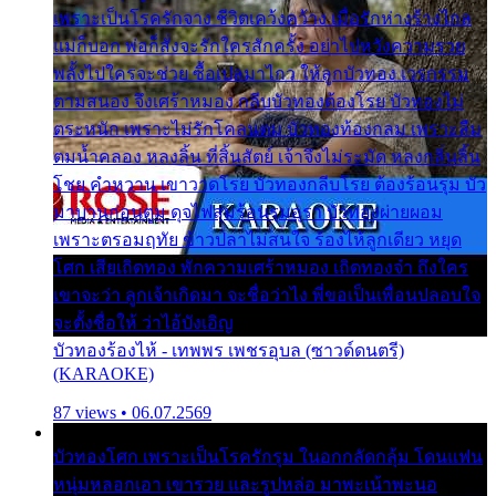
เพราะเป็นโรครักจาง ชีวิตเคว้งคว้าง เมื่อรักห่างร้างไกล
แม่ก็บอก พ่อก็สั่งจะรักใครสักครั้ง อย่าไปหวังความรวย
พลั้งไปใครจะช่วย ซื้อเปลมาไกว ให้ลูกบัวทอง เวรกรรม
ตามสนอง จึงเศร้าหมอง กลีบบัวทองต้องโรย บัวทองไม่
ตระหนัก เพราะไม่รักโคลนตม บัวทองท้องกลม เพราะลืม
ตมน้ำคลอง หลงลิ้น ที่สิ้นสัตย์ เจ้าจึงไม่ระมัด หลงกลิ่นลิ้น
โชย คำหวาน เขาวาดโรย บัวทองกลีบโรย ต้องร้อนรุม บัว
มาบานก่อนตูม ดุจไฟสุมร้อนรุมอุรา บัวทองผ่ายผอม
เพราะตรอมฤทัย ข้าวปลาไม่สนใจ ร้องไห้ลูกเดียว หยุด
โศก เสียเถิดทอง พักความเศร้าหมอง เถิดทองจ๋า ถึงใคร
เขาจะว่า ลูกเจ้าเกิดมา จะชื่อว่าไง พี่ขอเป็นเพื่อนปลอบใจ
จะตั้งชื่อให้ ว่าไอ้บังเอิญ
บัวทองร้องไห้ - เทพพร เพชรอุบล (ซาวด์ดนตรี)
(KARAOKE)
87 views • 06.07.2569
บัวทองโศก เพราะเป็นโรครักรุม ในอกกลัดกลุ้ม โดนแฟน
หนุ่มหลอกเอา เขารวย และรูปหล่อ มาพะเน้าพะนอ