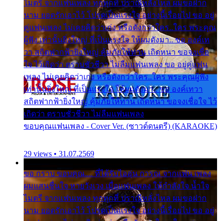
ไมตรี จากแฟนเพลง ทุกทุกที่ ปราณีหลั่งไหล ผมขอฝาก
นาม ยอดรักเอาไว้ โปรดเป็นแรงใจ อย่างนี้เรื่อยไป ขอ อยู่
คู่แฟนเพลง ไม่เคยคิดว่าเก่ง หรือดังกว่าใคร..ใคร พระคุณ
ผู้ฟัง เท่านั้นยิ่งใหญ่ ที่เป็นแรงใจ ให้ผมดังมา.. ขอ องค์เท
วา สถิตฟากฟ้ายิ่งใหญ่ คุ้มภัยให้ท่าน เถิดหนา ขอจงเชื่อ
ใจ ไว้เถิดว่า ตราบชั่วชีวา ไม่ลืมแฟนเพลง ขอ อยู่คู่แฟน
เพลง ไม่เคยคิดว่าเก่ง หรือดังกว่าใคร..ใคร พระคุณผู้ฟัง
เท่านั้นยิ่งใหญ่ ที่เป็นแรงใจ ให้ผมดังมา.. ขอ องค์เทวา
สถิตฟากฟ้ายิ่งใหญ่ คุ้มภัยให้ท่าน เถิดหนา ขอจงเชื่อใจ ไว้
เถิดว่า ตราบชั่วชีวา ไม่ลืมแฟนเพลง
ขอบคุณแฟนเพลง - Cover Ver. (ซาวด์ดนตรี) (KARAOKE)
29 views • 31.07.2569
ขอ กราบ ขอบคุณ.... ที่ได้รับไออุ่น การุณ จากแฟน เพลง
ผมแสนชื่นใจ หายวังเวง เมื่อแฟนเพลง ให้กำลังใจ น้ำใจ
ไมตรี จากแฟนเพลง ทุกทุกที่ ปราณีหลั่งไหล ผมขอฝาก
นาม ยอดรักเอาไว้ โปรดเป็นแรงใจ อย่างนี้เรื่อยไป ขอ อยู่