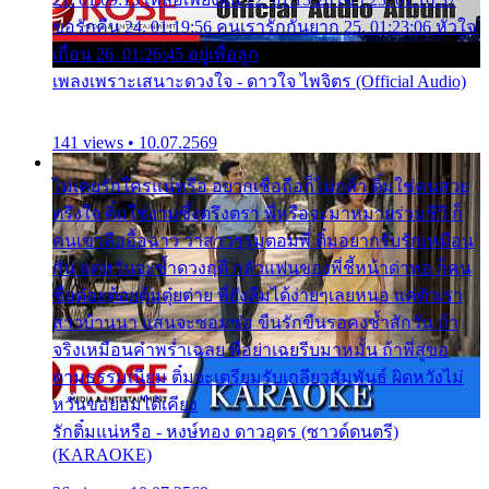
ขอรักคืน 24. 01:19:56 คนเรารักกันยาก 25. 01:23:06 หัวใจ
เถื่อน 26. 01:26:45 อยู่เพื่อลูก
เพลงเพราะเสนาะดวงใจ - ดาวใจ ไพจิตร (Official Audio)
141 views • 10.07.2569
ไม่เคยรักใครแน่หรือ อยากเชื่อถือก็ไม่กล้า ติ๋มใช่คนสวย
ตรึงใจ ติ๋มใช่งามซึ้งตรึงตรา พี่หรือจะมาหมายร่วมชีวี ก็
คนเขาลืออื้อฉาว ว่าสาวๆรุมตอมพี่ ติ๋มอยากรับรักเหมือน
กัน แต่หวั่นจะช้ำดวงฤดี กลัวแฟนของพี่ชี้หน้าด่าทอ ก็คน
ชื่อต๋อยต้อยตุ้มตุ๋ยต่าย พี่ยังลืมได้ง่ายๆเลยหนอ แค่ตัวเรา
สาวบ้านนา แสนจะซอมซ่อ ขืนรักขืนรอคงช้ำสักวัน ถ้า
จริงเหมือนคำพร่ำเฉลย พี่อย่าเฉยรีบมาหมั้น ถ้าพี่สู่ขอ
ตามธรรมเนียม ติ๋มจะเตรียมรับเกลียวสัมพันธ์ ผิดหวังไม่
หวั่นขอยอมได้เคียง
รักติ๋มแน่หรือ - หงษ์ทอง ดาวอุดร (ซาวด์ดนตรี)
(KARAOKE)