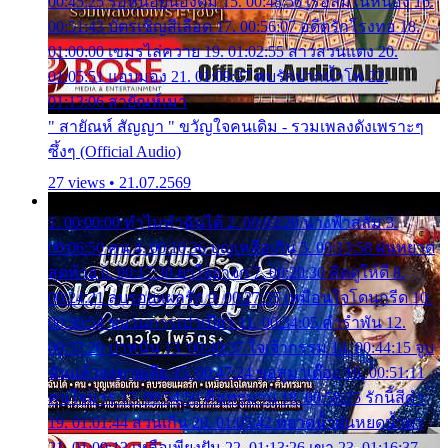
00:45:25 รอหน่อยน้องติ๋ม 15. 00:48:56 เรือล่มในหนอง 16.
00:51:43 บัตรเชิญสีเลือด 17. 00:56:07 อดีตรักโรงทอ 18.
01:00:00 เขมรไล่ควาย 19. 01:02:55 สาวสวนแตง 20.
01:05:51 แอบมอง 21. 01:09:27 พบรักปากน้ำโพ 22.
01:13:06 สายัณห์เมา
" สายัณห์ สัญญา " ขวัญใจคนเดิม - รวมเพลงดังเพราะๆ
ซึ้งๆ (Official Audio)
27 views • 21.07.2569
1. 00:00:00 ทำไมทำฉันได้ 2. 00:03:20 นางฟ้าสลัม 3.
00:06:50 คน 4. 00:10:36 บุญเหลือเกิน 5. 00:13:58 ฝนหยาด
สุดท้าย 6. 00:17:30 ยาใจยาจก 7. 00:20:30 คิดดูให้ดี 8.
00:24:21 ลบรอยแผลรัก 9. 00:27:35 เหมือนใจโดนกรีด 10.
00:30:54 ขบวนการเปาเปียว 11. 00:34:05 คำรำพัน 12.
00:37:20 ปาหนัน 13. 00:40:37 ใจเจ้ากรรม 14. 00:44:15 จูบ
ฉันแล้วจงตายเสีย 15. 00:47:24 ขอสูมาเต๊อะ 16. 00:51:11
คนใจมาร 17. 00:54:50 คืนทรมาน 18. 00:58:25 รักนี้สีดำ
19. 01:01:44 ส่วนเกิน 20. 01:05:42 หยาดน้ำฝนหยดน้ำตา
21. 01:09:13 เหลือเพียงฝัน 22. 01:13:26 เขา 23. 01:16:37