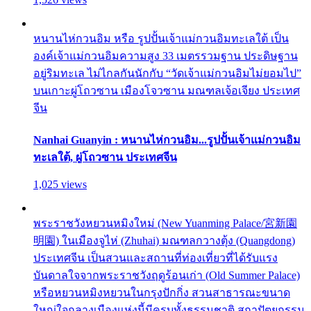
หนานไห่กวนอิม หรือ รูปปั้นเจ้าแม่กวนอิมทะเลใต้ เป็น
องค์เจ้าแม่กวนอิมความสูง 33 เมตรรวมฐาน ประดิษฐาน
อยู่ริมทะเล ไม่ไกลกันนักกับ “วัดเจ้าแม่กวนอิมไม่ยอมไป”
บนเกาะผู่โถวซาน เมืองโจวซาน มณฑลเจ้อเจียง ประเทศ
จีน
Nanhai Guanyin : หนานไห่กวนอิม...รูปปั้นเจ้าแม่กวนอิม
ทะเลใต้, ผู่โถวซาน ประเทศจีน
1,025 views
พระราชวังหยวนหมิงใหม่ (New Yuanming Palace/宮新園
明園) ในเมืองจูไห่ (Zhuhai) มณฑลกวางตุ้ง (Quangdong)
ประเทศจีน เป็นสวนและสถานที่ท่องเที่ยวที่ได้รับแรง
บันดาลใจจากพระราชวังฤดูร้อนเก่า (Old Summer Palace)
หรือหยวนหมิงหยวนในกรุงปักกิ่ง สวนสาธารณะขนาด
ใหญ่ใจกลางเมืองแห่งนี้มีครบทั้งธรรมชาติ สถาปัตยกรรม