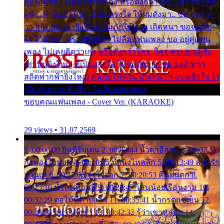
คู่แฟนเพลง ไม่เคยคิดว่าเก่ง หรือดังกว่าใคร..ใคร พระคุณ
ผู้ฟัง เท่านั้นยิ่งใหญ่ ที่เป็นแรงใจ ให้ผมดังมา.. ขอ องค์เท
วา สถิตฟากฟ้ายิ่งใหญ่ คุ้มภัยให้ท่าน เถิดหนา ขอจงเชื่อ
ใจ ไว้เถิดว่า ตราบชั่วชีวา ไม่ลืมแฟนเพลง ขอ อยู่คู่แฟน
เพลง ไม่เคยคิดว่าเก่ง หรือดังกว่าใคร..ใคร พระคุณผู้ฟัง
เท่านั้นยิ่งใหญ่ ที่เป็นแรงใจ ให้ผมดังมา.. ขอ องค์เทวา
สถิตฟากฟ้ายิ่งใหญ่ คุ้มภัยให้ท่าน เถิดหนา ขอจงเชื่อใจ ไว้
เถิดว่า ตราบชั่วชีวา ไม่ลืมแฟนเพลง
ขอบคุณแฟนเพลง - Cover Ver. (KARAOKE)
29 views • 31.07.2569
1. 00:00:00 ยินดีรับเดน 2. 00:03:44 น้ำตาอีสาน 3. 00:07:51
กิ่งทองใบหยก 4. 00:10:35 น้ำนิ่งไหลลึก 5. 00:13:49 ลานรัก
ลานเท 6. 00:17:06 จำใจจาก 7. 00:20:53 คืนฝนตก 8.
00:25:16 น้ำลงเดือนยี่ 9. 00:28:47 โสนน้อยเรือนงาม 10.
00:32:29 ตอไม้ที่ตายแล้ว 11. 00:35:41 น้ำกรดแช่เย็น 12.
00:39:08 อยากฟังซ้ำ 13. 00:42:32 รู้ว่าเขาหลอก 14.