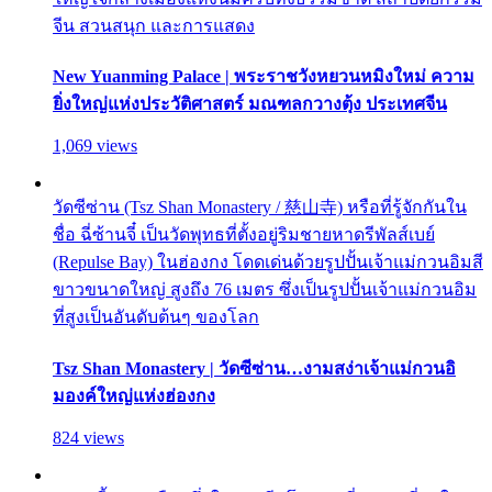
จีน สวนสนุก และการแสดง
New Yuanming Palace | พระราชวังหยวนหมิงใหม่ ความ
ยิ่งใหญ่แห่งประวัติศาสตร์ มณฑลกวางตุ้ง ประเทศจีน
1,069 views
วัดซีซ่าน (Tsz Shan Monastery / 慈山寺) หรือที่รู้จักกันใน
ชื่อ ฉี่ซ้านจี๋ เป็นวัดพุทธที่ตั้งอยู่ริมชายหาดรีพัลส์เบย์
(Repulse Bay) ในฮ่องกง โดดเด่นด้วยรูปปั้นเจ้าแม่กวนอิมสี
ขาวขนาดใหญ่ สูงถึง 76 เมตร ซึ่งเป็นรูปปั้นเจ้าแม่กวนอิม
ที่สูงเป็นอันดับต้นๆ ของโลก
Tsz Shan Monastery | วัดซีซ่าน…งามสง่าเจ้าแม่กวนอิ
มองค์ใหญ่แห่งฮ่องกง
824 views