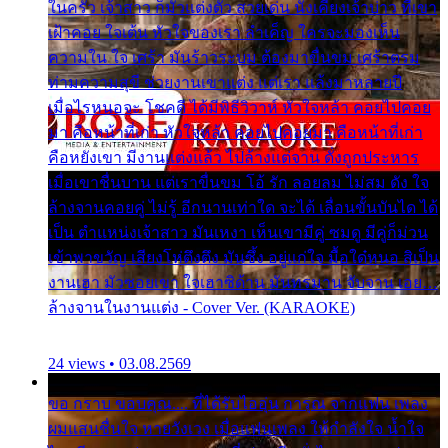
ในครัว เจ้าสาว ก็มัวแต่งตัว สวยเด่น นั่งเคียงเจ้าบ่าว ที่เขา
เฝ้าคอย ใจเต้น หัวใจของเรา ลำเค็ญ ใครจะมองเห็น
ความใน ใจ เศร้า มันร้าวระบม ต้องมาขื่นขม เศร้าตรม
ท่ามความสุขี ช่วยงานเขาแต่ง แต่เรา แล้งมาหลายปี
เมื่อไรหนอจะ โชคดี ได้มีพิธีวิวาห์ หัวใจหล้า คอยไปคอย
มา คือหน้าที่เก่า หัวใจหล้า คอยไปคอยมา คือหน้าที่เก่า
คือหยังเขา มีงานแต่งแล้ว ไปล้างแต่จาน ดั่งถูกประหาร
เมื่อเขาชื่นบาน แต่เราขื่นขม โอ้ รัก ลอยลม ไม่สม ดัง ใจ
ล้างจานคอยคู่ ไม่รู้ อีกนานเท่าใด จะได้ เลื่อนขั้นบันได ได้
เป็น ตำแหน่งเจ้าสาว มันเหงา เห็นเขามีคู่ ซมดู มีคู่ก็ม่วน
เข้าพาขวัญ เสียงโห่ตึงตึง มันซึ้ง อยู่แก่ใจ มื้อใด๋หนอ สิเป็น
งานเฮา มัวซอยเขา ใจเฮาซิด้าน มันทรมาน จับจาน เอย…
ล้างจานในงานแต่ง - Cover Ver. (KARAOKE)
24 views • 03.08.2569
ขอ กราบ ขอบคุณ.... ที่ได้รับไออุ่น การุณ จากแฟน เพลง
ผมแสนชื่นใจ หายวังเวง เมื่อแฟนเพลง ให้กำลังใจ น้ำใจ