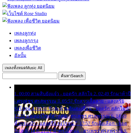
เพลงลูกทุ่ง
เพลงลูกกรุง
เพลงเพื่อชีวิต
อัลบั้ม
เพลงทั้งหมด
Music All
ค้นหา
Search
1. 00:00 สามสิบยังแจ๋ว - ยอดรัก สลักใจ 2. 02:49 รักมาห้าปี
- ศรเพชร ศรสุพรรณ 3. 05:57 รักสาวเสื้อลาย - แสงสุรีย์
รุ่งโรจน์ 4. 09:51 รักสะท้านดินสะเทือน - ยอดรัก สลักใจ 5.
12:23 มอเตอร์ไซค์ทำหล่น - ศรเพชร ศรสุพรรณ 6. 14:49
หิ้วกระเป๋า - แสงสุรีย์ รุ่งโรจน์ 7. 17:57 รักเผื่อเลือก - ยอด
รัก สลักใจ 8. 21:21 น้ำตาไอ้หนุ่ม - ศรเพชร ศรสุพรรณ 9.