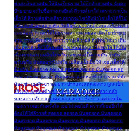
พ่อส่งเงินสามพัน ให้ฉันเรียนราม ได้อีกสักสามพัน ฉันคง
บ๊าย บาย จะไปซื้อกางเกงยีนส์ ลีวายส์มาใส่ เพราะเราเป็น
เด็กใต้ ลีวายส์อย่างเดียว อยากจะโชว์ถึงหิวโซ เด็กใต้ก็ไม่
หวั่น ตกตัวละหลายพัน กัดฟันซื้อมา ให้เด็กเทพเหลียวมอง
และต้องรู้ว่า เด็กใต้ไม่ธรรมดา แต่สุดยอด เดินโยกย้ายเย
ยวน กวนโอ๊ยพอได้ เพราะว่านุ่งลีวายส์ ตัวใหม่ใส่มา เดิน
เข้ามหาลัย จิ๊กโก๊มองหน้า ท่าจะมีปัญหา ไม่พอใจ ได้เป็น
เรื่องแน่นอน แต่ฉันไม่หวั่น เลยแหลงใต้ถามมัน ว่ามัน
พรั่นพรือ มันตอบว่าไม่พรื่อ เปลี่ยนเป็นยิ้มให้ เจอะเด็กใต้
ด้วยกัน ก็เลยรอด สุดยอด สุดยอด สุดยอด มันสุดยอด สุด
ยอด สุดยอด สุดยอด มันสุดยอด แอบหลงรักสาวราม ที่พัก
ห้องเช่า เธอผิวขาวผมยาว ปากแดงแหลงกลาง ถูกสเป็ก
จริงเธอ อยู่ห้องข้างข้าง อยากเข้าไปแหลงกลาง กลัว
ทองแดง กลับจากรามมาเจอ เธอมาซื้อข้าว แต่ก่อนนั้น
สองเรา เจอะกันครั้งใด เธอไม่เคยไยดี คราวนี้เธอยิ้มให้
ต้องให้ใส่ลีวายส์ สุดยอด สุดยอด มันสุดยอด มันสุดยอด
มันสุดยอด มันสุดยอด มันสุดยอด มันสุดยอด มันสุดยอด
มันสุดยอด มันสุดยอด มันสุดยอด มันสุดยอด มันสุดยอด