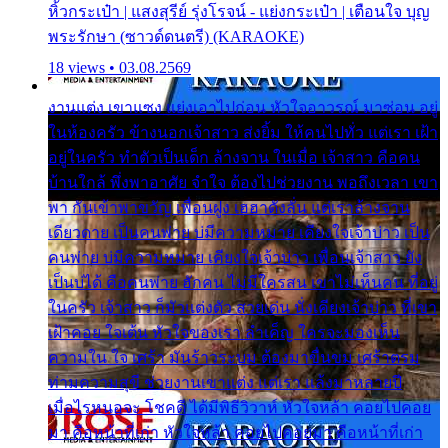
หิ้วกระเป๋า | แสงสุรีย์ รุ่งโรจน์ - แย่งกระเป๋า | เตือนใจ บุญ
พระรักษา (ซาวด์ดนตรี) (KARAOKE)
18 views • 03.08.2569
งานแต่ง เขาแซง แย่งเอาไปก่อน หัวใจอาวรณ์ มาซ่อน อยู่
ในห้องครัว ข้างนอกเจ้าสาว ส่งยิ้ม ให้คนไปทั่ว แต่เรา เฝ้า
อยู่ในครัว ทำตัวเป็นเด็ก ล้างจาน ในเมื่อ เจ้าสาว คือคน
บ้านใกล้ พึ่งพาอาศัย จำใจ ต้องไปช่วยงาน พอถึงเวลา เขา
พา กันเข้าพาขวัญ เพื่อนฝูง เฮฮาดังลั่น แต่เราล้างจาน
เดียวดาย เป็นคนพ่าย บ่มีความหมาย เคียงใจเจ้าบ่าว เป็น
คนพ่าย บ่มีความหมาย เคียงใจเจ้าบ่าว เพื่อนเจ้าสาว ยัง
เป็นบ่ได้ คือคนพ่าย ฮักคน ไม่มีใครสน เขาไม่เห็นคน ที่อยู่
ในครัว เจ้าสาว ก็มัวแต่งตัว สวยเด่น นั่งเคียงเจ้าบ่าว ที่เขา
เฝ้าคอย ใจเต้น หัวใจของเรา ลำเค็ญ ใครจะมองเห็น
ความใน ใจ เศร้า มันร้าวระบม ต้องมาขื่นขม เศร้าตรม
ท่ามความสุขี ช่วยงานเขาแต่ง แต่เรา แล้งมาหลายปี
เมื่อไรหนอจะ โชคดี ได้มีพิธีวิวาห์ หัวใจหล้า คอยไปคอย
มา คือหน้าที่เก่า หัวใจหล้า คอยไปคอยมา คือหน้าที่เก่า