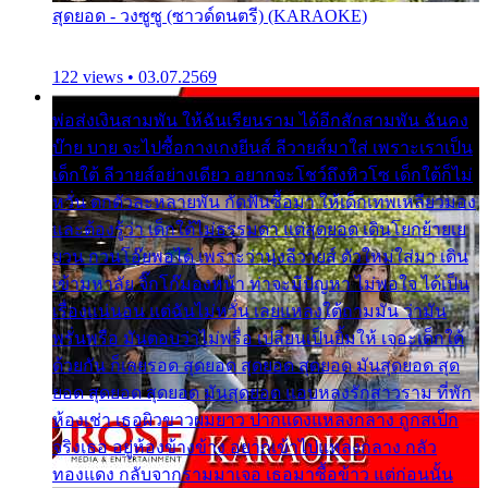
สุดยอด - วงซูซู (ซาวด์ดนตรี) (KARAOKE)
122 views • 03.07.2569
พ่อส่งเงินสามพัน ให้ฉันเรียนราม ได้อีกสักสามพัน ฉันคง
บ๊าย บาย จะไปซื้อกางเกงยีนส์ ลีวายส์มาใส่ เพราะเราเป็น
เด็กใต้ ลีวายส์อย่างเดียว อยากจะโชว์ถึงหิวโซ เด็กใต้ก็ไม่
หวั่น ตกตัวละหลายพัน กัดฟันซื้อมา ให้เด็กเทพเหลียวมอง
และต้องรู้ว่า เด็กใต้ไม่ธรรมดา แต่สุดยอด เดินโยกย้ายเย
ยวน กวนโอ๊ยพอได้ เพราะว่านุ่งลีวายส์ ตัวใหม่ใส่มา เดิน
เข้ามหาลัย จิ๊กโก๊มองหน้า ท่าจะมีปัญหา ไม่พอใจ ได้เป็น
เรื่องแน่นอน แต่ฉันไม่หวั่น เลยแหลงใต้ถามมัน ว่ามัน
พรั่นพรือ มันตอบว่าไม่พรื่อ เปลี่ยนเป็นยิ้มให้ เจอะเด็กใต้
ด้วยกัน ก็เลยรอด สุดยอด สุดยอด สุดยอด มันสุดยอด สุด
ยอด สุดยอด สุดยอด มันสุดยอด แอบหลงรักสาวราม ที่พัก
ห้องเช่า เธอผิวขาวผมยาว ปากแดงแหลงกลาง ถูกสเป็ก
จริงเธอ อยู่ห้องข้างข้าง อยากเข้าไปแหลงกลาง กลัว
ทองแดง กลับจากรามมาเจอ เธอมาซื้อข้าว แต่ก่อนนั้น