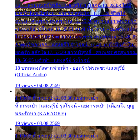
24:27 สามเณรกำพร้า - แสงสุรีย์ รุ่งโรจน์ 10. 28:08 ไม่มี
เวลาไปหาเมียน้อย - ยอดรัก สลักใจ 11. 31:29 ชีวิตไอ้
ธรรม - ศรเพชร ศรสุพรรณ 12. 35:26 ทหารอากาศขาดรัก
- แสงสุรีย์ รุ่งโรจน์ 13. 39:01 คนหัวใจโทรม - ยอดรัก สลัก
ใจ 14. 42:49 ไอ้หวังตายแน่ - ศรเพชร ศรสุพรรณ 15. 46:35
ธาตุแท้ของเธอ - แสงสุรีย์ รุ่งโรจน์ 16. 49:57 กำนันกำใน -
ยอดรัก สลักใจ 17. 52:29 สาวบริสุทธิ์ - ศรเพชร ศรสุพรรณ
18. 56:05 แต๋วจ๋า - แสงสุรีย์ รุ่งโรจน์
18 บทเพลงดังจากฟากฟ้า - ยอดรัก/ศรเพชร/แสงสุรีย์
(Official Audio)
19 views • 04.08.2569
1. 00:00 หิ้วกระเป๋า 2. 03:30 แย่งกระเป๋า
หิ้วกระเป๋า | แสงสุรีย์ รุ่งโรจน์ - แย่งกระเป๋า | เตือนใจ บุญ
พระรักษา (KARAOKE)
19 views • 03.08.2569
1. 00:00 หิ้วกระเป๋า 2. 03:30 แย่งกระเป๋า