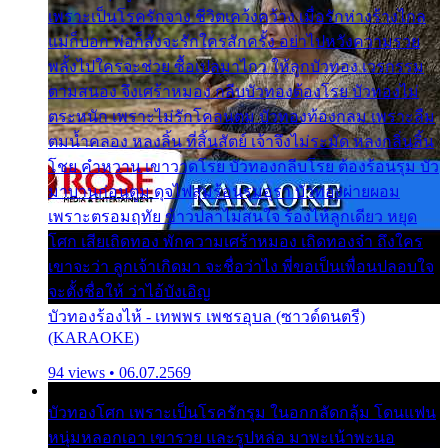
เพราะเป็นโรครักจาง ชีวิตเคว้งคว้าง เมื่อรักห่างร้างไกล
แม่ก็บอก พ่อก็สั่งจะรักใครสักครั้ง อย่าไปหวังความรวย
พลั้งไปใครจะช่วย ซื้อเปลมาไกว ให้ลูกบัวทอง เวรกรรม
ตามสนอง จึงเศร้าหมอง กลีบบัวทองต้องโรย บัวทองไม่
ตระหนัก เพราะไม่รักโคลนตม บัวทองท้องกลม เพราะลืม
ตมน้ำคลอง หลงลิ้น ที่สิ้นสัตย์ เจ้าจึงไม่ระมัด หลงกลิ่นลิ้น
โชย คำหวาน เขาวาดโรย บัวทองกลีบโรย ต้องร้อนรุม บัว
มาบานก่อนตูม ดุจไฟสุมร้อนรุมอุรา บัวทองผ่ายผอม
เพราะตรอมฤทัย ข้าวปลาไม่สนใจ ร้องไห้ลูกเดียว หยุด
โศก เสียเถิดทอง พักความเศร้าหมอง เถิดทองจ๋า ถึงใคร
เขาจะว่า ลูกเจ้าเกิดมา จะชื่อว่าไง พี่ขอเป็นเพื่อนปลอบใจ
จะตั้งชื่อให้ ว่าไอ้บังเอิญ
บัวทองร้องไห้ - เทพพร เพชรอุบล (ซาวด์ดนตรี)
(KARAOKE)
94 views • 06.07.2569
บัวทองโศก เพราะเป็นโรครักรุม ในอกกลัดกลุ้ม โดนแฟน
หนุ่มหลอกเอา เขารวย และรูปหล่อ มาพะเน้าพะนอ