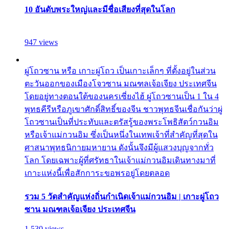
10 อันดับพระใหญ่และมีชื่อเสียงที่สุดในโลก
947 views
ผู่โถวซาน หรือ เกาะผู่โถว เป็นเกาะเล็กๆ ที่ตั้งอยู่ในส่วน
ตะวันออกของเมืองโจวซาน มณฑลเจ้อเจียง ประเทศจีน
โดยอยู่ทางตอนใต้ของนครเซี่ยงไฮ้ ผู่โถวซานเป็น 1 ใน 4
พุทธคีรีหรือภูเขาศักดิ์สิทธิ์ของจีน ชาวพุทธจีนเชื่อกันว่าผู่
โถวซานเป็นที่ประทับและตรัสรู้ของพระโพธิสัตว์กวนอิม
หรือเจ้าแม่กวนอิม ซึ่งเป็นหนึ่งในเทพเจ้าที่สำคัญที่สุดใน
ศาสนาพุทธนิกายมหายาน ดังนั้นจึงมีผู้แสวงบุญจากทั่ว
โลก โดยเฉพาะผู้ที่ศรัทธาในเจ้าแม่กวนอิมเดินทางมาที่
เกาะแห่งนี้เพื่อสักการะขอพรอยู่โดยตลอด
รวม 5 วัดสำคัญแห่งถิ่นกำเนิดเจ้าแม่กวนอิม | เกาะผู่โถว
ซาน มณฑลเจ้อเจียง ประเทศจีน
1,530 views