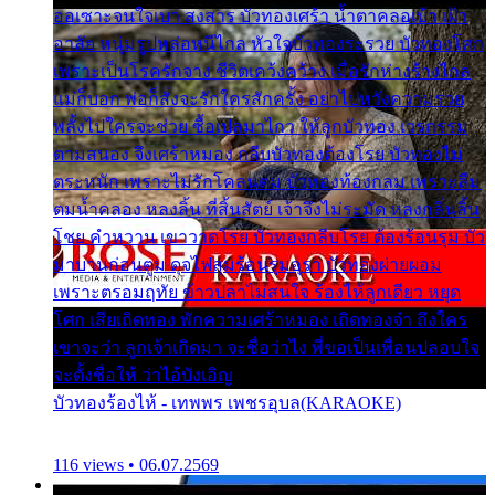
ออเซาะจนใจเบา สงสาร บัวทองเศร้า น้ำตาคลอเบ้า เฝ้า
อาลัย หนุ่มรูปหล่อหนีไกล หัวใจบัวทองระรวย บัวทองโศก
เพราะเป็นโรครักจาง ชีวิตเคว้งคว้าง เมื่อรักห่างร้างไกล
แม่ก็บอก พ่อก็สั่งจะรักใครสักครั้ง อย่าไปหวังความรวย
พลั้งไปใครจะช่วย ซื้อเปลมาไกว ให้ลูกบัวทอง เวรกรรม
ตามสนอง จึงเศร้าหมอง กลีบบัวทองต้องโรย บัวทองไม่
ตระหนัก เพราะไม่รักโคลนตม บัวทองท้องกลม เพราะลืม
ตมน้ำคลอง หลงลิ้น ที่สิ้นสัตย์ เจ้าจึงไม่ระมัด หลงกลิ่นลิ้น
โชย คำหวาน เขาวาดโรย บัวทองกลีบโรย ต้องร้อนรุม บัว
มาบานก่อนตูม ดุจไฟสุมร้อนรุมอุรา บัวทองผ่ายผอม
เพราะตรอมฤทัย ข้าวปลาไม่สนใจ ร้องไห้ลูกเดียว หยุด
โศก เสียเถิดทอง พักความเศร้าหมอง เถิดทองจ๋า ถึงใคร
เขาจะว่า ลูกเจ้าเกิดมา จะชื่อว่าไง พี่ขอเป็นเพื่อนปลอบใจ
จะตั้งชื่อให้ ว่าไอ้บังเอิญ
บัวทองร้องไห้ - เทพพร เพชรอุบล(KARAOKE)
116 views • 06.07.2569