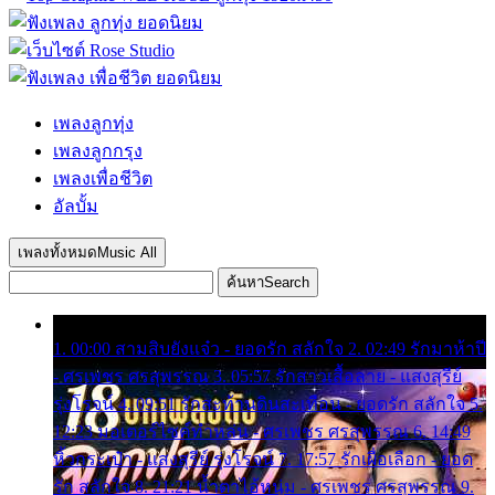
เพลงลูกทุ่ง
เพลงลูกกรุง
เพลงเพื่อชีวิต
อัลบั้ม
เพลงทั้งหมด
Music All
ค้นหา
Search
1. 00:00 สามสิบยังแจ๋ว - ยอดรัก สลักใจ 2. 02:49 รักมาห้าปี
- ศรเพชร ศรสุพรรณ 3. 05:57 รักสาวเสื้อลาย - แสงสุรีย์
รุ่งโรจน์ 4. 09:51 รักสะท้านดินสะเทือน - ยอดรัก สลักใจ 5.
12:23 มอเตอร์ไซค์ทำหล่น - ศรเพชร ศรสุพรรณ 6. 14:49
หิ้วกระเป๋า - แสงสุรีย์ รุ่งโรจน์ 7. 17:57 รักเผื่อเลือก - ยอด
รัก สลักใจ 8. 21:21 น้ำตาไอ้หนุ่ม - ศรเพชร ศรสุพรรณ 9.