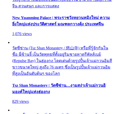
จีน สวนสนุก และการแสดง
New Yuanming Palace | พระราชวังหยวนหมิงใหม่ ความ
ยิ่งใหญ่แห่งประวัติศาสตร์ มณฑลกวางตุ้ง ประเทศจีน
1,076 views
วัดซีซ่าน (Tsz Shan Monastery / 慈山寺) หรือที่รู้จักกันใน
ชื่อ ฉี่ซ้านจี๋ เป็นวัดพุทธที่ตั้งอยู่ริมชายหาดรีพัลส์เบย์
(Repulse Bay) ในฮ่องกง โดดเด่นด้วยรูปปั้นเจ้าแม่กวนอิมสี
ขาวขนาดใหญ่ สูงถึง 76 เมตร ซึ่งเป็นรูปปั้นเจ้าแม่กวนอิม
ที่สูงเป็นอันดับต้นๆ ของโลก
Tsz Shan Monastery | วัดซีซ่าน…งามสง่าเจ้าแม่กวนอิ
มองค์ใหญ่แห่งฮ่องกง
829 views