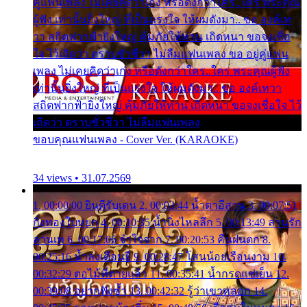
คู่แฟนเพลง ไม่เคยคิดว่าเก่ง หรือดังกว่าใคร..ใคร พระคุณ
ผู้ฟัง เท่านั้นยิ่งใหญ่ ที่เป็นแรงใจ ให้ผมดังมา.. ขอ องค์เท
วา สถิตฟากฟ้ายิ่งใหญ่ คุ้มภัยให้ท่าน เถิดหนา ขอจงเชื่อ
ใจ ไว้เถิดว่า ตราบชั่วชีวา ไม่ลืมแฟนเพลง ขอ อยู่คู่แฟน
เพลง ไม่เคยคิดว่าเก่ง หรือดังกว่าใคร..ใคร พระคุณผู้ฟัง
เท่านั้นยิ่งใหญ่ ที่เป็นแรงใจ ให้ผมดังมา.. ขอ องค์เทวา
สถิตฟากฟ้ายิ่งใหญ่ คุ้มภัยให้ท่าน เถิดหนา ขอจงเชื่อใจ ไว้
เถิดว่า ตราบชั่วชีวา ไม่ลืมแฟนเพลง
ขอบคุณแฟนเพลง - Cover Ver. (KARAOKE)
34 views • 31.07.2569
1. 00:00:00 ยินดีรับเดน 2. 00:03:44 น้ำตาอีสาน 3. 00:07:51
กิ่งทองใบหยก 4. 00:10:35 น้ำนิ่งไหลลึก 5. 00:13:49 ลานรัก
ลานเท 6. 00:17:06 จำใจจาก 7. 00:20:53 คืนฝนตก 8.
00:25:16 น้ำลงเดือนยี่ 9. 00:28:47 โสนน้อยเรือนงาม 10.
00:32:29 ตอไม้ที่ตายแล้ว 11. 00:35:41 น้ำกรดแช่เย็น 12.
00:39:08 อยากฟังซ้ำ 13. 00:42:32 รู้ว่าเขาหลอก 14.