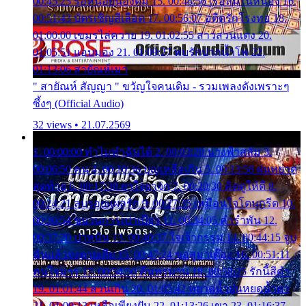
00:45:25 รอหน่อยน้องติ๋ม 15. 00:48:56 เรือล่มในหนอง 16.
00:51:43 บัตรเชิญสีเลือด 17. 00:56:07 อดีตรักโรงทอ 18.
01:00:00 เขมรไล่ควาย 19. 01:02:55 สาวสวนแตง 20.
01:05:51 แอบมอง 21. 01:09:27 พบรักปากน้ำโพ 22.
01:13:06 สายัณห์เมา
" สายัณห์ สัญญา " ขวัญใจคนเดิม - รวมเพลงดังเพราะๆ
ซึ้งๆ (Official Audio)
32 views • 21.07.2569
1. 00:00:00 ทำไมทำฉันได้ 2. 00:03:20 นางฟ้าสลัม 3.
00:06:50 คน 4. 00:10:36 บุญเหลือเกิน 5. 00:13:58 ฝนหยาด
สุดท้าย 6. 00:17:30 ยาใจยาจก 7. 00:20:30 คิดดูให้ดี 8.
00:24:21 ลบรอยแผลรัก 9. 00:27:35 เหมือนใจโดนกรีด 10.
00:30:54 ขบวนการเปาเปียว 11. 00:34:05 คำรำพัน 12.
00:37:20 ปาหนัน 13. 00:40:37 ใจเจ้ากรรม 14. 00:44:15 จูบ
ฉันแล้วจงตายเสีย 15. 00:47:24 ขอสูมาเต๊อะ 16. 00:51:11
คนใจมาร 17. 00:54:50 คืนทรมาน 18. 00:58:25 รักนี้สีดำ
19. 01:01:44 ส่วนเกิน 20. 01:05:42 หยาดน้ำฝนหยดน้ำตา
21. 01:09:13 เหลือเพียงฝัน 22. 01:13:26 เขา 23. 01:16:37