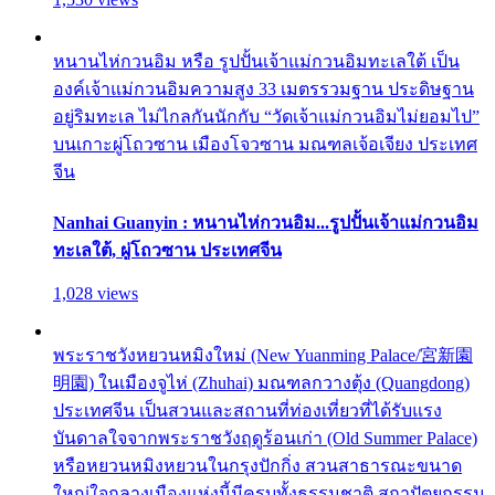
หนานไห่กวนอิม หรือ รูปปั้นเจ้าแม่กวนอิมทะเลใต้ เป็น
องค์เจ้าแม่กวนอิมความสูง 33 เมตรรวมฐาน ประดิษฐาน
อยู่ริมทะเล ไม่ไกลกันนักกับ “วัดเจ้าแม่กวนอิมไม่ยอมไป”
บนเกาะผู่โถวซาน เมืองโจวซาน มณฑลเจ้อเจียง ประเทศ
จีน
Nanhai Guanyin : หนานไห่กวนอิม...รูปปั้นเจ้าแม่กวนอิม
ทะเลใต้, ผู่โถวซาน ประเทศจีน
1,028 views
พระราชวังหยวนหมิงใหม่ (New Yuanming Palace/宮新園
明園) ในเมืองจูไห่ (Zhuhai) มณฑลกวางตุ้ง (Quangdong)
ประเทศจีน เป็นสวนและสถานที่ท่องเที่ยวที่ได้รับแรง
บันดาลใจจากพระราชวังฤดูร้อนเก่า (Old Summer Palace)
หรือหยวนหมิงหยวนในกรุงปักกิ่ง สวนสาธารณะขนาด
ใหญ่ใจกลางเมืองแห่งนี้มีครบทั้งธรรมชาติ สถาปัตยกรรม