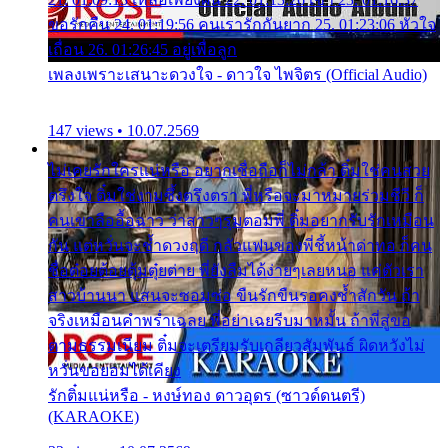
ขอรักคืน 24. 01:19:56 คนเรารักกันยาก 25. 01:23:06 หัวใจ
เถื่อน 26. 01:26:45 อยู่เพื่อลูก
เพลงเพราะเสนาะดวงใจ - ดาวใจ ไพจิตร (Official Audio)
147 views • 10.07.2569
ไม่เคยรักใครแน่หรือ อยากเชื่อถือก็ไม่กล้า ติ๋มใช่คนสวย
ตรึงใจ ติ๋มใช่งามซึ้งตรึงตรา พี่หรือจะมาหมายร่วมชีวี ก็
คนเขาลืออื้อฉาว ว่าสาวๆรุมตอมพี่ ติ๋มอยากรับรักเหมือน
กัน แต่หวั่นจะช้ำดวงฤดี กลัวแฟนของพี่ชี้หน้าด่าทอ ก็คน
ชื่อต๋อยต้อยตุ้มตุ๋ยต่าย พี่ยังลืมได้ง่ายๆเลยหนอ แค่ตัวเรา
สาวบ้านนา แสนจะซอมซ่อ ขืนรักขืนรอคงช้ำสักวัน ถ้า
จริงเหมือนคำพร่ำเฉลย พี่อย่าเฉยรีบมาหมั้น ถ้าพี่สู่ขอ
ตามธรรมเนียม ติ๋มจะเตรียมรับเกลียวสัมพันธ์ ผิดหวังไม่
หวั่นขอยอมได้เคียง
รักติ๋มแน่หรือ - หงษ์ทอง ดาวอุดร (ซาวด์ดนตรี)
(KARAOKE)