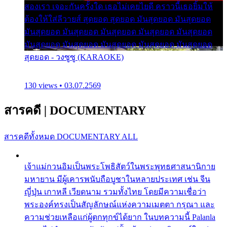
สองเรา เจอะกันครั้งใด เธอไม่เคยไยดี คราวนี้เธอยิ้มให้
ต้องให้ใส่ลีวายส์ สุดยอด สุดยอด มันสุดยอด มันสุดยอด
มันสุดยอด มันสุดยอด มันสุดยอด มันสุดยอด มันสุดยอด
มันสุดยอด มันสุดยอด มันสุดยอด มันสุดยอด มันสุดยอด
สุดยอด - วงซูซู (KARAOKE)
130 views • 03.07.2569
สารคดี
|
DOCUMENTARY
สารคดีทั้งหมด
DOCUMENTARY ALL
เจ้าแม่กวนอิมเป็นพระโพธิสัตว์ในพระพุทธศาสนานิกาย
มหายาน มีผู้เคารพนับถือบูชาในหลายประเทศ เช่น จีน
ญี่ปุ่น เกาหลี เวียดนาม รวมทั้งไทย โดยมีความเชื่อว่า
พระองค์ทรงเป็นสัญลักษณ์แห่งความเมตตา กรุณา และ
ความช่วยเหลือแก่ผู้ตกทุกข์ได้ยาก ในบทความนี้ Palanla