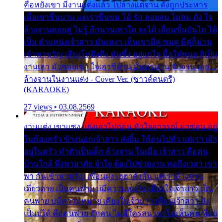
คือหยังเขา มีงานแต่งแล้ว ไปล้างแต่จาน ดั่งถูกประหาร
เมื่อเขาชื่นบาน แต่เราขื่นขม โอ้ รัก ลอยลม ไม่สม ดัง ใจ
ล้างจานคอยคู่ ไม่รู้ อีกนานเท่าใด จะได้ เลื่อนขั้นบันได ได้
เป็น ตำแหน่งเจ้าสาว มันเหงา เห็นเขามีคู่ ซมดู มีคู่ก็ม่วน
เข้าพาขวัญ เสียงโห่ตึงตึง มันซึ้ง อยู่แก่ใจ มื้อใด๋หนอ สิเป็น
งานเฮา มัวซอยเขา ใจเฮาซิด้าน มันทรมาน จับจาน เอย…
ล้างจานในงานแต่ง - Cover Ver. (ซาวด์ดนตรี)
(KARAOKE)
27 views • 03.08.2569
งานแต่ง เขาแซง แย่งเอาไปก่อน หัวใจอาวรณ์ มาซ่อน อยู่
ในห้องครัว ข้างนอกเจ้าสาว ส่งยิ้ม ให้คนไปทั่ว แต่เรา เฝ้า
อยู่ในครัว ทำตัวเป็นเด็ก ล้างจาน ในเมื่อ เจ้าสาว คือคน
บ้านใกล้ พึ่งพาอาศัย จำใจ ต้องไปช่วยงาน พอถึงเวลา เขา
พา กันเข้าพาขวัญ เพื่อนฝูง เฮฮาดังลั่น แต่เราล้างจาน
เดียวดาย เป็นคนพ่าย บ่มีความหมาย เคียงใจเจ้าบ่าว เป็น
คนพ่าย บ่มีความหมาย เคียงใจเจ้าบ่าว เพื่อนเจ้าสาว ยัง
เป็นบ่ได้ คือคนพ่าย ฮักคน ไม่มีใครสน เขาไม่เห็นคน ที่อยู่