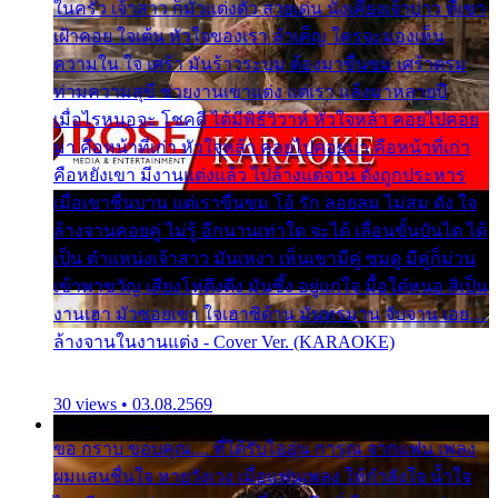
ในครัว เจ้าสาว ก็มัวแต่งตัว สวยเด่น นั่งเคียงเจ้าบ่าว ที่เขา
เฝ้าคอย ใจเต้น หัวใจของเรา ลำเค็ญ ใครจะมองเห็น
ความใน ใจ เศร้า มันร้าวระบม ต้องมาขื่นขม เศร้าตรม
ท่ามความสุขี ช่วยงานเขาแต่ง แต่เรา แล้งมาหลายปี
เมื่อไรหนอจะ โชคดี ได้มีพิธีวิวาห์ หัวใจหล้า คอยไปคอย
มา คือหน้าที่เก่า หัวใจหล้า คอยไปคอยมา คือหน้าที่เก่า
คือหยังเขา มีงานแต่งแล้ว ไปล้างแต่จาน ดั่งถูกประหาร
เมื่อเขาชื่นบาน แต่เราขื่นขม โอ้ รัก ลอยลม ไม่สม ดัง ใจ
ล้างจานคอยคู่ ไม่รู้ อีกนานเท่าใด จะได้ เลื่อนขั้นบันได ได้
เป็น ตำแหน่งเจ้าสาว มันเหงา เห็นเขามีคู่ ซมดู มีคู่ก็ม่วน
เข้าพาขวัญ เสียงโห่ตึงตึง มันซึ้ง อยู่แก่ใจ มื้อใด๋หนอ สิเป็น
งานเฮา มัวซอยเขา ใจเฮาซิด้าน มันทรมาน จับจาน เอย…
ล้างจานในงานแต่ง - Cover Ver. (KARAOKE)
30 views • 03.08.2569
ขอ กราบ ขอบคุณ.... ที่ได้รับไออุ่น การุณ จากแฟน เพลง
ผมแสนชื่นใจ หายวังเวง เมื่อแฟนเพลง ให้กำลังใจ น้ำใจ