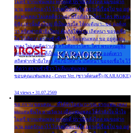
ไมตรี จากแฟนเพลง ทุกทุกที่ ปราณีหลั่งไหล ผมขอฝาก
นาม ยอดรักเอาไว้ โปรดเป็นแรงใจ อย่างนี้เรื่อยไป ขอ อยู่
คู่แฟนเพลง ไม่เคยคิดว่าเก่ง หรือดังกว่าใคร..ใคร พระคุณ
ผู้ฟัง เท่านั้นยิ่งใหญ่ ที่เป็นแรงใจ ให้ผมดังมา.. ขอ องค์เท
วา สถิตฟากฟ้ายิ่งใหญ่ คุ้มภัยให้ท่าน เถิดหนา ขอจงเชื่อ
ใจ ไว้เถิดว่า ตราบชั่วชีวา ไม่ลืมแฟนเพลง ขอ อยู่คู่แฟน
เพลง ไม่เคยคิดว่าเก่ง หรือดังกว่าใคร..ใคร พระคุณผู้ฟัง
เท่านั้นยิ่งใหญ่ ที่เป็นแรงใจ ให้ผมดังมา.. ขอ องค์เทวา
สถิตฟากฟ้ายิ่งใหญ่ คุ้มภัยให้ท่าน เถิดหนา ขอจงเชื่อใจ ไว้
เถิดว่า ตราบชั่วชีวา ไม่ลืมแฟนเพลง
ขอบคุณแฟนเพลง - Cover Ver. (ซาวด์ดนตรี) (KARAOKE)
34 views • 31.07.2569
ขอ กราบ ขอบคุณ.... ที่ได้รับไออุ่น การุณ จากแฟน เพลง
ผมแสนชื่นใจ หายวังเวง เมื่อแฟนเพลง ให้กำลังใจ น้ำใจ
ไมตรี จากแฟนเพลง ทุกทุกที่ ปราณีหลั่งไหล ผมขอฝาก
นาม ยอดรักเอาไว้ โปรดเป็นแรงใจ อย่างนี้เรื่อยไป ขอ อยู่