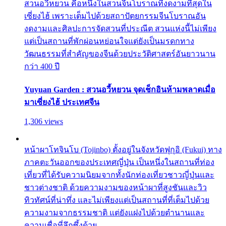
สวนอวี้หยวน คือหนึ่งในสวนจีนโบราณที่งดงามที่สุดใน
เซี่ยงไฮ้ เพราะเต็มไปด้วยสถาปัตยกรรมจีนโบราณอัน
งดงามและศิลปะการจัดสวนที่ประณีต สวนแห่งนี้ไม่เพียง
แต่เป็นสถานที่พักผ่อนหย่อนใจแต่ยังเป็นมรดกทาง
วัฒนธรรมที่สำคัญของจีนด้วยประวัติศาสตร์อันยาวนาน
กว่า 400 ปี
Yuyuan Garden : สวนอวี้หยวน จุดเช็กอินห้ามพลาดเมื่อ
มาเซี่ยงไฮ้ ประเทศจีน
1,306 views
หน้าผาโทจินโบ (Tojinbo) ตั้งอยู่ในจังหวัดฟุกุอิ (Fukui) ทาง
ภาคตะวันออกของประเทศญี่ปุ่น เป็นหนึ่งในสถานที่ท่อง
เที่ยวที่ได้รับความนิยมจากทั้งนักท่องเที่ยวชาวญี่ปุ่นและ
ชาวต่างชาติ ด้วยความงามของหน้าผาที่สูงชันและวิว
ทิวทัศน์ที่น่าทึ่ง และไม่เพียงแต่เป็นสถานที่ที่เต็มไปด้วย
ความงามจากธรรมชาติ แต่ยังแฝงไปด้วยตำนานและ
ความเชื่อที่ลึกซึ้งด้วย