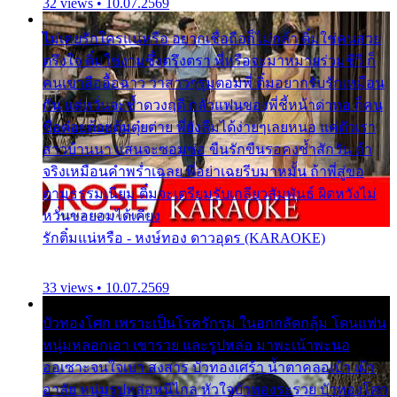
32 views • 10.07.2569
ไม่เคยรักใครแน่หรือ อยากเชื่อถือก็ไม่กล้า ติ๋มใช่คนสวย
ตรึงใจ ติ๋มใช่งามซึ้งตรึงตรา พี่หรือจะมาหมายร่วมชีวี ก็
คนเขาลืออื้อฉาว ว่าสาวๆรุมตอมพี่ ติ๋มอยากรับรักเหมือน
กัน แต่หวั่นจะช้ำดวงฤดี กลัวแฟนของพี่ชี้หน้าด่าทอ ก็คน
ชื่อต๋อยต้อยตุ้มตุ๋ยต่าย พี่ยังลืมได้ง่ายๆเลยหนอ แค่ตัวเรา
สาวบ้านนา แสนจะซอมซ่อ ขืนรักขืนรอคงช้ำสักวัน ถ้า
จริงเหมือนคำพร่ำเฉลย พี่อย่าเฉยรีบมาหมั้น ถ้าพี่สู่ขอ
ตามธรรมเนียม ติ๋มจะเตรียมรับเกลียวสัมพันธ์ ผิดหวังไม่
หวั่นขอยอมได้เคียง
รักติ๋มแน่หรือ - หงษ์ทอง ดาวอุดร (KARAOKE)
33 views • 10.07.2569
บัวทองโศก เพราะเป็นโรครักรุม ในอกกลัดกลุ้ม โดนแฟน
หนุ่มหลอกเอา เขารวย และรูปหล่อ มาพะเน้าพะนอ
ออเซาะจนใจเบา สงสาร บัวทองเศร้า น้ำตาคลอเบ้า เฝ้า
อาลัย หนุ่มรูปหล่อหนีไกล หัวใจบัวทองระรวย บัวทองโศก