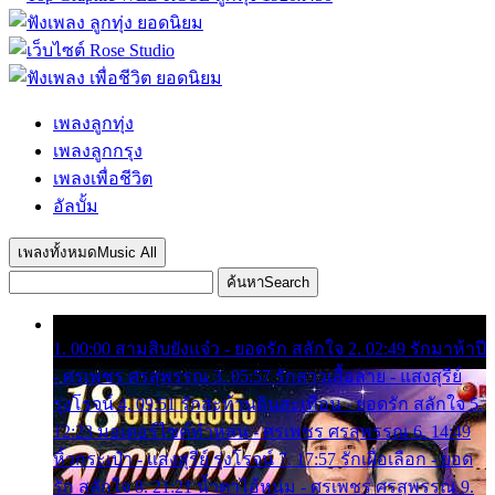
เพลงลูกทุ่ง
เพลงลูกกรุง
เพลงเพื่อชีวิต
อัลบั้ม
เพลงทั้งหมด
Music All
ค้นหา
Search
1. 00:00 สามสิบยังแจ๋ว - ยอดรัก สลักใจ 2. 02:49 รักมาห้าปี
- ศรเพชร ศรสุพรรณ 3. 05:57 รักสาวเสื้อลาย - แสงสุรีย์
รุ่งโรจน์ 4. 09:51 รักสะท้านดินสะเทือน - ยอดรัก สลักใจ 5.
12:23 มอเตอร์ไซค์ทำหล่น - ศรเพชร ศรสุพรรณ 6. 14:49
หิ้วกระเป๋า - แสงสุรีย์ รุ่งโรจน์ 7. 17:57 รักเผื่อเลือก - ยอด
รัก สลักใจ 8. 21:21 น้ำตาไอ้หนุ่ม - ศรเพชร ศรสุพรรณ 9.