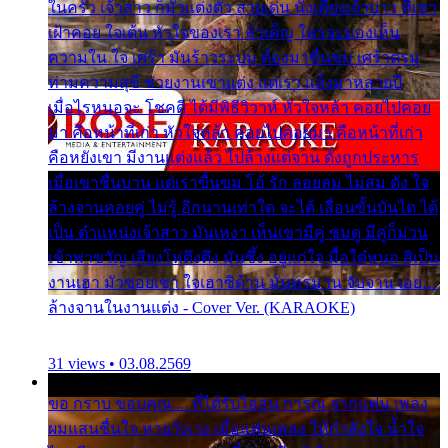
ในครัว เจ้าสาว ก็มัวแต่งตัว สวยเด่น นั่งเคียงเจ้าบ่าว ที่เขา
เฝ้าคอย ใจเต้น หัวใจของเรา ลำเค็ญ ใครจะมองเห็น
ความใน ใจ เศร้า มันร้าวระบม ต้องมาขื่นขม เศร้าตรม
ท่ามความสุขี ช่วยงานเขาแต่ง แต่เรา แล้งมาหลายปี
เมื่อไรหนอจะ โชคดี ได้มีพิธีวิวาห์ หัวใจหล้า คอยไปคอย
มา คือหน้าที่เก่า หัวใจหล้า คอยไปคอยมา คือหน้าที่เก่า
คือหยังเขา มีงานแต่งแล้ว ไปล้างแต่จาน ดั่งถูกประหาร
เมื่อเขาชื่นบาน แต่เราขื่นขม โอ้ รัก ลอยลม ไม่สม ดัง ใจ
ล้างจานคอยคู่ ไม่รู้ อีกนานเท่าใด จะได้ เลื่อนขั้นบันได ได้
เป็น ตำแหน่งเจ้าสาว มันเหงา เห็นเขามีคู่ ซมดู มีคู่ก็ม่วน
เข้าพาขวัญ เสียงโห่ตึงตึง มันซึ้ง อยู่แก่ใจ มื้อใด๋หนอ สิเป็น
งานเฮา มัวซอยเขา ใจเฮาซิด้าน มันทรมาน จับจาน เอย…
ล้างจานในงานแต่ง - Cover Ver. (KARAOKE)
31 views • 03.08.2569
ขอ กราบ ขอบคุณ.... ที่ได้รับไออุ่น การุณ จากแฟน เพลง
ผมแสนชื่นใจ หายวังเวง เมื่อแฟนเพลง ให้กำลังใจ น้ำใจ