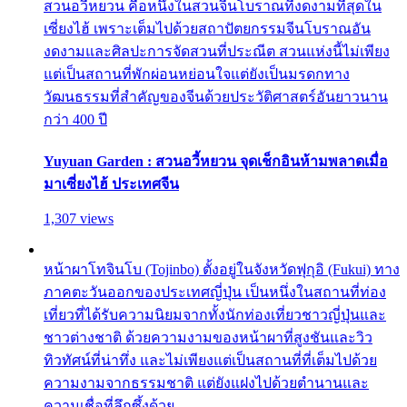
สวนอวี้หยวน คือหนึ่งในสวนจีนโบราณที่งดงามที่สุดใน
เซี่ยงไฮ้ เพราะเต็มไปด้วยสถาปัตยกรรมจีนโบราณอัน
งดงามและศิลปะการจัดสวนที่ประณีต สวนแห่งนี้ไม่เพียง
แต่เป็นสถานที่พักผ่อนหย่อนใจแต่ยังเป็นมรดกทาง
วัฒนธรรมที่สำคัญของจีนด้วยประวัติศาสตร์อันยาวนาน
กว่า 400 ปี
Yuyuan Garden : สวนอวี้หยวน จุดเช็กอินห้ามพลาดเมื่อ
มาเซี่ยงไฮ้ ประเทศจีน
1,307 views
หน้าผาโทจินโบ (Tojinbo) ตั้งอยู่ในจังหวัดฟุกุอิ (Fukui) ทาง
ภาคตะวันออกของประเทศญี่ปุ่น เป็นหนึ่งในสถานที่ท่อง
เที่ยวที่ได้รับความนิยมจากทั้งนักท่องเที่ยวชาวญี่ปุ่นและ
ชาวต่างชาติ ด้วยความงามของหน้าผาที่สูงชันและวิว
ทิวทัศน์ที่น่าทึ่ง และไม่เพียงแต่เป็นสถานที่ที่เต็มไปด้วย
ความงามจากธรรมชาติ แต่ยังแฝงไปด้วยตำนานและ
ความเชื่อที่ลึกซึ้งด้วย