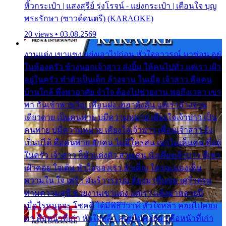
หิ้วกระเป๋า | แสงสุรีย์ รุ่งโรจน์ - แย่งกระเป๋า | เตือนใจ บุญ
พระรักษา (ซาวด์ดนตรี) (KARAOKE)
20 views • 03.08.2569
งานแต่ง เขาแซง แย่งเอาไปก่อน หัวใจอาวรณ์ มาซ่อน อยู่
ในห้องครัว ข้างนอกเจ้าสาว ส่งยิ้ม ให้คนไปทั่ว แต่เรา เฝ้า
อยู่ในครัว ทำตัวเป็นเด็ก ล้างจาน ในเมื่อ เจ้าสาว คือคน
บ้านใกล้ พึ่งพาอาศัย จำใจ ต้องไปช่วยงาน พอถึงเวลา เขา
พา กันเข้าพาขวัญ เพื่อนฝูง เฮฮาดังลั่น แต่เราล้างจาน
เดียวดาย เป็นคนพ่าย บ่มีความหมาย เคียงใจเจ้าบ่าว เป็น
คนพ่าย บ่มีความหมาย เคียงใจเจ้าบ่าว เพื่อนเจ้าสาว ยัง
เป็นบ่ได้ คือคนพ่าย ฮักคน ไม่มีใครสน เขาไม่เห็นคน ที่อยู่
ในครัว เจ้าสาว ก็มัวแต่งตัว สวยเด่น นั่งเคียงเจ้าบ่าว ที่เขา
เฝ้าคอย ใจเต้น หัวใจของเรา ลำเค็ญ ใครจะมองเห็น
ความใน ใจ เศร้า มันร้าวระบม ต้องมาขื่นขม เศร้าตรม
ท่ามความสุขี ช่วยงานเขาแต่ง แต่เรา แล้งมาหลายปี
เมื่อไรหนอจะ โชคดี ได้มีพิธีวิวาห์ หัวใจหล้า คอยไปคอย
มา คือหน้าที่เก่า หัวใจหล้า คอยไปคอยมา คือหน้าที่เก่า