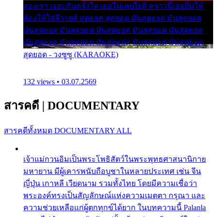
สองเรา เจอะกันครั้งใด เธอไม่เคยไยดี คราวนี้เธอยิ้มให้
ต้องให้ใส่ลีวายส์ สุดยอด สุดยอด มันสุดยอด มันสุดยอด
มันสุดยอด มันสุดยอด มันสุดยอด มันสุดยอด มันสุดยอด
มันสุดยอด มันสุดยอด มันสุดยอด มันสุดยอด มันสุดยอด
สุดยอด - วงซูซู (KARAOKE)
132 views • 03.07.2569
สารคดี
|
DOCUMENTARY
สารคดีทั้งหมด
DOCUMENTARY ALL
เจ้าแม่กวนอิมเป็นพระโพธิสัตว์ในพระพุทธศาสนานิกาย
มหายาน มีผู้เคารพนับถือบูชาในหลายประเทศ เช่น จีน
ญี่ปุ่น เกาหลี เวียดนาม รวมทั้งไทย โดยมีความเชื่อว่า
พระองค์ทรงเป็นสัญลักษณ์แห่งความเมตตา กรุณา และ
ความช่วยเหลือแก่ผู้ตกทุกข์ได้ยาก ในบทความนี้ Palanla