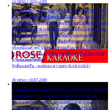
33 views • 10.07.2569
ไม่เคยรักใครแน่หรือ อยากเชื่อถือก็ไม่กล้า ติ๋มใช่คนสวย
ตรึงใจ ติ๋มใช่งามซึ้งตรึงตรา พี่หรือจะมาหมายร่วมชีวี ก็
คนเขาลืออื้อฉาว ว่าสาวๆรุมตอมพี่ ติ๋มอยากรับรักเหมือน
กัน แต่หวั่นจะช้ำดวงฤดี กลัวแฟนของพี่ชี้หน้าด่าทอ ก็คน
ชื่อต๋อยต้อยตุ้มตุ๋ยต่าย พี่ยังลืมได้ง่ายๆเลยหนอ แค่ตัวเรา
สาวบ้านนา แสนจะซอมซ่อ ขืนรักขืนรอคงช้ำสักวัน ถ้า
จริงเหมือนคำพร่ำเฉลย พี่อย่าเฉยรีบมาหมั้น ถ้าพี่สู่ขอ
ตามธรรมเนียม ติ๋มจะเตรียมรับเกลียวสัมพันธ์ ผิดหวังไม่
หวั่นขอยอมได้เคียง
รักติ๋มแน่หรือ - หงษ์ทอง ดาวอุดร (KARAOKE)
36 views • 10.07.2569
บัวทองโศก เพราะเป็นโรครักรุม ในอกกลัดกลุ้ม โดนแฟน
หนุ่มหลอกเอา เขารวย และรูปหล่อ มาพะเน้าพะนอ
ออเซาะจนใจเบา สงสาร บัวทองเศร้า น้ำตาคลอเบ้า เฝ้า
อาลัย หนุ่มรูปหล่อหนีไกล หัวใจบัวทองระรวย บัวทองโศก