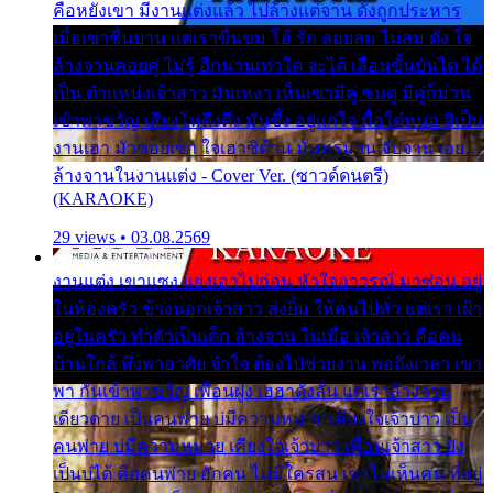
คือหยังเขา มีงานแต่งแล้ว ไปล้างแต่จาน ดั่งถูกประหาร
เมื่อเขาชื่นบาน แต่เราขื่นขม โอ้ รัก ลอยลม ไม่สม ดัง ใจ
ล้างจานคอยคู่ ไม่รู้ อีกนานเท่าใด จะได้ เลื่อนขั้นบันได ได้
เป็น ตำแหน่งเจ้าสาว มันเหงา เห็นเขามีคู่ ซมดู มีคู่ก็ม่วน
เข้าพาขวัญ เสียงโห่ตึงตึง มันซึ้ง อยู่แก่ใจ มื้อใด๋หนอ สิเป็น
งานเฮา มัวซอยเขา ใจเฮาซิด้าน มันทรมาน จับจาน เอย…
ล้างจานในงานแต่ง - Cover Ver. (ซาวด์ดนตรี)
(KARAOKE)
29 views • 03.08.2569
งานแต่ง เขาแซง แย่งเอาไปก่อน หัวใจอาวรณ์ มาซ่อน อยู่
ในห้องครัว ข้างนอกเจ้าสาว ส่งยิ้ม ให้คนไปทั่ว แต่เรา เฝ้า
อยู่ในครัว ทำตัวเป็นเด็ก ล้างจาน ในเมื่อ เจ้าสาว คือคน
บ้านใกล้ พึ่งพาอาศัย จำใจ ต้องไปช่วยงาน พอถึงเวลา เขา
พา กันเข้าพาขวัญ เพื่อนฝูง เฮฮาดังลั่น แต่เราล้างจาน
เดียวดาย เป็นคนพ่าย บ่มีความหมาย เคียงใจเจ้าบ่าว เป็น
คนพ่าย บ่มีความหมาย เคียงใจเจ้าบ่าว เพื่อนเจ้าสาว ยัง
เป็นบ่ได้ คือคนพ่าย ฮักคน ไม่มีใครสน เขาไม่เห็นคน ที่อยู่