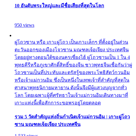
10 อันดับพระใหญ่และมีชื่อเสียงที่สุดในโลก
950 views
ผู่โถวซาน หรือ เกาะผู่โถว เป็นเกาะเล็กๆ ที่ตั้งอยู่ในส่วน
ตะวันออกของเมืองโจวซาน มณฑลเจ้อเจียง ประเทศจีน
โดยอยู่ทางตอนใต้ของนครเซี่ยงไฮ้ ผู่โถวซานเป็น 1 ใน 4
พุทธคีรีหรือภูเขาศักดิ์สิทธิ์ของจีน ชาวพุทธจีนเชื่อกันว่าผู่
โถวซานเป็นที่ประทับและตรัสรู้ของพระโพธิสัตว์กวนอิม
หรือเจ้าแม่กวนอิม ซึ่งเป็นหนึ่งในเทพเจ้าที่สำคัญที่สุดใน
ศาสนาพุทธนิกายมหายาน ดังนั้นจึงมีผู้แสวงบุญจากทั่ว
โลก โดยเฉพาะผู้ที่ศรัทธาในเจ้าแม่กวนอิมเดินทางมาที่
เกาะแห่งนี้เพื่อสักการะขอพรอยู่โดยตลอด
รวม 5 วัดสำคัญแห่งถิ่นกำเนิดเจ้าแม่กวนอิม | เกาะผู่โถว
ซาน มณฑลเจ้อเจียง ประเทศจีน
1,533 views