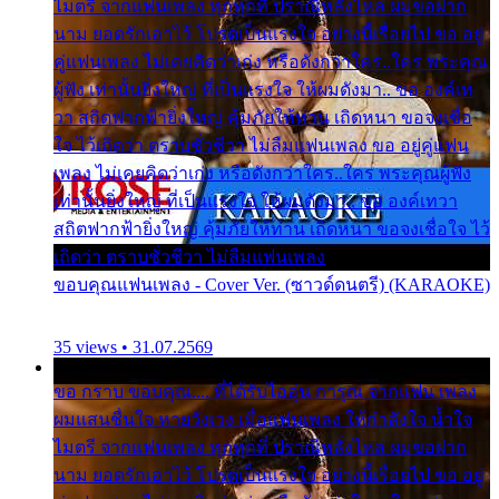
ไมตรี จากแฟนเพลง ทุกทุกที่ ปราณีหลั่งไหล ผมขอฝาก
นาม ยอดรักเอาไว้ โปรดเป็นแรงใจ อย่างนี้เรื่อยไป ขอ อยู่
คู่แฟนเพลง ไม่เคยคิดว่าเก่ง หรือดังกว่าใคร..ใคร พระคุณ
ผู้ฟัง เท่านั้นยิ่งใหญ่ ที่เป็นแรงใจ ให้ผมดังมา.. ขอ องค์เท
วา สถิตฟากฟ้ายิ่งใหญ่ คุ้มภัยให้ท่าน เถิดหนา ขอจงเชื่อ
ใจ ไว้เถิดว่า ตราบชั่วชีวา ไม่ลืมแฟนเพลง ขอ อยู่คู่แฟน
เพลง ไม่เคยคิดว่าเก่ง หรือดังกว่าใคร..ใคร พระคุณผู้ฟัง
เท่านั้นยิ่งใหญ่ ที่เป็นแรงใจ ให้ผมดังมา.. ขอ องค์เทวา
สถิตฟากฟ้ายิ่งใหญ่ คุ้มภัยให้ท่าน เถิดหนา ขอจงเชื่อใจ ไว้
เถิดว่า ตราบชั่วชีวา ไม่ลืมแฟนเพลง
ขอบคุณแฟนเพลง - Cover Ver. (ซาวด์ดนตรี) (KARAOKE)
35 views • 31.07.2569
ขอ กราบ ขอบคุณ.... ที่ได้รับไออุ่น การุณ จากแฟน เพลง
ผมแสนชื่นใจ หายวังเวง เมื่อแฟนเพลง ให้กำลังใจ น้ำใจ
ไมตรี จากแฟนเพลง ทุกทุกที่ ปราณีหลั่งไหล ผมขอฝาก
นาม ยอดรักเอาไว้ โปรดเป็นแรงใจ อย่างนี้เรื่อยไป ขอ อยู่