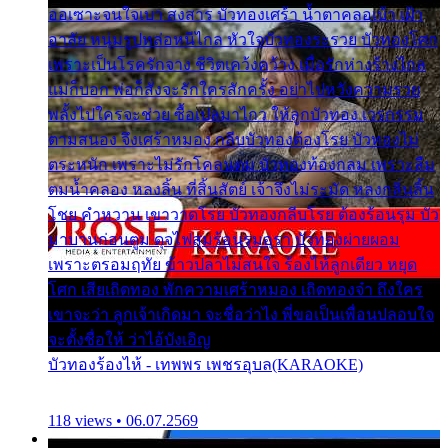
ออเซาะจนใจเบา สงสาร บัวทองเศร้า น้ำตาคลอเบ้า เฝ้า
อาลัย หนุ่มรูปหล่อหนีไกล หัวใจบัวทองระรวย บัวทองโศก
เพราะเป็นโรครักจาง ชีวิตเคว้งคว้าง เมื่อรักห่างร้างไกล
แม่ก็บอก พ่อก็สั่งจะรักใครสักครั้ง อย่าไปหวังความรวย
พลั้งไปใครจะช่วย ซื้อเปลมาไกว ให้ลูกบัวทอง เวรกรรม
ตามสนอง จึงเศร้าหมอง กลีบบัวทองต้องโรย บัวทองไม่
ตระหนัก เพราะไม่รักโคลนตม บัวทองท้องกลม เพราะลืม
ตมน้ำคลอง หลงลิ้น ที่สิ้นสัตย์ เจ้าจึงไม่ระมัด หลงกลิ่นลิ้น
โชย คำหวาน เขาวาดโรย บัวทองกลีบโรย ต้องร้อนรุม บัว
มาบานก่อนตูม ดุจไฟสุมร้อนรุมอุรา บัวทองผ่ายผอม
เพราะตรอมฤทัย ข้าวปลาไม่สนใจ ร้องไห้ลูกเดียว หยุด
โศก เสียเถิดทอง พักความเศร้าหมอง เถิดทองจ๋า ถึงใคร
เขาจะว่า ลูกเจ้าเกิดมา จะชื่อว่าไง พี่ขอเป็นเพื่อนปลอบใจ
จะตั้งชื่อให้ ว่าไอ้บังเอิญ
บัวทองร้องไห้ - เทพพร เพชรอุบล(KARAOKE)
118 views • 06.07.2569