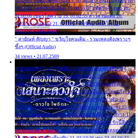
00:45:25 รอหน่อยน้องติ๋ม 15. 00:48:56 เรือล่มในหนอง 16.
00:51:43 บัตรเชิญสีเลือด 17. 00:56:07 อดีตรักโรงทอ 18.
01:00:00 เขมรไล่ควาย 19. 01:02:55 สาวสวนแตง 20.
01:05:51 แอบมอง 21. 01:09:27 พบรักปากน้ำโพ 22.
01:13:06 สายัณห์เมา
" สายัณห์ สัญญา " ขวัญใจคนเดิม - รวมเพลงดังเพราะๆ
ซึ้งๆ (Official Audio)
34 views • 21.07.2569
1. 00:00:00 ทำไมทำฉันได้ 2. 00:03:20 นางฟ้าสลัม 3.
00:06:50 คน 4. 00:10:36 บุญเหลือเกิน 5. 00:13:58 ฝนหยาด
สุดท้าย 6. 00:17:30 ยาใจยาจก 7. 00:20:30 คิดดูให้ดี 8.
00:24:21 ลบรอยแผลรัก 9. 00:27:35 เหมือนใจโดนกรีด 10.
00:30:54 ขบวนการเปาเปียว 11. 00:34:05 คำรำพัน 12.
00:37:20 ปาหนัน 13. 00:40:37 ใจเจ้ากรรม 14. 00:44:15 จูบ
ฉันแล้วจงตายเสีย 15. 00:47:24 ขอสูมาเต๊อะ 16. 00:51:11
คนใจมาร 17. 00:54:50 คืนทรมาน 18. 00:58:25 รักนี้สีดำ
19. 01:01:44 ส่วนเกิน 20. 01:05:42 หยาดน้ำฝนหยดน้ำตา
21. 01:09:13 เหลือเพียงฝัน 22. 01:13:26 เขา 23. 01:16:37