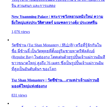
จีน สวนสนุก และการแสดง
New Yuanming Palace | พระราชวังหยวนหมิงใหม่ ความ
ยิ่งใหญ่แห่งประวัติศาสตร์ มณฑลกวางตุ้ง ประเทศจีน
1,076 views
วัดซีซ่าน (Tsz Shan Monastery / 慈山寺) หรือที่รู้จักกันใน
ชื่อ ฉี่ซ้านจี๋ เป็นวัดพุทธที่ตั้งอยู่ริมชายหาดรีพัลส์เบย์
(Repulse Bay) ในฮ่องกง โดดเด่นด้วยรูปปั้นเจ้าแม่กวนอิมสี
ขาวขนาดใหญ่ สูงถึง 76 เมตร ซึ่งเป็นรูปปั้นเจ้าแม่กวนอิม
ที่สูงเป็นอันดับต้นๆ ของโลก
Tsz Shan Monastery | วัดซีซ่าน…งามสง่าเจ้าแม่กวนอิ
มองค์ใหญ่แห่งฮ่องกง
831 views