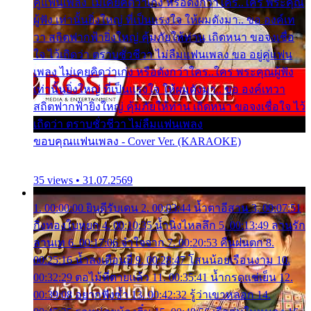
คู่แฟนเพลง ไม่เคยคิดว่าเก่ง หรือดังกว่าใคร..ใคร พระคุณ
ผู้ฟัง เท่านั้นยิ่งใหญ่ ที่เป็นแรงใจ ให้ผมดังมา.. ขอ องค์เท
วา สถิตฟากฟ้ายิ่งใหญ่ คุ้มภัยให้ท่าน เถิดหนา ขอจงเชื่อ
ใจ ไว้เถิดว่า ตราบชั่วชีวา ไม่ลืมแฟนเพลง ขอ อยู่คู่แฟน
เพลง ไม่เคยคิดว่าเก่ง หรือดังกว่าใคร..ใคร พระคุณผู้ฟัง
เท่านั้นยิ่งใหญ่ ที่เป็นแรงใจ ให้ผมดังมา.. ขอ องค์เทวา
สถิตฟากฟ้ายิ่งใหญ่ คุ้มภัยให้ท่าน เถิดหนา ขอจงเชื่อใจ ไว้
เถิดว่า ตราบชั่วชีวา ไม่ลืมแฟนเพลง
ขอบคุณแฟนเพลง - Cover Ver. (KARAOKE)
35 views • 31.07.2569
1. 00:00:00 ยินดีรับเดน 2. 00:03:44 น้ำตาอีสาน 3. 00:07:51
กิ่งทองใบหยก 4. 00:10:35 น้ำนิ่งไหลลึก 5. 00:13:49 ลานรัก
ลานเท 6. 00:17:06 จำใจจาก 7. 00:20:53 คืนฝนตก 8.
00:25:16 น้ำลงเดือนยี่ 9. 00:28:47 โสนน้อยเรือนงาม 10.
00:32:29 ตอไม้ที่ตายแล้ว 11. 00:35:41 น้ำกรดแช่เย็น 12.
00:39:08 อยากฟังซ้ำ 13. 00:42:32 รู้ว่าเขาหลอก 14.