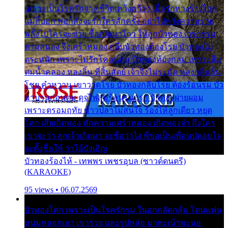
เพราะเป็นโรครักจาง ชีวิตเคว้งคว้าง เมื่อรักห่างร้างไกล
แม่ก็บอก พ่อก็สั่งจะรักใครสักครั้ง อย่าไปหวังความรวย
พลั้งไปใครจะช่วย ซื้อเปลมาไกว ให้ลูกบัวทอง เวรกรรม
ตามสนอง จึงเศร้าหมอง กลีบบัวทองต้องโรย บัวทองไม่
ตระหนัก เพราะไม่รักโคลนตม บัวทองท้องกลม เพราะลืม
ตมน้ำคลอง หลงลิ้น ที่สิ้นสัตย์ เจ้าจึงไม่ระมัด หลงกลิ่นลิ้น
โชย คำหวาน เขาวาดโรย บัวทองกลีบโรย ต้องร้อนรุม บัว
มาบานก่อนตูม ดุจไฟสุมร้อนรุมอุรา บัวทองผ่ายผอม
เพราะตรอมฤทัย ข้าวปลาไม่สนใจ ร้องไห้ลูกเดียว หยุด
โศก เสียเถิดทอง พักความเศร้าหมอง เถิดทองจ๋า ถึงใคร
เขาจะว่า ลูกเจ้าเกิดมา จะชื่อว่าไง พี่ขอเป็นเพื่อนปลอบใจ
จะตั้งชื่อให้ ว่าไอ้บังเอิญ
บัวทองร้องไห้ - เทพพร เพชรอุบล (ซาวด์ดนตรี)
(KARAOKE)
95 views • 06.07.2569
บัวทองโศก เพราะเป็นโรครักรุม ในอกกลัดกลุ้ม โดนแฟน
หนุ่มหลอกเอา เขารวย และรูปหล่อ มาพะเน้าพะนอ