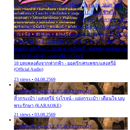
24:27 สามเณรกำพร้า - แสงสุรีย์ รุ่งโรจน์ 10. 28:08 ไม่มี
เวลาไปหาเมียน้อย - ยอดรัก สลักใจ 11. 31:29 ชีวิตไอ้
ธรรม - ศรเพชร ศรสุพรรณ 12. 35:26 ทหารอากาศขาดรัก
- แสงสุรีย์ รุ่งโรจน์ 13. 39:01 คนหัวใจโทรม - ยอดรัก สลัก
ใจ 14. 42:49 ไอ้หวังตายแน่ - ศรเพชร ศรสุพรรณ 15. 46:35
ธาตุแท้ของเธอ - แสงสุรีย์ รุ่งโรจน์ 16. 49:57 กำนันกำใน -
ยอดรัก สลักใจ 17. 52:29 สาวบริสุทธิ์ - ศรเพชร ศรสุพรรณ
18. 56:05 แต๋วจ๋า - แสงสุรีย์ รุ่งโรจน์
18 บทเพลงดังจากฟากฟ้า - ยอดรัก/ศรเพชร/แสงสุรีย์
(Official Audio)
23 views • 04.08.2569
1. 00:00 หิ้วกระเป๋า 2. 03:30 แย่งกระเป๋า
หิ้วกระเป๋า | แสงสุรีย์ รุ่งโรจน์ - แย่งกระเป๋า | เตือนใจ บุญ
พระรักษา (KARAOKE)
21 views • 03.08.2569
1. 00:00 หิ้วกระเป๋า 2. 03:30 แย่งกระเป๋า