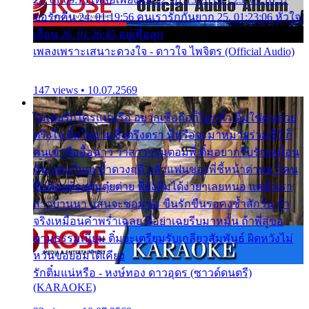
ขอรักคืน 24. 01:19:56 คนเรารักกันยาก 25. 01:23:06 หัวใจ
เถื่อน 26. 01:26:45 อยู่เพื่อลูก
เพลงเพราะเสนาะดวงใจ - ดาวใจ ไพจิตร (Official Audio)
147 views • 10.07.2569
ไม่เคยรักใครแน่หรือ อยากเชื่อถือก็ไม่กล้า ติ๋มใช่คนสวย
ตรึงใจ ติ๋มใช่งามซึ้งตรึงตรา พี่หรือจะมาหมายร่วมชีวี ก็
คนเขาลืออื้อฉาว ว่าสาวๆรุมตอมพี่ ติ๋มอยากรับรักเหมือน
กัน แต่หวั่นจะช้ำดวงฤดี กลัวแฟนของพี่ชี้หน้าด่าทอ ก็คน
ชื่อต๋อยต้อยตุ้มตุ๋ยต่าย พี่ยังลืมได้ง่ายๆเลยหนอ แค่ตัวเรา
สาวบ้านนา แสนจะซอมซ่อ ขืนรักขืนรอคงช้ำสักวัน ถ้า
จริงเหมือนคำพร่ำเฉลย พี่อย่าเฉยรีบมาหมั้น ถ้าพี่สู่ขอ
ตามธรรมเนียม ติ๋มจะเตรียมรับเกลียวสัมพันธ์ ผิดหวังไม่
หวั่นขอยอมได้เคียง
รักติ๋มแน่หรือ - หงษ์ทอง ดาวอุดร (ซาวด์ดนตรี)
(KARAOKE)