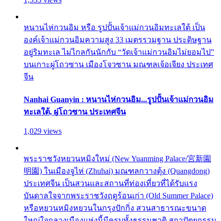
หนานไห่กวนอิม หรือ รูปปั้นเจ้าแม่กวนอิมทะเลใต้ เป็น
องค์เจ้าแม่กวนอิมความสูง 33 เมตรรวมฐาน ประดิษฐาน
อยู่ริมทะเล ไม่ไกลกันนักกับ “วัดเจ้าแม่กวนอิมไม่ยอมไป”
บนเกาะผู่โถวซาน เมืองโจวซาน มณฑลเจ้อเจียง ประเทศ
จีน
Nanhai Guanyin : หนานไห่กวนอิม...รูปปั้นเจ้าแม่กวนอิม
ทะเลใต้, ผู่โถวซาน ประเทศจีน
1,029 views
พระราชวังหยวนหมิงใหม่ (New Yuanming Palace/宮新園
明園) ในเมืองจูไห่ (Zhuhai) มณฑลกวางตุ้ง (Quangdong)
ประเทศจีน เป็นสวนและสถานที่ท่องเที่ยวที่ได้รับแรง
บันดาลใจจากพระราชวังฤดูร้อนเก่า (Old Summer Palace)
หรือหยวนหมิงหยวนในกรุงปักกิ่ง สวนสาธารณะขนาด
ใหญ่ใจกลางเมืองแห่งนี้มีครบทั้งธรรมชาติ สถาปัตยกรรม