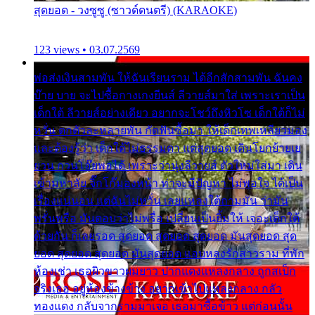
สุดยอด - วงซูซู (ซาวด์ดนตรี) (KARAOKE)
123 views • 03.07.2569
พ่อส่งเงินสามพัน ให้ฉันเรียนราม ได้อีกสักสามพัน ฉันคง
บ๊าย บาย จะไปซื้อกางเกงยีนส์ ลีวายส์มาใส่ เพราะเราเป็น
เด็กใต้ ลีวายส์อย่างเดียว อยากจะโชว์ถึงหิวโซ เด็กใต้ก็ไม่
หวั่น ตกตัวละหลายพัน กัดฟันซื้อมา ให้เด็กเทพเหลียวมอง
และต้องรู้ว่า เด็กใต้ไม่ธรรมดา แต่สุดยอด เดินโยกย้ายเย
ยวน กวนโอ๊ยพอได้ เพราะว่านุ่งลีวายส์ ตัวใหม่ใส่มา เดิน
เข้ามหาลัย จิ๊กโก๊มองหน้า ท่าจะมีปัญหา ไม่พอใจ ได้เป็น
เรื่องแน่นอน แต่ฉันไม่หวั่น เลยแหลงใต้ถามมัน ว่ามัน
พรั่นพรือ มันตอบว่าไม่พรื่อ เปลี่ยนเป็นยิ้มให้ เจอะเด็กใต้
ด้วยกัน ก็เลยรอด สุดยอด สุดยอด สุดยอด มันสุดยอด สุด
ยอด สุดยอด สุดยอด มันสุดยอด แอบหลงรักสาวราม ที่พัก
ห้องเช่า เธอผิวขาวผมยาว ปากแดงแหลงกลาง ถูกสเป็ก
จริงเธอ อยู่ห้องข้างข้าง อยากเข้าไปแหลงกลาง กลัว
ทองแดง กลับจากรามมาเจอ เธอมาซื้อข้าว แต่ก่อนนั้น