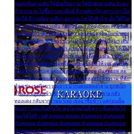
พ่อส่งเงินสามพัน ให้ฉันเรียนราม ได้อีกสักสามพัน ฉันคง
บ๊าย บาย จะไปซื้อกางเกงยีนส์ ลีวายส์มาใส่ เพราะเราเป็น
เด็กใต้ ลีวายส์อย่างเดียว อยากจะโชว์ถึงหิวโซ เด็กใต้ก็ไม่
หวั่น ตกตัวละหลายพัน กัดฟันซื้อมา ให้เด็กเทพเหลียวมอง
และต้องรู้ว่า เด็กใต้ไม่ธรรมดา แต่สุดยอด เดินโยกย้ายเย
ยวน กวนโอ๊ยพอได้ เพราะว่านุ่งลีวายส์ ตัวใหม่ใส่มา เดิน
เข้ามหาลัย จิ๊กโก๊มองหน้า ท่าจะมีปัญหา ไม่พอใจ ได้เป็น
เรื่องแน่นอน แต่ฉันไม่หวั่น เลยแหลงใต้ถามมัน ว่ามัน
พรั่นพรือ มันตอบว่าไม่พรื่อ เปลี่ยนเป็นยิ้มให้ เจอะเด็กใต้
ด้วยกัน ก็เลยรอด สุดยอด สุดยอด สุดยอด มันสุดยอด สุด
ยอด สุดยอด สุดยอด มันสุดยอด แอบหลงรักสาวราม ที่พัก
ห้องเช่า เธอผิวขาวผมยาว ปากแดงแหลงกลาง ถูกสเป็ก
จริงเธอ อยู่ห้องข้างข้าง อยากเข้าไปแหลงกลาง กลัว
ทองแดง กลับจากรามมาเจอ เธอมาซื้อข้าว แต่ก่อนนั้น
สองเรา เจอะกันครั้งใด เธอไม่เคยไยดี คราวนี้เธอยิ้มให้
ต้องให้ใส่ลีวายส์ สุดยอด สุดยอด มันสุดยอด มันสุดยอด
มันสุดยอด มันสุดยอด มันสุดยอด มันสุดยอด มันสุดยอด
มันสุดยอด มันสุดยอด มันสุดยอด มันสุดยอด มันสุดยอด