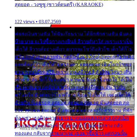
สุดยอด - วงซูซู (ซาวด์ดนตรี) (KARAOKE)
122 views • 03.07.2569
พ่อส่งเงินสามพัน ให้ฉันเรียนราม ได้อีกสักสามพัน ฉันคง
บ๊าย บาย จะไปซื้อกางเกงยีนส์ ลีวายส์มาใส่ เพราะเราเป็น
เด็กใต้ ลีวายส์อย่างเดียว อยากจะโชว์ถึงหิวโซ เด็กใต้ก็ไม่
หวั่น ตกตัวละหลายพัน กัดฟันซื้อมา ให้เด็กเทพเหลียวมอง
และต้องรู้ว่า เด็กใต้ไม่ธรรมดา แต่สุดยอด เดินโยกย้ายเย
ยวน กวนโอ๊ยพอได้ เพราะว่านุ่งลีวายส์ ตัวใหม่ใส่มา เดิน
เข้ามหาลัย จิ๊กโก๊มองหน้า ท่าจะมีปัญหา ไม่พอใจ ได้เป็น
เรื่องแน่นอน แต่ฉันไม่หวั่น เลยแหลงใต้ถามมัน ว่ามัน
พรั่นพรือ มันตอบว่าไม่พรื่อ เปลี่ยนเป็นยิ้มให้ เจอะเด็กใต้
ด้วยกัน ก็เลยรอด สุดยอด สุดยอด สุดยอด มันสุดยอด สุด
ยอด สุดยอด สุดยอด มันสุดยอด แอบหลงรักสาวราม ที่พัก
ห้องเช่า เธอผิวขาวผมยาว ปากแดงแหลงกลาง ถูกสเป็ก
จริงเธอ อยู่ห้องข้างข้าง อยากเข้าไปแหลงกลาง กลัว
ทองแดง กลับจากรามมาเจอ เธอมาซื้อข้าว แต่ก่อนนั้น