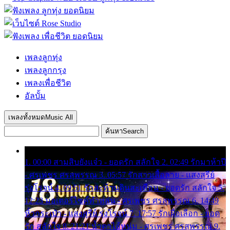
เพลงลูกทุ่ง
เพลงลูกกรุง
เพลงเพื่อชีวิต
อัลบั้ม
เพลงทั้งหมด
Music All
ค้นหา
Search
1. 00:00 สามสิบยังแจ๋ว - ยอดรัก สลักใจ 2. 02:49 รักมาห้าปี
- ศรเพชร ศรสุพรรณ 3. 05:57 รักสาวเสื้อลาย - แสงสุรีย์
รุ่งโรจน์ 4. 09:51 รักสะท้านดินสะเทือน - ยอดรัก สลักใจ 5.
12:23 มอเตอร์ไซค์ทำหล่น - ศรเพชร ศรสุพรรณ 6. 14:49
หิ้วกระเป๋า - แสงสุรีย์ รุ่งโรจน์ 7. 17:57 รักเผื่อเลือก - ยอด
รัก สลักใจ 8. 21:21 น้ำตาไอ้หนุ่ม - ศรเพชร ศรสุพรรณ 9.