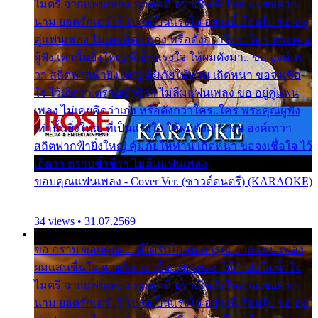
ไมตรี จากแฟนเพลง ทุกทุกที่ ปราณีหลั่งไหล ผมขอฝาก
นาม ยอดรักเอาไว้ โปรดเป็นแรงใจ อย่างนี้เรื่อยไป ขอ อยู่
คู่แฟนเพลง ไม่เคยคิดว่าเก่ง หรือดังกว่าใคร..ใคร พระคุณ
ผู้ฟัง เท่านั้นยิ่งใหญ่ ที่เป็นแรงใจ ให้ผมดังมา.. ขอ องค์เท
วา สถิตฟากฟ้ายิ่งใหญ่ คุ้มภัยให้ท่าน เถิดหนา ขอจงเชื่อ
ใจ ไว้เถิดว่า ตราบชั่วชีวา ไม่ลืมแฟนเพลง ขอ อยู่คู่แฟน
เพลง ไม่เคยคิดว่าเก่ง หรือดังกว่าใคร..ใคร พระคุณผู้ฟัง
เท่านั้นยิ่งใหญ่ ที่เป็นแรงใจ ให้ผมดังมา.. ขอ องค์เทวา
สถิตฟากฟ้ายิ่งใหญ่ คุ้มภัยให้ท่าน เถิดหนา ขอจงเชื่อใจ ไว้
เถิดว่า ตราบชั่วชีวา ไม่ลืมแฟนเพลง
ขอบคุณแฟนเพลง - Cover Ver. (ซาวด์ดนตรี) (KARAOKE)
34 views • 31.07.2569
ขอ กราบ ขอบคุณ.... ที่ได้รับไออุ่น การุณ จากแฟน เพลง
ผมแสนชื่นใจ หายวังเวง เมื่อแฟนเพลง ให้กำลังใจ น้ำใจ
ไมตรี จากแฟนเพลง ทุกทุกที่ ปราณีหลั่งไหล ผมขอฝาก
นาม ยอดรักเอาไว้ โปรดเป็นแรงใจ อย่างนี้เรื่อยไป ขอ อยู่