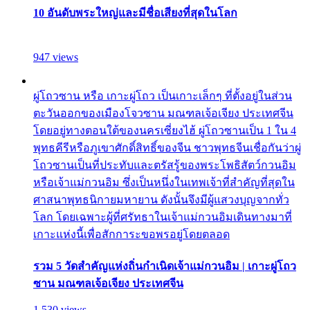
10 อันดับพระใหญ่และมีชื่อเสียงที่สุดในโลก
947 views
ผู่โถวซาน หรือ เกาะผู่โถว เป็นเกาะเล็กๆ ที่ตั้งอยู่ในส่วน
ตะวันออกของเมืองโจวซาน มณฑลเจ้อเจียง ประเทศจีน
โดยอยู่ทางตอนใต้ของนครเซี่ยงไฮ้ ผู่โถวซานเป็น 1 ใน 4
พุทธคีรีหรือภูเขาศักดิ์สิทธิ์ของจีน ชาวพุทธจีนเชื่อกันว่าผู่
โถวซานเป็นที่ประทับและตรัสรู้ของพระโพธิสัตว์กวนอิม
หรือเจ้าแม่กวนอิม ซึ่งเป็นหนึ่งในเทพเจ้าที่สำคัญที่สุดใน
ศาสนาพุทธนิกายมหายาน ดังนั้นจึงมีผู้แสวงบุญจากทั่ว
โลก โดยเฉพาะผู้ที่ศรัทธาในเจ้าแม่กวนอิมเดินทางมาที่
เกาะแห่งนี้เพื่อสักการะขอพรอยู่โดยตลอด
รวม 5 วัดสำคัญแห่งถิ่นกำเนิดเจ้าแม่กวนอิม | เกาะผู่โถว
ซาน มณฑลเจ้อเจียง ประเทศจีน
1,530 views