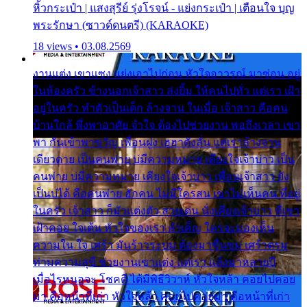
หิ้วกระเป๋า | แสงสุรีย์ รุ่งโรจน์ - แย่งกระเป๋า | เตือนใจ บุญ
พระรักษา (ซาวด์ดนตรี) (KARAOKE)
18 views • 03.08.2569
งานแต่ง เขาแซง แย่งเอาไปก่อน หัวใจอาวรณ์ มาซ่อน อยู่
ในห้องครัว ข้างนอกเจ้าสาว ส่งยิ้ม ให้คนไปทั่ว แต่เรา เฝ้า
อยู่ในครัว ทำตัวเป็นเด็ก ล้างจาน ในเมื่อ เจ้าสาว คือคน
บ้านใกล้ พึ่งพาอาศัย จำใจ ต้องไปช่วยงาน พอถึงเวลา เขา
พา กันเข้าพาขวัญ เพื่อนฝูง เฮฮาดังลั่น แต่เราล้างจาน
เดียวดาย เป็นคนพ่าย บ่มีความหมาย เคียงใจเจ้าบ่าว เป็น
คนพ่าย บ่มีความหมาย เคียงใจเจ้าบ่าว เพื่อนเจ้าสาว ยัง
เป็นบ่ได้ คือคนพ่าย ฮักคน ไม่มีใครสน เขาไม่เห็นคน ที่อยู่
ในครัว เจ้าสาว ก็มัวแต่งตัว สวยเด่น นั่งเคียงเจ้าบ่าว ที่เขา
เฝ้าคอย ใจเต้น หัวใจของเรา ลำเค็ญ ใครจะมองเห็น
ความใน ใจ เศร้า มันร้าวระบม ต้องมาขื่นขม เศร้าตรม
ท่ามความสุขี ช่วยงานเขาแต่ง แต่เรา แล้งมาหลายปี
เมื่อไรหนอจะ โชคดี ได้มีพิธีวิวาห์ หัวใจหล้า คอยไปคอย
มา คือหน้าที่เก่า หัวใจหล้า คอยไปคอยมา คือหน้าที่เก่า