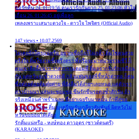
ขอรักคืน 24. 01:19:56 คนเรารักกันยาก 25. 01:23:06 หัวใจ
เถื่อน 26. 01:26:45 อยู่เพื่อลูก
เพลงเพราะเสนาะดวงใจ - ดาวใจ ไพจิตร (Official Audio)
147 views • 10.07.2569
ไม่เคยรักใครแน่หรือ อยากเชื่อถือก็ไม่กล้า ติ๋มใช่คนสวย
ตรึงใจ ติ๋มใช่งามซึ้งตรึงตรา พี่หรือจะมาหมายร่วมชีวี ก็
คนเขาลืออื้อฉาว ว่าสาวๆรุมตอมพี่ ติ๋มอยากรับรักเหมือน
กัน แต่หวั่นจะช้ำดวงฤดี กลัวแฟนของพี่ชี้หน้าด่าทอ ก็คน
ชื่อต๋อยต้อยตุ้มตุ๋ยต่าย พี่ยังลืมได้ง่ายๆเลยหนอ แค่ตัวเรา
สาวบ้านนา แสนจะซอมซ่อ ขืนรักขืนรอคงช้ำสักวัน ถ้า
จริงเหมือนคำพร่ำเฉลย พี่อย่าเฉยรีบมาหมั้น ถ้าพี่สู่ขอ
ตามธรรมเนียม ติ๋มจะเตรียมรับเกลียวสัมพันธ์ ผิดหวังไม่
หวั่นขอยอมได้เคียง
รักติ๋มแน่หรือ - หงษ์ทอง ดาวอุดร (ซาวด์ดนตรี)
(KARAOKE)