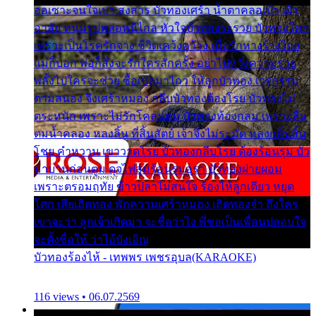
ออเซาะจนใจเบา สงสาร บัวทองเศร้า น้ำตาคลอเบ้า เฝ้า
อาลัย หนุ่มรูปหล่อหนีไกล หัวใจบัวทองระรวย บัวทองโศก
เพราะเป็นโรครักจาง ชีวิตเคว้งคว้าง เมื่อรักห่างร้างไกล
แม่ก็บอก พ่อก็สั่งจะรักใครสักครั้ง อย่าไปหวังความรวย
พลั้งไปใครจะช่วย ซื้อเปลมาไกว ให้ลูกบัวทอง เวรกรรม
ตามสนอง จึงเศร้าหมอง กลีบบัวทองต้องโรย บัวทองไม่
ตระหนัก เพราะไม่รักโคลนตม บัวทองท้องกลม เพราะลืม
ตมน้ำคลอง หลงลิ้น ที่สิ้นสัตย์ เจ้าจึงไม่ระมัด หลงกลิ่นลิ้น
โชย คำหวาน เขาวาดโรย บัวทองกลีบโรย ต้องร้อนรุม บัว
มาบานก่อนตูม ดุจไฟสุมร้อนรุมอุรา บัวทองผ่ายผอม
เพราะตรอมฤทัย ข้าวปลาไม่สนใจ ร้องไห้ลูกเดียว หยุด
โศก เสียเถิดทอง พักความเศร้าหมอง เถิดทองจ๋า ถึงใคร
เขาจะว่า ลูกเจ้าเกิดมา จะชื่อว่าไง พี่ขอเป็นเพื่อนปลอบใจ
จะตั้งชื่อให้ ว่าไอ้บังเอิญ
บัวทองร้องไห้ - เทพพร เพชรอุบล(KARAOKE)
116 views • 06.07.2569