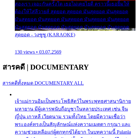
สองเรา เจอะกันครั้งใด เธอไม่เคยไยดี คราวนี้เธอยิ้มให้
ต้องให้ใส่ลีวายส์ สุดยอด สุดยอด มันสุดยอด มันสุดยอด
มันสุดยอด มันสุดยอด มันสุดยอด มันสุดยอด มันสุดยอด
มันสุดยอด มันสุดยอด มันสุดยอด มันสุดยอด มันสุดยอด
สุดยอด - วงซูซู (KARAOKE)
130 views • 03.07.2569
สารคดี
|
DOCUMENTARY
สารคดีทั้งหมด
DOCUMENTARY ALL
เจ้าแม่กวนอิมเป็นพระโพธิสัตว์ในพระพุทธศาสนานิกาย
มหายาน มีผู้เคารพนับถือบูชาในหลายประเทศ เช่น จีน
ญี่ปุ่น เกาหลี เวียดนาม รวมทั้งไทย โดยมีความเชื่อว่า
พระองค์ทรงเป็นสัญลักษณ์แห่งความเมตตา กรุณา และ
ความช่วยเหลือแก่ผู้ตกทุกข์ได้ยาก ในบทความนี้ Palanla