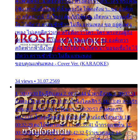
คู่แฟนเพลง ไม่เคยคิดว่าเก่ง หรือดังกว่าใคร..ใคร พระคุณ
ผู้ฟัง เท่านั้นยิ่งใหญ่ ที่เป็นแรงใจ ให้ผมดังมา.. ขอ องค์เท
วา สถิตฟากฟ้ายิ่งใหญ่ คุ้มภัยให้ท่าน เถิดหนา ขอจงเชื่อ
ใจ ไว้เถิดว่า ตราบชั่วชีวา ไม่ลืมแฟนเพลง ขอ อยู่คู่แฟน
เพลง ไม่เคยคิดว่าเก่ง หรือดังกว่าใคร..ใคร พระคุณผู้ฟัง
เท่านั้นยิ่งใหญ่ ที่เป็นแรงใจ ให้ผมดังมา.. ขอ องค์เทวา
สถิตฟากฟ้ายิ่งใหญ่ คุ้มภัยให้ท่าน เถิดหนา ขอจงเชื่อใจ ไว้
เถิดว่า ตราบชั่วชีวา ไม่ลืมแฟนเพลง
ขอบคุณแฟนเพลง - Cover Ver. (KARAOKE)
34 views • 31.07.2569
1. 00:00:00 ยินดีรับเดน 2. 00:03:44 น้ำตาอีสาน 3. 00:07:51
กิ่งทองใบหยก 4. 00:10:35 น้ำนิ่งไหลลึก 5. 00:13:49 ลานรัก
ลานเท 6. 00:17:06 จำใจจาก 7. 00:20:53 คืนฝนตก 8.
00:25:16 น้ำลงเดือนยี่ 9. 00:28:47 โสนน้อยเรือนงาม 10.
00:32:29 ตอไม้ที่ตายแล้ว 11. 00:35:41 น้ำกรดแช่เย็น 12.
00:39:08 อยากฟังซ้ำ 13. 00:42:32 รู้ว่าเขาหลอก 14.