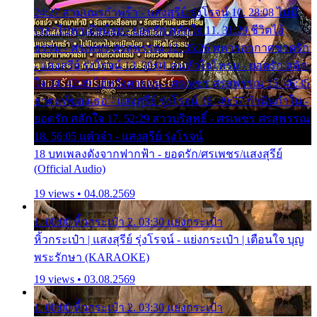
24:27 สามเณรกำพร้า - แสงสุรีย์ รุ่งโรจน์ 10. 28:08 ไม่มี
เวลาไปหาเมียน้อย - ยอดรัก สลักใจ 11. 31:29 ชีวิตไอ้
ธรรม - ศรเพชร ศรสุพรรณ 12. 35:26 ทหารอากาศขาดรัก
- แสงสุรีย์ รุ่งโรจน์ 13. 39:01 คนหัวใจโทรม - ยอดรัก สลัก
ใจ 14. 42:49 ไอ้หวังตายแน่ - ศรเพชร ศรสุพรรณ 15. 46:35
ธาตุแท้ของเธอ - แสงสุรีย์ รุ่งโรจน์ 16. 49:57 กำนันกำใน -
ยอดรัก สลักใจ 17. 52:29 สาวบริสุทธิ์ - ศรเพชร ศรสุพรรณ
18. 56:05 แต๋วจ๋า - แสงสุรีย์ รุ่งโรจน์
18 บทเพลงดังจากฟากฟ้า - ยอดรัก/ศรเพชร/แสงสุรีย์
(Official Audio)
19 views • 04.08.2569
1. 00:00 หิ้วกระเป๋า 2. 03:30 แย่งกระเป๋า
หิ้วกระเป๋า | แสงสุรีย์ รุ่งโรจน์ - แย่งกระเป๋า | เตือนใจ บุญ
พระรักษา (KARAOKE)
19 views • 03.08.2569
1. 00:00 หิ้วกระเป๋า 2. 03:30 แย่งกระเป๋า