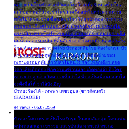
เพราะเป็นโรครักจาง ชีวิตเคว้งคว้าง เมื่อรักห่างร้างไกล
แม่ก็บอก พ่อก็สั่งจะรักใครสักครั้ง อย่าไปหวังความรวย
พลั้งไปใครจะช่วย ซื้อเปลมาไกว ให้ลูกบัวทอง เวรกรรม
ตามสนอง จึงเศร้าหมอง กลีบบัวทองต้องโรย บัวทองไม่
ตระหนัก เพราะไม่รักโคลนตม บัวทองท้องกลม เพราะลืม
ตมน้ำคลอง หลงลิ้น ที่สิ้นสัตย์ เจ้าจึงไม่ระมัด หลงกลิ่นลิ้น
โชย คำหวาน เขาวาดโรย บัวทองกลีบโรย ต้องร้อนรุม บัว
มาบานก่อนตูม ดุจไฟสุมร้อนรุมอุรา บัวทองผ่ายผอม
เพราะตรอมฤทัย ข้าวปลาไม่สนใจ ร้องไห้ลูกเดียว หยุด
โศก เสียเถิดทอง พักความเศร้าหมอง เถิดทองจ๋า ถึงใคร
เขาจะว่า ลูกเจ้าเกิดมา จะชื่อว่าไง พี่ขอเป็นเพื่อนปลอบใจ
จะตั้งชื่อให้ ว่าไอ้บังเอิญ
บัวทองร้องไห้ - เทพพร เพชรอุบล (ซาวด์ดนตรี)
(KARAOKE)
94 views • 06.07.2569
บัวทองโศก เพราะเป็นโรครักรุม ในอกกลัดกลุ้ม โดนแฟน
หนุ่มหลอกเอา เขารวย และรูปหล่อ มาพะเน้าพะนอ