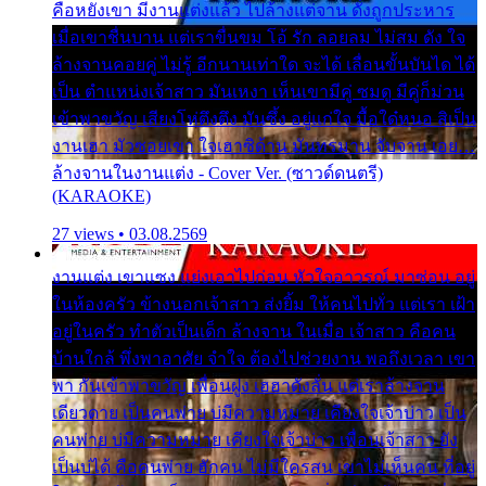
คือหยังเขา มีงานแต่งแล้ว ไปล้างแต่จาน ดั่งถูกประหาร
เมื่อเขาชื่นบาน แต่เราขื่นขม โอ้ รัก ลอยลม ไม่สม ดัง ใจ
ล้างจานคอยคู่ ไม่รู้ อีกนานเท่าใด จะได้ เลื่อนขั้นบันได ได้
เป็น ตำแหน่งเจ้าสาว มันเหงา เห็นเขามีคู่ ซมดู มีคู่ก็ม่วน
เข้าพาขวัญ เสียงโห่ตึงตึง มันซึ้ง อยู่แก่ใจ มื้อใด๋หนอ สิเป็น
งานเฮา มัวซอยเขา ใจเฮาซิด้าน มันทรมาน จับจาน เอย…
ล้างจานในงานแต่ง - Cover Ver. (ซาวด์ดนตรี)
(KARAOKE)
27 views • 03.08.2569
งานแต่ง เขาแซง แย่งเอาไปก่อน หัวใจอาวรณ์ มาซ่อน อยู่
ในห้องครัว ข้างนอกเจ้าสาว ส่งยิ้ม ให้คนไปทั่ว แต่เรา เฝ้า
อยู่ในครัว ทำตัวเป็นเด็ก ล้างจาน ในเมื่อ เจ้าสาว คือคน
บ้านใกล้ พึ่งพาอาศัย จำใจ ต้องไปช่วยงาน พอถึงเวลา เขา
พา กันเข้าพาขวัญ เพื่อนฝูง เฮฮาดังลั่น แต่เราล้างจาน
เดียวดาย เป็นคนพ่าย บ่มีความหมาย เคียงใจเจ้าบ่าว เป็น
คนพ่าย บ่มีความหมาย เคียงใจเจ้าบ่าว เพื่อนเจ้าสาว ยัง
เป็นบ่ได้ คือคนพ่าย ฮักคน ไม่มีใครสน เขาไม่เห็นคน ที่อยู่