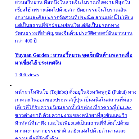
สวนอวี้หยวน คือหนึ่งในสวนจีนโบราณที่งดงามที่สุดใน
เซี่ยงไฮ้ เพราะเต็มไปด้วยสถาปัตยกรรมจีนโบราณอัน
งดงามและศิลปะการจัดสวนที่ประณีต สวนแห่งนี้ไม่เพียง
แต่เป็นสถานที่พักผ่อนหย่อนใจแต่ยังเป็นมรดกทาง
วัฒนธรรมที่สำคัญของจีนด้วยประวัติศาสตร์อันยาวนาน
กว่า 400 ปี
Yuyuan Garden : สวนอวี้หยวน จุดเช็กอินห้ามพลาดเมื่อ
มาเซี่ยงไฮ้ ประเทศจีน
1,306 views
หน้าผาโทจินโบ (Tojinbo) ตั้งอยู่ในจังหวัดฟุกุอิ (Fukui) ทาง
ภาคตะวันออกของประเทศญี่ปุ่น เป็นหนึ่งในสถานที่ท่อง
เที่ยวที่ได้รับความนิยมจากทั้งนักท่องเที่ยวชาวญี่ปุ่นและ
ชาวต่างชาติ ด้วยความงามของหน้าผาที่สูงชันและวิว
ทิวทัศน์ที่น่าทึ่ง และไม่เพียงแต่เป็นสถานที่ที่เต็มไปด้วย
ความงามจากธรรมชาติ แต่ยังแฝงไปด้วยตำนานและ
ความเชื่อที่ลึกซึ้งด้วย