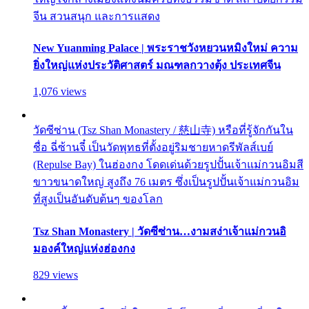
จีน สวนสนุก และการแสดง
New Yuanming Palace | พระราชวังหยวนหมิงใหม่ ความ
ยิ่งใหญ่แห่งประวัติศาสตร์ มณฑลกวางตุ้ง ประเทศจีน
1,076 views
วัดซีซ่าน (Tsz Shan Monastery / 慈山寺) หรือที่รู้จักกันใน
ชื่อ ฉี่ซ้านจี๋ เป็นวัดพุทธที่ตั้งอยู่ริมชายหาดรีพัลส์เบย์
(Repulse Bay) ในฮ่องกง โดดเด่นด้วยรูปปั้นเจ้าแม่กวนอิมสี
ขาวขนาดใหญ่ สูงถึง 76 เมตร ซึ่งเป็นรูปปั้นเจ้าแม่กวนอิม
ที่สูงเป็นอันดับต้นๆ ของโลก
Tsz Shan Monastery | วัดซีซ่าน…งามสง่าเจ้าแม่กวนอิ
มองค์ใหญ่แห่งฮ่องกง
829 views