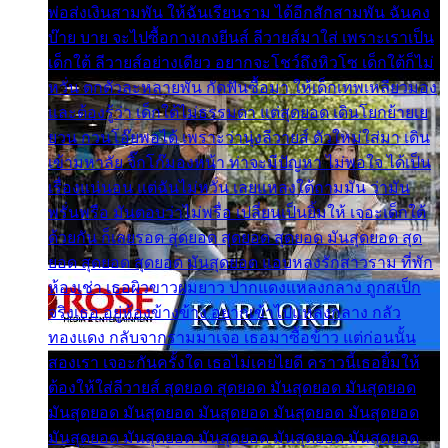
พ่อส่งเงินสามพัน ให้ฉันเรียนราม ได้อีกสักสามพัน ฉันคง
บ๊าย บาย จะไปซื้อกางเกงยีนส์ ลีวายส์มาใส่ เพราะเราเป็น
เด็กใต้ ลีวายส์อย่างเดียว อยากจะโชว์ถึงหิวโซ เด็กใต้ก็ไม่
หวั่น ตกตัวละหลายพัน กัดฟันซื้อมา ให้เด็กเทพเหลียวมอง
และต้องรู้ว่า เด็กใต้ไม่ธรรมดา แต่สุดยอด เดินโยกย้ายเย
ยวน กวนโอ๊ยพอได้ เพราะว่านุ่งลีวายส์ ตัวใหม่ใส่มา เดิน
เข้ามหาลัย จิ๊กโก๊มองหน้า ท่าจะมีปัญหา ไม่พอใจ ได้เป็น
เรื่องแน่นอน แต่ฉันไม่หวั่น เลยแหลงใต้ถามมัน ว่ามัน
พรั่นพรือ มันตอบว่าไม่พรื่อ เปลี่ยนเป็นยิ้มให้ เจอะเด็กใต้
ด้วยกัน ก็เลยรอด สุดยอด สุดยอด สุดยอด มันสุดยอด สุด
ยอด สุดยอด สุดยอด มันสุดยอด แอบหลงรักสาวราม ที่พัก
ห้องเช่า เธอผิวขาวผมยาว ปากแดงแหลงกลาง ถูกสเป็ก
จริงเธอ อยู่ห้องข้างข้าง อยากเข้าไปแหลงกลาง กลัว
ทองแดง กลับจากรามมาเจอ เธอมาซื้อข้าว แต่ก่อนนั้น
สองเรา เจอะกันครั้งใด เธอไม่เคยไยดี คราวนี้เธอยิ้มให้
ต้องให้ใส่ลีวายส์ สุดยอด สุดยอด มันสุดยอด มันสุดยอด
มันสุดยอด มันสุดยอด มันสุดยอด มันสุดยอด มันสุดยอด
มันสุดยอด มันสุดยอด มันสุดยอด มันสุดยอด มันสุดยอด