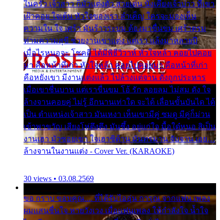
ในครัว เจ้าสาว ก็มัวแต่งตัว สวยเด่น นั่งเคียงเจ้าบ่าว ที่เขา
เฝ้าคอย ใจเต้น หัวใจของเรา ลำเค็ญ ใครจะมองเห็น
ความใน ใจ เศร้า มันร้าวระบม ต้องมาขื่นขม เศร้าตรม
ท่ามความสุขี ช่วยงานเขาแต่ง แต่เรา แล้งมาหลายปี
เมื่อไรหนอจะ โชคดี ได้มีพิธีวิวาห์ หัวใจหล้า คอยไปคอย
มา คือหน้าที่เก่า หัวใจหล้า คอยไปคอยมา คือหน้าที่เก่า
คือหยังเขา มีงานแต่งแล้ว ไปล้างแต่จาน ดั่งถูกประหาร
เมื่อเขาชื่นบาน แต่เราขื่นขม โอ้ รัก ลอยลม ไม่สม ดัง ใจ
ล้างจานคอยคู่ ไม่รู้ อีกนานเท่าใด จะได้ เลื่อนขั้นบันได ได้
เป็น ตำแหน่งเจ้าสาว มันเหงา เห็นเขามีคู่ ซมดู มีคู่ก็ม่วน
เข้าพาขวัญ เสียงโห่ตึงตึง มันซึ้ง อยู่แก่ใจ มื้อใด๋หนอ สิเป็น
งานเฮา มัวซอยเขา ใจเฮาซิด้าน มันทรมาน จับจาน เอย…
ล้างจานในงานแต่ง - Cover Ver. (KARAOKE)
30 views • 03.08.2569
ขอ กราบ ขอบคุณ.... ที่ได้รับไออุ่น การุณ จากแฟน เพลง
ผมแสนชื่นใจ หายวังเวง เมื่อแฟนเพลง ให้กำลังใจ น้ำใจ