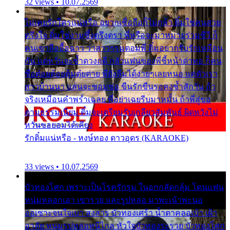
32 views • 10.07.2569
ไม่เคยรักใครแน่หรือ อยากเชื่อถือก็ไม่กล้า ติ๋มใช่คนสวย
ตรึงใจ ติ๋มใช่งามซึ้งตรึงตรา พี่หรือจะมาหมายร่วมชีวี ก็
คนเขาลืออื้อฉาว ว่าสาวๆรุมตอมพี่ ติ๋มอยากรับรักเหมือน
กัน แต่หวั่นจะช้ำดวงฤดี กลัวแฟนของพี่ชี้หน้าด่าทอ ก็คน
ชื่อต๋อยต้อยตุ้มตุ๋ยต่าย พี่ยังลืมได้ง่ายๆเลยหนอ แค่ตัวเรา
สาวบ้านนา แสนจะซอมซ่อ ขืนรักขืนรอคงช้ำสักวัน ถ้า
จริงเหมือนคำพร่ำเฉลย พี่อย่าเฉยรีบมาหมั้น ถ้าพี่สู่ขอ
ตามธรรมเนียม ติ๋มจะเตรียมรับเกลียวสัมพันธ์ ผิดหวังไม่
หวั่นขอยอมได้เคียง
รักติ๋มแน่หรือ - หงษ์ทอง ดาวอุดร (KARAOKE)
33 views • 10.07.2569
บัวทองโศก เพราะเป็นโรครักรุม ในอกกลัดกลุ้ม โดนแฟน
หนุ่มหลอกเอา เขารวย และรูปหล่อ มาพะเน้าพะนอ
ออเซาะจนใจเบา สงสาร บัวทองเศร้า น้ำตาคลอเบ้า เฝ้า
อาลัย หนุ่มรูปหล่อหนีไกล หัวใจบัวทองระรวย บัวทองโศก