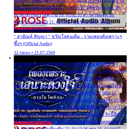
00:45:25 รอหน่อยน้องติ๋ม 15. 00:48:56 เรือล่มในหนอง 16.
00:51:43 บัตรเชิญสีเลือด 17. 00:56:07 อดีตรักโรงทอ 18.
01:00:00 เขมรไล่ควาย 19. 01:02:55 สาวสวนแตง 20.
01:05:51 แอบมอง 21. 01:09:27 พบรักปากน้ำโพ 22.
01:13:06 สายัณห์เมา
" สายัณห์ สัญญา " ขวัญใจคนเดิม - รวมเพลงดังเพราะๆ
ซึ้งๆ (Official Audio)
32 views • 21.07.2569
1. 00:00:00 ทำไมทำฉันได้ 2. 00:03:20 นางฟ้าสลัม 3.
00:06:50 คน 4. 00:10:36 บุญเหลือเกิน 5. 00:13:58 ฝนหยาด
สุดท้าย 6. 00:17:30 ยาใจยาจก 7. 00:20:30 คิดดูให้ดี 8.
00:24:21 ลบรอยแผลรัก 9. 00:27:35 เหมือนใจโดนกรีด 10.
00:30:54 ขบวนการเปาเปียว 11. 00:34:05 คำรำพัน 12.
00:37:20 ปาหนัน 13. 00:40:37 ใจเจ้ากรรม 14. 00:44:15 จูบ
ฉันแล้วจงตายเสีย 15. 00:47:24 ขอสูมาเต๊อะ 16. 00:51:11
คนใจมาร 17. 00:54:50 คืนทรมาน 18. 00:58:25 รักนี้สีดำ
19. 01:01:44 ส่วนเกิน 20. 01:05:42 หยาดน้ำฝนหยดน้ำตา
21. 01:09:13 เหลือเพียงฝัน 22. 01:13:26 เขา 23. 01:16:37