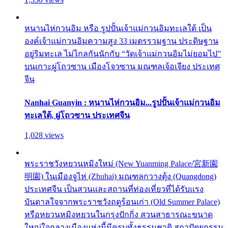
หนานไห่กวนอิม หรือ รูปปั้นเจ้าแม่กวนอิมทะเลใต้ เป็น
องค์เจ้าแม่กวนอิมความสูง 33 เมตรรวมฐาน ประดิษฐาน
อยู่ริมทะเล ไม่ไกลกันนักกับ “วัดเจ้าแม่กวนอิมไม่ยอมไป”
บนเกาะผู่โถวซาน เมืองโจวซาน มณฑลเจ้อเจียง ประเทศ
จีน
Nanhai Guanyin : หนานไห่กวนอิม...รูปปั้นเจ้าแม่กวนอิม
ทะเลใต้, ผู่โถวซาน ประเทศจีน
1,028 views
พระราชวังหยวนหมิงใหม่ (New Yuanming Palace/宮新園
明園) ในเมืองจูไห่ (Zhuhai) มณฑลกวางตุ้ง (Quangdong)
ประเทศจีน เป็นสวนและสถานที่ท่องเที่ยวที่ได้รับแรง
บันดาลใจจากพระราชวังฤดูร้อนเก่า (Old Summer Palace)
หรือหยวนหมิงหยวนในกรุงปักกิ่ง สวนสาธารณะขนาด
ใหญ่ใจกลางเมืองแห่งนี้มีครบทั้งธรรมชาติ สถาปัตยกรรม