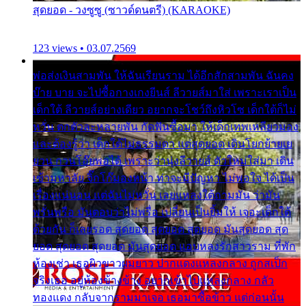
สุดยอด - วงซูซู (ซาวด์ดนตรี) (KARAOKE)
123 views • 03.07.2569
พ่อส่งเงินสามพัน ให้ฉันเรียนราม ได้อีกสักสามพัน ฉันคง
บ๊าย บาย จะไปซื้อกางเกงยีนส์ ลีวายส์มาใส่ เพราะเราเป็น
เด็กใต้ ลีวายส์อย่างเดียว อยากจะโชว์ถึงหิวโซ เด็กใต้ก็ไม่
หวั่น ตกตัวละหลายพัน กัดฟันซื้อมา ให้เด็กเทพเหลียวมอง
และต้องรู้ว่า เด็กใต้ไม่ธรรมดา แต่สุดยอด เดินโยกย้ายเย
ยวน กวนโอ๊ยพอได้ เพราะว่านุ่งลีวายส์ ตัวใหม่ใส่มา เดิน
เข้ามหาลัย จิ๊กโก๊มองหน้า ท่าจะมีปัญหา ไม่พอใจ ได้เป็น
เรื่องแน่นอน แต่ฉันไม่หวั่น เลยแหลงใต้ถามมัน ว่ามัน
พรั่นพรือ มันตอบว่าไม่พรื่อ เปลี่ยนเป็นยิ้มให้ เจอะเด็กใต้
ด้วยกัน ก็เลยรอด สุดยอด สุดยอด สุดยอด มันสุดยอด สุด
ยอด สุดยอด สุดยอด มันสุดยอด แอบหลงรักสาวราม ที่พัก
ห้องเช่า เธอผิวขาวผมยาว ปากแดงแหลงกลาง ถูกสเป็ก
จริงเธอ อยู่ห้องข้างข้าง อยากเข้าไปแหลงกลาง กลัว
ทองแดง กลับจากรามมาเจอ เธอมาซื้อข้าว แต่ก่อนนั้น