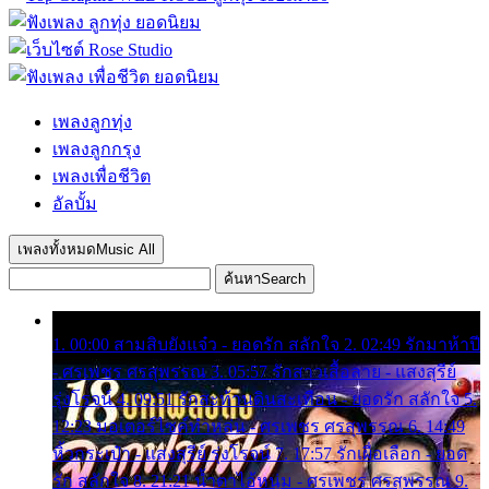
เพลงลูกทุ่ง
เพลงลูกกรุง
เพลงเพื่อชีวิต
อัลบั้ม
เพลงทั้งหมด
Music All
ค้นหา
Search
1. 00:00 สามสิบยังแจ๋ว - ยอดรัก สลักใจ 2. 02:49 รักมาห้าปี
- ศรเพชร ศรสุพรรณ 3. 05:57 รักสาวเสื้อลาย - แสงสุรีย์
รุ่งโรจน์ 4. 09:51 รักสะท้านดินสะเทือน - ยอดรัก สลักใจ 5.
12:23 มอเตอร์ไซค์ทำหล่น - ศรเพชร ศรสุพรรณ 6. 14:49
หิ้วกระเป๋า - แสงสุรีย์ รุ่งโรจน์ 7. 17:57 รักเผื่อเลือก - ยอด
รัก สลักใจ 8. 21:21 น้ำตาไอ้หนุ่ม - ศรเพชร ศรสุพรรณ 9.