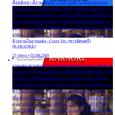
คือหยังเขา มีงานแต่งแล้ว ไปล้างแต่จาน ดั่งถูกประหาร
เมื่อเขาชื่นบาน แต่เราขื่นขม โอ้ รัก ลอยลม ไม่สม ดัง ใจ
ล้างจานคอยคู่ ไม่รู้ อีกนานเท่าใด จะได้ เลื่อนขั้นบันได ได้
เป็น ตำแหน่งเจ้าสาว มันเหงา เห็นเขามีคู่ ซมดู มีคู่ก็ม่วน
เข้าพาขวัญ เสียงโห่ตึงตึง มันซึ้ง อยู่แก่ใจ มื้อใด๋หนอ สิเป็น
งานเฮา มัวซอยเขา ใจเฮาซิด้าน มันทรมาน จับจาน เอย…
ล้างจานในงานแต่ง - Cover Ver. (ซาวด์ดนตรี)
(KARAOKE)
27 views • 03.08.2569
งานแต่ง เขาแซง แย่งเอาไปก่อน หัวใจอาวรณ์ มาซ่อน อยู่
ในห้องครัว ข้างนอกเจ้าสาว ส่งยิ้ม ให้คนไปทั่ว แต่เรา เฝ้า
อยู่ในครัว ทำตัวเป็นเด็ก ล้างจาน ในเมื่อ เจ้าสาว คือคน
บ้านใกล้ พึ่งพาอาศัย จำใจ ต้องไปช่วยงาน พอถึงเวลา เขา
พา กันเข้าพาขวัญ เพื่อนฝูง เฮฮาดังลั่น แต่เราล้างจาน
เดียวดาย เป็นคนพ่าย บ่มีความหมาย เคียงใจเจ้าบ่าว เป็น
คนพ่าย บ่มีความหมาย เคียงใจเจ้าบ่าว เพื่อนเจ้าสาว ยัง
เป็นบ่ได้ คือคนพ่าย ฮักคน ไม่มีใครสน เขาไม่เห็นคน ที่อยู่