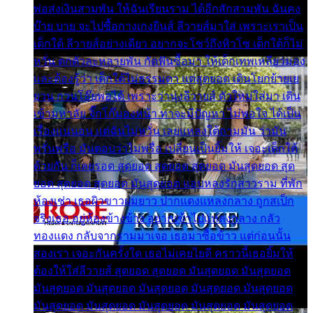
พ่อส่งเงินสามพัน ให้ฉันเรียนราม ได้อีกสักสามพัน ฉันคง
บ๊าย บาย จะไปซื้อกางเกงยีนส์ ลีวายส์มาใส่ เพราะเราเป็น
เด็กใต้ ลีวายส์อย่างเดียว อยากจะโชว์ถึงหิวโซ เด็กใต้ก็ไม่
หวั่น ตกตัวละหลายพัน กัดฟันซื้อมา ให้เด็กเทพเหลียวมอง
และต้องรู้ว่า เด็กใต้ไม่ธรรมดา แต่สุดยอด เดินโยกย้ายเย
ยวน กวนโอ๊ยพอได้ เพราะว่านุ่งลีวายส์ ตัวใหม่ใส่มา เดิน
เข้ามหาลัย จิ๊กโก๊มองหน้า ท่าจะมีปัญหา ไม่พอใจ ได้เป็น
เรื่องแน่นอน แต่ฉันไม่หวั่น เลยแหลงใต้ถามมัน ว่ามัน
พรั่นพรือ มันตอบว่าไม่พรื่อ เปลี่ยนเป็นยิ้มให้ เจอะเด็กใต้
ด้วยกัน ก็เลยรอด สุดยอด สุดยอด สุดยอด มันสุดยอด สุด
ยอด สุดยอด สุดยอด มันสุดยอด แอบหลงรักสาวราม ที่พัก
ห้องเช่า เธอผิวขาวผมยาว ปากแดงแหลงกลาง ถูกสเป็ก
จริงเธอ อยู่ห้องข้างข้าง อยากเข้าไปแหลงกลาง กลัว
ทองแดง กลับจากรามมาเจอ เธอมาซื้อข้าว แต่ก่อนนั้น
สองเรา เจอะกันครั้งใด เธอไม่เคยไยดี คราวนี้เธอยิ้มให้
ต้องให้ใส่ลีวายส์ สุดยอด สุดยอด มันสุดยอด มันสุดยอด
มันสุดยอด มันสุดยอด มันสุดยอด มันสุดยอด มันสุดยอด
มันสุดยอด มันสุดยอด มันสุดยอด มันสุดยอด มันสุดยอด