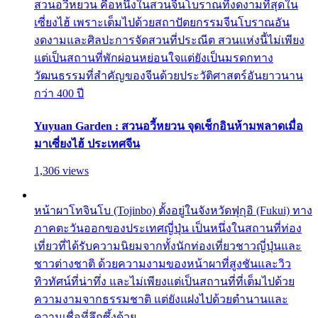
สวนอวี้หยวน คือหนึ่งในสวนจีนโบราณที่งดงามที่สุดใน
เซี่ยงไฮ้ เพราะเต็มไปด้วยสถาปัตยกรรมจีนโบราณอัน
งดงามและศิลปะการจัดสวนที่ประณีต สวนแห่งนี้ไม่เพียง
แต่เป็นสถานที่พักผ่อนหย่อนใจแต่ยังเป็นมรดกทาง
วัฒนธรรมที่สำคัญของจีนด้วยประวัติศาสตร์อันยาวนาน
กว่า 400 ปี
Yuyuan Garden : สวนอวี้หยวน จุดเช็กอินห้ามพลาดเมื่อ
มาเซี่ยงไฮ้ ประเทศจีน
1,306 views
หน้าผาโทจินโบ (Tojinbo) ตั้งอยู่ในจังหวัดฟุกุอิ (Fukui) ทาง
ภาคตะวันออกของประเทศญี่ปุ่น เป็นหนึ่งในสถานที่ท่อง
เที่ยวที่ได้รับความนิยมจากทั้งนักท่องเที่ยวชาวญี่ปุ่นและ
ชาวต่างชาติ ด้วยความงามของหน้าผาที่สูงชันและวิว
ทิวทัศน์ที่น่าทึ่ง และไม่เพียงแต่เป็นสถานที่ที่เต็มไปด้วย
ความงามจากธรรมชาติ แต่ยังแฝงไปด้วยตำนานและ
ความเชื่อที่ลึกซึ้งด้วย