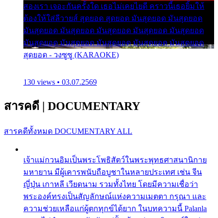
สองเรา เจอะกันครั้งใด เธอไม่เคยไยดี คราวนี้เธอยิ้มให้
ต้องให้ใส่ลีวายส์ สุดยอด สุดยอด มันสุดยอด มันสุดยอด
มันสุดยอด มันสุดยอด มันสุดยอด มันสุดยอด มันสุดยอด
มันสุดยอด มันสุดยอด มันสุดยอด มันสุดยอด มันสุดยอด
สุดยอด - วงซูซู (KARAOKE)
130 views • 03.07.2569
สารคดี
|
DOCUMENTARY
สารคดีทั้งหมด
DOCUMENTARY ALL
เจ้าแม่กวนอิมเป็นพระโพธิสัตว์ในพระพุทธศาสนานิกาย
มหายาน มีผู้เคารพนับถือบูชาในหลายประเทศ เช่น จีน
ญี่ปุ่น เกาหลี เวียดนาม รวมทั้งไทย โดยมีความเชื่อว่า
พระองค์ทรงเป็นสัญลักษณ์แห่งความเมตตา กรุณา และ
ความช่วยเหลือแก่ผู้ตกทุกข์ได้ยาก ในบทความนี้ Palanla