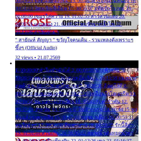
00:45:25 รอหน่อยน้องติ๋ม 15. 00:48:56 เรือล่มในหนอง 16.
00:51:43 บัตรเชิญสีเลือด 17. 00:56:07 อดีตรักโรงทอ 18.
01:00:00 เขมรไล่ควาย 19. 01:02:55 สาวสวนแตง 20.
01:05:51 แอบมอง 21. 01:09:27 พบรักปากน้ำโพ 22.
01:13:06 สายัณห์เมา
" สายัณห์ สัญญา " ขวัญใจคนเดิม - รวมเพลงดังเพราะๆ
ซึ้งๆ (Official Audio)
32 views • 21.07.2569
1. 00:00:00 ทำไมทำฉันได้ 2. 00:03:20 นางฟ้าสลัม 3.
00:06:50 คน 4. 00:10:36 บุญเหลือเกิน 5. 00:13:58 ฝนหยาด
สุดท้าย 6. 00:17:30 ยาใจยาจก 7. 00:20:30 คิดดูให้ดี 8.
00:24:21 ลบรอยแผลรัก 9. 00:27:35 เหมือนใจโดนกรีด 10.
00:30:54 ขบวนการเปาเปียว 11. 00:34:05 คำรำพัน 12.
00:37:20 ปาหนัน 13. 00:40:37 ใจเจ้ากรรม 14. 00:44:15 จูบ
ฉันแล้วจงตายเสีย 15. 00:47:24 ขอสูมาเต๊อะ 16. 00:51:11
คนใจมาร 17. 00:54:50 คืนทรมาน 18. 00:58:25 รักนี้สีดำ
19. 01:01:44 ส่วนเกิน 20. 01:05:42 หยาดน้ำฝนหยดน้ำตา
21. 01:09:13 เหลือเพียงฝัน 22. 01:13:26 เขา 23. 01:16:37