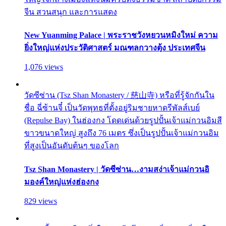
จีน สวนสนุก และการแสดง
New Yuanming Palace | พระราชวังหยวนหมิงใหม่ ความ
ยิ่งใหญ่แห่งประวัติศาสตร์ มณฑลกวางตุ้ง ประเทศจีน
1,076 views
วัดซีซ่าน (Tsz Shan Monastery / 慈山寺) หรือที่รู้จักกันใน
ชื่อ ฉี่ซ้านจี๋ เป็นวัดพุทธที่ตั้งอยู่ริมชายหาดรีพัลส์เบย์
(Repulse Bay) ในฮ่องกง โดดเด่นด้วยรูปปั้นเจ้าแม่กวนอิมสี
ขาวขนาดใหญ่ สูงถึง 76 เมตร ซึ่งเป็นรูปปั้นเจ้าแม่กวนอิม
ที่สูงเป็นอันดับต้นๆ ของโลก
Tsz Shan Monastery | วัดซีซ่าน…งามสง่าเจ้าแม่กวนอิ
มองค์ใหญ่แห่งฮ่องกง
829 views