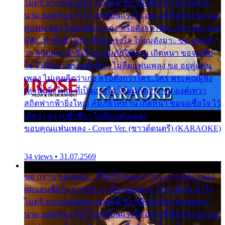
ไมตรี จากแฟนเพลง ทุกทุกที่ ปราณีหลั่งไหล ผมขอฝาก
นาม ยอดรักเอาไว้ โปรดเป็นแรงใจ อย่างนี้เรื่อยไป ขอ อยู่
คู่แฟนเพลง ไม่เคยคิดว่าเก่ง หรือดังกว่าใคร..ใคร พระคุณ
ผู้ฟัง เท่านั้นยิ่งใหญ่ ที่เป็นแรงใจ ให้ผมดังมา.. ขอ องค์เท
วา สถิตฟากฟ้ายิ่งใหญ่ คุ้มภัยให้ท่าน เถิดหนา ขอจงเชื่อ
ใจ ไว้เถิดว่า ตราบชั่วชีวา ไม่ลืมแฟนเพลง ขอ อยู่คู่แฟน
เพลง ไม่เคยคิดว่าเก่ง หรือดังกว่าใคร..ใคร พระคุณผู้ฟัง
เท่านั้นยิ่งใหญ่ ที่เป็นแรงใจ ให้ผมดังมา.. ขอ องค์เทวา
สถิตฟากฟ้ายิ่งใหญ่ คุ้มภัยให้ท่าน เถิดหนา ขอจงเชื่อใจ ไว้
เถิดว่า ตราบชั่วชีวา ไม่ลืมแฟนเพลง
ขอบคุณแฟนเพลง - Cover Ver. (ซาวด์ดนตรี) (KARAOKE)
34 views • 31.07.2569
ขอ กราบ ขอบคุณ.... ที่ได้รับไออุ่น การุณ จากแฟน เพลง
ผมแสนชื่นใจ หายวังเวง เมื่อแฟนเพลง ให้กำลังใจ น้ำใจ
ไมตรี จากแฟนเพลง ทุกทุกที่ ปราณีหลั่งไหล ผมขอฝาก
นาม ยอดรักเอาไว้ โปรดเป็นแรงใจ อย่างนี้เรื่อยไป ขอ อยู่