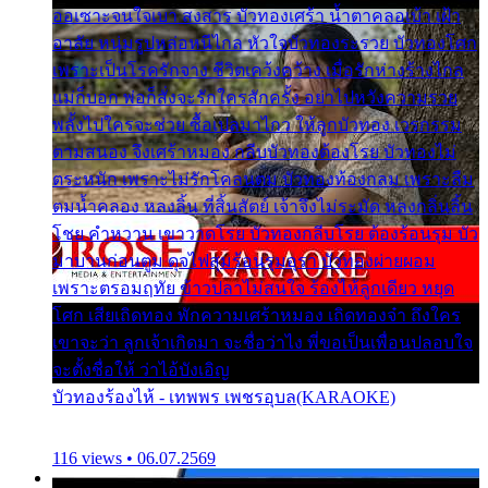
ออเซาะจนใจเบา สงสาร บัวทองเศร้า น้ำตาคลอเบ้า เฝ้า
อาลัย หนุ่มรูปหล่อหนีไกล หัวใจบัวทองระรวย บัวทองโศก
เพราะเป็นโรครักจาง ชีวิตเคว้งคว้าง เมื่อรักห่างร้างไกล
แม่ก็บอก พ่อก็สั่งจะรักใครสักครั้ง อย่าไปหวังความรวย
พลั้งไปใครจะช่วย ซื้อเปลมาไกว ให้ลูกบัวทอง เวรกรรม
ตามสนอง จึงเศร้าหมอง กลีบบัวทองต้องโรย บัวทองไม่
ตระหนัก เพราะไม่รักโคลนตม บัวทองท้องกลม เพราะลืม
ตมน้ำคลอง หลงลิ้น ที่สิ้นสัตย์ เจ้าจึงไม่ระมัด หลงกลิ่นลิ้น
โชย คำหวาน เขาวาดโรย บัวทองกลีบโรย ต้องร้อนรุม บัว
มาบานก่อนตูม ดุจไฟสุมร้อนรุมอุรา บัวทองผ่ายผอม
เพราะตรอมฤทัย ข้าวปลาไม่สนใจ ร้องไห้ลูกเดียว หยุด
โศก เสียเถิดทอง พักความเศร้าหมอง เถิดทองจ๋า ถึงใคร
เขาจะว่า ลูกเจ้าเกิดมา จะชื่อว่าไง พี่ขอเป็นเพื่อนปลอบใจ
จะตั้งชื่อให้ ว่าไอ้บังเอิญ
บัวทองร้องไห้ - เทพพร เพชรอุบล(KARAOKE)
116 views • 06.07.2569