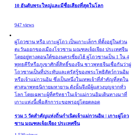
10 อันดับพระใหญ่และมีชื่อเสียงที่สุดในโลก
947 views
ผู่โถวซาน หรือ เกาะผู่โถว เป็นเกาะเล็กๆ ที่ตั้งอยู่ในส่วน
ตะวันออกของเมืองโจวซาน มณฑลเจ้อเจียง ประเทศจีน
โดยอยู่ทางตอนใต้ของนครเซี่ยงไฮ้ ผู่โถวซานเป็น 1 ใน 4
พุทธคีรีหรือภูเขาศักดิ์สิทธิ์ของจีน ชาวพุทธจีนเชื่อกันว่าผู่
โถวซานเป็นที่ประทับและตรัสรู้ของพระโพธิสัตว์กวนอิม
หรือเจ้าแม่กวนอิม ซึ่งเป็นหนึ่งในเทพเจ้าที่สำคัญที่สุดใน
ศาสนาพุทธนิกายมหายาน ดังนั้นจึงมีผู้แสวงบุญจากทั่ว
โลก โดยเฉพาะผู้ที่ศรัทธาในเจ้าแม่กวนอิมเดินทางมาที่
เกาะแห่งนี้เพื่อสักการะขอพรอยู่โดยตลอด
รวม 5 วัดสำคัญแห่งถิ่นกำเนิดเจ้าแม่กวนอิม | เกาะผู่โถว
ซาน มณฑลเจ้อเจียง ประเทศจีน
1,530 views