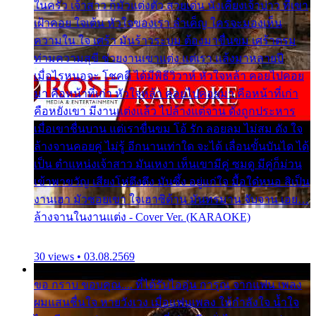
ในครัว เจ้าสาว ก็มัวแต่งตัว สวยเด่น นั่งเคียงเจ้าบ่าว ที่เขา
เฝ้าคอย ใจเต้น หัวใจของเรา ลำเค็ญ ใครจะมองเห็น
ความใน ใจ เศร้า มันร้าวระบม ต้องมาขื่นขม เศร้าตรม
ท่ามความสุขี ช่วยงานเขาแต่ง แต่เรา แล้งมาหลายปี
เมื่อไรหนอจะ โชคดี ได้มีพิธีวิวาห์ หัวใจหล้า คอยไปคอย
มา คือหน้าที่เก่า หัวใจหล้า คอยไปคอยมา คือหน้าที่เก่า
คือหยังเขา มีงานแต่งแล้ว ไปล้างแต่จาน ดั่งถูกประหาร
เมื่อเขาชื่นบาน แต่เราขื่นขม โอ้ รัก ลอยลม ไม่สม ดัง ใจ
ล้างจานคอยคู่ ไม่รู้ อีกนานเท่าใด จะได้ เลื่อนขั้นบันได ได้
เป็น ตำแหน่งเจ้าสาว มันเหงา เห็นเขามีคู่ ซมดู มีคู่ก็ม่วน
เข้าพาขวัญ เสียงโห่ตึงตึง มันซึ้ง อยู่แก่ใจ มื้อใด๋หนอ สิเป็น
งานเฮา มัวซอยเขา ใจเฮาซิด้าน มันทรมาน จับจาน เอย…
ล้างจานในงานแต่ง - Cover Ver. (KARAOKE)
30 views • 03.08.2569
ขอ กราบ ขอบคุณ.... ที่ได้รับไออุ่น การุณ จากแฟน เพลง
ผมแสนชื่นใจ หายวังเวง เมื่อแฟนเพลง ให้กำลังใจ น้ำใจ