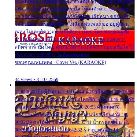
คู่แฟนเพลง ไม่เคยคิดว่าเก่ง หรือดังกว่าใคร..ใคร พระคุณ
ผู้ฟัง เท่านั้นยิ่งใหญ่ ที่เป็นแรงใจ ให้ผมดังมา.. ขอ องค์เท
วา สถิตฟากฟ้ายิ่งใหญ่ คุ้มภัยให้ท่าน เถิดหนา ขอจงเชื่อ
ใจ ไว้เถิดว่า ตราบชั่วชีวา ไม่ลืมแฟนเพลง ขอ อยู่คู่แฟน
เพลง ไม่เคยคิดว่าเก่ง หรือดังกว่าใคร..ใคร พระคุณผู้ฟัง
เท่านั้นยิ่งใหญ่ ที่เป็นแรงใจ ให้ผมดังมา.. ขอ องค์เทวา
สถิตฟากฟ้ายิ่งใหญ่ คุ้มภัยให้ท่าน เถิดหนา ขอจงเชื่อใจ ไว้
เถิดว่า ตราบชั่วชีวา ไม่ลืมแฟนเพลง
ขอบคุณแฟนเพลง - Cover Ver. (KARAOKE)
34 views • 31.07.2569
1. 00:00:00 ยินดีรับเดน 2. 00:03:44 น้ำตาอีสาน 3. 00:07:51
กิ่งทองใบหยก 4. 00:10:35 น้ำนิ่งไหลลึก 5. 00:13:49 ลานรัก
ลานเท 6. 00:17:06 จำใจจาก 7. 00:20:53 คืนฝนตก 8.
00:25:16 น้ำลงเดือนยี่ 9. 00:28:47 โสนน้อยเรือนงาม 10.
00:32:29 ตอไม้ที่ตายแล้ว 11. 00:35:41 น้ำกรดแช่เย็น 12.
00:39:08 อยากฟังซ้ำ 13. 00:42:32 รู้ว่าเขาหลอก 14.