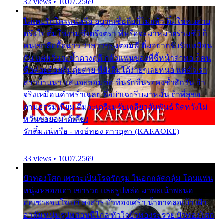
32 views • 10.07.2569
ไม่เคยรักใครแน่หรือ อยากเชื่อถือก็ไม่กล้า ติ๋มใช่คนสวย
ตรึงใจ ติ๋มใช่งามซึ้งตรึงตรา พี่หรือจะมาหมายร่วมชีวี ก็
คนเขาลืออื้อฉาว ว่าสาวๆรุมตอมพี่ ติ๋มอยากรับรักเหมือน
กัน แต่หวั่นจะช้ำดวงฤดี กลัวแฟนของพี่ชี้หน้าด่าทอ ก็คน
ชื่อต๋อยต้อยตุ้มตุ๋ยต่าย พี่ยังลืมได้ง่ายๆเลยหนอ แค่ตัวเรา
สาวบ้านนา แสนจะซอมซ่อ ขืนรักขืนรอคงช้ำสักวัน ถ้า
จริงเหมือนคำพร่ำเฉลย พี่อย่าเฉยรีบมาหมั้น ถ้าพี่สู่ขอ
ตามธรรมเนียม ติ๋มจะเตรียมรับเกลียวสัมพันธ์ ผิดหวังไม่
หวั่นขอยอมได้เคียง
รักติ๋มแน่หรือ - หงษ์ทอง ดาวอุดร (KARAOKE)
33 views • 10.07.2569
บัวทองโศก เพราะเป็นโรครักรุม ในอกกลัดกลุ้ม โดนแฟน
หนุ่มหลอกเอา เขารวย และรูปหล่อ มาพะเน้าพะนอ
ออเซาะจนใจเบา สงสาร บัวทองเศร้า น้ำตาคลอเบ้า เฝ้า
อาลัย หนุ่มรูปหล่อหนีไกล หัวใจบัวทองระรวย บัวทองโศก