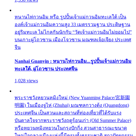
หนานไห่กวนอิม หรือ รูปปั้นเจ้าแม่กวนอิมทะเลใต้ เป็น
องค์เจ้าแม่กวนอิมความสูง 33 เมตรรวมฐาน ประดิษฐาน
อยู่ริมทะเล ไม่ไกลกันนักกับ “วัดเจ้าแม่กวนอิมไม่ยอมไป”
บนเกาะผู่โถวซาน เมืองโจวซาน มณฑลเจ้อเจียง ประเทศ
จีน
Nanhai Guanyin : หนานไห่กวนอิม...รูปปั้นเจ้าแม่กวนอิม
ทะเลใต้, ผู่โถวซาน ประเทศจีน
1,028 views
พระราชวังหยวนหมิงใหม่ (New Yuanming Palace/宮新園
明園) ในเมืองจูไห่ (Zhuhai) มณฑลกวางตุ้ง (Quangdong)
ประเทศจีน เป็นสวนและสถานที่ท่องเที่ยวที่ได้รับแรง
บันดาลใจจากพระราชวังฤดูร้อนเก่า (Old Summer Palace)
หรือหยวนหมิงหยวนในกรุงปักกิ่ง สวนสาธารณะขนาด
ใหญ่ใจกลางเมืองแห่งนี้มีครบทั้งธรรมชาติ สถาปัตยกรรม