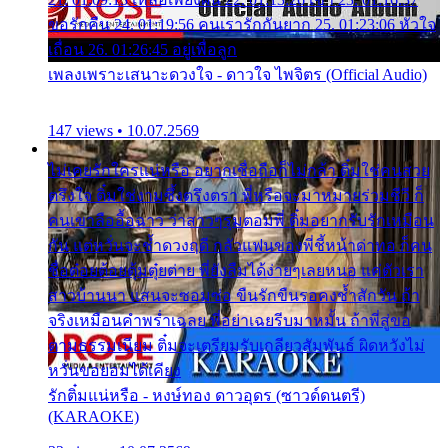
ขอรักคืน 24. 01:19:56 คนเรารักกันยาก 25. 01:23:06 หัวใจ
เถื่อน 26. 01:26:45 อยู่เพื่อลูก
เพลงเพราะเสนาะดวงใจ - ดาวใจ ไพจิตร (Official Audio)
147 views • 10.07.2569
ไม่เคยรักใครแน่หรือ อยากเชื่อถือก็ไม่กล้า ติ๋มใช่คนสวย
ตรึงใจ ติ๋มใช่งามซึ้งตรึงตรา พี่หรือจะมาหมายร่วมชีวี ก็
คนเขาลืออื้อฉาว ว่าสาวๆรุมตอมพี่ ติ๋มอยากรับรักเหมือน
กัน แต่หวั่นจะช้ำดวงฤดี กลัวแฟนของพี่ชี้หน้าด่าทอ ก็คน
ชื่อต๋อยต้อยตุ้มตุ๋ยต่าย พี่ยังลืมได้ง่ายๆเลยหนอ แค่ตัวเรา
สาวบ้านนา แสนจะซอมซ่อ ขืนรักขืนรอคงช้ำสักวัน ถ้า
จริงเหมือนคำพร่ำเฉลย พี่อย่าเฉยรีบมาหมั้น ถ้าพี่สู่ขอ
ตามธรรมเนียม ติ๋มจะเตรียมรับเกลียวสัมพันธ์ ผิดหวังไม่
หวั่นขอยอมได้เคียง
รักติ๋มแน่หรือ - หงษ์ทอง ดาวอุดร (ซาวด์ดนตรี)
(KARAOKE)