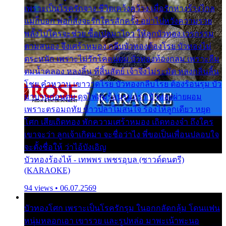
เพราะเป็นโรครักจาง ชีวิตเคว้งคว้าง เมื่อรักห่างร้างไกล
แม่ก็บอก พ่อก็สั่งจะรักใครสักครั้ง อย่าไปหวังความรวย
พลั้งไปใครจะช่วย ซื้อเปลมาไกว ให้ลูกบัวทอง เวรกรรม
ตามสนอง จึงเศร้าหมอง กลีบบัวทองต้องโรย บัวทองไม่
ตระหนัก เพราะไม่รักโคลนตม บัวทองท้องกลม เพราะลืม
ตมน้ำคลอง หลงลิ้น ที่สิ้นสัตย์ เจ้าจึงไม่ระมัด หลงกลิ่นลิ้น
โชย คำหวาน เขาวาดโรย บัวทองกลีบโรย ต้องร้อนรุม บัว
มาบานก่อนตูม ดุจไฟสุมร้อนรุมอุรา บัวทองผ่ายผอม
เพราะตรอมฤทัย ข้าวปลาไม่สนใจ ร้องไห้ลูกเดียว หยุด
โศก เสียเถิดทอง พักความเศร้าหมอง เถิดทองจ๋า ถึงใคร
เขาจะว่า ลูกเจ้าเกิดมา จะชื่อว่าไง พี่ขอเป็นเพื่อนปลอบใจ
จะตั้งชื่อให้ ว่าไอ้บังเอิญ
บัวทองร้องไห้ - เทพพร เพชรอุบล (ซาวด์ดนตรี)
(KARAOKE)
94 views • 06.07.2569
บัวทองโศก เพราะเป็นโรครักรุม ในอกกลัดกลุ้ม โดนแฟน
หนุ่มหลอกเอา เขารวย และรูปหล่อ มาพะเน้าพะนอ