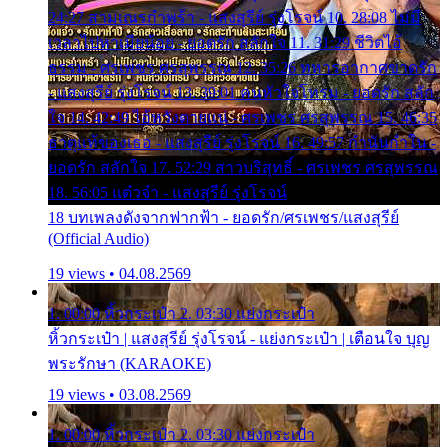
24:27 สามเณรกำพร้า - แสงสุรีย์ รุ่งโรจน์ 10. 28:08 ไม่มี
เวลาไปหาเมียน้อย - ยอดรัก สลักใจ 11. 31:29 ชีวิตไอ้
ธรรม - ศรเพชร ศรสุพรรณ 12. 35:26 ทหารอากาศขาดรัก
- แสงสุรีย์ รุ่งโรจน์ 13. 39:01 คนหัวใจโทรม - ยอดรัก สลัก
ใจ 14. 42:49 ไอ้หวังตายแน่ - ศรเพชร ศรสุพรรณ 15. 46:35
ธาตุแท้ของเธอ - แสงสุรีย์ รุ่งโรจน์ 16. 49:57 กำนันกำใน -
ยอดรัก สลักใจ 17. 52:29 สาวบริสุทธิ์ - ศรเพชร ศรสุพรรณ
18. 56:05 แต๋วจ๋า - แสงสุรีย์ รุ่งโรจน์
18 บทเพลงดังจากฟากฟ้า - ยอดรัก/ศรเพชร/แสงสุรีย์
(Official Audio)
19 views • 04.08.2569
1. 00:00 หิ้วกระเป๋า 2. 03:30 แย่งกระเป๋า
หิ้วกระเป๋า | แสงสุรีย์ รุ่งโรจน์ - แย่งกระเป๋า | เตือนใจ บุญ
พระรักษา (KARAOKE)
19 views • 03.08.2569
1. 00:00 หิ้วกระเป๋า 2. 03:30 แย่งกระเป๋า