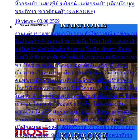
หิ้วกระเป๋า | แสงสุรีย์ รุ่งโรจน์ - แย่งกระเป๋า | เตือนใจ บุญ
พระรักษา (ซาวด์ดนตรี) (KARAOKE)
19 views • 03.08.2569
งานแต่ง เขาแซง แย่งเอาไปก่อน หัวใจอาวรณ์ มาซ่อน อยู่
ในห้องครัว ข้างนอกเจ้าสาว ส่งยิ้ม ให้คนไปทั่ว แต่เรา เฝ้า
อยู่ในครัว ทำตัวเป็นเด็ก ล้างจาน ในเมื่อ เจ้าสาว คือคน
บ้านใกล้ พึ่งพาอาศัย จำใจ ต้องไปช่วยงาน พอถึงเวลา เขา
พา กันเข้าพาขวัญ เพื่อนฝูง เฮฮาดังลั่น แต่เราล้างจาน
เดียวดาย เป็นคนพ่าย บ่มีความหมาย เคียงใจเจ้าบ่าว เป็น
คนพ่าย บ่มีความหมาย เคียงใจเจ้าบ่าว เพื่อนเจ้าสาว ยัง
เป็นบ่ได้ คือคนพ่าย ฮักคน ไม่มีใครสน เขาไม่เห็นคน ที่อยู่
ในครัว เจ้าสาว ก็มัวแต่งตัว สวยเด่น นั่งเคียงเจ้าบ่าว ที่เขา
เฝ้าคอย ใจเต้น หัวใจของเรา ลำเค็ญ ใครจะมองเห็น
ความใน ใจ เศร้า มันร้าวระบม ต้องมาขื่นขม เศร้าตรม
ท่ามความสุขี ช่วยงานเขาแต่ง แต่เรา แล้งมาหลายปี
เมื่อไรหนอจะ โชคดี ได้มีพิธีวิวาห์ หัวใจหล้า คอยไปคอย
มา คือหน้าที่เก่า หัวใจหล้า คอยไปคอยมา คือหน้าที่เก่า