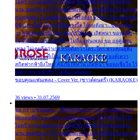
ไมตรี จากแฟนเพลง ทุกทุกที่ ปราณีหลั่งไหล ผมขอฝาก
นาม ยอดรักเอาไว้ โปรดเป็นแรงใจ อย่างนี้เรื่อยไป ขอ อยู่
คู่แฟนเพลง ไม่เคยคิดว่าเก่ง หรือดังกว่าใคร..ใคร พระคุณ
ผู้ฟัง เท่านั้นยิ่งใหญ่ ที่เป็นแรงใจ ให้ผมดังมา.. ขอ องค์เท
วา สถิตฟากฟ้ายิ่งใหญ่ คุ้มภัยให้ท่าน เถิดหนา ขอจงเชื่อ
ใจ ไว้เถิดว่า ตราบชั่วชีวา ไม่ลืมแฟนเพลง ขอ อยู่คู่แฟน
เพลง ไม่เคยคิดว่าเก่ง หรือดังกว่าใคร..ใคร พระคุณผู้ฟัง
เท่านั้นยิ่งใหญ่ ที่เป็นแรงใจ ให้ผมดังมา.. ขอ องค์เทวา
สถิตฟากฟ้ายิ่งใหญ่ คุ้มภัยให้ท่าน เถิดหนา ขอจงเชื่อใจ ไว้
เถิดว่า ตราบชั่วชีวา ไม่ลืมแฟนเพลง
ขอบคุณแฟนเพลง - Cover Ver. (ซาวด์ดนตรี) (KARAOKE)
36 views • 31.07.2569
ขอ กราบ ขอบคุณ.... ที่ได้รับไออุ่น การุณ จากแฟน เพลง
ผมแสนชื่นใจ หายวังเวง เมื่อแฟนเพลง ให้กำลังใจ น้ำใจ
ไมตรี จากแฟนเพลง ทุกทุกที่ ปราณีหลั่งไหล ผมขอฝาก
นาม ยอดรักเอาไว้ โปรดเป็นแรงใจ อย่างนี้เรื่อยไป ขอ อยู่