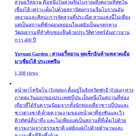
สวนอวี้หยวน คือหนึ่งในสวนจีนโบราณที่งดงามที่สุดใน
เซี่ยงไฮ้ เพราะเต็มไปด้วยสถาปัตยกรรมจีนโบราณอัน
งดงามและศิลปะการจัดสวนที่ประณีต สวนแห่งนี้ไม่เพียง
แต่เป็นสถานที่พักผ่อนหย่อนใจแต่ยังเป็นมรดกทาง
วัฒนธรรมที่สำคัญของจีนด้วยประวัติศาสตร์อันยาวนาน
กว่า 400 ปี
Yuyuan Garden : สวนอวี้หยวน จุดเช็กอินห้ามพลาดเมื่อ
มาเซี่ยงไฮ้ ประเทศจีน
1,308 views
หน้าผาโทจินโบ (Tojinbo) ตั้งอยู่ในจังหวัดฟุกุอิ (Fukui) ทาง
ภาคตะวันออกของประเทศญี่ปุ่น เป็นหนึ่งในสถานที่ท่อง
เที่ยวที่ได้รับความนิยมจากทั้งนักท่องเที่ยวชาวญี่ปุ่นและ
ชาวต่างชาติ ด้วยความงามของหน้าผาที่สูงชันและวิว
ทิวทัศน์ที่น่าทึ่ง และไม่เพียงแต่เป็นสถานที่ที่เต็มไปด้วย
ความงามจากธรรมชาติ แต่ยังแฝงไปด้วยตำนานและ
ความเชื่อที่ลึกซึ้งด้วย