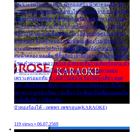
ออเซาะจนใจเบา สงสาร บัวทองเศร้า น้ำตาคลอเบ้า เฝ้า
อาลัย หนุ่มรูปหล่อหนีไกล หัวใจบัวทองระรวย บัวทองโศก
เพราะเป็นโรครักจาง ชีวิตเคว้งคว้าง เมื่อรักห่างร้างไกล
แม่ก็บอก พ่อก็สั่งจะรักใครสักครั้ง อย่าไปหวังความรวย
พลั้งไปใครจะช่วย ซื้อเปลมาไกว ให้ลูกบัวทอง เวรกรรม
ตามสนอง จึงเศร้าหมอง กลีบบัวทองต้องโรย บัวทองไม่
ตระหนัก เพราะไม่รักโคลนตม บัวทองท้องกลม เพราะลืม
ตมน้ำคลอง หลงลิ้น ที่สิ้นสัตย์ เจ้าจึงไม่ระมัด หลงกลิ่นลิ้น
โชย คำหวาน เขาวาดโรย บัวทองกลีบโรย ต้องร้อนรุม บัว
มาบานก่อนตูม ดุจไฟสุมร้อนรุมอุรา บัวทองผ่ายผอม
เพราะตรอมฤทัย ข้าวปลาไม่สนใจ ร้องไห้ลูกเดียว หยุด
โศก เสียเถิดทอง พักความเศร้าหมอง เถิดทองจ๋า ถึงใคร
เขาจะว่า ลูกเจ้าเกิดมา จะชื่อว่าไง พี่ขอเป็นเพื่อนปลอบใจ
จะตั้งชื่อให้ ว่าไอ้บังเอิญ
บัวทองร้องไห้ - เทพพร เพชรอุบล(KARAOKE)
119 views • 06.07.2569