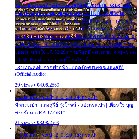
24:27 สามเณรกำพร้า - แสงสุรีย์ รุ่งโรจน์ 10. 28:08 ไม่มี
เวลาไปหาเมียน้อย - ยอดรัก สลักใจ 11. 31:29 ชีวิตไอ้
ธรรม - ศรเพชร ศรสุพรรณ 12. 35:26 ทหารอากาศขาดรัก
- แสงสุรีย์ รุ่งโรจน์ 13. 39:01 คนหัวใจโทรม - ยอดรัก สลัก
ใจ 14. 42:49 ไอ้หวังตายแน่ - ศรเพชร ศรสุพรรณ 15. 46:35
ธาตุแท้ของเธอ - แสงสุรีย์ รุ่งโรจน์ 16. 49:57 กำนันกำใน -
ยอดรัก สลักใจ 17. 52:29 สาวบริสุทธิ์ - ศรเพชร ศรสุพรรณ
18. 56:05 แต๋วจ๋า - แสงสุรีย์ รุ่งโรจน์
18 บทเพลงดังจากฟากฟ้า - ยอดรัก/ศรเพชร/แสงสุรีย์
(Official Audio)
29 views • 04.08.2569
1. 00:00 หิ้วกระเป๋า 2. 03:30 แย่งกระเป๋า
หิ้วกระเป๋า | แสงสุรีย์ รุ่งโรจน์ - แย่งกระเป๋า | เตือนใจ บุญ
พระรักษา (KARAOKE)
21 views • 03.08.2569
1. 00:00 หิ้วกระเป๋า 2. 03:30 แย่งกระเป๋า