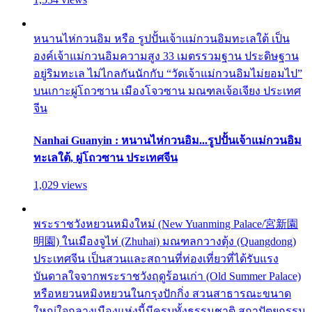
หนานไห่กวนอิม หรือ รูปปั้นเจ้าแม่กวนอิมทะเลใต้ เป็น
องค์เจ้าแม่กวนอิมความสูง 33 เมตรรวมฐาน ประดิษฐาน
อยู่ริมทะเล ไม่ไกลกันนักกับ “วัดเจ้าแม่กวนอิมไม่ยอมไป”
บนเกาะผู่โถวซาน เมืองโจวซาน มณฑลเจ้อเจียง ประเทศ
จีน
Nanhai Guanyin : หนานไห่กวนอิม...รูปปั้นเจ้าแม่กวนอิม
ทะเลใต้, ผู่โถวซาน ประเทศจีน
1,029 views
พระราชวังหยวนหมิงใหม่ (New Yuanming Palace/宮新園
明園) ในเมืองจูไห่ (Zhuhai) มณฑลกวางตุ้ง (Quangdong)
ประเทศจีน เป็นสวนและสถานที่ท่องเที่ยวที่ได้รับแรง
บันดาลใจจากพระราชวังฤดูร้อนเก่า (Old Summer Palace)
หรือหยวนหมิงหยวนในกรุงปักกิ่ง สวนสาธารณะขนาด
ใหญ่ใจกลางเมืองแห่งนี้มีครบทั้งธรรมชาติ สถาปัตยกรรม