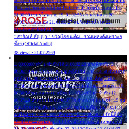
00:45:25 รอหน่อยน้องติ๋ม 15. 00:48:56 เรือล่มในหนอง 16.
00:51:43 บัตรเชิญสีเลือด 17. 00:56:07 อดีตรักโรงทอ 18.
01:00:00 เขมรไล่ควาย 19. 01:02:55 สาวสวนแตง 20.
01:05:51 แอบมอง 21. 01:09:27 พบรักปากน้ำโพ 22.
01:13:06 สายัณห์เมา
" สายัณห์ สัญญา " ขวัญใจคนเดิม - รวมเพลงดังเพราะๆ
ซึ้งๆ (Official Audio)
38 views • 21.07.2569
1. 00:00:00 ทำไมทำฉันได้ 2. 00:03:20 นางฟ้าสลัม 3.
00:06:50 คน 4. 00:10:36 บุญเหลือเกิน 5. 00:13:58 ฝนหยาด
สุดท้าย 6. 00:17:30 ยาใจยาจก 7. 00:20:30 คิดดูให้ดี 8.
00:24:21 ลบรอยแผลรัก 9. 00:27:35 เหมือนใจโดนกรีด 10.
00:30:54 ขบวนการเปาเปียว 11. 00:34:05 คำรำพัน 12.
00:37:20 ปาหนัน 13. 00:40:37 ใจเจ้ากรรม 14. 00:44:15 จูบ
ฉันแล้วจงตายเสีย 15. 00:47:24 ขอสูมาเต๊อะ 16. 00:51:11
คนใจมาร 17. 00:54:50 คืนทรมาน 18. 00:58:25 รักนี้สีดำ
19. 01:01:44 ส่วนเกิน 20. 01:05:42 หยาดน้ำฝนหยดน้ำตา
21. 01:09:13 เหลือเพียงฝัน 22. 01:13:26 เขา 23. 01:16:37