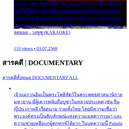
สองเรา เจอะกันครั้งใด เธอไม่เคยไยดี คราวนี้เธอยิ้มให้
ต้องให้ใส่ลีวายส์ สุดยอด สุดยอด มันสุดยอด มันสุดยอด
มันสุดยอด มันสุดยอด มันสุดยอด มันสุดยอด มันสุดยอด
มันสุดยอด มันสุดยอด มันสุดยอด มันสุดยอด มันสุดยอด
สุดยอด - วงซูซู (KARAOKE)
133 views • 03.07.2569
สารคดี
|
DOCUMENTARY
สารคดีทั้งหมด
DOCUMENTARY ALL
เจ้าแม่กวนอิมเป็นพระโพธิสัตว์ในพระพุทธศาสนานิกาย
มหายาน มีผู้เคารพนับถือบูชาในหลายประเทศ เช่น จีน
ญี่ปุ่น เกาหลี เวียดนาม รวมทั้งไทย โดยมีความเชื่อว่า
พระองค์ทรงเป็นสัญลักษณ์แห่งความเมตตา กรุณา และ
ความช่วยเหลือแก่ผู้ตกทุกข์ได้ยาก ในบทความนี้ Palanla