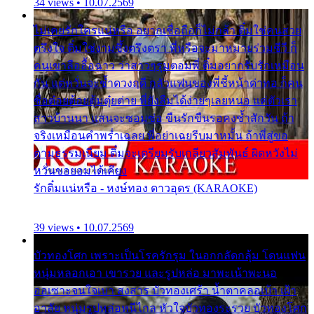
34 views • 10.07.2569
ไม่เคยรักใครแน่หรือ อยากเชื่อถือก็ไม่กล้า ติ๋มใช่คนสวย
ตรึงใจ ติ๋มใช่งามซึ้งตรึงตรา พี่หรือจะมาหมายร่วมชีวี ก็
คนเขาลืออื้อฉาว ว่าสาวๆรุมตอมพี่ ติ๋มอยากรับรักเหมือน
กัน แต่หวั่นจะช้ำดวงฤดี กลัวแฟนของพี่ชี้หน้าด่าทอ ก็คน
ชื่อต๋อยต้อยตุ้มตุ๋ยต่าย พี่ยังลืมได้ง่ายๆเลยหนอ แค่ตัวเรา
สาวบ้านนา แสนจะซอมซ่อ ขืนรักขืนรอคงช้ำสักวัน ถ้า
จริงเหมือนคำพร่ำเฉลย พี่อย่าเฉยรีบมาหมั้น ถ้าพี่สู่ขอ
ตามธรรมเนียม ติ๋มจะเตรียมรับเกลียวสัมพันธ์ ผิดหวังไม่
หวั่นขอยอมได้เคียง
รักติ๋มแน่หรือ - หงษ์ทอง ดาวอุดร (KARAOKE)
39 views • 10.07.2569
บัวทองโศก เพราะเป็นโรครักรุม ในอกกลัดกลุ้ม โดนแฟน
หนุ่มหลอกเอา เขารวย และรูปหล่อ มาพะเน้าพะนอ
ออเซาะจนใจเบา สงสาร บัวทองเศร้า น้ำตาคลอเบ้า เฝ้า
อาลัย หนุ่มรูปหล่อหนีไกล หัวใจบัวทองระรวย บัวทองโศก