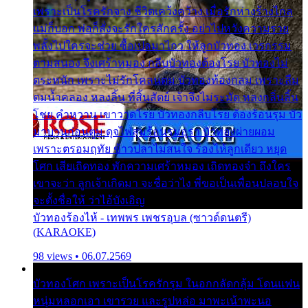
เพราะเป็นโรครักจาง ชีวิตเคว้งคว้าง เมื่อรักห่างร้างไกล
แม่ก็บอก พ่อก็สั่งจะรักใครสักครั้ง อย่าไปหวังความรวย
พลั้งไปใครจะช่วย ซื้อเปลมาไกว ให้ลูกบัวทอง เวรกรรม
ตามสนอง จึงเศร้าหมอง กลีบบัวทองต้องโรย บัวทองไม่
ตระหนัก เพราะไม่รักโคลนตม บัวทองท้องกลม เพราะลืม
ตมน้ำคลอง หลงลิ้น ที่สิ้นสัตย์ เจ้าจึงไม่ระมัด หลงกลิ่นลิ้น
โชย คำหวาน เขาวาดโรย บัวทองกลีบโรย ต้องร้อนรุม บัว
มาบานก่อนตูม ดุจไฟสุมร้อนรุมอุรา บัวทองผ่ายผอม
เพราะตรอมฤทัย ข้าวปลาไม่สนใจ ร้องไห้ลูกเดียว หยุด
โศก เสียเถิดทอง พักความเศร้าหมอง เถิดทองจ๋า ถึงใคร
เขาจะว่า ลูกเจ้าเกิดมา จะชื่อว่าไง พี่ขอเป็นเพื่อนปลอบใจ
จะตั้งชื่อให้ ว่าไอ้บังเอิญ
บัวทองร้องไห้ - เทพพร เพชรอุบล (ซาวด์ดนตรี)
(KARAOKE)
98 views • 06.07.2569
บัวทองโศก เพราะเป็นโรครักรุม ในอกกลัดกลุ้ม โดนแฟน
หนุ่มหลอกเอา เขารวย และรูปหล่อ มาพะเน้าพะนอ