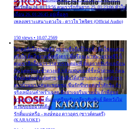
ขอรักคืน 24. 01:19:56 คนเรารักกันยาก 25. 01:23:06 หัวใจ
เถื่อน 26. 01:26:45 อยู่เพื่อลูก
เพลงเพราะเสนาะดวงใจ - ดาวใจ ไพจิตร (Official Audio)
150 views • 10.07.2569
ไม่เคยรักใครแน่หรือ อยากเชื่อถือก็ไม่กล้า ติ๋มใช่คนสวย
ตรึงใจ ติ๋มใช่งามซึ้งตรึงตรา พี่หรือจะมาหมายร่วมชีวี ก็
คนเขาลืออื้อฉาว ว่าสาวๆรุมตอมพี่ ติ๋มอยากรับรักเหมือน
กัน แต่หวั่นจะช้ำดวงฤดี กลัวแฟนของพี่ชี้หน้าด่าทอ ก็คน
ชื่อต๋อยต้อยตุ้มตุ๋ยต่าย พี่ยังลืมได้ง่ายๆเลยหนอ แค่ตัวเรา
สาวบ้านนา แสนจะซอมซ่อ ขืนรักขืนรอคงช้ำสักวัน ถ้า
จริงเหมือนคำพร่ำเฉลย พี่อย่าเฉยรีบมาหมั้น ถ้าพี่สู่ขอ
ตามธรรมเนียม ติ๋มจะเตรียมรับเกลียวสัมพันธ์ ผิดหวังไม่
หวั่นขอยอมได้เคียง
รักติ๋มแน่หรือ - หงษ์ทอง ดาวอุดร (ซาวด์ดนตรี)
(KARAOKE)