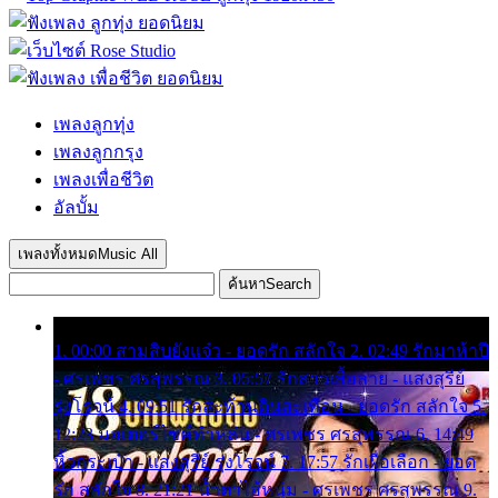
เพลงลูกทุ่ง
เพลงลูกกรุง
เพลงเพื่อชีวิต
อัลบั้ม
เพลงทั้งหมด
Music All
ค้นหา
Search
1. 00:00 สามสิบยังแจ๋ว - ยอดรัก สลักใจ 2. 02:49 รักมาห้าปี
- ศรเพชร ศรสุพรรณ 3. 05:57 รักสาวเสื้อลาย - แสงสุรีย์
รุ่งโรจน์ 4. 09:51 รักสะท้านดินสะเทือน - ยอดรัก สลักใจ 5.
12:23 มอเตอร์ไซค์ทำหล่น - ศรเพชร ศรสุพรรณ 6. 14:49
หิ้วกระเป๋า - แสงสุรีย์ รุ่งโรจน์ 7. 17:57 รักเผื่อเลือก - ยอด
รัก สลักใจ 8. 21:21 น้ำตาไอ้หนุ่ม - ศรเพชร ศรสุพรรณ 9.