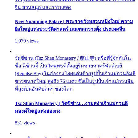
จีน สวนสนุก และการแสดง
New Yuanming Palace | พระราชวังหยวนหมิงใหม่ ความ
ยิ่งใหญ่แห่งประวัติศาสตร์ มณฑลกวางตุ้ง ประเทศจีน
1,079 views
วัดซีซ่าน (Tsz Shan Monastery / 慈山寺) หรือที่รู้จักกันใน
ชื่อ ฉี่ซ้านจี๋ เป็นวัดพุทธที่ตั้งอยู่ริมชายหาดรีพัลส์เบย์
(Repulse Bay) ในฮ่องกง โดดเด่นด้วยรูปปั้นเจ้าแม่กวนอิมสี
ขาวขนาดใหญ่ สูงถึง 76 เมตร ซึ่งเป็นรูปปั้นเจ้าแม่กวนอิม
ที่สูงเป็นอันดับต้นๆ ของโลก
Tsz Shan Monastery | วัดซีซ่าน…งามสง่าเจ้าแม่กวนอิ
มองค์ใหญ่แห่งฮ่องกง
831 views