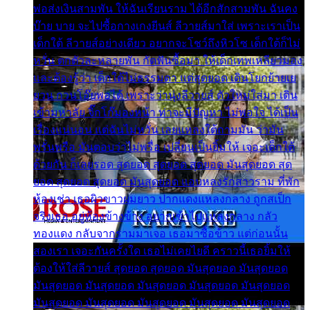
พ่อส่งเงินสามพัน ให้ฉันเรียนราม ได้อีกสักสามพัน ฉันคง
บ๊าย บาย จะไปซื้อกางเกงยีนส์ ลีวายส์มาใส่ เพราะเราเป็น
เด็กใต้ ลีวายส์อย่างเดียว อยากจะโชว์ถึงหิวโซ เด็กใต้ก็ไม่
หวั่น ตกตัวละหลายพัน กัดฟันซื้อมา ให้เด็กเทพเหลียวมอง
และต้องรู้ว่า เด็กใต้ไม่ธรรมดา แต่สุดยอด เดินโยกย้ายเย
ยวน กวนโอ๊ยพอได้ เพราะว่านุ่งลีวายส์ ตัวใหม่ใส่มา เดิน
เข้ามหาลัย จิ๊กโก๊มองหน้า ท่าจะมีปัญหา ไม่พอใจ ได้เป็น
เรื่องแน่นอน แต่ฉันไม่หวั่น เลยแหลงใต้ถามมัน ว่ามัน
พรั่นพรือ มันตอบว่าไม่พรื่อ เปลี่ยนเป็นยิ้มให้ เจอะเด็กใต้
ด้วยกัน ก็เลยรอด สุดยอด สุดยอด สุดยอด มันสุดยอด สุด
ยอด สุดยอด สุดยอด มันสุดยอด แอบหลงรักสาวราม ที่พัก
ห้องเช่า เธอผิวขาวผมยาว ปากแดงแหลงกลาง ถูกสเป็ก
จริงเธอ อยู่ห้องข้างข้าง อยากเข้าไปแหลงกลาง กลัว
ทองแดง กลับจากรามมาเจอ เธอมาซื้อข้าว แต่ก่อนนั้น
สองเรา เจอะกันครั้งใด เธอไม่เคยไยดี คราวนี้เธอยิ้มให้
ต้องให้ใส่ลีวายส์ สุดยอด สุดยอด มันสุดยอด มันสุดยอด
มันสุดยอด มันสุดยอด มันสุดยอด มันสุดยอด มันสุดยอด
มันสุดยอด มันสุดยอด มันสุดยอด มันสุดยอด มันสุดยอด