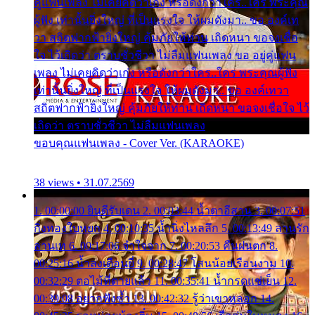
คู่แฟนเพลง ไม่เคยคิดว่าเก่ง หรือดังกว่าใคร..ใคร พระคุณ
ผู้ฟัง เท่านั้นยิ่งใหญ่ ที่เป็นแรงใจ ให้ผมดังมา.. ขอ องค์เท
วา สถิตฟากฟ้ายิ่งใหญ่ คุ้มภัยให้ท่าน เถิดหนา ขอจงเชื่อ
ใจ ไว้เถิดว่า ตราบชั่วชีวา ไม่ลืมแฟนเพลง ขอ อยู่คู่แฟน
เพลง ไม่เคยคิดว่าเก่ง หรือดังกว่าใคร..ใคร พระคุณผู้ฟัง
เท่านั้นยิ่งใหญ่ ที่เป็นแรงใจ ให้ผมดังมา.. ขอ องค์เทวา
สถิตฟากฟ้ายิ่งใหญ่ คุ้มภัยให้ท่าน เถิดหนา ขอจงเชื่อใจ ไว้
เถิดว่า ตราบชั่วชีวา ไม่ลืมแฟนเพลง
ขอบคุณแฟนเพลง - Cover Ver. (KARAOKE)
38 views • 31.07.2569
1. 00:00:00 ยินดีรับเดน 2. 00:03:44 น้ำตาอีสาน 3. 00:07:51
กิ่งทองใบหยก 4. 00:10:35 น้ำนิ่งไหลลึก 5. 00:13:49 ลานรัก
ลานเท 6. 00:17:06 จำใจจาก 7. 00:20:53 คืนฝนตก 8.
00:25:16 น้ำลงเดือนยี่ 9. 00:28:47 โสนน้อยเรือนงาม 10.
00:32:29 ตอไม้ที่ตายแล้ว 11. 00:35:41 น้ำกรดแช่เย็น 12.
00:39:08 อยากฟังซ้ำ 13. 00:42:32 รู้ว่าเขาหลอก 14.