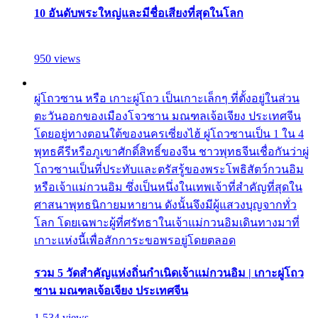
10 อันดับพระใหญ่และมีชื่อเสียงที่สุดในโลก
950 views
ผู่โถวซาน หรือ เกาะผู่โถว เป็นเกาะเล็กๆ ที่ตั้งอยู่ในส่วน
ตะวันออกของเมืองโจวซาน มณฑลเจ้อเจียง ประเทศจีน
โดยอยู่ทางตอนใต้ของนครเซี่ยงไฮ้ ผู่โถวซานเป็น 1 ใน 4
พุทธคีรีหรือภูเขาศักดิ์สิทธิ์ของจีน ชาวพุทธจีนเชื่อกันว่าผู่
โถวซานเป็นที่ประทับและตรัสรู้ของพระโพธิสัตว์กวนอิม
หรือเจ้าแม่กวนอิม ซึ่งเป็นหนึ่งในเทพเจ้าที่สำคัญที่สุดใน
ศาสนาพุทธนิกายมหายาน ดังนั้นจึงมีผู้แสวงบุญจากทั่ว
โลก โดยเฉพาะผู้ที่ศรัทธาในเจ้าแม่กวนอิมเดินทางมาที่
เกาะแห่งนี้เพื่อสักการะขอพรอยู่โดยตลอด
รวม 5 วัดสำคัญแห่งถิ่นกำเนิดเจ้าแม่กวนอิม | เกาะผู่โถว
ซาน มณฑลเจ้อเจียง ประเทศจีน
1,534 views