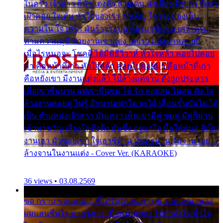
ในครัว เจ้าสาว ก็มัวแต่งตัว สวยเด่น นั่งเคียงเจ้าบ่าว ที่เขา
เฝ้าคอย ใจเต้น หัวใจของเรา ลำเค็ญ ใครจะมองเห็น
ความใน ใจ เศร้า มันร้าวระบม ต้องมาขื่นขม เศร้าตรม
ท่ามความสุขี ช่วยงานเขาแต่ง แต่เรา แล้งมาหลายปี
เมื่อไรหนอจะ โชคดี ได้มีพิธีวิวาห์ หัวใจหล้า คอยไปคอย
มา คือหน้าที่เก่า หัวใจหล้า คอยไปคอยมา คือหน้าที่เก่า
คือหยังเขา มีงานแต่งแล้ว ไปล้างแต่จาน ดั่งถูกประหาร
เมื่อเขาชื่นบาน แต่เราขื่นขม โอ้ รัก ลอยลม ไม่สม ดัง ใจ
ล้างจานคอยคู่ ไม่รู้ อีกนานเท่าใด จะได้ เลื่อนขั้นบันได ได้
เป็น ตำแหน่งเจ้าสาว มันเหงา เห็นเขามีคู่ ซมดู มีคู่ก็ม่วน
เข้าพาขวัญ เสียงโห่ตึงตึง มันซึ้ง อยู่แก่ใจ มื้อใด๋หนอ สิเป็น
งานเฮา มัวซอยเขา ใจเฮาซิด้าน มันทรมาน จับจาน เอย…
ล้างจานในงานแต่ง - Cover Ver. (KARAOKE)
36 views • 03.08.2569
ขอ กราบ ขอบคุณ.... ที่ได้รับไออุ่น การุณ จากแฟน เพลง
ผมแสนชื่นใจ หายวังเวง เมื่อแฟนเพลง ให้กำลังใจ น้ำใจ