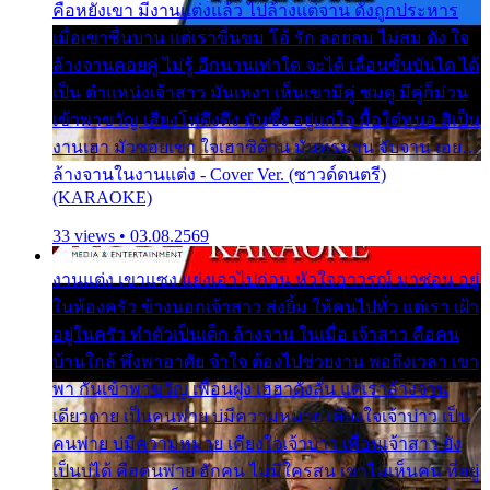
คือหยังเขา มีงานแต่งแล้ว ไปล้างแต่จาน ดั่งถูกประหาร
เมื่อเขาชื่นบาน แต่เราขื่นขม โอ้ รัก ลอยลม ไม่สม ดัง ใจ
ล้างจานคอยคู่ ไม่รู้ อีกนานเท่าใด จะได้ เลื่อนขั้นบันได ได้
เป็น ตำแหน่งเจ้าสาว มันเหงา เห็นเขามีคู่ ซมดู มีคู่ก็ม่วน
เข้าพาขวัญ เสียงโห่ตึงตึง มันซึ้ง อยู่แก่ใจ มื้อใด๋หนอ สิเป็น
งานเฮา มัวซอยเขา ใจเฮาซิด้าน มันทรมาน จับจาน เอย…
ล้างจานในงานแต่ง - Cover Ver. (ซาวด์ดนตรี)
(KARAOKE)
33 views • 03.08.2569
งานแต่ง เขาแซง แย่งเอาไปก่อน หัวใจอาวรณ์ มาซ่อน อยู่
ในห้องครัว ข้างนอกเจ้าสาว ส่งยิ้ม ให้คนไปทั่ว แต่เรา เฝ้า
อยู่ในครัว ทำตัวเป็นเด็ก ล้างจาน ในเมื่อ เจ้าสาว คือคน
บ้านใกล้ พึ่งพาอาศัย จำใจ ต้องไปช่วยงาน พอถึงเวลา เขา
พา กันเข้าพาขวัญ เพื่อนฝูง เฮฮาดังลั่น แต่เราล้างจาน
เดียวดาย เป็นคนพ่าย บ่มีความหมาย เคียงใจเจ้าบ่าว เป็น
คนพ่าย บ่มีความหมาย เคียงใจเจ้าบ่าว เพื่อนเจ้าสาว ยัง
เป็นบ่ได้ คือคนพ่าย ฮักคน ไม่มีใครสน เขาไม่เห็นคน ที่อยู่