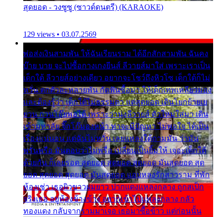
สุดยอด - วงซูซู (ซาวด์ดนตรี) (KARAOKE)
129 views • 03.07.2569
พ่อส่งเงินสามพัน ให้ฉันเรียนราม ได้อีกสักสามพัน ฉันคง
บ๊าย บาย จะไปซื้อกางเกงยีนส์ ลีวายส์มาใส่ เพราะเราเป็น
เด็กใต้ ลีวายส์อย่างเดียว อยากจะโชว์ถึงหิวโซ เด็กใต้ก็ไม่
หวั่น ตกตัวละหลายพัน กัดฟันซื้อมา ให้เด็กเทพเหลียวมอง
และต้องรู้ว่า เด็กใต้ไม่ธรรมดา แต่สุดยอด เดินโยกย้ายเย
ยวน กวนโอ๊ยพอได้ เพราะว่านุ่งลีวายส์ ตัวใหม่ใส่มา เดิน
เข้ามหาลัย จิ๊กโก๊มองหน้า ท่าจะมีปัญหา ไม่พอใจ ได้เป็น
เรื่องแน่นอน แต่ฉันไม่หวั่น เลยแหลงใต้ถามมัน ว่ามัน
พรั่นพรือ มันตอบว่าไม่พรื่อ เปลี่ยนเป็นยิ้มให้ เจอะเด็กใต้
ด้วยกัน ก็เลยรอด สุดยอด สุดยอด สุดยอด มันสุดยอด สุด
ยอด สุดยอด สุดยอด มันสุดยอด แอบหลงรักสาวราม ที่พัก
ห้องเช่า เธอผิวขาวผมยาว ปากแดงแหลงกลาง ถูกสเป็ก
จริงเธอ อยู่ห้องข้างข้าง อยากเข้าไปแหลงกลาง กลัว
ทองแดง กลับจากรามมาเจอ เธอมาซื้อข้าว แต่ก่อนนั้น