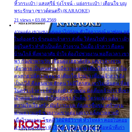
หิ้วกระเป๋า | แสงสุรีย์ รุ่งโรจน์ - แย่งกระเป๋า | เตือนใจ บุญ
พระรักษา (ซาวด์ดนตรี) (KARAOKE)
21 views • 03.08.2569
งานแต่ง เขาแซง แย่งเอาไปก่อน หัวใจอาวรณ์ มาซ่อน อยู่
ในห้องครัว ข้างนอกเจ้าสาว ส่งยิ้ม ให้คนไปทั่ว แต่เรา เฝ้า
อยู่ในครัว ทำตัวเป็นเด็ก ล้างจาน ในเมื่อ เจ้าสาว คือคน
บ้านใกล้ พึ่งพาอาศัย จำใจ ต้องไปช่วยงาน พอถึงเวลา เขา
พา กันเข้าพาขวัญ เพื่อนฝูง เฮฮาดังลั่น แต่เราล้างจาน
เดียวดาย เป็นคนพ่าย บ่มีความหมาย เคียงใจเจ้าบ่าว เป็น
คนพ่าย บ่มีความหมาย เคียงใจเจ้าบ่าว เพื่อนเจ้าสาว ยัง
เป็นบ่ได้ คือคนพ่าย ฮักคน ไม่มีใครสน เขาไม่เห็นคน ที่อยู่
ในครัว เจ้าสาว ก็มัวแต่งตัว สวยเด่น นั่งเคียงเจ้าบ่าว ที่เขา
เฝ้าคอย ใจเต้น หัวใจของเรา ลำเค็ญ ใครจะมองเห็น
ความใน ใจ เศร้า มันร้าวระบม ต้องมาขื่นขม เศร้าตรม
ท่ามความสุขี ช่วยงานเขาแต่ง แต่เรา แล้งมาหลายปี
เมื่อไรหนอจะ โชคดี ได้มีพิธีวิวาห์ หัวใจหล้า คอยไปคอย
มา คือหน้าที่เก่า หัวใจหล้า คอยไปคอยมา คือหน้าที่เก่า