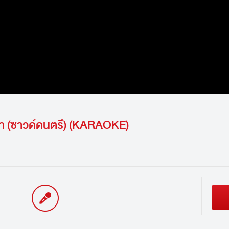
ญา (ซาวด์ดนตรี) (KARAOKE)
นักร้อง / Singer: