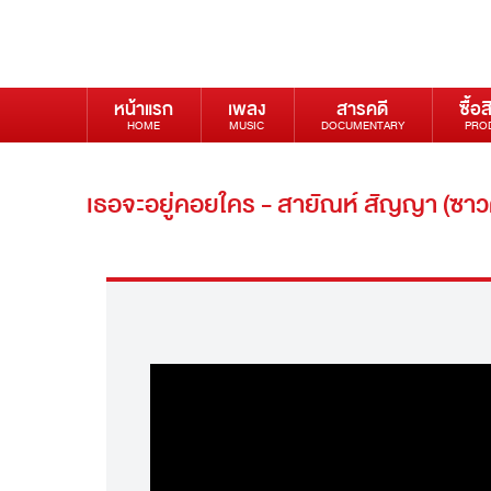
หน้าแรก
เพลง
สารคดี
ซื้อส
HOME
MUSIC
DOCUMENTARY
PRO
เธอจะอยู่คอยใคร - สายัณห์ สัญญา (ซา