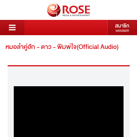
สมาชิก
MEMBER
หมอลำคู่ฮัก - ดาว - พิมพ์ใจ(Official Audio)