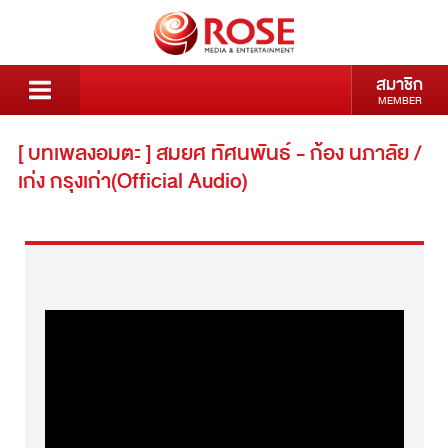
สมาชิก
MEMBER
[ บทเพลงอมตะ ] สมยศ ทัศนพันธ์ - ก้อง นภาลัย /
เก่ง กรุงเก่า(Official Audio)