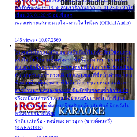
ขอรักคืน 24. 01:19:56 คนเรารักกันยาก 25. 01:23:06 หัวใจ
เถื่อน 26. 01:26:45 อยู่เพื่อลูก
เพลงเพราะเสนาะดวงใจ - ดาวใจ ไพจิตร (Official Audio)
145 views • 10.07.2569
ไม่เคยรักใครแน่หรือ อยากเชื่อถือก็ไม่กล้า ติ๋มใช่คนสวย
ตรึงใจ ติ๋มใช่งามซึ้งตรึงตรา พี่หรือจะมาหมายร่วมชีวี ก็
คนเขาลืออื้อฉาว ว่าสาวๆรุมตอมพี่ ติ๋มอยากรับรักเหมือน
กัน แต่หวั่นจะช้ำดวงฤดี กลัวแฟนของพี่ชี้หน้าด่าทอ ก็คน
ชื่อต๋อยต้อยตุ้มตุ๋ยต่าย พี่ยังลืมได้ง่ายๆเลยหนอ แค่ตัวเรา
สาวบ้านนา แสนจะซอมซ่อ ขืนรักขืนรอคงช้ำสักวัน ถ้า
จริงเหมือนคำพร่ำเฉลย พี่อย่าเฉยรีบมาหมั้น ถ้าพี่สู่ขอ
ตามธรรมเนียม ติ๋มจะเตรียมรับเกลียวสัมพันธ์ ผิดหวังไม่
หวั่นขอยอมได้เคียง
รักติ๋มแน่หรือ - หงษ์ทอง ดาวอุดร (ซาวด์ดนตรี)
(KARAOKE)