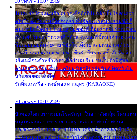
30 views • 10.07.2569
ไม่เคยรักใครแน่หรือ อยากเชื่อถือก็ไม่กล้า ติ๋มใช่คนสวย
ตรึงใจ ติ๋มใช่งามซึ้งตรึงตรา พี่หรือจะมาหมายร่วมชีวี ก็
คนเขาลืออื้อฉาว ว่าสาวๆรุมตอมพี่ ติ๋มอยากรับรักเหมือน
กัน แต่หวั่นจะช้ำดวงฤดี กลัวแฟนของพี่ชี้หน้าด่าทอ ก็คน
ชื่อต๋อยต้อยตุ้มตุ๋ยต่าย พี่ยังลืมได้ง่ายๆเลยหนอ แค่ตัวเรา
สาวบ้านนา แสนจะซอมซ่อ ขืนรักขืนรอคงช้ำสักวัน ถ้า
จริงเหมือนคำพร่ำเฉลย พี่อย่าเฉยรีบมาหมั้น ถ้าพี่สู่ขอ
ตามธรรมเนียม ติ๋มจะเตรียมรับเกลียวสัมพันธ์ ผิดหวังไม่
หวั่นขอยอมได้เคียง
รักติ๋มแน่หรือ - หงษ์ทอง ดาวอุดร (KARAOKE)
30 views • 10.07.2569
บัวทองโศก เพราะเป็นโรครักรุม ในอกกลัดกลุ้ม โดนแฟน
หนุ่มหลอกเอา เขารวย และรูปหล่อ มาพะเน้าพะนอ
ออเซาะจนใจเบา สงสาร บัวทองเศร้า น้ำตาคลอเบ้า เฝ้า
อาลัย หนุ่มรูปหล่อหนีไกล หัวใจบัวทองระรวย บัวทองโศก