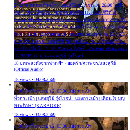
24:27 สามเณรกำพร้า - แสงสุรีย์ รุ่งโรจน์ 10. 28:08 ไม่มี
เวลาไปหาเมียน้อย - ยอดรัก สลักใจ 11. 31:29 ชีวิตไอ้
ธรรม - ศรเพชร ศรสุพรรณ 12. 35:26 ทหารอากาศขาดรัก
- แสงสุรีย์ รุ่งโรจน์ 13. 39:01 คนหัวใจโทรม - ยอดรัก สลัก
ใจ 14. 42:49 ไอ้หวังตายแน่ - ศรเพชร ศรสุพรรณ 15. 46:35
ธาตุแท้ของเธอ - แสงสุรีย์ รุ่งโรจน์ 16. 49:57 กำนันกำใน -
ยอดรัก สลักใจ 17. 52:29 สาวบริสุทธิ์ - ศรเพชร ศรสุพรรณ
18. 56:05 แต๋วจ๋า - แสงสุรีย์ รุ่งโรจน์
18 บทเพลงดังจากฟากฟ้า - ยอดรัก/ศรเพชร/แสงสุรีย์
(Official Audio)
18 views • 04.08.2569
1. 00:00 หิ้วกระเป๋า 2. 03:30 แย่งกระเป๋า
หิ้วกระเป๋า | แสงสุรีย์ รุ่งโรจน์ - แย่งกระเป๋า | เตือนใจ บุญ
พระรักษา (KARAOKE)
18 views • 03.08.2569
1. 00:00 หิ้วกระเป๋า 2. 03:30 แย่งกระเป๋า