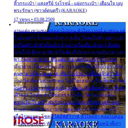
หิ้วกระเป๋า | แสงสุรีย์ รุ่งโรจน์ - แย่งกระเป๋า | เตือนใจ บุญ
พระรักษา (ซาวด์ดนตรี) (KARAOKE)
17 views • 03.08.2569
งานแต่ง เขาแซง แย่งเอาไปก่อน หัวใจอาวรณ์ มาซ่อน อยู่
ในห้องครัว ข้างนอกเจ้าสาว ส่งยิ้ม ให้คนไปทั่ว แต่เรา เฝ้า
อยู่ในครัว ทำตัวเป็นเด็ก ล้างจาน ในเมื่อ เจ้าสาว คือคน
บ้านใกล้ พึ่งพาอาศัย จำใจ ต้องไปช่วยงาน พอถึงเวลา เขา
พา กันเข้าพาขวัญ เพื่อนฝูง เฮฮาดังลั่น แต่เราล้างจาน
เดียวดาย เป็นคนพ่าย บ่มีความหมาย เคียงใจเจ้าบ่าว เป็น
คนพ่าย บ่มีความหมาย เคียงใจเจ้าบ่าว เพื่อนเจ้าสาว ยัง
เป็นบ่ได้ คือคนพ่าย ฮักคน ไม่มีใครสน เขาไม่เห็นคน ที่อยู่
ในครัว เจ้าสาว ก็มัวแต่งตัว สวยเด่น นั่งเคียงเจ้าบ่าว ที่เขา
เฝ้าคอย ใจเต้น หัวใจของเรา ลำเค็ญ ใครจะมองเห็น
ความใน ใจ เศร้า มันร้าวระบม ต้องมาขื่นขม เศร้าตรม
ท่ามความสุขี ช่วยงานเขาแต่ง แต่เรา แล้งมาหลายปี
เมื่อไรหนอจะ โชคดี ได้มีพิธีวิวาห์ หัวใจหล้า คอยไปคอย
มา คือหน้าที่เก่า หัวใจหล้า คอยไปคอยมา คือหน้าที่เก่า