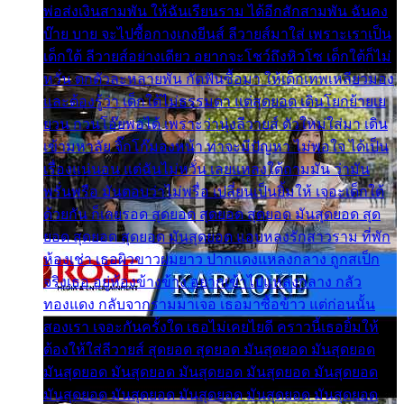
พ่อส่งเงินสามพัน ให้ฉันเรียนราม ได้อีกสักสามพัน ฉันคง
บ๊าย บาย จะไปซื้อกางเกงยีนส์ ลีวายส์มาใส่ เพราะเราเป็น
เด็กใต้ ลีวายส์อย่างเดียว อยากจะโชว์ถึงหิวโซ เด็กใต้ก็ไม่
หวั่น ตกตัวละหลายพัน กัดฟันซื้อมา ให้เด็กเทพเหลียวมอง
และต้องรู้ว่า เด็กใต้ไม่ธรรมดา แต่สุดยอด เดินโยกย้ายเย
ยวน กวนโอ๊ยพอได้ เพราะว่านุ่งลีวายส์ ตัวใหม่ใส่มา เดิน
เข้ามหาลัย จิ๊กโก๊มองหน้า ท่าจะมีปัญหา ไม่พอใจ ได้เป็น
เรื่องแน่นอน แต่ฉันไม่หวั่น เลยแหลงใต้ถามมัน ว่ามัน
พรั่นพรือ มันตอบว่าไม่พรื่อ เปลี่ยนเป็นยิ้มให้ เจอะเด็กใต้
ด้วยกัน ก็เลยรอด สุดยอด สุดยอด สุดยอด มันสุดยอด สุด
ยอด สุดยอด สุดยอด มันสุดยอด แอบหลงรักสาวราม ที่พัก
ห้องเช่า เธอผิวขาวผมยาว ปากแดงแหลงกลาง ถูกสเป็ก
จริงเธอ อยู่ห้องข้างข้าง อยากเข้าไปแหลงกลาง กลัว
ทองแดง กลับจากรามมาเจอ เธอมาซื้อข้าว แต่ก่อนนั้น
สองเรา เจอะกันครั้งใด เธอไม่เคยไยดี คราวนี้เธอยิ้มให้
ต้องให้ใส่ลีวายส์ สุดยอด สุดยอด มันสุดยอด มันสุดยอด
มันสุดยอด มันสุดยอด มันสุดยอด มันสุดยอด มันสุดยอด
มันสุดยอด มันสุดยอด มันสุดยอด มันสุดยอด มันสุดยอด