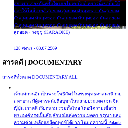
สองเรา เจอะกันครั้งใด เธอไม่เคยไยดี คราวนี้เธอยิ้มให้
ต้องให้ใส่ลีวายส์ สุดยอด สุดยอด มันสุดยอด มันสุดยอด
มันสุดยอด มันสุดยอด มันสุดยอด มันสุดยอด มันสุดยอด
มันสุดยอด มันสุดยอด มันสุดยอด มันสุดยอด มันสุดยอด
สุดยอด - วงซูซู (KARAOKE)
128 views • 03.07.2569
สารคดี
|
DOCUMENTARY
สารคดีทั้งหมด
DOCUMENTARY ALL
เจ้าแม่กวนอิมเป็นพระโพธิสัตว์ในพระพุทธศาสนานิกาย
มหายาน มีผู้เคารพนับถือบูชาในหลายประเทศ เช่น จีน
ญี่ปุ่น เกาหลี เวียดนาม รวมทั้งไทย โดยมีความเชื่อว่า
พระองค์ทรงเป็นสัญลักษณ์แห่งความเมตตา กรุณา และ
ความช่วยเหลือแก่ผู้ตกทุกข์ได้ยาก ในบทความนี้ Palanla