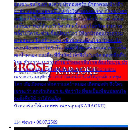
ออเซาะจนใจเบา สงสาร บัวทองเศร้า น้ำตาคลอเบ้า เฝ้า
อาลัย หนุ่มรูปหล่อหนีไกล หัวใจบัวทองระรวย บัวทองโศก
เพราะเป็นโรครักจาง ชีวิตเคว้งคว้าง เมื่อรักห่างร้างไกล
แม่ก็บอก พ่อก็สั่งจะรักใครสักครั้ง อย่าไปหวังความรวย
พลั้งไปใครจะช่วย ซื้อเปลมาไกว ให้ลูกบัวทอง เวรกรรม
ตามสนอง จึงเศร้าหมอง กลีบบัวทองต้องโรย บัวทองไม่
ตระหนัก เพราะไม่รักโคลนตม บัวทองท้องกลม เพราะลืม
ตมน้ำคลอง หลงลิ้น ที่สิ้นสัตย์ เจ้าจึงไม่ระมัด หลงกลิ่นลิ้น
โชย คำหวาน เขาวาดโรย บัวทองกลีบโรย ต้องร้อนรุม บัว
มาบานก่อนตูม ดุจไฟสุมร้อนรุมอุรา บัวทองผ่ายผอม
เพราะตรอมฤทัย ข้าวปลาไม่สนใจ ร้องไห้ลูกเดียว หยุด
โศก เสียเถิดทอง พักความเศร้าหมอง เถิดทองจ๋า ถึงใคร
เขาจะว่า ลูกเจ้าเกิดมา จะชื่อว่าไง พี่ขอเป็นเพื่อนปลอบใจ
จะตั้งชื่อให้ ว่าไอ้บังเอิญ
บัวทองร้องไห้ - เทพพร เพชรอุบล(KARAOKE)
114 views • 06.07.2569