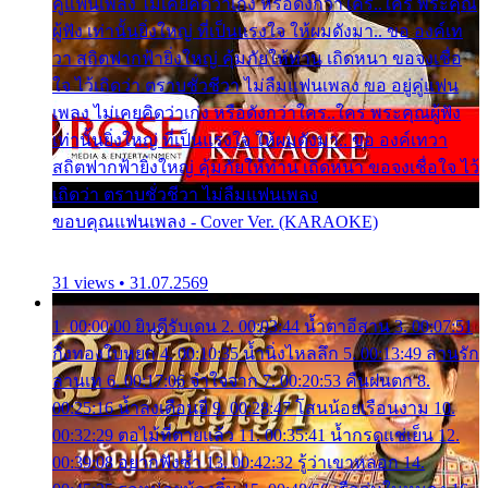
คู่แฟนเพลง ไม่เคยคิดว่าเก่ง หรือดังกว่าใคร..ใคร พระคุณ
ผู้ฟัง เท่านั้นยิ่งใหญ่ ที่เป็นแรงใจ ให้ผมดังมา.. ขอ องค์เท
วา สถิตฟากฟ้ายิ่งใหญ่ คุ้มภัยให้ท่าน เถิดหนา ขอจงเชื่อ
ใจ ไว้เถิดว่า ตราบชั่วชีวา ไม่ลืมแฟนเพลง ขอ อยู่คู่แฟน
เพลง ไม่เคยคิดว่าเก่ง หรือดังกว่าใคร..ใคร พระคุณผู้ฟัง
เท่านั้นยิ่งใหญ่ ที่เป็นแรงใจ ให้ผมดังมา.. ขอ องค์เทวา
สถิตฟากฟ้ายิ่งใหญ่ คุ้มภัยให้ท่าน เถิดหนา ขอจงเชื่อใจ ไว้
เถิดว่า ตราบชั่วชีวา ไม่ลืมแฟนเพลง
ขอบคุณแฟนเพลง - Cover Ver. (KARAOKE)
31 views • 31.07.2569
1. 00:00:00 ยินดีรับเดน 2. 00:03:44 น้ำตาอีสาน 3. 00:07:51
กิ่งทองใบหยก 4. 00:10:35 น้ำนิ่งไหลลึก 5. 00:13:49 ลานรัก
ลานเท 6. 00:17:06 จำใจจาก 7. 00:20:53 คืนฝนตก 8.
00:25:16 น้ำลงเดือนยี่ 9. 00:28:47 โสนน้อยเรือนงาม 10.
00:32:29 ตอไม้ที่ตายแล้ว 11. 00:35:41 น้ำกรดแช่เย็น 12.
00:39:08 อยากฟังซ้ำ 13. 00:42:32 รู้ว่าเขาหลอก 14.