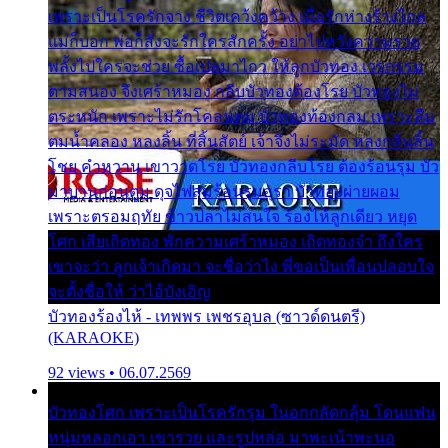
เพราะเป็นโรครักจาง ชีวิตเคว้งคว้าง เมื่อรักห่างร้างไกล
แม่ก็บอก พ่อก็สั่งจะรักใครสักครั้ง อย่าไปหวังความรวย
พลั้งไปใครจะช่วย ซื้อเปลมาไกว ให้ลูกบัวทอง เวรกรรม
ตามสนอง จึงเศร้าหมอง กลีบบัวทองต้องโรย บัวทองไม่
ตระหนัก เพราะไม่รักโคลนตม บัวทองท้องกลม เพราะลืม
ตมน้ำคลอง หลงลิ้น ที่สิ้นสัตย์ เจ้าจึงไม่ระมัด หลงกลิ่นลิ้น
โชย คำหวาน เขาวาดโรย บัวทองกลีบโรย ต้องร้อนรุม บัว
มาบานก่อนตูม ดุจไฟสุมร้อนรุมอุรา บัวทองผ่ายผอม
เพราะตรอมฤทัย ข้าวปลาไม่สนใจ ร้องไห้ลูกเดียว หยุด
โศก เสียเถิดทอง พักความเศร้าหมอง เถิดทองจ๋า ถึงใคร
เขาจะว่า ลูกเจ้าเกิดมา จะชื่อว่าไง พี่ขอเป็นเพื่อนปลอบใจ
จะตั้งชื่อให้ ว่าไอ้บังเอิญ
บัวทองร้องไห้ - เทพพร เพชรอุบล (ซาวด์ดนตรี)
(KARAOKE)
92 views • 06.07.2569
บัวทองโศก เพราะเป็นโรครักรุม ในอกกลัดกลุ้ม โดนแฟน
หนุ่มหลอกเอา เขารวย และรูปหล่อ มาพะเน้าพะนอ