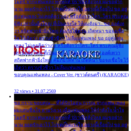
ไมตรี จากแฟนเพลง ทุกทุกที่ ปราณีหลั่งไหล ผมขอฝาก
นาม ยอดรักเอาไว้ โปรดเป็นแรงใจ อย่างนี้เรื่อยไป ขอ อยู่
คู่แฟนเพลง ไม่เคยคิดว่าเก่ง หรือดังกว่าใคร..ใคร พระคุณ
ผู้ฟัง เท่านั้นยิ่งใหญ่ ที่เป็นแรงใจ ให้ผมดังมา.. ขอ องค์เท
วา สถิตฟากฟ้ายิ่งใหญ่ คุ้มภัยให้ท่าน เถิดหนา ขอจงเชื่อ
ใจ ไว้เถิดว่า ตราบชั่วชีวา ไม่ลืมแฟนเพลง ขอ อยู่คู่แฟน
เพลง ไม่เคยคิดว่าเก่ง หรือดังกว่าใคร..ใคร พระคุณผู้ฟัง
เท่านั้นยิ่งใหญ่ ที่เป็นแรงใจ ให้ผมดังมา.. ขอ องค์เทวา
สถิตฟากฟ้ายิ่งใหญ่ คุ้มภัยให้ท่าน เถิดหนา ขอจงเชื่อใจ ไว้
เถิดว่า ตราบชั่วชีวา ไม่ลืมแฟนเพลง
ขอบคุณแฟนเพลง - Cover Ver. (ซาวด์ดนตรี) (KARAOKE)
32 views • 31.07.2569
ขอ กราบ ขอบคุณ.... ที่ได้รับไออุ่น การุณ จากแฟน เพลง
ผมแสนชื่นใจ หายวังเวง เมื่อแฟนเพลง ให้กำลังใจ น้ำใจ
ไมตรี จากแฟนเพลง ทุกทุกที่ ปราณีหลั่งไหล ผมขอฝาก
นาม ยอดรักเอาไว้ โปรดเป็นแรงใจ อย่างนี้เรื่อยไป ขอ อยู่