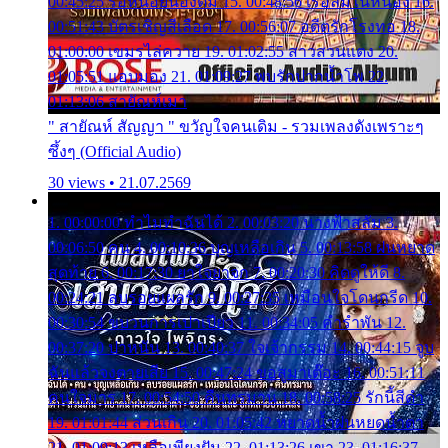
00:45:25 รอหน่อยน้องติ๋ม 15. 00:48:56 เรือล่มในหนอง 16.
00:51:43 บัตรเชิญสีเลือด 17. 00:56:07 อดีตรักโรงทอ 18.
01:00:00 เขมรไล่ควาย 19. 01:02:55 สาวสวนแตง 20.
01:05:51 แอบมอง 21. 01:09:27 พบรักปากน้ำโพ 22.
01:13:06 สายัณห์เมา
" สายัณห์ สัญญา " ขวัญใจคนเดิม - รวมเพลงดังเพราะๆ
ซึ้งๆ (Official Audio)
30 views • 21.07.2569
1. 00:00:00 ทำไมทำฉันได้ 2. 00:03:20 นางฟ้าสลัม 3.
00:06:50 คน 4. 00:10:36 บุญเหลือเกิน 5. 00:13:58 ฝนหยาด
สุดท้าย 6. 00:17:30 ยาใจยาจก 7. 00:20:30 คิดดูให้ดี 8.
00:24:21 ลบรอยแผลรัก 9. 00:27:35 เหมือนใจโดนกรีด 10.
00:30:54 ขบวนการเปาเปียว 11. 00:34:05 คำรำพัน 12.
00:37:20 ปาหนัน 13. 00:40:37 ใจเจ้ากรรม 14. 00:44:15 จูบ
ฉันแล้วจงตายเสีย 15. 00:47:24 ขอสูมาเต๊อะ 16. 00:51:11
คนใจมาร 17. 00:54:50 คืนทรมาน 18. 00:58:25 รักนี้สีดำ
19. 01:01:44 ส่วนเกิน 20. 01:05:42 หยาดน้ำฝนหยดน้ำตา
21. 01:09:13 เหลือเพียงฝัน 22. 01:13:26 เขา 23. 01:16:37