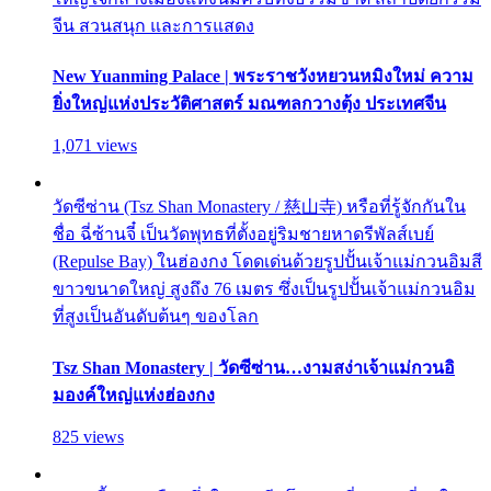
จีน สวนสนุก และการแสดง
New Yuanming Palace | พระราชวังหยวนหมิงใหม่ ความ
ยิ่งใหญ่แห่งประวัติศาสตร์ มณฑลกวางตุ้ง ประเทศจีน
1,071 views
วัดซีซ่าน (Tsz Shan Monastery / 慈山寺) หรือที่รู้จักกันใน
ชื่อ ฉี่ซ้านจี๋ เป็นวัดพุทธที่ตั้งอยู่ริมชายหาดรีพัลส์เบย์
(Repulse Bay) ในฮ่องกง โดดเด่นด้วยรูปปั้นเจ้าแม่กวนอิมสี
ขาวขนาดใหญ่ สูงถึง 76 เมตร ซึ่งเป็นรูปปั้นเจ้าแม่กวนอิม
ที่สูงเป็นอันดับต้นๆ ของโลก
Tsz Shan Monastery | วัดซีซ่าน…งามสง่าเจ้าแม่กวนอิ
มองค์ใหญ่แห่งฮ่องกง
825 views