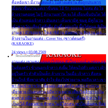
คือหยังเขา มีงานแต่งแล้ว ไปล้างแต่จาน ดั่งถูกประหาร
เมื่อเขาชื่นบาน แต่เราขื่นขม โอ้ รัก ลอยลม ไม่สม ดัง ใจ
ล้างจานคอยคู่ ไม่รู้ อีกนานเท่าใด จะได้ เลื่อนขั้นบันได ได้
เป็น ตำแหน่งเจ้าสาว มันเหงา เห็นเขามีคู่ ซมดู มีคู่ก็ม่วน
เข้าพาขวัญ เสียงโห่ตึงตึง มันซึ้ง อยู่แก่ใจ มื้อใด๋หนอ สิเป็น
งานเฮา มัวซอยเขา ใจเฮาซิด้าน มันทรมาน จับจาน เอย…
ล้างจานในงานแต่ง - Cover Ver. (ซาวด์ดนตรี)
(KARAOKE)
24 views • 03.08.2569
งานแต่ง เขาแซง แย่งเอาไปก่อน หัวใจอาวรณ์ มาซ่อน อยู่
ในห้องครัว ข้างนอกเจ้าสาว ส่งยิ้ม ให้คนไปทั่ว แต่เรา เฝ้า
อยู่ในครัว ทำตัวเป็นเด็ก ล้างจาน ในเมื่อ เจ้าสาว คือคน
บ้านใกล้ พึ่งพาอาศัย จำใจ ต้องไปช่วยงาน พอถึงเวลา เขา
พา กันเข้าพาขวัญ เพื่อนฝูง เฮฮาดังลั่น แต่เราล้างจาน
เดียวดาย เป็นคนพ่าย บ่มีความหมาย เคียงใจเจ้าบ่าว เป็น
คนพ่าย บ่มีความหมาย เคียงใจเจ้าบ่าว เพื่อนเจ้าสาว ยัง
เป็นบ่ได้ คือคนพ่าย ฮักคน ไม่มีใครสน เขาไม่เห็นคน ที่อยู่