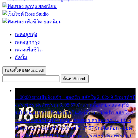
เพลงลูกทุ่ง
เพลงลูกกรุง
เพลงเพื่อชีวิต
อัลบั้ม
เพลงทั้งหมด
Music All
ค้นหา
Search
1. 00:00 สามสิบยังแจ๋ว - ยอดรัก สลักใจ 2. 02:49 รักมาห้าปี
- ศรเพชร ศรสุพรรณ 3. 05:57 รักสาวเสื้อลาย - แสงสุรีย์
รุ่งโรจน์ 4. 09:51 รักสะท้านดินสะเทือน - ยอดรัก สลักใจ 5.
12:23 มอเตอร์ไซค์ทำหล่น - ศรเพชร ศรสุพรรณ 6. 14:49
หิ้วกระเป๋า - แสงสุรีย์ รุ่งโรจน์ 7. 17:57 รักเผื่อเลือก - ยอด
รัก สลักใจ 8. 21:21 น้ำตาไอ้หนุ่ม - ศรเพชร ศรสุพรรณ 9.