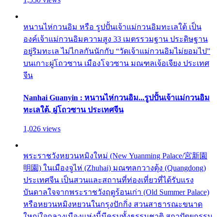
หนานไห่กวนอิม หรือ รูปปั้นเจ้าแม่กวนอิมทะเลใต้ เป็น
องค์เจ้าแม่กวนอิมความสูง 33 เมตรรวมฐาน ประดิษฐาน
อยู่ริมทะเล ไม่ไกลกันนักกับ “วัดเจ้าแม่กวนอิมไม่ยอมไป”
บนเกาะผู่โถวซาน เมืองโจวซาน มณฑลเจ้อเจียง ประเทศ
จีน
Nanhai Guanyin : หนานไห่กวนอิม...รูปปั้นเจ้าแม่กวนอิม
ทะเลใต้, ผู่โถวซาน ประเทศจีน
1,026 views
พระราชวังหยวนหมิงใหม่ (New Yuanming Palace/宮新園
明園) ในเมืองจูไห่ (Zhuhai) มณฑลกวางตุ้ง (Quangdong)
ประเทศจีน เป็นสวนและสถานที่ท่องเที่ยวที่ได้รับแรง
บันดาลใจจากพระราชวังฤดูร้อนเก่า (Old Summer Palace)
หรือหยวนหมิงหยวนในกรุงปักกิ่ง สวนสาธารณะขนาด
ใหญ่ใจกลางเมืองแห่งนี้มีครบทั้งธรรมชาติ สถาปัตยกรรม