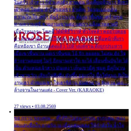
ในครัว เจ้าสาว ก็มัวแต่งตัว สวยเด่น นั่งเคียงเจ้าบ่าว ที่เขา
เฝ้าคอย ใจเต้น หัวใจของเรา ลำเค็ญ ใครจะมองเห็น
ความใน ใจ เศร้า มันร้าวระบม ต้องมาขื่นขม เศร้าตรม
ท่ามความสุขี ช่วยงานเขาแต่ง แต่เรา แล้งมาหลายปี
เมื่อไรหนอจะ โชคดี ได้มีพิธีวิวาห์ หัวใจหล้า คอยไปคอย
มา คือหน้าที่เก่า หัวใจหล้า คอยไปคอยมา คือหน้าที่เก่า
คือหยังเขา มีงานแต่งแล้ว ไปล้างแต่จาน ดั่งถูกประหาร
เมื่อเขาชื่นบาน แต่เราขื่นขม โอ้ รัก ลอยลม ไม่สม ดัง ใจ
ล้างจานคอยคู่ ไม่รู้ อีกนานเท่าใด จะได้ เลื่อนขั้นบันได ได้
เป็น ตำแหน่งเจ้าสาว มันเหงา เห็นเขามีคู่ ซมดู มีคู่ก็ม่วน
เข้าพาขวัญ เสียงโห่ตึงตึง มันซึ้ง อยู่แก่ใจ มื้อใด๋หนอ สิเป็น
งานเฮา มัวซอยเขา ใจเฮาซิด้าน มันทรมาน จับจาน เอย…
ล้างจานในงานแต่ง - Cover Ver. (KARAOKE)
27 views • 03.08.2569
ขอ กราบ ขอบคุณ.... ที่ได้รับไออุ่น การุณ จากแฟน เพลง
ผมแสนชื่นใจ หายวังเวง เมื่อแฟนเพลง ให้กำลังใจ น้ำใจ