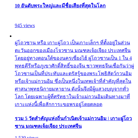
10 อันดับพระใหญ่และมีชื่อเสียงที่สุดในโลก
945 views
ผู่โถวซาน หรือ เกาะผู่โถว เป็นเกาะเล็กๆ ที่ตั้งอยู่ในส่วน
ตะวันออกของเมืองโจวซาน มณฑลเจ้อเจียง ประเทศจีน
โดยอยู่ทางตอนใต้ของนครเซี่ยงไฮ้ ผู่โถวซานเป็น 1 ใน 4
พุทธคีรีหรือภูเขาศักดิ์สิทธิ์ของจีน ชาวพุทธจีนเชื่อกันว่าผู่
โถวซานเป็นที่ประทับและตรัสรู้ของพระโพธิสัตว์กวนอิม
หรือเจ้าแม่กวนอิม ซึ่งเป็นหนึ่งในเทพเจ้าที่สำคัญที่สุดใน
ศาสนาพุทธนิกายมหายาน ดังนั้นจึงมีผู้แสวงบุญจากทั่ว
โลก โดยเฉพาะผู้ที่ศรัทธาในเจ้าแม่กวนอิมเดินทางมาที่
เกาะแห่งนี้เพื่อสักการะขอพรอยู่โดยตลอด
รวม 5 วัดสำคัญแห่งถิ่นกำเนิดเจ้าแม่กวนอิม | เกาะผู่โถว
ซาน มณฑลเจ้อเจียง ประเทศจีน
1,530 views