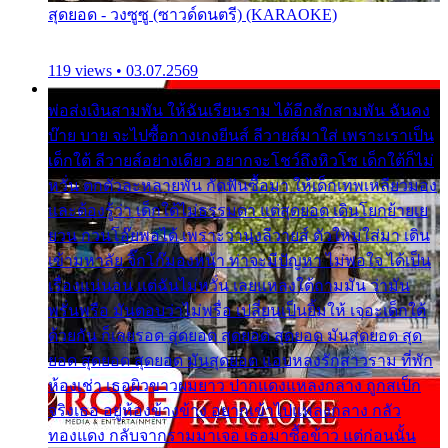
สุดยอด - วงซูซู (ซาวด์ดนตรี) (KARAOKE)
119 views • 03.07.2569
พ่อส่งเงินสามพัน ให้ฉันเรียนราม ได้อีกสักสามพัน ฉันคง
บ๊าย บาย จะไปซื้อกางเกงยีนส์ ลีวายส์มาใส่ เพราะเราเป็น
เด็กใต้ ลีวายส์อย่างเดียว อยากจะโชว์ถึงหิวโซ เด็กใต้ก็ไม่
หวั่น ตกตัวละหลายพัน กัดฟันซื้อมา ให้เด็กเทพเหลียวมอง
และต้องรู้ว่า เด็กใต้ไม่ธรรมดา แต่สุดยอด เดินโยกย้ายเย
ยวน กวนโอ๊ยพอได้ เพราะว่านุ่งลีวายส์ ตัวใหม่ใส่มา เดิน
เข้ามหาลัย จิ๊กโก๊มองหน้า ท่าจะมีปัญหา ไม่พอใจ ได้เป็น
เรื่องแน่นอน แต่ฉันไม่หวั่น เลยแหลงใต้ถามมัน ว่ามัน
พรั่นพรือ มันตอบว่าไม่พรื่อ เปลี่ยนเป็นยิ้มให้ เจอะเด็กใต้
ด้วยกัน ก็เลยรอด สุดยอด สุดยอด สุดยอด มันสุดยอด สุด
ยอด สุดยอด สุดยอด มันสุดยอด แอบหลงรักสาวราม ที่พัก
ห้องเช่า เธอผิวขาวผมยาว ปากแดงแหลงกลาง ถูกสเป็ก
จริงเธอ อยู่ห้องข้างข้าง อยากเข้าไปแหลงกลาง กลัว
ทองแดง กลับจากรามมาเจอ เธอมาซื้อข้าว แต่ก่อนนั้น