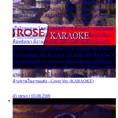
ในครัว เจ้าสาว ก็มัวแต่งตัว สวยเด่น นั่งเคียงเจ้าบ่าว ที่เขา
เฝ้าคอย ใจเต้น หัวใจของเรา ลำเค็ญ ใครจะมองเห็น
ความใน ใจ เศร้า มันร้าวระบม ต้องมาขื่นขม เศร้าตรม
ท่ามความสุขี ช่วยงานเขาแต่ง แต่เรา แล้งมาหลายปี
เมื่อไรหนอจะ โชคดี ได้มีพิธีวิวาห์ หัวใจหล้า คอยไปคอย
มา คือหน้าที่เก่า หัวใจหล้า คอยไปคอยมา คือหน้าที่เก่า
คือหยังเขา มีงานแต่งแล้ว ไปล้างแต่จาน ดั่งถูกประหาร
เมื่อเขาชื่นบาน แต่เราขื่นขม โอ้ รัก ลอยลม ไม่สม ดัง ใจ
ล้างจานคอยคู่ ไม่รู้ อีกนานเท่าใด จะได้ เลื่อนขั้นบันได ได้
เป็น ตำแหน่งเจ้าสาว มันเหงา เห็นเขามีคู่ ซมดู มีคู่ก็ม่วน
เข้าพาขวัญ เสียงโห่ตึงตึง มันซึ้ง อยู่แก่ใจ มื้อใด๋หนอ สิเป็น
งานเฮา มัวซอยเขา ใจเฮาซิด้าน มันทรมาน จับจาน เอย…
ล้างจานในงานแต่ง - Cover Ver. (KARAOKE)
45 views • 03.08.2569
ขอ กราบ ขอบคุณ.... ที่ได้รับไออุ่น การุณ จากแฟน เพลง
ผมแสนชื่นใจ หายวังเวง เมื่อแฟนเพลง ให้กำลังใจ น้ำใจ