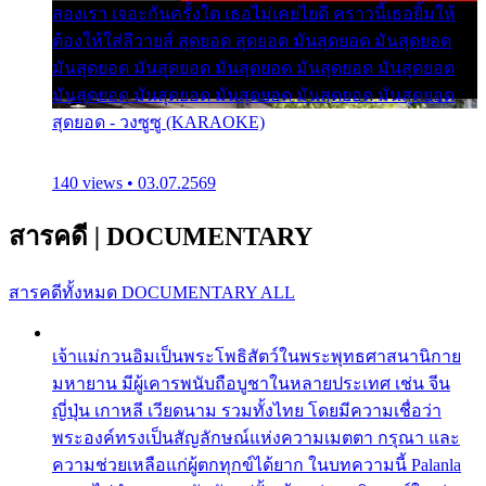
สองเรา เจอะกันครั้งใด เธอไม่เคยไยดี คราวนี้เธอยิ้มให้
ต้องให้ใส่ลีวายส์ สุดยอด สุดยอด มันสุดยอด มันสุดยอด
มันสุดยอด มันสุดยอด มันสุดยอด มันสุดยอด มันสุดยอด
มันสุดยอด มันสุดยอด มันสุดยอด มันสุดยอด มันสุดยอด
สุดยอด - วงซูซู (KARAOKE)
140 views • 03.07.2569
สารคดี
|
DOCUMENTARY
สารคดีทั้งหมด
DOCUMENTARY ALL
เจ้าแม่กวนอิมเป็นพระโพธิสัตว์ในพระพุทธศาสนานิกาย
มหายาน มีผู้เคารพนับถือบูชาในหลายประเทศ เช่น จีน
ญี่ปุ่น เกาหลี เวียดนาม รวมทั้งไทย โดยมีความเชื่อว่า
พระองค์ทรงเป็นสัญลักษณ์แห่งความเมตตา กรุณา และ
ความช่วยเหลือแก่ผู้ตกทุกข์ได้ยาก ในบทความนี้ Palanla