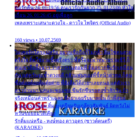
ขอรักคืน 24. 01:19:56 คนเรารักกันยาก 25. 01:23:06 หัวใจ
เถื่อน 26. 01:26:45 อยู่เพื่อลูก
เพลงเพราะเสนาะดวงใจ - ดาวใจ ไพจิตร (Official Audio)
160 views • 10.07.2569
ไม่เคยรักใครแน่หรือ อยากเชื่อถือก็ไม่กล้า ติ๋มใช่คนสวย
ตรึงใจ ติ๋มใช่งามซึ้งตรึงตรา พี่หรือจะมาหมายร่วมชีวี ก็
คนเขาลืออื้อฉาว ว่าสาวๆรุมตอมพี่ ติ๋มอยากรับรักเหมือน
กัน แต่หวั่นจะช้ำดวงฤดี กลัวแฟนของพี่ชี้หน้าด่าทอ ก็คน
ชื่อต๋อยต้อยตุ้มตุ๋ยต่าย พี่ยังลืมได้ง่ายๆเลยหนอ แค่ตัวเรา
สาวบ้านนา แสนจะซอมซ่อ ขืนรักขืนรอคงช้ำสักวัน ถ้า
จริงเหมือนคำพร่ำเฉลย พี่อย่าเฉยรีบมาหมั้น ถ้าพี่สู่ขอ
ตามธรรมเนียม ติ๋มจะเตรียมรับเกลียวสัมพันธ์ ผิดหวังไม่
หวั่นขอยอมได้เคียง
รักติ๋มแน่หรือ - หงษ์ทอง ดาวอุดร (ซาวด์ดนตรี)
(KARAOKE)