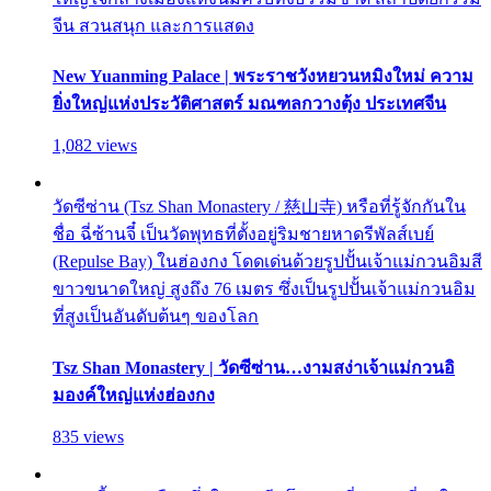
จีน สวนสนุก และการแสดง
New Yuanming Palace | พระราชวังหยวนหมิงใหม่ ความ
ยิ่งใหญ่แห่งประวัติศาสตร์ มณฑลกวางตุ้ง ประเทศจีน
1,082 views
วัดซีซ่าน (Tsz Shan Monastery / 慈山寺) หรือที่รู้จักกันใน
ชื่อ ฉี่ซ้านจี๋ เป็นวัดพุทธที่ตั้งอยู่ริมชายหาดรีพัลส์เบย์
(Repulse Bay) ในฮ่องกง โดดเด่นด้วยรูปปั้นเจ้าแม่กวนอิมสี
ขาวขนาดใหญ่ สูงถึง 76 เมตร ซึ่งเป็นรูปปั้นเจ้าแม่กวนอิม
ที่สูงเป็นอันดับต้นๆ ของโลก
Tsz Shan Monastery | วัดซีซ่าน…งามสง่าเจ้าแม่กวนอิ
มองค์ใหญ่แห่งฮ่องกง
835 views