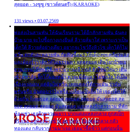
สุดยอด - วงซูซู (ซาวด์ดนตรี) (KARAOKE)
131 views • 03.07.2569
พ่อส่งเงินสามพัน ให้ฉันเรียนราม ได้อีกสักสามพัน ฉันคง
บ๊าย บาย จะไปซื้อกางเกงยีนส์ ลีวายส์มาใส่ เพราะเราเป็น
เด็กใต้ ลีวายส์อย่างเดียว อยากจะโชว์ถึงหิวโซ เด็กใต้ก็ไม่
หวั่น ตกตัวละหลายพัน กัดฟันซื้อมา ให้เด็กเทพเหลียวมอง
และต้องรู้ว่า เด็กใต้ไม่ธรรมดา แต่สุดยอด เดินโยกย้ายเย
ยวน กวนโอ๊ยพอได้ เพราะว่านุ่งลีวายส์ ตัวใหม่ใส่มา เดิน
เข้ามหาลัย จิ๊กโก๊มองหน้า ท่าจะมีปัญหา ไม่พอใจ ได้เป็น
เรื่องแน่นอน แต่ฉันไม่หวั่น เลยแหลงใต้ถามมัน ว่ามัน
พรั่นพรือ มันตอบว่าไม่พรื่อ เปลี่ยนเป็นยิ้มให้ เจอะเด็กใต้
ด้วยกัน ก็เลยรอด สุดยอด สุดยอด สุดยอด มันสุดยอด สุด
ยอด สุดยอด สุดยอด มันสุดยอด แอบหลงรักสาวราม ที่พัก
ห้องเช่า เธอผิวขาวผมยาว ปากแดงแหลงกลาง ถูกสเป็ก
จริงเธอ อยู่ห้องข้างข้าง อยากเข้าไปแหลงกลาง กลัว
ทองแดง กลับจากรามมาเจอ เธอมาซื้อข้าว แต่ก่อนนั้น