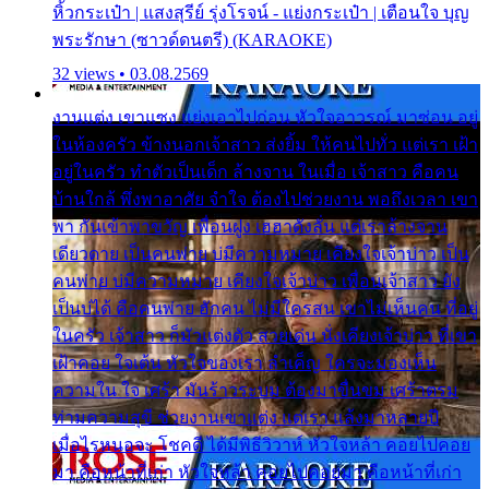
หิ้วกระเป๋า | แสงสุรีย์ รุ่งโรจน์ - แย่งกระเป๋า | เตือนใจ บุญ
พระรักษา (ซาวด์ดนตรี) (KARAOKE)
32 views • 03.08.2569
งานแต่ง เขาแซง แย่งเอาไปก่อน หัวใจอาวรณ์ มาซ่อน อยู่
ในห้องครัว ข้างนอกเจ้าสาว ส่งยิ้ม ให้คนไปทั่ว แต่เรา เฝ้า
อยู่ในครัว ทำตัวเป็นเด็ก ล้างจาน ในเมื่อ เจ้าสาว คือคน
บ้านใกล้ พึ่งพาอาศัย จำใจ ต้องไปช่วยงาน พอถึงเวลา เขา
พา กันเข้าพาขวัญ เพื่อนฝูง เฮฮาดังลั่น แต่เราล้างจาน
เดียวดาย เป็นคนพ่าย บ่มีความหมาย เคียงใจเจ้าบ่าว เป็น
คนพ่าย บ่มีความหมาย เคียงใจเจ้าบ่าว เพื่อนเจ้าสาว ยัง
เป็นบ่ได้ คือคนพ่าย ฮักคน ไม่มีใครสน เขาไม่เห็นคน ที่อยู่
ในครัว เจ้าสาว ก็มัวแต่งตัว สวยเด่น นั่งเคียงเจ้าบ่าว ที่เขา
เฝ้าคอย ใจเต้น หัวใจของเรา ลำเค็ญ ใครจะมองเห็น
ความใน ใจ เศร้า มันร้าวระบม ต้องมาขื่นขม เศร้าตรม
ท่ามความสุขี ช่วยงานเขาแต่ง แต่เรา แล้งมาหลายปี
เมื่อไรหนอจะ โชคดี ได้มีพิธีวิวาห์ หัวใจหล้า คอยไปคอย
มา คือหน้าที่เก่า หัวใจหล้า คอยไปคอยมา คือหน้าที่เก่า