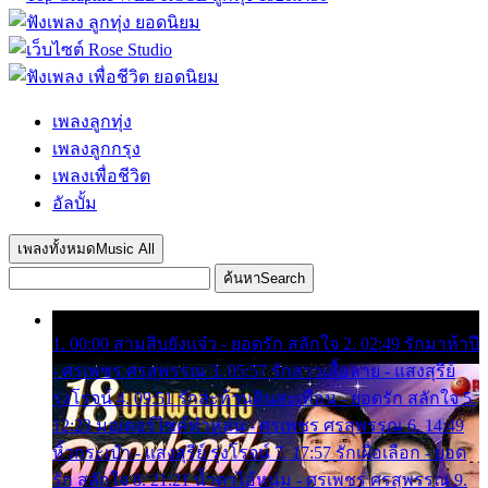
เพลงลูกทุ่ง
เพลงลูกกรุง
เพลงเพื่อชีวิต
อัลบั้ม
เพลงทั้งหมด
Music All
ค้นหา
Search
1. 00:00 สามสิบยังแจ๋ว - ยอดรัก สลักใจ 2. 02:49 รักมาห้าปี
- ศรเพชร ศรสุพรรณ 3. 05:57 รักสาวเสื้อลาย - แสงสุรีย์
รุ่งโรจน์ 4. 09:51 รักสะท้านดินสะเทือน - ยอดรัก สลักใจ 5.
12:23 มอเตอร์ไซค์ทำหล่น - ศรเพชร ศรสุพรรณ 6. 14:49
หิ้วกระเป๋า - แสงสุรีย์ รุ่งโรจน์ 7. 17:57 รักเผื่อเลือก - ยอด
รัก สลักใจ 8. 21:21 น้ำตาไอ้หนุ่ม - ศรเพชร ศรสุพรรณ 9.