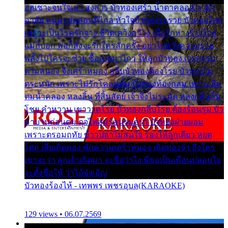
ออเซาะจนใจเบา สงสาร บัวทองเศร้า น้ำตาคลอเบ้า เฝ้า
อาลัย หนุ่มรูปหล่อหนีไกล หัวใจบัวทองระรวย บัวทองโศก
เพราะเป็นโรครักจาง ชีวิตเคว้งคว้าง เมื่อรักห่างร้างไกล
แม่ก็บอก พ่อก็สั่งจะรักใครสักครั้ง อย่าไปหวังความรวย
พลั้งไปใครจะช่วย ซื้อเปลมาไกว ให้ลูกบัวทอง เวรกรรม
ตามสนอง จึงเศร้าหมอง กลีบบัวทองต้องโรย บัวทองไม่
ตระหนัก เพราะไม่รักโคลนตม บัวทองท้องกลม เพราะลืม
ตมน้ำคลอง หลงลิ้น ที่สิ้นสัตย์ เจ้าจึงไม่ระมัด หลงกลิ่นลิ้น
โชย คำหวาน เขาวาดโรย บัวทองกลีบโรย ต้องร้อนรุม บัว
มาบานก่อนตูม ดุจไฟสุมร้อนรุมอุรา บัวทองผ่ายผอม
เพราะตรอมฤทัย ข้าวปลาไม่สนใจ ร้องไห้ลูกเดียว หยุด
โศก เสียเถิดทอง พักความเศร้าหมอง เถิดทองจ๋า ถึงใคร
เขาจะว่า ลูกเจ้าเกิดมา จะชื่อว่าไง พี่ขอเป็นเพื่อนปลอบใจ
จะตั้งชื่อให้ ว่าไอ้บังเอิญ
บัวทองร้องไห้ - เทพพร เพชรอุบล(KARAOKE)
129 views • 06.07.2569