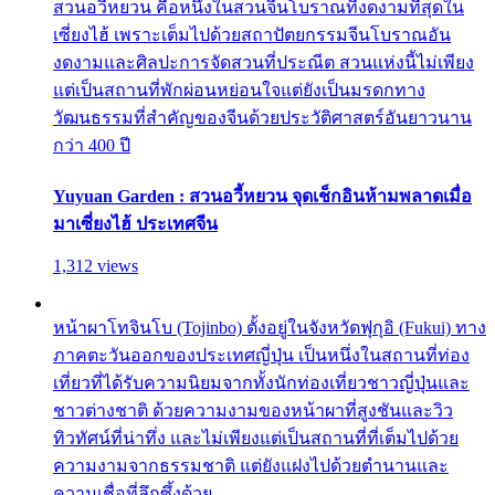
สวนอวี้หยวน คือหนึ่งในสวนจีนโบราณที่งดงามที่สุดใน
เซี่ยงไฮ้ เพราะเต็มไปด้วยสถาปัตยกรรมจีนโบราณอัน
งดงามและศิลปะการจัดสวนที่ประณีต สวนแห่งนี้ไม่เพียง
แต่เป็นสถานที่พักผ่อนหย่อนใจแต่ยังเป็นมรดกทาง
วัฒนธรรมที่สำคัญของจีนด้วยประวัติศาสตร์อันยาวนาน
กว่า 400 ปี
Yuyuan Garden : สวนอวี้หยวน จุดเช็กอินห้ามพลาดเมื่อ
มาเซี่ยงไฮ้ ประเทศจีน
1,312 views
หน้าผาโทจินโบ (Tojinbo) ตั้งอยู่ในจังหวัดฟุกุอิ (Fukui) ทาง
ภาคตะวันออกของประเทศญี่ปุ่น เป็นหนึ่งในสถานที่ท่อง
เที่ยวที่ได้รับความนิยมจากทั้งนักท่องเที่ยวชาวญี่ปุ่นและ
ชาวต่างชาติ ด้วยความงามของหน้าผาที่สูงชันและวิว
ทิวทัศน์ที่น่าทึ่ง และไม่เพียงแต่เป็นสถานที่ที่เต็มไปด้วย
ความงามจากธรรมชาติ แต่ยังแฝงไปด้วยตำนานและ
ความเชื่อที่ลึกซึ้งด้วย