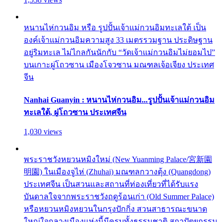
หนานไห่กวนอิม หรือ รูปปั้นเจ้าแม่กวนอิมทะเลใต้ เป็น
องค์เจ้าแม่กวนอิมความสูง 33 เมตรรวมฐาน ประดิษฐาน
อยู่ริมทะเล ไม่ไกลกันนักกับ “วัดเจ้าแม่กวนอิมไม่ยอมไป”
บนเกาะผู่โถวซาน เมืองโจวซาน มณฑลเจ้อเจียง ประเทศ
จีน
Nanhai Guanyin : หนานไห่กวนอิม...รูปปั้นเจ้าแม่กวนอิม
ทะเลใต้, ผู่โถวซาน ประเทศจีน
1,030 views
พระราชวังหยวนหมิงใหม่ (New Yuanming Palace/宮新園
明園) ในเมืองจูไห่ (Zhuhai) มณฑลกวางตุ้ง (Quangdong)
ประเทศจีน เป็นสวนและสถานที่ท่องเที่ยวที่ได้รับแรง
บันดาลใจจากพระราชวังฤดูร้อนเก่า (Old Summer Palace)
หรือหยวนหมิงหยวนในกรุงปักกิ่ง สวนสาธารณะขนาด
ใหญ่ใจกลางเมืองแห่งนี้มีครบทั้งธรรมชาติ สถาปัตยกรรม