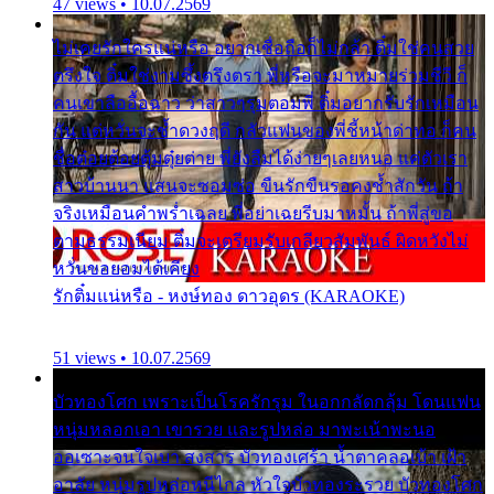
47 views • 10.07.2569
ไม่เคยรักใครแน่หรือ อยากเชื่อถือก็ไม่กล้า ติ๋มใช่คนสวย
ตรึงใจ ติ๋มใช่งามซึ้งตรึงตรา พี่หรือจะมาหมายร่วมชีวี ก็
คนเขาลืออื้อฉาว ว่าสาวๆรุมตอมพี่ ติ๋มอยากรับรักเหมือน
กัน แต่หวั่นจะช้ำดวงฤดี กลัวแฟนของพี่ชี้หน้าด่าทอ ก็คน
ชื่อต๋อยต้อยตุ้มตุ๋ยต่าย พี่ยังลืมได้ง่ายๆเลยหนอ แค่ตัวเรา
สาวบ้านนา แสนจะซอมซ่อ ขืนรักขืนรอคงช้ำสักวัน ถ้า
จริงเหมือนคำพร่ำเฉลย พี่อย่าเฉยรีบมาหมั้น ถ้าพี่สู่ขอ
ตามธรรมเนียม ติ๋มจะเตรียมรับเกลียวสัมพันธ์ ผิดหวังไม่
หวั่นขอยอมได้เคียง
รักติ๋มแน่หรือ - หงษ์ทอง ดาวอุดร (KARAOKE)
51 views • 10.07.2569
บัวทองโศก เพราะเป็นโรครักรุม ในอกกลัดกลุ้ม โดนแฟน
หนุ่มหลอกเอา เขารวย และรูปหล่อ มาพะเน้าพะนอ
ออเซาะจนใจเบา สงสาร บัวทองเศร้า น้ำตาคลอเบ้า เฝ้า
อาลัย หนุ่มรูปหล่อหนีไกล หัวใจบัวทองระรวย บัวทองโศก