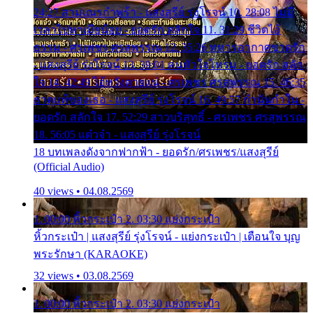
24:27 สามเณรกำพร้า - แสงสุรีย์ รุ่งโรจน์ 10. 28:08 ไม่มี
เวลาไปหาเมียน้อย - ยอดรัก สลักใจ 11. 31:29 ชีวิตไอ้
ธรรม - ศรเพชร ศรสุพรรณ 12. 35:26 ทหารอากาศขาดรัก
- แสงสุรีย์ รุ่งโรจน์ 13. 39:01 คนหัวใจโทรม - ยอดรัก สลัก
ใจ 14. 42:49 ไอ้หวังตายแน่ - ศรเพชร ศรสุพรรณ 15. 46:35
ธาตุแท้ของเธอ - แสงสุรีย์ รุ่งโรจน์ 16. 49:57 กำนันกำใน -
ยอดรัก สลักใจ 17. 52:29 สาวบริสุทธิ์ - ศรเพชร ศรสุพรรณ
18. 56:05 แต๋วจ๋า - แสงสุรีย์ รุ่งโรจน์
18 บทเพลงดังจากฟากฟ้า - ยอดรัก/ศรเพชร/แสงสุรีย์
(Official Audio)
40 views • 04.08.2569
1. 00:00 หิ้วกระเป๋า 2. 03:30 แย่งกระเป๋า
หิ้วกระเป๋า | แสงสุรีย์ รุ่งโรจน์ - แย่งกระเป๋า | เตือนใจ บุญ
พระรักษา (KARAOKE)
32 views • 03.08.2569
1. 00:00 หิ้วกระเป๋า 2. 03:30 แย่งกระเป๋า