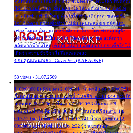
คู่แฟนเพลง ไม่เคยคิดว่าเก่ง หรือดังกว่าใคร..ใคร พระคุณ
ผู้ฟัง เท่านั้นยิ่งใหญ่ ที่เป็นแรงใจ ให้ผมดังมา.. ขอ องค์เท
วา สถิตฟากฟ้ายิ่งใหญ่ คุ้มภัยให้ท่าน เถิดหนา ขอจงเชื่อ
ใจ ไว้เถิดว่า ตราบชั่วชีวา ไม่ลืมแฟนเพลง ขอ อยู่คู่แฟน
เพลง ไม่เคยคิดว่าเก่ง หรือดังกว่าใคร..ใคร พระคุณผู้ฟัง
เท่านั้นยิ่งใหญ่ ที่เป็นแรงใจ ให้ผมดังมา.. ขอ องค์เทวา
สถิตฟากฟ้ายิ่งใหญ่ คุ้มภัยให้ท่าน เถิดหนา ขอจงเชื่อใจ ไว้
เถิดว่า ตราบชั่วชีวา ไม่ลืมแฟนเพลง
ขอบคุณแฟนเพลง - Cover Ver. (KARAOKE)
53 views • 31.07.2569
1. 00:00:00 ยินดีรับเดน 2. 00:03:44 น้ำตาอีสาน 3. 00:07:51
กิ่งทองใบหยก 4. 00:10:35 น้ำนิ่งไหลลึก 5. 00:13:49 ลานรัก
ลานเท 6. 00:17:06 จำใจจาก 7. 00:20:53 คืนฝนตก 8.
00:25:16 น้ำลงเดือนยี่ 9. 00:28:47 โสนน้อยเรือนงาม 10.
00:32:29 ตอไม้ที่ตายแล้ว 11. 00:35:41 น้ำกรดแช่เย็น 12.
00:39:08 อยากฟังซ้ำ 13. 00:42:32 รู้ว่าเขาหลอก 14.