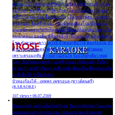
เพราะเป็นโรครักจาง ชีวิตเคว้งคว้าง เมื่อรักห่างร้างไกล
แม่ก็บอก พ่อก็สั่งจะรักใครสักครั้ง อย่าไปหวังความรวย
พลั้งไปใครจะช่วย ซื้อเปลมาไกว ให้ลูกบัวทอง เวรกรรม
ตามสนอง จึงเศร้าหมอง กลีบบัวทองต้องโรย บัวทองไม่
ตระหนัก เพราะไม่รักโคลนตม บัวทองท้องกลม เพราะลืม
ตมน้ำคลอง หลงลิ้น ที่สิ้นสัตย์ เจ้าจึงไม่ระมัด หลงกลิ่นลิ้น
โชย คำหวาน เขาวาดโรย บัวทองกลีบโรย ต้องร้อนรุม บัว
มาบานก่อนตูม ดุจไฟสุมร้อนรุมอุรา บัวทองผ่ายผอม
เพราะตรอมฤทัย ข้าวปลาไม่สนใจ ร้องไห้ลูกเดียว หยุด
โศก เสียเถิดทอง พักความเศร้าหมอง เถิดทองจ๋า ถึงใคร
เขาจะว่า ลูกเจ้าเกิดมา จะชื่อว่าไง พี่ขอเป็นเพื่อนปลอบใจ
จะตั้งชื่อให้ ว่าไอ้บังเอิญ
บัวทองร้องไห้ - เทพพร เพชรอุบล (ซาวด์ดนตรี)
(KARAOKE)
107 views • 06.07.2569
บัวทองโศก เพราะเป็นโรครักรุม ในอกกลัดกลุ้ม โดนแฟน
หนุ่มหลอกเอา เขารวย และรูปหล่อ มาพะเน้าพะนอ