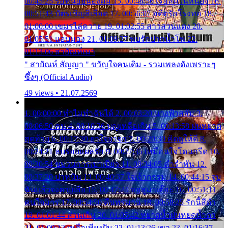
00:45:25 รอหน่อยน้องติ๋ม 15. 00:48:56 เรือล่มในหนอง 16.
00:51:43 บัตรเชิญสีเลือด 17. 00:56:07 อดีตรักโรงทอ 18.
01:00:00 เขมรไล่ควาย 19. 01:02:55 สาวสวนแตง 20.
01:05:51 แอบมอง 21. 01:09:27 พบรักปากน้ำโพ 22.
01:13:06 สายัณห์เมา
" สายัณห์ สัญญา " ขวัญใจคนเดิม - รวมเพลงดังเพราะๆ
ซึ้งๆ (Official Audio)
49 views • 21.07.2569
1. 00:00:00 ทำไมทำฉันได้ 2. 00:03:20 นางฟ้าสลัม 3.
00:06:50 คน 4. 00:10:36 บุญเหลือเกิน 5. 00:13:58 ฝนหยาด
สุดท้าย 6. 00:17:30 ยาใจยาจก 7. 00:20:30 คิดดูให้ดี 8.
00:24:21 ลบรอยแผลรัก 9. 00:27:35 เหมือนใจโดนกรีด 10.
00:30:54 ขบวนการเปาเปียว 11. 00:34:05 คำรำพัน 12.
00:37:20 ปาหนัน 13. 00:40:37 ใจเจ้ากรรม 14. 00:44:15 จูบ
ฉันแล้วจงตายเสีย 15. 00:47:24 ขอสูมาเต๊อะ 16. 00:51:11
คนใจมาร 17. 00:54:50 คืนทรมาน 18. 00:58:25 รักนี้สีดำ
19. 01:01:44 ส่วนเกิน 20. 01:05:42 หยาดน้ำฝนหยดน้ำตา
21. 01:09:13 เหลือเพียงฝัน 22. 01:13:26 เขา 23. 01:16:37