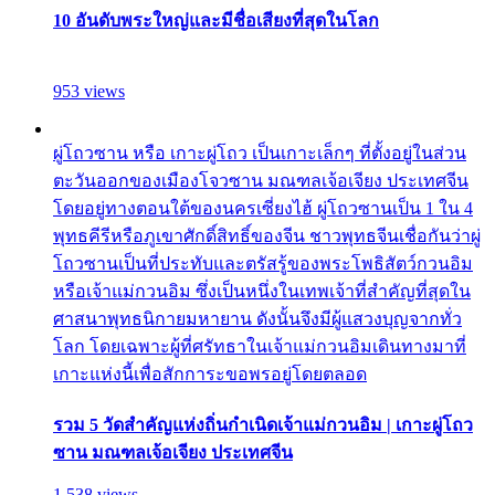
10 อันดับพระใหญ่และมีชื่อเสียงที่สุดในโลก
953 views
ผู่โถวซาน หรือ เกาะผู่โถว เป็นเกาะเล็กๆ ที่ตั้งอยู่ในส่วน
ตะวันออกของเมืองโจวซาน มณฑลเจ้อเจียง ประเทศจีน
โดยอยู่ทางตอนใต้ของนครเซี่ยงไฮ้ ผู่โถวซานเป็น 1 ใน 4
พุทธคีรีหรือภูเขาศักดิ์สิทธิ์ของจีน ชาวพุทธจีนเชื่อกันว่าผู่
โถวซานเป็นที่ประทับและตรัสรู้ของพระโพธิสัตว์กวนอิม
หรือเจ้าแม่กวนอิม ซึ่งเป็นหนึ่งในเทพเจ้าที่สำคัญที่สุดใน
ศาสนาพุทธนิกายมหายาน ดังนั้นจึงมีผู้แสวงบุญจากทั่ว
โลก โดยเฉพาะผู้ที่ศรัทธาในเจ้าแม่กวนอิมเดินทางมาที่
เกาะแห่งนี้เพื่อสักการะขอพรอยู่โดยตลอด
รวม 5 วัดสำคัญแห่งถิ่นกำเนิดเจ้าแม่กวนอิม | เกาะผู่โถว
ซาน มณฑลเจ้อเจียง ประเทศจีน
1,538 views