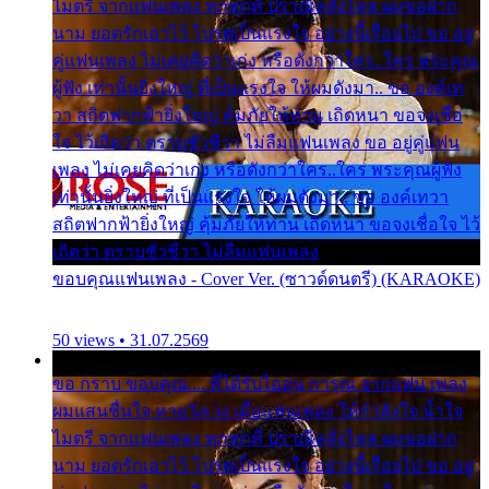
ไมตรี จากแฟนเพลง ทุกทุกที่ ปราณีหลั่งไหล ผมขอฝาก
นาม ยอดรักเอาไว้ โปรดเป็นแรงใจ อย่างนี้เรื่อยไป ขอ อยู่
คู่แฟนเพลง ไม่เคยคิดว่าเก่ง หรือดังกว่าใคร..ใคร พระคุณ
ผู้ฟัง เท่านั้นยิ่งใหญ่ ที่เป็นแรงใจ ให้ผมดังมา.. ขอ องค์เท
วา สถิตฟากฟ้ายิ่งใหญ่ คุ้มภัยให้ท่าน เถิดหนา ขอจงเชื่อ
ใจ ไว้เถิดว่า ตราบชั่วชีวา ไม่ลืมแฟนเพลง ขอ อยู่คู่แฟน
เพลง ไม่เคยคิดว่าเก่ง หรือดังกว่าใคร..ใคร พระคุณผู้ฟัง
เท่านั้นยิ่งใหญ่ ที่เป็นแรงใจ ให้ผมดังมา.. ขอ องค์เทวา
สถิตฟากฟ้ายิ่งใหญ่ คุ้มภัยให้ท่าน เถิดหนา ขอจงเชื่อใจ ไว้
เถิดว่า ตราบชั่วชีวา ไม่ลืมแฟนเพลง
ขอบคุณแฟนเพลง - Cover Ver. (ซาวด์ดนตรี) (KARAOKE)
50 views • 31.07.2569
ขอ กราบ ขอบคุณ.... ที่ได้รับไออุ่น การุณ จากแฟน เพลง
ผมแสนชื่นใจ หายวังเวง เมื่อแฟนเพลง ให้กำลังใจ น้ำใจ
ไมตรี จากแฟนเพลง ทุกทุกที่ ปราณีหลั่งไหล ผมขอฝาก
นาม ยอดรักเอาไว้ โปรดเป็นแรงใจ อย่างนี้เรื่อยไป ขอ อยู่