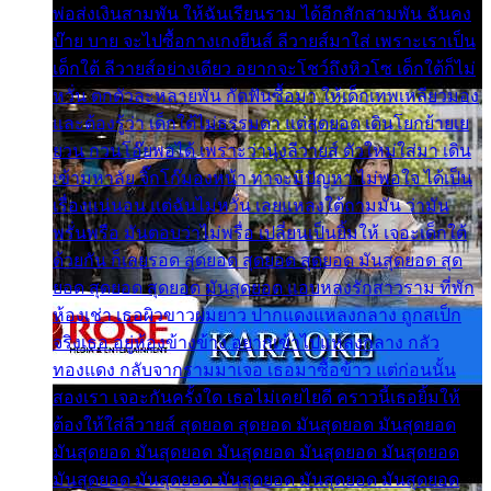
พ่อส่งเงินสามพัน ให้ฉันเรียนราม ได้อีกสักสามพัน ฉันคง
บ๊าย บาย จะไปซื้อกางเกงยีนส์ ลีวายส์มาใส่ เพราะเราเป็น
เด็กใต้ ลีวายส์อย่างเดียว อยากจะโชว์ถึงหิวโซ เด็กใต้ก็ไม่
หวั่น ตกตัวละหลายพัน กัดฟันซื้อมา ให้เด็กเทพเหลียวมอง
และต้องรู้ว่า เด็กใต้ไม่ธรรมดา แต่สุดยอด เดินโยกย้ายเย
ยวน กวนโอ๊ยพอได้ เพราะว่านุ่งลีวายส์ ตัวใหม่ใส่มา เดิน
เข้ามหาลัย จิ๊กโก๊มองหน้า ท่าจะมีปัญหา ไม่พอใจ ได้เป็น
เรื่องแน่นอน แต่ฉันไม่หวั่น เลยแหลงใต้ถามมัน ว่ามัน
พรั่นพรือ มันตอบว่าไม่พรื่อ เปลี่ยนเป็นยิ้มให้ เจอะเด็กใต้
ด้วยกัน ก็เลยรอด สุดยอด สุดยอด สุดยอด มันสุดยอด สุด
ยอด สุดยอด สุดยอด มันสุดยอด แอบหลงรักสาวราม ที่พัก
ห้องเช่า เธอผิวขาวผมยาว ปากแดงแหลงกลาง ถูกสเป็ก
จริงเธอ อยู่ห้องข้างข้าง อยากเข้าไปแหลงกลาง กลัว
ทองแดง กลับจากรามมาเจอ เธอมาซื้อข้าว แต่ก่อนนั้น
สองเรา เจอะกันครั้งใด เธอไม่เคยไยดี คราวนี้เธอยิ้มให้
ต้องให้ใส่ลีวายส์ สุดยอด สุดยอด มันสุดยอด มันสุดยอด
มันสุดยอด มันสุดยอด มันสุดยอด มันสุดยอด มันสุดยอด
มันสุดยอด มันสุดยอด มันสุดยอด มันสุดยอด มันสุดยอด