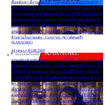
คือหยังเขา มีงานแต่งแล้ว ไปล้างแต่จาน ดั่งถูกประหาร
เมื่อเขาชื่นบาน แต่เราขื่นขม โอ้ รัก ลอยลม ไม่สม ดัง ใจ
ล้างจานคอยคู่ ไม่รู้ อีกนานเท่าใด จะได้ เลื่อนขั้นบันได ได้
เป็น ตำแหน่งเจ้าสาว มันเหงา เห็นเขามีคู่ ซมดู มีคู่ก็ม่วน
เข้าพาขวัญ เสียงโห่ตึงตึง มันซึ้ง อยู่แก่ใจ มื้อใด๋หนอ สิเป็น
งานเฮา มัวซอยเขา ใจเฮาซิด้าน มันทรมาน จับจาน เอย…
ล้างจานในงานแต่ง - Cover Ver. (ซาวด์ดนตรี)
(KARAOKE)
44 views • 03.08.2569
งานแต่ง เขาแซง แย่งเอาไปก่อน หัวใจอาวรณ์ มาซ่อน อยู่
ในห้องครัว ข้างนอกเจ้าสาว ส่งยิ้ม ให้คนไปทั่ว แต่เรา เฝ้า
อยู่ในครัว ทำตัวเป็นเด็ก ล้างจาน ในเมื่อ เจ้าสาว คือคน
บ้านใกล้ พึ่งพาอาศัย จำใจ ต้องไปช่วยงาน พอถึงเวลา เขา
พา กันเข้าพาขวัญ เพื่อนฝูง เฮฮาดังลั่น แต่เราล้างจาน
เดียวดาย เป็นคนพ่าย บ่มีความหมาย เคียงใจเจ้าบ่าว เป็น
คนพ่าย บ่มีความหมาย เคียงใจเจ้าบ่าว เพื่อนเจ้าสาว ยัง
เป็นบ่ได้ คือคนพ่าย ฮักคน ไม่มีใครสน เขาไม่เห็นคน ที่อยู่