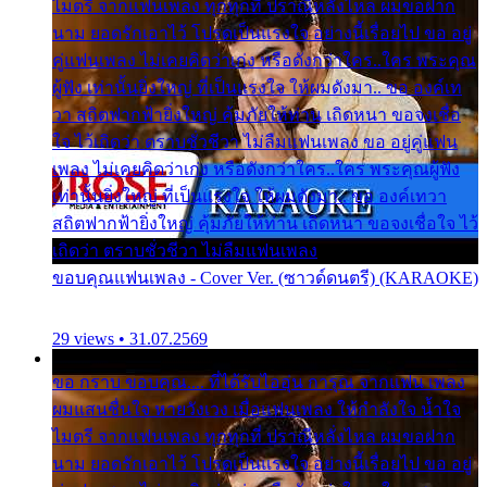
ไมตรี จากแฟนเพลง ทุกทุกที่ ปราณีหลั่งไหล ผมขอฝาก
นาม ยอดรักเอาไว้ โปรดเป็นแรงใจ อย่างนี้เรื่อยไป ขอ อยู่
คู่แฟนเพลง ไม่เคยคิดว่าเก่ง หรือดังกว่าใคร..ใคร พระคุณ
ผู้ฟัง เท่านั้นยิ่งใหญ่ ที่เป็นแรงใจ ให้ผมดังมา.. ขอ องค์เท
วา สถิตฟากฟ้ายิ่งใหญ่ คุ้มภัยให้ท่าน เถิดหนา ขอจงเชื่อ
ใจ ไว้เถิดว่า ตราบชั่วชีวา ไม่ลืมแฟนเพลง ขอ อยู่คู่แฟน
เพลง ไม่เคยคิดว่าเก่ง หรือดังกว่าใคร..ใคร พระคุณผู้ฟัง
เท่านั้นยิ่งใหญ่ ที่เป็นแรงใจ ให้ผมดังมา.. ขอ องค์เทวา
สถิตฟากฟ้ายิ่งใหญ่ คุ้มภัยให้ท่าน เถิดหนา ขอจงเชื่อใจ ไว้
เถิดว่า ตราบชั่วชีวา ไม่ลืมแฟนเพลง
ขอบคุณแฟนเพลง - Cover Ver. (ซาวด์ดนตรี) (KARAOKE)
29 views • 31.07.2569
ขอ กราบ ขอบคุณ.... ที่ได้รับไออุ่น การุณ จากแฟน เพลง
ผมแสนชื่นใจ หายวังเวง เมื่อแฟนเพลง ให้กำลังใจ น้ำใจ
ไมตรี จากแฟนเพลง ทุกทุกที่ ปราณีหลั่งไหล ผมขอฝาก
นาม ยอดรักเอาไว้ โปรดเป็นแรงใจ อย่างนี้เรื่อยไป ขอ อยู่