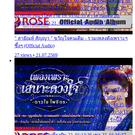
00:45:25 รอหน่อยน้องติ๋ม 15. 00:48:56 เรือล่มในหนอง 16.
00:51:43 บัตรเชิญสีเลือด 17. 00:56:07 อดีตรักโรงทอ 18.
01:00:00 เขมรไล่ควาย 19. 01:02:55 สาวสวนแตง 20.
01:05:51 แอบมอง 21. 01:09:27 พบรักปากน้ำโพ 22.
01:13:06 สายัณห์เมา
" สายัณห์ สัญญา " ขวัญใจคนเดิม - รวมเพลงดังเพราะๆ
ซึ้งๆ (Official Audio)
27 views • 21.07.2569
1. 00:00:00 ทำไมทำฉันได้ 2. 00:03:20 นางฟ้าสลัม 3.
00:06:50 คน 4. 00:10:36 บุญเหลือเกิน 5. 00:13:58 ฝนหยาด
สุดท้าย 6. 00:17:30 ยาใจยาจก 7. 00:20:30 คิดดูให้ดี 8.
00:24:21 ลบรอยแผลรัก 9. 00:27:35 เหมือนใจโดนกรีด 10.
00:30:54 ขบวนการเปาเปียว 11. 00:34:05 คำรำพัน 12.
00:37:20 ปาหนัน 13. 00:40:37 ใจเจ้ากรรม 14. 00:44:15 จูบ
ฉันแล้วจงตายเสีย 15. 00:47:24 ขอสูมาเต๊อะ 16. 00:51:11
คนใจมาร 17. 00:54:50 คืนทรมาน 18. 00:58:25 รักนี้สีดำ
19. 01:01:44 ส่วนเกิน 20. 01:05:42 หยาดน้ำฝนหยดน้ำตา
21. 01:09:13 เหลือเพียงฝัน 22. 01:13:26 เขา 23. 01:16:37