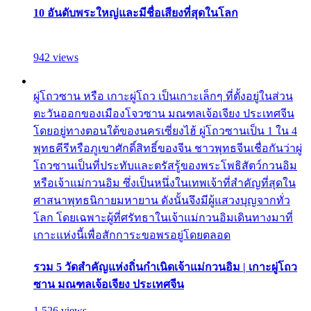
10 อันดับพระใหญ่และมีชื่อเสียงที่สุดในโลก
942 views
ผู่โถวซาน หรือ เกาะผู่โถว เป็นเกาะเล็กๆ ที่ตั้งอยู่ในส่วน
ตะวันออกของเมืองโจวซาน มณฑลเจ้อเจียง ประเทศจีน
โดยอยู่ทางตอนใต้ของนครเซี่ยงไฮ้ ผู่โถวซานเป็น 1 ใน 4
พุทธคีรีหรือภูเขาศักดิ์สิทธิ์ของจีน ชาวพุทธจีนเชื่อกันว่าผู่
โถวซานเป็นที่ประทับและตรัสรู้ของพระโพธิสัตว์กวนอิม
หรือเจ้าแม่กวนอิม ซึ่งเป็นหนึ่งในเทพเจ้าที่สำคัญที่สุดใน
ศาสนาพุทธนิกายมหายาน ดังนั้นจึงมีผู้แสวงบุญจากทั่ว
โลก โดยเฉพาะผู้ที่ศรัทธาในเจ้าแม่กวนอิมเดินทางมาที่
เกาะแห่งนี้เพื่อสักการะขอพรอยู่โดยตลอด
รวม 5 วัดสำคัญแห่งถิ่นกำเนิดเจ้าแม่กวนอิม | เกาะผู่โถว
ซาน มณฑลเจ้อเจียง ประเทศจีน
1,526 views