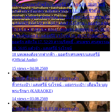
24:27 สามเณรกำพร้า - แสงสุรีย์ รุ่งโรจน์ 10. 28:08 ไม่มี
เวลาไปหาเมียน้อย - ยอดรัก สลักใจ 11. 31:29 ชีวิตไอ้
ธรรม - ศรเพชร ศรสุพรรณ 12. 35:26 ทหารอากาศขาดรัก
- แสงสุรีย์ รุ่งโรจน์ 13. 39:01 คนหัวใจโทรม - ยอดรัก สลัก
ใจ 14. 42:49 ไอ้หวังตายแน่ - ศรเพชร ศรสุพรรณ 15. 46:35
ธาตุแท้ของเธอ - แสงสุรีย์ รุ่งโรจน์ 16. 49:57 กำนันกำใน -
ยอดรัก สลักใจ 17. 52:29 สาวบริสุทธิ์ - ศรเพชร ศรสุพรรณ
18. 56:05 แต๋วจ๋า - แสงสุรีย์ รุ่งโรจน์
18 บทเพลงดังจากฟากฟ้า - ยอดรัก/ศรเพชร/แสงสุรีย์
(Official Audio)
15 views • 04.08.2569
1. 00:00 หิ้วกระเป๋า 2. 03:30 แย่งกระเป๋า
หิ้วกระเป๋า | แสงสุรีย์ รุ่งโรจน์ - แย่งกระเป๋า | เตือนใจ บุญ
พระรักษา (KARAOKE)
14 views • 03.08.2569
1. 00:00 หิ้วกระเป๋า 2. 03:30 แย่งกระเป๋า