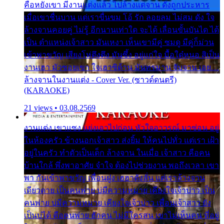
คือหยังเขา มีงานแต่งแล้ว ไปล้างแต่จาน ดั่งถูกประหาร
เมื่อเขาชื่นบาน แต่เราขื่นขม โอ้ รัก ลอยลม ไม่สม ดัง ใจ
ล้างจานคอยคู่ ไม่รู้ อีกนานเท่าใด จะได้ เลื่อนขั้นบันได ได้
เป็น ตำแหน่งเจ้าสาว มันเหงา เห็นเขามีคู่ ซมดู มีคู่ก็ม่วน
เข้าพาขวัญ เสียงโห่ตึงตึง มันซึ้ง อยู่แก่ใจ มื้อใด๋หนอ สิเป็น
งานเฮา มัวซอยเขา ใจเฮาซิด้าน มันทรมาน จับจาน เอย…
ล้างจานในงานแต่ง - Cover Ver. (ซาวด์ดนตรี)
(KARAOKE)
21 views • 03.08.2569
งานแต่ง เขาแซง แย่งเอาไปก่อน หัวใจอาวรณ์ มาซ่อน อยู่
ในห้องครัว ข้างนอกเจ้าสาว ส่งยิ้ม ให้คนไปทั่ว แต่เรา เฝ้า
อยู่ในครัว ทำตัวเป็นเด็ก ล้างจาน ในเมื่อ เจ้าสาว คือคน
บ้านใกล้ พึ่งพาอาศัย จำใจ ต้องไปช่วยงาน พอถึงเวลา เขา
พา กันเข้าพาขวัญ เพื่อนฝูง เฮฮาดังลั่น แต่เราล้างจาน
เดียวดาย เป็นคนพ่าย บ่มีความหมาย เคียงใจเจ้าบ่าว เป็น
คนพ่าย บ่มีความหมาย เคียงใจเจ้าบ่าว เพื่อนเจ้าสาว ยัง
เป็นบ่ได้ คือคนพ่าย ฮักคน ไม่มีใครสน เขาไม่เห็นคน ที่อยู่