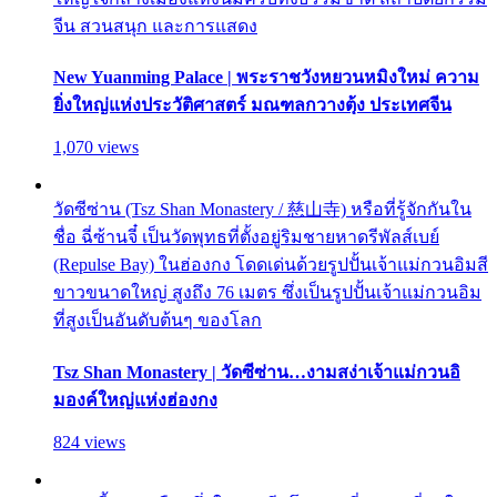
จีน สวนสนุก และการแสดง
New Yuanming Palace | พระราชวังหยวนหมิงใหม่ ความ
ยิ่งใหญ่แห่งประวัติศาสตร์ มณฑลกวางตุ้ง ประเทศจีน
1,070 views
วัดซีซ่าน (Tsz Shan Monastery / 慈山寺) หรือที่รู้จักกันใน
ชื่อ ฉี่ซ้านจี๋ เป็นวัดพุทธที่ตั้งอยู่ริมชายหาดรีพัลส์เบย์
(Repulse Bay) ในฮ่องกง โดดเด่นด้วยรูปปั้นเจ้าแม่กวนอิมสี
ขาวขนาดใหญ่ สูงถึง 76 เมตร ซึ่งเป็นรูปปั้นเจ้าแม่กวนอิม
ที่สูงเป็นอันดับต้นๆ ของโลก
Tsz Shan Monastery | วัดซีซ่าน…งามสง่าเจ้าแม่กวนอิ
มองค์ใหญ่แห่งฮ่องกง
824 views