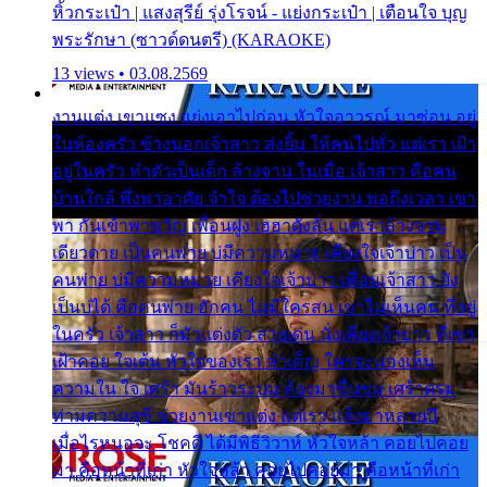
หิ้วกระเป๋า | แสงสุรีย์ รุ่งโรจน์ - แย่งกระเป๋า | เตือนใจ บุญ
พระรักษา (ซาวด์ดนตรี) (KARAOKE)
13 views • 03.08.2569
งานแต่ง เขาแซง แย่งเอาไปก่อน หัวใจอาวรณ์ มาซ่อน อยู่
ในห้องครัว ข้างนอกเจ้าสาว ส่งยิ้ม ให้คนไปทั่ว แต่เรา เฝ้า
อยู่ในครัว ทำตัวเป็นเด็ก ล้างจาน ในเมื่อ เจ้าสาว คือคน
บ้านใกล้ พึ่งพาอาศัย จำใจ ต้องไปช่วยงาน พอถึงเวลา เขา
พา กันเข้าพาขวัญ เพื่อนฝูง เฮฮาดังลั่น แต่เราล้างจาน
เดียวดาย เป็นคนพ่าย บ่มีความหมาย เคียงใจเจ้าบ่าว เป็น
คนพ่าย บ่มีความหมาย เคียงใจเจ้าบ่าว เพื่อนเจ้าสาว ยัง
เป็นบ่ได้ คือคนพ่าย ฮักคน ไม่มีใครสน เขาไม่เห็นคน ที่อยู่
ในครัว เจ้าสาว ก็มัวแต่งตัว สวยเด่น นั่งเคียงเจ้าบ่าว ที่เขา
เฝ้าคอย ใจเต้น หัวใจของเรา ลำเค็ญ ใครจะมองเห็น
ความใน ใจ เศร้า มันร้าวระบม ต้องมาขื่นขม เศร้าตรม
ท่ามความสุขี ช่วยงานเขาแต่ง แต่เรา แล้งมาหลายปี
เมื่อไรหนอจะ โชคดี ได้มีพิธีวิวาห์ หัวใจหล้า คอยไปคอย
มา คือหน้าที่เก่า หัวใจหล้า คอยไปคอยมา คือหน้าที่เก่า