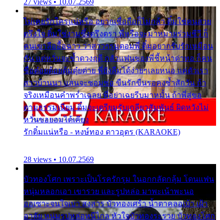
27 views • 10.07.2569
ไม่เคยรักใครแน่หรือ อยากเชื่อถือก็ไม่กล้า ติ๋มใช่คนสวย
ตรึงใจ ติ๋มใช่งามซึ้งตรึงตรา พี่หรือจะมาหมายร่วมชีวี ก็
คนเขาลืออื้อฉาว ว่าสาวๆรุมตอมพี่ ติ๋มอยากรับรักเหมือน
กัน แต่หวั่นจะช้ำดวงฤดี กลัวแฟนของพี่ชี้หน้าด่าทอ ก็คน
ชื่อต๋อยต้อยตุ้มตุ๋ยต่าย พี่ยังลืมได้ง่ายๆเลยหนอ แค่ตัวเรา
สาวบ้านนา แสนจะซอมซ่อ ขืนรักขืนรอคงช้ำสักวัน ถ้า
จริงเหมือนคำพร่ำเฉลย พี่อย่าเฉยรีบมาหมั้น ถ้าพี่สู่ขอ
ตามธรรมเนียม ติ๋มจะเตรียมรับเกลียวสัมพันธ์ ผิดหวังไม่
หวั่นขอยอมได้เคียง
รักติ๋มแน่หรือ - หงษ์ทอง ดาวอุดร (KARAOKE)
28 views • 10.07.2569
บัวทองโศก เพราะเป็นโรครักรุม ในอกกลัดกลุ้ม โดนแฟน
หนุ่มหลอกเอา เขารวย และรูปหล่อ มาพะเน้าพะนอ
ออเซาะจนใจเบา สงสาร บัวทองเศร้า น้ำตาคลอเบ้า เฝ้า
อาลัย หนุ่มรูปหล่อหนีไกล หัวใจบัวทองระรวย บัวทองโศก