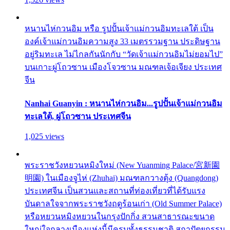
หนานไห่กวนอิม หรือ รูปปั้นเจ้าแม่กวนอิมทะเลใต้ เป็น
องค์เจ้าแม่กวนอิมความสูง 33 เมตรรวมฐาน ประดิษฐาน
อยู่ริมทะเล ไม่ไกลกันนักกับ “วัดเจ้าแม่กวนอิมไม่ยอมไป”
บนเกาะผู่โถวซาน เมืองโจวซาน มณฑลเจ้อเจียง ประเทศ
จีน
Nanhai Guanyin : หนานไห่กวนอิม...รูปปั้นเจ้าแม่กวนอิม
ทะเลใต้, ผู่โถวซาน ประเทศจีน
1,025 views
พระราชวังหยวนหมิงใหม่ (New Yuanming Palace/宮新園
明園) ในเมืองจูไห่ (Zhuhai) มณฑลกวางตุ้ง (Quangdong)
ประเทศจีน เป็นสวนและสถานที่ท่องเที่ยวที่ได้รับแรง
บันดาลใจจากพระราชวังฤดูร้อนเก่า (Old Summer Palace)
หรือหยวนหมิงหยวนในกรุงปักกิ่ง สวนสาธารณะขนาด
ใหญ่ใจกลางเมืองแห่งนี้มีครบทั้งธรรมชาติ สถาปัตยกรรม