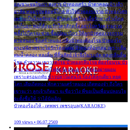
ออเซาะจนใจเบา สงสาร บัวทองเศร้า น้ำตาคลอเบ้า เฝ้า
อาลัย หนุ่มรูปหล่อหนีไกล หัวใจบัวทองระรวย บัวทองโศก
เพราะเป็นโรครักจาง ชีวิตเคว้งคว้าง เมื่อรักห่างร้างไกล
แม่ก็บอก พ่อก็สั่งจะรักใครสักครั้ง อย่าไปหวังความรวย
พลั้งไปใครจะช่วย ซื้อเปลมาไกว ให้ลูกบัวทอง เวรกรรม
ตามสนอง จึงเศร้าหมอง กลีบบัวทองต้องโรย บัวทองไม่
ตระหนัก เพราะไม่รักโคลนตม บัวทองท้องกลม เพราะลืม
ตมน้ำคลอง หลงลิ้น ที่สิ้นสัตย์ เจ้าจึงไม่ระมัด หลงกลิ่นลิ้น
โชย คำหวาน เขาวาดโรย บัวทองกลีบโรย ต้องร้อนรุม บัว
มาบานก่อนตูม ดุจไฟสุมร้อนรุมอุรา บัวทองผ่ายผอม
เพราะตรอมฤทัย ข้าวปลาไม่สนใจ ร้องไห้ลูกเดียว หยุด
โศก เสียเถิดทอง พักความเศร้าหมอง เถิดทองจ๋า ถึงใคร
เขาจะว่า ลูกเจ้าเกิดมา จะชื่อว่าไง พี่ขอเป็นเพื่อนปลอบใจ
จะตั้งชื่อให้ ว่าไอ้บังเอิญ
บัวทองร้องไห้ - เทพพร เพชรอุบล(KARAOKE)
109 views • 06.07.2569