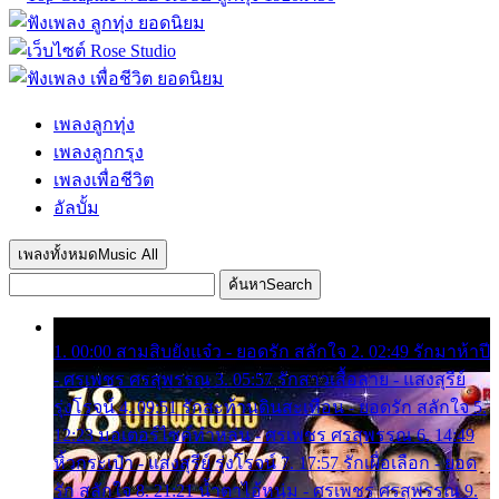
เพลงลูกทุ่ง
เพลงลูกกรุง
เพลงเพื่อชีวิต
อัลบั้ม
เพลงทั้งหมด
Music All
ค้นหา
Search
1. 00:00 สามสิบยังแจ๋ว - ยอดรัก สลักใจ 2. 02:49 รักมาห้าปี
- ศรเพชร ศรสุพรรณ 3. 05:57 รักสาวเสื้อลาย - แสงสุรีย์
รุ่งโรจน์ 4. 09:51 รักสะท้านดินสะเทือน - ยอดรัก สลักใจ 5.
12:23 มอเตอร์ไซค์ทำหล่น - ศรเพชร ศรสุพรรณ 6. 14:49
หิ้วกระเป๋า - แสงสุรีย์ รุ่งโรจน์ 7. 17:57 รักเผื่อเลือก - ยอด
รัก สลักใจ 8. 21:21 น้ำตาไอ้หนุ่ม - ศรเพชร ศรสุพรรณ 9.