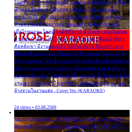
ในครัว เจ้าสาว ก็มัวแต่งตัว สวยเด่น นั่งเคียงเจ้าบ่าว ที่เขา
เฝ้าคอย ใจเต้น หัวใจของเรา ลำเค็ญ ใครจะมองเห็น
ความใน ใจ เศร้า มันร้าวระบม ต้องมาขื่นขม เศร้าตรม
ท่ามความสุขี ช่วยงานเขาแต่ง แต่เรา แล้งมาหลายปี
เมื่อไรหนอจะ โชคดี ได้มีพิธีวิวาห์ หัวใจหล้า คอยไปคอย
มา คือหน้าที่เก่า หัวใจหล้า คอยไปคอยมา คือหน้าที่เก่า
คือหยังเขา มีงานแต่งแล้ว ไปล้างแต่จาน ดั่งถูกประหาร
เมื่อเขาชื่นบาน แต่เราขื่นขม โอ้ รัก ลอยลม ไม่สม ดัง ใจ
ล้างจานคอยคู่ ไม่รู้ อีกนานเท่าใด จะได้ เลื่อนขั้นบันได ได้
เป็น ตำแหน่งเจ้าสาว มันเหงา เห็นเขามีคู่ ซมดู มีคู่ก็ม่วน
เข้าพาขวัญ เสียงโห่ตึงตึง มันซึ้ง อยู่แก่ใจ มื้อใด๋หนอ สิเป็น
งานเฮา มัวซอยเขา ใจเฮาซิด้าน มันทรมาน จับจาน เอย…
ล้างจานในงานแต่ง - Cover Ver. (KARAOKE)
24 views • 03.08.2569
ขอ กราบ ขอบคุณ.... ที่ได้รับไออุ่น การุณ จากแฟน เพลง
ผมแสนชื่นใจ หายวังเวง เมื่อแฟนเพลง ให้กำลังใจ น้ำใจ