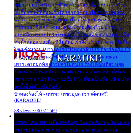
เพราะเป็นโรครักจาง ชีวิตเคว้งคว้าง เมื่อรักห่างร้างไกล
แม่ก็บอก พ่อก็สั่งจะรักใครสักครั้ง อย่าไปหวังความรวย
พลั้งไปใครจะช่วย ซื้อเปลมาไกว ให้ลูกบัวทอง เวรกรรม
ตามสนอง จึงเศร้าหมอง กลีบบัวทองต้องโรย บัวทองไม่
ตระหนัก เพราะไม่รักโคลนตม บัวทองท้องกลม เพราะลืม
ตมน้ำคลอง หลงลิ้น ที่สิ้นสัตย์ เจ้าจึงไม่ระมัด หลงกลิ่นลิ้น
โชย คำหวาน เขาวาดโรย บัวทองกลีบโรย ต้องร้อนรุม บัว
มาบานก่อนตูม ดุจไฟสุมร้อนรุมอุรา บัวทองผ่ายผอม
เพราะตรอมฤทัย ข้าวปลาไม่สนใจ ร้องไห้ลูกเดียว หยุด
โศก เสียเถิดทอง พักความเศร้าหมอง เถิดทองจ๋า ถึงใคร
เขาจะว่า ลูกเจ้าเกิดมา จะชื่อว่าไง พี่ขอเป็นเพื่อนปลอบใจ
จะตั้งชื่อให้ ว่าไอ้บังเอิญ
บัวทองร้องไห้ - เทพพร เพชรอุบล (ซาวด์ดนตรี)
(KARAOKE)
88 views • 06.07.2569
บัวทองโศก เพราะเป็นโรครักรุม ในอกกลัดกลุ้ม โดนแฟน
หนุ่มหลอกเอา เขารวย และรูปหล่อ มาพะเน้าพะนอ