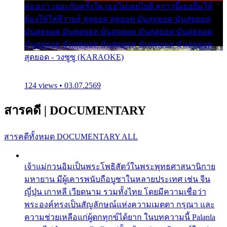
สองเรา เจอะกันครั้งใด เธอไม่เคยไยดี คราวนี้เธอยิ้มให้
ต้องให้ใส่ลีวายส์ สุดยอด สุดยอด มันสุดยอด มันสุดยอด
มันสุดยอด มันสุดยอด มันสุดยอด มันสุดยอด มันสุดยอด
มันสุดยอด มันสุดยอด มันสุดยอด มันสุดยอด มันสุดยอด
สุดยอด - วงซูซู (KARAOKE)
124 views • 03.07.2569
สารคดี
|
DOCUMENTARY
สารคดีทั้งหมด
DOCUMENTARY ALL
เจ้าแม่กวนอิมเป็นพระโพธิสัตว์ในพระพุทธศาสนานิกาย
มหายาน มีผู้เคารพนับถือบูชาในหลายประเทศ เช่น จีน
ญี่ปุ่น เกาหลี เวียดนาม รวมทั้งไทย โดยมีความเชื่อว่า
พระองค์ทรงเป็นสัญลักษณ์แห่งความเมตตา กรุณา และ
ความช่วยเหลือแก่ผู้ตกทุกข์ได้ยาก ในบทความนี้ Palanla