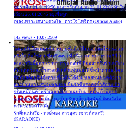
ขอรักคืน 24. 01:19:56 คนเรารักกันยาก 25. 01:23:06 หัวใจ
เถื่อน 26. 01:26:45 อยู่เพื่อลูก
เพลงเพราะเสนาะดวงใจ - ดาวใจ ไพจิตร (Official Audio)
142 views • 10.07.2569
ไม่เคยรักใครแน่หรือ อยากเชื่อถือก็ไม่กล้า ติ๋มใช่คนสวย
ตรึงใจ ติ๋มใช่งามซึ้งตรึงตรา พี่หรือจะมาหมายร่วมชีวี ก็
คนเขาลืออื้อฉาว ว่าสาวๆรุมตอมพี่ ติ๋มอยากรับรักเหมือน
กัน แต่หวั่นจะช้ำดวงฤดี กลัวแฟนของพี่ชี้หน้าด่าทอ ก็คน
ชื่อต๋อยต้อยตุ้มตุ๋ยต่าย พี่ยังลืมได้ง่ายๆเลยหนอ แค่ตัวเรา
สาวบ้านนา แสนจะซอมซ่อ ขืนรักขืนรอคงช้ำสักวัน ถ้า
จริงเหมือนคำพร่ำเฉลย พี่อย่าเฉยรีบมาหมั้น ถ้าพี่สู่ขอ
ตามธรรมเนียม ติ๋มจะเตรียมรับเกลียวสัมพันธ์ ผิดหวังไม่
หวั่นขอยอมได้เคียง
รักติ๋มแน่หรือ - หงษ์ทอง ดาวอุดร (ซาวด์ดนตรี)
(KARAOKE)