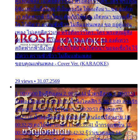
คู่แฟนเพลง ไม่เคยคิดว่าเก่ง หรือดังกว่าใคร..ใคร พระคุณ
ผู้ฟัง เท่านั้นยิ่งใหญ่ ที่เป็นแรงใจ ให้ผมดังมา.. ขอ องค์เท
วา สถิตฟากฟ้ายิ่งใหญ่ คุ้มภัยให้ท่าน เถิดหนา ขอจงเชื่อ
ใจ ไว้เถิดว่า ตราบชั่วชีวา ไม่ลืมแฟนเพลง ขอ อยู่คู่แฟน
เพลง ไม่เคยคิดว่าเก่ง หรือดังกว่าใคร..ใคร พระคุณผู้ฟัง
เท่านั้นยิ่งใหญ่ ที่เป็นแรงใจ ให้ผมดังมา.. ขอ องค์เทวา
สถิตฟากฟ้ายิ่งใหญ่ คุ้มภัยให้ท่าน เถิดหนา ขอจงเชื่อใจ ไว้
เถิดว่า ตราบชั่วชีวา ไม่ลืมแฟนเพลง
ขอบคุณแฟนเพลง - Cover Ver. (KARAOKE)
29 views • 31.07.2569
1. 00:00:00 ยินดีรับเดน 2. 00:03:44 น้ำตาอีสาน 3. 00:07:51
กิ่งทองใบหยก 4. 00:10:35 น้ำนิ่งไหลลึก 5. 00:13:49 ลานรัก
ลานเท 6. 00:17:06 จำใจจาก 7. 00:20:53 คืนฝนตก 8.
00:25:16 น้ำลงเดือนยี่ 9. 00:28:47 โสนน้อยเรือนงาม 10.
00:32:29 ตอไม้ที่ตายแล้ว 11. 00:35:41 น้ำกรดแช่เย็น 12.
00:39:08 อยากฟังซ้ำ 13. 00:42:32 รู้ว่าเขาหลอก 14.