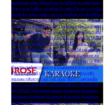
พ่อส่งเงินสามพัน ให้ฉันเรียนราม ได้อีกสักสามพัน ฉันคง
บ๊าย บาย จะไปซื้อกางเกงยีนส์ ลีวายส์มาใส่ เพราะเราเป็น
เด็กใต้ ลีวายส์อย่างเดียว อยากจะโชว์ถึงหิวโซ เด็กใต้ก็ไม่
หวั่น ตกตัวละหลายพัน กัดฟันซื้อมา ให้เด็กเทพเหลียวมอง
และต้องรู้ว่า เด็กใต้ไม่ธรรมดา แต่สุดยอด เดินโยกย้ายเย
ยวน กวนโอ๊ยพอได้ เพราะว่านุ่งลีวายส์ ตัวใหม่ใส่มา เดิน
เข้ามหาลัย จิ๊กโก๊มองหน้า ท่าจะมีปัญหา ไม่พอใจ ได้เป็น
เรื่องแน่นอน แต่ฉันไม่หวั่น เลยแหลงใต้ถามมัน ว่ามัน
พรั่นพรือ มันตอบว่าไม่พรื่อ เปลี่ยนเป็นยิ้มให้ เจอะเด็กใต้
ด้วยกัน ก็เลยรอด สุดยอด สุดยอด สุดยอด มันสุดยอด สุด
ยอด สุดยอด สุดยอด มันสุดยอด แอบหลงรักสาวราม ที่พัก
ห้องเช่า เธอผิวขาวผมยาว ปากแดงแหลงกลาง ถูกสเป็ก
จริงเธอ อยู่ห้องข้างข้าง อยากเข้าไปแหลงกลาง กลัว
ทองแดง กลับจากรามมาเจอ เธอมาซื้อข้าว แต่ก่อนนั้น
สองเรา เจอะกันครั้งใด เธอไม่เคยไยดี คราวนี้เธอยิ้มให้
ต้องให้ใส่ลีวายส์ สุดยอด สุดยอด มันสุดยอด มันสุดยอด
มันสุดยอด มันสุดยอด มันสุดยอด มันสุดยอด มันสุดยอด
มันสุดยอด มันสุดยอด มันสุดยอด มันสุดยอด มันสุดยอด