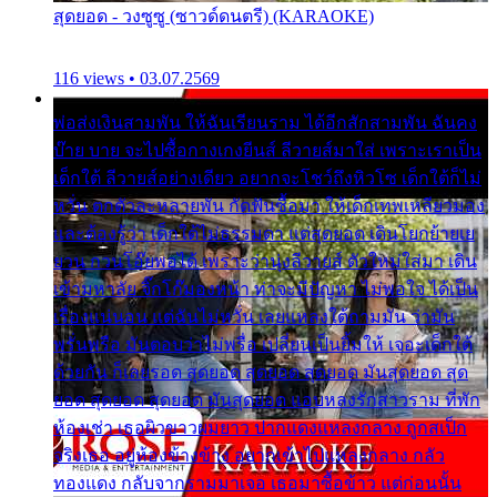
สุดยอด - วงซูซู (ซาวด์ดนตรี) (KARAOKE)
116 views • 03.07.2569
พ่อส่งเงินสามพัน ให้ฉันเรียนราม ได้อีกสักสามพัน ฉันคง
บ๊าย บาย จะไปซื้อกางเกงยีนส์ ลีวายส์มาใส่ เพราะเราเป็น
เด็กใต้ ลีวายส์อย่างเดียว อยากจะโชว์ถึงหิวโซ เด็กใต้ก็ไม่
หวั่น ตกตัวละหลายพัน กัดฟันซื้อมา ให้เด็กเทพเหลียวมอง
และต้องรู้ว่า เด็กใต้ไม่ธรรมดา แต่สุดยอด เดินโยกย้ายเย
ยวน กวนโอ๊ยพอได้ เพราะว่านุ่งลีวายส์ ตัวใหม่ใส่มา เดิน
เข้ามหาลัย จิ๊กโก๊มองหน้า ท่าจะมีปัญหา ไม่พอใจ ได้เป็น
เรื่องแน่นอน แต่ฉันไม่หวั่น เลยแหลงใต้ถามมัน ว่ามัน
พรั่นพรือ มันตอบว่าไม่พรื่อ เปลี่ยนเป็นยิ้มให้ เจอะเด็กใต้
ด้วยกัน ก็เลยรอด สุดยอด สุดยอด สุดยอด มันสุดยอด สุด
ยอด สุดยอด สุดยอด มันสุดยอด แอบหลงรักสาวราม ที่พัก
ห้องเช่า เธอผิวขาวผมยาว ปากแดงแหลงกลาง ถูกสเป็ก
จริงเธอ อยู่ห้องข้างข้าง อยากเข้าไปแหลงกลาง กลัว
ทองแดง กลับจากรามมาเจอ เธอมาซื้อข้าว แต่ก่อนนั้น