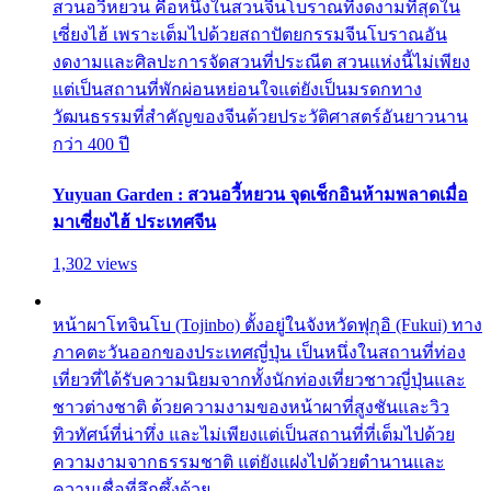
สวนอวี้หยวน คือหนึ่งในสวนจีนโบราณที่งดงามที่สุดใน
เซี่ยงไฮ้ เพราะเต็มไปด้วยสถาปัตยกรรมจีนโบราณอัน
งดงามและศิลปะการจัดสวนที่ประณีต สวนแห่งนี้ไม่เพียง
แต่เป็นสถานที่พักผ่อนหย่อนใจแต่ยังเป็นมรดกทาง
วัฒนธรรมที่สำคัญของจีนด้วยประวัติศาสตร์อันยาวนาน
กว่า 400 ปี
Yuyuan Garden : สวนอวี้หยวน จุดเช็กอินห้ามพลาดเมื่อ
มาเซี่ยงไฮ้ ประเทศจีน
1,302 views
หน้าผาโทจินโบ (Tojinbo) ตั้งอยู่ในจังหวัดฟุกุอิ (Fukui) ทาง
ภาคตะวันออกของประเทศญี่ปุ่น เป็นหนึ่งในสถานที่ท่อง
เที่ยวที่ได้รับความนิยมจากทั้งนักท่องเที่ยวชาวญี่ปุ่นและ
ชาวต่างชาติ ด้วยความงามของหน้าผาที่สูงชันและวิว
ทิวทัศน์ที่น่าทึ่ง และไม่เพียงแต่เป็นสถานที่ที่เต็มไปด้วย
ความงามจากธรรมชาติ แต่ยังแฝงไปด้วยตำนานและ
ความเชื่อที่ลึกซึ้งด้วย