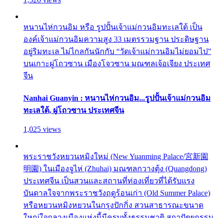
หนานไห่กวนอิม หรือ รูปปั้นเจ้าแม่กวนอิมทะเลใต้ เป็น
องค์เจ้าแม่กวนอิมความสูง 33 เมตรรวมฐาน ประดิษฐาน
อยู่ริมทะเล ไม่ไกลกันนักกับ “วัดเจ้าแม่กวนอิมไม่ยอมไป”
บนเกาะผู่โถวซาน เมืองโจวซาน มณฑลเจ้อเจียง ประเทศ
จีน
Nanhai Guanyin : หนานไห่กวนอิม...รูปปั้นเจ้าแม่กวนอิม
ทะเลใต้, ผู่โถวซาน ประเทศจีน
1,025 views
พระราชวังหยวนหมิงใหม่ (New Yuanming Palace/宮新園
明園) ในเมืองจูไห่ (Zhuhai) มณฑลกวางตุ้ง (Quangdong)
ประเทศจีน เป็นสวนและสถานที่ท่องเที่ยวที่ได้รับแรง
บันดาลใจจากพระราชวังฤดูร้อนเก่า (Old Summer Palace)
หรือหยวนหมิงหยวนในกรุงปักกิ่ง สวนสาธารณะขนาด
ใหญ่ใจกลางเมืองแห่งนี้มีครบทั้งธรรมชาติ สถาปัตยกรรม