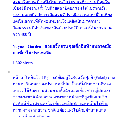
สวนอวี้หยวน คือหนึ่งในสวนจีนโบราณที่งดงามที่สุดใน
เซี่ยงไฮ้ เพราะเต็มไปด้วยสถาปัตยกรรมจีนโบราณอัน
งดงามและศิลปะการจัดสวนที่ประณีต สวนแห่งนี้ไม่เพียง
แต่เป็นสถานที่พักผ่อนหย่อนใจแต่ยังเป็นมรดกทาง
วัฒนธรรมที่สำคัญของจีนด้วยประวัติศาสตร์อันยาวนาน
กว่า 400 ปี
Yuyuan Garden : สวนอวี้หยวน จุดเช็กอินห้ามพลาดเมื่อ
มาเซี่ยงไฮ้ ประเทศจีน
1,302 views
หน้าผาโทจินโบ (Tojinbo) ตั้งอยู่ในจังหวัดฟุกุอิ (Fukui) ทาง
ภาคตะวันออกของประเทศญี่ปุ่น เป็นหนึ่งในสถานที่ท่อง
เที่ยวที่ได้รับความนิยมจากทั้งนักท่องเที่ยวชาวญี่ปุ่นและ
ชาวต่างชาติ ด้วยความงามของหน้าผาที่สูงชันและวิว
ทิวทัศน์ที่น่าทึ่ง และไม่เพียงแต่เป็นสถานที่ที่เต็มไปด้วย
ความงามจากธรรมชาติ แต่ยังแฝงไปด้วยตำนานและ
ความเชื่อที่ลึกซึ้งด้วย