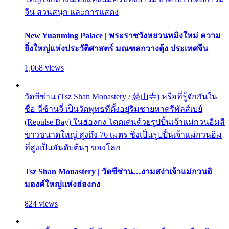
จีน สวนสนุก และการแสดง
New Yuanming Palace | พระราชวังหยวนหมิงใหม่ ความ
ยิ่งใหญ่แห่งประวัติศาสตร์ มณฑลกวางตุ้ง ประเทศจีน
1,068 views
วัดซีซ่าน (Tsz Shan Monastery / 慈山寺) หรือที่รู้จักกันใน
ชื่อ ฉี่ซ้านจี๋ เป็นวัดพุทธที่ตั้งอยู่ริมชายหาดรีพัลส์เบย์
(Repulse Bay) ในฮ่องกง โดดเด่นด้วยรูปปั้นเจ้าแม่กวนอิมสี
ขาวขนาดใหญ่ สูงถึง 76 เมตร ซึ่งเป็นรูปปั้นเจ้าแม่กวนอิม
ที่สูงเป็นอันดับต้นๆ ของโลก
Tsz Shan Monastery | วัดซีซ่าน…งามสง่าเจ้าแม่กวนอิ
มองค์ใหญ่แห่งฮ่องกง
824 views