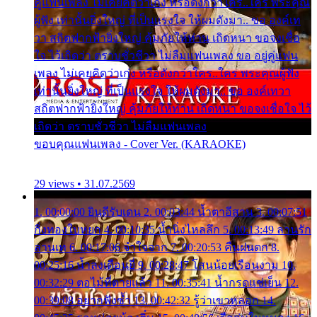
คู่แฟนเพลง ไม่เคยคิดว่าเก่ง หรือดังกว่าใคร..ใคร พระคุณ
ผู้ฟัง เท่านั้นยิ่งใหญ่ ที่เป็นแรงใจ ให้ผมดังมา.. ขอ องค์เท
วา สถิตฟากฟ้ายิ่งใหญ่ คุ้มภัยให้ท่าน เถิดหนา ขอจงเชื่อ
ใจ ไว้เถิดว่า ตราบชั่วชีวา ไม่ลืมแฟนเพลง ขอ อยู่คู่แฟน
เพลง ไม่เคยคิดว่าเก่ง หรือดังกว่าใคร..ใคร พระคุณผู้ฟัง
เท่านั้นยิ่งใหญ่ ที่เป็นแรงใจ ให้ผมดังมา.. ขอ องค์เทวา
สถิตฟากฟ้ายิ่งใหญ่ คุ้มภัยให้ท่าน เถิดหนา ขอจงเชื่อใจ ไว้
เถิดว่า ตราบชั่วชีวา ไม่ลืมแฟนเพลง
ขอบคุณแฟนเพลง - Cover Ver. (KARAOKE)
29 views • 31.07.2569
1. 00:00:00 ยินดีรับเดน 2. 00:03:44 น้ำตาอีสาน 3. 00:07:51
กิ่งทองใบหยก 4. 00:10:35 น้ำนิ่งไหลลึก 5. 00:13:49 ลานรัก
ลานเท 6. 00:17:06 จำใจจาก 7. 00:20:53 คืนฝนตก 8.
00:25:16 น้ำลงเดือนยี่ 9. 00:28:47 โสนน้อยเรือนงาม 10.
00:32:29 ตอไม้ที่ตายแล้ว 11. 00:35:41 น้ำกรดแช่เย็น 12.
00:39:08 อยากฟังซ้ำ 13. 00:42:32 รู้ว่าเขาหลอก 14.