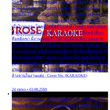
ในครัว เจ้าสาว ก็มัวแต่งตัว สวยเด่น นั่งเคียงเจ้าบ่าว ที่เขา
เฝ้าคอย ใจเต้น หัวใจของเรา ลำเค็ญ ใครจะมองเห็น
ความใน ใจ เศร้า มันร้าวระบม ต้องมาขื่นขม เศร้าตรม
ท่ามความสุขี ช่วยงานเขาแต่ง แต่เรา แล้งมาหลายปี
เมื่อไรหนอจะ โชคดี ได้มีพิธีวิวาห์ หัวใจหล้า คอยไปคอย
มา คือหน้าที่เก่า หัวใจหล้า คอยไปคอยมา คือหน้าที่เก่า
คือหยังเขา มีงานแต่งแล้ว ไปล้างแต่จาน ดั่งถูกประหาร
เมื่อเขาชื่นบาน แต่เราขื่นขม โอ้ รัก ลอยลม ไม่สม ดัง ใจ
ล้างจานคอยคู่ ไม่รู้ อีกนานเท่าใด จะได้ เลื่อนขั้นบันได ได้
เป็น ตำแหน่งเจ้าสาว มันเหงา เห็นเขามีคู่ ซมดู มีคู่ก็ม่วน
เข้าพาขวัญ เสียงโห่ตึงตึง มันซึ้ง อยู่แก่ใจ มื้อใด๋หนอ สิเป็น
งานเฮา มัวซอยเขา ใจเฮาซิด้าน มันทรมาน จับจาน เอย…
ล้างจานในงานแต่ง - Cover Ver. (KARAOKE)
24 views • 03.08.2569
ขอ กราบ ขอบคุณ.... ที่ได้รับไออุ่น การุณ จากแฟน เพลง
ผมแสนชื่นใจ หายวังเวง เมื่อแฟนเพลง ให้กำลังใจ น้ำใจ