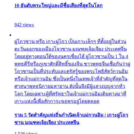
10 อันดับพระใหญ่และมีชื่อเสียงที่สุดในโลก
942 views
ผู่โถวซาน หรือ เกาะผู่โถว เป็นเกาะเล็กๆ ที่ตั้งอยู่ในส่วน
ตะวันออกของเมืองโจวซาน มณฑลเจ้อเจียง ประเทศจีน
โดยอยู่ทางตอนใต้ของนครเซี่ยงไฮ้ ผู่โถวซานเป็น 1 ใน 4
พุทธคีรีหรือภูเขาศักดิ์สิทธิ์ของจีน ชาวพุทธจีนเชื่อกันว่าผู่
โถวซานเป็นที่ประทับและตรัสรู้ของพระโพธิสัตว์กวนอิม
หรือเจ้าแม่กวนอิม ซึ่งเป็นหนึ่งในเทพเจ้าที่สำคัญที่สุดใน
ศาสนาพุทธนิกายมหายาน ดังนั้นจึงมีผู้แสวงบุญจากทั่ว
โลก โดยเฉพาะผู้ที่ศรัทธาในเจ้าแม่กวนอิมเดินทางมาที่
เกาะแห่งนี้เพื่อสักการะขอพรอยู่โดยตลอด
รวม 5 วัดสำคัญแห่งถิ่นกำเนิดเจ้าแม่กวนอิม | เกาะผู่โถว
ซาน มณฑลเจ้อเจียง ประเทศจีน
1,526 views