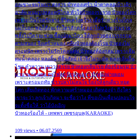
ออเซาะจนใจเบา สงสาร บัวทองเศร้า น้ำตาคลอเบ้า เฝ้า
อาลัย หนุ่มรูปหล่อหนีไกล หัวใจบัวทองระรวย บัวทองโศก
เพราะเป็นโรครักจาง ชีวิตเคว้งคว้าง เมื่อรักห่างร้างไกล
แม่ก็บอก พ่อก็สั่งจะรักใครสักครั้ง อย่าไปหวังความรวย
พลั้งไปใครจะช่วย ซื้อเปลมาไกว ให้ลูกบัวทอง เวรกรรม
ตามสนอง จึงเศร้าหมอง กลีบบัวทองต้องโรย บัวทองไม่
ตระหนัก เพราะไม่รักโคลนตม บัวทองท้องกลม เพราะลืม
ตมน้ำคลอง หลงลิ้น ที่สิ้นสัตย์ เจ้าจึงไม่ระมัด หลงกลิ่นลิ้น
โชย คำหวาน เขาวาดโรย บัวทองกลีบโรย ต้องร้อนรุม บัว
มาบานก่อนตูม ดุจไฟสุมร้อนรุมอุรา บัวทองผ่ายผอม
เพราะตรอมฤทัย ข้าวปลาไม่สนใจ ร้องไห้ลูกเดียว หยุด
โศก เสียเถิดทอง พักความเศร้าหมอง เถิดทองจ๋า ถึงใคร
เขาจะว่า ลูกเจ้าเกิดมา จะชื่อว่าไง พี่ขอเป็นเพื่อนปลอบใจ
จะตั้งชื่อให้ ว่าไอ้บังเอิญ
บัวทองร้องไห้ - เทพพร เพชรอุบล(KARAOKE)
109 views • 06.07.2569