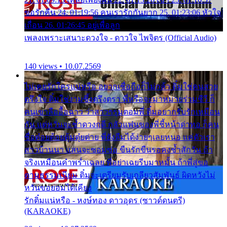
ขอรักคืน 24. 01:19:56 คนเรารักกันยาก 25. 01:23:06 หัวใจ
เถื่อน 26. 01:26:45 อยู่เพื่อลูก
เพลงเพราะเสนาะดวงใจ - ดาวใจ ไพจิตร (Official Audio)
140 views • 10.07.2569
ไม่เคยรักใครแน่หรือ อยากเชื่อถือก็ไม่กล้า ติ๋มใช่คนสวย
ตรึงใจ ติ๋มใช่งามซึ้งตรึงตรา พี่หรือจะมาหมายร่วมชีวี ก็
คนเขาลืออื้อฉาว ว่าสาวๆรุมตอมพี่ ติ๋มอยากรับรักเหมือน
กัน แต่หวั่นจะช้ำดวงฤดี กลัวแฟนของพี่ชี้หน้าด่าทอ ก็คน
ชื่อต๋อยต้อยตุ้มตุ๋ยต่าย พี่ยังลืมได้ง่ายๆเลยหนอ แค่ตัวเรา
สาวบ้านนา แสนจะซอมซ่อ ขืนรักขืนรอคงช้ำสักวัน ถ้า
จริงเหมือนคำพร่ำเฉลย พี่อย่าเฉยรีบมาหมั้น ถ้าพี่สู่ขอ
ตามธรรมเนียม ติ๋มจะเตรียมรับเกลียวสัมพันธ์ ผิดหวังไม่
หวั่นขอยอมได้เคียง
รักติ๋มแน่หรือ - หงษ์ทอง ดาวอุดร (ซาวด์ดนตรี)
(KARAOKE)