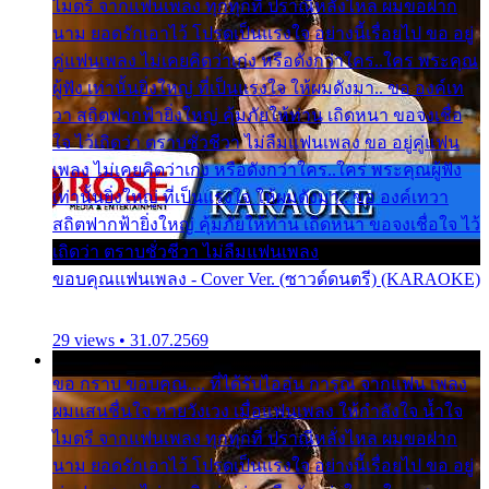
ไมตรี จากแฟนเพลง ทุกทุกที่ ปราณีหลั่งไหล ผมขอฝาก
นาม ยอดรักเอาไว้ โปรดเป็นแรงใจ อย่างนี้เรื่อยไป ขอ อยู่
คู่แฟนเพลง ไม่เคยคิดว่าเก่ง หรือดังกว่าใคร..ใคร พระคุณ
ผู้ฟัง เท่านั้นยิ่งใหญ่ ที่เป็นแรงใจ ให้ผมดังมา.. ขอ องค์เท
วา สถิตฟากฟ้ายิ่งใหญ่ คุ้มภัยให้ท่าน เถิดหนา ขอจงเชื่อ
ใจ ไว้เถิดว่า ตราบชั่วชีวา ไม่ลืมแฟนเพลง ขอ อยู่คู่แฟน
เพลง ไม่เคยคิดว่าเก่ง หรือดังกว่าใคร..ใคร พระคุณผู้ฟัง
เท่านั้นยิ่งใหญ่ ที่เป็นแรงใจ ให้ผมดังมา.. ขอ องค์เทวา
สถิตฟากฟ้ายิ่งใหญ่ คุ้มภัยให้ท่าน เถิดหนา ขอจงเชื่อใจ ไว้
เถิดว่า ตราบชั่วชีวา ไม่ลืมแฟนเพลง
ขอบคุณแฟนเพลง - Cover Ver. (ซาวด์ดนตรี) (KARAOKE)
29 views • 31.07.2569
ขอ กราบ ขอบคุณ.... ที่ได้รับไออุ่น การุณ จากแฟน เพลง
ผมแสนชื่นใจ หายวังเวง เมื่อแฟนเพลง ให้กำลังใจ น้ำใจ
ไมตรี จากแฟนเพลง ทุกทุกที่ ปราณีหลั่งไหล ผมขอฝาก
นาม ยอดรักเอาไว้ โปรดเป็นแรงใจ อย่างนี้เรื่อยไป ขอ อยู่