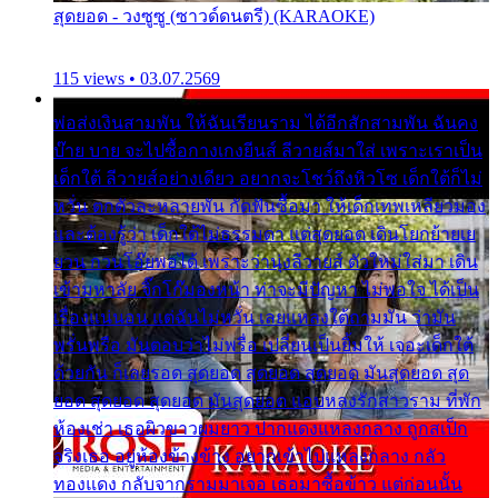
สุดยอด - วงซูซู (ซาวด์ดนตรี) (KARAOKE)
115 views • 03.07.2569
พ่อส่งเงินสามพัน ให้ฉันเรียนราม ได้อีกสักสามพัน ฉันคง
บ๊าย บาย จะไปซื้อกางเกงยีนส์ ลีวายส์มาใส่ เพราะเราเป็น
เด็กใต้ ลีวายส์อย่างเดียว อยากจะโชว์ถึงหิวโซ เด็กใต้ก็ไม่
หวั่น ตกตัวละหลายพัน กัดฟันซื้อมา ให้เด็กเทพเหลียวมอง
และต้องรู้ว่า เด็กใต้ไม่ธรรมดา แต่สุดยอด เดินโยกย้ายเย
ยวน กวนโอ๊ยพอได้ เพราะว่านุ่งลีวายส์ ตัวใหม่ใส่มา เดิน
เข้ามหาลัย จิ๊กโก๊มองหน้า ท่าจะมีปัญหา ไม่พอใจ ได้เป็น
เรื่องแน่นอน แต่ฉันไม่หวั่น เลยแหลงใต้ถามมัน ว่ามัน
พรั่นพรือ มันตอบว่าไม่พรื่อ เปลี่ยนเป็นยิ้มให้ เจอะเด็กใต้
ด้วยกัน ก็เลยรอด สุดยอด สุดยอด สุดยอด มันสุดยอด สุด
ยอด สุดยอด สุดยอด มันสุดยอด แอบหลงรักสาวราม ที่พัก
ห้องเช่า เธอผิวขาวผมยาว ปากแดงแหลงกลาง ถูกสเป็ก
จริงเธอ อยู่ห้องข้างข้าง อยากเข้าไปแหลงกลาง กลัว
ทองแดง กลับจากรามมาเจอ เธอมาซื้อข้าว แต่ก่อนนั้น