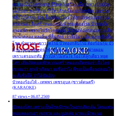
เพราะเป็นโรครักจาง ชีวิตเคว้งคว้าง เมื่อรักห่างร้างไกล
แม่ก็บอก พ่อก็สั่งจะรักใครสักครั้ง อย่าไปหวังความรวย
พลั้งไปใครจะช่วย ซื้อเปลมาไกว ให้ลูกบัวทอง เวรกรรม
ตามสนอง จึงเศร้าหมอง กลีบบัวทองต้องโรย บัวทองไม่
ตระหนัก เพราะไม่รักโคลนตม บัวทองท้องกลม เพราะลืม
ตมน้ำคลอง หลงลิ้น ที่สิ้นสัตย์ เจ้าจึงไม่ระมัด หลงกลิ่นลิ้น
โชย คำหวาน เขาวาดโรย บัวทองกลีบโรย ต้องร้อนรุม บัว
มาบานก่อนตูม ดุจไฟสุมร้อนรุมอุรา บัวทองผ่ายผอม
เพราะตรอมฤทัย ข้าวปลาไม่สนใจ ร้องไห้ลูกเดียว หยุด
โศก เสียเถิดทอง พักความเศร้าหมอง เถิดทองจ๋า ถึงใคร
เขาจะว่า ลูกเจ้าเกิดมา จะชื่อว่าไง พี่ขอเป็นเพื่อนปลอบใจ
จะตั้งชื่อให้ ว่าไอ้บังเอิญ
บัวทองร้องไห้ - เทพพร เพชรอุบล (ซาวด์ดนตรี)
(KARAOKE)
87 views • 06.07.2569
บัวทองโศก เพราะเป็นโรครักรุม ในอกกลัดกลุ้ม โดนแฟน
หนุ่มหลอกเอา เขารวย และรูปหล่อ มาพะเน้าพะนอ