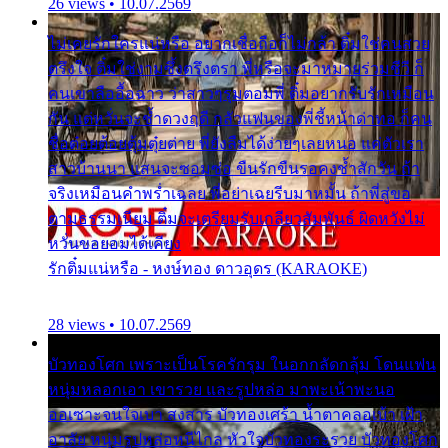
26 views • 10.07.2569
ไม่เคยรักใครแน่หรือ อยากเชื่อถือก็ไม่กล้า ติ๋มใช่คนสวย
ตรึงใจ ติ๋มใช่งามซึ้งตรึงตรา พี่หรือจะมาหมายร่วมชีวี ก็
คนเขาลืออื้อฉาว ว่าสาวๆรุมตอมพี่ ติ๋มอยากรับรักเหมือน
กัน แต่หวั่นจะช้ำดวงฤดี กลัวแฟนของพี่ชี้หน้าด่าทอ ก็คน
ชื่อต๋อยต้อยตุ้มตุ๋ยต่าย พี่ยังลืมได้ง่ายๆเลยหนอ แค่ตัวเรา
สาวบ้านนา แสนจะซอมซ่อ ขืนรักขืนรอคงช้ำสักวัน ถ้า
จริงเหมือนคำพร่ำเฉลย พี่อย่าเฉยรีบมาหมั้น ถ้าพี่สู่ขอ
ตามธรรมเนียม ติ๋มจะเตรียมรับเกลียวสัมพันธ์ ผิดหวังไม่
หวั่นขอยอมได้เคียง
รักติ๋มแน่หรือ - หงษ์ทอง ดาวอุดร (KARAOKE)
28 views • 10.07.2569
บัวทองโศก เพราะเป็นโรครักรุม ในอกกลัดกลุ้ม โดนแฟน
หนุ่มหลอกเอา เขารวย และรูปหล่อ มาพะเน้าพะนอ
ออเซาะจนใจเบา สงสาร บัวทองเศร้า น้ำตาคลอเบ้า เฝ้า
อาลัย หนุ่มรูปหล่อหนีไกล หัวใจบัวทองระรวย บัวทองโศก