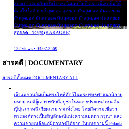
สองเรา เจอะกันครั้งใด เธอไม่เคยไยดี คราวนี้เธอยิ้มให้
ต้องให้ใส่ลีวายส์ สุดยอด สุดยอด มันสุดยอด มันสุดยอด
มันสุดยอด มันสุดยอด มันสุดยอด มันสุดยอด มันสุดยอด
มันสุดยอด มันสุดยอด มันสุดยอด มันสุดยอด มันสุดยอด
สุดยอด - วงซูซู (KARAOKE)
122 views • 03.07.2569
สารคดี
|
DOCUMENTARY
สารคดีทั้งหมด
DOCUMENTARY ALL
เจ้าแม่กวนอิมเป็นพระโพธิสัตว์ในพระพุทธศาสนานิกาย
มหายาน มีผู้เคารพนับถือบูชาในหลายประเทศ เช่น จีน
ญี่ปุ่น เกาหลี เวียดนาม รวมทั้งไทย โดยมีความเชื่อว่า
พระองค์ทรงเป็นสัญลักษณ์แห่งความเมตตา กรุณา และ
ความช่วยเหลือแก่ผู้ตกทุกข์ได้ยาก ในบทความนี้ Palanla