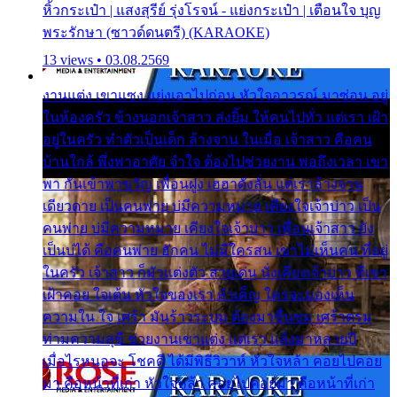
หิ้วกระเป๋า | แสงสุรีย์ รุ่งโรจน์ - แย่งกระเป๋า | เตือนใจ บุญ
พระรักษา (ซาวด์ดนตรี) (KARAOKE)
13 views • 03.08.2569
งานแต่ง เขาแซง แย่งเอาไปก่อน หัวใจอาวรณ์ มาซ่อน อยู่
ในห้องครัว ข้างนอกเจ้าสาว ส่งยิ้ม ให้คนไปทั่ว แต่เรา เฝ้า
อยู่ในครัว ทำตัวเป็นเด็ก ล้างจาน ในเมื่อ เจ้าสาว คือคน
บ้านใกล้ พึ่งพาอาศัย จำใจ ต้องไปช่วยงาน พอถึงเวลา เขา
พา กันเข้าพาขวัญ เพื่อนฝูง เฮฮาดังลั่น แต่เราล้างจาน
เดียวดาย เป็นคนพ่าย บ่มีความหมาย เคียงใจเจ้าบ่าว เป็น
คนพ่าย บ่มีความหมาย เคียงใจเจ้าบ่าว เพื่อนเจ้าสาว ยัง
เป็นบ่ได้ คือคนพ่าย ฮักคน ไม่มีใครสน เขาไม่เห็นคน ที่อยู่
ในครัว เจ้าสาว ก็มัวแต่งตัว สวยเด่น นั่งเคียงเจ้าบ่าว ที่เขา
เฝ้าคอย ใจเต้น หัวใจของเรา ลำเค็ญ ใครจะมองเห็น
ความใน ใจ เศร้า มันร้าวระบม ต้องมาขื่นขม เศร้าตรม
ท่ามความสุขี ช่วยงานเขาแต่ง แต่เรา แล้งมาหลายปี
เมื่อไรหนอจะ โชคดี ได้มีพิธีวิวาห์ หัวใจหล้า คอยไปคอย
มา คือหน้าที่เก่า หัวใจหล้า คอยไปคอยมา คือหน้าที่เก่า