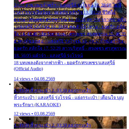
24:27 สามเณรกำพร้า - แสงสุรีย์ รุ่งโรจน์ 10. 28:08 ไม่มี
เวลาไปหาเมียน้อย - ยอดรัก สลักใจ 11. 31:29 ชีวิตไอ้
ธรรม - ศรเพชร ศรสุพรรณ 12. 35:26 ทหารอากาศขาดรัก
- แสงสุรีย์ รุ่งโรจน์ 13. 39:01 คนหัวใจโทรม - ยอดรัก สลัก
ใจ 14. 42:49 ไอ้หวังตายแน่ - ศรเพชร ศรสุพรรณ 15. 46:35
ธาตุแท้ของเธอ - แสงสุรีย์ รุ่งโรจน์ 16. 49:57 กำนันกำใน -
ยอดรัก สลักใจ 17. 52:29 สาวบริสุทธิ์ - ศรเพชร ศรสุพรรณ
18. 56:05 แต๋วจ๋า - แสงสุรีย์ รุ่งโรจน์
18 บทเพลงดังจากฟากฟ้า - ยอดรัก/ศรเพชร/แสงสุรีย์
(Official Audio)
14 views • 04.08.2569
1. 00:00 หิ้วกระเป๋า 2. 03:30 แย่งกระเป๋า
หิ้วกระเป๋า | แสงสุรีย์ รุ่งโรจน์ - แย่งกระเป๋า | เตือนใจ บุญ
พระรักษา (KARAOKE)
12 views • 03.08.2569
1. 00:00 หิ้วกระเป๋า 2. 03:30 แย่งกระเป๋า