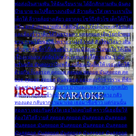
พ่อส่งเงินสามพัน ให้ฉันเรียนราม ได้อีกสักสามพัน ฉันคง
บ๊าย บาย จะไปซื้อกางเกงยีนส์ ลีวายส์มาใส่ เพราะเราเป็น
เด็กใต้ ลีวายส์อย่างเดียว อยากจะโชว์ถึงหิวโซ เด็กใต้ก็ไม่
หวั่น ตกตัวละหลายพัน กัดฟันซื้อมา ให้เด็กเทพเหลียวมอง
และต้องรู้ว่า เด็กใต้ไม่ธรรมดา แต่สุดยอด เดินโยกย้ายเย
ยวน กวนโอ๊ยพอได้ เพราะว่านุ่งลีวายส์ ตัวใหม่ใส่มา เดิน
เข้ามหาลัย จิ๊กโก๊มองหน้า ท่าจะมีปัญหา ไม่พอใจ ได้เป็น
เรื่องแน่นอน แต่ฉันไม่หวั่น เลยแหลงใต้ถามมัน ว่ามัน
พรั่นพรือ มันตอบว่าไม่พรื่อ เปลี่ยนเป็นยิ้มให้ เจอะเด็กใต้
ด้วยกัน ก็เลยรอด สุดยอด สุดยอด สุดยอด มันสุดยอด สุด
ยอด สุดยอด สุดยอด มันสุดยอด แอบหลงรักสาวราม ที่พัก
ห้องเช่า เธอผิวขาวผมยาว ปากแดงแหลงกลาง ถูกสเป็ก
จริงเธอ อยู่ห้องข้างข้าง อยากเข้าไปแหลงกลาง กลัว
ทองแดง กลับจากรามมาเจอ เธอมาซื้อข้าว แต่ก่อนนั้น
สองเรา เจอะกันครั้งใด เธอไม่เคยไยดี คราวนี้เธอยิ้มให้
ต้องให้ใส่ลีวายส์ สุดยอด สุดยอด มันสุดยอด มันสุดยอด
มันสุดยอด มันสุดยอด มันสุดยอด มันสุดยอด มันสุดยอด
มันสุดยอด มันสุดยอด มันสุดยอด มันสุดยอด มันสุดยอด