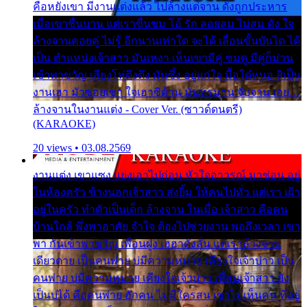
คือหยังเขา มีงานแต่งแล้ว ไปล้างแต่จาน ดั่งถูกประหาร
เมื่อเขาชื่นบาน แต่เราขื่นขม โอ้ รัก ลอยลม ไม่สม ดัง ใจ
ล้างจานคอยคู่ ไม่รู้ อีกนานเท่าใด จะได้ เลื่อนขั้นบันได ได้
เป็น ตำแหน่งเจ้าสาว มันเหงา เห็นเขามีคู่ ซมดู มีคู่ก็ม่วน
เข้าพาขวัญ เสียงโห่ตึงตึง มันซึ้ง อยู่แก่ใจ มื้อใด๋หนอ สิเป็น
งานเฮา มัวซอยเขา ใจเฮาซิด้าน มันทรมาน จับจาน เอย…
ล้างจานในงานแต่ง - Cover Ver. (ซาวด์ดนตรี)
(KARAOKE)
20 views • 03.08.2569
งานแต่ง เขาแซง แย่งเอาไปก่อน หัวใจอาวรณ์ มาซ่อน อยู่
ในห้องครัว ข้างนอกเจ้าสาว ส่งยิ้ม ให้คนไปทั่ว แต่เรา เฝ้า
อยู่ในครัว ทำตัวเป็นเด็ก ล้างจาน ในเมื่อ เจ้าสาว คือคน
บ้านใกล้ พึ่งพาอาศัย จำใจ ต้องไปช่วยงาน พอถึงเวลา เขา
พา กันเข้าพาขวัญ เพื่อนฝูง เฮฮาดังลั่น แต่เราล้างจาน
เดียวดาย เป็นคนพ่าย บ่มีความหมาย เคียงใจเจ้าบ่าว เป็น
คนพ่าย บ่มีความหมาย เคียงใจเจ้าบ่าว เพื่อนเจ้าสาว ยัง
เป็นบ่ได้ คือคนพ่าย ฮักคน ไม่มีใครสน เขาไม่เห็นคน ที่อยู่