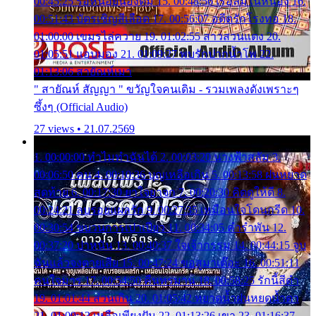
00:45:25 รอหน่อยน้องติ๋ม 15. 00:48:56 เรือล่มในหนอง 16.
00:51:43 บัตรเชิญสีเลือด 17. 00:56:07 อดีตรักโรงทอ 18.
01:00:00 เขมรไล่ควาย 19. 01:02:55 สาวสวนแตง 20.
01:05:51 แอบมอง 21. 01:09:27 พบรักปากน้ำโพ 22.
01:13:06 สายัณห์เมา
" สายัณห์ สัญญา " ขวัญใจคนเดิม - รวมเพลงดังเพราะๆ
ซึ้งๆ (Official Audio)
27 views • 21.07.2569
1. 00:00:00 ทำไมทำฉันได้ 2. 00:03:20 นางฟ้าสลัม 3.
00:06:50 คน 4. 00:10:36 บุญเหลือเกิน 5. 00:13:58 ฝนหยาด
สุดท้าย 6. 00:17:30 ยาใจยาจก 7. 00:20:30 คิดดูให้ดี 8.
00:24:21 ลบรอยแผลรัก 9. 00:27:35 เหมือนใจโดนกรีด 10.
00:30:54 ขบวนการเปาเปียว 11. 00:34:05 คำรำพัน 12.
00:37:20 ปาหนัน 13. 00:40:37 ใจเจ้ากรรม 14. 00:44:15 จูบ
ฉันแล้วจงตายเสีย 15. 00:47:24 ขอสูมาเต๊อะ 16. 00:51:11
คนใจมาร 17. 00:54:50 คืนทรมาน 18. 00:58:25 รักนี้สีดำ
19. 01:01:44 ส่วนเกิน 20. 01:05:42 หยาดน้ำฝนหยดน้ำตา
21. 01:09:13 เหลือเพียงฝัน 22. 01:13:26 เขา 23. 01:16:37