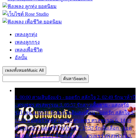
เพลงลูกทุ่ง
เพลงลูกกรุง
เพลงเพื่อชีวิต
อัลบั้ม
เพลงทั้งหมด
Music All
ค้นหา
Search
1. 00:00 สามสิบยังแจ๋ว - ยอดรัก สลักใจ 2. 02:49 รักมาห้าปี
- ศรเพชร ศรสุพรรณ 3. 05:57 รักสาวเสื้อลาย - แสงสุรีย์
รุ่งโรจน์ 4. 09:51 รักสะท้านดินสะเทือน - ยอดรัก สลักใจ 5.
12:23 มอเตอร์ไซค์ทำหล่น - ศรเพชร ศรสุพรรณ 6. 14:49
หิ้วกระเป๋า - แสงสุรีย์ รุ่งโรจน์ 7. 17:57 รักเผื่อเลือก - ยอด
รัก สลักใจ 8. 21:21 น้ำตาไอ้หนุ่ม - ศรเพชร ศรสุพรรณ 9.