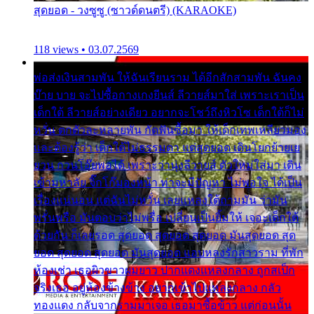
สุดยอด - วงซูซู (ซาวด์ดนตรี) (KARAOKE)
118 views • 03.07.2569
พ่อส่งเงินสามพัน ให้ฉันเรียนราม ได้อีกสักสามพัน ฉันคง
บ๊าย บาย จะไปซื้อกางเกงยีนส์ ลีวายส์มาใส่ เพราะเราเป็น
เด็กใต้ ลีวายส์อย่างเดียว อยากจะโชว์ถึงหิวโซ เด็กใต้ก็ไม่
หวั่น ตกตัวละหลายพัน กัดฟันซื้อมา ให้เด็กเทพเหลียวมอง
และต้องรู้ว่า เด็กใต้ไม่ธรรมดา แต่สุดยอด เดินโยกย้ายเย
ยวน กวนโอ๊ยพอได้ เพราะว่านุ่งลีวายส์ ตัวใหม่ใส่มา เดิน
เข้ามหาลัย จิ๊กโก๊มองหน้า ท่าจะมีปัญหา ไม่พอใจ ได้เป็น
เรื่องแน่นอน แต่ฉันไม่หวั่น เลยแหลงใต้ถามมัน ว่ามัน
พรั่นพรือ มันตอบว่าไม่พรื่อ เปลี่ยนเป็นยิ้มให้ เจอะเด็กใต้
ด้วยกัน ก็เลยรอด สุดยอด สุดยอด สุดยอด มันสุดยอด สุด
ยอด สุดยอด สุดยอด มันสุดยอด แอบหลงรักสาวราม ที่พัก
ห้องเช่า เธอผิวขาวผมยาว ปากแดงแหลงกลาง ถูกสเป็ก
จริงเธอ อยู่ห้องข้างข้าง อยากเข้าไปแหลงกลาง กลัว
ทองแดง กลับจากรามมาเจอ เธอมาซื้อข้าว แต่ก่อนนั้น