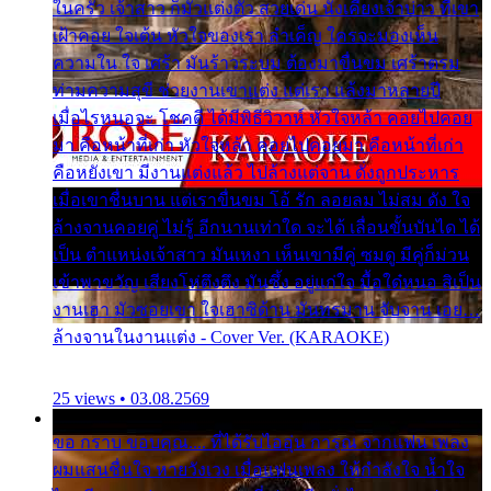
ในครัว เจ้าสาว ก็มัวแต่งตัว สวยเด่น นั่งเคียงเจ้าบ่าว ที่เขา
เฝ้าคอย ใจเต้น หัวใจของเรา ลำเค็ญ ใครจะมองเห็น
ความใน ใจ เศร้า มันร้าวระบม ต้องมาขื่นขม เศร้าตรม
ท่ามความสุขี ช่วยงานเขาแต่ง แต่เรา แล้งมาหลายปี
เมื่อไรหนอจะ โชคดี ได้มีพิธีวิวาห์ หัวใจหล้า คอยไปคอย
มา คือหน้าที่เก่า หัวใจหล้า คอยไปคอยมา คือหน้าที่เก่า
คือหยังเขา มีงานแต่งแล้ว ไปล้างแต่จาน ดั่งถูกประหาร
เมื่อเขาชื่นบาน แต่เราขื่นขม โอ้ รัก ลอยลม ไม่สม ดัง ใจ
ล้างจานคอยคู่ ไม่รู้ อีกนานเท่าใด จะได้ เลื่อนขั้นบันได ได้
เป็น ตำแหน่งเจ้าสาว มันเหงา เห็นเขามีคู่ ซมดู มีคู่ก็ม่วน
เข้าพาขวัญ เสียงโห่ตึงตึง มันซึ้ง อยู่แก่ใจ มื้อใด๋หนอ สิเป็น
งานเฮา มัวซอยเขา ใจเฮาซิด้าน มันทรมาน จับจาน เอย…
ล้างจานในงานแต่ง - Cover Ver. (KARAOKE)
25 views • 03.08.2569
ขอ กราบ ขอบคุณ.... ที่ได้รับไออุ่น การุณ จากแฟน เพลง
ผมแสนชื่นใจ หายวังเวง เมื่อแฟนเพลง ให้กำลังใจ น้ำใจ