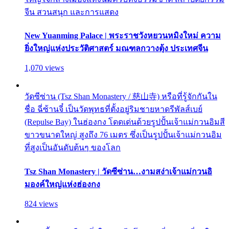
จีน สวนสนุก และการแสดง
New Yuanming Palace | พระราชวังหยวนหมิงใหม่ ความ
ยิ่งใหญ่แห่งประวัติศาสตร์ มณฑลกวางตุ้ง ประเทศจีน
1,070 views
วัดซีซ่าน (Tsz Shan Monastery / 慈山寺) หรือที่รู้จักกันใน
ชื่อ ฉี่ซ้านจี๋ เป็นวัดพุทธที่ตั้งอยู่ริมชายหาดรีพัลส์เบย์
(Repulse Bay) ในฮ่องกง โดดเด่นด้วยรูปปั้นเจ้าแม่กวนอิมสี
ขาวขนาดใหญ่ สูงถึง 76 เมตร ซึ่งเป็นรูปปั้นเจ้าแม่กวนอิม
ที่สูงเป็นอันดับต้นๆ ของโลก
Tsz Shan Monastery | วัดซีซ่าน…งามสง่าเจ้าแม่กวนอิ
มองค์ใหญ่แห่งฮ่องกง
824 views