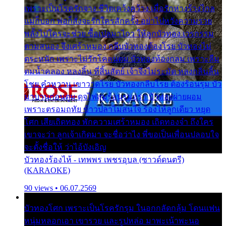
เพราะเป็นโรครักจาง ชีวิตเคว้งคว้าง เมื่อรักห่างร้างไกล
แม่ก็บอก พ่อก็สั่งจะรักใครสักครั้ง อย่าไปหวังความรวย
พลั้งไปใครจะช่วย ซื้อเปลมาไกว ให้ลูกบัวทอง เวรกรรม
ตามสนอง จึงเศร้าหมอง กลีบบัวทองต้องโรย บัวทองไม่
ตระหนัก เพราะไม่รักโคลนตม บัวทองท้องกลม เพราะลืม
ตมน้ำคลอง หลงลิ้น ที่สิ้นสัตย์ เจ้าจึงไม่ระมัด หลงกลิ่นลิ้น
โชย คำหวาน เขาวาดโรย บัวทองกลีบโรย ต้องร้อนรุม บัว
มาบานก่อนตูม ดุจไฟสุมร้อนรุมอุรา บัวทองผ่ายผอม
เพราะตรอมฤทัย ข้าวปลาไม่สนใจ ร้องไห้ลูกเดียว หยุด
โศก เสียเถิดทอง พักความเศร้าหมอง เถิดทองจ๋า ถึงใคร
เขาจะว่า ลูกเจ้าเกิดมา จะชื่อว่าไง พี่ขอเป็นเพื่อนปลอบใจ
จะตั้งชื่อให้ ว่าไอ้บังเอิญ
บัวทองร้องไห้ - เทพพร เพชรอุบล (ซาวด์ดนตรี)
(KARAOKE)
90 views • 06.07.2569
บัวทองโศก เพราะเป็นโรครักรุม ในอกกลัดกลุ้ม โดนแฟน
หนุ่มหลอกเอา เขารวย และรูปหล่อ มาพะเน้าพะนอ