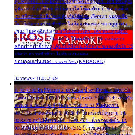
คู่แฟนเพลง ไม่เคยคิดว่าเก่ง หรือดังกว่าใคร..ใคร พระคุณ
ผู้ฟัง เท่านั้นยิ่งใหญ่ ที่เป็นแรงใจ ให้ผมดังมา.. ขอ องค์เท
วา สถิตฟากฟ้ายิ่งใหญ่ คุ้มภัยให้ท่าน เถิดหนา ขอจงเชื่อ
ใจ ไว้เถิดว่า ตราบชั่วชีวา ไม่ลืมแฟนเพลง ขอ อยู่คู่แฟน
เพลง ไม่เคยคิดว่าเก่ง หรือดังกว่าใคร..ใคร พระคุณผู้ฟัง
เท่านั้นยิ่งใหญ่ ที่เป็นแรงใจ ให้ผมดังมา.. ขอ องค์เทวา
สถิตฟากฟ้ายิ่งใหญ่ คุ้มภัยให้ท่าน เถิดหนา ขอจงเชื่อใจ ไว้
เถิดว่า ตราบชั่วชีวา ไม่ลืมแฟนเพลง
ขอบคุณแฟนเพลง - Cover Ver. (KARAOKE)
30 views • 31.07.2569
1. 00:00:00 ยินดีรับเดน 2. 00:03:44 น้ำตาอีสาน 3. 00:07:51
กิ่งทองใบหยก 4. 00:10:35 น้ำนิ่งไหลลึก 5. 00:13:49 ลานรัก
ลานเท 6. 00:17:06 จำใจจาก 7. 00:20:53 คืนฝนตก 8.
00:25:16 น้ำลงเดือนยี่ 9. 00:28:47 โสนน้อยเรือนงาม 10.
00:32:29 ตอไม้ที่ตายแล้ว 11. 00:35:41 น้ำกรดแช่เย็น 12.
00:39:08 อยากฟังซ้ำ 13. 00:42:32 รู้ว่าเขาหลอก 14.