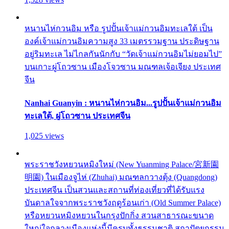
หนานไห่กวนอิม หรือ รูปปั้นเจ้าแม่กวนอิมทะเลใต้ เป็น
องค์เจ้าแม่กวนอิมความสูง 33 เมตรรวมฐาน ประดิษฐาน
อยู่ริมทะเล ไม่ไกลกันนักกับ “วัดเจ้าแม่กวนอิมไม่ยอมไป”
บนเกาะผู่โถวซาน เมืองโจวซาน มณฑลเจ้อเจียง ประเทศ
จีน
Nanhai Guanyin : หนานไห่กวนอิม...รูปปั้นเจ้าแม่กวนอิม
ทะเลใต้, ผู่โถวซาน ประเทศจีน
1,025 views
พระราชวังหยวนหมิงใหม่ (New Yuanming Palace/宮新園
明園) ในเมืองจูไห่ (Zhuhai) มณฑลกวางตุ้ง (Quangdong)
ประเทศจีน เป็นสวนและสถานที่ท่องเที่ยวที่ได้รับแรง
บันดาลใจจากพระราชวังฤดูร้อนเก่า (Old Summer Palace)
หรือหยวนหมิงหยวนในกรุงปักกิ่ง สวนสาธารณะขนาด
ใหญ่ใจกลางเมืองแห่งนี้มีครบทั้งธรรมชาติ สถาปัตยกรรม