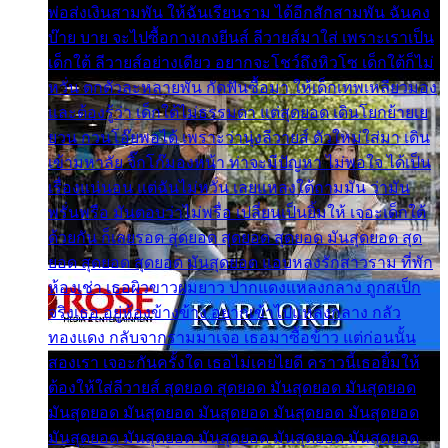
พ่อส่งเงินสามพัน ให้ฉันเรียนราม ได้อีกสักสามพัน ฉันคง
บ๊าย บาย จะไปซื้อกางเกงยีนส์ ลีวายส์มาใส่ เพราะเราเป็น
เด็กใต้ ลีวายส์อย่างเดียว อยากจะโชว์ถึงหิวโซ เด็กใต้ก็ไม่
หวั่น ตกตัวละหลายพัน กัดฟันซื้อมา ให้เด็กเทพเหลียวมอง
และต้องรู้ว่า เด็กใต้ไม่ธรรมดา แต่สุดยอด เดินโยกย้ายเย
ยวน กวนโอ๊ยพอได้ เพราะว่านุ่งลีวายส์ ตัวใหม่ใส่มา เดิน
เข้ามหาลัย จิ๊กโก๊มองหน้า ท่าจะมีปัญหา ไม่พอใจ ได้เป็น
เรื่องแน่นอน แต่ฉันไม่หวั่น เลยแหลงใต้ถามมัน ว่ามัน
พรั่นพรือ มันตอบว่าไม่พรื่อ เปลี่ยนเป็นยิ้มให้ เจอะเด็กใต้
ด้วยกัน ก็เลยรอด สุดยอด สุดยอด สุดยอด มันสุดยอด สุด
ยอด สุดยอด สุดยอด มันสุดยอด แอบหลงรักสาวราม ที่พัก
ห้องเช่า เธอผิวขาวผมยาว ปากแดงแหลงกลาง ถูกสเป็ก
จริงเธอ อยู่ห้องข้างข้าง อยากเข้าไปแหลงกลาง กลัว
ทองแดง กลับจากรามมาเจอ เธอมาซื้อข้าว แต่ก่อนนั้น
สองเรา เจอะกันครั้งใด เธอไม่เคยไยดี คราวนี้เธอยิ้มให้
ต้องให้ใส่ลีวายส์ สุดยอด สุดยอด มันสุดยอด มันสุดยอด
มันสุดยอด มันสุดยอด มันสุดยอด มันสุดยอด มันสุดยอด
มันสุดยอด มันสุดยอด มันสุดยอด มันสุดยอด มันสุดยอด