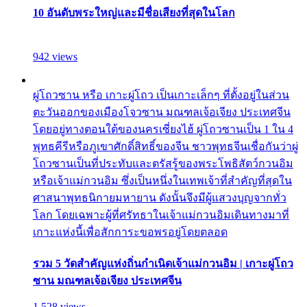
10 อันดับพระใหญ่และมีชื่อเสียงที่สุดในโลก
942 views
ผู่โถวซาน หรือ เกาะผู่โถว เป็นเกาะเล็กๆ ที่ตั้งอยู่ในส่วน
ตะวันออกของเมืองโจวซาน มณฑลเจ้อเจียง ประเทศจีน
โดยอยู่ทางตอนใต้ของนครเซี่ยงไฮ้ ผู่โถวซานเป็น 1 ใน 4
พุทธคีรีหรือภูเขาศักดิ์สิทธิ์ของจีน ชาวพุทธจีนเชื่อกันว่าผู่
โถวซานเป็นที่ประทับและตรัสรู้ของพระโพธิสัตว์กวนอิม
หรือเจ้าแม่กวนอิม ซึ่งเป็นหนึ่งในเทพเจ้าที่สำคัญที่สุดใน
ศาสนาพุทธนิกายมหายาน ดังนั้นจึงมีผู้แสวงบุญจากทั่ว
โลก โดยเฉพาะผู้ที่ศรัทธาในเจ้าแม่กวนอิมเดินทางมาที่
เกาะแห่งนี้เพื่อสักการะขอพรอยู่โดยตลอด
รวม 5 วัดสำคัญแห่งถิ่นกำเนิดเจ้าแม่กวนอิม | เกาะผู่โถว
ซาน มณฑลเจ้อเจียง ประเทศจีน
1,528 views