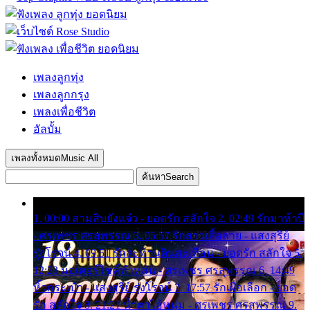
เพลงลูกทุ่ง
เพลงลูกกรุง
เพลงเพื่อชีวิต
อัลบั้ม
เพลงทั้งหมด
Music All
ค้นหา
Search
1. 00:00 สามสิบยังแจ๋ว - ยอดรัก สลักใจ 2. 02:49 รักมาห้าปี
- ศรเพชร ศรสุพรรณ 3. 05:57 รักสาวเสื้อลาย - แสงสุรีย์
รุ่งโรจน์ 4. 09:51 รักสะท้านดินสะเทือน - ยอดรัก สลักใจ 5.
12:23 มอเตอร์ไซค์ทำหล่น - ศรเพชร ศรสุพรรณ 6. 14:49
หิ้วกระเป๋า - แสงสุรีย์ รุ่งโรจน์ 7. 17:57 รักเผื่อเลือก - ยอด
รัก สลักใจ 8. 21:21 น้ำตาไอ้หนุ่ม - ศรเพชร ศรสุพรรณ 9.