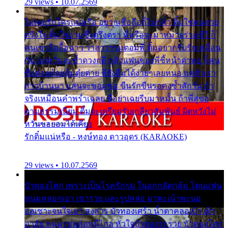
29 views • 10.07.2569
ไม่เคยรักใครแน่หรือ อยากเชื่อถือก็ไม่กล้า ติ๋มใช่คนสวย
ตรึงใจ ติ๋มใช่งามซึ้งตรึงตรา พี่หรือจะมาหมายร่วมชีวี ก็
คนเขาลืออื้อฉาว ว่าสาวๆรุมตอมพี่ ติ๋มอยากรับรักเหมือน
กัน แต่หวั่นจะช้ำดวงฤดี กลัวแฟนของพี่ชี้หน้าด่าทอ ก็คน
ชื่อต๋อยต้อยตุ้มตุ๋ยต่าย พี่ยังลืมได้ง่ายๆเลยหนอ แค่ตัวเรา
สาวบ้านนา แสนจะซอมซ่อ ขืนรักขืนรอคงช้ำสักวัน ถ้า
จริงเหมือนคำพร่ำเฉลย พี่อย่าเฉยรีบมาหมั้น ถ้าพี่สู่ขอ
ตามธรรมเนียม ติ๋มจะเตรียมรับเกลียวสัมพันธ์ ผิดหวังไม่
หวั่นขอยอมได้เคียง
รักติ๋มแน่หรือ - หงษ์ทอง ดาวอุดร (KARAOKE)
29 views • 10.07.2569
บัวทองโศก เพราะเป็นโรครักรุม ในอกกลัดกลุ้ม โดนแฟน
หนุ่มหลอกเอา เขารวย และรูปหล่อ มาพะเน้าพะนอ
ออเซาะจนใจเบา สงสาร บัวทองเศร้า น้ำตาคลอเบ้า เฝ้า
อาลัย หนุ่มรูปหล่อหนีไกล หัวใจบัวทองระรวย บัวทองโศก