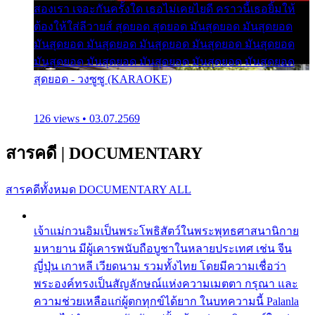
สองเรา เจอะกันครั้งใด เธอไม่เคยไยดี คราวนี้เธอยิ้มให้
ต้องให้ใส่ลีวายส์ สุดยอด สุดยอด มันสุดยอด มันสุดยอด
มันสุดยอด มันสุดยอด มันสุดยอด มันสุดยอด มันสุดยอด
มันสุดยอด มันสุดยอด มันสุดยอด มันสุดยอด มันสุดยอด
สุดยอด - วงซูซู (KARAOKE)
126 views • 03.07.2569
สารคดี
|
DOCUMENTARY
สารคดีทั้งหมด
DOCUMENTARY ALL
เจ้าแม่กวนอิมเป็นพระโพธิสัตว์ในพระพุทธศาสนานิกาย
มหายาน มีผู้เคารพนับถือบูชาในหลายประเทศ เช่น จีน
ญี่ปุ่น เกาหลี เวียดนาม รวมทั้งไทย โดยมีความเชื่อว่า
พระองค์ทรงเป็นสัญลักษณ์แห่งความเมตตา กรุณา และ
ความช่วยเหลือแก่ผู้ตกทุกข์ได้ยาก ในบทความนี้ Palanla