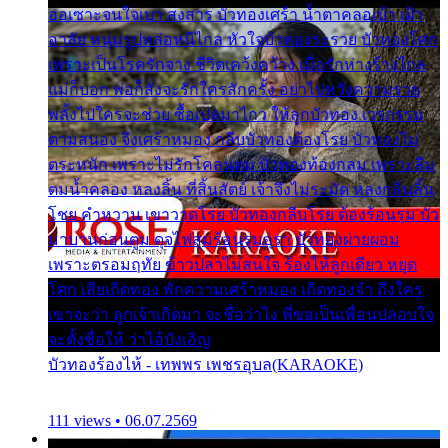
ออเซาะจนใจเบา สงสาร บัวทองเศร้า น้ำตาคลอเบ้า เฝ้า
อาลัย หนุ่มรูปหล่อหนีไกล หัวใจบัวทองระรวย บัวทองโศก
เพราะเป็นโรครักจาง ชีวิตเคว้งคว้าง เมื่อรักห่างร้างไกล
แม่ก็บอก พ่อก็สั่งจะรักใครสักครั้ง อย่าไปหวังความรวย
พลั้งไปใครจะช่วย ซื้อเปลมาไกว ให้ลูกบัวทอง เวรกรรม
ตามสนอง จึงเศร้าหมอง กลีบบัวทองต้องโรย บัวทองไม่
ตระหนัก เพราะไม่รักโคลนตม บัวทองท้องกลม เพราะลืม
ตมน้ำคลอง หลงลิ้น ที่สิ้นสัตย์ เจ้าจึงไม่ระมัด หลงกลิ่นลิ้น
โชย คำหวาน เขาวาดโรย บัวทองกลีบโรย ต้องร้อนรุม บัว
มาบานก่อนตูม ดุจไฟสุมร้อนรุมอุรา บัวทองผ่ายผอม
เพราะตรอมฤทัย ข้าวปลาไม่สนใจ ร้องไห้ลูกเดียว หยุด
โศก เสียเถิดทอง พักความเศร้าหมอง เถิดทองจ๋า ถึงใคร
เขาจะว่า ลูกเจ้าเกิดมา จะชื่อว่าไง พี่ขอเป็นเพื่อนปลอบใจ
จะตั้งชื่อให้ ว่าไอ้บังเอิญ
บัวทองร้องไห้ - เทพพร เพชรอุบล(KARAOKE)
111 views • 06.07.2569