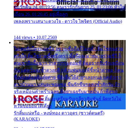
ขอรักคืน 24. 01:19:56 คนเรารักกันยาก 25. 01:23:06 หัวใจ
เถื่อน 26. 01:26:45 อยู่เพื่อลูก
เพลงเพราะเสนาะดวงใจ - ดาวใจ ไพจิตร (Official Audio)
144 views • 10.07.2569
ไม่เคยรักใครแน่หรือ อยากเชื่อถือก็ไม่กล้า ติ๋มใช่คนสวย
ตรึงใจ ติ๋มใช่งามซึ้งตรึงตรา พี่หรือจะมาหมายร่วมชีวี ก็
คนเขาลืออื้อฉาว ว่าสาวๆรุมตอมพี่ ติ๋มอยากรับรักเหมือน
กัน แต่หวั่นจะช้ำดวงฤดี กลัวแฟนของพี่ชี้หน้าด่าทอ ก็คน
ชื่อต๋อยต้อยตุ้มตุ๋ยต่าย พี่ยังลืมได้ง่ายๆเลยหนอ แค่ตัวเรา
สาวบ้านนา แสนจะซอมซ่อ ขืนรักขืนรอคงช้ำสักวัน ถ้า
จริงเหมือนคำพร่ำเฉลย พี่อย่าเฉยรีบมาหมั้น ถ้าพี่สู่ขอ
ตามธรรมเนียม ติ๋มจะเตรียมรับเกลียวสัมพันธ์ ผิดหวังไม่
หวั่นขอยอมได้เคียง
รักติ๋มแน่หรือ - หงษ์ทอง ดาวอุดร (ซาวด์ดนตรี)
(KARAOKE)