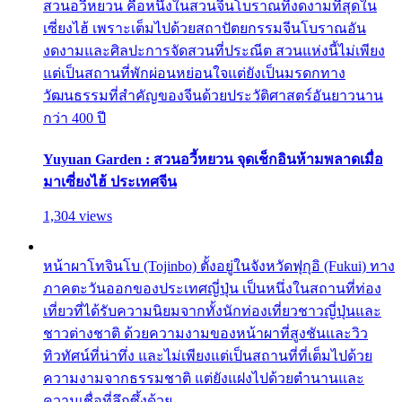
สวนอวี้หยวน คือหนึ่งในสวนจีนโบราณที่งดงามที่สุดใน
เซี่ยงไฮ้ เพราะเต็มไปด้วยสถาปัตยกรรมจีนโบราณอัน
งดงามและศิลปะการจัดสวนที่ประณีต สวนแห่งนี้ไม่เพียง
แต่เป็นสถานที่พักผ่อนหย่อนใจแต่ยังเป็นมรดกทาง
วัฒนธรรมที่สำคัญของจีนด้วยประวัติศาสตร์อันยาวนาน
กว่า 400 ปี
Yuyuan Garden : สวนอวี้หยวน จุดเช็กอินห้ามพลาดเมื่อ
มาเซี่ยงไฮ้ ประเทศจีน
1,304 views
หน้าผาโทจินโบ (Tojinbo) ตั้งอยู่ในจังหวัดฟุกุอิ (Fukui) ทาง
ภาคตะวันออกของประเทศญี่ปุ่น เป็นหนึ่งในสถานที่ท่อง
เที่ยวที่ได้รับความนิยมจากทั้งนักท่องเที่ยวชาวญี่ปุ่นและ
ชาวต่างชาติ ด้วยความงามของหน้าผาที่สูงชันและวิว
ทิวทัศน์ที่น่าทึ่ง และไม่เพียงแต่เป็นสถานที่ที่เต็มไปด้วย
ความงามจากธรรมชาติ แต่ยังแฝงไปด้วยตำนานและ
ความเชื่อที่ลึกซึ้งด้วย