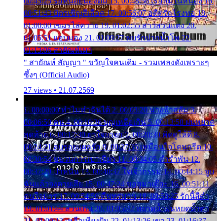
00:45:25 รอหน่อยน้องติ๋ม 15. 00:48:56 เรือล่มในหนอง 16.
00:51:43 บัตรเชิญสีเลือด 17. 00:56:07 อดีตรักโรงทอ 18.
01:00:00 เขมรไล่ควาย 19. 01:02:55 สาวสวนแตง 20.
01:05:51 แอบมอง 21. 01:09:27 พบรักปากน้ำโพ 22.
01:13:06 สายัณห์เมา
" สายัณห์ สัญญา " ขวัญใจคนเดิม - รวมเพลงดังเพราะๆ
ซึ้งๆ (Official Audio)
27 views • 21.07.2569
1. 00:00:00 ทำไมทำฉันได้ 2. 00:03:20 นางฟ้าสลัม 3.
00:06:50 คน 4. 00:10:36 บุญเหลือเกิน 5. 00:13:58 ฝนหยาด
สุดท้าย 6. 00:17:30 ยาใจยาจก 7. 00:20:30 คิดดูให้ดี 8.
00:24:21 ลบรอยแผลรัก 9. 00:27:35 เหมือนใจโดนกรีด 10.
00:30:54 ขบวนการเปาเปียว 11. 00:34:05 คำรำพัน 12.
00:37:20 ปาหนัน 13. 00:40:37 ใจเจ้ากรรม 14. 00:44:15 จูบ
ฉันแล้วจงตายเสีย 15. 00:47:24 ขอสูมาเต๊อะ 16. 00:51:11
คนใจมาร 17. 00:54:50 คืนทรมาน 18. 00:58:25 รักนี้สีดำ
19. 01:01:44 ส่วนเกิน 20. 01:05:42 หยาดน้ำฝนหยดน้ำตา
21. 01:09:13 เหลือเพียงฝัน 22. 01:13:26 เขา 23. 01:16:37