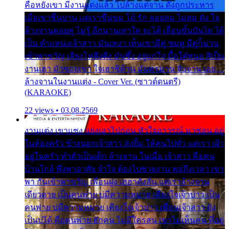
คือหยังเขา มีงานแต่งแล้ว ไปล้างแต่จาน ดั่งถูกประหาร
เมื่อเขาชื่นบาน แต่เราขื่นขม โอ้ รัก ลอยลม ไม่สม ดัง ใจ
ล้างจานคอยคู่ ไม่รู้ อีกนานเท่าใด จะได้ เลื่อนขั้นบันได ได้
เป็น ตำแหน่งเจ้าสาว มันเหงา เห็นเขามีคู่ ซมดู มีคู่ก็ม่วน
เข้าพาขวัญ เสียงโห่ตึงตึง มันซึ้ง อยู่แก่ใจ มื้อใด๋หนอ สิเป็น
งานเฮา มัวซอยเขา ใจเฮาซิด้าน มันทรมาน จับจาน เอย…
ล้างจานในงานแต่ง - Cover Ver. (ซาวด์ดนตรี)
(KARAOKE)
22 views • 03.08.2569
งานแต่ง เขาแซง แย่งเอาไปก่อน หัวใจอาวรณ์ มาซ่อน อยู่
ในห้องครัว ข้างนอกเจ้าสาว ส่งยิ้ม ให้คนไปทั่ว แต่เรา เฝ้า
อยู่ในครัว ทำตัวเป็นเด็ก ล้างจาน ในเมื่อ เจ้าสาว คือคน
บ้านใกล้ พึ่งพาอาศัย จำใจ ต้องไปช่วยงาน พอถึงเวลา เขา
พา กันเข้าพาขวัญ เพื่อนฝูง เฮฮาดังลั่น แต่เราล้างจาน
เดียวดาย เป็นคนพ่าย บ่มีความหมาย เคียงใจเจ้าบ่าว เป็น
คนพ่าย บ่มีความหมาย เคียงใจเจ้าบ่าว เพื่อนเจ้าสาว ยัง
เป็นบ่ได้ คือคนพ่าย ฮักคน ไม่มีใครสน เขาไม่เห็นคน ที่อยู่