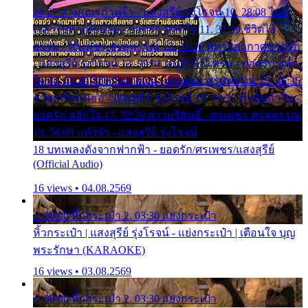
24:27 สามเณรกำพร้า - แสงสุรีย์ รุ่งโรจน์ 10. 28:08 ไม่มี
เวลาไปหาเมียน้อย - ยอดรัก สลักใจ 11. 31:29 ชีวิตไอ้
ธรรม - ศรเพชร ศรสุพรรณ 12. 35:26 ทหารอากาศขาดรัก
- แสงสุรีย์ รุ่งโรจน์ 13. 39:01 คนหัวใจโทรม - ยอดรัก สลัก
ใจ 14. 42:49 ไอ้หวังตายแน่ - ศรเพชร ศรสุพรรณ 15. 46:35
ธาตุแท้ของเธอ - แสงสุรีย์ รุ่งโรจน์ 16. 49:57 กำนันกำใน -
ยอดรัก สลักใจ 17. 52:29 สาวบริสุทธิ์ - ศรเพชร ศรสุพรรณ
18. 56:05 แต๋วจ๋า - แสงสุรีย์ รุ่งโรจน์
18 บทเพลงดังจากฟากฟ้า - ยอดรัก/ศรเพชร/แสงสุรีย์
(Official Audio)
16 views • 04.08.2569
1. 00:00 หิ้วกระเป๋า 2. 03:30 แย่งกระเป๋า
หิ้วกระเป๋า | แสงสุรีย์ รุ่งโรจน์ - แย่งกระเป๋า | เตือนใจ บุญ
พระรักษา (KARAOKE)
16 views • 03.08.2569
1. 00:00 หิ้วกระเป๋า 2. 03:30 แย่งกระเป๋า