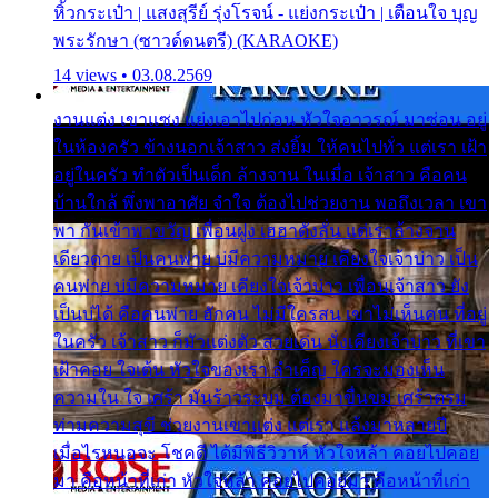
หิ้วกระเป๋า | แสงสุรีย์ รุ่งโรจน์ - แย่งกระเป๋า | เตือนใจ บุญ
พระรักษา (ซาวด์ดนตรี) (KARAOKE)
14 views • 03.08.2569
งานแต่ง เขาแซง แย่งเอาไปก่อน หัวใจอาวรณ์ มาซ่อน อยู่
ในห้องครัว ข้างนอกเจ้าสาว ส่งยิ้ม ให้คนไปทั่ว แต่เรา เฝ้า
อยู่ในครัว ทำตัวเป็นเด็ก ล้างจาน ในเมื่อ เจ้าสาว คือคน
บ้านใกล้ พึ่งพาอาศัย จำใจ ต้องไปช่วยงาน พอถึงเวลา เขา
พา กันเข้าพาขวัญ เพื่อนฝูง เฮฮาดังลั่น แต่เราล้างจาน
เดียวดาย เป็นคนพ่าย บ่มีความหมาย เคียงใจเจ้าบ่าว เป็น
คนพ่าย บ่มีความหมาย เคียงใจเจ้าบ่าว เพื่อนเจ้าสาว ยัง
เป็นบ่ได้ คือคนพ่าย ฮักคน ไม่มีใครสน เขาไม่เห็นคน ที่อยู่
ในครัว เจ้าสาว ก็มัวแต่งตัว สวยเด่น นั่งเคียงเจ้าบ่าว ที่เขา
เฝ้าคอย ใจเต้น หัวใจของเรา ลำเค็ญ ใครจะมองเห็น
ความใน ใจ เศร้า มันร้าวระบม ต้องมาขื่นขม เศร้าตรม
ท่ามความสุขี ช่วยงานเขาแต่ง แต่เรา แล้งมาหลายปี
เมื่อไรหนอจะ โชคดี ได้มีพิธีวิวาห์ หัวใจหล้า คอยไปคอย
มา คือหน้าที่เก่า หัวใจหล้า คอยไปคอยมา คือหน้าที่เก่า