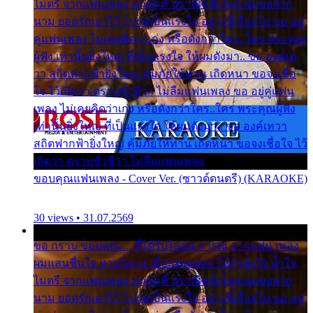
ไมตรี จากแฟนเพลง ทุกทุกที่ ปราณีหลั่งไหล ผมขอฝาก
นาม ยอดรักเอาไว้ โปรดเป็นแรงใจ อย่างนี้เรื่อยไป ขอ อยู่
คู่แฟนเพลง ไม่เคยคิดว่าเก่ง หรือดังกว่าใคร..ใคร พระคุณ
ผู้ฟัง เท่านั้นยิ่งใหญ่ ที่เป็นแรงใจ ให้ผมดังมา.. ขอ องค์เท
วา สถิตฟากฟ้ายิ่งใหญ่ คุ้มภัยให้ท่าน เถิดหนา ขอจงเชื่อ
ใจ ไว้เถิดว่า ตราบชั่วชีวา ไม่ลืมแฟนเพลง ขอ อยู่คู่แฟน
เพลง ไม่เคยคิดว่าเก่ง หรือดังกว่าใคร..ใคร พระคุณผู้ฟัง
เท่านั้นยิ่งใหญ่ ที่เป็นแรงใจ ให้ผมดังมา.. ขอ องค์เทวา
สถิตฟากฟ้ายิ่งใหญ่ คุ้มภัยให้ท่าน เถิดหนา ขอจงเชื่อใจ ไว้
เถิดว่า ตราบชั่วชีวา ไม่ลืมแฟนเพลง
ขอบคุณแฟนเพลง - Cover Ver. (ซาวด์ดนตรี) (KARAOKE)
30 views • 31.07.2569
ขอ กราบ ขอบคุณ.... ที่ได้รับไออุ่น การุณ จากแฟน เพลง
ผมแสนชื่นใจ หายวังเวง เมื่อแฟนเพลง ให้กำลังใจ น้ำใจ
ไมตรี จากแฟนเพลง ทุกทุกที่ ปราณีหลั่งไหล ผมขอฝาก
นาม ยอดรักเอาไว้ โปรดเป็นแรงใจ อย่างนี้เรื่อยไป ขอ อยู่