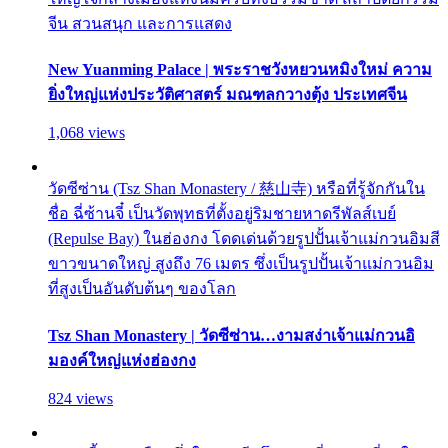
จีน สวนสนุก และการแสดง
New Yuanming Palace | พระราชวังหยวนหมิงใหม่ ความ
ยิ่งใหญ่แห่งประวัติศาสตร์ มณฑลกวางตุ้ง ประเทศจีน
1,068 views
วัดซีซ่าน (Tsz Shan Monastery / 慈山寺) หรือที่รู้จักกันใน
ชื่อ ฉี่ซ้านจี๋ เป็นวัดพุทธที่ตั้งอยู่ริมชายหาดรีพัลส์เบย์
(Repulse Bay) ในฮ่องกง โดดเด่นด้วยรูปปั้นเจ้าแม่กวนอิมสี
ขาวขนาดใหญ่ สูงถึง 76 เมตร ซึ่งเป็นรูปปั้นเจ้าแม่กวนอิม
ที่สูงเป็นอันดับต้นๆ ของโลก
Tsz Shan Monastery | วัดซีซ่าน…งามสง่าเจ้าแม่กวนอิ
มองค์ใหญ่แห่งฮ่องกง
824 views