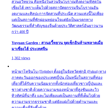
สวนอวี้หยวน คือหนึ่งในสวนจีนโบราณที่งดงามที่สุดใน
เซี่ยงไฮ้ เพราะเต็มไปด้วยสถาปัตยกรรมจีนโบราณอัน
งดงามและศิลปะการจัดสวนที่ประณีต สวนแห่งนี้ไม่เพียง
แต่เป็นสถานที่พักผ่อนหย่อนใจแต่ยังเป็นมรดกทาง
วัฒนธรรมที่สำคัญของจีนด้วยประวัติศาสตร์อันยาวนาน
กว่า 400 ปี
Yuyuan Garden : สวนอวี้หยวน จุดเช็กอินห้ามพลาดเมื่อ
มาเซี่ยงไฮ้ ประเทศจีน
1,302 views
หน้าผาโทจินโบ (Tojinbo) ตั้งอยู่ในจังหวัดฟุกุอิ (Fukui) ทาง
ภาคตะวันออกของประเทศญี่ปุ่น เป็นหนึ่งในสถานที่ท่อง
เที่ยวที่ได้รับความนิยมจากทั้งนักท่องเที่ยวชาวญี่ปุ่นและ
ชาวต่างชาติ ด้วยความงามของหน้าผาที่สูงชันและวิว
ทิวทัศน์ที่น่าทึ่ง และไม่เพียงแต่เป็นสถานที่ที่เต็มไปด้วย
ความงามจากธรรมชาติ แต่ยังแฝงไปด้วยตำนานและ
ความเชื่อที่ลึกซึ้งด้วย