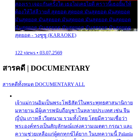
สองเรา เจอะกันครั้งใด เธอไม่เคยไยดี คราวนี้เธอยิ้มให้
ต้องให้ใส่ลีวายส์ สุดยอด สุดยอด มันสุดยอด มันสุดยอด
มันสุดยอด มันสุดยอด มันสุดยอด มันสุดยอด มันสุดยอด
มันสุดยอด มันสุดยอด มันสุดยอด มันสุดยอด มันสุดยอด
สุดยอด - วงซูซู (KARAOKE)
122 views • 03.07.2569
สารคดี
|
DOCUMENTARY
สารคดีทั้งหมด
DOCUMENTARY ALL
เจ้าแม่กวนอิมเป็นพระโพธิสัตว์ในพระพุทธศาสนานิกาย
มหายาน มีผู้เคารพนับถือบูชาในหลายประเทศ เช่น จีน
ญี่ปุ่น เกาหลี เวียดนาม รวมทั้งไทย โดยมีความเชื่อว่า
พระองค์ทรงเป็นสัญลักษณ์แห่งความเมตตา กรุณา และ
ความช่วยเหลือแก่ผู้ตกทุกข์ได้ยาก ในบทความนี้ Palanla