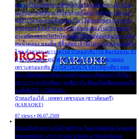
เพราะเป็นโรครักจาง ชีวิตเคว้งคว้าง เมื่อรักห่างร้างไกล
แม่ก็บอก พ่อก็สั่งจะรักใครสักครั้ง อย่าไปหวังความรวย
พลั้งไปใครจะช่วย ซื้อเปลมาไกว ให้ลูกบัวทอง เวรกรรม
ตามสนอง จึงเศร้าหมอง กลีบบัวทองต้องโรย บัวทองไม่
ตระหนัก เพราะไม่รักโคลนตม บัวทองท้องกลม เพราะลืม
ตมน้ำคลอง หลงลิ้น ที่สิ้นสัตย์ เจ้าจึงไม่ระมัด หลงกลิ่นลิ้น
โชย คำหวาน เขาวาดโรย บัวทองกลีบโรย ต้องร้อนรุม บัว
มาบานก่อนตูม ดุจไฟสุมร้อนรุมอุรา บัวทองผ่ายผอม
เพราะตรอมฤทัย ข้าวปลาไม่สนใจ ร้องไห้ลูกเดียว หยุด
โศก เสียเถิดทอง พักความเศร้าหมอง เถิดทองจ๋า ถึงใคร
เขาจะว่า ลูกเจ้าเกิดมา จะชื่อว่าไง พี่ขอเป็นเพื่อนปลอบใจ
จะตั้งชื่อให้ ว่าไอ้บังเอิญ
บัวทองร้องไห้ - เทพพร เพชรอุบล (ซาวด์ดนตรี)
(KARAOKE)
87 views • 06.07.2569
บัวทองโศก เพราะเป็นโรครักรุม ในอกกลัดกลุ้ม โดนแฟน
หนุ่มหลอกเอา เขารวย และรูปหล่อ มาพะเน้าพะนอ