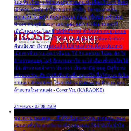
ในครัว เจ้าสาว ก็มัวแต่งตัว สวยเด่น นั่งเคียงเจ้าบ่าว ที่เขา
เฝ้าคอย ใจเต้น หัวใจของเรา ลำเค็ญ ใครจะมองเห็น
ความใน ใจ เศร้า มันร้าวระบม ต้องมาขื่นขม เศร้าตรม
ท่ามความสุขี ช่วยงานเขาแต่ง แต่เรา แล้งมาหลายปี
เมื่อไรหนอจะ โชคดี ได้มีพิธีวิวาห์ หัวใจหล้า คอยไปคอย
มา คือหน้าที่เก่า หัวใจหล้า คอยไปคอยมา คือหน้าที่เก่า
คือหยังเขา มีงานแต่งแล้ว ไปล้างแต่จาน ดั่งถูกประหาร
เมื่อเขาชื่นบาน แต่เราขื่นขม โอ้ รัก ลอยลม ไม่สม ดัง ใจ
ล้างจานคอยคู่ ไม่รู้ อีกนานเท่าใด จะได้ เลื่อนขั้นบันได ได้
เป็น ตำแหน่งเจ้าสาว มันเหงา เห็นเขามีคู่ ซมดู มีคู่ก็ม่วน
เข้าพาขวัญ เสียงโห่ตึงตึง มันซึ้ง อยู่แก่ใจ มื้อใด๋หนอ สิเป็น
งานเฮา มัวซอยเขา ใจเฮาซิด้าน มันทรมาน จับจาน เอย…
ล้างจานในงานแต่ง - Cover Ver. (KARAOKE)
24 views • 03.08.2569
ขอ กราบ ขอบคุณ.... ที่ได้รับไออุ่น การุณ จากแฟน เพลง
ผมแสนชื่นใจ หายวังเวง เมื่อแฟนเพลง ให้กำลังใจ น้ำใจ