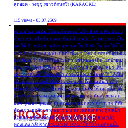
สุดยอด - วงซูซู (ซาวด์ดนตรี) (KARAOKE)
115 views • 03.07.2569
พ่อส่งเงินสามพัน ให้ฉันเรียนราม ได้อีกสักสามพัน ฉันคง
บ๊าย บาย จะไปซื้อกางเกงยีนส์ ลีวายส์มาใส่ เพราะเราเป็น
เด็กใต้ ลีวายส์อย่างเดียว อยากจะโชว์ถึงหิวโซ เด็กใต้ก็ไม่
หวั่น ตกตัวละหลายพัน กัดฟันซื้อมา ให้เด็กเทพเหลียวมอง
และต้องรู้ว่า เด็กใต้ไม่ธรรมดา แต่สุดยอด เดินโยกย้ายเย
ยวน กวนโอ๊ยพอได้ เพราะว่านุ่งลีวายส์ ตัวใหม่ใส่มา เดิน
เข้ามหาลัย จิ๊กโก๊มองหน้า ท่าจะมีปัญหา ไม่พอใจ ได้เป็น
เรื่องแน่นอน แต่ฉันไม่หวั่น เลยแหลงใต้ถามมัน ว่ามัน
พรั่นพรือ มันตอบว่าไม่พรื่อ เปลี่ยนเป็นยิ้มให้ เจอะเด็กใต้
ด้วยกัน ก็เลยรอด สุดยอด สุดยอด สุดยอด มันสุดยอด สุด
ยอด สุดยอด สุดยอด มันสุดยอด แอบหลงรักสาวราม ที่พัก
ห้องเช่า เธอผิวขาวผมยาว ปากแดงแหลงกลาง ถูกสเป็ก
จริงเธอ อยู่ห้องข้างข้าง อยากเข้าไปแหลงกลาง กลัว
ทองแดง กลับจากรามมาเจอ เธอมาซื้อข้าว แต่ก่อนนั้น