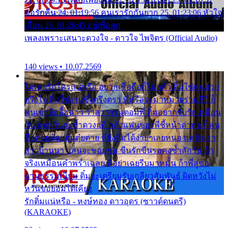
ขอรักคืน 24. 01:19:56 คนเรารักกันยาก 25. 01:23:06 หัวใจ
เถื่อน 26. 01:26:45 อยู่เพื่อลูก
เพลงเพราะเสนาะดวงใจ - ดาวใจ ไพจิตร (Official Audio)
140 views • 10.07.2569
ไม่เคยรักใครแน่หรือ อยากเชื่อถือก็ไม่กล้า ติ๋มใช่คนสวย
ตรึงใจ ติ๋มใช่งามซึ้งตรึงตรา พี่หรือจะมาหมายร่วมชีวี ก็
คนเขาลืออื้อฉาว ว่าสาวๆรุมตอมพี่ ติ๋มอยากรับรักเหมือน
กัน แต่หวั่นจะช้ำดวงฤดี กลัวแฟนของพี่ชี้หน้าด่าทอ ก็คน
ชื่อต๋อยต้อยตุ้มตุ๋ยต่าย พี่ยังลืมได้ง่ายๆเลยหนอ แค่ตัวเรา
สาวบ้านนา แสนจะซอมซ่อ ขืนรักขืนรอคงช้ำสักวัน ถ้า
จริงเหมือนคำพร่ำเฉลย พี่อย่าเฉยรีบมาหมั้น ถ้าพี่สู่ขอ
ตามธรรมเนียม ติ๋มจะเตรียมรับเกลียวสัมพันธ์ ผิดหวังไม่
หวั่นขอยอมได้เคียง
รักติ๋มแน่หรือ - หงษ์ทอง ดาวอุดร (ซาวด์ดนตรี)
(KARAOKE)