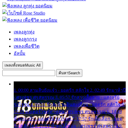
เพลงลูกทุ่ง
เพลงลูกกรุง
เพลงเพื่อชีวิต
อัลบั้ม
เพลงทั้งหมด
Music All
ค้นหา
Search
1. 00:00 สามสิบยังแจ๋ว - ยอดรัก สลักใจ 2. 02:49 รักมาห้าปี
- ศรเพชร ศรสุพรรณ 3. 05:57 รักสาวเสื้อลาย - แสงสุรีย์
รุ่งโรจน์ 4. 09:51 รักสะท้านดินสะเทือน - ยอดรัก สลักใจ 5.
12:23 มอเตอร์ไซค์ทำหล่น - ศรเพชร ศรสุพรรณ 6. 14:49
หิ้วกระเป๋า - แสงสุรีย์ รุ่งโรจน์ 7. 17:57 รักเผื่อเลือก - ยอด
รัก สลักใจ 8. 21:21 น้ำตาไอ้หนุ่ม - ศรเพชร ศรสุพรรณ 9.