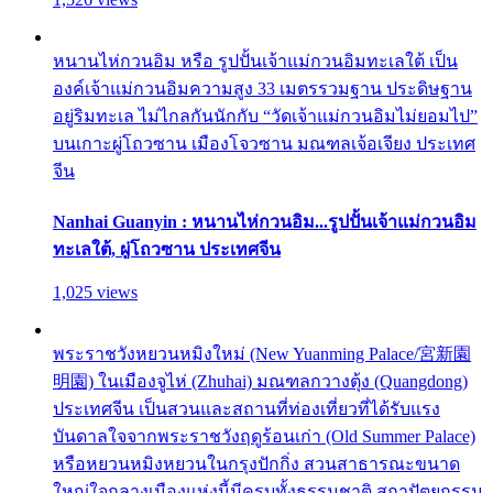
หนานไห่กวนอิม หรือ รูปปั้นเจ้าแม่กวนอิมทะเลใต้ เป็น
องค์เจ้าแม่กวนอิมความสูง 33 เมตรรวมฐาน ประดิษฐาน
อยู่ริมทะเล ไม่ไกลกันนักกับ “วัดเจ้าแม่กวนอิมไม่ยอมไป”
บนเกาะผู่โถวซาน เมืองโจวซาน มณฑลเจ้อเจียง ประเทศ
จีน
Nanhai Guanyin : หนานไห่กวนอิม...รูปปั้นเจ้าแม่กวนอิม
ทะเลใต้, ผู่โถวซาน ประเทศจีน
1,025 views
พระราชวังหยวนหมิงใหม่ (New Yuanming Palace/宮新園
明園) ในเมืองจูไห่ (Zhuhai) มณฑลกวางตุ้ง (Quangdong)
ประเทศจีน เป็นสวนและสถานที่ท่องเที่ยวที่ได้รับแรง
บันดาลใจจากพระราชวังฤดูร้อนเก่า (Old Summer Palace)
หรือหยวนหมิงหยวนในกรุงปักกิ่ง สวนสาธารณะขนาด
ใหญ่ใจกลางเมืองแห่งนี้มีครบทั้งธรรมชาติ สถาปัตยกรรม