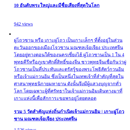
10 อันดับพระใหญ่และมีชื่อเสียงที่สุดในโลก
942 views
ผู่โถวซาน หรือ เกาะผู่โถว เป็นเกาะเล็กๆ ที่ตั้งอยู่ในส่วน
ตะวันออกของเมืองโจวซาน มณฑลเจ้อเจียง ประเทศจีน
โดยอยู่ทางตอนใต้ของนครเซี่ยงไฮ้ ผู่โถวซานเป็น 1 ใน 4
พุทธคีรีหรือภูเขาศักดิ์สิทธิ์ของจีน ชาวพุทธจีนเชื่อกันว่าผู่
โถวซานเป็นที่ประทับและตรัสรู้ของพระโพธิสัตว์กวนอิม
หรือเจ้าแม่กวนอิม ซึ่งเป็นหนึ่งในเทพเจ้าที่สำคัญที่สุดใน
ศาสนาพุทธนิกายมหายาน ดังนั้นจึงมีผู้แสวงบุญจากทั่ว
โลก โดยเฉพาะผู้ที่ศรัทธาในเจ้าแม่กวนอิมเดินทางมาที่
เกาะแห่งนี้เพื่อสักการะขอพรอยู่โดยตลอด
รวม 5 วัดสำคัญแห่งถิ่นกำเนิดเจ้าแม่กวนอิม | เกาะผู่โถว
ซาน มณฑลเจ้อเจียง ประเทศจีน
1,526 views