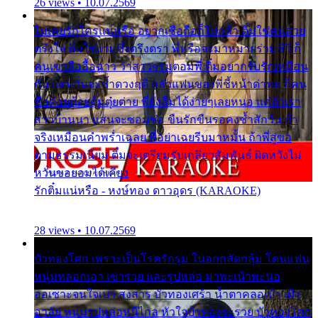
26 views • 10.07.2569
ไม่เคยรักใครแน่หรือ อยากเชื่อถือก็ไม่กล้า ติ๋มใช่คนสวย
ตรึงใจ ติ๋มใช่งามซึ้งตรึงตรา พี่หรือจะมาหมายร่วมชีวี ก็
คนเขาลืออื้อฉาว ว่าสาวๆรุมตอมพี่ ติ๋มอยากรับรักเหมือน
กัน แต่หวั่นจะช้ำดวงฤดี กลัวแฟนของพี่ชี้หน้าด่าทอ ก็คน
ชื่อต๋อยต้อยตุ้มตุ๋ยต่าย พี่ยังลืมได้ง่ายๆเลยหนอ แค่ตัวเรา
สาวบ้านนา แสนจะซอมซ่อ ขืนรักขืนรอคงช้ำสักวัน ถ้า
จริงเหมือนคำพร่ำเฉลย พี่อย่าเฉยรีบมาหมั้น ถ้าพี่สู่ขอ
ตามธรรมเนียม ติ๋มจะเตรียมรับเกลียวสัมพันธ์ ผิดหวังไม่
หวั่นขอยอมได้เคียง
รักติ๋มแน่หรือ - หงษ์ทอง ดาวอุดร (KARAOKE)
28 views • 10.07.2569
บัวทองโศก เพราะเป็นโรครักรุม ในอกกลัดกลุ้ม โดนแฟน
หนุ่มหลอกเอา เขารวย และรูปหล่อ มาพะเน้าพะนอ
ออเซาะจนใจเบา สงสาร บัวทองเศร้า น้ำตาคลอเบ้า เฝ้า
อาลัย หนุ่มรูปหล่อหนีไกล หัวใจบัวทองระรวย บัวทองโศก