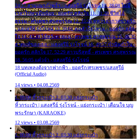
24:27 สามเณรกำพร้า - แสงสุรีย์ รุ่งโรจน์ 10. 28:08 ไม่มี
เวลาไปหาเมียน้อย - ยอดรัก สลักใจ 11. 31:29 ชีวิตไอ้
ธรรม - ศรเพชร ศรสุพรรณ 12. 35:26 ทหารอากาศขาดรัก
- แสงสุรีย์ รุ่งโรจน์ 13. 39:01 คนหัวใจโทรม - ยอดรัก สลัก
ใจ 14. 42:49 ไอ้หวังตายแน่ - ศรเพชร ศรสุพรรณ 15. 46:35
ธาตุแท้ของเธอ - แสงสุรีย์ รุ่งโรจน์ 16. 49:57 กำนันกำใน -
ยอดรัก สลักใจ 17. 52:29 สาวบริสุทธิ์ - ศรเพชร ศรสุพรรณ
18. 56:05 แต๋วจ๋า - แสงสุรีย์ รุ่งโรจน์
18 บทเพลงดังจากฟากฟ้า - ยอดรัก/ศรเพชร/แสงสุรีย์
(Official Audio)
14 views • 04.08.2569
1. 00:00 หิ้วกระเป๋า 2. 03:30 แย่งกระเป๋า
หิ้วกระเป๋า | แสงสุรีย์ รุ่งโรจน์ - แย่งกระเป๋า | เตือนใจ บุญ
พระรักษา (KARAOKE)
12 views • 03.08.2569
1. 00:00 หิ้วกระเป๋า 2. 03:30 แย่งกระเป๋า