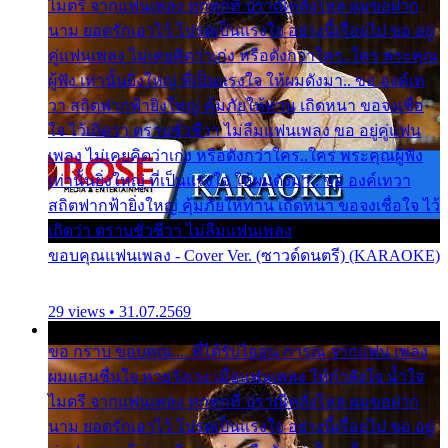
ไมตรี จากแฟนเพลง ทุกทุกที่ ปราณีหลั่งไหล ผมขอฝาก
นาม ยอดรักเอาไว้ โปรดเป็นแรงใจ อย่างนี้เรื่อยไป ขอ อยู่
คู่แฟนเพลง ไม่เคยคิดว่าเก่ง หรือดังกว่าใคร..ใคร พระคุณ
ผู้ฟัง เท่านั้นยิ่งใหญ่ ที่เป็นแรงใจ ให้ผมดังมา.. ขอ องค์เท
วา สถิตฟากฟ้ายิ่งใหญ่ คุ้มภัยให้ท่าน เถิดหนา ขอจงเชื่อ
ใจ ไว้เถิดว่า ตราบชั่วชีวา ไม่ลืมแฟนเพลง ขอ อยู่คู่แฟน
เพลง ไม่เคยคิดว่าเก่ง หรือดังกว่าใคร..ใคร พระคุณผู้ฟัง
เท่านั้นยิ่งใหญ่ ที่เป็นแรงใจ ให้ผมดังมา.. ขอ องค์เทวา
สถิตฟากฟ้ายิ่งใหญ่ คุ้มภัยให้ท่าน เถิดหนา ขอจงเชื่อใจ ไว้
เถิดว่า ตราบชั่วชีวา ไม่ลืมแฟนเพลง
ขอบคุณแฟนเพลง - Cover Ver. (ซาวด์ดนตรี) (KARAOKE)
29 views • 31.07.2569
ขอ กราบ ขอบคุณ.... ที่ได้รับไออุ่น การุณ จากแฟน เพลง
ผมแสนชื่นใจ หายวังเวง เมื่อแฟนเพลง ให้กำลังใจ น้ำใจ
ไมตรี จากแฟนเพลง ทุกทุกที่ ปราณีหลั่งไหล ผมขอฝาก
นาม ยอดรักเอาไว้ โปรดเป็นแรงใจ อย่างนี้เรื่อยไป ขอ อยู่