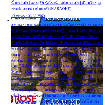
หิ้วกระเป๋า | แสงสุรีย์ รุ่งโรจน์ - แย่งกระเป๋า | เตือนใจ บุญ
พระรักษา (ซาวด์ดนตรี) (KARAOKE)
13 views • 03.08.2569
งานแต่ง เขาแซง แย่งเอาไปก่อน หัวใจอาวรณ์ มาซ่อน อยู่
ในห้องครัว ข้างนอกเจ้าสาว ส่งยิ้ม ให้คนไปทั่ว แต่เรา เฝ้า
อยู่ในครัว ทำตัวเป็นเด็ก ล้างจาน ในเมื่อ เจ้าสาว คือคน
บ้านใกล้ พึ่งพาอาศัย จำใจ ต้องไปช่วยงาน พอถึงเวลา เขา
พา กันเข้าพาขวัญ เพื่อนฝูง เฮฮาดังลั่น แต่เราล้างจาน
เดียวดาย เป็นคนพ่าย บ่มีความหมาย เคียงใจเจ้าบ่าว เป็น
คนพ่าย บ่มีความหมาย เคียงใจเจ้าบ่าว เพื่อนเจ้าสาว ยัง
เป็นบ่ได้ คือคนพ่าย ฮักคน ไม่มีใครสน เขาไม่เห็นคน ที่อยู่
ในครัว เจ้าสาว ก็มัวแต่งตัว สวยเด่น นั่งเคียงเจ้าบ่าว ที่เขา
เฝ้าคอย ใจเต้น หัวใจของเรา ลำเค็ญ ใครจะมองเห็น
ความใน ใจ เศร้า มันร้าวระบม ต้องมาขื่นขม เศร้าตรม
ท่ามความสุขี ช่วยงานเขาแต่ง แต่เรา แล้งมาหลายปี
เมื่อไรหนอจะ โชคดี ได้มีพิธีวิวาห์ หัวใจหล้า คอยไปคอย
มา คือหน้าที่เก่า หัวใจหล้า คอยไปคอยมา คือหน้าที่เก่า