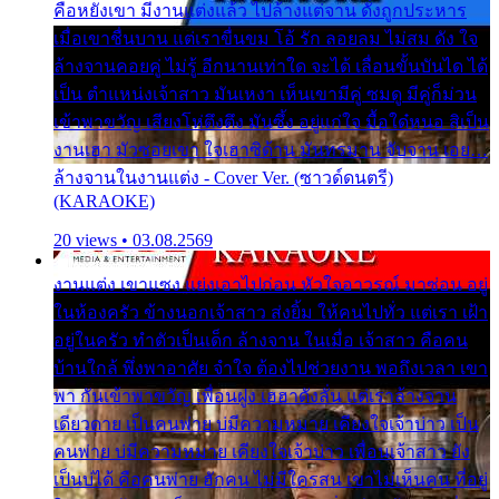
คือหยังเขา มีงานแต่งแล้ว ไปล้างแต่จาน ดั่งถูกประหาร
เมื่อเขาชื่นบาน แต่เราขื่นขม โอ้ รัก ลอยลม ไม่สม ดัง ใจ
ล้างจานคอยคู่ ไม่รู้ อีกนานเท่าใด จะได้ เลื่อนขั้นบันได ได้
เป็น ตำแหน่งเจ้าสาว มันเหงา เห็นเขามีคู่ ซมดู มีคู่ก็ม่วน
เข้าพาขวัญ เสียงโห่ตึงตึง มันซึ้ง อยู่แก่ใจ มื้อใด๋หนอ สิเป็น
งานเฮา มัวซอยเขา ใจเฮาซิด้าน มันทรมาน จับจาน เอย…
ล้างจานในงานแต่ง - Cover Ver. (ซาวด์ดนตรี)
(KARAOKE)
20 views • 03.08.2569
งานแต่ง เขาแซง แย่งเอาไปก่อน หัวใจอาวรณ์ มาซ่อน อยู่
ในห้องครัว ข้างนอกเจ้าสาว ส่งยิ้ม ให้คนไปทั่ว แต่เรา เฝ้า
อยู่ในครัว ทำตัวเป็นเด็ก ล้างจาน ในเมื่อ เจ้าสาว คือคน
บ้านใกล้ พึ่งพาอาศัย จำใจ ต้องไปช่วยงาน พอถึงเวลา เขา
พา กันเข้าพาขวัญ เพื่อนฝูง เฮฮาดังลั่น แต่เราล้างจาน
เดียวดาย เป็นคนพ่าย บ่มีความหมาย เคียงใจเจ้าบ่าว เป็น
คนพ่าย บ่มีความหมาย เคียงใจเจ้าบ่าว เพื่อนเจ้าสาว ยัง
เป็นบ่ได้ คือคนพ่าย ฮักคน ไม่มีใครสน เขาไม่เห็นคน ที่อยู่