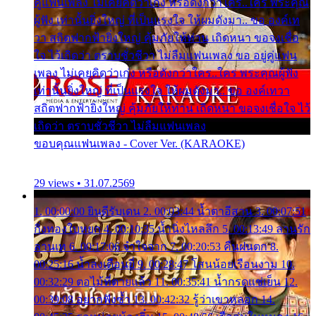
คู่แฟนเพลง ไม่เคยคิดว่าเก่ง หรือดังกว่าใคร..ใคร พระคุณ
ผู้ฟัง เท่านั้นยิ่งใหญ่ ที่เป็นแรงใจ ให้ผมดังมา.. ขอ องค์เท
วา สถิตฟากฟ้ายิ่งใหญ่ คุ้มภัยให้ท่าน เถิดหนา ขอจงเชื่อ
ใจ ไว้เถิดว่า ตราบชั่วชีวา ไม่ลืมแฟนเพลง ขอ อยู่คู่แฟน
เพลง ไม่เคยคิดว่าเก่ง หรือดังกว่าใคร..ใคร พระคุณผู้ฟัง
เท่านั้นยิ่งใหญ่ ที่เป็นแรงใจ ให้ผมดังมา.. ขอ องค์เทวา
สถิตฟากฟ้ายิ่งใหญ่ คุ้มภัยให้ท่าน เถิดหนา ขอจงเชื่อใจ ไว้
เถิดว่า ตราบชั่วชีวา ไม่ลืมแฟนเพลง
ขอบคุณแฟนเพลง - Cover Ver. (KARAOKE)
29 views • 31.07.2569
1. 00:00:00 ยินดีรับเดน 2. 00:03:44 น้ำตาอีสาน 3. 00:07:51
กิ่งทองใบหยก 4. 00:10:35 น้ำนิ่งไหลลึก 5. 00:13:49 ลานรัก
ลานเท 6. 00:17:06 จำใจจาก 7. 00:20:53 คืนฝนตก 8.
00:25:16 น้ำลงเดือนยี่ 9. 00:28:47 โสนน้อยเรือนงาม 10.
00:32:29 ตอไม้ที่ตายแล้ว 11. 00:35:41 น้ำกรดแช่เย็น 12.
00:39:08 อยากฟังซ้ำ 13. 00:42:32 รู้ว่าเขาหลอก 14.