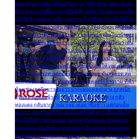
พ่อส่งเงินสามพัน ให้ฉันเรียนราม ได้อีกสักสามพัน ฉันคง
บ๊าย บาย จะไปซื้อกางเกงยีนส์ ลีวายส์มาใส่ เพราะเราเป็น
เด็กใต้ ลีวายส์อย่างเดียว อยากจะโชว์ถึงหิวโซ เด็กใต้ก็ไม่
หวั่น ตกตัวละหลายพัน กัดฟันซื้อมา ให้เด็กเทพเหลียวมอง
และต้องรู้ว่า เด็กใต้ไม่ธรรมดา แต่สุดยอด เดินโยกย้ายเย
ยวน กวนโอ๊ยพอได้ เพราะว่านุ่งลีวายส์ ตัวใหม่ใส่มา เดิน
เข้ามหาลัย จิ๊กโก๊มองหน้า ท่าจะมีปัญหา ไม่พอใจ ได้เป็น
เรื่องแน่นอน แต่ฉันไม่หวั่น เลยแหลงใต้ถามมัน ว่ามัน
พรั่นพรือ มันตอบว่าไม่พรื่อ เปลี่ยนเป็นยิ้มให้ เจอะเด็กใต้
ด้วยกัน ก็เลยรอด สุดยอด สุดยอด สุดยอด มันสุดยอด สุด
ยอด สุดยอด สุดยอด มันสุดยอด แอบหลงรักสาวราม ที่พัก
ห้องเช่า เธอผิวขาวผมยาว ปากแดงแหลงกลาง ถูกสเป็ก
จริงเธอ อยู่ห้องข้างข้าง อยากเข้าไปแหลงกลาง กลัว
ทองแดง กลับจากรามมาเจอ เธอมาซื้อข้าว แต่ก่อนนั้น
สองเรา เจอะกันครั้งใด เธอไม่เคยไยดี คราวนี้เธอยิ้มให้
ต้องให้ใส่ลีวายส์ สุดยอด สุดยอด มันสุดยอด มันสุดยอด
มันสุดยอด มันสุดยอด มันสุดยอด มันสุดยอด มันสุดยอด
มันสุดยอด มันสุดยอด มันสุดยอด มันสุดยอด มันสุดยอด