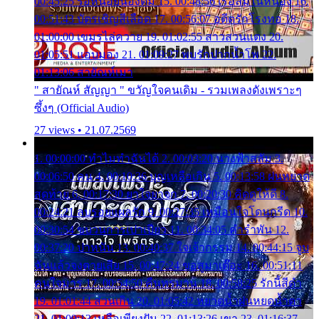
00:45:25 รอหน่อยน้องติ๋ม 15. 00:48:56 เรือล่มในหนอง 16.
00:51:43 บัตรเชิญสีเลือด 17. 00:56:07 อดีตรักโรงทอ 18.
01:00:00 เขมรไล่ควาย 19. 01:02:55 สาวสวนแตง 20.
01:05:51 แอบมอง 21. 01:09:27 พบรักปากน้ำโพ 22.
01:13:06 สายัณห์เมา
" สายัณห์ สัญญา " ขวัญใจคนเดิม - รวมเพลงดังเพราะๆ
ซึ้งๆ (Official Audio)
27 views • 21.07.2569
1. 00:00:00 ทำไมทำฉันได้ 2. 00:03:20 นางฟ้าสลัม 3.
00:06:50 คน 4. 00:10:36 บุญเหลือเกิน 5. 00:13:58 ฝนหยาด
สุดท้าย 6. 00:17:30 ยาใจยาจก 7. 00:20:30 คิดดูให้ดี 8.
00:24:21 ลบรอยแผลรัก 9. 00:27:35 เหมือนใจโดนกรีด 10.
00:30:54 ขบวนการเปาเปียว 11. 00:34:05 คำรำพัน 12.
00:37:20 ปาหนัน 13. 00:40:37 ใจเจ้ากรรม 14. 00:44:15 จูบ
ฉันแล้วจงตายเสีย 15. 00:47:24 ขอสูมาเต๊อะ 16. 00:51:11
คนใจมาร 17. 00:54:50 คืนทรมาน 18. 00:58:25 รักนี้สีดำ
19. 01:01:44 ส่วนเกิน 20. 01:05:42 หยาดน้ำฝนหยดน้ำตา
21. 01:09:13 เหลือเพียงฝัน 22. 01:13:26 เขา 23. 01:16:37