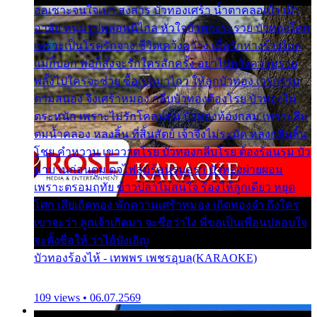
ออเซาะจนใจเบา สงสาร บัวทองเศร้า น้ำตาคลอเบ้า เฝ้า
อาลัย หนุ่มรูปหล่อหนีไกล หัวใจบัวทองระรวย บัวทองโศก
เพราะเป็นโรครักจาง ชีวิตเคว้งคว้าง เมื่อรักห่างร้างไกล
แม่ก็บอก พ่อก็สั่งจะรักใครสักครั้ง อย่าไปหวังความรวย
พลั้งไปใครจะช่วย ซื้อเปลมาไกว ให้ลูกบัวทอง เวรกรรม
ตามสนอง จึงเศร้าหมอง กลีบบัวทองต้องโรย บัวทองไม่
ตระหนัก เพราะไม่รักโคลนตม บัวทองท้องกลม เพราะลืม
ตมน้ำคลอง หลงลิ้น ที่สิ้นสัตย์ เจ้าจึงไม่ระมัด หลงกลิ่นลิ้น
โชย คำหวาน เขาวาดโรย บัวทองกลีบโรย ต้องร้อนรุม บัว
มาบานก่อนตูม ดุจไฟสุมร้อนรุมอุรา บัวทองผ่ายผอม
เพราะตรอมฤทัย ข้าวปลาไม่สนใจ ร้องไห้ลูกเดียว หยุด
โศก เสียเถิดทอง พักความเศร้าหมอง เถิดทองจ๋า ถึงใคร
เขาจะว่า ลูกเจ้าเกิดมา จะชื่อว่าไง พี่ขอเป็นเพื่อนปลอบใจ
จะตั้งชื่อให้ ว่าไอ้บังเอิญ
บัวทองร้องไห้ - เทพพร เพชรอุบล(KARAOKE)
109 views • 06.07.2569