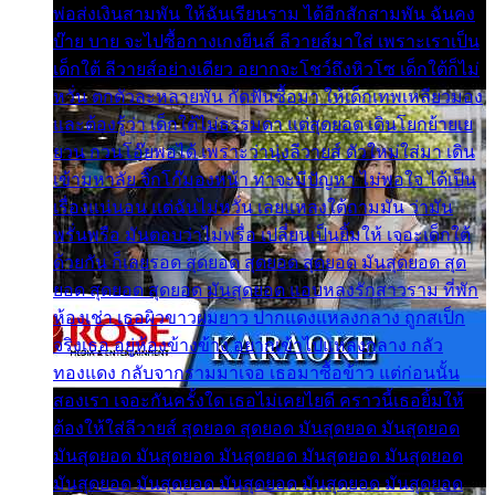
พ่อส่งเงินสามพัน ให้ฉันเรียนราม ได้อีกสักสามพัน ฉันคง
บ๊าย บาย จะไปซื้อกางเกงยีนส์ ลีวายส์มาใส่ เพราะเราเป็น
เด็กใต้ ลีวายส์อย่างเดียว อยากจะโชว์ถึงหิวโซ เด็กใต้ก็ไม่
หวั่น ตกตัวละหลายพัน กัดฟันซื้อมา ให้เด็กเทพเหลียวมอง
และต้องรู้ว่า เด็กใต้ไม่ธรรมดา แต่สุดยอด เดินโยกย้ายเย
ยวน กวนโอ๊ยพอได้ เพราะว่านุ่งลีวายส์ ตัวใหม่ใส่มา เดิน
เข้ามหาลัย จิ๊กโก๊มองหน้า ท่าจะมีปัญหา ไม่พอใจ ได้เป็น
เรื่องแน่นอน แต่ฉันไม่หวั่น เลยแหลงใต้ถามมัน ว่ามัน
พรั่นพรือ มันตอบว่าไม่พรื่อ เปลี่ยนเป็นยิ้มให้ เจอะเด็กใต้
ด้วยกัน ก็เลยรอด สุดยอด สุดยอด สุดยอด มันสุดยอด สุด
ยอด สุดยอด สุดยอด มันสุดยอด แอบหลงรักสาวราม ที่พัก
ห้องเช่า เธอผิวขาวผมยาว ปากแดงแหลงกลาง ถูกสเป็ก
จริงเธอ อยู่ห้องข้างข้าง อยากเข้าไปแหลงกลาง กลัว
ทองแดง กลับจากรามมาเจอ เธอมาซื้อข้าว แต่ก่อนนั้น
สองเรา เจอะกันครั้งใด เธอไม่เคยไยดี คราวนี้เธอยิ้มให้
ต้องให้ใส่ลีวายส์ สุดยอด สุดยอด มันสุดยอด มันสุดยอด
มันสุดยอด มันสุดยอด มันสุดยอด มันสุดยอด มันสุดยอด
มันสุดยอด มันสุดยอด มันสุดยอด มันสุดยอด มันสุดยอด