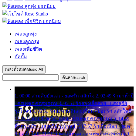
เพลงลูกทุ่ง
เพลงลูกกรุง
เพลงเพื่อชีวิต
อัลบั้ม
เพลงทั้งหมด
Music All
ค้นหา
Search
1. 00:00 สามสิบยังแจ๋ว - ยอดรัก สลักใจ 2. 02:49 รักมาห้าปี
- ศรเพชร ศรสุพรรณ 3. 05:57 รักสาวเสื้อลาย - แสงสุรีย์
รุ่งโรจน์ 4. 09:51 รักสะท้านดินสะเทือน - ยอดรัก สลักใจ 5.
12:23 มอเตอร์ไซค์ทำหล่น - ศรเพชร ศรสุพรรณ 6. 14:49
หิ้วกระเป๋า - แสงสุรีย์ รุ่งโรจน์ 7. 17:57 รักเผื่อเลือก - ยอด
รัก สลักใจ 8. 21:21 น้ำตาไอ้หนุ่ม - ศรเพชร ศรสุพรรณ 9.