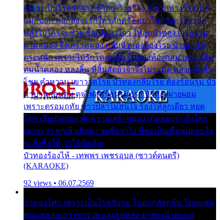
เพราะเป็นโรครักจาง ชีวิตเคว้งคว้าง เมื่อรักห่างร้างไกล
แม่ก็บอก พ่อก็สั่งจะรักใครสักครั้ง อย่าไปหวังความรวย
พลั้งไปใครจะช่วย ซื้อเปลมาไกว ให้ลูกบัวทอง เวรกรรม
ตามสนอง จึงเศร้าหมอง กลีบบัวทองต้องโรย บัวทองไม่
ตระหนัก เพราะไม่รักโคลนตม บัวทองท้องกลม เพราะลืม
ตมน้ำคลอง หลงลิ้น ที่สิ้นสัตย์ เจ้าจึงไม่ระมัด หลงกลิ่นลิ้น
โชย คำหวาน เขาวาดโรย บัวทองกลีบโรย ต้องร้อนรุม บัว
มาบานก่อนตูม ดุจไฟสุมร้อนรุมอุรา บัวทองผ่ายผอม
เพราะตรอมฤทัย ข้าวปลาไม่สนใจ ร้องไห้ลูกเดียว หยุด
โศก เสียเถิดทอง พักความเศร้าหมอง เถิดทองจ๋า ถึงใคร
เขาจะว่า ลูกเจ้าเกิดมา จะชื่อว่าไง พี่ขอเป็นเพื่อนปลอบใจ
จะตั้งชื่อให้ ว่าไอ้บังเอิญ
บัวทองร้องไห้ - เทพพร เพชรอุบล (ซาวด์ดนตรี)
(KARAOKE)
92 views • 06.07.2569
บัวทองโศก เพราะเป็นโรครักรุม ในอกกลัดกลุ้ม โดนแฟน
หนุ่มหลอกเอา เขารวย และรูปหล่อ มาพะเน้าพะนอ