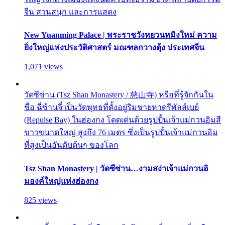
จีน สวนสนุก และการแสดง
New Yuanming Palace | พระราชวังหยวนหมิงใหม่ ความ
ยิ่งใหญ่แห่งประวัติศาสตร์ มณฑลกวางตุ้ง ประเทศจีน
1,071 views
วัดซีซ่าน (Tsz Shan Monastery / 慈山寺) หรือที่รู้จักกันใน
ชื่อ ฉี่ซ้านจี๋ เป็นวัดพุทธที่ตั้งอยู่ริมชายหาดรีพัลส์เบย์
(Repulse Bay) ในฮ่องกง โดดเด่นด้วยรูปปั้นเจ้าแม่กวนอิมสี
ขาวขนาดใหญ่ สูงถึง 76 เมตร ซึ่งเป็นรูปปั้นเจ้าแม่กวนอิม
ที่สูงเป็นอันดับต้นๆ ของโลก
Tsz Shan Monastery | วัดซีซ่าน…งามสง่าเจ้าแม่กวนอิ
มองค์ใหญ่แห่งฮ่องกง
825 views