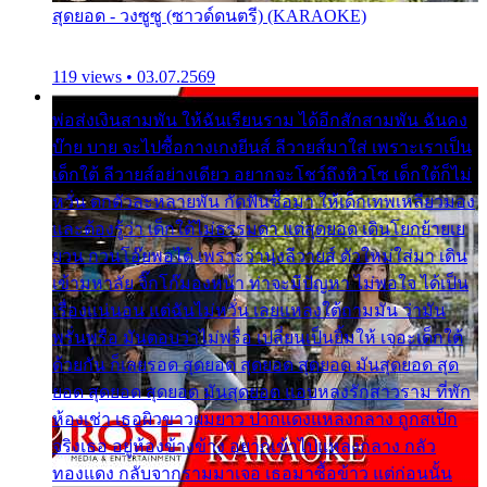
สุดยอด - วงซูซู (ซาวด์ดนตรี) (KARAOKE)
119 views • 03.07.2569
พ่อส่งเงินสามพัน ให้ฉันเรียนราม ได้อีกสักสามพัน ฉันคง
บ๊าย บาย จะไปซื้อกางเกงยีนส์ ลีวายส์มาใส่ เพราะเราเป็น
เด็กใต้ ลีวายส์อย่างเดียว อยากจะโชว์ถึงหิวโซ เด็กใต้ก็ไม่
หวั่น ตกตัวละหลายพัน กัดฟันซื้อมา ให้เด็กเทพเหลียวมอง
และต้องรู้ว่า เด็กใต้ไม่ธรรมดา แต่สุดยอด เดินโยกย้ายเย
ยวน กวนโอ๊ยพอได้ เพราะว่านุ่งลีวายส์ ตัวใหม่ใส่มา เดิน
เข้ามหาลัย จิ๊กโก๊มองหน้า ท่าจะมีปัญหา ไม่พอใจ ได้เป็น
เรื่องแน่นอน แต่ฉันไม่หวั่น เลยแหลงใต้ถามมัน ว่ามัน
พรั่นพรือ มันตอบว่าไม่พรื่อ เปลี่ยนเป็นยิ้มให้ เจอะเด็กใต้
ด้วยกัน ก็เลยรอด สุดยอด สุดยอด สุดยอด มันสุดยอด สุด
ยอด สุดยอด สุดยอด มันสุดยอด แอบหลงรักสาวราม ที่พัก
ห้องเช่า เธอผิวขาวผมยาว ปากแดงแหลงกลาง ถูกสเป็ก
จริงเธอ อยู่ห้องข้างข้าง อยากเข้าไปแหลงกลาง กลัว
ทองแดง กลับจากรามมาเจอ เธอมาซื้อข้าว แต่ก่อนนั้น