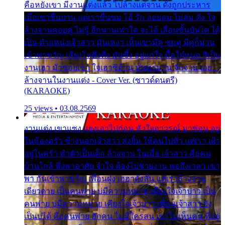
คือหยังเขา มีงานแต่งแล้ว ไปล้างแต่จาน ดั่งถูกประหาร
เมื่อเขาชื่นบาน แต่เราขื่นขม โอ้ รัก ลอยลม ไม่สม ดัง ใจ
ล้างจานคอยคู่ ไม่รู้ อีกนานเท่าใด จะได้ เลื่อนขั้นบันได ได้
เป็น ตำแหน่งเจ้าสาว มันเหงา เห็นเขามีคู่ ซมดู มีคู่ก็ม่วน
เข้าพาขวัญ เสียงโห่ตึงตึง มันซึ้ง อยู่แก่ใจ มื้อใด๋หนอ สิเป็น
งานเฮา มัวซอยเขา ใจเฮาซิด้าน มันทรมาน จับจาน เอย…
ล้างจานในงานแต่ง - Cover Ver. (ซาวด์ดนตรี)
(KARAOKE)
25 views • 03.08.2569
งานแต่ง เขาแซง แย่งเอาไปก่อน หัวใจอาวรณ์ มาซ่อน อยู่
ในห้องครัว ข้างนอกเจ้าสาว ส่งยิ้ม ให้คนไปทั่ว แต่เรา เฝ้า
อยู่ในครัว ทำตัวเป็นเด็ก ล้างจาน ในเมื่อ เจ้าสาว คือคน
บ้านใกล้ พึ่งพาอาศัย จำใจ ต้องไปช่วยงาน พอถึงเวลา เขา
พา กันเข้าพาขวัญ เพื่อนฝูง เฮฮาดังลั่น แต่เราล้างจาน
เดียวดาย เป็นคนพ่าย บ่มีความหมาย เคียงใจเจ้าบ่าว เป็น
คนพ่าย บ่มีความหมาย เคียงใจเจ้าบ่าว เพื่อนเจ้าสาว ยัง
เป็นบ่ได้ คือคนพ่าย ฮักคน ไม่มีใครสน เขาไม่เห็นคน ที่อยู่