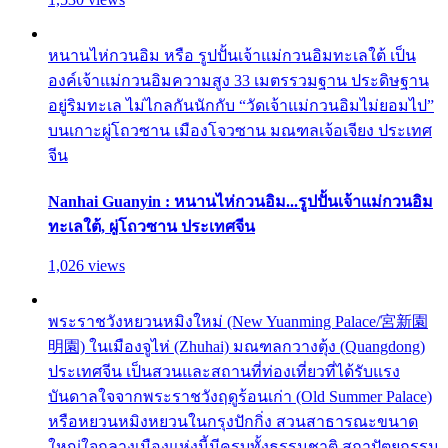
หนานไห่กวนอิม หรือ รูปปั้นเจ้าแม่กวนอิมทะเลใต้ เป็น
องค์เจ้าแม่กวนอิมความสูง 33 เมตรรวมฐาน ประดิษฐาน
อยู่ริมทะเล ไม่ไกลกันนักกับ “วัดเจ้าแม่กวนอิมไม่ยอมไป”
บนเกาะผู่โถวซาน เมืองโจวซาน มณฑลเจ้อเจียง ประเทศ
จีน
Nanhai Guanyin : หนานไห่กวนอิม...รูปปั้นเจ้าแม่กวนอิม
ทะเลใต้, ผู่โถวซาน ประเทศจีน
1,026 views
พระราชวังหยวนหมิงใหม่ (New Yuanming Palace/宮新園
明園) ในเมืองจูไห่ (Zhuhai) มณฑลกวางตุ้ง (Quangdong)
ประเทศจีน เป็นสวนและสถานที่ท่องเที่ยวที่ได้รับแรง
บันดาลใจจากพระราชวังฤดูร้อนเก่า (Old Summer Palace)
หรือหยวนหมิงหยวนในกรุงปักกิ่ง สวนสาธารณะขนาด
ใหญ่ใจกลางเมืองแห่งนี้มีครบทั้งธรรมชาติ สถาปัตยกรรม