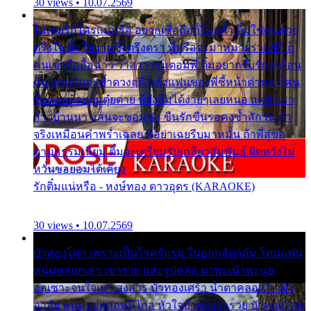
30 views • 10.07.2569
ไม่เคยรักใครแน่หรือ อยากเชื่อถือก็ไม่กล้า ติ๋มใช่คนสวย
ตรึงใจ ติ๋มใช่งามซึ้งตรึงตรา พี่หรือจะมาหมายร่วมชีวี ก็
คนเขาลืออื้อฉาว ว่าสาวๆรุมตอมพี่ ติ๋มอยากรับรักเหมือน
กัน แต่หวั่นจะช้ำดวงฤดี กลัวแฟนของพี่ชี้หน้าด่าทอ ก็คน
ชื่อต๋อยต้อยตุ้มตุ๋ยต่าย พี่ยังลืมได้ง่ายๆเลยหนอ แค่ตัวเรา
สาวบ้านนา แสนจะซอมซ่อ ขืนรักขืนรอคงช้ำสักวัน ถ้า
จริงเหมือนคำพร่ำเฉลย พี่อย่าเฉยรีบมาหมั้น ถ้าพี่สู่ขอ
ตามธรรมเนียม ติ๋มจะเตรียมรับเกลียวสัมพันธ์ ผิดหวังไม่
หวั่นขอยอมได้เคียง
รักติ๋มแน่หรือ - หงษ์ทอง ดาวอุดร (KARAOKE)
30 views • 10.07.2569
บัวทองโศก เพราะเป็นโรครักรุม ในอกกลัดกลุ้ม โดนแฟน
หนุ่มหลอกเอา เขารวย และรูปหล่อ มาพะเน้าพะนอ
ออเซาะจนใจเบา สงสาร บัวทองเศร้า น้ำตาคลอเบ้า เฝ้า
อาลัย หนุ่มรูปหล่อหนีไกล หัวใจบัวทองระรวย บัวทองโศก