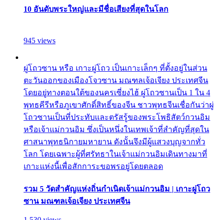
10 อันดับพระใหญ่และมีชื่อเสียงที่สุดในโลก
945 views
ผู่โถวซาน หรือ เกาะผู่โถว เป็นเกาะเล็กๆ ที่ตั้งอยู่ในส่วน
ตะวันออกของเมืองโจวซาน มณฑลเจ้อเจียง ประเทศจีน
โดยอยู่ทางตอนใต้ของนครเซี่ยงไฮ้ ผู่โถวซานเป็น 1 ใน 4
พุทธคีรีหรือภูเขาศักดิ์สิทธิ์ของจีน ชาวพุทธจีนเชื่อกันว่าผู่
โถวซานเป็นที่ประทับและตรัสรู้ของพระโพธิสัตว์กวนอิม
หรือเจ้าแม่กวนอิม ซึ่งเป็นหนึ่งในเทพเจ้าที่สำคัญที่สุดใน
ศาสนาพุทธนิกายมหายาน ดังนั้นจึงมีผู้แสวงบุญจากทั่ว
โลก โดยเฉพาะผู้ที่ศรัทธาในเจ้าแม่กวนอิมเดินทางมาที่
เกาะแห่งนี้เพื่อสักการะขอพรอยู่โดยตลอด
รวม 5 วัดสำคัญแห่งถิ่นกำเนิดเจ้าแม่กวนอิม | เกาะผู่โถว
ซาน มณฑลเจ้อเจียง ประเทศจีน
1,530 views