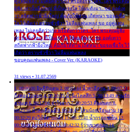
คู่แฟนเพลง ไม่เคยคิดว่าเก่ง หรือดังกว่าใคร..ใคร พระคุณ
ผู้ฟัง เท่านั้นยิ่งใหญ่ ที่เป็นแรงใจ ให้ผมดังมา.. ขอ องค์เท
วา สถิตฟากฟ้ายิ่งใหญ่ คุ้มภัยให้ท่าน เถิดหนา ขอจงเชื่อ
ใจ ไว้เถิดว่า ตราบชั่วชีวา ไม่ลืมแฟนเพลง ขอ อยู่คู่แฟน
เพลง ไม่เคยคิดว่าเก่ง หรือดังกว่าใคร..ใคร พระคุณผู้ฟัง
เท่านั้นยิ่งใหญ่ ที่เป็นแรงใจ ให้ผมดังมา.. ขอ องค์เทวา
สถิตฟากฟ้ายิ่งใหญ่ คุ้มภัยให้ท่าน เถิดหนา ขอจงเชื่อใจ ไว้
เถิดว่า ตราบชั่วชีวา ไม่ลืมแฟนเพลง
ขอบคุณแฟนเพลง - Cover Ver. (KARAOKE)
31 views • 31.07.2569
1. 00:00:00 ยินดีรับเดน 2. 00:03:44 น้ำตาอีสาน 3. 00:07:51
กิ่งทองใบหยก 4. 00:10:35 น้ำนิ่งไหลลึก 5. 00:13:49 ลานรัก
ลานเท 6. 00:17:06 จำใจจาก 7. 00:20:53 คืนฝนตก 8.
00:25:16 น้ำลงเดือนยี่ 9. 00:28:47 โสนน้อยเรือนงาม 10.
00:32:29 ตอไม้ที่ตายแล้ว 11. 00:35:41 น้ำกรดแช่เย็น 12.
00:39:08 อยากฟังซ้ำ 13. 00:42:32 รู้ว่าเขาหลอก 14.