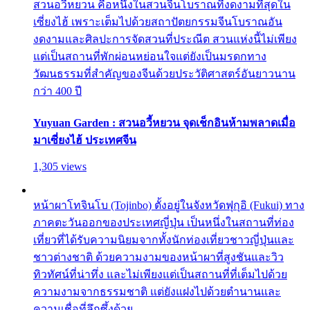
สวนอวี้หยวน คือหนึ่งในสวนจีนโบราณที่งดงามที่สุดใน
เซี่ยงไฮ้ เพราะเต็มไปด้วยสถาปัตยกรรมจีนโบราณอัน
งดงามและศิลปะการจัดสวนที่ประณีต สวนแห่งนี้ไม่เพียง
แต่เป็นสถานที่พักผ่อนหย่อนใจแต่ยังเป็นมรดกทาง
วัฒนธรรมที่สำคัญของจีนด้วยประวัติศาสตร์อันยาวนาน
กว่า 400 ปี
Yuyuan Garden : สวนอวี้หยวน จุดเช็กอินห้ามพลาดเมื่อ
มาเซี่ยงไฮ้ ประเทศจีน
1,305 views
หน้าผาโทจินโบ (Tojinbo) ตั้งอยู่ในจังหวัดฟุกุอิ (Fukui) ทาง
ภาคตะวันออกของประเทศญี่ปุ่น เป็นหนึ่งในสถานที่ท่อง
เที่ยวที่ได้รับความนิยมจากทั้งนักท่องเที่ยวชาวญี่ปุ่นและ
ชาวต่างชาติ ด้วยความงามของหน้าผาที่สูงชันและวิว
ทิวทัศน์ที่น่าทึ่ง และไม่เพียงแต่เป็นสถานที่ที่เต็มไปด้วย
ความงามจากธรรมชาติ แต่ยังแฝงไปด้วยตำนานและ
ความเชื่อที่ลึกซึ้งด้วย