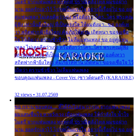
ไมตรี จากแฟนเพลง ทุกทุกที่ ปราณีหลั่งไหล ผมขอฝาก
นาม ยอดรักเอาไว้ โปรดเป็นแรงใจ อย่างนี้เรื่อยไป ขอ อยู่
คู่แฟนเพลง ไม่เคยคิดว่าเก่ง หรือดังกว่าใคร..ใคร พระคุณ
ผู้ฟัง เท่านั้นยิ่งใหญ่ ที่เป็นแรงใจ ให้ผมดังมา.. ขอ องค์เท
วา สถิตฟากฟ้ายิ่งใหญ่ คุ้มภัยให้ท่าน เถิดหนา ขอจงเชื่อ
ใจ ไว้เถิดว่า ตราบชั่วชีวา ไม่ลืมแฟนเพลง ขอ อยู่คู่แฟน
เพลง ไม่เคยคิดว่าเก่ง หรือดังกว่าใคร..ใคร พระคุณผู้ฟัง
เท่านั้นยิ่งใหญ่ ที่เป็นแรงใจ ให้ผมดังมา.. ขอ องค์เทวา
สถิตฟากฟ้ายิ่งใหญ่ คุ้มภัยให้ท่าน เถิดหนา ขอจงเชื่อใจ ไว้
เถิดว่า ตราบชั่วชีวา ไม่ลืมแฟนเพลง
ขอบคุณแฟนเพลง - Cover Ver. (ซาวด์ดนตรี) (KARAOKE)
32 views • 31.07.2569
ขอ กราบ ขอบคุณ.... ที่ได้รับไออุ่น การุณ จากแฟน เพลง
ผมแสนชื่นใจ หายวังเวง เมื่อแฟนเพลง ให้กำลังใจ น้ำใจ
ไมตรี จากแฟนเพลง ทุกทุกที่ ปราณีหลั่งไหล ผมขอฝาก
นาม ยอดรักเอาไว้ โปรดเป็นแรงใจ อย่างนี้เรื่อยไป ขอ อยู่