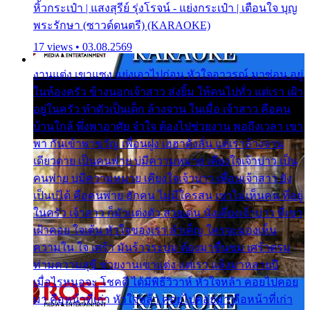
หิ้วกระเป๋า | แสงสุรีย์ รุ่งโรจน์ - แย่งกระเป๋า | เตือนใจ บุญ
พระรักษา (ซาวด์ดนตรี) (KARAOKE)
17 views • 03.08.2569
งานแต่ง เขาแซง แย่งเอาไปก่อน หัวใจอาวรณ์ มาซ่อน อยู่
ในห้องครัว ข้างนอกเจ้าสาว ส่งยิ้ม ให้คนไปทั่ว แต่เรา เฝ้า
อยู่ในครัว ทำตัวเป็นเด็ก ล้างจาน ในเมื่อ เจ้าสาว คือคน
บ้านใกล้ พึ่งพาอาศัย จำใจ ต้องไปช่วยงาน พอถึงเวลา เขา
พา กันเข้าพาขวัญ เพื่อนฝูง เฮฮาดังลั่น แต่เราล้างจาน
เดียวดาย เป็นคนพ่าย บ่มีความหมาย เคียงใจเจ้าบ่าว เป็น
คนพ่าย บ่มีความหมาย เคียงใจเจ้าบ่าว เพื่อนเจ้าสาว ยัง
เป็นบ่ได้ คือคนพ่าย ฮักคน ไม่มีใครสน เขาไม่เห็นคน ที่อยู่
ในครัว เจ้าสาว ก็มัวแต่งตัว สวยเด่น นั่งเคียงเจ้าบ่าว ที่เขา
เฝ้าคอย ใจเต้น หัวใจของเรา ลำเค็ญ ใครจะมองเห็น
ความใน ใจ เศร้า มันร้าวระบม ต้องมาขื่นขม เศร้าตรม
ท่ามความสุขี ช่วยงานเขาแต่ง แต่เรา แล้งมาหลายปี
เมื่อไรหนอจะ โชคดี ได้มีพิธีวิวาห์ หัวใจหล้า คอยไปคอย
มา คือหน้าที่เก่า หัวใจหล้า คอยไปคอยมา คือหน้าที่เก่า