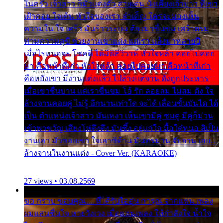
ในครัว เจ้าสาว ก็มัวแต่งตัว สวยเด่น นั่งเคียงเจ้าบ่าว ที่เขา
เฝ้าคอย ใจเต้น หัวใจของเรา ลำเค็ญ ใครจะมองเห็น
ความใน ใจ เศร้า มันร้าวระบม ต้องมาขื่นขม เศร้าตรม
ท่ามความสุขี ช่วยงานเขาแต่ง แต่เรา แล้งมาหลายปี
เมื่อไรหนอจะ โชคดี ได้มีพิธีวิวาห์ หัวใจหล้า คอยไปคอย
มา คือหน้าที่เก่า หัวใจหล้า คอยไปคอยมา คือหน้าที่เก่า
คือหยังเขา มีงานแต่งแล้ว ไปล้างแต่จาน ดั่งถูกประหาร
เมื่อเขาชื่นบาน แต่เราขื่นขม โอ้ รัก ลอยลม ไม่สม ดัง ใจ
ล้างจานคอยคู่ ไม่รู้ อีกนานเท่าใด จะได้ เลื่อนขั้นบันได ได้
เป็น ตำแหน่งเจ้าสาว มันเหงา เห็นเขามีคู่ ซมดู มีคู่ก็ม่วน
เข้าพาขวัญ เสียงโห่ตึงตึง มันซึ้ง อยู่แก่ใจ มื้อใด๋หนอ สิเป็น
งานเฮา มัวซอยเขา ใจเฮาซิด้าน มันทรมาน จับจาน เอย…
ล้างจานในงานแต่ง - Cover Ver. (KARAOKE)
27 views • 03.08.2569
ขอ กราบ ขอบคุณ.... ที่ได้รับไออุ่น การุณ จากแฟน เพลง
ผมแสนชื่นใจ หายวังเวง เมื่อแฟนเพลง ให้กำลังใจ น้ำใจ