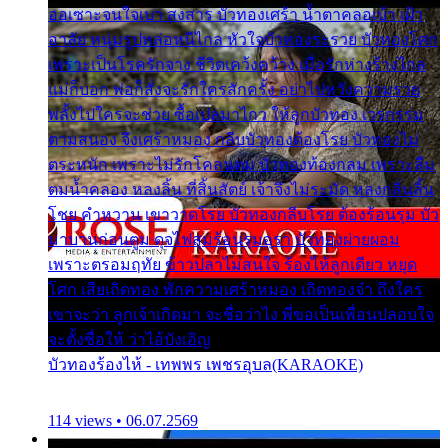
ออเซาะจนใจเบา สงสาร บัวทองเศร้า น้ำตาคลอเบ้า เฝ้า
อาลัย หนุ่มรูปหล่อหนีไกล หัวใจบัวทองระรวย บัวทองโศก
เพราะเป็นโรครักจาง ชีวิตเคว้งคว้าง เมื่อรักห่างร้างไกล
แม่ก็บอก พ่อก็สั่งจะรักใครสักครั้ง อย่าไปหวังความรวย
พลั้งไปใครจะช่วย ซื้อเปลมาไกว ให้ลูกบัวทอง เวรกรรม
ตามสนอง จึงเศร้าหมอง กลีบบัวทองต้องโรย บัวทองไม่
ตระหนัก เพราะไม่รักโคลนตม บัวทองท้องกลม เพราะลืม
ตมน้ำคลอง หลงลิ้น ที่สิ้นสัตย์ เจ้าจึงไม่ระมัด หลงกลิ่นลิ้น
โชย คำหวาน เขาวาดโรย บัวทองกลีบโรย ต้องร้อนรุม บัว
มาบานก่อนตูม ดุจไฟสุมร้อนรุมอุรา บัวทองผ่ายผอม
เพราะตรอมฤทัย ข้าวปลาไม่สนใจ ร้องไห้ลูกเดียว หยุด
โศก เสียเถิดทอง พักความเศร้าหมอง เถิดทองจ๋า ถึงใคร
เขาจะว่า ลูกเจ้าเกิดมา จะชื่อว่าไง พี่ขอเป็นเพื่อนปลอบใจ
จะตั้งชื่อให้ ว่าไอ้บังเอิญ
บัวทองร้องไห้ - เทพพร เพชรอุบล(KARAOKE)
114 views • 06.07.2569