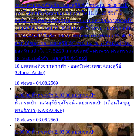
24:27 สามเณรกำพร้า - แสงสุรีย์ รุ่งโรจน์ 10. 28:08 ไม่มี
เวลาไปหาเมียน้อย - ยอดรัก สลักใจ 11. 31:29 ชีวิตไอ้
ธรรม - ศรเพชร ศรสุพรรณ 12. 35:26 ทหารอากาศขาดรัก
- แสงสุรีย์ รุ่งโรจน์ 13. 39:01 คนหัวใจโทรม - ยอดรัก สลัก
ใจ 14. 42:49 ไอ้หวังตายแน่ - ศรเพชร ศรสุพรรณ 15. 46:35
ธาตุแท้ของเธอ - แสงสุรีย์ รุ่งโรจน์ 16. 49:57 กำนันกำใน -
ยอดรัก สลักใจ 17. 52:29 สาวบริสุทธิ์ - ศรเพชร ศรสุพรรณ
18. 56:05 แต๋วจ๋า - แสงสุรีย์ รุ่งโรจน์
18 บทเพลงดังจากฟากฟ้า - ยอดรัก/ศรเพชร/แสงสุรีย์
(Official Audio)
18 views • 04.08.2569
1. 00:00 หิ้วกระเป๋า 2. 03:30 แย่งกระเป๋า
หิ้วกระเป๋า | แสงสุรีย์ รุ่งโรจน์ - แย่งกระเป๋า | เตือนใจ บุญ
พระรักษา (KARAOKE)
18 views • 03.08.2569
1. 00:00 หิ้วกระเป๋า 2. 03:30 แย่งกระเป๋า