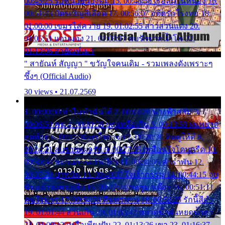
00:45:25 รอหน่อยน้องติ๋ม 15. 00:48:56 เรือล่มในหนอง 16.
00:51:43 บัตรเชิญสีเลือด 17. 00:56:07 อดีตรักโรงทอ 18.
01:00:00 เขมรไล่ควาย 19. 01:02:55 สาวสวนแตง 20.
01:05:51 แอบมอง 21. 01:09:27 พบรักปากน้ำโพ 22.
01:13:06 สายัณห์เมา
" สายัณห์ สัญญา " ขวัญใจคนเดิม - รวมเพลงดังเพราะๆ
ซึ้งๆ (Official Audio)
30 views • 21.07.2569
1. 00:00:00 ทำไมทำฉันได้ 2. 00:03:20 นางฟ้าสลัม 3.
00:06:50 คน 4. 00:10:36 บุญเหลือเกิน 5. 00:13:58 ฝนหยาด
สุดท้าย 6. 00:17:30 ยาใจยาจก 7. 00:20:30 คิดดูให้ดี 8.
00:24:21 ลบรอยแผลรัก 9. 00:27:35 เหมือนใจโดนกรีด 10.
00:30:54 ขบวนการเปาเปียว 11. 00:34:05 คำรำพัน 12.
00:37:20 ปาหนัน 13. 00:40:37 ใจเจ้ากรรม 14. 00:44:15 จูบ
ฉันแล้วจงตายเสีย 15. 00:47:24 ขอสูมาเต๊อะ 16. 00:51:11
คนใจมาร 17. 00:54:50 คืนทรมาน 18. 00:58:25 รักนี้สีดำ
19. 01:01:44 ส่วนเกิน 20. 01:05:42 หยาดน้ำฝนหยดน้ำตา
21. 01:09:13 เหลือเพียงฝัน 22. 01:13:26 เขา 23. 01:16:37