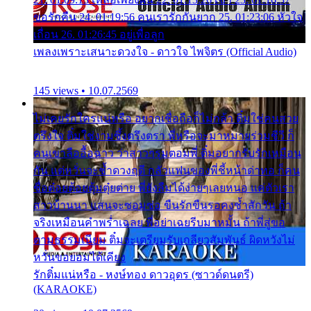
ขอรักคืน 24. 01:19:56 คนเรารักกันยาก 25. 01:23:06 หัวใจ
เถื่อน 26. 01:26:45 อยู่เพื่อลูก
เพลงเพราะเสนาะดวงใจ - ดาวใจ ไพจิตร (Official Audio)
145 views • 10.07.2569
ไม่เคยรักใครแน่หรือ อยากเชื่อถือก็ไม่กล้า ติ๋มใช่คนสวย
ตรึงใจ ติ๋มใช่งามซึ้งตรึงตรา พี่หรือจะมาหมายร่วมชีวี ก็
คนเขาลืออื้อฉาว ว่าสาวๆรุมตอมพี่ ติ๋มอยากรับรักเหมือน
กัน แต่หวั่นจะช้ำดวงฤดี กลัวแฟนของพี่ชี้หน้าด่าทอ ก็คน
ชื่อต๋อยต้อยตุ้มตุ๋ยต่าย พี่ยังลืมได้ง่ายๆเลยหนอ แค่ตัวเรา
สาวบ้านนา แสนจะซอมซ่อ ขืนรักขืนรอคงช้ำสักวัน ถ้า
จริงเหมือนคำพร่ำเฉลย พี่อย่าเฉยรีบมาหมั้น ถ้าพี่สู่ขอ
ตามธรรมเนียม ติ๋มจะเตรียมรับเกลียวสัมพันธ์ ผิดหวังไม่
หวั่นขอยอมได้เคียง
รักติ๋มแน่หรือ - หงษ์ทอง ดาวอุดร (ซาวด์ดนตรี)
(KARAOKE)