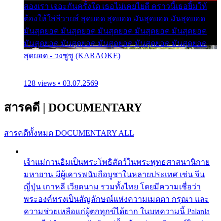
สองเรา เจอะกันครั้งใด เธอไม่เคยไยดี คราวนี้เธอยิ้มให้
ต้องให้ใส่ลีวายส์ สุดยอด สุดยอด มันสุดยอด มันสุดยอด
มันสุดยอด มันสุดยอด มันสุดยอด มันสุดยอด มันสุดยอด
มันสุดยอด มันสุดยอด มันสุดยอด มันสุดยอด มันสุดยอด
สุดยอด - วงซูซู (KARAOKE)
128 views • 03.07.2569
สารคดี
|
DOCUMENTARY
สารคดีทั้งหมด
DOCUMENTARY ALL
เจ้าแม่กวนอิมเป็นพระโพธิสัตว์ในพระพุทธศาสนานิกาย
มหายาน มีผู้เคารพนับถือบูชาในหลายประเทศ เช่น จีน
ญี่ปุ่น เกาหลี เวียดนาม รวมทั้งไทย โดยมีความเชื่อว่า
พระองค์ทรงเป็นสัญลักษณ์แห่งความเมตตา กรุณา และ
ความช่วยเหลือแก่ผู้ตกทุกข์ได้ยาก ในบทความนี้ Palanla