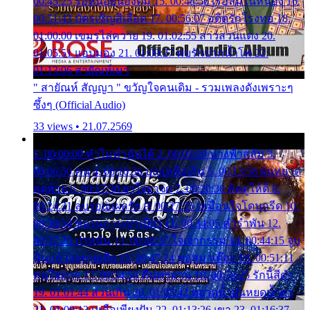
00:45:25 รอหน่อยน้องติ๋ม 15. 00:48:56 เรือล่มในหนอง 16.
00:51:43 บัตรเชิญสีเลือด 17. 00:56:07 อดีตรักโรงทอ 18.
01:00:00 เขมรไล่ควาย 19. 01:02:55 สาวสวนแตง 20.
01:05:51 แอบมอง 21. 01:09:27 พบรักปากน้ำโพ 22.
01:13:06 สายัณห์เมา
" สายัณห์ สัญญา " ขวัญใจคนเดิม - รวมเพลงดังเพราะๆ
ซึ้งๆ (Official Audio)
33 views • 21.07.2569
1. 00:00:00 ทำไมทำฉันได้ 2. 00:03:20 นางฟ้าสลัม 3.
00:06:50 คน 4. 00:10:36 บุญเหลือเกิน 5. 00:13:58 ฝนหยาด
สุดท้าย 6. 00:17:30 ยาใจยาจก 7. 00:20:30 คิดดูให้ดี 8.
00:24:21 ลบรอยแผลรัก 9. 00:27:35 เหมือนใจโดนกรีด 10.
00:30:54 ขบวนการเปาเปียว 11. 00:34:05 คำรำพัน 12.
00:37:20 ปาหนัน 13. 00:40:37 ใจเจ้ากรรม 14. 00:44:15 จูบ
ฉันแล้วจงตายเสีย 15. 00:47:24 ขอสูมาเต๊อะ 16. 00:51:11
คนใจมาร 17. 00:54:50 คืนทรมาน 18. 00:58:25 รักนี้สีดำ
19. 01:01:44 ส่วนเกิน 20. 01:05:42 หยาดน้ำฝนหยดน้ำตา
21. 01:09:13 เหลือเพียงฝัน 22. 01:13:26 เขา 23. 01:16:37