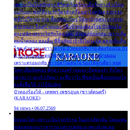
เพราะเป็นโรครักจาง ชีวิตเคว้งคว้าง เมื่อรักห่างร้างไกล
แม่ก็บอก พ่อก็สั่งจะรักใครสักครั้ง อย่าไปหวังความรวย
พลั้งไปใครจะช่วย ซื้อเปลมาไกว ให้ลูกบัวทอง เวรกรรม
ตามสนอง จึงเศร้าหมอง กลีบบัวทองต้องโรย บัวทองไม่
ตระหนัก เพราะไม่รักโคลนตม บัวทองท้องกลม เพราะลืม
ตมน้ำคลอง หลงลิ้น ที่สิ้นสัตย์ เจ้าจึงไม่ระมัด หลงกลิ่นลิ้น
โชย คำหวาน เขาวาดโรย บัวทองกลีบโรย ต้องร้อนรุม บัว
มาบานก่อนตูม ดุจไฟสุมร้อนรุมอุรา บัวทองผ่ายผอม
เพราะตรอมฤทัย ข้าวปลาไม่สนใจ ร้องไห้ลูกเดียว หยุด
โศก เสียเถิดทอง พักความเศร้าหมอง เถิดทองจ๋า ถึงใคร
เขาจะว่า ลูกเจ้าเกิดมา จะชื่อว่าไง พี่ขอเป็นเพื่อนปลอบใจ
จะตั้งชื่อให้ ว่าไอ้บังเอิญ
บัวทองร้องไห้ - เทพพร เพชรอุบล (ซาวด์ดนตรี)
(KARAOKE)
94 views • 06.07.2569
บัวทองโศก เพราะเป็นโรครักรุม ในอกกลัดกลุ้ม โดนแฟน
หนุ่มหลอกเอา เขารวย และรูปหล่อ มาพะเน้าพะนอ