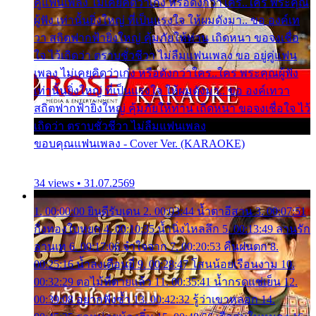
คู่แฟนเพลง ไม่เคยคิดว่าเก่ง หรือดังกว่าใคร..ใคร พระคุณ
ผู้ฟัง เท่านั้นยิ่งใหญ่ ที่เป็นแรงใจ ให้ผมดังมา.. ขอ องค์เท
วา สถิตฟากฟ้ายิ่งใหญ่ คุ้มภัยให้ท่าน เถิดหนา ขอจงเชื่อ
ใจ ไว้เถิดว่า ตราบชั่วชีวา ไม่ลืมแฟนเพลง ขอ อยู่คู่แฟน
เพลง ไม่เคยคิดว่าเก่ง หรือดังกว่าใคร..ใคร พระคุณผู้ฟัง
เท่านั้นยิ่งใหญ่ ที่เป็นแรงใจ ให้ผมดังมา.. ขอ องค์เทวา
สถิตฟากฟ้ายิ่งใหญ่ คุ้มภัยให้ท่าน เถิดหนา ขอจงเชื่อใจ ไว้
เถิดว่า ตราบชั่วชีวา ไม่ลืมแฟนเพลง
ขอบคุณแฟนเพลง - Cover Ver. (KARAOKE)
34 views • 31.07.2569
1. 00:00:00 ยินดีรับเดน 2. 00:03:44 น้ำตาอีสาน 3. 00:07:51
กิ่งทองใบหยก 4. 00:10:35 น้ำนิ่งไหลลึก 5. 00:13:49 ลานรัก
ลานเท 6. 00:17:06 จำใจจาก 7. 00:20:53 คืนฝนตก 8.
00:25:16 น้ำลงเดือนยี่ 9. 00:28:47 โสนน้อยเรือนงาม 10.
00:32:29 ตอไม้ที่ตายแล้ว 11. 00:35:41 น้ำกรดแช่เย็น 12.
00:39:08 อยากฟังซ้ำ 13. 00:42:32 รู้ว่าเขาหลอก 14.