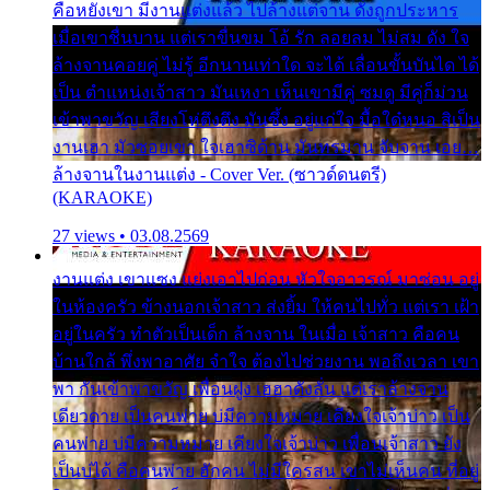
คือหยังเขา มีงานแต่งแล้ว ไปล้างแต่จาน ดั่งถูกประหาร
เมื่อเขาชื่นบาน แต่เราขื่นขม โอ้ รัก ลอยลม ไม่สม ดัง ใจ
ล้างจานคอยคู่ ไม่รู้ อีกนานเท่าใด จะได้ เลื่อนขั้นบันได ได้
เป็น ตำแหน่งเจ้าสาว มันเหงา เห็นเขามีคู่ ซมดู มีคู่ก็ม่วน
เข้าพาขวัญ เสียงโห่ตึงตึง มันซึ้ง อยู่แก่ใจ มื้อใด๋หนอ สิเป็น
งานเฮา มัวซอยเขา ใจเฮาซิด้าน มันทรมาน จับจาน เอย…
ล้างจานในงานแต่ง - Cover Ver. (ซาวด์ดนตรี)
(KARAOKE)
27 views • 03.08.2569
งานแต่ง เขาแซง แย่งเอาไปก่อน หัวใจอาวรณ์ มาซ่อน อยู่
ในห้องครัว ข้างนอกเจ้าสาว ส่งยิ้ม ให้คนไปทั่ว แต่เรา เฝ้า
อยู่ในครัว ทำตัวเป็นเด็ก ล้างจาน ในเมื่อ เจ้าสาว คือคน
บ้านใกล้ พึ่งพาอาศัย จำใจ ต้องไปช่วยงาน พอถึงเวลา เขา
พา กันเข้าพาขวัญ เพื่อนฝูง เฮฮาดังลั่น แต่เราล้างจาน
เดียวดาย เป็นคนพ่าย บ่มีความหมาย เคียงใจเจ้าบ่าว เป็น
คนพ่าย บ่มีความหมาย เคียงใจเจ้าบ่าว เพื่อนเจ้าสาว ยัง
เป็นบ่ได้ คือคนพ่าย ฮักคน ไม่มีใครสน เขาไม่เห็นคน ที่อยู่