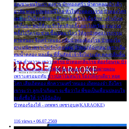
ออเซาะจนใจเบา สงสาร บัวทองเศร้า น้ำตาคลอเบ้า เฝ้า
อาลัย หนุ่มรูปหล่อหนีไกล หัวใจบัวทองระรวย บัวทองโศก
เพราะเป็นโรครักจาง ชีวิตเคว้งคว้าง เมื่อรักห่างร้างไกล
แม่ก็บอก พ่อก็สั่งจะรักใครสักครั้ง อย่าไปหวังความรวย
พลั้งไปใครจะช่วย ซื้อเปลมาไกว ให้ลูกบัวทอง เวรกรรม
ตามสนอง จึงเศร้าหมอง กลีบบัวทองต้องโรย บัวทองไม่
ตระหนัก เพราะไม่รักโคลนตม บัวทองท้องกลม เพราะลืม
ตมน้ำคลอง หลงลิ้น ที่สิ้นสัตย์ เจ้าจึงไม่ระมัด หลงกลิ่นลิ้น
โชย คำหวาน เขาวาดโรย บัวทองกลีบโรย ต้องร้อนรุม บัว
มาบานก่อนตูม ดุจไฟสุมร้อนรุมอุรา บัวทองผ่ายผอม
เพราะตรอมฤทัย ข้าวปลาไม่สนใจ ร้องไห้ลูกเดียว หยุด
โศก เสียเถิดทอง พักความเศร้าหมอง เถิดทองจ๋า ถึงใคร
เขาจะว่า ลูกเจ้าเกิดมา จะชื่อว่าไง พี่ขอเป็นเพื่อนปลอบใจ
จะตั้งชื่อให้ ว่าไอ้บังเอิญ
บัวทองร้องไห้ - เทพพร เพชรอุบล(KARAOKE)
116 views • 06.07.2569