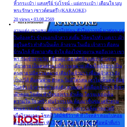
หิ้วกระเป๋า | แสงสุรีย์ รุ่งโรจน์ - แย่งกระเป๋า | เตือนใจ บุญ
พระรักษา (ซาวด์ดนตรี) (KARAOKE)
20 views • 03.08.2569
งานแต่ง เขาแซง แย่งเอาไปก่อน หัวใจอาวรณ์ มาซ่อน อยู่
ในห้องครัว ข้างนอกเจ้าสาว ส่งยิ้ม ให้คนไปทั่ว แต่เรา เฝ้า
อยู่ในครัว ทำตัวเป็นเด็ก ล้างจาน ในเมื่อ เจ้าสาว คือคน
บ้านใกล้ พึ่งพาอาศัย จำใจ ต้องไปช่วยงาน พอถึงเวลา เขา
พา กันเข้าพาขวัญ เพื่อนฝูง เฮฮาดังลั่น แต่เราล้างจาน
เดียวดาย เป็นคนพ่าย บ่มีความหมาย เคียงใจเจ้าบ่าว เป็น
คนพ่าย บ่มีความหมาย เคียงใจเจ้าบ่าว เพื่อนเจ้าสาว ยัง
เป็นบ่ได้ คือคนพ่าย ฮักคน ไม่มีใครสน เขาไม่เห็นคน ที่อยู่
ในครัว เจ้าสาว ก็มัวแต่งตัว สวยเด่น นั่งเคียงเจ้าบ่าว ที่เขา
เฝ้าคอย ใจเต้น หัวใจของเรา ลำเค็ญ ใครจะมองเห็น
ความใน ใจ เศร้า มันร้าวระบม ต้องมาขื่นขม เศร้าตรม
ท่ามความสุขี ช่วยงานเขาแต่ง แต่เรา แล้งมาหลายปี
เมื่อไรหนอจะ โชคดี ได้มีพิธีวิวาห์ หัวใจหล้า คอยไปคอย
มา คือหน้าที่เก่า หัวใจหล้า คอยไปคอยมา คือหน้าที่เก่า