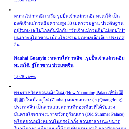
หนานไห่กวนอิม หรือ รูปปั้นเจ้าแม่กวนอิมทะเลใต้ เป็น
องค์เจ้าแม่กวนอิมความสูง 33 เมตรรวมฐาน ประดิษฐาน
อยู่ริมทะเล ไม่ไกลกันนักกับ “วัดเจ้าแม่กวนอิมไม่ยอมไป”
บนเกาะผู่โถวซาน เมืองโจวซาน มณฑลเจ้อเจียง ประเทศ
จีน
Nanhai Guanyin : หนานไห่กวนอิม...รูปปั้นเจ้าแม่กวนอิม
ทะเลใต้, ผู่โถวซาน ประเทศจีน
1,028 views
พระราชวังหยวนหมิงใหม่ (New Yuanming Palace/宮新園
明園) ในเมืองจูไห่ (Zhuhai) มณฑลกวางตุ้ง (Quangdong)
ประเทศจีน เป็นสวนและสถานที่ท่องเที่ยวที่ได้รับแรง
บันดาลใจจากพระราชวังฤดูร้อนเก่า (Old Summer Palace)
หรือหยวนหมิงหยวนในกรุงปักกิ่ง สวนสาธารณะขนาด
ใหญ่ใจกลางเมืองแห่งนี้มีครบทั้งธรรมชาติ สถาปัตยกรรม