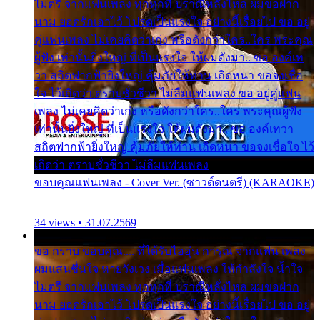
ไมตรี จากแฟนเพลง ทุกทุกที่ ปราณีหลั่งไหล ผมขอฝาก
นาม ยอดรักเอาไว้ โปรดเป็นแรงใจ อย่างนี้เรื่อยไป ขอ อยู่
คู่แฟนเพลง ไม่เคยคิดว่าเก่ง หรือดังกว่าใคร..ใคร พระคุณ
ผู้ฟัง เท่านั้นยิ่งใหญ่ ที่เป็นแรงใจ ให้ผมดังมา.. ขอ องค์เท
วา สถิตฟากฟ้ายิ่งใหญ่ คุ้มภัยให้ท่าน เถิดหนา ขอจงเชื่อ
ใจ ไว้เถิดว่า ตราบชั่วชีวา ไม่ลืมแฟนเพลง ขอ อยู่คู่แฟน
เพลง ไม่เคยคิดว่าเก่ง หรือดังกว่าใคร..ใคร พระคุณผู้ฟัง
เท่านั้นยิ่งใหญ่ ที่เป็นแรงใจ ให้ผมดังมา.. ขอ องค์เทวา
สถิตฟากฟ้ายิ่งใหญ่ คุ้มภัยให้ท่าน เถิดหนา ขอจงเชื่อใจ ไว้
เถิดว่า ตราบชั่วชีวา ไม่ลืมแฟนเพลง
ขอบคุณแฟนเพลง - Cover Ver. (ซาวด์ดนตรี) (KARAOKE)
34 views • 31.07.2569
ขอ กราบ ขอบคุณ.... ที่ได้รับไออุ่น การุณ จากแฟน เพลง
ผมแสนชื่นใจ หายวังเวง เมื่อแฟนเพลง ให้กำลังใจ น้ำใจ
ไมตรี จากแฟนเพลง ทุกทุกที่ ปราณีหลั่งไหล ผมขอฝาก
นาม ยอดรักเอาไว้ โปรดเป็นแรงใจ อย่างนี้เรื่อยไป ขอ อยู่