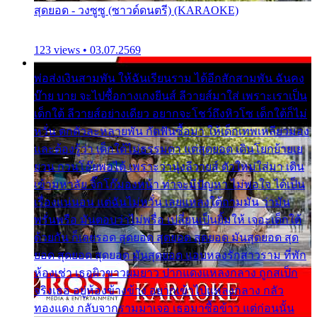
สุดยอด - วงซูซู (ซาวด์ดนตรี) (KARAOKE)
123 views • 03.07.2569
พ่อส่งเงินสามพัน ให้ฉันเรียนราม ได้อีกสักสามพัน ฉันคง
บ๊าย บาย จะไปซื้อกางเกงยีนส์ ลีวายส์มาใส่ เพราะเราเป็น
เด็กใต้ ลีวายส์อย่างเดียว อยากจะโชว์ถึงหิวโซ เด็กใต้ก็ไม่
หวั่น ตกตัวละหลายพัน กัดฟันซื้อมา ให้เด็กเทพเหลียวมอง
และต้องรู้ว่า เด็กใต้ไม่ธรรมดา แต่สุดยอด เดินโยกย้ายเย
ยวน กวนโอ๊ยพอได้ เพราะว่านุ่งลีวายส์ ตัวใหม่ใส่มา เดิน
เข้ามหาลัย จิ๊กโก๊มองหน้า ท่าจะมีปัญหา ไม่พอใจ ได้เป็น
เรื่องแน่นอน แต่ฉันไม่หวั่น เลยแหลงใต้ถามมัน ว่ามัน
พรั่นพรือ มันตอบว่าไม่พรื่อ เปลี่ยนเป็นยิ้มให้ เจอะเด็กใต้
ด้วยกัน ก็เลยรอด สุดยอด สุดยอด สุดยอด มันสุดยอด สุด
ยอด สุดยอด สุดยอด มันสุดยอด แอบหลงรักสาวราม ที่พัก
ห้องเช่า เธอผิวขาวผมยาว ปากแดงแหลงกลาง ถูกสเป็ก
จริงเธอ อยู่ห้องข้างข้าง อยากเข้าไปแหลงกลาง กลัว
ทองแดง กลับจากรามมาเจอ เธอมาซื้อข้าว แต่ก่อนนั้น