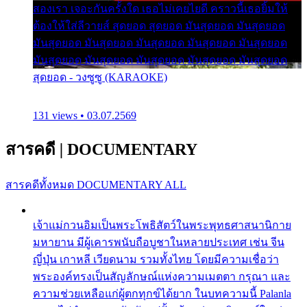
สองเรา เจอะกันครั้งใด เธอไม่เคยไยดี คราวนี้เธอยิ้มให้
ต้องให้ใส่ลีวายส์ สุดยอด สุดยอด มันสุดยอด มันสุดยอด
มันสุดยอด มันสุดยอด มันสุดยอด มันสุดยอด มันสุดยอด
มันสุดยอด มันสุดยอด มันสุดยอด มันสุดยอด มันสุดยอด
สุดยอด - วงซูซู (KARAOKE)
131 views • 03.07.2569
สารคดี
|
DOCUMENTARY
สารคดีทั้งหมด
DOCUMENTARY ALL
เจ้าแม่กวนอิมเป็นพระโพธิสัตว์ในพระพุทธศาสนานิกาย
มหายาน มีผู้เคารพนับถือบูชาในหลายประเทศ เช่น จีน
ญี่ปุ่น เกาหลี เวียดนาม รวมทั้งไทย โดยมีความเชื่อว่า
พระองค์ทรงเป็นสัญลักษณ์แห่งความเมตตา กรุณา และ
ความช่วยเหลือแก่ผู้ตกทุกข์ได้ยาก ในบทความนี้ Palanla