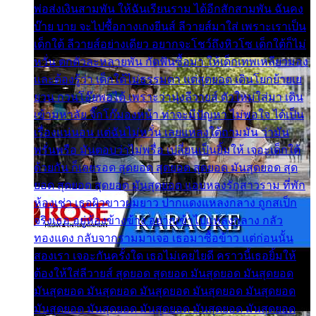
พ่อส่งเงินสามพัน ให้ฉันเรียนราม ได้อีกสักสามพัน ฉันคง
บ๊าย บาย จะไปซื้อกางเกงยีนส์ ลีวายส์มาใส่ เพราะเราเป็น
เด็กใต้ ลีวายส์อย่างเดียว อยากจะโชว์ถึงหิวโซ เด็กใต้ก็ไม่
หวั่น ตกตัวละหลายพัน กัดฟันซื้อมา ให้เด็กเทพเหลียวมอง
และต้องรู้ว่า เด็กใต้ไม่ธรรมดา แต่สุดยอด เดินโยกย้ายเย
ยวน กวนโอ๊ยพอได้ เพราะว่านุ่งลีวายส์ ตัวใหม่ใส่มา เดิน
เข้ามหาลัย จิ๊กโก๊มองหน้า ท่าจะมีปัญหา ไม่พอใจ ได้เป็น
เรื่องแน่นอน แต่ฉันไม่หวั่น เลยแหลงใต้ถามมัน ว่ามัน
พรั่นพรือ มันตอบว่าไม่พรื่อ เปลี่ยนเป็นยิ้มให้ เจอะเด็กใต้
ด้วยกัน ก็เลยรอด สุดยอด สุดยอด สุดยอด มันสุดยอด สุด
ยอด สุดยอด สุดยอด มันสุดยอด แอบหลงรักสาวราม ที่พัก
ห้องเช่า เธอผิวขาวผมยาว ปากแดงแหลงกลาง ถูกสเป็ก
จริงเธอ อยู่ห้องข้างข้าง อยากเข้าไปแหลงกลาง กลัว
ทองแดง กลับจากรามมาเจอ เธอมาซื้อข้าว แต่ก่อนนั้น
สองเรา เจอะกันครั้งใด เธอไม่เคยไยดี คราวนี้เธอยิ้มให้
ต้องให้ใส่ลีวายส์ สุดยอด สุดยอด มันสุดยอด มันสุดยอด
มันสุดยอด มันสุดยอด มันสุดยอด มันสุดยอด มันสุดยอด
มันสุดยอด มันสุดยอด มันสุดยอด มันสุดยอด มันสุดยอด