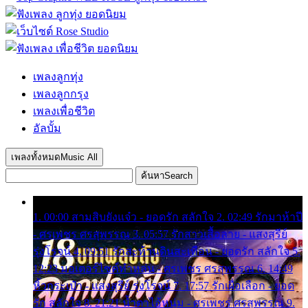
เพลงลูกทุ่ง
เพลงลูกกรุง
เพลงเพื่อชีวิต
อัลบั้ม
เพลงทั้งหมด
Music All
ค้นหา
Search
1. 00:00 สามสิบยังแจ๋ว - ยอดรัก สลักใจ 2. 02:49 รักมาห้าปี
- ศรเพชร ศรสุพรรณ 3. 05:57 รักสาวเสื้อลาย - แสงสุรีย์
รุ่งโรจน์ 4. 09:51 รักสะท้านดินสะเทือน - ยอดรัก สลักใจ 5.
12:23 มอเตอร์ไซค์ทำหล่น - ศรเพชร ศรสุพรรณ 6. 14:49
หิ้วกระเป๋า - แสงสุรีย์ รุ่งโรจน์ 7. 17:57 รักเผื่อเลือก - ยอด
รัก สลักใจ 8. 21:21 น้ำตาไอ้หนุ่ม - ศรเพชร ศรสุพรรณ 9.