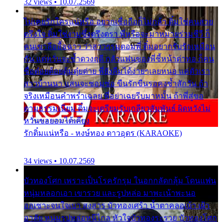
32 views • 10.07.2569
ไม่เคยรักใครแน่หรือ อยากเชื่อถือก็ไม่กล้า ติ๋มใช่คนสวย
ตรึงใจ ติ๋มใช่งามซึ้งตรึงตรา พี่หรือจะมาหมายร่วมชีวี ก็
คนเขาลืออื้อฉาว ว่าสาวๆรุมตอมพี่ ติ๋มอยากรับรักเหมือน
กัน แต่หวั่นจะช้ำดวงฤดี กลัวแฟนของพี่ชี้หน้าด่าทอ ก็คน
ชื่อต๋อยต้อยตุ้มตุ๋ยต่าย พี่ยังลืมได้ง่ายๆเลยหนอ แค่ตัวเรา
สาวบ้านนา แสนจะซอมซ่อ ขืนรักขืนรอคงช้ำสักวัน ถ้า
จริงเหมือนคำพร่ำเฉลย พี่อย่าเฉยรีบมาหมั้น ถ้าพี่สู่ขอ
ตามธรรมเนียม ติ๋มจะเตรียมรับเกลียวสัมพันธ์ ผิดหวังไม่
หวั่นขอยอมได้เคียง
รักติ๋มแน่หรือ - หงษ์ทอง ดาวอุดร (KARAOKE)
34 views • 10.07.2569
บัวทองโศก เพราะเป็นโรครักรุม ในอกกลัดกลุ้ม โดนแฟน
หนุ่มหลอกเอา เขารวย และรูปหล่อ มาพะเน้าพะนอ
ออเซาะจนใจเบา สงสาร บัวทองเศร้า น้ำตาคลอเบ้า เฝ้า
อาลัย หนุ่มรูปหล่อหนีไกล หัวใจบัวทองระรวย บัวทองโศก