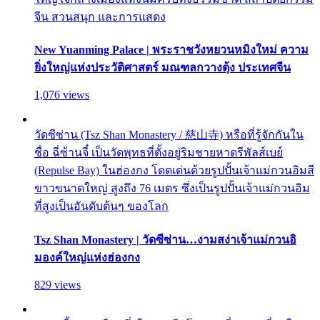
จีน สวนสนุก และการแสดง
New Yuanming Palace | พระราชวังหยวนหมิงใหม่ ความ
ยิ่งใหญ่แห่งประวัติศาสตร์ มณฑลกวางตุ้ง ประเทศจีน
1,076 views
วัดซีซ่าน (Tsz Shan Monastery / 慈山寺) หรือที่รู้จักกันใน
ชื่อ ฉี่ซ้านจี๋ เป็นวัดพุทธที่ตั้งอยู่ริมชายหาดรีพัลส์เบย์
(Repulse Bay) ในฮ่องกง โดดเด่นด้วยรูปปั้นเจ้าแม่กวนอิมสี
ขาวขนาดใหญ่ สูงถึง 76 เมตร ซึ่งเป็นรูปปั้นเจ้าแม่กวนอิม
ที่สูงเป็นอันดับต้นๆ ของโลก
Tsz Shan Monastery | วัดซีซ่าน…งามสง่าเจ้าแม่กวนอิ
มองค์ใหญ่แห่งฮ่องกง
829 views