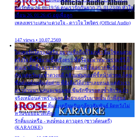
ขอรักคืน 24. 01:19:56 คนเรารักกันยาก 25. 01:23:06 หัวใจ
เถื่อน 26. 01:26:45 อยู่เพื่อลูก
เพลงเพราะเสนาะดวงใจ - ดาวใจ ไพจิตร (Official Audio)
147 views • 10.07.2569
ไม่เคยรักใครแน่หรือ อยากเชื่อถือก็ไม่กล้า ติ๋มใช่คนสวย
ตรึงใจ ติ๋มใช่งามซึ้งตรึงตรา พี่หรือจะมาหมายร่วมชีวี ก็
คนเขาลืออื้อฉาว ว่าสาวๆรุมตอมพี่ ติ๋มอยากรับรักเหมือน
กัน แต่หวั่นจะช้ำดวงฤดี กลัวแฟนของพี่ชี้หน้าด่าทอ ก็คน
ชื่อต๋อยต้อยตุ้มตุ๋ยต่าย พี่ยังลืมได้ง่ายๆเลยหนอ แค่ตัวเรา
สาวบ้านนา แสนจะซอมซ่อ ขืนรักขืนรอคงช้ำสักวัน ถ้า
จริงเหมือนคำพร่ำเฉลย พี่อย่าเฉยรีบมาหมั้น ถ้าพี่สู่ขอ
ตามธรรมเนียม ติ๋มจะเตรียมรับเกลียวสัมพันธ์ ผิดหวังไม่
หวั่นขอยอมได้เคียง
รักติ๋มแน่หรือ - หงษ์ทอง ดาวอุดร (ซาวด์ดนตรี)
(KARAOKE)