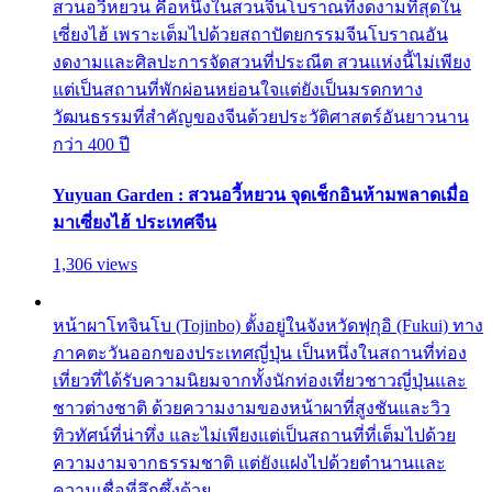
สวนอวี้หยวน คือหนึ่งในสวนจีนโบราณที่งดงามที่สุดใน
เซี่ยงไฮ้ เพราะเต็มไปด้วยสถาปัตยกรรมจีนโบราณอัน
งดงามและศิลปะการจัดสวนที่ประณีต สวนแห่งนี้ไม่เพียง
แต่เป็นสถานที่พักผ่อนหย่อนใจแต่ยังเป็นมรดกทาง
วัฒนธรรมที่สำคัญของจีนด้วยประวัติศาสตร์อันยาวนาน
กว่า 400 ปี
Yuyuan Garden : สวนอวี้หยวน จุดเช็กอินห้ามพลาดเมื่อ
มาเซี่ยงไฮ้ ประเทศจีน
1,306 views
หน้าผาโทจินโบ (Tojinbo) ตั้งอยู่ในจังหวัดฟุกุอิ (Fukui) ทาง
ภาคตะวันออกของประเทศญี่ปุ่น เป็นหนึ่งในสถานที่ท่อง
เที่ยวที่ได้รับความนิยมจากทั้งนักท่องเที่ยวชาวญี่ปุ่นและ
ชาวต่างชาติ ด้วยความงามของหน้าผาที่สูงชันและวิว
ทิวทัศน์ที่น่าทึ่ง และไม่เพียงแต่เป็นสถานที่ที่เต็มไปด้วย
ความงามจากธรรมชาติ แต่ยังแฝงไปด้วยตำนานและ
ความเชื่อที่ลึกซึ้งด้วย