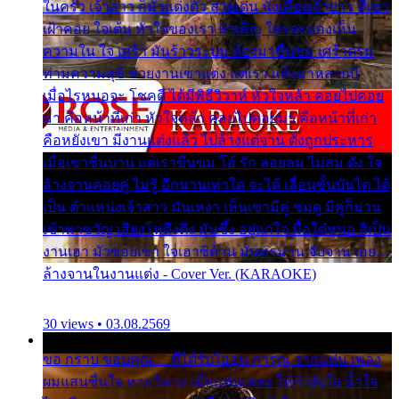
ในครัว เจ้าสาว ก็มัวแต่งตัว สวยเด่น นั่งเคียงเจ้าบ่าว ที่เขา
เฝ้าคอย ใจเต้น หัวใจของเรา ลำเค็ญ ใครจะมองเห็น
ความใน ใจ เศร้า มันร้าวระบม ต้องมาขื่นขม เศร้าตรม
ท่ามความสุขี ช่วยงานเขาแต่ง แต่เรา แล้งมาหลายปี
เมื่อไรหนอจะ โชคดี ได้มีพิธีวิวาห์ หัวใจหล้า คอยไปคอย
มา คือหน้าที่เก่า หัวใจหล้า คอยไปคอยมา คือหน้าที่เก่า
คือหยังเขา มีงานแต่งแล้ว ไปล้างแต่จาน ดั่งถูกประหาร
เมื่อเขาชื่นบาน แต่เราขื่นขม โอ้ รัก ลอยลม ไม่สม ดัง ใจ
ล้างจานคอยคู่ ไม่รู้ อีกนานเท่าใด จะได้ เลื่อนขั้นบันได ได้
เป็น ตำแหน่งเจ้าสาว มันเหงา เห็นเขามีคู่ ซมดู มีคู่ก็ม่วน
เข้าพาขวัญ เสียงโห่ตึงตึง มันซึ้ง อยู่แก่ใจ มื้อใด๋หนอ สิเป็น
งานเฮา มัวซอยเขา ใจเฮาซิด้าน มันทรมาน จับจาน เอย…
ล้างจานในงานแต่ง - Cover Ver. (KARAOKE)
30 views • 03.08.2569
ขอ กราบ ขอบคุณ.... ที่ได้รับไออุ่น การุณ จากแฟน เพลง
ผมแสนชื่นใจ หายวังเวง เมื่อแฟนเพลง ให้กำลังใจ น้ำใจ