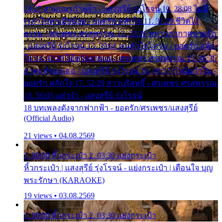
24:27 สามเณรกำพร้า - แสงสุรีย์ รุ่งโรจน์ 10. 28:08 ไม่มี
เวลาไปหาเมียน้อย - ยอดรัก สลักใจ 11. 31:29 ชีวิตไอ้
ธรรม - ศรเพชร ศรสุพรรณ 12. 35:26 ทหารอากาศขาดรัก
- แสงสุรีย์ รุ่งโรจน์ 13. 39:01 คนหัวใจโทรม - ยอดรัก สลัก
ใจ 14. 42:49 ไอ้หวังตายแน่ - ศรเพชร ศรสุพรรณ 15. 46:35
ธาตุแท้ของเธอ - แสงสุรีย์ รุ่งโรจน์ 16. 49:57 กำนันกำใน -
ยอดรัก สลักใจ 17. 52:29 สาวบริสุทธิ์ - ศรเพชร ศรสุพรรณ
18. 56:05 แต๋วจ๋า - แสงสุรีย์ รุ่งโรจน์
18 บทเพลงดังจากฟากฟ้า - ยอดรัก/ศรเพชร/แสงสุรีย์
(Official Audio)
21 views • 04.08.2569
1. 00:00 หิ้วกระเป๋า 2. 03:30 แย่งกระเป๋า
หิ้วกระเป๋า | แสงสุรีย์ รุ่งโรจน์ - แย่งกระเป๋า | เตือนใจ บุญ
พระรักษา (KARAOKE)
19 views • 03.08.2569
1. 00:00 หิ้วกระเป๋า 2. 03:30 แย่งกระเป๋า