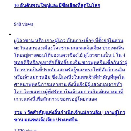
10 อันดับพระใหญ่และมีชื่อเสียงที่สุดในโลก
948 views
ผู่โถวซาน หรือ เกาะผู่โถว เป็นเกาะเล็กๆ ที่ตั้งอยู่ในส่วน
ตะวันออกของเมืองโจวซาน มณฑลเจ้อเจียง ประเทศจีน
โดยอยู่ทางตอนใต้ของนครเซี่ยงไฮ้ ผู่โถวซานเป็น 1 ใน 4
พุทธคีรีหรือภูเขาศักดิ์สิทธิ์ของจีน ชาวพุทธจีนเชื่อกันว่าผู่
โถวซานเป็นที่ประทับและตรัสรู้ของพระโพธิสัตว์กวนอิม
หรือเจ้าแม่กวนอิม ซึ่งเป็นหนึ่งในเทพเจ้าที่สำคัญที่สุดใน
ศาสนาพุทธนิกายมหายาน ดังนั้นจึงมีผู้แสวงบุญจากทั่ว
โลก โดยเฉพาะผู้ที่ศรัทธาในเจ้าแม่กวนอิมเดินทางมาที่
เกาะแห่งนี้เพื่อสักการะขอพรอยู่โดยตลอด
รวม 5 วัดสำคัญแห่งถิ่นกำเนิดเจ้าแม่กวนอิม | เกาะผู่โถว
ซาน มณฑลเจ้อเจียง ประเทศจีน
1,530 views