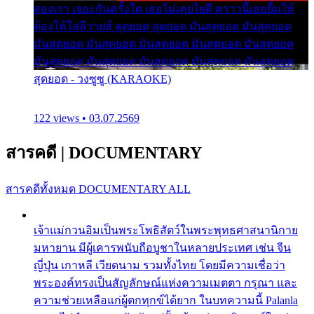
สองเรา เจอะกันครั้งใด เธอไม่เคยไยดี คราวนี้เธอยิ้มให้
ต้องให้ใส่ลีวายส์ สุดยอด สุดยอด มันสุดยอด มันสุดยอด
มันสุดยอด มันสุดยอด มันสุดยอด มันสุดยอด มันสุดยอด
มันสุดยอด มันสุดยอด มันสุดยอด มันสุดยอด มันสุดยอด
สุดยอด - วงซูซู (KARAOKE)
122 views • 03.07.2569
สารคดี
|
DOCUMENTARY
สารคดีทั้งหมด
DOCUMENTARY ALL
เจ้าแม่กวนอิมเป็นพระโพธิสัตว์ในพระพุทธศาสนานิกาย
มหายาน มีผู้เคารพนับถือบูชาในหลายประเทศ เช่น จีน
ญี่ปุ่น เกาหลี เวียดนาม รวมทั้งไทย โดยมีความเชื่อว่า
พระองค์ทรงเป็นสัญลักษณ์แห่งความเมตตา กรุณา และ
ความช่วยเหลือแก่ผู้ตกทุกข์ได้ยาก ในบทความนี้ Palanla