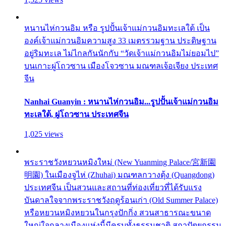
หนานไห่กวนอิม หรือ รูปปั้นเจ้าแม่กวนอิมทะเลใต้ เป็น
องค์เจ้าแม่กวนอิมความสูง 33 เมตรรวมฐาน ประดิษฐาน
อยู่ริมทะเล ไม่ไกลกันนักกับ “วัดเจ้าแม่กวนอิมไม่ยอมไป”
บนเกาะผู่โถวซาน เมืองโจวซาน มณฑลเจ้อเจียง ประเทศ
จีน
Nanhai Guanyin : หนานไห่กวนอิม...รูปปั้นเจ้าแม่กวนอิม
ทะเลใต้, ผู่โถวซาน ประเทศจีน
1,025 views
พระราชวังหยวนหมิงใหม่ (New Yuanming Palace/宮新園
明園) ในเมืองจูไห่ (Zhuhai) มณฑลกวางตุ้ง (Quangdong)
ประเทศจีน เป็นสวนและสถานที่ท่องเที่ยวที่ได้รับแรง
บันดาลใจจากพระราชวังฤดูร้อนเก่า (Old Summer Palace)
หรือหยวนหมิงหยวนในกรุงปักกิ่ง สวนสาธารณะขนาด
ใหญ่ใจกลางเมืองแห่งนี้มีครบทั้งธรรมชาติ สถาปัตยกรรม