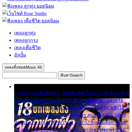
เพลงลูกทุ่ง
เพลงลูกกรุง
เพลงเพื่อชีวิต
อัลบั้ม
เพลงทั้งหมด
Music All
ค้นหา
Search
1. 00:00 สามสิบยังแจ๋ว - ยอดรัก สลักใจ 2. 02:49 รักมาห้าปี
- ศรเพชร ศรสุพรรณ 3. 05:57 รักสาวเสื้อลาย - แสงสุรีย์
รุ่งโรจน์ 4. 09:51 รักสะท้านดินสะเทือน - ยอดรัก สลักใจ 5.
12:23 มอเตอร์ไซค์ทำหล่น - ศรเพชร ศรสุพรรณ 6. 14:49
หิ้วกระเป๋า - แสงสุรีย์ รุ่งโรจน์ 7. 17:57 รักเผื่อเลือก - ยอด
รัก สลักใจ 8. 21:21 น้ำตาไอ้หนุ่ม - ศรเพชร ศรสุพรรณ 9.