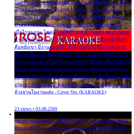
ในครัว เจ้าสาว ก็มัวแต่งตัว สวยเด่น นั่งเคียงเจ้าบ่าว ที่เขา
เฝ้าคอย ใจเต้น หัวใจของเรา ลำเค็ญ ใครจะมองเห็น
ความใน ใจ เศร้า มันร้าวระบม ต้องมาขื่นขม เศร้าตรม
ท่ามความสุขี ช่วยงานเขาแต่ง แต่เรา แล้งมาหลายปี
เมื่อไรหนอจะ โชคดี ได้มีพิธีวิวาห์ หัวใจหล้า คอยไปคอย
มา คือหน้าที่เก่า หัวใจหล้า คอยไปคอยมา คือหน้าที่เก่า
คือหยังเขา มีงานแต่งแล้ว ไปล้างแต่จาน ดั่งถูกประหาร
เมื่อเขาชื่นบาน แต่เราขื่นขม โอ้ รัก ลอยลม ไม่สม ดัง ใจ
ล้างจานคอยคู่ ไม่รู้ อีกนานเท่าใด จะได้ เลื่อนขั้นบันได ได้
เป็น ตำแหน่งเจ้าสาว มันเหงา เห็นเขามีคู่ ซมดู มีคู่ก็ม่วน
เข้าพาขวัญ เสียงโห่ตึงตึง มันซึ้ง อยู่แก่ใจ มื้อใด๋หนอ สิเป็น
งานเฮา มัวซอยเขา ใจเฮาซิด้าน มันทรมาน จับจาน เอย…
ล้างจานในงานแต่ง - Cover Ver. (KARAOKE)
23 views • 03.08.2569
ขอ กราบ ขอบคุณ.... ที่ได้รับไออุ่น การุณ จากแฟน เพลง
ผมแสนชื่นใจ หายวังเวง เมื่อแฟนเพลง ให้กำลังใจ น้ำใจ