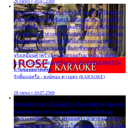
26 views • 10.07.2569
ไม่เคยรักใครแน่หรือ อยากเชื่อถือก็ไม่กล้า ติ๋มใช่คนสวย
ตรึงใจ ติ๋มใช่งามซึ้งตรึงตรา พี่หรือจะมาหมายร่วมชีวี ก็
คนเขาลืออื้อฉาว ว่าสาวๆรุมตอมพี่ ติ๋มอยากรับรักเหมือน
กัน แต่หวั่นจะช้ำดวงฤดี กลัวแฟนของพี่ชี้หน้าด่าทอ ก็คน
ชื่อต๋อยต้อยตุ้มตุ๋ยต่าย พี่ยังลืมได้ง่ายๆเลยหนอ แค่ตัวเรา
สาวบ้านนา แสนจะซอมซ่อ ขืนรักขืนรอคงช้ำสักวัน ถ้า
จริงเหมือนคำพร่ำเฉลย พี่อย่าเฉยรีบมาหมั้น ถ้าพี่สู่ขอ
ตามธรรมเนียม ติ๋มจะเตรียมรับเกลียวสัมพันธ์ ผิดหวังไม่
หวั่นขอยอมได้เคียง
รักติ๋มแน่หรือ - หงษ์ทอง ดาวอุดร (KARAOKE)
28 views • 10.07.2569
บัวทองโศก เพราะเป็นโรครักรุม ในอกกลัดกลุ้ม โดนแฟน
หนุ่มหลอกเอา เขารวย และรูปหล่อ มาพะเน้าพะนอ
ออเซาะจนใจเบา สงสาร บัวทองเศร้า น้ำตาคลอเบ้า เฝ้า
อาลัย หนุ่มรูปหล่อหนีไกล หัวใจบัวทองระรวย บัวทองโศก