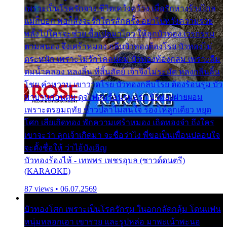
เพราะเป็นโรครักจาง ชีวิตเคว้งคว้าง เมื่อรักห่างร้างไกล
แม่ก็บอก พ่อก็สั่งจะรักใครสักครั้ง อย่าไปหวังความรวย
พลั้งไปใครจะช่วย ซื้อเปลมาไกว ให้ลูกบัวทอง เวรกรรม
ตามสนอง จึงเศร้าหมอง กลีบบัวทองต้องโรย บัวทองไม่
ตระหนัก เพราะไม่รักโคลนตม บัวทองท้องกลม เพราะลืม
ตมน้ำคลอง หลงลิ้น ที่สิ้นสัตย์ เจ้าจึงไม่ระมัด หลงกลิ่นลิ้น
โชย คำหวาน เขาวาดโรย บัวทองกลีบโรย ต้องร้อนรุม บัว
มาบานก่อนตูม ดุจไฟสุมร้อนรุมอุรา บัวทองผ่ายผอม
เพราะตรอมฤทัย ข้าวปลาไม่สนใจ ร้องไห้ลูกเดียว หยุด
โศก เสียเถิดทอง พักความเศร้าหมอง เถิดทองจ๋า ถึงใคร
เขาจะว่า ลูกเจ้าเกิดมา จะชื่อว่าไง พี่ขอเป็นเพื่อนปลอบใจ
จะตั้งชื่อให้ ว่าไอ้บังเอิญ
บัวทองร้องไห้ - เทพพร เพชรอุบล (ซาวด์ดนตรี)
(KARAOKE)
87 views • 06.07.2569
บัวทองโศก เพราะเป็นโรครักรุม ในอกกลัดกลุ้ม โดนแฟน
หนุ่มหลอกเอา เขารวย และรูปหล่อ มาพะเน้าพะนอ