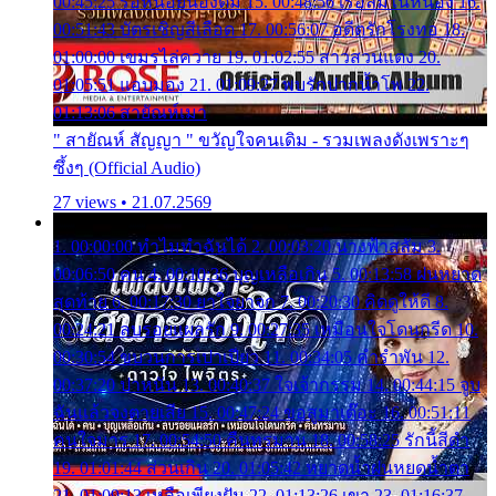
00:45:25 รอหน่อยน้องติ๋ม 15. 00:48:56 เรือล่มในหนอง 16.
00:51:43 บัตรเชิญสีเลือด 17. 00:56:07 อดีตรักโรงทอ 18.
01:00:00 เขมรไล่ควาย 19. 01:02:55 สาวสวนแตง 20.
01:05:51 แอบมอง 21. 01:09:27 พบรักปากน้ำโพ 22.
01:13:06 สายัณห์เมา
" สายัณห์ สัญญา " ขวัญใจคนเดิม - รวมเพลงดังเพราะๆ
ซึ้งๆ (Official Audio)
27 views • 21.07.2569
1. 00:00:00 ทำไมทำฉันได้ 2. 00:03:20 นางฟ้าสลัม 3.
00:06:50 คน 4. 00:10:36 บุญเหลือเกิน 5. 00:13:58 ฝนหยาด
สุดท้าย 6. 00:17:30 ยาใจยาจก 7. 00:20:30 คิดดูให้ดี 8.
00:24:21 ลบรอยแผลรัก 9. 00:27:35 เหมือนใจโดนกรีด 10.
00:30:54 ขบวนการเปาเปียว 11. 00:34:05 คำรำพัน 12.
00:37:20 ปาหนัน 13. 00:40:37 ใจเจ้ากรรม 14. 00:44:15 จูบ
ฉันแล้วจงตายเสีย 15. 00:47:24 ขอสูมาเต๊อะ 16. 00:51:11
คนใจมาร 17. 00:54:50 คืนทรมาน 18. 00:58:25 รักนี้สีดำ
19. 01:01:44 ส่วนเกิน 20. 01:05:42 หยาดน้ำฝนหยดน้ำตา
21. 01:09:13 เหลือเพียงฝัน 22. 01:13:26 เขา 23. 01:16:37