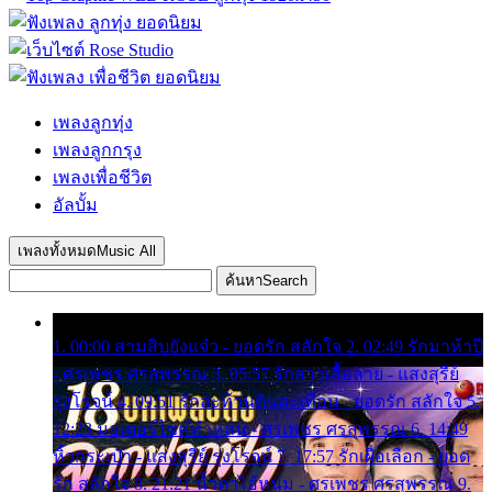
เพลงลูกทุ่ง
เพลงลูกกรุง
เพลงเพื่อชีวิต
อัลบั้ม
เพลงทั้งหมด
Music All
ค้นหา
Search
1. 00:00 สามสิบยังแจ๋ว - ยอดรัก สลักใจ 2. 02:49 รักมาห้าปี
- ศรเพชร ศรสุพรรณ 3. 05:57 รักสาวเสื้อลาย - แสงสุรีย์
รุ่งโรจน์ 4. 09:51 รักสะท้านดินสะเทือน - ยอดรัก สลักใจ 5.
12:23 มอเตอร์ไซค์ทำหล่น - ศรเพชร ศรสุพรรณ 6. 14:49
หิ้วกระเป๋า - แสงสุรีย์ รุ่งโรจน์ 7. 17:57 รักเผื่อเลือก - ยอด
รัก สลักใจ 8. 21:21 น้ำตาไอ้หนุ่ม - ศรเพชร ศรสุพรรณ 9.