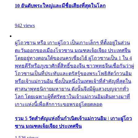
10 อันดับพระใหญ่และมีชื่อเสียงที่สุดในโลก
942 views
ผู่โถวซาน หรือ เกาะผู่โถว เป็นเกาะเล็กๆ ที่ตั้งอยู่ในส่วน
ตะวันออกของเมืองโจวซาน มณฑลเจ้อเจียง ประเทศจีน
โดยอยู่ทางตอนใต้ของนครเซี่ยงไฮ้ ผู่โถวซานเป็น 1 ใน 4
พุทธคีรีหรือภูเขาศักดิ์สิทธิ์ของจีน ชาวพุทธจีนเชื่อกันว่าผู่
โถวซานเป็นที่ประทับและตรัสรู้ของพระโพธิสัตว์กวนอิม
หรือเจ้าแม่กวนอิม ซึ่งเป็นหนึ่งในเทพเจ้าที่สำคัญที่สุดใน
ศาสนาพุทธนิกายมหายาน ดังนั้นจึงมีผู้แสวงบุญจากทั่ว
โลก โดยเฉพาะผู้ที่ศรัทธาในเจ้าแม่กวนอิมเดินทางมาที่
เกาะแห่งนี้เพื่อสักการะขอพรอยู่โดยตลอด
รวม 5 วัดสำคัญแห่งถิ่นกำเนิดเจ้าแม่กวนอิม | เกาะผู่โถว
ซาน มณฑลเจ้อเจียง ประเทศจีน
1,526 views