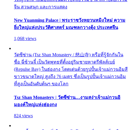
จีน สวนสนุก และการแสดง
New Yuanming Palace | พระราชวังหยวนหมิงใหม่ ความ
ยิ่งใหญ่แห่งประวัติศาสตร์ มณฑลกวางตุ้ง ประเทศจีน
1,068 views
วัดซีซ่าน (Tsz Shan Monastery / 慈山寺) หรือที่รู้จักกันใน
ชื่อ ฉี่ซ้านจี๋ เป็นวัดพุทธที่ตั้งอยู่ริมชายหาดรีพัลส์เบย์
(Repulse Bay) ในฮ่องกง โดดเด่นด้วยรูปปั้นเจ้าแม่กวนอิมสี
ขาวขนาดใหญ่ สูงถึง 76 เมตร ซึ่งเป็นรูปปั้นเจ้าแม่กวนอิม
ที่สูงเป็นอันดับต้นๆ ของโลก
Tsz Shan Monastery | วัดซีซ่าน…งามสง่าเจ้าแม่กวนอิ
มองค์ใหญ่แห่งฮ่องกง
824 views