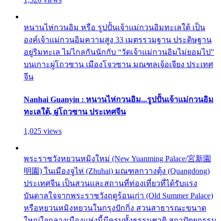
หนานไห่กวนอิม หรือ รูปปั้นเจ้าแม่กวนอิมทะเลใต้ เป็น
องค์เจ้าแม่กวนอิมความสูง 33 เมตรรวมฐาน ประดิษฐาน
อยู่ริมทะเล ไม่ไกลกันนักกับ “วัดเจ้าแม่กวนอิมไม่ยอมไป”
บนเกาะผู่โถวซาน เมืองโจวซาน มณฑลเจ้อเจียง ประเทศ
จีน
Nanhai Guanyin : หนานไห่กวนอิม...รูปปั้นเจ้าแม่กวนอิม
ทะเลใต้, ผู่โถวซาน ประเทศจีน
1,025 views
พระราชวังหยวนหมิงใหม่ (New Yuanming Palace/宮新園
明園) ในเมืองจูไห่ (Zhuhai) มณฑลกวางตุ้ง (Quangdong)
ประเทศจีน เป็นสวนและสถานที่ท่องเที่ยวที่ได้รับแรง
บันดาลใจจากพระราชวังฤดูร้อนเก่า (Old Summer Palace)
หรือหยวนหมิงหยวนในกรุงปักกิ่ง สวนสาธารณะขนาด
ใหญ่ใจกลางเมืองแห่งนี้มีครบทั้งธรรมชาติ สถาปัตยกรรม