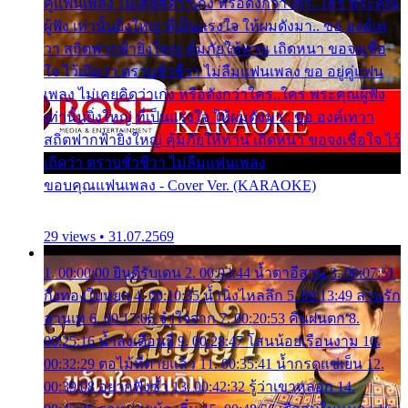
คู่แฟนเพลง ไม่เคยคิดว่าเก่ง หรือดังกว่าใคร..ใคร พระคุณ
ผู้ฟัง เท่านั้นยิ่งใหญ่ ที่เป็นแรงใจ ให้ผมดังมา.. ขอ องค์เท
วา สถิตฟากฟ้ายิ่งใหญ่ คุ้มภัยให้ท่าน เถิดหนา ขอจงเชื่อ
ใจ ไว้เถิดว่า ตราบชั่วชีวา ไม่ลืมแฟนเพลง ขอ อยู่คู่แฟน
เพลง ไม่เคยคิดว่าเก่ง หรือดังกว่าใคร..ใคร พระคุณผู้ฟัง
เท่านั้นยิ่งใหญ่ ที่เป็นแรงใจ ให้ผมดังมา.. ขอ องค์เทวา
สถิตฟากฟ้ายิ่งใหญ่ คุ้มภัยให้ท่าน เถิดหนา ขอจงเชื่อใจ ไว้
เถิดว่า ตราบชั่วชีวา ไม่ลืมแฟนเพลง
ขอบคุณแฟนเพลง - Cover Ver. (KARAOKE)
29 views • 31.07.2569
1. 00:00:00 ยินดีรับเดน 2. 00:03:44 น้ำตาอีสาน 3. 00:07:51
กิ่งทองใบหยก 4. 00:10:35 น้ำนิ่งไหลลึก 5. 00:13:49 ลานรัก
ลานเท 6. 00:17:06 จำใจจาก 7. 00:20:53 คืนฝนตก 8.
00:25:16 น้ำลงเดือนยี่ 9. 00:28:47 โสนน้อยเรือนงาม 10.
00:32:29 ตอไม้ที่ตายแล้ว 11. 00:35:41 น้ำกรดแช่เย็น 12.
00:39:08 อยากฟังซ้ำ 13. 00:42:32 รู้ว่าเขาหลอก 14.