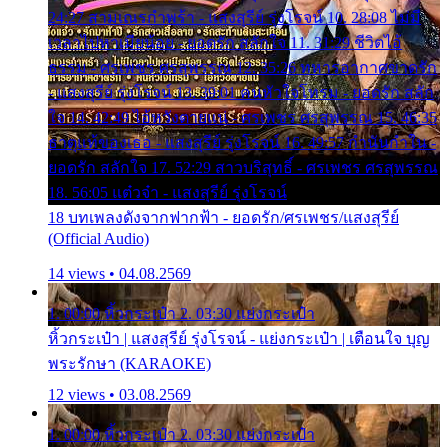
24:27 สามเณรกำพร้า - แสงสุรีย์ รุ่งโรจน์ 10. 28:08 ไม่มี
เวลาไปหาเมียน้อย - ยอดรัก สลักใจ 11. 31:29 ชีวิตไอ้
ธรรม - ศรเพชร ศรสุพรรณ 12. 35:26 ทหารอากาศขาดรัก
- แสงสุรีย์ รุ่งโรจน์ 13. 39:01 คนหัวใจโทรม - ยอดรัก สลัก
ใจ 14. 42:49 ไอ้หวังตายแน่ - ศรเพชร ศรสุพรรณ 15. 46:35
ธาตุแท้ของเธอ - แสงสุรีย์ รุ่งโรจน์ 16. 49:57 กำนันกำใน -
ยอดรัก สลักใจ 17. 52:29 สาวบริสุทธิ์ - ศรเพชร ศรสุพรรณ
18. 56:05 แต๋วจ๋า - แสงสุรีย์ รุ่งโรจน์
18 บทเพลงดังจากฟากฟ้า - ยอดรัก/ศรเพชร/แสงสุรีย์
(Official Audio)
14 views • 04.08.2569
1. 00:00 หิ้วกระเป๋า 2. 03:30 แย่งกระเป๋า
หิ้วกระเป๋า | แสงสุรีย์ รุ่งโรจน์ - แย่งกระเป๋า | เตือนใจ บุญ
พระรักษา (KARAOKE)
12 views • 03.08.2569
1. 00:00 หิ้วกระเป๋า 2. 03:30 แย่งกระเป๋า