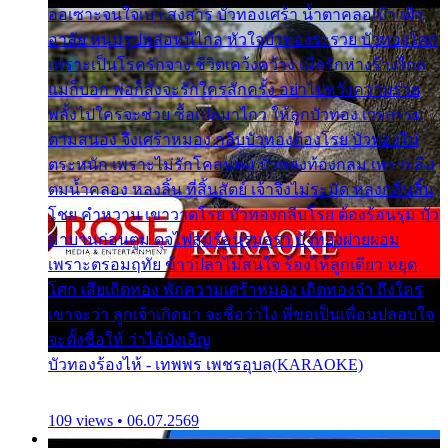
ออเซาะจนใจเบา สงสาร บัวทองเศร้า น้ำตาคลอเบ้า เฝ้า
อาลัย หนุ่มรูปหล่อหนีไกล หัวใจบัวทองระรวย บัวทองโศก
เพราะเป็นโรครักจาง ชีวิตเคว้งคว้าง เมื่อรักห่างร้างไกล
แม่ก็บอก พ่อก็สั่งจะรักใครสักครั้ง อย่าไปหวังความรวย
พลั้งไปใครจะช่วย ซื้อเปลมาไกว ให้ลูกบัวทอง เวรกรรม
ตามสนอง จึงเศร้าหมอง กลีบบัวทองต้องโรย บัวทองไม่
ตระหนัก เพราะไม่รักโคลนตม บัวทองท้องกลม เพราะลืม
ตมน้ำคลอง หลงลิ้น ที่สิ้นสัตย์ เจ้าจึงไม่ระมัด หลงกลิ่นลิ้น
โชย คำหวาน เขาวาดโรย บัวทองกลีบโรย ต้องร้อนรุม บัว
มาบานก่อนตูม ดุจไฟสุมร้อนรุมอุรา บัวทองผ่ายผอม
เพราะตรอมฤทัย ข้าวปลาไม่สนใจ ร้องไห้ลูกเดียว หยุด
โศก เสียเถิดทอง พักความเศร้าหมอง เถิดทองจ๋า ถึงใคร
เขาจะว่า ลูกเจ้าเกิดมา จะชื่อว่าไง พี่ขอเป็นเพื่อนปลอบใจ
จะตั้งชื่อให้ ว่าไอ้บังเอิญ
บัวทองร้องไห้ - เทพพร เพชรอุบล(KARAOKE)
109 views • 06.07.2569