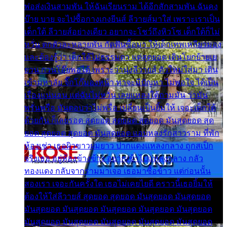
พ่อส่งเงินสามพัน ให้ฉันเรียนราม ได้อีกสักสามพัน ฉันคง
บ๊าย บาย จะไปซื้อกางเกงยีนส์ ลีวายส์มาใส่ เพราะเราเป็น
เด็กใต้ ลีวายส์อย่างเดียว อยากจะโชว์ถึงหิวโซ เด็กใต้ก็ไม่
หวั่น ตกตัวละหลายพัน กัดฟันซื้อมา ให้เด็กเทพเหลียวมอง
และต้องรู้ว่า เด็กใต้ไม่ธรรมดา แต่สุดยอด เดินโยกย้ายเย
ยวน กวนโอ๊ยพอได้ เพราะว่านุ่งลีวายส์ ตัวใหม่ใส่มา เดิน
เข้ามหาลัย จิ๊กโก๊มองหน้า ท่าจะมีปัญหา ไม่พอใจ ได้เป็น
เรื่องแน่นอน แต่ฉันไม่หวั่น เลยแหลงใต้ถามมัน ว่ามัน
พรั่นพรือ มันตอบว่าไม่พรื่อ เปลี่ยนเป็นยิ้มให้ เจอะเด็กใต้
ด้วยกัน ก็เลยรอด สุดยอด สุดยอด สุดยอด มันสุดยอด สุด
ยอด สุดยอด สุดยอด มันสุดยอด แอบหลงรักสาวราม ที่พัก
ห้องเช่า เธอผิวขาวผมยาว ปากแดงแหลงกลาง ถูกสเป็ก
จริงเธอ อยู่ห้องข้างข้าง อยากเข้าไปแหลงกลาง กลัว
ทองแดง กลับจากรามมาเจอ เธอมาซื้อข้าว แต่ก่อนนั้น
สองเรา เจอะกันครั้งใด เธอไม่เคยไยดี คราวนี้เธอยิ้มให้
ต้องให้ใส่ลีวายส์ สุดยอด สุดยอด มันสุดยอด มันสุดยอด
มันสุดยอด มันสุดยอด มันสุดยอด มันสุดยอด มันสุดยอด
มันสุดยอด มันสุดยอด มันสุดยอด มันสุดยอด มันสุดยอด