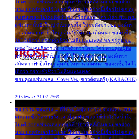
ไมตรี จากแฟนเพลง ทุกทุกที่ ปราณีหลั่งไหล ผมขอฝาก
นาม ยอดรักเอาไว้ โปรดเป็นแรงใจ อย่างนี้เรื่อยไป ขอ อยู่
คู่แฟนเพลง ไม่เคยคิดว่าเก่ง หรือดังกว่าใคร..ใคร พระคุณ
ผู้ฟัง เท่านั้นยิ่งใหญ่ ที่เป็นแรงใจ ให้ผมดังมา.. ขอ องค์เท
วา สถิตฟากฟ้ายิ่งใหญ่ คุ้มภัยให้ท่าน เถิดหนา ขอจงเชื่อ
ใจ ไว้เถิดว่า ตราบชั่วชีวา ไม่ลืมแฟนเพลง ขอ อยู่คู่แฟน
เพลง ไม่เคยคิดว่าเก่ง หรือดังกว่าใคร..ใคร พระคุณผู้ฟัง
เท่านั้นยิ่งใหญ่ ที่เป็นแรงใจ ให้ผมดังมา.. ขอ องค์เทวา
สถิตฟากฟ้ายิ่งใหญ่ คุ้มภัยให้ท่าน เถิดหนา ขอจงเชื่อใจ ไว้
เถิดว่า ตราบชั่วชีวา ไม่ลืมแฟนเพลง
ขอบคุณแฟนเพลง - Cover Ver. (ซาวด์ดนตรี) (KARAOKE)
29 views • 31.07.2569
ขอ กราบ ขอบคุณ.... ที่ได้รับไออุ่น การุณ จากแฟน เพลง
ผมแสนชื่นใจ หายวังเวง เมื่อแฟนเพลง ให้กำลังใจ น้ำใจ
ไมตรี จากแฟนเพลง ทุกทุกที่ ปราณีหลั่งไหล ผมขอฝาก
นาม ยอดรักเอาไว้ โปรดเป็นแรงใจ อย่างนี้เรื่อยไป ขอ อยู่