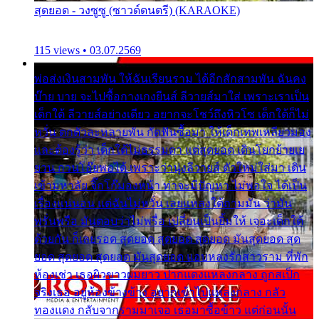
สุดยอด - วงซูซู (ซาวด์ดนตรี) (KARAOKE)
115 views • 03.07.2569
พ่อส่งเงินสามพัน ให้ฉันเรียนราม ได้อีกสักสามพัน ฉันคง
บ๊าย บาย จะไปซื้อกางเกงยีนส์ ลีวายส์มาใส่ เพราะเราเป็น
เด็กใต้ ลีวายส์อย่างเดียว อยากจะโชว์ถึงหิวโซ เด็กใต้ก็ไม่
หวั่น ตกตัวละหลายพัน กัดฟันซื้อมา ให้เด็กเทพเหลียวมอง
และต้องรู้ว่า เด็กใต้ไม่ธรรมดา แต่สุดยอด เดินโยกย้ายเย
ยวน กวนโอ๊ยพอได้ เพราะว่านุ่งลีวายส์ ตัวใหม่ใส่มา เดิน
เข้ามหาลัย จิ๊กโก๊มองหน้า ท่าจะมีปัญหา ไม่พอใจ ได้เป็น
เรื่องแน่นอน แต่ฉันไม่หวั่น เลยแหลงใต้ถามมัน ว่ามัน
พรั่นพรือ มันตอบว่าไม่พรื่อ เปลี่ยนเป็นยิ้มให้ เจอะเด็กใต้
ด้วยกัน ก็เลยรอด สุดยอด สุดยอด สุดยอด มันสุดยอด สุด
ยอด สุดยอด สุดยอด มันสุดยอด แอบหลงรักสาวราม ที่พัก
ห้องเช่า เธอผิวขาวผมยาว ปากแดงแหลงกลาง ถูกสเป็ก
จริงเธอ อยู่ห้องข้างข้าง อยากเข้าไปแหลงกลาง กลัว
ทองแดง กลับจากรามมาเจอ เธอมาซื้อข้าว แต่ก่อนนั้น