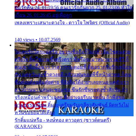
ขอรักคืน 24. 01:19:56 คนเรารักกันยาก 25. 01:23:06 หัวใจ
เถื่อน 26. 01:26:45 อยู่เพื่อลูก
เพลงเพราะเสนาะดวงใจ - ดาวใจ ไพจิตร (Official Audio)
140 views • 10.07.2569
ไม่เคยรักใครแน่หรือ อยากเชื่อถือก็ไม่กล้า ติ๋มใช่คนสวย
ตรึงใจ ติ๋มใช่งามซึ้งตรึงตรา พี่หรือจะมาหมายร่วมชีวี ก็
คนเขาลืออื้อฉาว ว่าสาวๆรุมตอมพี่ ติ๋มอยากรับรักเหมือน
กัน แต่หวั่นจะช้ำดวงฤดี กลัวแฟนของพี่ชี้หน้าด่าทอ ก็คน
ชื่อต๋อยต้อยตุ้มตุ๋ยต่าย พี่ยังลืมได้ง่ายๆเลยหนอ แค่ตัวเรา
สาวบ้านนา แสนจะซอมซ่อ ขืนรักขืนรอคงช้ำสักวัน ถ้า
จริงเหมือนคำพร่ำเฉลย พี่อย่าเฉยรีบมาหมั้น ถ้าพี่สู่ขอ
ตามธรรมเนียม ติ๋มจะเตรียมรับเกลียวสัมพันธ์ ผิดหวังไม่
หวั่นขอยอมได้เคียง
รักติ๋มแน่หรือ - หงษ์ทอง ดาวอุดร (ซาวด์ดนตรี)
(KARAOKE)