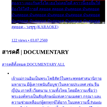
สองเรา เจอะกันครั้งใด เธอไม่เคยไยดี คราวนี้เธอยิ้มให้
ต้องให้ใส่ลีวายส์ สุดยอด สุดยอด มันสุดยอด มันสุดยอด
มันสุดยอด มันสุดยอด มันสุดยอด มันสุดยอด มันสุดยอด
มันสุดยอด มันสุดยอด มันสุดยอด มันสุดยอด มันสุดยอด
สุดยอด - วงซูซู (KARAOKE)
122 views • 03.07.2569
สารคดี
|
DOCUMENTARY
สารคดีทั้งหมด
DOCUMENTARY ALL
เจ้าแม่กวนอิมเป็นพระโพธิสัตว์ในพระพุทธศาสนานิกาย
มหายาน มีผู้เคารพนับถือบูชาในหลายประเทศ เช่น จีน
ญี่ปุ่น เกาหลี เวียดนาม รวมทั้งไทย โดยมีความเชื่อว่า
พระองค์ทรงเป็นสัญลักษณ์แห่งความเมตตา กรุณา และ
ความช่วยเหลือแก่ผู้ตกทุกข์ได้ยาก ในบทความนี้ Palanla