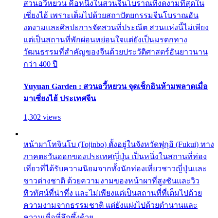
สวนอวี้หยวน คือหนึ่งในสวนจีนโบราณที่งดงามที่สุดใน
เซี่ยงไฮ้ เพราะเต็มไปด้วยสถาปัตยกรรมจีนโบราณอัน
งดงามและศิลปะการจัดสวนที่ประณีต สวนแห่งนี้ไม่เพียง
แต่เป็นสถานที่พักผ่อนหย่อนใจแต่ยังเป็นมรดกทาง
วัฒนธรรมที่สำคัญของจีนด้วยประวัติศาสตร์อันยาวนาน
กว่า 400 ปี
Yuyuan Garden : สวนอวี้หยวน จุดเช็กอินห้ามพลาดเมื่อ
มาเซี่ยงไฮ้ ประเทศจีน
1,302 views
หน้าผาโทจินโบ (Tojinbo) ตั้งอยู่ในจังหวัดฟุกุอิ (Fukui) ทาง
ภาคตะวันออกของประเทศญี่ปุ่น เป็นหนึ่งในสถานที่ท่อง
เที่ยวที่ได้รับความนิยมจากทั้งนักท่องเที่ยวชาวญี่ปุ่นและ
ชาวต่างชาติ ด้วยความงามของหน้าผาที่สูงชันและวิว
ทิวทัศน์ที่น่าทึ่ง และไม่เพียงแต่เป็นสถานที่ที่เต็มไปด้วย
ความงามจากธรรมชาติ แต่ยังแฝงไปด้วยตำนานและ
ความเชื่อที่ลึกซึ้งด้วย