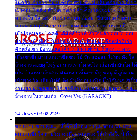
ในครัว เจ้าสาว ก็มัวแต่งตัว สวยเด่น นั่งเคียงเจ้าบ่าว ที่เขา
เฝ้าคอย ใจเต้น หัวใจของเรา ลำเค็ญ ใครจะมองเห็น
ความใน ใจ เศร้า มันร้าวระบม ต้องมาขื่นขม เศร้าตรม
ท่ามความสุขี ช่วยงานเขาแต่ง แต่เรา แล้งมาหลายปี
เมื่อไรหนอจะ โชคดี ได้มีพิธีวิวาห์ หัวใจหล้า คอยไปคอย
มา คือหน้าที่เก่า หัวใจหล้า คอยไปคอยมา คือหน้าที่เก่า
คือหยังเขา มีงานแต่งแล้ว ไปล้างแต่จาน ดั่งถูกประหาร
เมื่อเขาชื่นบาน แต่เราขื่นขม โอ้ รัก ลอยลม ไม่สม ดัง ใจ
ล้างจานคอยคู่ ไม่รู้ อีกนานเท่าใด จะได้ เลื่อนขั้นบันได ได้
เป็น ตำแหน่งเจ้าสาว มันเหงา เห็นเขามีคู่ ซมดู มีคู่ก็ม่วน
เข้าพาขวัญ เสียงโห่ตึงตึง มันซึ้ง อยู่แก่ใจ มื้อใด๋หนอ สิเป็น
งานเฮา มัวซอยเขา ใจเฮาซิด้าน มันทรมาน จับจาน เอย…
ล้างจานในงานแต่ง - Cover Ver. (KARAOKE)
24 views • 03.08.2569
ขอ กราบ ขอบคุณ.... ที่ได้รับไออุ่น การุณ จากแฟน เพลง
ผมแสนชื่นใจ หายวังเวง เมื่อแฟนเพลง ให้กำลังใจ น้ำใจ