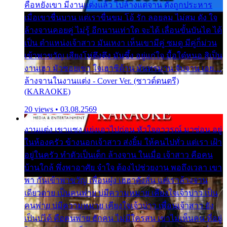
คือหยังเขา มีงานแต่งแล้ว ไปล้างแต่จาน ดั่งถูกประหาร
เมื่อเขาชื่นบาน แต่เราขื่นขม โอ้ รัก ลอยลม ไม่สม ดัง ใจ
ล้างจานคอยคู่ ไม่รู้ อีกนานเท่าใด จะได้ เลื่อนขั้นบันได ได้
เป็น ตำแหน่งเจ้าสาว มันเหงา เห็นเขามีคู่ ซมดู มีคู่ก็ม่วน
เข้าพาขวัญ เสียงโห่ตึงตึง มันซึ้ง อยู่แก่ใจ มื้อใด๋หนอ สิเป็น
งานเฮา มัวซอยเขา ใจเฮาซิด้าน มันทรมาน จับจาน เอย…
ล้างจานในงานแต่ง - Cover Ver. (ซาวด์ดนตรี)
(KARAOKE)
20 views • 03.08.2569
งานแต่ง เขาแซง แย่งเอาไปก่อน หัวใจอาวรณ์ มาซ่อน อยู่
ในห้องครัว ข้างนอกเจ้าสาว ส่งยิ้ม ให้คนไปทั่ว แต่เรา เฝ้า
อยู่ในครัว ทำตัวเป็นเด็ก ล้างจาน ในเมื่อ เจ้าสาว คือคน
บ้านใกล้ พึ่งพาอาศัย จำใจ ต้องไปช่วยงาน พอถึงเวลา เขา
พา กันเข้าพาขวัญ เพื่อนฝูง เฮฮาดังลั่น แต่เราล้างจาน
เดียวดาย เป็นคนพ่าย บ่มีความหมาย เคียงใจเจ้าบ่าว เป็น
คนพ่าย บ่มีความหมาย เคียงใจเจ้าบ่าว เพื่อนเจ้าสาว ยัง
เป็นบ่ได้ คือคนพ่าย ฮักคน ไม่มีใครสน เขาไม่เห็นคน ที่อยู่