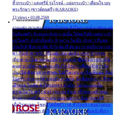
หิ้วกระเป๋า | แสงสุรีย์ รุ่งโรจน์ - แย่งกระเป๋า | เตือนใจ บุญ
พระรักษา (ซาวด์ดนตรี) (KARAOKE)
13 views • 03.08.2569
งานแต่ง เขาแซง แย่งเอาไปก่อน หัวใจอาวรณ์ มาซ่อน อยู่
ในห้องครัว ข้างนอกเจ้าสาว ส่งยิ้ม ให้คนไปทั่ว แต่เรา เฝ้า
อยู่ในครัว ทำตัวเป็นเด็ก ล้างจาน ในเมื่อ เจ้าสาว คือคน
บ้านใกล้ พึ่งพาอาศัย จำใจ ต้องไปช่วยงาน พอถึงเวลา เขา
พา กันเข้าพาขวัญ เพื่อนฝูง เฮฮาดังลั่น แต่เราล้างจาน
เดียวดาย เป็นคนพ่าย บ่มีความหมาย เคียงใจเจ้าบ่าว เป็น
คนพ่าย บ่มีความหมาย เคียงใจเจ้าบ่าว เพื่อนเจ้าสาว ยัง
เป็นบ่ได้ คือคนพ่าย ฮักคน ไม่มีใครสน เขาไม่เห็นคน ที่อยู่
ในครัว เจ้าสาว ก็มัวแต่งตัว สวยเด่น นั่งเคียงเจ้าบ่าว ที่เขา
เฝ้าคอย ใจเต้น หัวใจของเรา ลำเค็ญ ใครจะมองเห็น
ความใน ใจ เศร้า มันร้าวระบม ต้องมาขื่นขม เศร้าตรม
ท่ามความสุขี ช่วยงานเขาแต่ง แต่เรา แล้งมาหลายปี
เมื่อไรหนอจะ โชคดี ได้มีพิธีวิวาห์ หัวใจหล้า คอยไปคอย
มา คือหน้าที่เก่า หัวใจหล้า คอยไปคอยมา คือหน้าที่เก่า