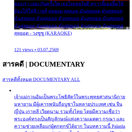
สองเรา เจอะกันครั้งใด เธอไม่เคยไยดี คราวนี้เธอยิ้มให้
ต้องให้ใส่ลีวายส์ สุดยอด สุดยอด มันสุดยอด มันสุดยอด
มันสุดยอด มันสุดยอด มันสุดยอด มันสุดยอด มันสุดยอด
มันสุดยอด มันสุดยอด มันสุดยอด มันสุดยอด มันสุดยอด
สุดยอด - วงซูซู (KARAOKE)
121 views • 03.07.2569
สารคดี
|
DOCUMENTARY
สารคดีทั้งหมด
DOCUMENTARY ALL
เจ้าแม่กวนอิมเป็นพระโพธิสัตว์ในพระพุทธศาสนานิกาย
มหายาน มีผู้เคารพนับถือบูชาในหลายประเทศ เช่น จีน
ญี่ปุ่น เกาหลี เวียดนาม รวมทั้งไทย โดยมีความเชื่อว่า
พระองค์ทรงเป็นสัญลักษณ์แห่งความเมตตา กรุณา และ
ความช่วยเหลือแก่ผู้ตกทุกข์ได้ยาก ในบทความนี้ Palanla