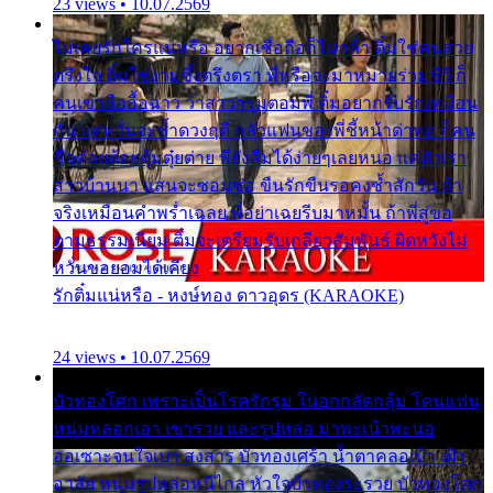
23 views • 10.07.2569
ไม่เคยรักใครแน่หรือ อยากเชื่อถือก็ไม่กล้า ติ๋มใช่คนสวย
ตรึงใจ ติ๋มใช่งามซึ้งตรึงตรา พี่หรือจะมาหมายร่วมชีวี ก็
คนเขาลืออื้อฉาว ว่าสาวๆรุมตอมพี่ ติ๋มอยากรับรักเหมือน
กัน แต่หวั่นจะช้ำดวงฤดี กลัวแฟนของพี่ชี้หน้าด่าทอ ก็คน
ชื่อต๋อยต้อยตุ้มตุ๋ยต่าย พี่ยังลืมได้ง่ายๆเลยหนอ แค่ตัวเรา
สาวบ้านนา แสนจะซอมซ่อ ขืนรักขืนรอคงช้ำสักวัน ถ้า
จริงเหมือนคำพร่ำเฉลย พี่อย่าเฉยรีบมาหมั้น ถ้าพี่สู่ขอ
ตามธรรมเนียม ติ๋มจะเตรียมรับเกลียวสัมพันธ์ ผิดหวังไม่
หวั่นขอยอมได้เคียง
รักติ๋มแน่หรือ - หงษ์ทอง ดาวอุดร (KARAOKE)
24 views • 10.07.2569
บัวทองโศก เพราะเป็นโรครักรุม ในอกกลัดกลุ้ม โดนแฟน
หนุ่มหลอกเอา เขารวย และรูปหล่อ มาพะเน้าพะนอ
ออเซาะจนใจเบา สงสาร บัวทองเศร้า น้ำตาคลอเบ้า เฝ้า
อาลัย หนุ่มรูปหล่อหนีไกล หัวใจบัวทองระรวย บัวทองโศก