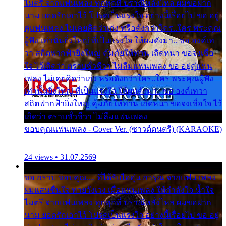
ไมตรี จากแฟนเพลง ทุกทุกที่ ปราณีหลั่งไหล ผมขอฝาก
นาม ยอดรักเอาไว้ โปรดเป็นแรงใจ อย่างนี้เรื่อยไป ขอ อยู่
คู่แฟนเพลง ไม่เคยคิดว่าเก่ง หรือดังกว่าใคร..ใคร พระคุณ
ผู้ฟัง เท่านั้นยิ่งใหญ่ ที่เป็นแรงใจ ให้ผมดังมา.. ขอ องค์เท
วา สถิตฟากฟ้ายิ่งใหญ่ คุ้มภัยให้ท่าน เถิดหนา ขอจงเชื่อ
ใจ ไว้เถิดว่า ตราบชั่วชีวา ไม่ลืมแฟนเพลง ขอ อยู่คู่แฟน
เพลง ไม่เคยคิดว่าเก่ง หรือดังกว่าใคร..ใคร พระคุณผู้ฟัง
เท่านั้นยิ่งใหญ่ ที่เป็นแรงใจ ให้ผมดังมา.. ขอ องค์เทวา
สถิตฟากฟ้ายิ่งใหญ่ คุ้มภัยให้ท่าน เถิดหนา ขอจงเชื่อใจ ไว้
เถิดว่า ตราบชั่วชีวา ไม่ลืมแฟนเพลง
ขอบคุณแฟนเพลง - Cover Ver. (ซาวด์ดนตรี) (KARAOKE)
24 views • 31.07.2569
ขอ กราบ ขอบคุณ.... ที่ได้รับไออุ่น การุณ จากแฟน เพลง
ผมแสนชื่นใจ หายวังเวง เมื่อแฟนเพลง ให้กำลังใจ น้ำใจ
ไมตรี จากแฟนเพลง ทุกทุกที่ ปราณีหลั่งไหล ผมขอฝาก
นาม ยอดรักเอาไว้ โปรดเป็นแรงใจ อย่างนี้เรื่อยไป ขอ อยู่