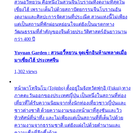
สวนอวี้หยวน คือหนึ่งในสวนจีนโบราณที่งดงามที่สุดใน
เซี่ยงไฮ้ เพราะเต็มไปด้วยสถาปัตยกรรมจีนโบราณอัน
งดงามและศิลปะการจัดสวนที่ประณีต สวนแห่งนี้ไม่เพียง
แต่เป็นสถานที่พักผ่อนหย่อนใจแต่ยังเป็นมรดกทาง
วัฒนธรรมที่สำคัญของจีนด้วยประวัติศาสตร์อันยาวนาน
กว่า 400 ปี
Yuyuan Garden : สวนอวี้หยวน จุดเช็กอินห้ามพลาดเมื่อ
มาเซี่ยงไฮ้ ประเทศจีน
1,302 views
หน้าผาโทจินโบ (Tojinbo) ตั้งอยู่ในจังหวัดฟุกุอิ (Fukui) ทาง
ภาคตะวันออกของประเทศญี่ปุ่น เป็นหนึ่งในสถานที่ท่อง
เที่ยวที่ได้รับความนิยมจากทั้งนักท่องเที่ยวชาวญี่ปุ่นและ
ชาวต่างชาติ ด้วยความงามของหน้าผาที่สูงชันและวิว
ทิวทัศน์ที่น่าทึ่ง และไม่เพียงแต่เป็นสถานที่ที่เต็มไปด้วย
ความงามจากธรรมชาติ แต่ยังแฝงไปด้วยตำนานและ
ความเชื่อที่ลึกซึ้งด้วย