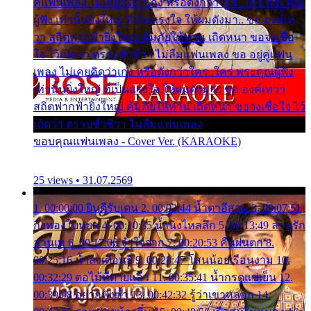
คู่แฟนเพลง ไม่เคยคิดว่าเก่ง หรือดังกว่าใคร..ใคร พระคุณ
ผู้ฟัง เท่านั้นยิ่งใหญ่ ที่เป็นแรงใจ ให้ผมดังมา.. ขอ องค์เท
วา สถิตฟากฟ้ายิ่งใหญ่ คุ้มภัยให้ท่าน เถิดหนา ขอจงเชื่อ
ใจ ไว้เถิดว่า ตราบชั่วชีวา ไม่ลืมแฟนเพลง ขอ อยู่คู่แฟน
เพลง ไม่เคยคิดว่าเก่ง หรือดังกว่าใคร..ใคร พระคุณผู้ฟัง
เท่านั้นยิ่งใหญ่ ที่เป็นแรงใจ ให้ผมดังมา.. ขอ องค์เทวา
สถิตฟากฟ้ายิ่งใหญ่ คุ้มภัยให้ท่าน เถิดหนา ขอจงเชื่อใจ ไว้
เถิดว่า ตราบชั่วชีวา ไม่ลืมแฟนเพลง
ขอบคุณแฟนเพลง - Cover Ver. (KARAOKE)
25 views • 31.07.2569
1. 00:00:00 ยินดีรับเดน 2. 00:03:44 น้ำตาอีสาน 3. 00:07:51
กิ่งทองใบหยก 4. 00:10:35 น้ำนิ่งไหลลึก 5. 00:13:49 ลานรัก
ลานเท 6. 00:17:06 จำใจจาก 7. 00:20:53 คืนฝนตก 8.
00:25:16 น้ำลงเดือนยี่ 9. 00:28:47 โสนน้อยเรือนงาม 10.
00:32:29 ตอไม้ที่ตายแล้ว 11. 00:35:41 น้ำกรดแช่เย็น 12.
00:39:08 อยากฟังซ้ำ 13. 00:42:32 รู้ว่าเขาหลอก 14.