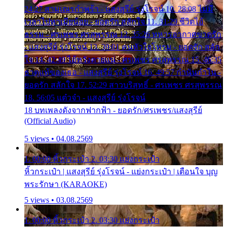
24:27 สามเณรกำพร้า - แสงสุรีย์ รุ่งโรจน์ 10. 28:08 ไม่มี
เวลาไปหาเมียน้อย - ยอดรัก สลักใจ 11. 31:29 ชีวิตไอ้
ธรรม - ศรเพชร ศรสุพรรณ 12. 35:26 ทหารอากาศขาดรัก
- แสงสุรีย์ รุ่งโรจน์ 13. 39:01 คนหัวใจโทรม - ยอดรัก สลัก
ใจ 14. 42:49 ไอ้หวังตายแน่ - ศรเพชร ศรสุพรรณ 15. 46:35
ธาตุแท้ของเธอ - แสงสุรีย์ รุ่งโรจน์ 16. 49:57 กำนันกำใน -
ยอดรัก สลักใจ 17. 52:29 สาวบริสุทธิ์ - ศรเพชร ศรสุพรรณ
18. 56:05 แต๋วจ๋า - แสงสุรีย์ รุ่งโรจน์
18 บทเพลงดังจากฟากฟ้า - ยอดรัก/ศรเพชร/แสงสุรีย์
(Official Audio)
5 views • 04.08.2569
1. 00:00 หิ้วกระเป๋า 2. 03:30 แย่งกระเป๋า
หิ้วกระเป๋า | แสงสุรีย์ รุ่งโรจน์ - แย่งกระเป๋า | เตือนใจ บุญ
พระรักษา (KARAOKE)
5 views • 03.08.2569
1. 00:00 หิ้วกระเป๋า 2. 03:30 แย่งกระเป๋า