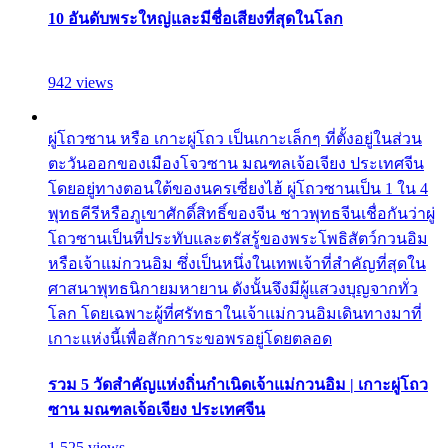
10 อันดับพระใหญ่และมีชื่อเสียงที่สุดในโลก
942 views
ผู่โถวซาน หรือ เกาะผู่โถว เป็นเกาะเล็กๆ ที่ตั้งอยู่ในส่วน
ตะวันออกของเมืองโจวซาน มณฑลเจ้อเจียง ประเทศจีน
โดยอยู่ทางตอนใต้ของนครเซี่ยงไฮ้ ผู่โถวซานเป็น 1 ใน 4
พุทธคีรีหรือภูเขาศักดิ์สิทธิ์ของจีน ชาวพุทธจีนเชื่อกันว่าผู่
โถวซานเป็นที่ประทับและตรัสรู้ของพระโพธิสัตว์กวนอิม
หรือเจ้าแม่กวนอิม ซึ่งเป็นหนึ่งในเทพเจ้าที่สำคัญที่สุดใน
ศาสนาพุทธนิกายมหายาน ดังนั้นจึงมีผู้แสวงบุญจากทั่ว
โลก โดยเฉพาะผู้ที่ศรัทธาในเจ้าแม่กวนอิมเดินทางมาที่
เกาะแห่งนี้เพื่อสักการะขอพรอยู่โดยตลอด
รวม 5 วัดสำคัญแห่งถิ่นกำเนิดเจ้าแม่กวนอิม | เกาะผู่โถว
ซาน มณฑลเจ้อเจียง ประเทศจีน
1,525 views