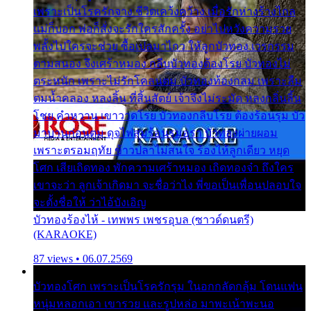
เพราะเป็นโรครักจาง ชีวิตเคว้งคว้าง เมื่อรักห่างร้างไกล
แม่ก็บอก พ่อก็สั่งจะรักใครสักครั้ง อย่าไปหวังความรวย
พลั้งไปใครจะช่วย ซื้อเปลมาไกว ให้ลูกบัวทอง เวรกรรม
ตามสนอง จึงเศร้าหมอง กลีบบัวทองต้องโรย บัวทองไม่
ตระหนัก เพราะไม่รักโคลนตม บัวทองท้องกลม เพราะลืม
ตมน้ำคลอง หลงลิ้น ที่สิ้นสัตย์ เจ้าจึงไม่ระมัด หลงกลิ่นลิ้น
โชย คำหวาน เขาวาดโรย บัวทองกลีบโรย ต้องร้อนรุม บัว
มาบานก่อนตูม ดุจไฟสุมร้อนรุมอุรา บัวทองผ่ายผอม
เพราะตรอมฤทัย ข้าวปลาไม่สนใจ ร้องไห้ลูกเดียว หยุด
โศก เสียเถิดทอง พักความเศร้าหมอง เถิดทองจ๋า ถึงใคร
เขาจะว่า ลูกเจ้าเกิดมา จะชื่อว่าไง พี่ขอเป็นเพื่อนปลอบใจ
จะตั้งชื่อให้ ว่าไอ้บังเอิญ
บัวทองร้องไห้ - เทพพร เพชรอุบล (ซาวด์ดนตรี)
(KARAOKE)
87 views • 06.07.2569
บัวทองโศก เพราะเป็นโรครักรุม ในอกกลัดกลุ้ม โดนแฟน
หนุ่มหลอกเอา เขารวย และรูปหล่อ มาพะเน้าพะนอ