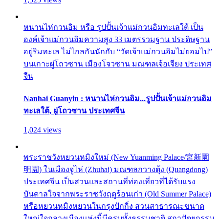
หนานไห่กวนอิม หรือ รูปปั้นเจ้าแม่กวนอิมทะเลใต้ เป็น
องค์เจ้าแม่กวนอิมความสูง 33 เมตรรวมฐาน ประดิษฐาน
อยู่ริมทะเล ไม่ไกลกันนักกับ “วัดเจ้าแม่กวนอิมไม่ยอมไป”
บนเกาะผู่โถวซาน เมืองโจวซาน มณฑลเจ้อเจียง ประเทศ
จีน
Nanhai Guanyin : หนานไห่กวนอิม...รูปปั้นเจ้าแม่กวนอิม
ทะเลใต้, ผู่โถวซาน ประเทศจีน
1,024 views
พระราชวังหยวนหมิงใหม่ (New Yuanming Palace/宮新園
明園) ในเมืองจูไห่ (Zhuhai) มณฑลกวางตุ้ง (Quangdong)
ประเทศจีน เป็นสวนและสถานที่ท่องเที่ยวที่ได้รับแรง
บันดาลใจจากพระราชวังฤดูร้อนเก่า (Old Summer Palace)
หรือหยวนหมิงหยวนในกรุงปักกิ่ง สวนสาธารณะขนาด
ใหญ่ใจกลางเมืองแห่งนี้มีครบทั้งธรรมชาติ สถาปัตยกรรม