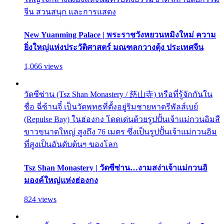
จีน สวนสนุก และการแสดง
New Yuanming Palace | พระราชวังหยวนหมิงใหม่ ความ
ยิ่งใหญ่แห่งประวัติศาสตร์ มณฑลกวางตุ้ง ประเทศจีน
1,066 views
วัดซีซ่าน (Tsz Shan Monastery / 慈山寺) หรือที่รู้จักกันใน
ชื่อ ฉี่ซ้านจี๋ เป็นวัดพุทธที่ตั้งอยู่ริมชายหาดรีพัลส์เบย์
(Repulse Bay) ในฮ่องกง โดดเด่นด้วยรูปปั้นเจ้าแม่กวนอิมสี
ขาวขนาดใหญ่ สูงถึง 76 เมตร ซึ่งเป็นรูปปั้นเจ้าแม่กวนอิม
ที่สูงเป็นอันดับต้นๆ ของโลก
Tsz Shan Monastery | วัดซีซ่าน…งามสง่าเจ้าแม่กวนอิ
มองค์ใหญ่แห่งฮ่องกง
824 views