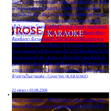
ในครัว เจ้าสาว ก็มัวแต่งตัว สวยเด่น นั่งเคียงเจ้าบ่าว ที่เขา
เฝ้าคอย ใจเต้น หัวใจของเรา ลำเค็ญ ใครจะมองเห็น
ความใน ใจ เศร้า มันร้าวระบม ต้องมาขื่นขม เศร้าตรม
ท่ามความสุขี ช่วยงานเขาแต่ง แต่เรา แล้งมาหลายปี
เมื่อไรหนอจะ โชคดี ได้มีพิธีวิวาห์ หัวใจหล้า คอยไปคอย
มา คือหน้าที่เก่า หัวใจหล้า คอยไปคอยมา คือหน้าที่เก่า
คือหยังเขา มีงานแต่งแล้ว ไปล้างแต่จาน ดั่งถูกประหาร
เมื่อเขาชื่นบาน แต่เราขื่นขม โอ้ รัก ลอยลม ไม่สม ดัง ใจ
ล้างจานคอยคู่ ไม่รู้ อีกนานเท่าใด จะได้ เลื่อนขั้นบันได ได้
เป็น ตำแหน่งเจ้าสาว มันเหงา เห็นเขามีคู่ ซมดู มีคู่ก็ม่วน
เข้าพาขวัญ เสียงโห่ตึงตึง มันซึ้ง อยู่แก่ใจ มื้อใด๋หนอ สิเป็น
งานเฮา มัวซอยเขา ใจเฮาซิด้าน มันทรมาน จับจาน เอย…
ล้างจานในงานแต่ง - Cover Ver. (KARAOKE)
22 views • 03.08.2569
ขอ กราบ ขอบคุณ.... ที่ได้รับไออุ่น การุณ จากแฟน เพลง
ผมแสนชื่นใจ หายวังเวง เมื่อแฟนเพลง ให้กำลังใจ น้ำใจ