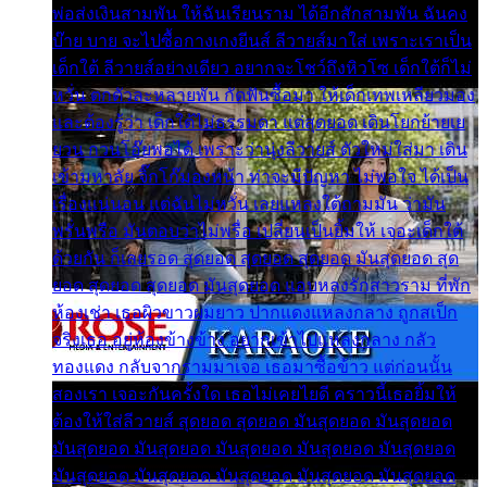
พ่อส่งเงินสามพัน ให้ฉันเรียนราม ได้อีกสักสามพัน ฉันคง
บ๊าย บาย จะไปซื้อกางเกงยีนส์ ลีวายส์มาใส่ เพราะเราเป็น
เด็กใต้ ลีวายส์อย่างเดียว อยากจะโชว์ถึงหิวโซ เด็กใต้ก็ไม่
หวั่น ตกตัวละหลายพัน กัดฟันซื้อมา ให้เด็กเทพเหลียวมอง
และต้องรู้ว่า เด็กใต้ไม่ธรรมดา แต่สุดยอด เดินโยกย้ายเย
ยวน กวนโอ๊ยพอได้ เพราะว่านุ่งลีวายส์ ตัวใหม่ใส่มา เดิน
เข้ามหาลัย จิ๊กโก๊มองหน้า ท่าจะมีปัญหา ไม่พอใจ ได้เป็น
เรื่องแน่นอน แต่ฉันไม่หวั่น เลยแหลงใต้ถามมัน ว่ามัน
พรั่นพรือ มันตอบว่าไม่พรื่อ เปลี่ยนเป็นยิ้มให้ เจอะเด็กใต้
ด้วยกัน ก็เลยรอด สุดยอด สุดยอด สุดยอด มันสุดยอด สุด
ยอด สุดยอด สุดยอด มันสุดยอด แอบหลงรักสาวราม ที่พัก
ห้องเช่า เธอผิวขาวผมยาว ปากแดงแหลงกลาง ถูกสเป็ก
จริงเธอ อยู่ห้องข้างข้าง อยากเข้าไปแหลงกลาง กลัว
ทองแดง กลับจากรามมาเจอ เธอมาซื้อข้าว แต่ก่อนนั้น
สองเรา เจอะกันครั้งใด เธอไม่เคยไยดี คราวนี้เธอยิ้มให้
ต้องให้ใส่ลีวายส์ สุดยอด สุดยอด มันสุดยอด มันสุดยอด
มันสุดยอด มันสุดยอด มันสุดยอด มันสุดยอด มันสุดยอด
มันสุดยอด มันสุดยอด มันสุดยอด มันสุดยอด มันสุดยอด