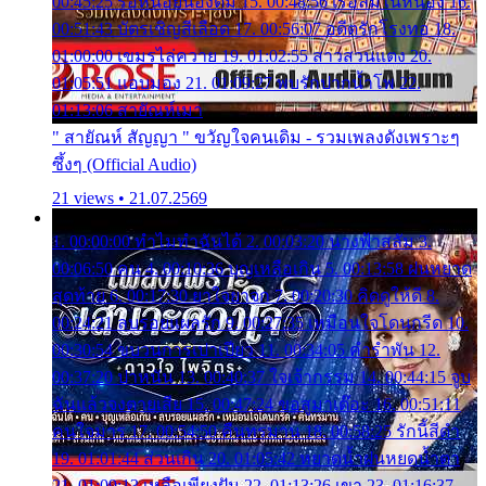
00:45:25 รอหน่อยน้องติ๋ม 15. 00:48:56 เรือล่มในหนอง 16.
00:51:43 บัตรเชิญสีเลือด 17. 00:56:07 อดีตรักโรงทอ 18.
01:00:00 เขมรไล่ควาย 19. 01:02:55 สาวสวนแตง 20.
01:05:51 แอบมอง 21. 01:09:27 พบรักปากน้ำโพ 22.
01:13:06 สายัณห์เมา
" สายัณห์ สัญญา " ขวัญใจคนเดิม - รวมเพลงดังเพราะๆ
ซึ้งๆ (Official Audio)
21 views • 21.07.2569
1. 00:00:00 ทำไมทำฉันได้ 2. 00:03:20 นางฟ้าสลัม 3.
00:06:50 คน 4. 00:10:36 บุญเหลือเกิน 5. 00:13:58 ฝนหยาด
สุดท้าย 6. 00:17:30 ยาใจยาจก 7. 00:20:30 คิดดูให้ดี 8.
00:24:21 ลบรอยแผลรัก 9. 00:27:35 เหมือนใจโดนกรีด 10.
00:30:54 ขบวนการเปาเปียว 11. 00:34:05 คำรำพัน 12.
00:37:20 ปาหนัน 13. 00:40:37 ใจเจ้ากรรม 14. 00:44:15 จูบ
ฉันแล้วจงตายเสีย 15. 00:47:24 ขอสูมาเต๊อะ 16. 00:51:11
คนใจมาร 17. 00:54:50 คืนทรมาน 18. 00:58:25 รักนี้สีดำ
19. 01:01:44 ส่วนเกิน 20. 01:05:42 หยาดน้ำฝนหยดน้ำตา
21. 01:09:13 เหลือเพียงฝัน 22. 01:13:26 เขา 23. 01:16:37