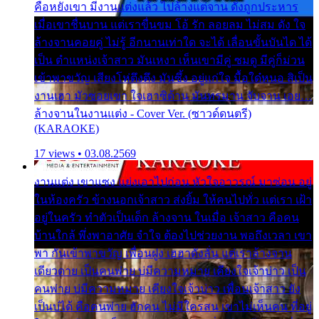
คือหยังเขา มีงานแต่งแล้ว ไปล้างแต่จาน ดั่งถูกประหาร
เมื่อเขาชื่นบาน แต่เราขื่นขม โอ้ รัก ลอยลม ไม่สม ดัง ใจ
ล้างจานคอยคู่ ไม่รู้ อีกนานเท่าใด จะได้ เลื่อนขั้นบันได ได้
เป็น ตำแหน่งเจ้าสาว มันเหงา เห็นเขามีคู่ ซมดู มีคู่ก็ม่วน
เข้าพาขวัญ เสียงโห่ตึงตึง มันซึ้ง อยู่แก่ใจ มื้อใด๋หนอ สิเป็น
งานเฮา มัวซอยเขา ใจเฮาซิด้าน มันทรมาน จับจาน เอย…
ล้างจานในงานแต่ง - Cover Ver. (ซาวด์ดนตรี)
(KARAOKE)
17 views • 03.08.2569
งานแต่ง เขาแซง แย่งเอาไปก่อน หัวใจอาวรณ์ มาซ่อน อยู่
ในห้องครัว ข้างนอกเจ้าสาว ส่งยิ้ม ให้คนไปทั่ว แต่เรา เฝ้า
อยู่ในครัว ทำตัวเป็นเด็ก ล้างจาน ในเมื่อ เจ้าสาว คือคน
บ้านใกล้ พึ่งพาอาศัย จำใจ ต้องไปช่วยงาน พอถึงเวลา เขา
พา กันเข้าพาขวัญ เพื่อนฝูง เฮฮาดังลั่น แต่เราล้างจาน
เดียวดาย เป็นคนพ่าย บ่มีความหมาย เคียงใจเจ้าบ่าว เป็น
คนพ่าย บ่มีความหมาย เคียงใจเจ้าบ่าว เพื่อนเจ้าสาว ยัง
เป็นบ่ได้ คือคนพ่าย ฮักคน ไม่มีใครสน เขาไม่เห็นคน ที่อยู่