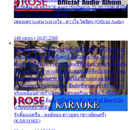
ขอรักคืน 24. 01:19:56 คนเรารักกันยาก 25. 01:23:06 หัวใจ
เถื่อน 26. 01:26:45 อยู่เพื่อลูก
เพลงเพราะเสนาะดวงใจ - ดาวใจ ไพจิตร (Official Audio)
140 views • 10.07.2569
ไม่เคยรักใครแน่หรือ อยากเชื่อถือก็ไม่กล้า ติ๋มใช่คนสวย
ตรึงใจ ติ๋มใช่งามซึ้งตรึงตรา พี่หรือจะมาหมายร่วมชีวี ก็
คนเขาลืออื้อฉาว ว่าสาวๆรุมตอมพี่ ติ๋มอยากรับรักเหมือน
กัน แต่หวั่นจะช้ำดวงฤดี กลัวแฟนของพี่ชี้หน้าด่าทอ ก็คน
ชื่อต๋อยต้อยตุ้มตุ๋ยต่าย พี่ยังลืมได้ง่ายๆเลยหนอ แค่ตัวเรา
สาวบ้านนา แสนจะซอมซ่อ ขืนรักขืนรอคงช้ำสักวัน ถ้า
จริงเหมือนคำพร่ำเฉลย พี่อย่าเฉยรีบมาหมั้น ถ้าพี่สู่ขอ
ตามธรรมเนียม ติ๋มจะเตรียมรับเกลียวสัมพันธ์ ผิดหวังไม่
หวั่นขอยอมได้เคียง
รักติ๋มแน่หรือ - หงษ์ทอง ดาวอุดร (ซาวด์ดนตรี)
(KARAOKE)