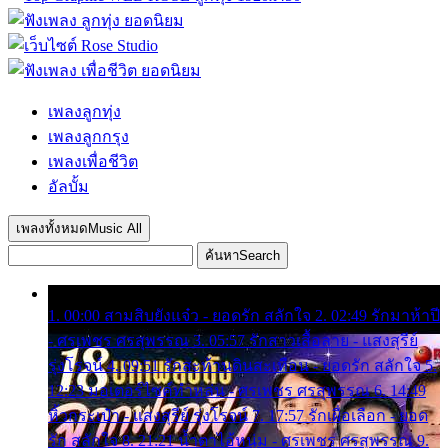
เพลงลูกทุ่ง
เพลงลูกกรุง
เพลงเพื่อชีวิต
อัลบั้ม
เพลงทั้งหมด
Music All
ค้นหา
Search
1. 00:00 สามสิบยังแจ๋ว - ยอดรัก สลักใจ 2. 02:49 รักมาห้าปี
- ศรเพชร ศรสุพรรณ 3. 05:57 รักสาวเสื้อลาย - แสงสุรีย์
รุ่งโรจน์ 4. 09:51 รักสะท้านดินสะเทือน - ยอดรัก สลักใจ 5.
12:23 มอเตอร์ไซค์ทำหล่น - ศรเพชร ศรสุพรรณ 6. 14:49
หิ้วกระเป๋า - แสงสุรีย์ รุ่งโรจน์ 7. 17:57 รักเผื่อเลือก - ยอด
รัก สลักใจ 8. 21:21 น้ำตาไอ้หนุ่ม - ศรเพชร ศรสุพรรณ 9.