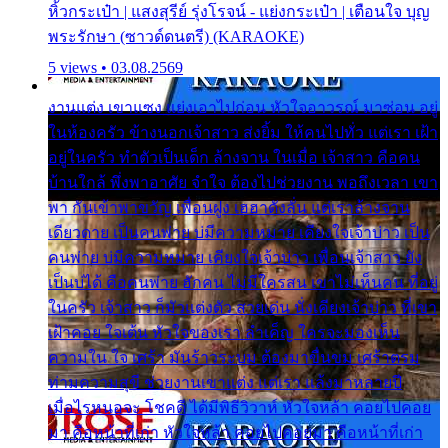
หิ้วกระเป๋า | แสงสุรีย์ รุ่งโรจน์ - แย่งกระเป๋า | เตือนใจ บุญ
พระรักษา (ซาวด์ดนตรี) (KARAOKE)
5 views • 03.08.2569
งานแต่ง เขาแซง แย่งเอาไปก่อน หัวใจอาวรณ์ มาซ่อน อยู่
ในห้องครัว ข้างนอกเจ้าสาว ส่งยิ้ม ให้คนไปทั่ว แต่เรา เฝ้า
อยู่ในครัว ทำตัวเป็นเด็ก ล้างจาน ในเมื่อ เจ้าสาว คือคน
บ้านใกล้ พึ่งพาอาศัย จำใจ ต้องไปช่วยงาน พอถึงเวลา เขา
พา กันเข้าพาขวัญ เพื่อนฝูง เฮฮาดังลั่น แต่เราล้างจาน
เดียวดาย เป็นคนพ่าย บ่มีความหมาย เคียงใจเจ้าบ่าว เป็น
คนพ่าย บ่มีความหมาย เคียงใจเจ้าบ่าว เพื่อนเจ้าสาว ยัง
เป็นบ่ได้ คือคนพ่าย ฮักคน ไม่มีใครสน เขาไม่เห็นคน ที่อยู่
ในครัว เจ้าสาว ก็มัวแต่งตัว สวยเด่น นั่งเคียงเจ้าบ่าว ที่เขา
เฝ้าคอย ใจเต้น หัวใจของเรา ลำเค็ญ ใครจะมองเห็น
ความใน ใจ เศร้า มันร้าวระบม ต้องมาขื่นขม เศร้าตรม
ท่ามความสุขี ช่วยงานเขาแต่ง แต่เรา แล้งมาหลายปี
เมื่อไรหนอจะ โชคดี ได้มีพิธีวิวาห์ หัวใจหล้า คอยไปคอย
มา คือหน้าที่เก่า หัวใจหล้า คอยไปคอยมา คือหน้าที่เก่า