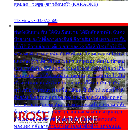
สุดยอด - วงซูซู (ซาวด์ดนตรี) (KARAOKE)
113 views • 03.07.2569
พ่อส่งเงินสามพัน ให้ฉันเรียนราม ได้อีกสักสามพัน ฉันคง
บ๊าย บาย จะไปซื้อกางเกงยีนส์ ลีวายส์มาใส่ เพราะเราเป็น
เด็กใต้ ลีวายส์อย่างเดียว อยากจะโชว์ถึงหิวโซ เด็กใต้ก็ไม่
หวั่น ตกตัวละหลายพัน กัดฟันซื้อมา ให้เด็กเทพเหลียวมอง
และต้องรู้ว่า เด็กใต้ไม่ธรรมดา แต่สุดยอด เดินโยกย้ายเย
ยวน กวนโอ๊ยพอได้ เพราะว่านุ่งลีวายส์ ตัวใหม่ใส่มา เดิน
เข้ามหาลัย จิ๊กโก๊มองหน้า ท่าจะมีปัญหา ไม่พอใจ ได้เป็น
เรื่องแน่นอน แต่ฉันไม่หวั่น เลยแหลงใต้ถามมัน ว่ามัน
พรั่นพรือ มันตอบว่าไม่พรื่อ เปลี่ยนเป็นยิ้มให้ เจอะเด็กใต้
ด้วยกัน ก็เลยรอด สุดยอด สุดยอด สุดยอด มันสุดยอด สุด
ยอด สุดยอด สุดยอด มันสุดยอด แอบหลงรักสาวราม ที่พัก
ห้องเช่า เธอผิวขาวผมยาว ปากแดงแหลงกลาง ถูกสเป็ก
จริงเธอ อยู่ห้องข้างข้าง อยากเข้าไปแหลงกลาง กลัว
ทองแดง กลับจากรามมาเจอ เธอมาซื้อข้าว แต่ก่อนนั้น