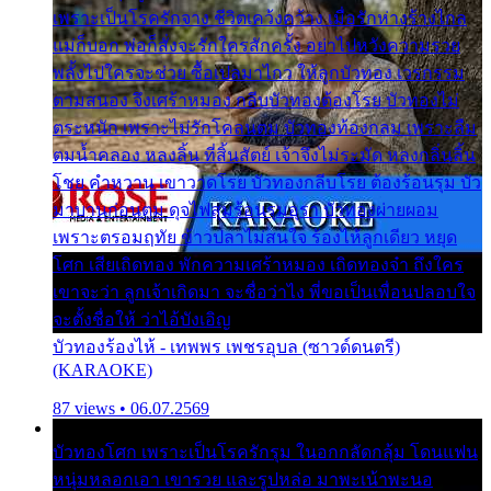
เพราะเป็นโรครักจาง ชีวิตเคว้งคว้าง เมื่อรักห่างร้างไกล
แม่ก็บอก พ่อก็สั่งจะรักใครสักครั้ง อย่าไปหวังความรวย
พลั้งไปใครจะช่วย ซื้อเปลมาไกว ให้ลูกบัวทอง เวรกรรม
ตามสนอง จึงเศร้าหมอง กลีบบัวทองต้องโรย บัวทองไม่
ตระหนัก เพราะไม่รักโคลนตม บัวทองท้องกลม เพราะลืม
ตมน้ำคลอง หลงลิ้น ที่สิ้นสัตย์ เจ้าจึงไม่ระมัด หลงกลิ่นลิ้น
โชย คำหวาน เขาวาดโรย บัวทองกลีบโรย ต้องร้อนรุม บัว
มาบานก่อนตูม ดุจไฟสุมร้อนรุมอุรา บัวทองผ่ายผอม
เพราะตรอมฤทัย ข้าวปลาไม่สนใจ ร้องไห้ลูกเดียว หยุด
โศก เสียเถิดทอง พักความเศร้าหมอง เถิดทองจ๋า ถึงใคร
เขาจะว่า ลูกเจ้าเกิดมา จะชื่อว่าไง พี่ขอเป็นเพื่อนปลอบใจ
จะตั้งชื่อให้ ว่าไอ้บังเอิญ
บัวทองร้องไห้ - เทพพร เพชรอุบล (ซาวด์ดนตรี)
(KARAOKE)
87 views • 06.07.2569
บัวทองโศก เพราะเป็นโรครักรุม ในอกกลัดกลุ้ม โดนแฟน
หนุ่มหลอกเอา เขารวย และรูปหล่อ มาพะเน้าพะนอ