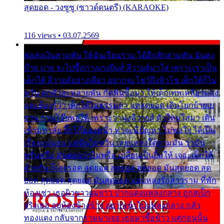
สุดยอด - วงซูซู (ซาวด์ดนตรี) (KARAOKE)
116 views • 03.07.2569
พ่อส่งเงินสามพัน ให้ฉันเรียนราม ได้อีกสักสามพัน ฉันคง
บ๊าย บาย จะไปซื้อกางเกงยีนส์ ลีวายส์มาใส่ เพราะเราเป็น
เด็กใต้ ลีวายส์อย่างเดียว อยากจะโชว์ถึงหิวโซ เด็กใต้ก็ไม่
หวั่น ตกตัวละหลายพัน กัดฟันซื้อมา ให้เด็กเทพเหลียวมอง
และต้องรู้ว่า เด็กใต้ไม่ธรรมดา แต่สุดยอด เดินโยกย้ายเย
ยวน กวนโอ๊ยพอได้ เพราะว่านุ่งลีวายส์ ตัวใหม่ใส่มา เดิน
เข้ามหาลัย จิ๊กโก๊มองหน้า ท่าจะมีปัญหา ไม่พอใจ ได้เป็น
เรื่องแน่นอน แต่ฉันไม่หวั่น เลยแหลงใต้ถามมัน ว่ามัน
พรั่นพรือ มันตอบว่าไม่พรื่อ เปลี่ยนเป็นยิ้มให้ เจอะเด็กใต้
ด้วยกัน ก็เลยรอด สุดยอด สุดยอด สุดยอด มันสุดยอด สุด
ยอด สุดยอด สุดยอด มันสุดยอด แอบหลงรักสาวราม ที่พัก
ห้องเช่า เธอผิวขาวผมยาว ปากแดงแหลงกลาง ถูกสเป็ก
จริงเธอ อยู่ห้องข้างข้าง อยากเข้าไปแหลงกลาง กลัว
ทองแดง กลับจากรามมาเจอ เธอมาซื้อข้าว แต่ก่อนนั้น