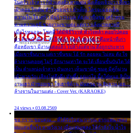
ในครัว เจ้าสาว ก็มัวแต่งตัว สวยเด่น นั่งเคียงเจ้าบ่าว ที่เขา
เฝ้าคอย ใจเต้น หัวใจของเรา ลำเค็ญ ใครจะมองเห็น
ความใน ใจ เศร้า มันร้าวระบม ต้องมาขื่นขม เศร้าตรม
ท่ามความสุขี ช่วยงานเขาแต่ง แต่เรา แล้งมาหลายปี
เมื่อไรหนอจะ โชคดี ได้มีพิธีวิวาห์ หัวใจหล้า คอยไปคอย
มา คือหน้าที่เก่า หัวใจหล้า คอยไปคอยมา คือหน้าที่เก่า
คือหยังเขา มีงานแต่งแล้ว ไปล้างแต่จาน ดั่งถูกประหาร
เมื่อเขาชื่นบาน แต่เราขื่นขม โอ้ รัก ลอยลม ไม่สม ดัง ใจ
ล้างจานคอยคู่ ไม่รู้ อีกนานเท่าใด จะได้ เลื่อนขั้นบันได ได้
เป็น ตำแหน่งเจ้าสาว มันเหงา เห็นเขามีคู่ ซมดู มีคู่ก็ม่วน
เข้าพาขวัญ เสียงโห่ตึงตึง มันซึ้ง อยู่แก่ใจ มื้อใด๋หนอ สิเป็น
งานเฮา มัวซอยเขา ใจเฮาซิด้าน มันทรมาน จับจาน เอย…
ล้างจานในงานแต่ง - Cover Ver. (KARAOKE)
24 views • 03.08.2569
ขอ กราบ ขอบคุณ.... ที่ได้รับไออุ่น การุณ จากแฟน เพลง
ผมแสนชื่นใจ หายวังเวง เมื่อแฟนเพลง ให้กำลังใจ น้ำใจ