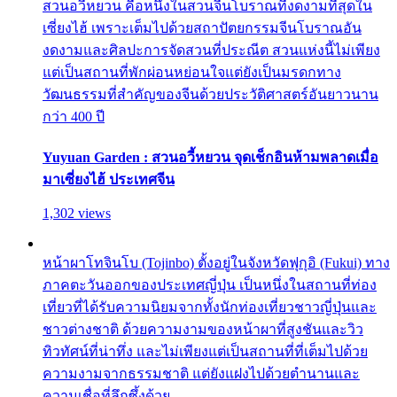
สวนอวี้หยวน คือหนึ่งในสวนจีนโบราณที่งดงามที่สุดใน
เซี่ยงไฮ้ เพราะเต็มไปด้วยสถาปัตยกรรมจีนโบราณอัน
งดงามและศิลปะการจัดสวนที่ประณีต สวนแห่งนี้ไม่เพียง
แต่เป็นสถานที่พักผ่อนหย่อนใจแต่ยังเป็นมรดกทาง
วัฒนธรรมที่สำคัญของจีนด้วยประวัติศาสตร์อันยาวนาน
กว่า 400 ปี
Yuyuan Garden : สวนอวี้หยวน จุดเช็กอินห้ามพลาดเมื่อ
มาเซี่ยงไฮ้ ประเทศจีน
1,302 views
หน้าผาโทจินโบ (Tojinbo) ตั้งอยู่ในจังหวัดฟุกุอิ (Fukui) ทาง
ภาคตะวันออกของประเทศญี่ปุ่น เป็นหนึ่งในสถานที่ท่อง
เที่ยวที่ได้รับความนิยมจากทั้งนักท่องเที่ยวชาวญี่ปุ่นและ
ชาวต่างชาติ ด้วยความงามของหน้าผาที่สูงชันและวิว
ทิวทัศน์ที่น่าทึ่ง และไม่เพียงแต่เป็นสถานที่ที่เต็มไปด้วย
ความงามจากธรรมชาติ แต่ยังแฝงไปด้วยตำนานและ
ความเชื่อที่ลึกซึ้งด้วย