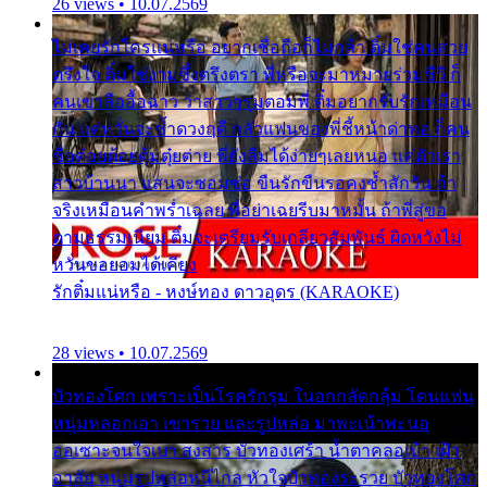
26 views • 10.07.2569
ไม่เคยรักใครแน่หรือ อยากเชื่อถือก็ไม่กล้า ติ๋มใช่คนสวย
ตรึงใจ ติ๋มใช่งามซึ้งตรึงตรา พี่หรือจะมาหมายร่วมชีวี ก็
คนเขาลืออื้อฉาว ว่าสาวๆรุมตอมพี่ ติ๋มอยากรับรักเหมือน
กัน แต่หวั่นจะช้ำดวงฤดี กลัวแฟนของพี่ชี้หน้าด่าทอ ก็คน
ชื่อต๋อยต้อยตุ้มตุ๋ยต่าย พี่ยังลืมได้ง่ายๆเลยหนอ แค่ตัวเรา
สาวบ้านนา แสนจะซอมซ่อ ขืนรักขืนรอคงช้ำสักวัน ถ้า
จริงเหมือนคำพร่ำเฉลย พี่อย่าเฉยรีบมาหมั้น ถ้าพี่สู่ขอ
ตามธรรมเนียม ติ๋มจะเตรียมรับเกลียวสัมพันธ์ ผิดหวังไม่
หวั่นขอยอมได้เคียง
รักติ๋มแน่หรือ - หงษ์ทอง ดาวอุดร (KARAOKE)
28 views • 10.07.2569
บัวทองโศก เพราะเป็นโรครักรุม ในอกกลัดกลุ้ม โดนแฟน
หนุ่มหลอกเอา เขารวย และรูปหล่อ มาพะเน้าพะนอ
ออเซาะจนใจเบา สงสาร บัวทองเศร้า น้ำตาคลอเบ้า เฝ้า
อาลัย หนุ่มรูปหล่อหนีไกล หัวใจบัวทองระรวย บัวทองโศก