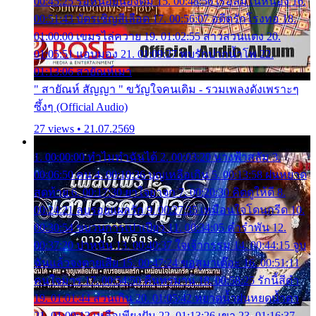
00:45:25 รอหน่อยน้องติ๋ม 15. 00:48:56 เรือล่มในหนอง 16.
00:51:43 บัตรเชิญสีเลือด 17. 00:56:07 อดีตรักโรงทอ 18.
01:00:00 เขมรไล่ควาย 19. 01:02:55 สาวสวนแตง 20.
01:05:51 แอบมอง 21. 01:09:27 พบรักปากน้ำโพ 22.
01:13:06 สายัณห์เมา
" สายัณห์ สัญญา " ขวัญใจคนเดิม - รวมเพลงดังเพราะๆ
ซึ้งๆ (Official Audio)
27 views • 21.07.2569
1. 00:00:00 ทำไมทำฉันได้ 2. 00:03:20 นางฟ้าสลัม 3.
00:06:50 คน 4. 00:10:36 บุญเหลือเกิน 5. 00:13:58 ฝนหยาด
สุดท้าย 6. 00:17:30 ยาใจยาจก 7. 00:20:30 คิดดูให้ดี 8.
00:24:21 ลบรอยแผลรัก 9. 00:27:35 เหมือนใจโดนกรีด 10.
00:30:54 ขบวนการเปาเปียว 11. 00:34:05 คำรำพัน 12.
00:37:20 ปาหนัน 13. 00:40:37 ใจเจ้ากรรม 14. 00:44:15 จูบ
ฉันแล้วจงตายเสีย 15. 00:47:24 ขอสูมาเต๊อะ 16. 00:51:11
คนใจมาร 17. 00:54:50 คืนทรมาน 18. 00:58:25 รักนี้สีดำ
19. 01:01:44 ส่วนเกิน 20. 01:05:42 หยาดน้ำฝนหยดน้ำตา
21. 01:09:13 เหลือเพียงฝัน 22. 01:13:26 เขา 23. 01:16:37