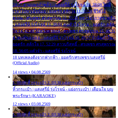
24:27 สามเณรกำพร้า - แสงสุรีย์ รุ่งโรจน์ 10. 28:08 ไม่มี
เวลาไปหาเมียน้อย - ยอดรัก สลักใจ 11. 31:29 ชีวิตไอ้
ธรรม - ศรเพชร ศรสุพรรณ 12. 35:26 ทหารอากาศขาดรัก
- แสงสุรีย์ รุ่งโรจน์ 13. 39:01 คนหัวใจโทรม - ยอดรัก สลัก
ใจ 14. 42:49 ไอ้หวังตายแน่ - ศรเพชร ศรสุพรรณ 15. 46:35
ธาตุแท้ของเธอ - แสงสุรีย์ รุ่งโรจน์ 16. 49:57 กำนันกำใน -
ยอดรัก สลักใจ 17. 52:29 สาวบริสุทธิ์ - ศรเพชร ศรสุพรรณ
18. 56:05 แต๋วจ๋า - แสงสุรีย์ รุ่งโรจน์
18 บทเพลงดังจากฟากฟ้า - ยอดรัก/ศรเพชร/แสงสุรีย์
(Official Audio)
14 views • 04.08.2569
1. 00:00 หิ้วกระเป๋า 2. 03:30 แย่งกระเป๋า
หิ้วกระเป๋า | แสงสุรีย์ รุ่งโรจน์ - แย่งกระเป๋า | เตือนใจ บุญ
พระรักษา (KARAOKE)
12 views • 03.08.2569
1. 00:00 หิ้วกระเป๋า 2. 03:30 แย่งกระเป๋า