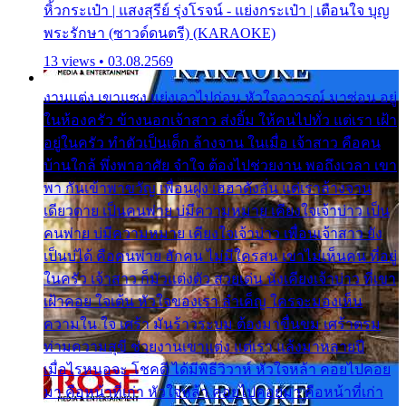
หิ้วกระเป๋า | แสงสุรีย์ รุ่งโรจน์ - แย่งกระเป๋า | เตือนใจ บุญ
พระรักษา (ซาวด์ดนตรี) (KARAOKE)
13 views • 03.08.2569
งานแต่ง เขาแซง แย่งเอาไปก่อน หัวใจอาวรณ์ มาซ่อน อยู่
ในห้องครัว ข้างนอกเจ้าสาว ส่งยิ้ม ให้คนไปทั่ว แต่เรา เฝ้า
อยู่ในครัว ทำตัวเป็นเด็ก ล้างจาน ในเมื่อ เจ้าสาว คือคน
บ้านใกล้ พึ่งพาอาศัย จำใจ ต้องไปช่วยงาน พอถึงเวลา เขา
พา กันเข้าพาขวัญ เพื่อนฝูง เฮฮาดังลั่น แต่เราล้างจาน
เดียวดาย เป็นคนพ่าย บ่มีความหมาย เคียงใจเจ้าบ่าว เป็น
คนพ่าย บ่มีความหมาย เคียงใจเจ้าบ่าว เพื่อนเจ้าสาว ยัง
เป็นบ่ได้ คือคนพ่าย ฮักคน ไม่มีใครสน เขาไม่เห็นคน ที่อยู่
ในครัว เจ้าสาว ก็มัวแต่งตัว สวยเด่น นั่งเคียงเจ้าบ่าว ที่เขา
เฝ้าคอย ใจเต้น หัวใจของเรา ลำเค็ญ ใครจะมองเห็น
ความใน ใจ เศร้า มันร้าวระบม ต้องมาขื่นขม เศร้าตรม
ท่ามความสุขี ช่วยงานเขาแต่ง แต่เรา แล้งมาหลายปี
เมื่อไรหนอจะ โชคดี ได้มีพิธีวิวาห์ หัวใจหล้า คอยไปคอย
มา คือหน้าที่เก่า หัวใจหล้า คอยไปคอยมา คือหน้าที่เก่า