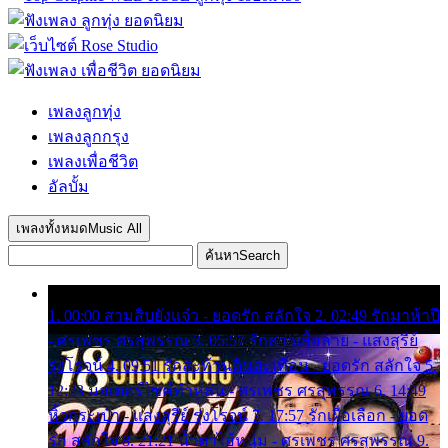
เพลงลูกทุ่ง
เพลงลูกกรุง
เพลงเพื่อชีวิต
อัลบั้ม
เพลงทั้งหมด
Music All
ค้นหา
Search
1. 00:00 สามสิบยังแจ๋ว - ยอดรัก สลักใจ 2. 02:49 รักมาห้าปี
- ศรเพชร ศรสุพรรณ 3. 05:57 รักสาวเสื้อลาย - แสงสุรีย์
รุ่งโรจน์ 4. 09:51 รักสะท้านดินสะเทือน - ยอดรัก สลักใจ 5.
12:23 มอเตอร์ไซค์ทำหล่น - ศรเพชร ศรสุพรรณ 6. 14:49
หิ้วกระเป๋า - แสงสุรีย์ รุ่งโรจน์ 7. 17:57 รักเผื่อเลือก - ยอด
รัก สลักใจ 8. 21:21 น้ำตาไอ้หนุ่ม - ศรเพชร ศรสุพรรณ 9.