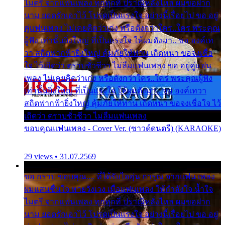
ไมตรี จากแฟนเพลง ทุกทุกที่ ปราณีหลั่งไหล ผมขอฝาก
นาม ยอดรักเอาไว้ โปรดเป็นแรงใจ อย่างนี้เรื่อยไป ขอ อยู่
คู่แฟนเพลง ไม่เคยคิดว่าเก่ง หรือดังกว่าใคร..ใคร พระคุณ
ผู้ฟัง เท่านั้นยิ่งใหญ่ ที่เป็นแรงใจ ให้ผมดังมา.. ขอ องค์เท
วา สถิตฟากฟ้ายิ่งใหญ่ คุ้มภัยให้ท่าน เถิดหนา ขอจงเชื่อ
ใจ ไว้เถิดว่า ตราบชั่วชีวา ไม่ลืมแฟนเพลง ขอ อยู่คู่แฟน
เพลง ไม่เคยคิดว่าเก่ง หรือดังกว่าใคร..ใคร พระคุณผู้ฟัง
เท่านั้นยิ่งใหญ่ ที่เป็นแรงใจ ให้ผมดังมา.. ขอ องค์เทวา
สถิตฟากฟ้ายิ่งใหญ่ คุ้มภัยให้ท่าน เถิดหนา ขอจงเชื่อใจ ไว้
เถิดว่า ตราบชั่วชีวา ไม่ลืมแฟนเพลง
ขอบคุณแฟนเพลง - Cover Ver. (ซาวด์ดนตรี) (KARAOKE)
29 views • 31.07.2569
ขอ กราบ ขอบคุณ.... ที่ได้รับไออุ่น การุณ จากแฟน เพลง
ผมแสนชื่นใจ หายวังเวง เมื่อแฟนเพลง ให้กำลังใจ น้ำใจ
ไมตรี จากแฟนเพลง ทุกทุกที่ ปราณีหลั่งไหล ผมขอฝาก
นาม ยอดรักเอาไว้ โปรดเป็นแรงใจ อย่างนี้เรื่อยไป ขอ อยู่