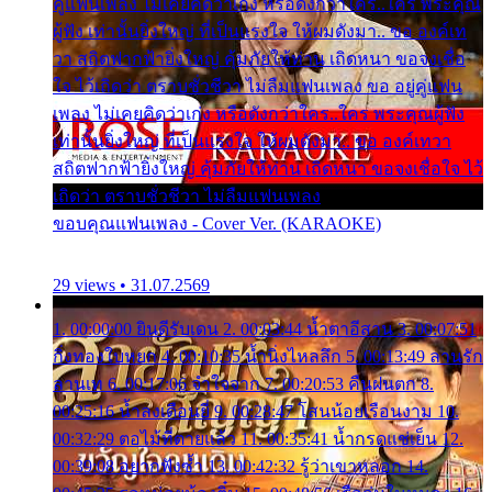
คู่แฟนเพลง ไม่เคยคิดว่าเก่ง หรือดังกว่าใคร..ใคร พระคุณ
ผู้ฟัง เท่านั้นยิ่งใหญ่ ที่เป็นแรงใจ ให้ผมดังมา.. ขอ องค์เท
วา สถิตฟากฟ้ายิ่งใหญ่ คุ้มภัยให้ท่าน เถิดหนา ขอจงเชื่อ
ใจ ไว้เถิดว่า ตราบชั่วชีวา ไม่ลืมแฟนเพลง ขอ อยู่คู่แฟน
เพลง ไม่เคยคิดว่าเก่ง หรือดังกว่าใคร..ใคร พระคุณผู้ฟัง
เท่านั้นยิ่งใหญ่ ที่เป็นแรงใจ ให้ผมดังมา.. ขอ องค์เทวา
สถิตฟากฟ้ายิ่งใหญ่ คุ้มภัยให้ท่าน เถิดหนา ขอจงเชื่อใจ ไว้
เถิดว่า ตราบชั่วชีวา ไม่ลืมแฟนเพลง
ขอบคุณแฟนเพลง - Cover Ver. (KARAOKE)
29 views • 31.07.2569
1. 00:00:00 ยินดีรับเดน 2. 00:03:44 น้ำตาอีสาน 3. 00:07:51
กิ่งทองใบหยก 4. 00:10:35 น้ำนิ่งไหลลึก 5. 00:13:49 ลานรัก
ลานเท 6. 00:17:06 จำใจจาก 7. 00:20:53 คืนฝนตก 8.
00:25:16 น้ำลงเดือนยี่ 9. 00:28:47 โสนน้อยเรือนงาม 10.
00:32:29 ตอไม้ที่ตายแล้ว 11. 00:35:41 น้ำกรดแช่เย็น 12.
00:39:08 อยากฟังซ้ำ 13. 00:42:32 รู้ว่าเขาหลอก 14.