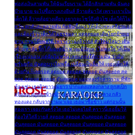
พ่อส่งเงินสามพัน ให้ฉันเรียนราม ได้อีกสักสามพัน ฉันคง
บ๊าย บาย จะไปซื้อกางเกงยีนส์ ลีวายส์มาใส่ เพราะเราเป็น
เด็กใต้ ลีวายส์อย่างเดียว อยากจะโชว์ถึงหิวโซ เด็กใต้ก็ไม่
หวั่น ตกตัวละหลายพัน กัดฟันซื้อมา ให้เด็กเทพเหลียวมอง
และต้องรู้ว่า เด็กใต้ไม่ธรรมดา แต่สุดยอด เดินโยกย้ายเย
ยวน กวนโอ๊ยพอได้ เพราะว่านุ่งลีวายส์ ตัวใหม่ใส่มา เดิน
เข้ามหาลัย จิ๊กโก๊มองหน้า ท่าจะมีปัญหา ไม่พอใจ ได้เป็น
เรื่องแน่นอน แต่ฉันไม่หวั่น เลยแหลงใต้ถามมัน ว่ามัน
พรั่นพรือ มันตอบว่าไม่พรื่อ เปลี่ยนเป็นยิ้มให้ เจอะเด็กใต้
ด้วยกัน ก็เลยรอด สุดยอด สุดยอด สุดยอด มันสุดยอด สุด
ยอด สุดยอด สุดยอด มันสุดยอด แอบหลงรักสาวราม ที่พัก
ห้องเช่า เธอผิวขาวผมยาว ปากแดงแหลงกลาง ถูกสเป็ก
จริงเธอ อยู่ห้องข้างข้าง อยากเข้าไปแหลงกลาง กลัว
ทองแดง กลับจากรามมาเจอ เธอมาซื้อข้าว แต่ก่อนนั้น
สองเรา เจอะกันครั้งใด เธอไม่เคยไยดี คราวนี้เธอยิ้มให้
ต้องให้ใส่ลีวายส์ สุดยอด สุดยอด มันสุดยอด มันสุดยอด
มันสุดยอด มันสุดยอด มันสุดยอด มันสุดยอด มันสุดยอด
มันสุดยอด มันสุดยอด มันสุดยอด มันสุดยอด มันสุดยอด