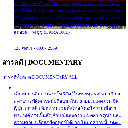
สองเรา เจอะกันครั้งใด เธอไม่เคยไยดี คราวนี้เธอยิ้มให้
ต้องให้ใส่ลีวายส์ สุดยอด สุดยอด มันสุดยอด มันสุดยอด
มันสุดยอด มันสุดยอด มันสุดยอด มันสุดยอด มันสุดยอด
มันสุดยอด มันสุดยอด มันสุดยอด มันสุดยอด มันสุดยอด
สุดยอด - วงซูซู (KARAOKE)
123 views • 03.07.2569
สารคดี
|
DOCUMENTARY
สารคดีทั้งหมด
DOCUMENTARY ALL
เจ้าแม่กวนอิมเป็นพระโพธิสัตว์ในพระพุทธศาสนานิกาย
มหายาน มีผู้เคารพนับถือบูชาในหลายประเทศ เช่น จีน
ญี่ปุ่น เกาหลี เวียดนาม รวมทั้งไทย โดยมีความเชื่อว่า
พระองค์ทรงเป็นสัญลักษณ์แห่งความเมตตา กรุณา และ
ความช่วยเหลือแก่ผู้ตกทุกข์ได้ยาก ในบทความนี้ Palanla