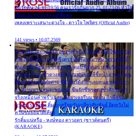
ขอรักคืน 24. 01:19:56 คนเรารักกันยาก 25. 01:23:06 หัวใจ
เถื่อน 26. 01:26:45 อยู่เพื่อลูก
เพลงเพราะเสนาะดวงใจ - ดาวใจ ไพจิตร (Official Audio)
141 views • 10.07.2569
ไม่เคยรักใครแน่หรือ อยากเชื่อถือก็ไม่กล้า ติ๋มใช่คนสวย
ตรึงใจ ติ๋มใช่งามซึ้งตรึงตรา พี่หรือจะมาหมายร่วมชีวี ก็
คนเขาลืออื้อฉาว ว่าสาวๆรุมตอมพี่ ติ๋มอยากรับรักเหมือน
กัน แต่หวั่นจะช้ำดวงฤดี กลัวแฟนของพี่ชี้หน้าด่าทอ ก็คน
ชื่อต๋อยต้อยตุ้มตุ๋ยต่าย พี่ยังลืมได้ง่ายๆเลยหนอ แค่ตัวเรา
สาวบ้านนา แสนจะซอมซ่อ ขืนรักขืนรอคงช้ำสักวัน ถ้า
จริงเหมือนคำพร่ำเฉลย พี่อย่าเฉยรีบมาหมั้น ถ้าพี่สู่ขอ
ตามธรรมเนียม ติ๋มจะเตรียมรับเกลียวสัมพันธ์ ผิดหวังไม่
หวั่นขอยอมได้เคียง
รักติ๋มแน่หรือ - หงษ์ทอง ดาวอุดร (ซาวด์ดนตรี)
(KARAOKE)