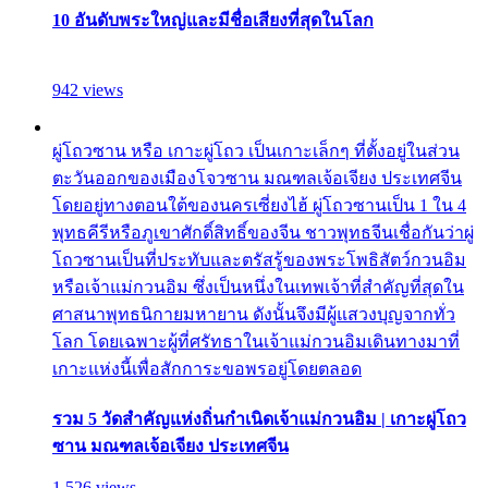
10 อันดับพระใหญ่และมีชื่อเสียงที่สุดในโลก
942 views
ผู่โถวซาน หรือ เกาะผู่โถว เป็นเกาะเล็กๆ ที่ตั้งอยู่ในส่วน
ตะวันออกของเมืองโจวซาน มณฑลเจ้อเจียง ประเทศจีน
โดยอยู่ทางตอนใต้ของนครเซี่ยงไฮ้ ผู่โถวซานเป็น 1 ใน 4
พุทธคีรีหรือภูเขาศักดิ์สิทธิ์ของจีน ชาวพุทธจีนเชื่อกันว่าผู่
โถวซานเป็นที่ประทับและตรัสรู้ของพระโพธิสัตว์กวนอิม
หรือเจ้าแม่กวนอิม ซึ่งเป็นหนึ่งในเทพเจ้าที่สำคัญที่สุดใน
ศาสนาพุทธนิกายมหายาน ดังนั้นจึงมีผู้แสวงบุญจากทั่ว
โลก โดยเฉพาะผู้ที่ศรัทธาในเจ้าแม่กวนอิมเดินทางมาที่
เกาะแห่งนี้เพื่อสักการะขอพรอยู่โดยตลอด
รวม 5 วัดสำคัญแห่งถิ่นกำเนิดเจ้าแม่กวนอิม | เกาะผู่โถว
ซาน มณฑลเจ้อเจียง ประเทศจีน
1,526 views