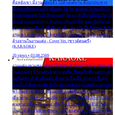
คือหยังเขา มีงานแต่งแล้ว ไปล้างแต่จาน ดั่งถูกประหาร
เมื่อเขาชื่นบาน แต่เราขื่นขม โอ้ รัก ลอยลม ไม่สม ดัง ใจ
ล้างจานคอยคู่ ไม่รู้ อีกนานเท่าใด จะได้ เลื่อนขั้นบันได ได้
เป็น ตำแหน่งเจ้าสาว มันเหงา เห็นเขามีคู่ ซมดู มีคู่ก็ม่วน
เข้าพาขวัญ เสียงโห่ตึงตึง มันซึ้ง อยู่แก่ใจ มื้อใด๋หนอ สิเป็น
งานเฮา มัวซอยเขา ใจเฮาซิด้าน มันทรมาน จับจาน เอย…
ล้างจานในงานแต่ง - Cover Ver. (ซาวด์ดนตรี)
(KARAOKE)
20 views • 03.08.2569
งานแต่ง เขาแซง แย่งเอาไปก่อน หัวใจอาวรณ์ มาซ่อน อยู่
ในห้องครัว ข้างนอกเจ้าสาว ส่งยิ้ม ให้คนไปทั่ว แต่เรา เฝ้า
อยู่ในครัว ทำตัวเป็นเด็ก ล้างจาน ในเมื่อ เจ้าสาว คือคน
บ้านใกล้ พึ่งพาอาศัย จำใจ ต้องไปช่วยงาน พอถึงเวลา เขา
พา กันเข้าพาขวัญ เพื่อนฝูง เฮฮาดังลั่น แต่เราล้างจาน
เดียวดาย เป็นคนพ่าย บ่มีความหมาย เคียงใจเจ้าบ่าว เป็น
คนพ่าย บ่มีความหมาย เคียงใจเจ้าบ่าว เพื่อนเจ้าสาว ยัง
เป็นบ่ได้ คือคนพ่าย ฮักคน ไม่มีใครสน เขาไม่เห็นคน ที่อยู่