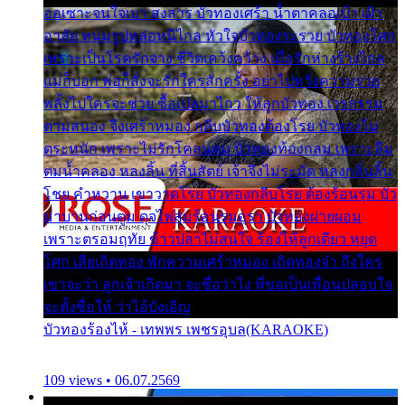
ออเซาะจนใจเบา สงสาร บัวทองเศร้า น้ำตาคลอเบ้า เฝ้า
อาลัย หนุ่มรูปหล่อหนีไกล หัวใจบัวทองระรวย บัวทองโศก
เพราะเป็นโรครักจาง ชีวิตเคว้งคว้าง เมื่อรักห่างร้างไกล
แม่ก็บอก พ่อก็สั่งจะรักใครสักครั้ง อย่าไปหวังความรวย
พลั้งไปใครจะช่วย ซื้อเปลมาไกว ให้ลูกบัวทอง เวรกรรม
ตามสนอง จึงเศร้าหมอง กลีบบัวทองต้องโรย บัวทองไม่
ตระหนัก เพราะไม่รักโคลนตม บัวทองท้องกลม เพราะลืม
ตมน้ำคลอง หลงลิ้น ที่สิ้นสัตย์ เจ้าจึงไม่ระมัด หลงกลิ่นลิ้น
โชย คำหวาน เขาวาดโรย บัวทองกลีบโรย ต้องร้อนรุม บัว
มาบานก่อนตูม ดุจไฟสุมร้อนรุมอุรา บัวทองผ่ายผอม
เพราะตรอมฤทัย ข้าวปลาไม่สนใจ ร้องไห้ลูกเดียว หยุด
โศก เสียเถิดทอง พักความเศร้าหมอง เถิดทองจ๋า ถึงใคร
เขาจะว่า ลูกเจ้าเกิดมา จะชื่อว่าไง พี่ขอเป็นเพื่อนปลอบใจ
จะตั้งชื่อให้ ว่าไอ้บังเอิญ
บัวทองร้องไห้ - เทพพร เพชรอุบล(KARAOKE)
109 views • 06.07.2569