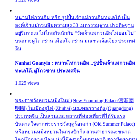
หนานไห่กวนอิม หรือ รูปปั้นเจ้าแม่กวนอิมทะเลใต้ เป็น
องค์เจ้าแม่กวนอิมความสูง 33 เมตรรวมฐาน ประดิษฐาน
อยู่ริมทะเล ไม่ไกลกันนักกับ “วัดเจ้าแม่กวนอิมไม่ยอมไป”
บนเกาะผู่โถวซาน เมืองโจวซาน มณฑลเจ้อเจียง ประเทศ
จีน
Nanhai Guanyin : หนานไห่กวนอิม...รูปปั้นเจ้าแม่กวนอิม
ทะเลใต้, ผู่โถวซาน ประเทศจีน
1,025 views
พระราชวังหยวนหมิงใหม่ (New Yuanming Palace/宮新園
明園) ในเมืองจูไห่ (Zhuhai) มณฑลกวางตุ้ง (Quangdong)
ประเทศจีน เป็นสวนและสถานที่ท่องเที่ยวที่ได้รับแรง
บันดาลใจจากพระราชวังฤดูร้อนเก่า (Old Summer Palace)
หรือหยวนหมิงหยวนในกรุงปักกิ่ง สวนสาธารณะขนาด
ใหญ่ใจกลางเมืองแห่งนี้มีครบทั้งธรรมชาติ สถาปัตยกรรม