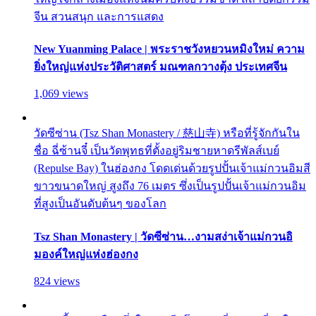
จีน สวนสนุก และการแสดง
New Yuanming Palace | พระราชวังหยวนหมิงใหม่ ความ
ยิ่งใหญ่แห่งประวัติศาสตร์ มณฑลกวางตุ้ง ประเทศจีน
1,069 views
วัดซีซ่าน (Tsz Shan Monastery / 慈山寺) หรือที่รู้จักกันใน
ชื่อ ฉี่ซ้านจี๋ เป็นวัดพุทธที่ตั้งอยู่ริมชายหาดรีพัลส์เบย์
(Repulse Bay) ในฮ่องกง โดดเด่นด้วยรูปปั้นเจ้าแม่กวนอิมสี
ขาวขนาดใหญ่ สูงถึง 76 เมตร ซึ่งเป็นรูปปั้นเจ้าแม่กวนอิม
ที่สูงเป็นอันดับต้นๆ ของโลก
Tsz Shan Monastery | วัดซีซ่าน…งามสง่าเจ้าแม่กวนอิ
มองค์ใหญ่แห่งฮ่องกง
824 views