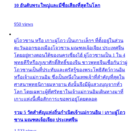
10 อันดับพระใหญ่และมีชื่อเสียงที่สุดในโลก
950 views
ผู่โถวซาน หรือ เกาะผู่โถว เป็นเกาะเล็กๆ ที่ตั้งอยู่ในส่วน
ตะวันออกของเมืองโจวซาน มณฑลเจ้อเจียง ประเทศจีน
โดยอยู่ทางตอนใต้ของนครเซี่ยงไฮ้ ผู่โถวซานเป็น 1 ใน 4
พุทธคีรีหรือภูเขาศักดิ์สิทธิ์ของจีน ชาวพุทธจีนเชื่อกันว่าผู่
โถวซานเป็นที่ประทับและตรัสรู้ของพระโพธิสัตว์กวนอิม
หรือเจ้าแม่กวนอิม ซึ่งเป็นหนึ่งในเทพเจ้าที่สำคัญที่สุดใน
ศาสนาพุทธนิกายมหายาน ดังนั้นจึงมีผู้แสวงบุญจากทั่ว
โลก โดยเฉพาะผู้ที่ศรัทธาในเจ้าแม่กวนอิมเดินทางมาที่
เกาะแห่งนี้เพื่อสักการะขอพรอยู่โดยตลอด
รวม 5 วัดสำคัญแห่งถิ่นกำเนิดเจ้าแม่กวนอิม | เกาะผู่โถว
ซาน มณฑลเจ้อเจียง ประเทศจีน
1,533 views