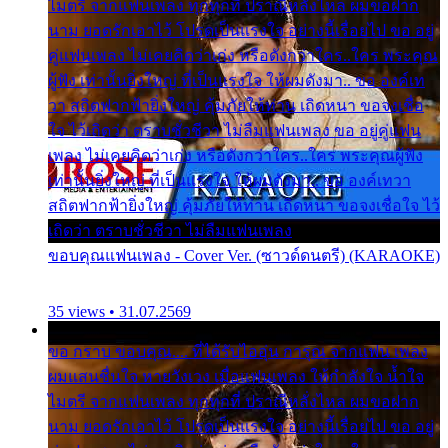
ไมตรี จากแฟนเพลง ทุกทุกที่ ปราณีหลั่งไหล ผมขอฝาก
นาม ยอดรักเอาไว้ โปรดเป็นแรงใจ อย่างนี้เรื่อยไป ขอ อยู่
คู่แฟนเพลง ไม่เคยคิดว่าเก่ง หรือดังกว่าใคร..ใคร พระคุณ
ผู้ฟัง เท่านั้นยิ่งใหญ่ ที่เป็นแรงใจ ให้ผมดังมา.. ขอ องค์เท
วา สถิตฟากฟ้ายิ่งใหญ่ คุ้มภัยให้ท่าน เถิดหนา ขอจงเชื่อ
ใจ ไว้เถิดว่า ตราบชั่วชีวา ไม่ลืมแฟนเพลง ขอ อยู่คู่แฟน
เพลง ไม่เคยคิดว่าเก่ง หรือดังกว่าใคร..ใคร พระคุณผู้ฟัง
เท่านั้นยิ่งใหญ่ ที่เป็นแรงใจ ให้ผมดังมา.. ขอ องค์เทวา
สถิตฟากฟ้ายิ่งใหญ่ คุ้มภัยให้ท่าน เถิดหนา ขอจงเชื่อใจ ไว้
เถิดว่า ตราบชั่วชีวา ไม่ลืมแฟนเพลง
ขอบคุณแฟนเพลง - Cover Ver. (ซาวด์ดนตรี) (KARAOKE)
35 views • 31.07.2569
ขอ กราบ ขอบคุณ.... ที่ได้รับไออุ่น การุณ จากแฟน เพลง
ผมแสนชื่นใจ หายวังเวง เมื่อแฟนเพลง ให้กำลังใจ น้ำใจ
ไมตรี จากแฟนเพลง ทุกทุกที่ ปราณีหลั่งไหล ผมขอฝาก
นาม ยอดรักเอาไว้ โปรดเป็นแรงใจ อย่างนี้เรื่อยไป ขอ อยู่