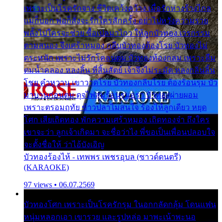
เพราะเป็นโรครักจาง ชีวิตเคว้งคว้าง เมื่อรักห่างร้างไกล
แม่ก็บอก พ่อก็สั่งจะรักใครสักครั้ง อย่าไปหวังความรวย
พลั้งไปใครจะช่วย ซื้อเปลมาไกว ให้ลูกบัวทอง เวรกรรม
ตามสนอง จึงเศร้าหมอง กลีบบัวทองต้องโรย บัวทองไม่
ตระหนัก เพราะไม่รักโคลนตม บัวทองท้องกลม เพราะลืม
ตมน้ำคลอง หลงลิ้น ที่สิ้นสัตย์ เจ้าจึงไม่ระมัด หลงกลิ่นลิ้น
โชย คำหวาน เขาวาดโรย บัวทองกลีบโรย ต้องร้อนรุม บัว
มาบานก่อนตูม ดุจไฟสุมร้อนรุมอุรา บัวทองผ่ายผอม
เพราะตรอมฤทัย ข้าวปลาไม่สนใจ ร้องไห้ลูกเดียว หยุด
โศก เสียเถิดทอง พักความเศร้าหมอง เถิดทองจ๋า ถึงใคร
เขาจะว่า ลูกเจ้าเกิดมา จะชื่อว่าไง พี่ขอเป็นเพื่อนปลอบใจ
จะตั้งชื่อให้ ว่าไอ้บังเอิญ
บัวทองร้องไห้ - เทพพร เพชรอุบล (ซาวด์ดนตรี)
(KARAOKE)
97 views • 06.07.2569
บัวทองโศก เพราะเป็นโรครักรุม ในอกกลัดกลุ้ม โดนแฟน
หนุ่มหลอกเอา เขารวย และรูปหล่อ มาพะเน้าพะนอ