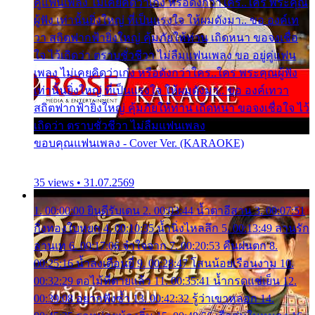
คู่แฟนเพลง ไม่เคยคิดว่าเก่ง หรือดังกว่าใคร..ใคร พระคุณ
ผู้ฟัง เท่านั้นยิ่งใหญ่ ที่เป็นแรงใจ ให้ผมดังมา.. ขอ องค์เท
วา สถิตฟากฟ้ายิ่งใหญ่ คุ้มภัยให้ท่าน เถิดหนา ขอจงเชื่อ
ใจ ไว้เถิดว่า ตราบชั่วชีวา ไม่ลืมแฟนเพลง ขอ อยู่คู่แฟน
เพลง ไม่เคยคิดว่าเก่ง หรือดังกว่าใคร..ใคร พระคุณผู้ฟัง
เท่านั้นยิ่งใหญ่ ที่เป็นแรงใจ ให้ผมดังมา.. ขอ องค์เทวา
สถิตฟากฟ้ายิ่งใหญ่ คุ้มภัยให้ท่าน เถิดหนา ขอจงเชื่อใจ ไว้
เถิดว่า ตราบชั่วชีวา ไม่ลืมแฟนเพลง
ขอบคุณแฟนเพลง - Cover Ver. (KARAOKE)
35 views • 31.07.2569
1. 00:00:00 ยินดีรับเดน 2. 00:03:44 น้ำตาอีสาน 3. 00:07:51
กิ่งทองใบหยก 4. 00:10:35 น้ำนิ่งไหลลึก 5. 00:13:49 ลานรัก
ลานเท 6. 00:17:06 จำใจจาก 7. 00:20:53 คืนฝนตก 8.
00:25:16 น้ำลงเดือนยี่ 9. 00:28:47 โสนน้อยเรือนงาม 10.
00:32:29 ตอไม้ที่ตายแล้ว 11. 00:35:41 น้ำกรดแช่เย็น 12.
00:39:08 อยากฟังซ้ำ 13. 00:42:32 รู้ว่าเขาหลอก 14.