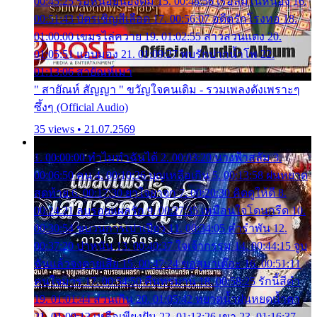
00:45:25 รอหน่อยน้องติ๋ม 15. 00:48:56 เรือล่มในหนอง 16.
00:51:43 บัตรเชิญสีเลือด 17. 00:56:07 อดีตรักโรงทอ 18.
01:00:00 เขมรไล่ควาย 19. 01:02:55 สาวสวนแตง 20.
01:05:51 แอบมอง 21. 01:09:27 พบรักปากน้ำโพ 22.
01:13:06 สายัณห์เมา
" สายัณห์ สัญญา " ขวัญใจคนเดิม - รวมเพลงดังเพราะๆ
ซึ้งๆ (Official Audio)
35 views • 21.07.2569
1. 00:00:00 ทำไมทำฉันได้ 2. 00:03:20 นางฟ้าสลัม 3.
00:06:50 คน 4. 00:10:36 บุญเหลือเกิน 5. 00:13:58 ฝนหยาด
สุดท้าย 6. 00:17:30 ยาใจยาจก 7. 00:20:30 คิดดูให้ดี 8.
00:24:21 ลบรอยแผลรัก 9. 00:27:35 เหมือนใจโดนกรีด 10.
00:30:54 ขบวนการเปาเปียว 11. 00:34:05 คำรำพัน 12.
00:37:20 ปาหนัน 13. 00:40:37 ใจเจ้ากรรม 14. 00:44:15 จูบ
ฉันแล้วจงตายเสีย 15. 00:47:24 ขอสูมาเต๊อะ 16. 00:51:11
คนใจมาร 17. 00:54:50 คืนทรมาน 18. 00:58:25 รักนี้สีดำ
19. 01:01:44 ส่วนเกิน 20. 01:05:42 หยาดน้ำฝนหยดน้ำตา
21. 01:09:13 เหลือเพียงฝัน 22. 01:13:26 เขา 23. 01:16:37