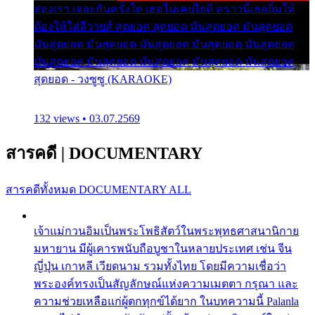
สองเรา เจอะกันครั้งใด เธอไม่เคยไยดี คราวนี้เธอยิ้มให้
ต้องให้ใส่ลีวายส์ สุดยอด สุดยอด มันสุดยอด มันสุดยอด
มันสุดยอด มันสุดยอด มันสุดยอด มันสุดยอด มันสุดยอด
มันสุดยอด มันสุดยอด มันสุดยอด มันสุดยอด มันสุดยอด
สุดยอด - วงซูซู (KARAOKE)
132 views • 03.07.2569
สารคดี
|
DOCUMENTARY
สารคดีทั้งหมด
DOCUMENTARY ALL
เจ้าแม่กวนอิมเป็นพระโพธิสัตว์ในพระพุทธศาสนานิกาย
มหายาน มีผู้เคารพนับถือบูชาในหลายประเทศ เช่น จีน
ญี่ปุ่น เกาหลี เวียดนาม รวมทั้งไทย โดยมีความเชื่อว่า
พระองค์ทรงเป็นสัญลักษณ์แห่งความเมตตา กรุณา และ
ความช่วยเหลือแก่ผู้ตกทุกข์ได้ยาก ในบทความนี้ Palanla