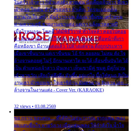
ในครัว เจ้าสาว ก็มัวแต่งตัว สวยเด่น นั่งเคียงเจ้าบ่าว ที่เขา
เฝ้าคอย ใจเต้น หัวใจของเรา ลำเค็ญ ใครจะมองเห็น
ความใน ใจ เศร้า มันร้าวระบม ต้องมาขื่นขม เศร้าตรม
ท่ามความสุขี ช่วยงานเขาแต่ง แต่เรา แล้งมาหลายปี
เมื่อไรหนอจะ โชคดี ได้มีพิธีวิวาห์ หัวใจหล้า คอยไปคอย
มา คือหน้าที่เก่า หัวใจหล้า คอยไปคอยมา คือหน้าที่เก่า
คือหยังเขา มีงานแต่งแล้ว ไปล้างแต่จาน ดั่งถูกประหาร
เมื่อเขาชื่นบาน แต่เราขื่นขม โอ้ รัก ลอยลม ไม่สม ดัง ใจ
ล้างจานคอยคู่ ไม่รู้ อีกนานเท่าใด จะได้ เลื่อนขั้นบันได ได้
เป็น ตำแหน่งเจ้าสาว มันเหงา เห็นเขามีคู่ ซมดู มีคู่ก็ม่วน
เข้าพาขวัญ เสียงโห่ตึงตึง มันซึ้ง อยู่แก่ใจ มื้อใด๋หนอ สิเป็น
งานเฮา มัวซอยเขา ใจเฮาซิด้าน มันทรมาน จับจาน เอย…
ล้างจานในงานแต่ง - Cover Ver. (KARAOKE)
32 views • 03.08.2569
ขอ กราบ ขอบคุณ.... ที่ได้รับไออุ่น การุณ จากแฟน เพลง
ผมแสนชื่นใจ หายวังเวง เมื่อแฟนเพลง ให้กำลังใจ น้ำใจ