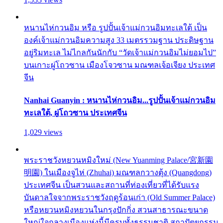
หนานไห่กวนอิม หรือ รูปปั้นเจ้าแม่กวนอิมทะเลใต้ เป็น
องค์เจ้าแม่กวนอิมความสูง 33 เมตรรวมฐาน ประดิษฐาน
อยู่ริมทะเล ไม่ไกลกันนักกับ “วัดเจ้าแม่กวนอิมไม่ยอมไป”
บนเกาะผู่โถวซาน เมืองโจวซาน มณฑลเจ้อเจียง ประเทศ
จีน
Nanhai Guanyin : หนานไห่กวนอิม...รูปปั้นเจ้าแม่กวนอิม
ทะเลใต้, ผู่โถวซาน ประเทศจีน
1,029 views
พระราชวังหยวนหมิงใหม่ (New Yuanming Palace/宮新園
明園) ในเมืองจูไห่ (Zhuhai) มณฑลกวางตุ้ง (Quangdong)
ประเทศจีน เป็นสวนและสถานที่ท่องเที่ยวที่ได้รับแรง
บันดาลใจจากพระราชวังฤดูร้อนเก่า (Old Summer Palace)
หรือหยวนหมิงหยวนในกรุงปักกิ่ง สวนสาธารณะขนาด
ใหญ่ใจกลางเมืองแห่งนี้มีครบทั้งธรรมชาติ สถาปัตยกรรม