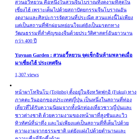
สวนอวี้หยวน คือหนึ่งในสวนจีนโบราณที่งดงามที่สุดใน
เซี่ยงไฮ้ เพราะเต็มไปด้วยสถาปัตยกรรมจีนโบราณอัน
งดงามและศิลปะการจัดสวนที่ประณีต สวนแห่งนี้ไม่เพียง
แต่เป็นสถานที่พักผ่อนหย่อนใจแต่ยังเป็นมรดกทาง
วัฒนธรรมที่สำคัญของจีนด้วยประวัติศาสตร์อันยาวนาน
กว่า 400 ปี
Yuyuan Garden : สวนอวี้หยวน จุดเช็กอินห้ามพลาดเมื่อ
มาเซี่ยงไฮ้ ประเทศจีน
1,307 views
หน้าผาโทจินโบ (Tojinbo) ตั้งอยู่ในจังหวัดฟุกุอิ (Fukui) ทาง
ภาคตะวันออกของประเทศญี่ปุ่น เป็นหนึ่งในสถานที่ท่อง
เที่ยวที่ได้รับความนิยมจากทั้งนักท่องเที่ยวชาวญี่ปุ่นและ
ชาวต่างชาติ ด้วยความงามของหน้าผาที่สูงชันและวิว
ทิวทัศน์ที่น่าทึ่ง และไม่เพียงแต่เป็นสถานที่ที่เต็มไปด้วย
ความงามจากธรรมชาติ แต่ยังแฝงไปด้วยตำนานและ
ความเชื่อที่ลึกซึ้งด้วย