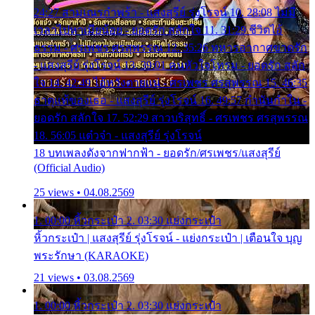
24:27 สามเณรกำพร้า - แสงสุรีย์ รุ่งโรจน์ 10. 28:08 ไม่มี
เวลาไปหาเมียน้อย - ยอดรัก สลักใจ 11. 31:29 ชีวิตไอ้
ธรรม - ศรเพชร ศรสุพรรณ 12. 35:26 ทหารอากาศขาดรัก
- แสงสุรีย์ รุ่งโรจน์ 13. 39:01 คนหัวใจโทรม - ยอดรัก สลัก
ใจ 14. 42:49 ไอ้หวังตายแน่ - ศรเพชร ศรสุพรรณ 15. 46:35
ธาตุแท้ของเธอ - แสงสุรีย์ รุ่งโรจน์ 16. 49:57 กำนันกำใน -
ยอดรัก สลักใจ 17. 52:29 สาวบริสุทธิ์ - ศรเพชร ศรสุพรรณ
18. 56:05 แต๋วจ๋า - แสงสุรีย์ รุ่งโรจน์
18 บทเพลงดังจากฟากฟ้า - ยอดรัก/ศรเพชร/แสงสุรีย์
(Official Audio)
25 views • 04.08.2569
1. 00:00 หิ้วกระเป๋า 2. 03:30 แย่งกระเป๋า
หิ้วกระเป๋า | แสงสุรีย์ รุ่งโรจน์ - แย่งกระเป๋า | เตือนใจ บุญ
พระรักษา (KARAOKE)
21 views • 03.08.2569
1. 00:00 หิ้วกระเป๋า 2. 03:30 แย่งกระเป๋า