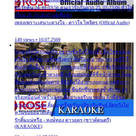
ขอรักคืน 24. 01:19:56 คนเรารักกันยาก 25. 01:23:06 หัวใจ
เถื่อน 26. 01:26:45 อยู่เพื่อลูก
เพลงเพราะเสนาะดวงใจ - ดาวใจ ไพจิตร (Official Audio)
149 views • 10.07.2569
ไม่เคยรักใครแน่หรือ อยากเชื่อถือก็ไม่กล้า ติ๋มใช่คนสวย
ตรึงใจ ติ๋มใช่งามซึ้งตรึงตรา พี่หรือจะมาหมายร่วมชีวี ก็
คนเขาลืออื้อฉาว ว่าสาวๆรุมตอมพี่ ติ๋มอยากรับรักเหมือน
กัน แต่หวั่นจะช้ำดวงฤดี กลัวแฟนของพี่ชี้หน้าด่าทอ ก็คน
ชื่อต๋อยต้อยตุ้มตุ๋ยต่าย พี่ยังลืมได้ง่ายๆเลยหนอ แค่ตัวเรา
สาวบ้านนา แสนจะซอมซ่อ ขืนรักขืนรอคงช้ำสักวัน ถ้า
จริงเหมือนคำพร่ำเฉลย พี่อย่าเฉยรีบมาหมั้น ถ้าพี่สู่ขอ
ตามธรรมเนียม ติ๋มจะเตรียมรับเกลียวสัมพันธ์ ผิดหวังไม่
หวั่นขอยอมได้เคียง
รักติ๋มแน่หรือ - หงษ์ทอง ดาวอุดร (ซาวด์ดนตรี)
(KARAOKE)