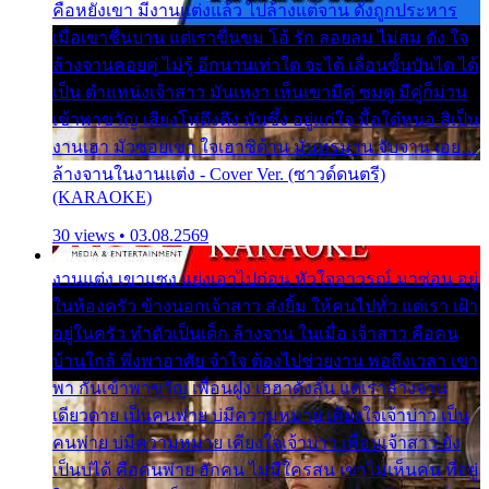
คือหยังเขา มีงานแต่งแล้ว ไปล้างแต่จาน ดั่งถูกประหาร
เมื่อเขาชื่นบาน แต่เราขื่นขม โอ้ รัก ลอยลม ไม่สม ดัง ใจ
ล้างจานคอยคู่ ไม่รู้ อีกนานเท่าใด จะได้ เลื่อนขั้นบันได ได้
เป็น ตำแหน่งเจ้าสาว มันเหงา เห็นเขามีคู่ ซมดู มีคู่ก็ม่วน
เข้าพาขวัญ เสียงโห่ตึงตึง มันซึ้ง อยู่แก่ใจ มื้อใด๋หนอ สิเป็น
งานเฮา มัวซอยเขา ใจเฮาซิด้าน มันทรมาน จับจาน เอย…
ล้างจานในงานแต่ง - Cover Ver. (ซาวด์ดนตรี)
(KARAOKE)
30 views • 03.08.2569
งานแต่ง เขาแซง แย่งเอาไปก่อน หัวใจอาวรณ์ มาซ่อน อยู่
ในห้องครัว ข้างนอกเจ้าสาว ส่งยิ้ม ให้คนไปทั่ว แต่เรา เฝ้า
อยู่ในครัว ทำตัวเป็นเด็ก ล้างจาน ในเมื่อ เจ้าสาว คือคน
บ้านใกล้ พึ่งพาอาศัย จำใจ ต้องไปช่วยงาน พอถึงเวลา เขา
พา กันเข้าพาขวัญ เพื่อนฝูง เฮฮาดังลั่น แต่เราล้างจาน
เดียวดาย เป็นคนพ่าย บ่มีความหมาย เคียงใจเจ้าบ่าว เป็น
คนพ่าย บ่มีความหมาย เคียงใจเจ้าบ่าว เพื่อนเจ้าสาว ยัง
เป็นบ่ได้ คือคนพ่าย ฮักคน ไม่มีใครสน เขาไม่เห็นคน ที่อยู่