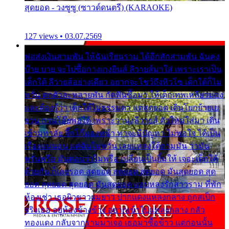
สุดยอด - วงซูซู (ซาวด์ดนตรี) (KARAOKE)
127 views • 03.07.2569
พ่อส่งเงินสามพัน ให้ฉันเรียนราม ได้อีกสักสามพัน ฉันคง
บ๊าย บาย จะไปซื้อกางเกงยีนส์ ลีวายส์มาใส่ เพราะเราเป็น
เด็กใต้ ลีวายส์อย่างเดียว อยากจะโชว์ถึงหิวโซ เด็กใต้ก็ไม่
หวั่น ตกตัวละหลายพัน กัดฟันซื้อมา ให้เด็กเทพเหลียวมอง
และต้องรู้ว่า เด็กใต้ไม่ธรรมดา แต่สุดยอด เดินโยกย้ายเย
ยวน กวนโอ๊ยพอได้ เพราะว่านุ่งลีวายส์ ตัวใหม่ใส่มา เดิน
เข้ามหาลัย จิ๊กโก๊มองหน้า ท่าจะมีปัญหา ไม่พอใจ ได้เป็น
เรื่องแน่นอน แต่ฉันไม่หวั่น เลยแหลงใต้ถามมัน ว่ามัน
พรั่นพรือ มันตอบว่าไม่พรื่อ เปลี่ยนเป็นยิ้มให้ เจอะเด็กใต้
ด้วยกัน ก็เลยรอด สุดยอด สุดยอด สุดยอด มันสุดยอด สุด
ยอด สุดยอด สุดยอด มันสุดยอด แอบหลงรักสาวราม ที่พัก
ห้องเช่า เธอผิวขาวผมยาว ปากแดงแหลงกลาง ถูกสเป็ก
จริงเธอ อยู่ห้องข้างข้าง อยากเข้าไปแหลงกลาง กลัว
ทองแดง กลับจากรามมาเจอ เธอมาซื้อข้าว แต่ก่อนนั้น