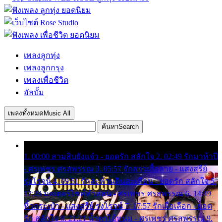
เพลงลูกทุ่ง
เพลงลูกกรุง
เพลงเพื่อชีวิต
อัลบั้ม
เพลงทั้งหมด
Music All
ค้นหา
Search
1. 00:00 สามสิบยังแจ๋ว - ยอดรัก สลักใจ 2. 02:49 รักมาห้าปี
- ศรเพชร ศรสุพรรณ 3. 05:57 รักสาวเสื้อลาย - แสงสุรีย์
รุ่งโรจน์ 4. 09:51 รักสะท้านดินสะเทือน - ยอดรัก สลักใจ 5.
12:23 มอเตอร์ไซค์ทำหล่น - ศรเพชร ศรสุพรรณ 6. 14:49
หิ้วกระเป๋า - แสงสุรีย์ รุ่งโรจน์ 7. 17:57 รักเผื่อเลือก - ยอด
รัก สลักใจ 8. 21:21 น้ำตาไอ้หนุ่ม - ศรเพชร ศรสุพรรณ 9.