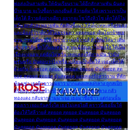
พ่อส่งเงินสามพัน ให้ฉันเรียนราม ได้อีกสักสามพัน ฉันคง
บ๊าย บาย จะไปซื้อกางเกงยีนส์ ลีวายส์มาใส่ เพราะเราเป็น
เด็กใต้ ลีวายส์อย่างเดียว อยากจะโชว์ถึงหิวโซ เด็กใต้ก็ไม่
หวั่น ตกตัวละหลายพัน กัดฟันซื้อมา ให้เด็กเทพเหลียวมอง
และต้องรู้ว่า เด็กใต้ไม่ธรรมดา แต่สุดยอด เดินโยกย้ายเย
ยวน กวนโอ๊ยพอได้ เพราะว่านุ่งลีวายส์ ตัวใหม่ใส่มา เดิน
เข้ามหาลัย จิ๊กโก๊มองหน้า ท่าจะมีปัญหา ไม่พอใจ ได้เป็น
เรื่องแน่นอน แต่ฉันไม่หวั่น เลยแหลงใต้ถามมัน ว่ามัน
พรั่นพรือ มันตอบว่าไม่พรื่อ เปลี่ยนเป็นยิ้มให้ เจอะเด็กใต้
ด้วยกัน ก็เลยรอด สุดยอด สุดยอด สุดยอด มันสุดยอด สุด
ยอด สุดยอด สุดยอด มันสุดยอด แอบหลงรักสาวราม ที่พัก
ห้องเช่า เธอผิวขาวผมยาว ปากแดงแหลงกลาง ถูกสเป็ก
จริงเธอ อยู่ห้องข้างข้าง อยากเข้าไปแหลงกลาง กลัว
ทองแดง กลับจากรามมาเจอ เธอมาซื้อข้าว แต่ก่อนนั้น
สองเรา เจอะกันครั้งใด เธอไม่เคยไยดี คราวนี้เธอยิ้มให้
ต้องให้ใส่ลีวายส์ สุดยอด สุดยอด มันสุดยอด มันสุดยอด
มันสุดยอด มันสุดยอด มันสุดยอด มันสุดยอด มันสุดยอด
มันสุดยอด มันสุดยอด มันสุดยอด มันสุดยอด มันสุดยอด