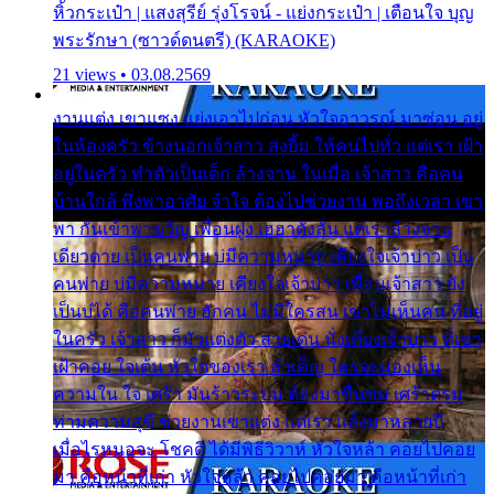
หิ้วกระเป๋า | แสงสุรีย์ รุ่งโรจน์ - แย่งกระเป๋า | เตือนใจ บุญ
พระรักษา (ซาวด์ดนตรี) (KARAOKE)
21 views • 03.08.2569
งานแต่ง เขาแซง แย่งเอาไปก่อน หัวใจอาวรณ์ มาซ่อน อยู่
ในห้องครัว ข้างนอกเจ้าสาว ส่งยิ้ม ให้คนไปทั่ว แต่เรา เฝ้า
อยู่ในครัว ทำตัวเป็นเด็ก ล้างจาน ในเมื่อ เจ้าสาว คือคน
บ้านใกล้ พึ่งพาอาศัย จำใจ ต้องไปช่วยงาน พอถึงเวลา เขา
พา กันเข้าพาขวัญ เพื่อนฝูง เฮฮาดังลั่น แต่เราล้างจาน
เดียวดาย เป็นคนพ่าย บ่มีความหมาย เคียงใจเจ้าบ่าว เป็น
คนพ่าย บ่มีความหมาย เคียงใจเจ้าบ่าว เพื่อนเจ้าสาว ยัง
เป็นบ่ได้ คือคนพ่าย ฮักคน ไม่มีใครสน เขาไม่เห็นคน ที่อยู่
ในครัว เจ้าสาว ก็มัวแต่งตัว สวยเด่น นั่งเคียงเจ้าบ่าว ที่เขา
เฝ้าคอย ใจเต้น หัวใจของเรา ลำเค็ญ ใครจะมองเห็น
ความใน ใจ เศร้า มันร้าวระบม ต้องมาขื่นขม เศร้าตรม
ท่ามความสุขี ช่วยงานเขาแต่ง แต่เรา แล้งมาหลายปี
เมื่อไรหนอจะ โชคดี ได้มีพิธีวิวาห์ หัวใจหล้า คอยไปคอย
มา คือหน้าที่เก่า หัวใจหล้า คอยไปคอยมา คือหน้าที่เก่า