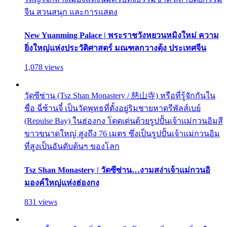
จีน สวนสนุก และการแสดง
New Yuanming Palace | พระราชวังหยวนหมิงใหม่ ความ
ยิ่งใหญ่แห่งประวัติศาสตร์ มณฑลกวางตุ้ง ประเทศจีน
1,078 views
วัดซีซ่าน (Tsz Shan Monastery / 慈山寺) หรือที่รู้จักกันใน
ชื่อ ฉี่ซ้านจี๋ เป็นวัดพุทธที่ตั้งอยู่ริมชายหาดรีพัลส์เบย์
(Repulse Bay) ในฮ่องกง โดดเด่นด้วยรูปปั้นเจ้าแม่กวนอิมสี
ขาวขนาดใหญ่ สูงถึง 76 เมตร ซึ่งเป็นรูปปั้นเจ้าแม่กวนอิม
ที่สูงเป็นอันดับต้นๆ ของโลก
Tsz Shan Monastery | วัดซีซ่าน…งามสง่าเจ้าแม่กวนอิ
มองค์ใหญ่แห่งฮ่องกง
831 views