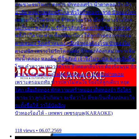
ออเซาะจนใจเบา สงสาร บัวทองเศร้า น้ำตาคลอเบ้า เฝ้า
อาลัย หนุ่มรูปหล่อหนีไกล หัวใจบัวทองระรวย บัวทองโศก
เพราะเป็นโรครักจาง ชีวิตเคว้งคว้าง เมื่อรักห่างร้างไกล
แม่ก็บอก พ่อก็สั่งจะรักใครสักครั้ง อย่าไปหวังความรวย
พลั้งไปใครจะช่วย ซื้อเปลมาไกว ให้ลูกบัวทอง เวรกรรม
ตามสนอง จึงเศร้าหมอง กลีบบัวทองต้องโรย บัวทองไม่
ตระหนัก เพราะไม่รักโคลนตม บัวทองท้องกลม เพราะลืม
ตมน้ำคลอง หลงลิ้น ที่สิ้นสัตย์ เจ้าจึงไม่ระมัด หลงกลิ่นลิ้น
โชย คำหวาน เขาวาดโรย บัวทองกลีบโรย ต้องร้อนรุม บัว
มาบานก่อนตูม ดุจไฟสุมร้อนรุมอุรา บัวทองผ่ายผอม
เพราะตรอมฤทัย ข้าวปลาไม่สนใจ ร้องไห้ลูกเดียว หยุด
โศก เสียเถิดทอง พักความเศร้าหมอง เถิดทองจ๋า ถึงใคร
เขาจะว่า ลูกเจ้าเกิดมา จะชื่อว่าไง พี่ขอเป็นเพื่อนปลอบใจ
จะตั้งชื่อให้ ว่าไอ้บังเอิญ
บัวทองร้องไห้ - เทพพร เพชรอุบล(KARAOKE)
118 views • 06.07.2569