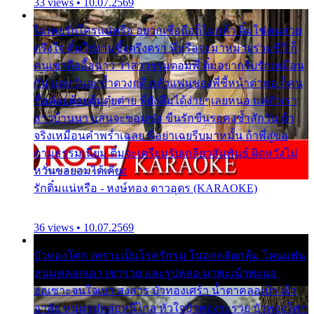
33 views • 10.07.2569
ไม่เคยรักใครแน่หรือ อยากเชื่อถือก็ไม่กล้า ติ๋มใช่คนสวย
ตรึงใจ ติ๋มใช่งามซึ้งตรึงตรา พี่หรือจะมาหมายร่วมชีวี ก็
คนเขาลืออื้อฉาว ว่าสาวๆรุมตอมพี่ ติ๋มอยากรับรักเหมือน
กัน แต่หวั่นจะช้ำดวงฤดี กลัวแฟนของพี่ชี้หน้าด่าทอ ก็คน
ชื่อต๋อยต้อยตุ้มตุ๋ยต่าย พี่ยังลืมได้ง่ายๆเลยหนอ แค่ตัวเรา
สาวบ้านนา แสนจะซอมซ่อ ขืนรักขืนรอคงช้ำสักวัน ถ้า
จริงเหมือนคำพร่ำเฉลย พี่อย่าเฉยรีบมาหมั้น ถ้าพี่สู่ขอ
ตามธรรมเนียม ติ๋มจะเตรียมรับเกลียวสัมพันธ์ ผิดหวังไม่
หวั่นขอยอมได้เคียง
รักติ๋มแน่หรือ - หงษ์ทอง ดาวอุดร (KARAOKE)
36 views • 10.07.2569
บัวทองโศก เพราะเป็นโรครักรุม ในอกกลัดกลุ้ม โดนแฟน
หนุ่มหลอกเอา เขารวย และรูปหล่อ มาพะเน้าพะนอ
ออเซาะจนใจเบา สงสาร บัวทองเศร้า น้ำตาคลอเบ้า เฝ้า
อาลัย หนุ่มรูปหล่อหนีไกล หัวใจบัวทองระรวย บัวทองโศก