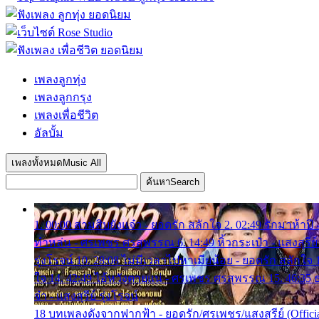
เพลงลูกทุ่ง
เพลงลูกกรุง
เพลงเพื่อชีวิต
อัลบั้ม
เพลงทั้งหมด
Music All
ค้นหา
Search
1. 00:00 สามสิบยังแจ๋ว - ยอดรัก สลักใจ 2. 02:49 รักมาห้าปี
ทำหล่น - ศรเพชร ศรสุพรรณ 6. 14:49 หิ้วกระเป๋า - แสงสุรีย์ 
รุ่งโรจน์ 10. 28:08 ไม่มีเวลาไปหาเมียน้อย - ยอดรัก สลักใ
ใจ 14. 42:49 ไอ้หวังตายแน่ - ศรเพชร ศรสุพรรณ 15. 46:35 ธา
จ๋า - แสงสุรีย์ รุ่งโรจน์
18 บทเพลงดังจากฟากฟ้า - ยอดรัก/ศรเพชร/แสงสุรีย์ (Officia