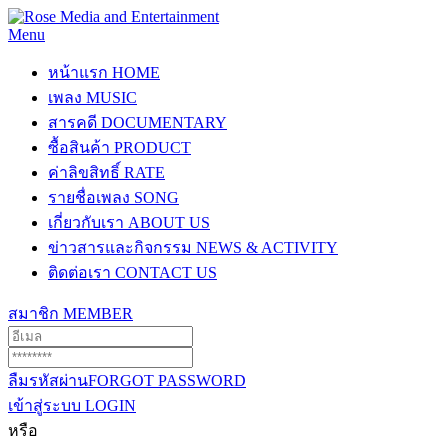
Menu
หน้าแรก
HOME
เพลง
MUSIC
สารคดี
DOCUMENTARY
ซื้อสินค้า
PRODUCT
ค่าลิขสิทธิ์
RATE
รายชื่อเพลง
SONG
เกี่ยวกับเรา
ABOUT US
ข่าวสารและกิจกรรม
NEWS & ACTIVITY
ติดต่อเรา
CONTACT US
สมาชิก
MEMBER
ลืมรหัสผ่าน
FORGOT PASSWORD
เข้าสู่ระบบ
LOGIN
หรือ