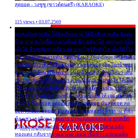
สุดยอด - วงซูซู (ซาวด์ดนตรี) (KARAOKE)
115 views • 03.07.2569
พ่อส่งเงินสามพัน ให้ฉันเรียนราม ได้อีกสักสามพัน ฉันคง
บ๊าย บาย จะไปซื้อกางเกงยีนส์ ลีวายส์มาใส่ เพราะเราเป็น
เด็กใต้ ลีวายส์อย่างเดียว อยากจะโชว์ถึงหิวโซ เด็กใต้ก็ไม่
หวั่น ตกตัวละหลายพัน กัดฟันซื้อมา ให้เด็กเทพเหลียวมอง
และต้องรู้ว่า เด็กใต้ไม่ธรรมดา แต่สุดยอด เดินโยกย้ายเย
ยวน กวนโอ๊ยพอได้ เพราะว่านุ่งลีวายส์ ตัวใหม่ใส่มา เดิน
เข้ามหาลัย จิ๊กโก๊มองหน้า ท่าจะมีปัญหา ไม่พอใจ ได้เป็น
เรื่องแน่นอน แต่ฉันไม่หวั่น เลยแหลงใต้ถามมัน ว่ามัน
พรั่นพรือ มันตอบว่าไม่พรื่อ เปลี่ยนเป็นยิ้มให้ เจอะเด็กใต้
ด้วยกัน ก็เลยรอด สุดยอด สุดยอด สุดยอด มันสุดยอด สุด
ยอด สุดยอด สุดยอด มันสุดยอด แอบหลงรักสาวราม ที่พัก
ห้องเช่า เธอผิวขาวผมยาว ปากแดงแหลงกลาง ถูกสเป็ก
จริงเธอ อยู่ห้องข้างข้าง อยากเข้าไปแหลงกลาง กลัว
ทองแดง กลับจากรามมาเจอ เธอมาซื้อข้าว แต่ก่อนนั้น