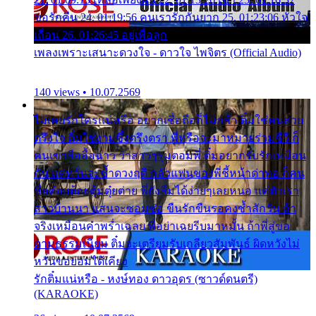
ขอรักคืน 24. 01:19:56 คนเรารักกันยาก 25. 01:23:06 หัวใจ
เถื่อน 26. 01:26:45 อยู่เพื่อลูก
เพลงเพราะเสนาะดวงใจ - ดาวใจ ไพจิตร (Official Audio)
140 views • 10.07.2569
ไม่เคยรักใครแน่หรือ อยากเชื่อถือก็ไม่กล้า ติ๋มใช่คนสวย
ตรึงใจ ติ๋มใช่งามซึ้งตรึงตรา พี่หรือจะมาหมายร่วมชีวี ก็
คนเขาลืออื้อฉาว ว่าสาวๆรุมตอมพี่ ติ๋มอยากรับรักเหมือน
กัน แต่หวั่นจะช้ำดวงฤดี กลัวแฟนของพี่ชี้หน้าด่าทอ ก็คน
ชื่อต๋อยต้อยตุ้มตุ๋ยต่าย พี่ยังลืมได้ง่ายๆเลยหนอ แค่ตัวเรา
สาวบ้านนา แสนจะซอมซ่อ ขืนรักขืนรอคงช้ำสักวัน ถ้า
จริงเหมือนคำพร่ำเฉลย พี่อย่าเฉยรีบมาหมั้น ถ้าพี่สู่ขอ
ตามธรรมเนียม ติ๋มจะเตรียมรับเกลียวสัมพันธ์ ผิดหวังไม่
หวั่นขอยอมได้เคียง
รักติ๋มแน่หรือ - หงษ์ทอง ดาวอุดร (ซาวด์ดนตรี)
(KARAOKE)