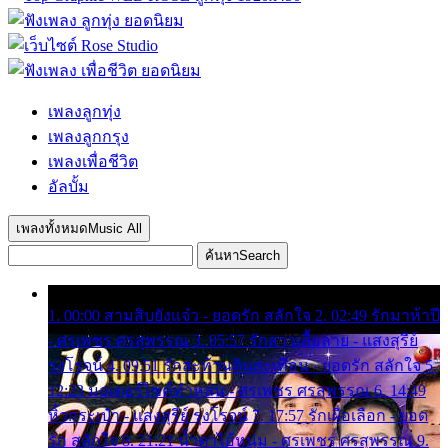
เพลงลูกทุ่ง
เพลงลูกกรุง
เพลงเพื่อชีวิต
อัลบั้ม
เพลงทั้งหมด
Music All
ค้นหา
Search
1. 00:00 สามสิบยังแจ๋ว - ยอดรัก สลักใจ 2. 02:49 รักมาห้าปี
- ศรเพชร ศรสุพรรณ 3. 05:57 รักสาวเสื้อลาย - แสงสุรีย์
รุ่งโรจน์ 4. 09:51 รักสะท้านดินสะเทือน - ยอดรัก สลักใจ 5.
12:23 มอเตอร์ไซค์ทำหล่น - ศรเพชร ศรสุพรรณ 6. 14:49
หิ้วกระเป๋า - แสงสุรีย์ รุ่งโรจน์ 7. 17:57 รักเผื่อเลือก - ยอด
รัก สลักใจ 8. 21:21 น้ำตาไอ้หนุ่ม - ศรเพชร ศรสุพรรณ 9.