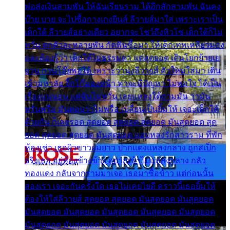
พ่อส่งเงินสามพัน ให้ฉันเรียนราม ได้อีกสักสามพัน ฉันคง
บ๊าย บาย จะไปซื้อกางเกงยีนส์ ลีวายส์มาใส่ เพราะเราเป็น
เด็กใต้ ลีวายส์อย่างเดียว อยากจะโชว์ถึงหิวโซ เด็กใต้ก็ไม่
หวั่น ตกตัวละหลายพัน กัดฟันซื้อมา ให้เด็กเทพเหลียวมอง
และต้องรู้ว่า เด็กใต้ไม่ธรรมดา แต่สุดยอด เดินโยกย้ายเย
ยวน กวนโอ๊ยพอได้ เพราะว่านุ่งลีวายส์ ตัวใหม่ใส่มา เดิน
เข้ามหาลัย จิ๊กโก๊มองหน้า ท่าจะมีปัญหา ไม่พอใจ ได้เป็น
เรื่องแน่นอน แต่ฉันไม่หวั่น เลยแหลงใต้ถามมัน ว่ามัน
พรั่นพรือ มันตอบว่าไม่พรื่อ เปลี่ยนเป็นยิ้มให้ เจอะเด็กใต้
ด้วยกัน ก็เลยรอด สุดยอด สุดยอด สุดยอด มันสุดยอด สุด
ยอด สุดยอด สุดยอด มันสุดยอด แอบหลงรักสาวราม ที่พัก
ห้องเช่า เธอผิวขาวผมยาว ปากแดงแหลงกลาง ถูกสเป็ก
จริงเธอ อยู่ห้องข้างข้าง อยากเข้าไปแหลงกลาง กลัว
ทองแดง กลับจากรามมาเจอ เธอมาซื้อข้าว แต่ก่อนนั้น
สองเรา เจอะกันครั้งใด เธอไม่เคยไยดี คราวนี้เธอยิ้มให้
ต้องให้ใส่ลีวายส์ สุดยอด สุดยอด มันสุดยอด มันสุดยอด
มันสุดยอด มันสุดยอด มันสุดยอด มันสุดยอด มันสุดยอด
มันสุดยอด มันสุดยอด มันสุดยอด มันสุดยอด มันสุดยอด