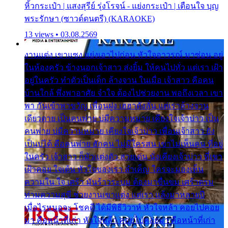
หิ้วกระเป๋า | แสงสุรีย์ รุ่งโรจน์ - แย่งกระเป๋า | เตือนใจ บุญ
พระรักษา (ซาวด์ดนตรี) (KARAOKE)
13 views • 03.08.2569
งานแต่ง เขาแซง แย่งเอาไปก่อน หัวใจอาวรณ์ มาซ่อน อยู่
ในห้องครัว ข้างนอกเจ้าสาว ส่งยิ้ม ให้คนไปทั่ว แต่เรา เฝ้า
อยู่ในครัว ทำตัวเป็นเด็ก ล้างจาน ในเมื่อ เจ้าสาว คือคน
บ้านใกล้ พึ่งพาอาศัย จำใจ ต้องไปช่วยงาน พอถึงเวลา เขา
พา กันเข้าพาขวัญ เพื่อนฝูง เฮฮาดังลั่น แต่เราล้างจาน
เดียวดาย เป็นคนพ่าย บ่มีความหมาย เคียงใจเจ้าบ่าว เป็น
คนพ่าย บ่มีความหมาย เคียงใจเจ้าบ่าว เพื่อนเจ้าสาว ยัง
เป็นบ่ได้ คือคนพ่าย ฮักคน ไม่มีใครสน เขาไม่เห็นคน ที่อยู่
ในครัว เจ้าสาว ก็มัวแต่งตัว สวยเด่น นั่งเคียงเจ้าบ่าว ที่เขา
เฝ้าคอย ใจเต้น หัวใจของเรา ลำเค็ญ ใครจะมองเห็น
ความใน ใจ เศร้า มันร้าวระบม ต้องมาขื่นขม เศร้าตรม
ท่ามความสุขี ช่วยงานเขาแต่ง แต่เรา แล้งมาหลายปี
เมื่อไรหนอจะ โชคดี ได้มีพิธีวิวาห์ หัวใจหล้า คอยไปคอย
มา คือหน้าที่เก่า หัวใจหล้า คอยไปคอยมา คือหน้าที่เก่า