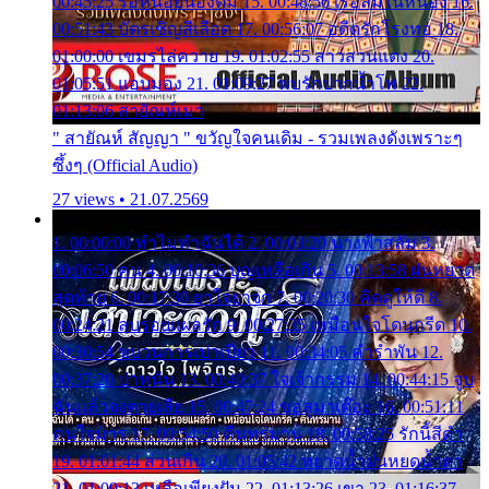
00:45:25 รอหน่อยน้องติ๋ม 15. 00:48:56 เรือล่มในหนอง 16.
00:51:43 บัตรเชิญสีเลือด 17. 00:56:07 อดีตรักโรงทอ 18.
01:00:00 เขมรไล่ควาย 19. 01:02:55 สาวสวนแตง 20.
01:05:51 แอบมอง 21. 01:09:27 พบรักปากน้ำโพ 22.
01:13:06 สายัณห์เมา
" สายัณห์ สัญญา " ขวัญใจคนเดิม - รวมเพลงดังเพราะๆ
ซึ้งๆ (Official Audio)
27 views • 21.07.2569
1. 00:00:00 ทำไมทำฉันได้ 2. 00:03:20 นางฟ้าสลัม 3.
00:06:50 คน 4. 00:10:36 บุญเหลือเกิน 5. 00:13:58 ฝนหยาด
สุดท้าย 6. 00:17:30 ยาใจยาจก 7. 00:20:30 คิดดูให้ดี 8.
00:24:21 ลบรอยแผลรัก 9. 00:27:35 เหมือนใจโดนกรีด 10.
00:30:54 ขบวนการเปาเปียว 11. 00:34:05 คำรำพัน 12.
00:37:20 ปาหนัน 13. 00:40:37 ใจเจ้ากรรม 14. 00:44:15 จูบ
ฉันแล้วจงตายเสีย 15. 00:47:24 ขอสูมาเต๊อะ 16. 00:51:11
คนใจมาร 17. 00:54:50 คืนทรมาน 18. 00:58:25 รักนี้สีดำ
19. 01:01:44 ส่วนเกิน 20. 01:05:42 หยาดน้ำฝนหยดน้ำตา
21. 01:09:13 เหลือเพียงฝัน 22. 01:13:26 เขา 23. 01:16:37