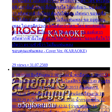
คู่แฟนเพลง ไม่เคยคิดว่าเก่ง หรือดังกว่าใคร..ใคร พระคุณ
ผู้ฟัง เท่านั้นยิ่งใหญ่ ที่เป็นแรงใจ ให้ผมดังมา.. ขอ องค์เท
วา สถิตฟากฟ้ายิ่งใหญ่ คุ้มภัยให้ท่าน เถิดหนา ขอจงเชื่อ
ใจ ไว้เถิดว่า ตราบชั่วชีวา ไม่ลืมแฟนเพลง ขอ อยู่คู่แฟน
เพลง ไม่เคยคิดว่าเก่ง หรือดังกว่าใคร..ใคร พระคุณผู้ฟัง
เท่านั้นยิ่งใหญ่ ที่เป็นแรงใจ ให้ผมดังมา.. ขอ องค์เทวา
สถิตฟากฟ้ายิ่งใหญ่ คุ้มภัยให้ท่าน เถิดหนา ขอจงเชื่อใจ ไว้
เถิดว่า ตราบชั่วชีวา ไม่ลืมแฟนเพลง
ขอบคุณแฟนเพลง - Cover Ver. (KARAOKE)
29 views • 31.07.2569
1. 00:00:00 ยินดีรับเดน 2. 00:03:44 น้ำตาอีสาน 3. 00:07:51
กิ่งทองใบหยก 4. 00:10:35 น้ำนิ่งไหลลึก 5. 00:13:49 ลานรัก
ลานเท 6. 00:17:06 จำใจจาก 7. 00:20:53 คืนฝนตก 8.
00:25:16 น้ำลงเดือนยี่ 9. 00:28:47 โสนน้อยเรือนงาม 10.
00:32:29 ตอไม้ที่ตายแล้ว 11. 00:35:41 น้ำกรดแช่เย็น 12.
00:39:08 อยากฟังซ้ำ 13. 00:42:32 รู้ว่าเขาหลอก 14.