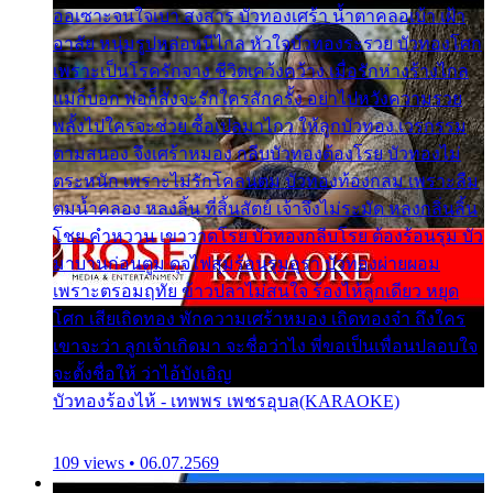
ออเซาะจนใจเบา สงสาร บัวทองเศร้า น้ำตาคลอเบ้า เฝ้า
อาลัย หนุ่มรูปหล่อหนีไกล หัวใจบัวทองระรวย บัวทองโศก
เพราะเป็นโรครักจาง ชีวิตเคว้งคว้าง เมื่อรักห่างร้างไกล
แม่ก็บอก พ่อก็สั่งจะรักใครสักครั้ง อย่าไปหวังความรวย
พลั้งไปใครจะช่วย ซื้อเปลมาไกว ให้ลูกบัวทอง เวรกรรม
ตามสนอง จึงเศร้าหมอง กลีบบัวทองต้องโรย บัวทองไม่
ตระหนัก เพราะไม่รักโคลนตม บัวทองท้องกลม เพราะลืม
ตมน้ำคลอง หลงลิ้น ที่สิ้นสัตย์ เจ้าจึงไม่ระมัด หลงกลิ่นลิ้น
โชย คำหวาน เขาวาดโรย บัวทองกลีบโรย ต้องร้อนรุม บัว
มาบานก่อนตูม ดุจไฟสุมร้อนรุมอุรา บัวทองผ่ายผอม
เพราะตรอมฤทัย ข้าวปลาไม่สนใจ ร้องไห้ลูกเดียว หยุด
โศก เสียเถิดทอง พักความเศร้าหมอง เถิดทองจ๋า ถึงใคร
เขาจะว่า ลูกเจ้าเกิดมา จะชื่อว่าไง พี่ขอเป็นเพื่อนปลอบใจ
จะตั้งชื่อให้ ว่าไอ้บังเอิญ
บัวทองร้องไห้ - เทพพร เพชรอุบล(KARAOKE)
109 views • 06.07.2569