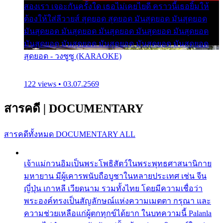
สองเรา เจอะกันครั้งใด เธอไม่เคยไยดี คราวนี้เธอยิ้มให้
ต้องให้ใส่ลีวายส์ สุดยอด สุดยอด มันสุดยอด มันสุดยอด
มันสุดยอด มันสุดยอด มันสุดยอด มันสุดยอด มันสุดยอด
มันสุดยอด มันสุดยอด มันสุดยอด มันสุดยอด มันสุดยอด
สุดยอด - วงซูซู (KARAOKE)
122 views • 03.07.2569
สารคดี
|
DOCUMENTARY
สารคดีทั้งหมด
DOCUMENTARY ALL
เจ้าแม่กวนอิมเป็นพระโพธิสัตว์ในพระพุทธศาสนานิกาย
มหายาน มีผู้เคารพนับถือบูชาในหลายประเทศ เช่น จีน
ญี่ปุ่น เกาหลี เวียดนาม รวมทั้งไทย โดยมีความเชื่อว่า
พระองค์ทรงเป็นสัญลักษณ์แห่งความเมตตา กรุณา และ
ความช่วยเหลือแก่ผู้ตกทุกข์ได้ยาก ในบทความนี้ Palanla