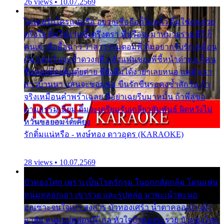
26 views • 10.07.2569
ไม่เคยรักใครแน่หรือ อยากเชื่อถือก็ไม่กล้า ติ๋มใช่คนสวย
ตรึงใจ ติ๋มใช่งามซึ้งตรึงตรา พี่หรือจะมาหมายร่วมชีวี ก็
คนเขาลืออื้อฉาว ว่าสาวๆรุมตอมพี่ ติ๋มอยากรับรักเหมือน
กัน แต่หวั่นจะช้ำดวงฤดี กลัวแฟนของพี่ชี้หน้าด่าทอ ก็คน
ชื่อต๋อยต้อยตุ้มตุ๋ยต่าย พี่ยังลืมได้ง่ายๆเลยหนอ แค่ตัวเรา
สาวบ้านนา แสนจะซอมซ่อ ขืนรักขืนรอคงช้ำสักวัน ถ้า
จริงเหมือนคำพร่ำเฉลย พี่อย่าเฉยรีบมาหมั้น ถ้าพี่สู่ขอ
ตามธรรมเนียม ติ๋มจะเตรียมรับเกลียวสัมพันธ์ ผิดหวังไม่
หวั่นขอยอมได้เคียง
รักติ๋มแน่หรือ - หงษ์ทอง ดาวอุดร (KARAOKE)
28 views • 10.07.2569
บัวทองโศก เพราะเป็นโรครักรุม ในอกกลัดกลุ้ม โดนแฟน
หนุ่มหลอกเอา เขารวย และรูปหล่อ มาพะเน้าพะนอ
ออเซาะจนใจเบา สงสาร บัวทองเศร้า น้ำตาคลอเบ้า เฝ้า
อาลัย หนุ่มรูปหล่อหนีไกล หัวใจบัวทองระรวย บัวทองโศก