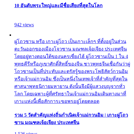
10 อันดับพระใหญ่และมีชื่อเสียงที่สุดในโลก
942 views
ผู่โถวซาน หรือ เกาะผู่โถว เป็นเกาะเล็กๆ ที่ตั้งอยู่ในส่วน
ตะวันออกของเมืองโจวซาน มณฑลเจ้อเจียง ประเทศจีน
โดยอยู่ทางตอนใต้ของนครเซี่ยงไฮ้ ผู่โถวซานเป็น 1 ใน 4
พุทธคีรีหรือภูเขาศักดิ์สิทธิ์ของจีน ชาวพุทธจีนเชื่อกันว่าผู่
โถวซานเป็นที่ประทับและตรัสรู้ของพระโพธิสัตว์กวนอิม
หรือเจ้าแม่กวนอิม ซึ่งเป็นหนึ่งในเทพเจ้าที่สำคัญที่สุดใน
ศาสนาพุทธนิกายมหายาน ดังนั้นจึงมีผู้แสวงบุญจากทั่ว
โลก โดยเฉพาะผู้ที่ศรัทธาในเจ้าแม่กวนอิมเดินทางมาที่
เกาะแห่งนี้เพื่อสักการะขอพรอยู่โดยตลอด
รวม 5 วัดสำคัญแห่งถิ่นกำเนิดเจ้าแม่กวนอิม | เกาะผู่โถว
ซาน มณฑลเจ้อเจียง ประเทศจีน
1,526 views