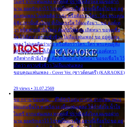
ไมตรี จากแฟนเพลง ทุกทุกที่ ปราณีหลั่งไหล ผมขอฝาก
นาม ยอดรักเอาไว้ โปรดเป็นแรงใจ อย่างนี้เรื่อยไป ขอ อยู่
คู่แฟนเพลง ไม่เคยคิดว่าเก่ง หรือดังกว่าใคร..ใคร พระคุณ
ผู้ฟัง เท่านั้นยิ่งใหญ่ ที่เป็นแรงใจ ให้ผมดังมา.. ขอ องค์เท
วา สถิตฟากฟ้ายิ่งใหญ่ คุ้มภัยให้ท่าน เถิดหนา ขอจงเชื่อ
ใจ ไว้เถิดว่า ตราบชั่วชีวา ไม่ลืมแฟนเพลง ขอ อยู่คู่แฟน
เพลง ไม่เคยคิดว่าเก่ง หรือดังกว่าใคร..ใคร พระคุณผู้ฟัง
เท่านั้นยิ่งใหญ่ ที่เป็นแรงใจ ให้ผมดังมา.. ขอ องค์เทวา
สถิตฟากฟ้ายิ่งใหญ่ คุ้มภัยให้ท่าน เถิดหนา ขอจงเชื่อใจ ไว้
เถิดว่า ตราบชั่วชีวา ไม่ลืมแฟนเพลง
ขอบคุณแฟนเพลง - Cover Ver. (ซาวด์ดนตรี) (KARAOKE)
29 views • 31.07.2569
ขอ กราบ ขอบคุณ.... ที่ได้รับไออุ่น การุณ จากแฟน เพลง
ผมแสนชื่นใจ หายวังเวง เมื่อแฟนเพลง ให้กำลังใจ น้ำใจ
ไมตรี จากแฟนเพลง ทุกทุกที่ ปราณีหลั่งไหล ผมขอฝาก
นาม ยอดรักเอาไว้ โปรดเป็นแรงใจ อย่างนี้เรื่อยไป ขอ อยู่