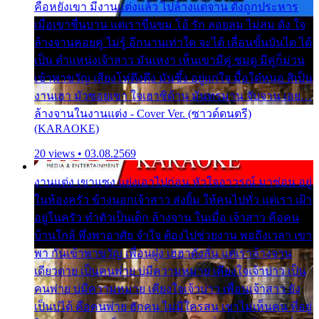
คือหยังเขา มีงานแต่งแล้ว ไปล้างแต่จาน ดั่งถูกประหาร
เมื่อเขาชื่นบาน แต่เราขื่นขม โอ้ รัก ลอยลม ไม่สม ดัง ใจ
ล้างจานคอยคู่ ไม่รู้ อีกนานเท่าใด จะได้ เลื่อนขั้นบันได ได้
เป็น ตำแหน่งเจ้าสาว มันเหงา เห็นเขามีคู่ ซมดู มีคู่ก็ม่วน
เข้าพาขวัญ เสียงโห่ตึงตึง มันซึ้ง อยู่แก่ใจ มื้อใด๋หนอ สิเป็น
งานเฮา มัวซอยเขา ใจเฮาซิด้าน มันทรมาน จับจาน เอย…
ล้างจานในงานแต่ง - Cover Ver. (ซาวด์ดนตรี)
(KARAOKE)
20 views • 03.08.2569
งานแต่ง เขาแซง แย่งเอาไปก่อน หัวใจอาวรณ์ มาซ่อน อยู่
ในห้องครัว ข้างนอกเจ้าสาว ส่งยิ้ม ให้คนไปทั่ว แต่เรา เฝ้า
อยู่ในครัว ทำตัวเป็นเด็ก ล้างจาน ในเมื่อ เจ้าสาว คือคน
บ้านใกล้ พึ่งพาอาศัย จำใจ ต้องไปช่วยงาน พอถึงเวลา เขา
พา กันเข้าพาขวัญ เพื่อนฝูง เฮฮาดังลั่น แต่เราล้างจาน
เดียวดาย เป็นคนพ่าย บ่มีความหมาย เคียงใจเจ้าบ่าว เป็น
คนพ่าย บ่มีความหมาย เคียงใจเจ้าบ่าว เพื่อนเจ้าสาว ยัง
เป็นบ่ได้ คือคนพ่าย ฮักคน ไม่มีใครสน เขาไม่เห็นคน ที่อยู่