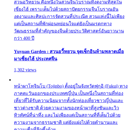
สวนอวี้หยวน คือหนึ่งในสวนจีนโบราณที่งดงามที่สุดใน
เซี่ยงไฮ้ เพราะเต็มไปด้วยสถาปัตยกรรมจีนโบราณอัน
งดงามและศิลปะการจัดสวนที่ประณีต สวนแห่งนี้ไม่เพียง
แต่เป็นสถานที่พักผ่อนหย่อนใจแต่ยังเป็นมรดกทาง
วัฒนธรรมที่สำคัญของจีนด้วยประวัติศาสตร์อันยาวนาน
กว่า 400 ปี
Yuyuan Garden : สวนอวี้หยวน จุดเช็กอินห้ามพลาดเมื่อ
มาเซี่ยงไฮ้ ประเทศจีน
1,302 views
หน้าผาโทจินโบ (Tojinbo) ตั้งอยู่ในจังหวัดฟุกุอิ (Fukui) ทาง
ภาคตะวันออกของประเทศญี่ปุ่น เป็นหนึ่งในสถานที่ท่อง
เที่ยวที่ได้รับความนิยมจากทั้งนักท่องเที่ยวชาวญี่ปุ่นและ
ชาวต่างชาติ ด้วยความงามของหน้าผาที่สูงชันและวิว
ทิวทัศน์ที่น่าทึ่ง และไม่เพียงแต่เป็นสถานที่ที่เต็มไปด้วย
ความงามจากธรรมชาติ แต่ยังแฝงไปด้วยตำนานและ
ความเชื่อที่ลึกซึ้งด้วย