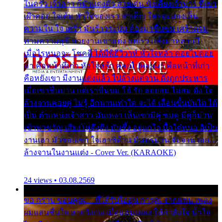
ในครัว เจ้าสาว ก็มัวแต่งตัว สวยเด่น นั่งเคียงเจ้าบ่าว ที่เขา
เฝ้าคอย ใจเต้น หัวใจของเรา ลำเค็ญ ใครจะมองเห็น
ความใน ใจ เศร้า มันร้าวระบม ต้องมาขื่นขม เศร้าตรม
ท่ามความสุขี ช่วยงานเขาแต่ง แต่เรา แล้งมาหลายปี
เมื่อไรหนอจะ โชคดี ได้มีพิธีวิวาห์ หัวใจหล้า คอยไปคอย
มา คือหน้าที่เก่า หัวใจหล้า คอยไปคอยมา คือหน้าที่เก่า
คือหยังเขา มีงานแต่งแล้ว ไปล้างแต่จาน ดั่งถูกประหาร
เมื่อเขาชื่นบาน แต่เราขื่นขม โอ้ รัก ลอยลม ไม่สม ดัง ใจ
ล้างจานคอยคู่ ไม่รู้ อีกนานเท่าใด จะได้ เลื่อนขั้นบันได ได้
เป็น ตำแหน่งเจ้าสาว มันเหงา เห็นเขามีคู่ ซมดู มีคู่ก็ม่วน
เข้าพาขวัญ เสียงโห่ตึงตึง มันซึ้ง อยู่แก่ใจ มื้อใด๋หนอ สิเป็น
งานเฮา มัวซอยเขา ใจเฮาซิด้าน มันทรมาน จับจาน เอย…
ล้างจานในงานแต่ง - Cover Ver. (KARAOKE)
24 views • 03.08.2569
ขอ กราบ ขอบคุณ.... ที่ได้รับไออุ่น การุณ จากแฟน เพลง
ผมแสนชื่นใจ หายวังเวง เมื่อแฟนเพลง ให้กำลังใจ น้ำใจ