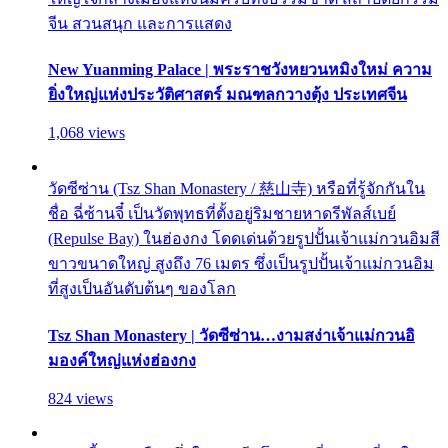
จีน สวนสนุก และการแสดง
New Yuanming Palace | พระราชวังหยวนหมิงใหม่ ความ
ยิ่งใหญ่แห่งประวัติศาสตร์ มณฑลกวางตุ้ง ประเทศจีน
1,068 views
วัดซีซ่าน (Tsz Shan Monastery / 慈山寺) หรือที่รู้จักกันใน
ชื่อ ฉี่ซ้านจี๋ เป็นวัดพุทธที่ตั้งอยู่ริมชายหาดรีพัลส์เบย์
(Repulse Bay) ในฮ่องกง โดดเด่นด้วยรูปปั้นเจ้าแม่กวนอิมสี
ขาวขนาดใหญ่ สูงถึง 76 เมตร ซึ่งเป็นรูปปั้นเจ้าแม่กวนอิม
ที่สูงเป็นอันดับต้นๆ ของโลก
Tsz Shan Monastery | วัดซีซ่าน…งามสง่าเจ้าแม่กวนอิ
มองค์ใหญ่แห่งฮ่องกง
824 views