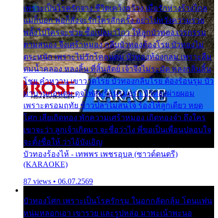
เพราะเป็นโรครักจาง ชีวิตเคว้งคว้าง เมื่อรักห่างร้างไกล
แม่ก็บอก พ่อก็สั่งจะรักใครสักครั้ง อย่าไปหวังความรวย
พลั้งไปใครจะช่วย ซื้อเปลมาไกว ให้ลูกบัวทอง เวรกรรม
ตามสนอง จึงเศร้าหมอง กลีบบัวทองต้องโรย บัวทองไม่
ตระหนัก เพราะไม่รักโคลนตม บัวทองท้องกลม เพราะลืม
ตมน้ำคลอง หลงลิ้น ที่สิ้นสัตย์ เจ้าจึงไม่ระมัด หลงกลิ่นลิ้น
โชย คำหวาน เขาวาดโรย บัวทองกลีบโรย ต้องร้อนรุม บัว
มาบานก่อนตูม ดุจไฟสุมร้อนรุมอุรา บัวทองผ่ายผอม
เพราะตรอมฤทัย ข้าวปลาไม่สนใจ ร้องไห้ลูกเดียว หยุด
โศก เสียเถิดทอง พักความเศร้าหมอง เถิดทองจ๋า ถึงใคร
เขาจะว่า ลูกเจ้าเกิดมา จะชื่อว่าไง พี่ขอเป็นเพื่อนปลอบใจ
จะตั้งชื่อให้ ว่าไอ้บังเอิญ
บัวทองร้องไห้ - เทพพร เพชรอุบล (ซาวด์ดนตรี)
(KARAOKE)
87 views • 06.07.2569
บัวทองโศก เพราะเป็นโรครักรุม ในอกกลัดกลุ้ม โดนแฟน
หนุ่มหลอกเอา เขารวย และรูปหล่อ มาพะเน้าพะนอ