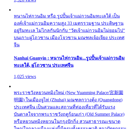
หนานไห่กวนอิม หรือ รูปปั้นเจ้าแม่กวนอิมทะเลใต้ เป็น
องค์เจ้าแม่กวนอิมความสูง 33 เมตรรวมฐาน ประดิษฐาน
อยู่ริมทะเล ไม่ไกลกันนักกับ “วัดเจ้าแม่กวนอิมไม่ยอมไป”
บนเกาะผู่โถวซาน เมืองโจวซาน มณฑลเจ้อเจียง ประเทศ
จีน
Nanhai Guanyin : หนานไห่กวนอิม...รูปปั้นเจ้าแม่กวนอิม
ทะเลใต้, ผู่โถวซาน ประเทศจีน
1,025 views
พระราชวังหยวนหมิงใหม่ (New Yuanming Palace/宮新園
明園) ในเมืองจูไห่ (Zhuhai) มณฑลกวางตุ้ง (Quangdong)
ประเทศจีน เป็นสวนและสถานที่ท่องเที่ยวที่ได้รับแรง
บันดาลใจจากพระราชวังฤดูร้อนเก่า (Old Summer Palace)
หรือหยวนหมิงหยวนในกรุงปักกิ่ง สวนสาธารณะขนาด
ใหญ่ใจกลางเมืองแห่งนี้มีครบทั้งธรรมชาติ สถาปัตยกรรม