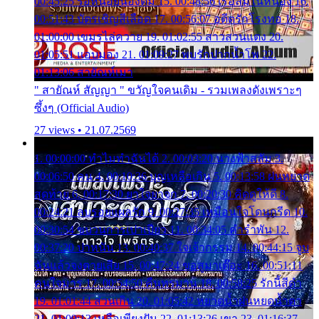
00:45:25 รอหน่อยน้องติ๋ม 15. 00:48:56 เรือล่มในหนอง 16.
00:51:43 บัตรเชิญสีเลือด 17. 00:56:07 อดีตรักโรงทอ 18.
01:00:00 เขมรไล่ควาย 19. 01:02:55 สาวสวนแตง 20.
01:05:51 แอบมอง 21. 01:09:27 พบรักปากน้ำโพ 22.
01:13:06 สายัณห์เมา
" สายัณห์ สัญญา " ขวัญใจคนเดิม - รวมเพลงดังเพราะๆ
ซึ้งๆ (Official Audio)
27 views • 21.07.2569
1. 00:00:00 ทำไมทำฉันได้ 2. 00:03:20 นางฟ้าสลัม 3.
00:06:50 คน 4. 00:10:36 บุญเหลือเกิน 5. 00:13:58 ฝนหยาด
สุดท้าย 6. 00:17:30 ยาใจยาจก 7. 00:20:30 คิดดูให้ดี 8.
00:24:21 ลบรอยแผลรัก 9. 00:27:35 เหมือนใจโดนกรีด 10.
00:30:54 ขบวนการเปาเปียว 11. 00:34:05 คำรำพัน 12.
00:37:20 ปาหนัน 13. 00:40:37 ใจเจ้ากรรม 14. 00:44:15 จูบ
ฉันแล้วจงตายเสีย 15. 00:47:24 ขอสูมาเต๊อะ 16. 00:51:11
คนใจมาร 17. 00:54:50 คืนทรมาน 18. 00:58:25 รักนี้สีดำ
19. 01:01:44 ส่วนเกิน 20. 01:05:42 หยาดน้ำฝนหยดน้ำตา
21. 01:09:13 เหลือเพียงฝัน 22. 01:13:26 เขา 23. 01:16:37