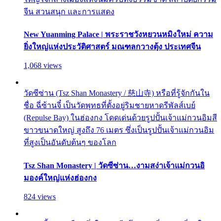
จีน สวนสนุก และการแสดง
New Yuanming Palace | พระราชวังหยวนหมิงใหม่ ความ
ยิ่งใหญ่แห่งประวัติศาสตร์ มณฑลกวางตุ้ง ประเทศจีน
1,068 views
วัดซีซ่าน (Tsz Shan Monastery / 慈山寺) หรือที่รู้จักกันใน
ชื่อ ฉี่ซ้านจี๋ เป็นวัดพุทธที่ตั้งอยู่ริมชายหาดรีพัลส์เบย์
(Repulse Bay) ในฮ่องกง โดดเด่นด้วยรูปปั้นเจ้าแม่กวนอิมสี
ขาวขนาดใหญ่ สูงถึง 76 เมตร ซึ่งเป็นรูปปั้นเจ้าแม่กวนอิม
ที่สูงเป็นอันดับต้นๆ ของโลก
Tsz Shan Monastery | วัดซีซ่าน…งามสง่าเจ้าแม่กวนอิ
มองค์ใหญ่แห่งฮ่องกง
824 views