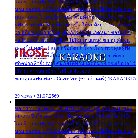
ไมตรี จากแฟนเพลง ทุกทุกที่ ปราณีหลั่งไหล ผมขอฝาก
นาม ยอดรักเอาไว้ โปรดเป็นแรงใจ อย่างนี้เรื่อยไป ขอ อยู่
คู่แฟนเพลง ไม่เคยคิดว่าเก่ง หรือดังกว่าใคร..ใคร พระคุณ
ผู้ฟัง เท่านั้นยิ่งใหญ่ ที่เป็นแรงใจ ให้ผมดังมา.. ขอ องค์เท
วา สถิตฟากฟ้ายิ่งใหญ่ คุ้มภัยให้ท่าน เถิดหนา ขอจงเชื่อ
ใจ ไว้เถิดว่า ตราบชั่วชีวา ไม่ลืมแฟนเพลง ขอ อยู่คู่แฟน
เพลง ไม่เคยคิดว่าเก่ง หรือดังกว่าใคร..ใคร พระคุณผู้ฟัง
เท่านั้นยิ่งใหญ่ ที่เป็นแรงใจ ให้ผมดังมา.. ขอ องค์เทวา
สถิตฟากฟ้ายิ่งใหญ่ คุ้มภัยให้ท่าน เถิดหนา ขอจงเชื่อใจ ไว้
เถิดว่า ตราบชั่วชีวา ไม่ลืมแฟนเพลง
ขอบคุณแฟนเพลง - Cover Ver. (ซาวด์ดนตรี) (KARAOKE)
29 views • 31.07.2569
ขอ กราบ ขอบคุณ.... ที่ได้รับไออุ่น การุณ จากแฟน เพลง
ผมแสนชื่นใจ หายวังเวง เมื่อแฟนเพลง ให้กำลังใจ น้ำใจ
ไมตรี จากแฟนเพลง ทุกทุกที่ ปราณีหลั่งไหล ผมขอฝาก
นาม ยอดรักเอาไว้ โปรดเป็นแรงใจ อย่างนี้เรื่อยไป ขอ อยู่