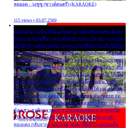
สุดยอด - วงซูซู (ซาวด์ดนตรี) (KARAOKE)
115 views • 03.07.2569
พ่อส่งเงินสามพัน ให้ฉันเรียนราม ได้อีกสักสามพัน ฉันคง
บ๊าย บาย จะไปซื้อกางเกงยีนส์ ลีวายส์มาใส่ เพราะเราเป็น
เด็กใต้ ลีวายส์อย่างเดียว อยากจะโชว์ถึงหิวโซ เด็กใต้ก็ไม่
หวั่น ตกตัวละหลายพัน กัดฟันซื้อมา ให้เด็กเทพเหลียวมอง
และต้องรู้ว่า เด็กใต้ไม่ธรรมดา แต่สุดยอด เดินโยกย้ายเย
ยวน กวนโอ๊ยพอได้ เพราะว่านุ่งลีวายส์ ตัวใหม่ใส่มา เดิน
เข้ามหาลัย จิ๊กโก๊มองหน้า ท่าจะมีปัญหา ไม่พอใจ ได้เป็น
เรื่องแน่นอน แต่ฉันไม่หวั่น เลยแหลงใต้ถามมัน ว่ามัน
พรั่นพรือ มันตอบว่าไม่พรื่อ เปลี่ยนเป็นยิ้มให้ เจอะเด็กใต้
ด้วยกัน ก็เลยรอด สุดยอด สุดยอด สุดยอด มันสุดยอด สุด
ยอด สุดยอด สุดยอด มันสุดยอด แอบหลงรักสาวราม ที่พัก
ห้องเช่า เธอผิวขาวผมยาว ปากแดงแหลงกลาง ถูกสเป็ก
จริงเธอ อยู่ห้องข้างข้าง อยากเข้าไปแหลงกลาง กลัว
ทองแดง กลับจากรามมาเจอ เธอมาซื้อข้าว แต่ก่อนนั้น