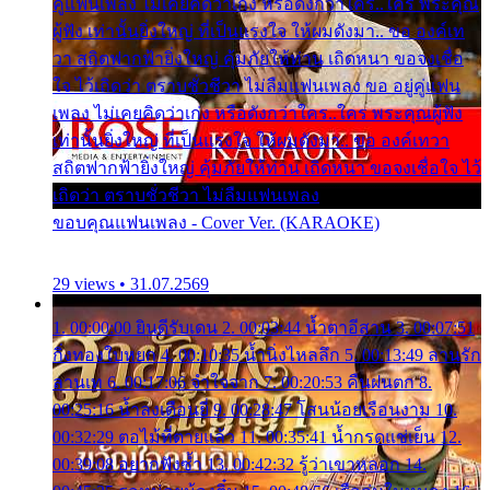
คู่แฟนเพลง ไม่เคยคิดว่าเก่ง หรือดังกว่าใคร..ใคร พระคุณ
ผู้ฟัง เท่านั้นยิ่งใหญ่ ที่เป็นแรงใจ ให้ผมดังมา.. ขอ องค์เท
วา สถิตฟากฟ้ายิ่งใหญ่ คุ้มภัยให้ท่าน เถิดหนา ขอจงเชื่อ
ใจ ไว้เถิดว่า ตราบชั่วชีวา ไม่ลืมแฟนเพลง ขอ อยู่คู่แฟน
เพลง ไม่เคยคิดว่าเก่ง หรือดังกว่าใคร..ใคร พระคุณผู้ฟัง
เท่านั้นยิ่งใหญ่ ที่เป็นแรงใจ ให้ผมดังมา.. ขอ องค์เทวา
สถิตฟากฟ้ายิ่งใหญ่ คุ้มภัยให้ท่าน เถิดหนา ขอจงเชื่อใจ ไว้
เถิดว่า ตราบชั่วชีวา ไม่ลืมแฟนเพลง
ขอบคุณแฟนเพลง - Cover Ver. (KARAOKE)
29 views • 31.07.2569
1. 00:00:00 ยินดีรับเดน 2. 00:03:44 น้ำตาอีสาน 3. 00:07:51
กิ่งทองใบหยก 4. 00:10:35 น้ำนิ่งไหลลึก 5. 00:13:49 ลานรัก
ลานเท 6. 00:17:06 จำใจจาก 7. 00:20:53 คืนฝนตก 8.
00:25:16 น้ำลงเดือนยี่ 9. 00:28:47 โสนน้อยเรือนงาม 10.
00:32:29 ตอไม้ที่ตายแล้ว 11. 00:35:41 น้ำกรดแช่เย็น 12.
00:39:08 อยากฟังซ้ำ 13. 00:42:32 รู้ว่าเขาหลอก 14.