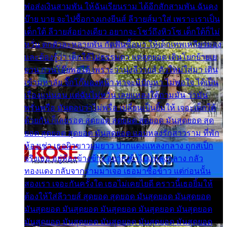
พ่อส่งเงินสามพัน ให้ฉันเรียนราม ได้อีกสักสามพัน ฉันคง
บ๊าย บาย จะไปซื้อกางเกงยีนส์ ลีวายส์มาใส่ เพราะเราเป็น
เด็กใต้ ลีวายส์อย่างเดียว อยากจะโชว์ถึงหิวโซ เด็กใต้ก็ไม่
หวั่น ตกตัวละหลายพัน กัดฟันซื้อมา ให้เด็กเทพเหลียวมอง
และต้องรู้ว่า เด็กใต้ไม่ธรรมดา แต่สุดยอด เดินโยกย้ายเย
ยวน กวนโอ๊ยพอได้ เพราะว่านุ่งลีวายส์ ตัวใหม่ใส่มา เดิน
เข้ามหาลัย จิ๊กโก๊มองหน้า ท่าจะมีปัญหา ไม่พอใจ ได้เป็น
เรื่องแน่นอน แต่ฉันไม่หวั่น เลยแหลงใต้ถามมัน ว่ามัน
พรั่นพรือ มันตอบว่าไม่พรื่อ เปลี่ยนเป็นยิ้มให้ เจอะเด็กใต้
ด้วยกัน ก็เลยรอด สุดยอด สุดยอด สุดยอด มันสุดยอด สุด
ยอด สุดยอด สุดยอด มันสุดยอด แอบหลงรักสาวราม ที่พัก
ห้องเช่า เธอผิวขาวผมยาว ปากแดงแหลงกลาง ถูกสเป็ก
จริงเธอ อยู่ห้องข้างข้าง อยากเข้าไปแหลงกลาง กลัว
ทองแดง กลับจากรามมาเจอ เธอมาซื้อข้าว แต่ก่อนนั้น
สองเรา เจอะกันครั้งใด เธอไม่เคยไยดี คราวนี้เธอยิ้มให้
ต้องให้ใส่ลีวายส์ สุดยอด สุดยอด มันสุดยอด มันสุดยอด
มันสุดยอด มันสุดยอด มันสุดยอด มันสุดยอด มันสุดยอด
มันสุดยอด มันสุดยอด มันสุดยอด มันสุดยอด มันสุดยอด