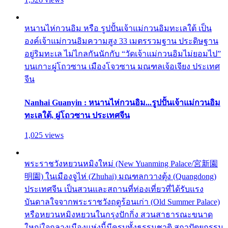
หนานไห่กวนอิม หรือ รูปปั้นเจ้าแม่กวนอิมทะเลใต้ เป็น
องค์เจ้าแม่กวนอิมความสูง 33 เมตรรวมฐาน ประดิษฐาน
อยู่ริมทะเล ไม่ไกลกันนักกับ “วัดเจ้าแม่กวนอิมไม่ยอมไป”
บนเกาะผู่โถวซาน เมืองโจวซาน มณฑลเจ้อเจียง ประเทศ
จีน
Nanhai Guanyin : หนานไห่กวนอิม...รูปปั้นเจ้าแม่กวนอิม
ทะเลใต้, ผู่โถวซาน ประเทศจีน
1,025 views
พระราชวังหยวนหมิงใหม่ (New Yuanming Palace/宮新園
明園) ในเมืองจูไห่ (Zhuhai) มณฑลกวางตุ้ง (Quangdong)
ประเทศจีน เป็นสวนและสถานที่ท่องเที่ยวที่ได้รับแรง
บันดาลใจจากพระราชวังฤดูร้อนเก่า (Old Summer Palace)
หรือหยวนหมิงหยวนในกรุงปักกิ่ง สวนสาธารณะขนาด
ใหญ่ใจกลางเมืองแห่งนี้มีครบทั้งธรรมชาติ สถาปัตยกรรม