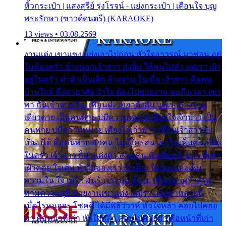
หิ้วกระเป๋า | แสงสุรีย์ รุ่งโรจน์ - แย่งกระเป๋า | เตือนใจ บุญ
พระรักษา (ซาวด์ดนตรี) (KARAOKE)
13 views • 03.08.2569
งานแต่ง เขาแซง แย่งเอาไปก่อน หัวใจอาวรณ์ มาซ่อน อยู่
ในห้องครัว ข้างนอกเจ้าสาว ส่งยิ้ม ให้คนไปทั่ว แต่เรา เฝ้า
อยู่ในครัว ทำตัวเป็นเด็ก ล้างจาน ในเมื่อ เจ้าสาว คือคน
บ้านใกล้ พึ่งพาอาศัย จำใจ ต้องไปช่วยงาน พอถึงเวลา เขา
พา กันเข้าพาขวัญ เพื่อนฝูง เฮฮาดังลั่น แต่เราล้างจาน
เดียวดาย เป็นคนพ่าย บ่มีความหมาย เคียงใจเจ้าบ่าว เป็น
คนพ่าย บ่มีความหมาย เคียงใจเจ้าบ่าว เพื่อนเจ้าสาว ยัง
เป็นบ่ได้ คือคนพ่าย ฮักคน ไม่มีใครสน เขาไม่เห็นคน ที่อยู่
ในครัว เจ้าสาว ก็มัวแต่งตัว สวยเด่น นั่งเคียงเจ้าบ่าว ที่เขา
เฝ้าคอย ใจเต้น หัวใจของเรา ลำเค็ญ ใครจะมองเห็น
ความใน ใจ เศร้า มันร้าวระบม ต้องมาขื่นขม เศร้าตรม
ท่ามความสุขี ช่วยงานเขาแต่ง แต่เรา แล้งมาหลายปี
เมื่อไรหนอจะ โชคดี ได้มีพิธีวิวาห์ หัวใจหล้า คอยไปคอย
มา คือหน้าที่เก่า หัวใจหล้า คอยไปคอยมา คือหน้าที่เก่า