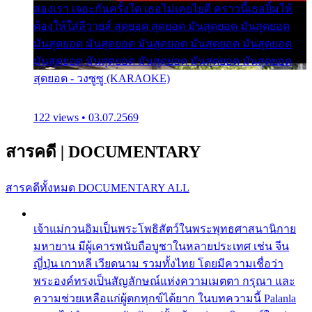
สองเรา เจอะกันครั้งใด เธอไม่เคยไยดี คราวนี้เธอยิ้มให้
ต้องให้ใส่ลีวายส์ สุดยอด สุดยอด มันสุดยอด มันสุดยอด
มันสุดยอด มันสุดยอด มันสุดยอด มันสุดยอด มันสุดยอด
มันสุดยอด มันสุดยอด มันสุดยอด มันสุดยอด มันสุดยอด
สุดยอด - วงซูซู (KARAOKE)
122 views • 03.07.2569
สารคดี
|
DOCUMENTARY
สารคดีทั้งหมด
DOCUMENTARY ALL
เจ้าแม่กวนอิมเป็นพระโพธิสัตว์ในพระพุทธศาสนานิกาย
มหายาน มีผู้เคารพนับถือบูชาในหลายประเทศ เช่น จีน
ญี่ปุ่น เกาหลี เวียดนาม รวมทั้งไทย โดยมีความเชื่อว่า
พระองค์ทรงเป็นสัญลักษณ์แห่งความเมตตา กรุณา และ
ความช่วยเหลือแก่ผู้ตกทุกข์ได้ยาก ในบทความนี้ Palanla