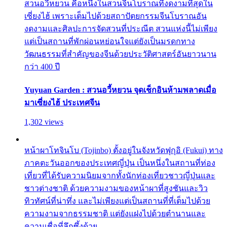
สวนอวี้หยวน คือหนึ่งในสวนจีนโบราณที่งดงามที่สุดใน
เซี่ยงไฮ้ เพราะเต็มไปด้วยสถาปัตยกรรมจีนโบราณอัน
งดงามและศิลปะการจัดสวนที่ประณีต สวนแห่งนี้ไม่เพียง
แต่เป็นสถานที่พักผ่อนหย่อนใจแต่ยังเป็นมรดกทาง
วัฒนธรรมที่สำคัญของจีนด้วยประวัติศาสตร์อันยาวนาน
กว่า 400 ปี
Yuyuan Garden : สวนอวี้หยวน จุดเช็กอินห้ามพลาดเมื่อ
มาเซี่ยงไฮ้ ประเทศจีน
1,302 views
หน้าผาโทจินโบ (Tojinbo) ตั้งอยู่ในจังหวัดฟุกุอิ (Fukui) ทาง
ภาคตะวันออกของประเทศญี่ปุ่น เป็นหนึ่งในสถานที่ท่อง
เที่ยวที่ได้รับความนิยมจากทั้งนักท่องเที่ยวชาวญี่ปุ่นและ
ชาวต่างชาติ ด้วยความงามของหน้าผาที่สูงชันและวิว
ทิวทัศน์ที่น่าทึ่ง และไม่เพียงแต่เป็นสถานที่ที่เต็มไปด้วย
ความงามจากธรรมชาติ แต่ยังแฝงไปด้วยตำนานและ
ความเชื่อที่ลึกซึ้งด้วย