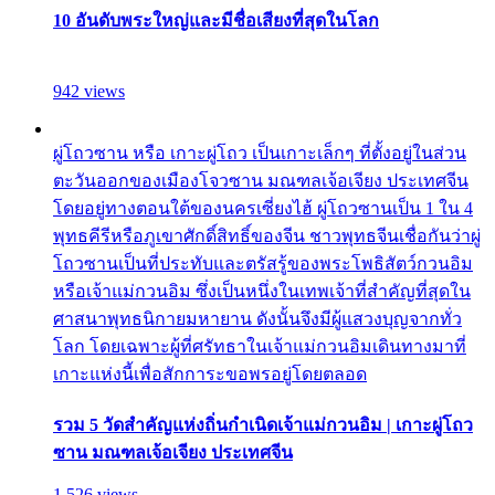
10 อันดับพระใหญ่และมีชื่อเสียงที่สุดในโลก
942 views
ผู่โถวซาน หรือ เกาะผู่โถว เป็นเกาะเล็กๆ ที่ตั้งอยู่ในส่วน
ตะวันออกของเมืองโจวซาน มณฑลเจ้อเจียง ประเทศจีน
โดยอยู่ทางตอนใต้ของนครเซี่ยงไฮ้ ผู่โถวซานเป็น 1 ใน 4
พุทธคีรีหรือภูเขาศักดิ์สิทธิ์ของจีน ชาวพุทธจีนเชื่อกันว่าผู่
โถวซานเป็นที่ประทับและตรัสรู้ของพระโพธิสัตว์กวนอิม
หรือเจ้าแม่กวนอิม ซึ่งเป็นหนึ่งในเทพเจ้าที่สำคัญที่สุดใน
ศาสนาพุทธนิกายมหายาน ดังนั้นจึงมีผู้แสวงบุญจากทั่ว
โลก โดยเฉพาะผู้ที่ศรัทธาในเจ้าแม่กวนอิมเดินทางมาที่
เกาะแห่งนี้เพื่อสักการะขอพรอยู่โดยตลอด
รวม 5 วัดสำคัญแห่งถิ่นกำเนิดเจ้าแม่กวนอิม | เกาะผู่โถว
ซาน มณฑลเจ้อเจียง ประเทศจีน
1,526 views