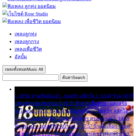
เพลงลูกทุ่ง
เพลงลูกกรุง
เพลงเพื่อชีวิต
อัลบั้ม
เพลงทั้งหมด
Music All
ค้นหา
Search
1. 00:00 สามสิบยังแจ๋ว - ยอดรัก สลักใจ 2. 02:49 รักมาห้าปี
- ศรเพชร ศรสุพรรณ 3. 05:57 รักสาวเสื้อลาย - แสงสุรีย์
รุ่งโรจน์ 4. 09:51 รักสะท้านดินสะเทือน - ยอดรัก สลักใจ 5.
12:23 มอเตอร์ไซค์ทำหล่น - ศรเพชร ศรสุพรรณ 6. 14:49
หิ้วกระเป๋า - แสงสุรีย์ รุ่งโรจน์ 7. 17:57 รักเผื่อเลือก - ยอด
รัก สลักใจ 8. 21:21 น้ำตาไอ้หนุ่ม - ศรเพชร ศรสุพรรณ 9.