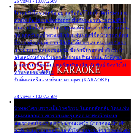
26 views • 10.07.2569
ไม่เคยรักใครแน่หรือ อยากเชื่อถือก็ไม่กล้า ติ๋มใช่คนสวย
ตรึงใจ ติ๋มใช่งามซึ้งตรึงตรา พี่หรือจะมาหมายร่วมชีวี ก็
คนเขาลืออื้อฉาว ว่าสาวๆรุมตอมพี่ ติ๋มอยากรับรักเหมือน
กัน แต่หวั่นจะช้ำดวงฤดี กลัวแฟนของพี่ชี้หน้าด่าทอ ก็คน
ชื่อต๋อยต้อยตุ้มตุ๋ยต่าย พี่ยังลืมได้ง่ายๆเลยหนอ แค่ตัวเรา
สาวบ้านนา แสนจะซอมซ่อ ขืนรักขืนรอคงช้ำสักวัน ถ้า
จริงเหมือนคำพร่ำเฉลย พี่อย่าเฉยรีบมาหมั้น ถ้าพี่สู่ขอ
ตามธรรมเนียม ติ๋มจะเตรียมรับเกลียวสัมพันธ์ ผิดหวังไม่
หวั่นขอยอมได้เคียง
รักติ๋มแน่หรือ - หงษ์ทอง ดาวอุดร (KARAOKE)
28 views • 10.07.2569
บัวทองโศก เพราะเป็นโรครักรุม ในอกกลัดกลุ้ม โดนแฟน
หนุ่มหลอกเอา เขารวย และรูปหล่อ มาพะเน้าพะนอ
ออเซาะจนใจเบา สงสาร บัวทองเศร้า น้ำตาคลอเบ้า เฝ้า
อาลัย หนุ่มรูปหล่อหนีไกล หัวใจบัวทองระรวย บัวทองโศก