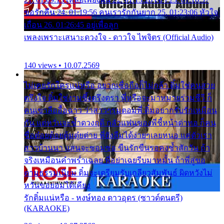
ขอรักคืน 24. 01:19:56 คนเรารักกันยาก 25. 01:23:06 หัวใจ
เถื่อน 26. 01:26:45 อยู่เพื่อลูก
เพลงเพราะเสนาะดวงใจ - ดาวใจ ไพจิตร (Official Audio)
140 views • 10.07.2569
ไม่เคยรักใครแน่หรือ อยากเชื่อถือก็ไม่กล้า ติ๋มใช่คนสวย
ตรึงใจ ติ๋มใช่งามซึ้งตรึงตรา พี่หรือจะมาหมายร่วมชีวี ก็
คนเขาลืออื้อฉาว ว่าสาวๆรุมตอมพี่ ติ๋มอยากรับรักเหมือน
กัน แต่หวั่นจะช้ำดวงฤดี กลัวแฟนของพี่ชี้หน้าด่าทอ ก็คน
ชื่อต๋อยต้อยตุ้มตุ๋ยต่าย พี่ยังลืมได้ง่ายๆเลยหนอ แค่ตัวเรา
สาวบ้านนา แสนจะซอมซ่อ ขืนรักขืนรอคงช้ำสักวัน ถ้า
จริงเหมือนคำพร่ำเฉลย พี่อย่าเฉยรีบมาหมั้น ถ้าพี่สู่ขอ
ตามธรรมเนียม ติ๋มจะเตรียมรับเกลียวสัมพันธ์ ผิดหวังไม่
หวั่นขอยอมได้เคียง
รักติ๋มแน่หรือ - หงษ์ทอง ดาวอุดร (ซาวด์ดนตรี)
(KARAOKE)