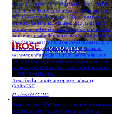
เพราะเป็นโรครักจาง ชีวิตเคว้งคว้าง เมื่อรักห่างร้างไกล
แม่ก็บอก พ่อก็สั่งจะรักใครสักครั้ง อย่าไปหวังความรวย
พลั้งไปใครจะช่วย ซื้อเปลมาไกว ให้ลูกบัวทอง เวรกรรม
ตามสนอง จึงเศร้าหมอง กลีบบัวทองต้องโรย บัวทองไม่
ตระหนัก เพราะไม่รักโคลนตม บัวทองท้องกลม เพราะลืม
ตมน้ำคลอง หลงลิ้น ที่สิ้นสัตย์ เจ้าจึงไม่ระมัด หลงกลิ่นลิ้น
โชย คำหวาน เขาวาดโรย บัวทองกลีบโรย ต้องร้อนรุม บัว
มาบานก่อนตูม ดุจไฟสุมร้อนรุมอุรา บัวทองผ่ายผอม
เพราะตรอมฤทัย ข้าวปลาไม่สนใจ ร้องไห้ลูกเดียว หยุด
โศก เสียเถิดทอง พักความเศร้าหมอง เถิดทองจ๋า ถึงใคร
เขาจะว่า ลูกเจ้าเกิดมา จะชื่อว่าไง พี่ขอเป็นเพื่อนปลอบใจ
จะตั้งชื่อให้ ว่าไอ้บังเอิญ
บัวทองร้องไห้ - เทพพร เพชรอุบล (ซาวด์ดนตรี)
(KARAOKE)
87 views • 06.07.2569
บัวทองโศก เพราะเป็นโรครักรุม ในอกกลัดกลุ้ม โดนแฟน
หนุ่มหลอกเอา เขารวย และรูปหล่อ มาพะเน้าพะนอ