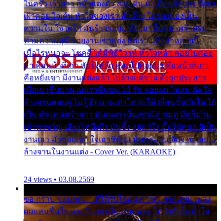
ในครัว เจ้าสาว ก็มัวแต่งตัว สวยเด่น นั่งเคียงเจ้าบ่าว ที่เขา
เฝ้าคอย ใจเต้น หัวใจของเรา ลำเค็ญ ใครจะมองเห็น
ความใน ใจ เศร้า มันร้าวระบม ต้องมาขื่นขม เศร้าตรม
ท่ามความสุขี ช่วยงานเขาแต่ง แต่เรา แล้งมาหลายปี
เมื่อไรหนอจะ โชคดี ได้มีพิธีวิวาห์ หัวใจหล้า คอยไปคอย
มา คือหน้าที่เก่า หัวใจหล้า คอยไปคอยมา คือหน้าที่เก่า
คือหยังเขา มีงานแต่งแล้ว ไปล้างแต่จาน ดั่งถูกประหาร
เมื่อเขาชื่นบาน แต่เราขื่นขม โอ้ รัก ลอยลม ไม่สม ดัง ใจ
ล้างจานคอยคู่ ไม่รู้ อีกนานเท่าใด จะได้ เลื่อนขั้นบันได ได้
เป็น ตำแหน่งเจ้าสาว มันเหงา เห็นเขามีคู่ ซมดู มีคู่ก็ม่วน
เข้าพาขวัญ เสียงโห่ตึงตึง มันซึ้ง อยู่แก่ใจ มื้อใด๋หนอ สิเป็น
งานเฮา มัวซอยเขา ใจเฮาซิด้าน มันทรมาน จับจาน เอย…
ล้างจานในงานแต่ง - Cover Ver. (KARAOKE)
24 views • 03.08.2569
ขอ กราบ ขอบคุณ.... ที่ได้รับไออุ่น การุณ จากแฟน เพลง
ผมแสนชื่นใจ หายวังเวง เมื่อแฟนเพลง ให้กำลังใจ น้ำใจ