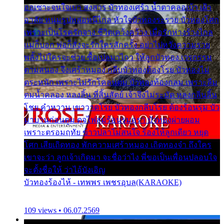
ออเซาะจนใจเบา สงสาร บัวทองเศร้า น้ำตาคลอเบ้า เฝ้า
อาลัย หนุ่มรูปหล่อหนีไกล หัวใจบัวทองระรวย บัวทองโศก
เพราะเป็นโรครักจาง ชีวิตเคว้งคว้าง เมื่อรักห่างร้างไกล
แม่ก็บอก พ่อก็สั่งจะรักใครสักครั้ง อย่าไปหวังความรวย
พลั้งไปใครจะช่วย ซื้อเปลมาไกว ให้ลูกบัวทอง เวรกรรม
ตามสนอง จึงเศร้าหมอง กลีบบัวทองต้องโรย บัวทองไม่
ตระหนัก เพราะไม่รักโคลนตม บัวทองท้องกลม เพราะลืม
ตมน้ำคลอง หลงลิ้น ที่สิ้นสัตย์ เจ้าจึงไม่ระมัด หลงกลิ่นลิ้น
โชย คำหวาน เขาวาดโรย บัวทองกลีบโรย ต้องร้อนรุม บัว
มาบานก่อนตูม ดุจไฟสุมร้อนรุมอุรา บัวทองผ่ายผอม
เพราะตรอมฤทัย ข้าวปลาไม่สนใจ ร้องไห้ลูกเดียว หยุด
โศก เสียเถิดทอง พักความเศร้าหมอง เถิดทองจ๋า ถึงใคร
เขาจะว่า ลูกเจ้าเกิดมา จะชื่อว่าไง พี่ขอเป็นเพื่อนปลอบใจ
จะตั้งชื่อให้ ว่าไอ้บังเอิญ
บัวทองร้องไห้ - เทพพร เพชรอุบล(KARAOKE)
109 views • 06.07.2569