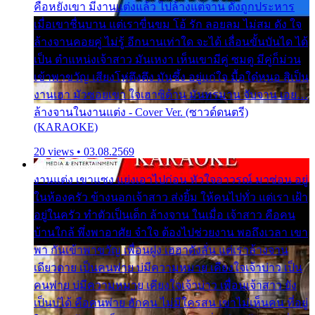
คือหยังเขา มีงานแต่งแล้ว ไปล้างแต่จาน ดั่งถูกประหาร
เมื่อเขาชื่นบาน แต่เราขื่นขม โอ้ รัก ลอยลม ไม่สม ดัง ใจ
ล้างจานคอยคู่ ไม่รู้ อีกนานเท่าใด จะได้ เลื่อนขั้นบันได ได้
เป็น ตำแหน่งเจ้าสาว มันเหงา เห็นเขามีคู่ ซมดู มีคู่ก็ม่วน
เข้าพาขวัญ เสียงโห่ตึงตึง มันซึ้ง อยู่แก่ใจ มื้อใด๋หนอ สิเป็น
งานเฮา มัวซอยเขา ใจเฮาซิด้าน มันทรมาน จับจาน เอย…
ล้างจานในงานแต่ง - Cover Ver. (ซาวด์ดนตรี)
(KARAOKE)
20 views • 03.08.2569
งานแต่ง เขาแซง แย่งเอาไปก่อน หัวใจอาวรณ์ มาซ่อน อยู่
ในห้องครัว ข้างนอกเจ้าสาว ส่งยิ้ม ให้คนไปทั่ว แต่เรา เฝ้า
อยู่ในครัว ทำตัวเป็นเด็ก ล้างจาน ในเมื่อ เจ้าสาว คือคน
บ้านใกล้ พึ่งพาอาศัย จำใจ ต้องไปช่วยงาน พอถึงเวลา เขา
พา กันเข้าพาขวัญ เพื่อนฝูง เฮฮาดังลั่น แต่เราล้างจาน
เดียวดาย เป็นคนพ่าย บ่มีความหมาย เคียงใจเจ้าบ่าว เป็น
คนพ่าย บ่มีความหมาย เคียงใจเจ้าบ่าว เพื่อนเจ้าสาว ยัง
เป็นบ่ได้ คือคนพ่าย ฮักคน ไม่มีใครสน เขาไม่เห็นคน ที่อยู่