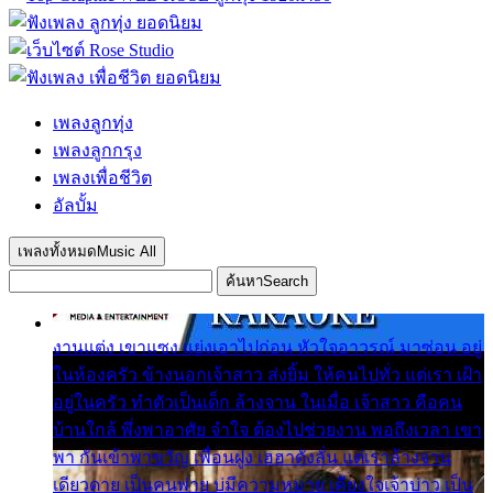
เพลงลูกทุ่ง
เพลงลูกกรุง
เพลงเพื่อชีวิต
อัลบั้ม
เพลงทั้งหมด
Music All
ค้นหา
Search
งานแต่ง เขาแซง แย่งเอาไปก่อน หัวใจอาวรณ์ มาซ่อน อยู่
ในห้องครัว ข้างนอกเจ้าสาว ส่งยิ้ม ให้คนไปทั่ว แต่เรา เฝ้า
อยู่ในครัว ทำตัวเป็นเด็ก ล้างจาน ในเมื่อ เจ้าสาว คือคน
บ้านใกล้ พึ่งพาอาศัย จำใจ ต้องไปช่วยงาน พอถึงเวลา เขา
พา กันเข้าพาขวัญ เพื่อนฝูง เฮฮาดังลั่น แต่เราล้างจาน
เดียวดาย เป็นคนพ่าย บ่มีความหมาย เคียงใจเจ้าบ่าว เป็น