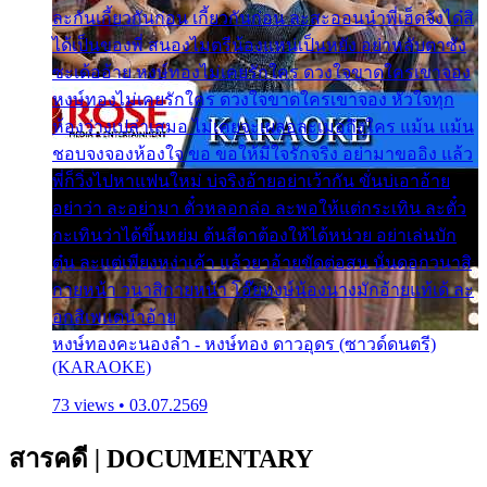
ละกันเกี้ยวกันก่อน เกี้ยวกันก่อน ละสะออนนำพี่เฮ็ดจังได๋สิ
ได้เป็นของพี่ สนองไมตรีน้องแหน่เป็นหยัง อย่าหลับตาซัง
ซะเด้ออ้าย หงษ์ทองไม่เคยรักใคร ดวงใจขาดใครเขาจอง
หงษ์ทองไม่เคยรักใคร ดวงใจขาดใครเขาจอง หัวใจทุก
ห้องว่างเปล่าเสมอ ไม่เคยจะเผลอละเมอถึงใคร แม้น แม้น
ชอบจงจองห้องใจ ขอ ขอให้มีใจรักจริง อย่ามาขออิง แล้ว
พี่ก็วิ่งไปหาแฟนใหม่ บ่จริงอ้ายอย่าเว้ากัน ขั่นบ่เอาอ้าย
อย่าว่า ละอย่ามา ตั๋วหลอกล่อ ละพอให้แต่กระเทิน ละตั๋ว
กะเทินว่าได้ขึ้นหย่ม ต้นสีดาต้องให้ได้หน่วย อย่าเล่นบัก
ตุ๋น ละแต่เพียงหง่าเค้า แล้วยาอ้ายขัดต่อสน นั่นดอกวนาสิ
กายหน้า วนาสิกายหน้า โอ๊ยหงษ์น้องนางมักอ้ายแท้เด้ ละ
อกสิเพแต่นำอ้าย
หงษ์ทองคะนองลำ - หงษ์ทอง ดาวอุดร (ซาวด์ดนตรี)
(KARAOKE)
73 views • 03.07.2569
สารคดี
|
DOCUMENTARY