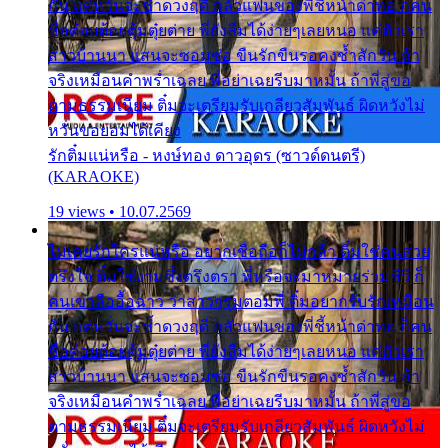
กัน แต่หวั่นจะช้ำดวงฤดี กลัวแฟนของพี่ชี้หน้าด่าทอ ก็คน
ชื่อต๋อยต้อยตุ้มตุ๋ยต่าย พี่ยังลืมได้ง่ายๆเลยหนอ แค่ตัวเรา
สาวบ้านนา แสนจะซอมซ่อ ขืนรักขืนรอคงช้ำสักวัน ถ้า
จริงเหมือนคำพร่ำเฉลย พี่อย่าเฉยรีบมาหมั้น ถ้าพี่สู่ขอ
ตามธรรมเนียม ติ๋มจะเตรียมรับเกลียวสัมพันธ์ ผิดหวังไม่
หวั่นขอยอมได้เคียง
รักติ๋มแน่หรือ - หงษ์ทอง ดาวอุดร (ซาวด์ดนตรี)
(KARAOKE)
19 views • 10.07.2569
ไม่เคยรักใครแน่หรือ อยากเชื่อถือก็ไม่กล้า ติ๋มใช่คนสวย
ตรึงใจ ติ๋มใช่งามซึ้งตรึงตรา พี่หรือจะมาหมายร่วมชีวี ก็
คนเขาลืออื้อฉาว ว่าสาวๆรุมตอมพี่ ติ๋มอยากรับรักเหมือน
กัน แต่หวั่นจะช้ำดวงฤดี กลัวแฟนของพี่ชี้หน้าด่าทอ ก็คน
ชื่อต๋อยต้อยตุ้มตุ๋ยต่าย พี่ยังลืมได้ง่ายๆเลยหนอ แค่ตัวเรา
สาวบ้านนา แสนจะซอมซ่อ ขืนรักขืนรอคงช้ำสักวัน ถ้า
จริงเหมือนคำพร่ำเฉลย พี่อย่าเฉยรีบมาหมั้น ถ้าพี่สู่ขอ
ตามธรรมเนียม ติ๋มจะเตรียมรับเกลียวสัมพันธ์ ผิดหวังไม่