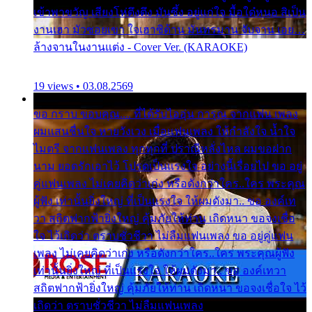
เข้าพาขวัญ เสียงโห่ตึงตึง มันซึ้ง อยู่แก่ใจ มื้อใด๋หนอ สิเป็น
งานเฮา มัวซอยเขา ใจเฮาซิด้าน มันทรมาน จับจาน เอย…
ล้างจานในงานแต่ง - Cover Ver. (KARAOKE)
19 views • 03.08.2569
ขอ กราบ ขอบคุณ.... ที่ได้รับไออุ่น การุณ จากแฟน เพลง
ผมแสนชื่นใจ หายวังเวง เมื่อแฟนเพลง ให้กำลังใจ น้ำใจ
ไมตรี จากแฟนเพลง ทุกทุกที่ ปราณีหลั่งไหล ผมขอฝาก
นาม ยอดรักเอาไว้ โปรดเป็นแรงใจ อย่างนี้เรื่อยไป ขอ อยู่
คู่แฟนเพลง ไม่เคยคิดว่าเก่ง หรือดังกว่าใคร..ใคร พระคุณ
ผู้ฟัง เท่านั้นยิ่งใหญ่ ที่เป็นแรงใจ ให้ผมดังมา.. ขอ องค์เท
วา สถิตฟากฟ้ายิ่งใหญ่ คุ้มภัยให้ท่าน เถิดหนา ขอจงเชื่อ
ใจ ไว้เถิดว่า ตราบชั่วชีวา ไม่ลืมแฟนเพลง ขอ อยู่คู่แฟน
เพลง ไม่เคยคิดว่าเก่ง หรือดังกว่าใคร..ใคร พระคุณผู้ฟัง
เท่านั้นยิ่งใหญ่ ที่เป็นแรงใจ ให้ผมดังมา.. ขอ องค์เทวา
สถิตฟากฟ้ายิ่งใหญ่ คุ้มภัยให้ท่าน เถิดหนา ขอจงเชื่อใจ ไว้
เถิดว่า ตราบชั่วชีวา ไม่ลืมแฟนเพลง