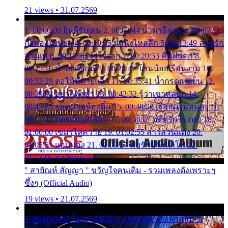
21 views • 31.07.2569
1. 00:00:00 ยินดีรับเดน 2. 00:03:44 น้ำตาอีสาน 3. 00:07:51
กิ่งทองใบหยก 4. 00:10:35 น้ำนิ่งไหลลึก 5. 00:13:49 ลานรัก
ลานเท 6. 00:17:06 จำใจจาก 7. 00:20:53 คืนฝนตก 8.
00:25:16 น้ำลงเดือนยี่ 9. 00:28:47 โสนน้อยเรือนงาม 10.
00:32:29 ตอไม้ที่ตายแล้ว 11. 00:35:41 น้ำกรดแช่เย็น 12.
00:39:08 อยากฟังซ้ำ 13. 00:42:32 รู้ว่าเขาหลอก 14.
00:45:25 รอหน่อยน้องติ๋ม 15. 00:48:56 เรือล่มในหนอง 16.
00:51:43 บัตรเชิญสีเลือด 17. 00:56:07 อดีตรักโรงทอ 18.
01:00:00 เขมรไล่ควาย 19. 01:02:55 สาวสวนแตง 20.
01:05:51 แอบมอง 21. 01:09:27 พบรักปากน้ำโพ 22.
01:13:06 สายัณห์เมา
" สายัณห์ สัญญา " ขวัญใจคนเดิม - รวมเพลงดังเพราะๆ
ซึ้งๆ (Official Audio)
19 views • 21.07.2569
1. 00:00:00 ทำไมทำฉันได้ 2. 00:03:20 นางฟ้าสลัม 3.