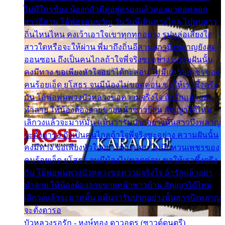
ไม่มีใครข้อง น้องกลัวมีคู่อยู่ครองแล้วลองมาล่อหลอก
สาวอีสาน โอ้พ่อจอมขวัญ วันวันพี่เดินทางไกล ไปพบสาว
ถิ่นไหนไหน คงเว้าเอาใจเขาทุกทุกอย่าง รูปหล่อเสียงใส
สาวใดหรือจะให้ผ่าน พี่มาถึงถิ่นอีสานสาวบึงพลาญยังสุด
ออนซอน ถึงเป็นคนไกลถ้าใจพี่จริงซะอย่าง ความฝันนั้น
คงมีทาง ขอเพียงหัวใจอย่าได้กะล่อน ไม่มีแหวนเพชรของ
คนร้อยเอ็ด ยโสธร จนมีน้องไม่ขอดค่อน ขอให้เราซึ้งตรึง
กัน โอ้พ่อพุ่มพวงบัวหลวงขอความจริงใจ ถ้ารักแล้วอย่า
ทำลาย ให้น้องต้องอายขายหน้าชาวบ้าน สัญญาได้ไหม
เลิกวงแล้วจะมาหมั้น แม้นว่ารับปากอย่างนั้นสาวบึงพลาญ
จะตั้งตารอ ถึงเป็นคนไกลถ้าใจพี่จริงซะอย่าง ความฝันนั้น
คงมีทาง ขอเพียงหัวใจอย่าได้กะล่อน ไม่มีแหวนเพชรของ
คนร้อยเอ็ด ยโสธร จนมีน้องไม่ขอดค่อน ขอให้เราซึ้งตรึง
กัน โอ้พ่อพุ่มพวงบัวหลวงขอความจริงใจ ถ้ารักแล้วอย่า
ทำลาย ให้น้องต้องอายขายหน้าชาวบ้าน สัญญาได้ไหม
เลิกวงแล้วจะมาหมั้น แม้นว่ารับปากอย่างนั้นสาวบึงพลาญ
จะตั้งตารอ
บัวหลวงรอรัก - หงษ์ทอง ดาวอุดร (ซาวด์ดนตรี)