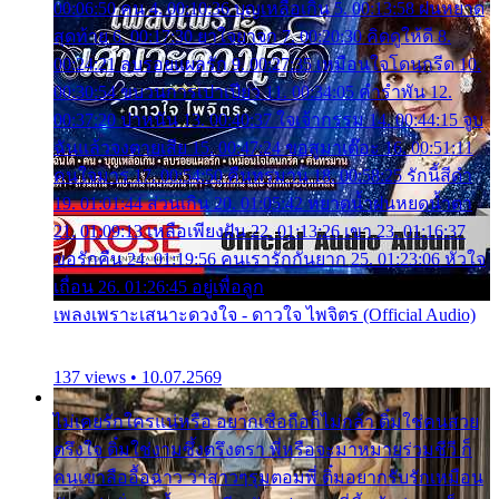
00:06:50 คน 4. 00:10:36 บุญเหลือเกิน 5. 00:13:58 ฝนหยาด
สุดท้าย 6. 00:17:30 ยาใจยาจก 7. 00:20:30 คิดดูให้ดี 8.
00:24:21 ลบรอยแผลรัก 9. 00:27:35 เหมือนใจโดนกรีด 10.
00:30:54 ขบวนการเปาเปียว 11. 00:34:05 คำรำพัน 12.
00:37:20 ปาหนัน 13. 00:40:37 ใจเจ้ากรรม 14. 00:44:15 จูบ
ฉันแล้วจงตายเสีย 15. 00:47:24 ขอสูมาเต๊อะ 16. 00:51:11
คนใจมาร 17. 00:54:50 คืนทรมาน 18. 00:58:25 รักนี้สีดำ
19. 01:01:44 ส่วนเกิน 20. 01:05:42 หยาดน้ำฝนหยดน้ำตา
21. 01:09:13 เหลือเพียงฝัน 22. 01:13:26 เขา 23. 01:16:37
ขอรักคืน 24. 01:19:56 คนเรารักกันยาก 25. 01:23:06 หัวใจ
เถื่อน 26. 01:26:45 อยู่เพื่อลูก
เพลงเพราะเสนาะดวงใจ - ดาวใจ ไพจิตร (Official Audio)
137 views • 10.07.2569
ไม่เคยรักใครแน่หรือ อยากเชื่อถือก็ไม่กล้า ติ๋มใช่คนสวย
ตรึงใจ ติ๋มใช่งามซึ้งตรึงตรา พี่หรือจะมาหมายร่วมชีวี ก็
คนเขาลืออื้อฉาว ว่าสาวๆรุมตอมพี่ ติ๋มอยากรับรักเหมือน