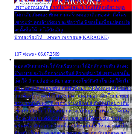
เพราะตรอมฤทัย ข้าวปลาไม่สนใจ ร้องไห้ลูกเดียว หยุด
โศก เสียเถิดทอง พักความเศร้าหมอง เถิดทองจ๋า ถึงใคร
เขาจะว่า ลูกเจ้าเกิดมา จะชื่อว่าไง พี่ขอเป็นเพื่อนปลอบใจ
จะตั้งชื่อให้ ว่าไอ้บังเอิญ
บัวทองร้องไห้ - เทพพร เพชรอุบล(KARAOKE)
107 views • 06.07.2569
พ่อส่งเงินสามพัน ให้ฉันเรียนราม ได้อีกสักสามพัน ฉันคง
บ๊าย บาย จะไปซื้อกางเกงยีนส์ ลีวายส์มาใส่ เพราะเราเป็น
เด็กใต้ ลีวายส์อย่างเดียว อยากจะโชว์ถึงหิวโซ เด็กใต้ก็ไม่
หวั่น ตกตัวละหลายพัน กัดฟันซื้อมา ให้เด็กเทพเหลียวมอง
และต้องรู้ว่า เด็กใต้ไม่ธรรมดา แต่สุดยอด เดินโยกย้ายเย
ยวน กวนโอ๊ยพอได้ เพราะว่านุ่งลีวายส์ ตัวใหม่ใส่มา เดิน
เข้ามหาลัย จิ๊กโก๊มองหน้า ท่าจะมีปัญหา ไม่พอใจ ได้เป็น
เรื่องแน่นอน แต่ฉันไม่หวั่น เลยแหลงใต้ถามมัน ว่ามัน
พรั่นพรือ มันตอบว่าไม่พรื่อ เปลี่ยนเป็นยิ้มให้ เจอะเด็กใต้
ด้วยกัน ก็เลยรอด สุดยอด สุดยอด สุดยอด มันสุดยอด สุด