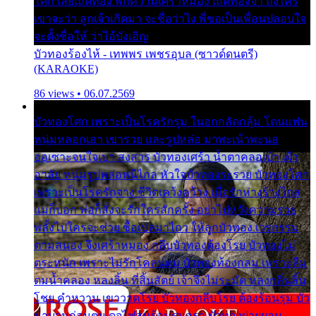
โศก เสียเถิดทอง พักความเศร้าหมอง เถิดทองจ๋า ถึงใคร
เขาจะว่า ลูกเจ้าเกิดมา จะชื่อว่าไง พี่ขอเป็นเพื่อนปลอบใจ
จะตั้งชื่อให้ ว่าไอ้บังเอิญ
บัวทองร้องไห้ - เทพพร เพชรอุบล (ซาวด์ดนตรี)
(KARAOKE)
86 views • 06.07.2569
บัวทองโศก เพราะเป็นโรครักรุม ในอกกลัดกลุ้ม โดนแฟน
หนุ่มหลอกเอา เขารวย และรูปหล่อ มาพะเน้าพะนอ
ออเซาะจนใจเบา สงสาร บัวทองเศร้า น้ำตาคลอเบ้า เฝ้า
อาลัย หนุ่มรูปหล่อหนีไกล หัวใจบัวทองระรวย บัวทองโศก
เพราะเป็นโรครักจาง ชีวิตเคว้งคว้าง เมื่อรักห่างร้างไกล
แม่ก็บอก พ่อก็สั่งจะรักใครสักครั้ง อย่าไปหวังความรวย
พลั้งไปใครจะช่วย ซื้อเปลมาไกว ให้ลูกบัวทอง เวรกรรม
ตามสนอง จึงเศร้าหมอง กลีบบัวทองต้องโรย บัวทองไม่
ตระหนัก เพราะไม่รักโคลนตม บัวทองท้องกลม เพราะลืม
ตมน้ำคลอง หลงลิ้น ที่สิ้นสัตย์ เจ้าจึงไม่ระมัด หลงกลิ่นลิ้น
โชย คำหวาน เขาวาดโรย บัวทองกลีบโรย ต้องร้อนรุม บัว
มาบานก่อนตูม ดุจไฟสุมร้อนรุมอุรา บัวทองผ่ายผอม