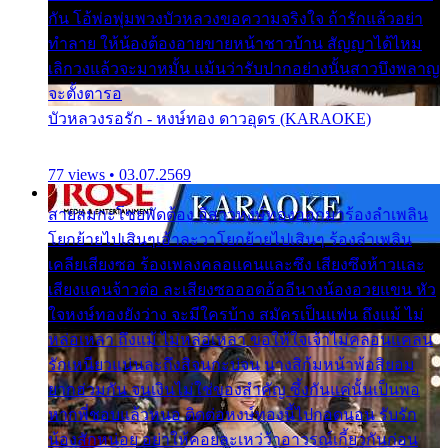
กัน โอ้พ่อพุ่มพวงบัวหลวงขอความจริงใจ ถ้ารักแล้วอย่า
ทำลาย ให้น้องต้องอายขายหน้าชาวบ้าน สัญญาได้ไหม
เลิกวงแล้วจะมาหมั้น แม้นว่ารับปากอย่างนั้นสาวบึงพลาญ
จะตั้งตารอ
บัวหลวงรอรัก - หงษ์ทอง ดาวอุดร (KARAOKE)
77 views • 03.07.2569
สายลมกะโชยพัดต้อง อีสาวหงษ์ทองออกมาร้องลำเพลิน
โยกย้ายไปเสินๆเอ้าละวาโยกย้ายไปเสินๆ ร้องลำเพลิน
เคลียเสียงซอ ร้องเพลงคลอแคนและซึง เสียงซึงห้าวและ
เสียงแคนจ้าวต่อ ละเสียงซอออดอ้ออีนางน้องอวยแขน หัว
ใจหงษ์ทองยังว่าง จะมีใครบ้าง สมัครเป็นแฟน ถึงแม้ ไม่
หล่อเหลา ถึงแม้ ไม่หล่อเหลา ขอให้ใจเจ้าไม่คลอนแคลน
รักเหนียวแน่นละถึงสิจนกะบ่จน นางสิก้มหน้าพ้อสิยอม
ยากฮ่วมกัน จนเงินไม่ใช่ของสำคัญ ซึ้งกันแค่นั้นเป็นพอ
หากพี่ชอบแล้วหนอ ติดต่อหงษ์ทองนี้ไปกอดนอน รับรัก
น้องสักหน่อย อย่าให้คอยละเหว่ว้าอาวรณ์เกี้ยวกันก่อน