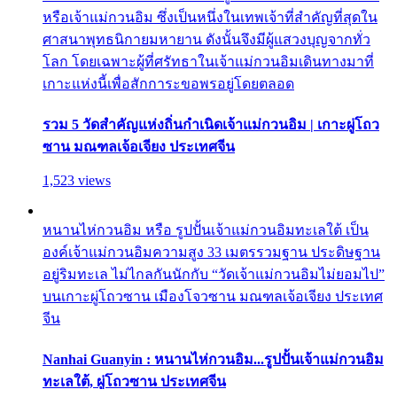
หรือเจ้าแม่กวนอิม ซึ่งเป็นหนึ่งในเทพเจ้าที่สำคัญที่สุดใน
ศาสนาพุทธนิกายมหายาน ดังนั้นจึงมีผู้แสวงบุญจากทั่ว
โลก โดยเฉพาะผู้ที่ศรัทธาในเจ้าแม่กวนอิมเดินทางมาที่
เกาะแห่งนี้เพื่อสักการะขอพรอยู่โดยตลอด
รวม 5 วัดสำคัญแห่งถิ่นกำเนิดเจ้าแม่กวนอิม | เกาะผู่โถว
ซาน มณฑลเจ้อเจียง ประเทศจีน
1,523 views
หนานไห่กวนอิม หรือ รูปปั้นเจ้าแม่กวนอิมทะเลใต้ เป็น
องค์เจ้าแม่กวนอิมความสูง 33 เมตรรวมฐาน ประดิษฐาน
อยู่ริมทะเล ไม่ไกลกันนักกับ “วัดเจ้าแม่กวนอิมไม่ยอมไป”
บนเกาะผู่โถวซาน เมืองโจวซาน มณฑลเจ้อเจียง ประเทศ
จีน
Nanhai Guanyin : หนานไห่กวนอิม...รูปปั้นเจ้าแม่กวนอิม
ทะเลใต้, ผู่โถวซาน ประเทศจีน