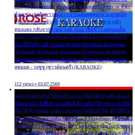
ยอด สุดยอด สุดยอด มันสุดยอด แอบหลงรักสาวราม ที่พัก
ห้องเช่า เธอผิวขาวผมยาว ปากแดงแหลงกลาง ถูกสเป็ก
จริงเธอ อยู่ห้องข้างข้าง อยากเข้าไปแหลงกลาง กลัว
ทองแดง กลับจากรามมาเจอ เธอมาซื้อข้าว แต่ก่อนนั้น
สองเรา เจอะกันครั้งใด เธอไม่เคยไยดี คราวนี้เธอยิ้มให้
ต้องให้ใส่ลีวายส์ สุดยอด สุดยอด มันสุดยอด มันสุดยอด
มันสุดยอด มันสุดยอด มันสุดยอด มันสุดยอด มันสุดยอด
มันสุดยอด มันสุดยอด มันสุดยอด มันสุดยอด มันสุดยอด
สุดยอด - วงซูซู (ซาวด์ดนตรี) (KARAOKE)
112 views • 03.07.2569
พ่อส่งเงินสามพัน ให้ฉันเรียนราม ได้อีกสักสามพัน ฉันคง
บ๊าย บาย จะไปซื้อกางเกงยีนส์ ลีวายส์มาใส่ เพราะเราเป็น
เด็กใต้ ลีวายส์อย่างเดียว อยากจะโชว์ถึงหิวโซ เด็กใต้ก็ไม่
หวั่น ตกตัวละหลายพัน กัดฟันซื้อมา ให้เด็กเทพเหลียวมอง
และต้องรู้ว่า เด็กใต้ไม่ธรรมดา แต่สุดยอด เดินโยกย้ายเย
ยวน กวนโอ๊ยพอได้ เพราะว่านุ่งลีวายส์ ตัวใหม่ใส่มา เดิน