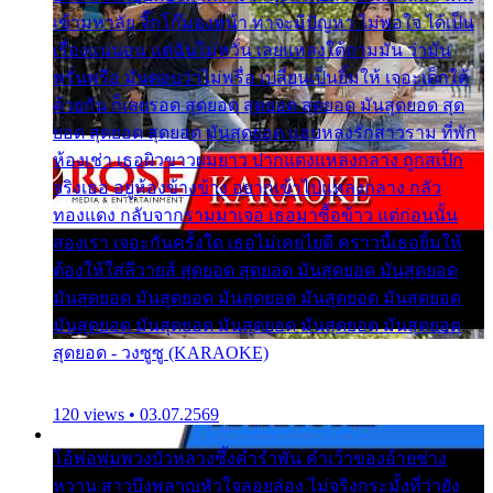
เข้ามหาลัย จิ๊กโก๊มองหน้า ท่าจะมีปัญหา ไม่พอใจ ได้เป็น
เรื่องแน่นอน แต่ฉันไม่หวั่น เลยแหลงใต้ถามมัน ว่ามัน
พรั่นพรือ มันตอบว่าไม่พรื่อ เปลี่ยนเป็นยิ้มให้ เจอะเด็กใต้
ด้วยกัน ก็เลยรอด สุดยอด สุดยอด สุดยอด มันสุดยอด สุด
ยอด สุดยอด สุดยอด มันสุดยอด แอบหลงรักสาวราม ที่พัก
ห้องเช่า เธอผิวขาวผมยาว ปากแดงแหลงกลาง ถูกสเป็ก
จริงเธอ อยู่ห้องข้างข้าง อยากเข้าไปแหลงกลาง กลัว
ทองแดง กลับจากรามมาเจอ เธอมาซื้อข้าว แต่ก่อนนั้น
สองเรา เจอะกันครั้งใด เธอไม่เคยไยดี คราวนี้เธอยิ้มให้
ต้องให้ใส่ลีวายส์ สุดยอด สุดยอด มันสุดยอด มันสุดยอด
มันสุดยอด มันสุดยอด มันสุดยอด มันสุดยอด มันสุดยอด
มันสุดยอด มันสุดยอด มันสุดยอด มันสุดยอด มันสุดยอด
สุดยอด - วงซูซู (KARAOKE)
120 views • 03.07.2569
โอ้พ่อพุ่มพวงบัวหลวงซึ้งคำรำพัน คำเว้าของอ้ายช่าง
หวาน สาวบึงพลาญหัวใจลอยล่อง ไม่จริงกระมั้งที่ว่ายัง