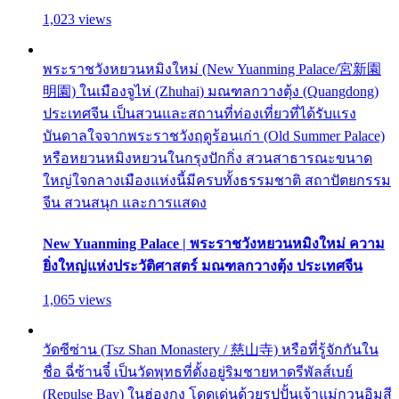
1,023 views
พระราชวังหยวนหมิงใหม่ (New Yuanming Palace/宮新園
明園) ในเมืองจูไห่ (Zhuhai) มณฑลกวางตุ้ง (Quangdong)
ประเทศจีน เป็นสวนและสถานที่ท่องเที่ยวที่ได้รับแรง
บันดาลใจจากพระราชวังฤดูร้อนเก่า (Old Summer Palace)
หรือหยวนหมิงหยวนในกรุงปักกิ่ง สวนสาธารณะขนาด
ใหญ่ใจกลางเมืองแห่งนี้มีครบทั้งธรรมชาติ สถาปัตยกรรม
จีน สวนสนุก และการแสดง
New Yuanming Palace | พระราชวังหยวนหมิงใหม่ ความ
ยิ่งใหญ่แห่งประวัติศาสตร์ มณฑลกวางตุ้ง ประเทศจีน
1,065 views
วัดซีซ่าน (Tsz Shan Monastery / 慈山寺) หรือที่รู้จักกันใน
ชื่อ ฉี่ซ้านจี๋ เป็นวัดพุทธที่ตั้งอยู่ริมชายหาดรีพัลส์เบย์
(Repulse Bay) ในฮ่องกง โดดเด่นด้วยรูปปั้นเจ้าแม่กวนอิมสี