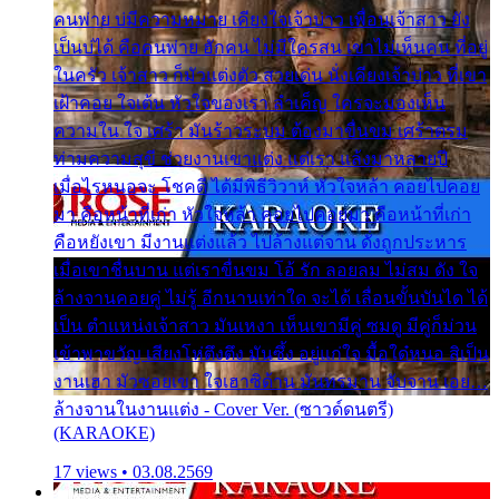
คนพ่าย บ่มีความหมาย เคียงใจเจ้าบ่าว เพื่อนเจ้าสาว ยัง
เป็นบ่ได้ คือคนพ่าย ฮักคน ไม่มีใครสน เขาไม่เห็นคน ที่อยู่
ในครัว เจ้าสาว ก็มัวแต่งตัว สวยเด่น นั่งเคียงเจ้าบ่าว ที่เขา
เฝ้าคอย ใจเต้น หัวใจของเรา ลำเค็ญ ใครจะมองเห็น
ความใน ใจ เศร้า มันร้าวระบม ต้องมาขื่นขม เศร้าตรม
ท่ามความสุขี ช่วยงานเขาแต่ง แต่เรา แล้งมาหลายปี
เมื่อไรหนอจะ โชคดี ได้มีพิธีวิวาห์ หัวใจหล้า คอยไปคอย
มา คือหน้าที่เก่า หัวใจหล้า คอยไปคอยมา คือหน้าที่เก่า
คือหยังเขา มีงานแต่งแล้ว ไปล้างแต่จาน ดั่งถูกประหาร
เมื่อเขาชื่นบาน แต่เราขื่นขม โอ้ รัก ลอยลม ไม่สม ดัง ใจ
ล้างจานคอยคู่ ไม่รู้ อีกนานเท่าใด จะได้ เลื่อนขั้นบันได ได้
เป็น ตำแหน่งเจ้าสาว มันเหงา เห็นเขามีคู่ ซมดู มีคู่ก็ม่วน
เข้าพาขวัญ เสียงโห่ตึงตึง มันซึ้ง อยู่แก่ใจ มื้อใด๋หนอ สิเป็น
งานเฮา มัวซอยเขา ใจเฮาซิด้าน มันทรมาน จับจาน เอย…
ล้างจานในงานแต่ง - Cover Ver. (ซาวด์ดนตรี)
(KARAOKE)
17 views • 03.08.2569