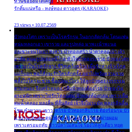
หวั่นขอยอมได้เคียง
รักติ๋มแน่หรือ - หงษ์ทอง ดาวอุดร (KARAOKE)
23 views • 10.07.2569
บัวทองโศก เพราะเป็นโรครักรุม ในอกกลัดกลุ้ม โดนแฟน
หนุ่มหลอกเอา เขารวย และรูปหล่อ มาพะเน้าพะนอ
ออเซาะจนใจเบา สงสาร บัวทองเศร้า น้ำตาคลอเบ้า เฝ้า
อาลัย หนุ่มรูปหล่อหนีไกล หัวใจบัวทองระรวย บัวทองโศก
เพราะเป็นโรครักจาง ชีวิตเคว้งคว้าง เมื่อรักห่างร้างไกล
แม่ก็บอก พ่อก็สั่งจะรักใครสักครั้ง อย่าไปหวังความรวย
พลั้งไปใครจะช่วย ซื้อเปลมาไกว ให้ลูกบัวทอง เวรกรรม
ตามสนอง จึงเศร้าหมอง กลีบบัวทองต้องโรย บัวทองไม่
ตระหนัก เพราะไม่รักโคลนตม บัวทองท้องกลม เพราะลืม
ตมน้ำคลอง หลงลิ้น ที่สิ้นสัตย์ เจ้าจึงไม่ระมัด หลงกลิ่นลิ้น
โชย คำหวาน เขาวาดโรย บัวทองกลีบโรย ต้องร้อนรุม บัว
มาบานก่อนตูม ดุจไฟสุมร้อนรุมอุรา บัวทองผ่ายผอม
เพราะตรอมฤทัย ข้าวปลาไม่สนใจ ร้องไห้ลูกเดียว หยุด