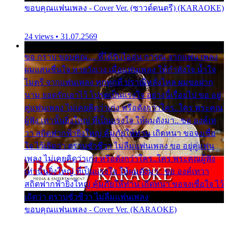
ขอบคุณแฟนเพลง - Cover Ver. (ซาวด์ดนตรี) (KARAOKE)
24 views • 31.07.2569
ขอ กราบ ขอบคุณ.... ที่ได้รับไออุ่น การุณ จากแฟน เพลง
ผมแสนชื่นใจ หายวังเวง เมื่อแฟนเพลง ให้กำลังใจ น้ำใจ
ไมตรี จากแฟนเพลง ทุกทุกที่ ปราณีหลั่งไหล ผมขอฝาก
นาม ยอดรักเอาไว้ โปรดเป็นแรงใจ อย่างนี้เรื่อยไป ขอ อยู่
คู่แฟนเพลง ไม่เคยคิดว่าเก่ง หรือดังกว่าใคร..ใคร พระคุณ
ผู้ฟัง เท่านั้นยิ่งใหญ่ ที่เป็นแรงใจ ให้ผมดังมา.. ขอ องค์เท
วา สถิตฟากฟ้ายิ่งใหญ่ คุ้มภัยให้ท่าน เถิดหนา ขอจงเชื่อ
ใจ ไว้เถิดว่า ตราบชั่วชีวา ไม่ลืมแฟนเพลง ขอ อยู่คู่แฟน
เพลง ไม่เคยคิดว่าเก่ง หรือดังกว่าใคร..ใคร พระคุณผู้ฟัง
เท่านั้นยิ่งใหญ่ ที่เป็นแรงใจ ให้ผมดังมา.. ขอ องค์เทวา
สถิตฟากฟ้ายิ่งใหญ่ คุ้มภัยให้ท่าน เถิดหนา ขอจงเชื่อใจ ไว้
เถิดว่า ตราบชั่วชีวา ไม่ลืมแฟนเพลง
ขอบคุณแฟนเพลง - Cover Ver. (KARAOKE)