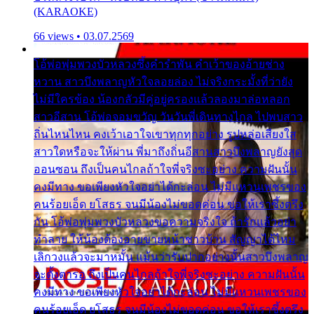
(KARAOKE)
66 views • 03.07.2569
โอ้พ่อพุ่มพวงบัวหลวงซึ้งคำรำพัน คำเว้าของอ้ายช่าง
หวาน สาวบึงพลาญหัวใจลอยล่อง ไม่จริงกระมั้งที่ว่ายัง
ไม่มีใครข้อง น้องกลัวมีคู่อยู่ครองแล้วลองมาล่อหลอก
สาวอีสาน โอ้พ่อจอมขวัญ วันวันพี่เดินทางไกล ไปพบสาว
ถิ่นไหนไหน คงเว้าเอาใจเขาทุกทุกอย่าง รูปหล่อเสียงใส
สาวใดหรือจะให้ผ่าน พี่มาถึงถิ่นอีสานสาวบึงพลาญยังสุด
ออนซอน ถึงเป็นคนไกลถ้าใจพี่จริงซะอย่าง ความฝันนั้น
คงมีทาง ขอเพียงหัวใจอย่าได้กะล่อน ไม่มีแหวนเพชรของ
คนร้อยเอ็ด ยโสธร จนมีน้องไม่ขอดค่อน ขอให้เราซึ้งตรึง
กัน โอ้พ่อพุ่มพวงบัวหลวงขอความจริงใจ ถ้ารักแล้วอย่า
ทำลาย ให้น้องต้องอายขายหน้าชาวบ้าน สัญญาได้ไหม
เลิกวงแล้วจะมาหมั้น แม้นว่ารับปากอย่างนั้นสาวบึงพลาญ
จะตั้งตารอ ถึงเป็นคนไกลถ้าใจพี่จริงซะอย่าง ความฝันนั้น
คงมีทาง ขอเพียงหัวใจอย่าได้กะล่อน ไม่มีแหวนเพชรของ
คนร้อยเอ็ด ยโสธร จนมีน้องไม่ขอดค่อน ขอให้เราซึ้งตรึง