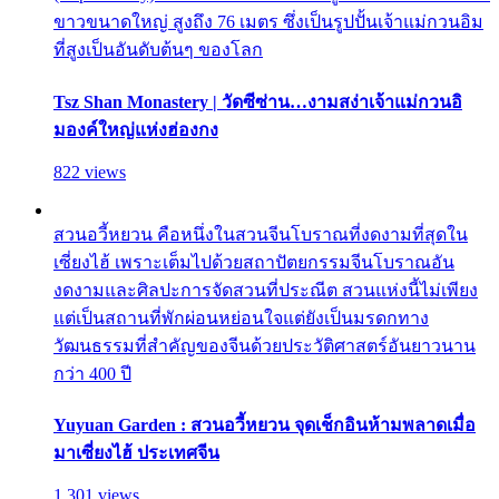
ขาวขนาดใหญ่ สูงถึง 76 เมตร ซึ่งเป็นรูปปั้นเจ้าแม่กวนอิม
ที่สูงเป็นอันดับต้นๆ ของโลก
Tsz Shan Monastery | วัดซีซ่าน…งามสง่าเจ้าแม่กวนอิ
มองค์ใหญ่แห่งฮ่องกง
822 views
สวนอวี้หยวน คือหนึ่งในสวนจีนโบราณที่งดงามที่สุดใน
เซี่ยงไฮ้ เพราะเต็มไปด้วยสถาปัตยกรรมจีนโบราณอัน
งดงามและศิลปะการจัดสวนที่ประณีต สวนแห่งนี้ไม่เพียง
แต่เป็นสถานที่พักผ่อนหย่อนใจแต่ยังเป็นมรดกทาง
วัฒนธรรมที่สำคัญของจีนด้วยประวัติศาสตร์อันยาวนาน
กว่า 400 ปี
Yuyuan Garden : สวนอวี้หยวน จุดเช็กอินห้ามพลาดเมื่อ
มาเซี่ยงไฮ้ ประเทศจีน
1,301 views