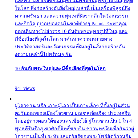
และความสำเร็จของมนุษย์ นั่นคือพระพุทธรูปที่ใหญ่ที่สุด
ในโลก สิ่งก่อสร้างอันยิ่งใหญ่เหล่านี้ เป็นเครื่องพิสูจน์ถึง
ความศรัทธา และความทุ่มเทที่ฝังรากลึกในวัฒนธรรม
และจิตวิญญาณของคนในชาติต่างๆ Palanla จะพาคุณ
ออกเดินทางไปสำรวจ 10 อันดับพระพุทธรูปที่ใหญ่และ
มีชื่อเสียงที่สุดในโลก มาค้นหาความหมายทาง
ประวัติศาสตร์และวัฒนธรรมที่ฝังอยู่ในสิ่งก่อสร้างอัน
งดงามเหล่านี้ไปพร้อมๆ กัน
10 อันดับพระใหญ่และมีชื่อเสียงที่สุดในโลก
941 views
ผู่โถวซาน หรือ เกาะผู่โถว เป็นเกาะเล็กๆ ที่ตั้งอยู่ในส่วน
ตะวันออกของเมืองโจวซาน มณฑลเจ้อเจียง ประเทศจีน
โดยอยู่ทางตอนใต้ของนครเซี่ยงไฮ้ ผู่โถวซานเป็น 1 ใน 4
พุทธคีรีหรือภูเขาศักดิ์สิทธิ์ของจีน ชาวพุทธจีนเชื่อกันว่าผู่
โถวซานเป็นที่ประทับและตรัสรู้ของพระโพธิสัตว์กวนอิม