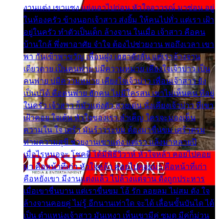
งานแต่ง เขาแซง แย่งเอาไปก่อน หัวใจอาวรณ์ มาซ่อน อยู่
ในห้องครัว ข้างนอกเจ้าสาว ส่งยิ้ม ให้คนไปทั่ว แต่เรา เฝ้า
อยู่ในครัว ทำตัวเป็นเด็ก ล้างจาน ในเมื่อ เจ้าสาว คือคน
บ้านใกล้ พึ่งพาอาศัย จำใจ ต้องไปช่วยงาน พอถึงเวลา เขา
พา กันเข้าพาขวัญ เพื่อนฝูง เฮฮาดังลั่น แต่เราล้างจาน
เดียวดาย เป็นคนพ่าย บ่มีความหมาย เคียงใจเจ้าบ่าว เป็น
คนพ่าย บ่มีความหมาย เคียงใจเจ้าบ่าว เพื่อนเจ้าสาว ยัง
เป็นบ่ได้ คือคนพ่าย ฮักคน ไม่มีใครสน เขาไม่เห็นคน ที่อยู่
ในครัว เจ้าสาว ก็มัวแต่งตัว สวยเด่น นั่งเคียงเจ้าบ่าว ที่เขา
เฝ้าคอย ใจเต้น หัวใจของเรา ลำเค็ญ ใครจะมองเห็น
ความใน ใจ เศร้า มันร้าวระบม ต้องมาขื่นขม เศร้าตรม
ท่ามความสุขี ช่วยงานเขาแต่ง แต่เรา แล้งมาหลายปี
เมื่อไรหนอจะ โชคดี ได้มีพิธีวิวาห์ หัวใจหล้า คอยไปคอย
มา คือหน้าที่เก่า หัวใจหล้า คอยไปคอยมา คือหน้าที่เก่า
คือหยังเขา มีงานแต่งแล้ว ไปล้างแต่จาน ดั่งถูกประหาร
เมื่อเขาชื่นบาน แต่เราขื่นขม โอ้ รัก ลอยลม ไม่สม ดัง ใจ
ล้างจานคอยคู่ ไม่รู้ อีกนานเท่าใด จะได้ เลื่อนขั้นบันได ได้
เป็น ตำแหน่งเจ้าสาว มันเหงา เห็นเขามีคู่ ซมดู มีคู่ก็ม่วน