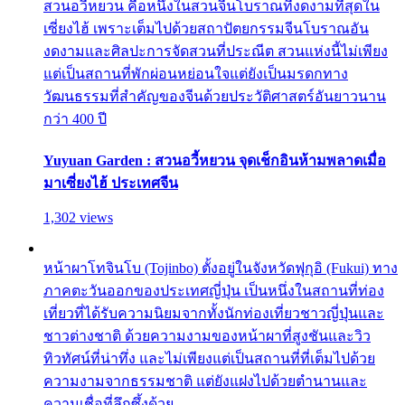
สวนอวี้หยวน คือหนึ่งในสวนจีนโบราณที่งดงามที่สุดใน
เซี่ยงไฮ้ เพราะเต็มไปด้วยสถาปัตยกรรมจีนโบราณอัน
งดงามและศิลปะการจัดสวนที่ประณีต สวนแห่งนี้ไม่เพียง
แต่เป็นสถานที่พักผ่อนหย่อนใจแต่ยังเป็นมรดกทาง
วัฒนธรรมที่สำคัญของจีนด้วยประวัติศาสตร์อันยาวนาน
กว่า 400 ปี
Yuyuan Garden : สวนอวี้หยวน จุดเช็กอินห้ามพลาดเมื่อ
มาเซี่ยงไฮ้ ประเทศจีน
1,302 views
หน้าผาโทจินโบ (Tojinbo) ตั้งอยู่ในจังหวัดฟุกุอิ (Fukui) ทาง
ภาคตะวันออกของประเทศญี่ปุ่น เป็นหนึ่งในสถานที่ท่อง
เที่ยวที่ได้รับความนิยมจากทั้งนักท่องเที่ยวชาวญี่ปุ่นและ
ชาวต่างชาติ ด้วยความงามของหน้าผาที่สูงชันและวิว
ทิวทัศน์ที่น่าทึ่ง และไม่เพียงแต่เป็นสถานที่ที่เต็มไปด้วย
ความงามจากธรรมชาติ แต่ยังแฝงไปด้วยตำนานและ
ความเชื่อที่ลึกซึ้งด้วย