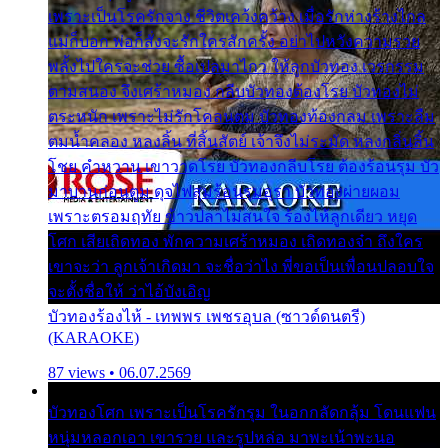
เพราะเป็นโรครักจาง ชีวิตเคว้งคว้าง เมื่อรักห่างร้างไกล
แม่ก็บอก พ่อก็สั่งจะรักใครสักครั้ง อย่าไปหวังความรวย
พลั้งไปใครจะช่วย ซื้อเปลมาไกว ให้ลูกบัวทอง เวรกรรม
ตามสนอง จึงเศร้าหมอง กลีบบัวทองต้องโรย บัวทองไม่
ตระหนัก เพราะไม่รักโคลนตม บัวทองท้องกลม เพราะลืม
ตมน้ำคลอง หลงลิ้น ที่สิ้นสัตย์ เจ้าจึงไม่ระมัด หลงกลิ่นลิ้น
โชย คำหวาน เขาวาดโรย บัวทองกลีบโรย ต้องร้อนรุม บัว
มาบานก่อนตูม ดุจไฟสุมร้อนรุมอุรา บัวทองผ่ายผอม
เพราะตรอมฤทัย ข้าวปลาไม่สนใจ ร้องไห้ลูกเดียว หยุด
โศก เสียเถิดทอง พักความเศร้าหมอง เถิดทองจ๋า ถึงใคร
เขาจะว่า ลูกเจ้าเกิดมา จะชื่อว่าไง พี่ขอเป็นเพื่อนปลอบใจ
จะตั้งชื่อให้ ว่าไอ้บังเอิญ
บัวทองร้องไห้ - เทพพร เพชรอุบล (ซาวด์ดนตรี)
(KARAOKE)
87 views • 06.07.2569
บัวทองโศก เพราะเป็นโรครักรุม ในอกกลัดกลุ้ม โดนแฟน
หนุ่มหลอกเอา เขารวย และรูปหล่อ มาพะเน้าพะนอ