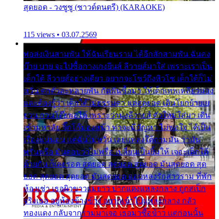
สุดยอด - วงซูซู (ซาวด์ดนตรี) (KARAOKE)
115 views • 03.07.2569
พ่อส่งเงินสามพัน ให้ฉันเรียนราม ได้อีกสักสามพัน ฉันคง
บ๊าย บาย จะไปซื้อกางเกงยีนส์ ลีวายส์มาใส่ เพราะเราเป็น
เด็กใต้ ลีวายส์อย่างเดียว อยากจะโชว์ถึงหิวโซ เด็กใต้ก็ไม่
หวั่น ตกตัวละหลายพัน กัดฟันซื้อมา ให้เด็กเทพเหลียวมอง
และต้องรู้ว่า เด็กใต้ไม่ธรรมดา แต่สุดยอด เดินโยกย้ายเย
ยวน กวนโอ๊ยพอได้ เพราะว่านุ่งลีวายส์ ตัวใหม่ใส่มา เดิน
เข้ามหาลัย จิ๊กโก๊มองหน้า ท่าจะมีปัญหา ไม่พอใจ ได้เป็น
เรื่องแน่นอน แต่ฉันไม่หวั่น เลยแหลงใต้ถามมัน ว่ามัน
พรั่นพรือ มันตอบว่าไม่พรื่อ เปลี่ยนเป็นยิ้มให้ เจอะเด็กใต้
ด้วยกัน ก็เลยรอด สุดยอด สุดยอด สุดยอด มันสุดยอด สุด
ยอด สุดยอด สุดยอด มันสุดยอด แอบหลงรักสาวราม ที่พัก
ห้องเช่า เธอผิวขาวผมยาว ปากแดงแหลงกลาง ถูกสเป็ก
จริงเธอ อยู่ห้องข้างข้าง อยากเข้าไปแหลงกลาง กลัว
ทองแดง กลับจากรามมาเจอ เธอมาซื้อข้าว แต่ก่อนนั้น