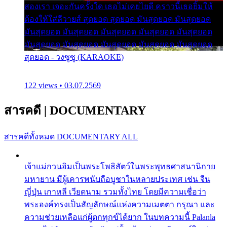
สองเรา เจอะกันครั้งใด เธอไม่เคยไยดี คราวนี้เธอยิ้มให้
ต้องให้ใส่ลีวายส์ สุดยอด สุดยอด มันสุดยอด มันสุดยอด
มันสุดยอด มันสุดยอด มันสุดยอด มันสุดยอด มันสุดยอด
มันสุดยอด มันสุดยอด มันสุดยอด มันสุดยอด มันสุดยอด
สุดยอด - วงซูซู (KARAOKE)
122 views • 03.07.2569
สารคดี
|
DOCUMENTARY
สารคดีทั้งหมด
DOCUMENTARY ALL
เจ้าแม่กวนอิมเป็นพระโพธิสัตว์ในพระพุทธศาสนานิกาย
มหายาน มีผู้เคารพนับถือบูชาในหลายประเทศ เช่น จีน
ญี่ปุ่น เกาหลี เวียดนาม รวมทั้งไทย โดยมีความเชื่อว่า
พระองค์ทรงเป็นสัญลักษณ์แห่งความเมตตา กรุณา และ
ความช่วยเหลือแก่ผู้ตกทุกข์ได้ยาก ในบทความนี้ Palanla