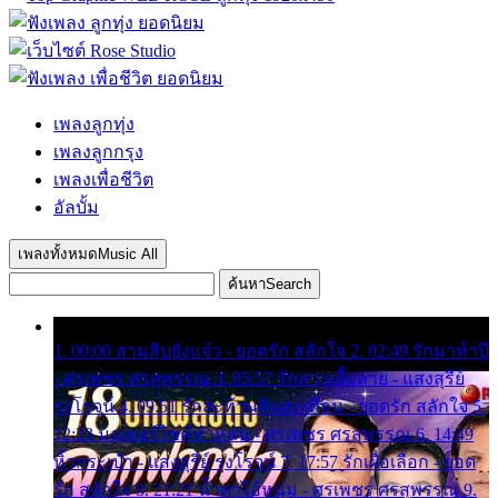
เพลงลูกทุ่ง
เพลงลูกกรุง
เพลงเพื่อชีวิต
อัลบั้ม
เพลงทั้งหมด
Music All
ค้นหา
Search
1. 00:00 สามสิบยังแจ๋ว - ยอดรัก สลักใจ 2. 02:49 รักมาห้าปี
- ศรเพชร ศรสุพรรณ 3. 05:57 รักสาวเสื้อลาย - แสงสุรีย์
รุ่งโรจน์ 4. 09:51 รักสะท้านดินสะเทือน - ยอดรัก สลักใจ 5.
12:23 มอเตอร์ไซค์ทำหล่น - ศรเพชร ศรสุพรรณ 6. 14:49
หิ้วกระเป๋า - แสงสุรีย์ รุ่งโรจน์ 7. 17:57 รักเผื่อเลือก - ยอด
รัก สลักใจ 8. 21:21 น้ำตาไอ้หนุ่ม - ศรเพชร ศรสุพรรณ 9.