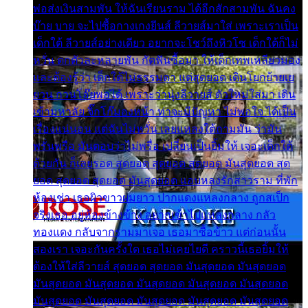
พ่อส่งเงินสามพัน ให้ฉันเรียนราม ได้อีกสักสามพัน ฉันคง
บ๊าย บาย จะไปซื้อกางเกงยีนส์ ลีวายส์มาใส่ เพราะเราเป็น
เด็กใต้ ลีวายส์อย่างเดียว อยากจะโชว์ถึงหิวโซ เด็กใต้ก็ไม่
หวั่น ตกตัวละหลายพัน กัดฟันซื้อมา ให้เด็กเทพเหลียวมอง
และต้องรู้ว่า เด็กใต้ไม่ธรรมดา แต่สุดยอด เดินโยกย้ายเย
ยวน กวนโอ๊ยพอได้ เพราะว่านุ่งลีวายส์ ตัวใหม่ใส่มา เดิน
เข้ามหาลัย จิ๊กโก๊มองหน้า ท่าจะมีปัญหา ไม่พอใจ ได้เป็น
เรื่องแน่นอน แต่ฉันไม่หวั่น เลยแหลงใต้ถามมัน ว่ามัน
พรั่นพรือ มันตอบว่าไม่พรื่อ เปลี่ยนเป็นยิ้มให้ เจอะเด็กใต้
ด้วยกัน ก็เลยรอด สุดยอด สุดยอด สุดยอด มันสุดยอด สุด
ยอด สุดยอด สุดยอด มันสุดยอด แอบหลงรักสาวราม ที่พัก
ห้องเช่า เธอผิวขาวผมยาว ปากแดงแหลงกลาง ถูกสเป็ก
จริงเธอ อยู่ห้องข้างข้าง อยากเข้าไปแหลงกลาง กลัว
ทองแดง กลับจากรามมาเจอ เธอมาซื้อข้าว แต่ก่อนนั้น
สองเรา เจอะกันครั้งใด เธอไม่เคยไยดี คราวนี้เธอยิ้มให้
ต้องให้ใส่ลีวายส์ สุดยอด สุดยอด มันสุดยอด มันสุดยอด
มันสุดยอด มันสุดยอด มันสุดยอด มันสุดยอด มันสุดยอด
มันสุดยอด มันสุดยอด มันสุดยอด มันสุดยอด มันสุดยอด