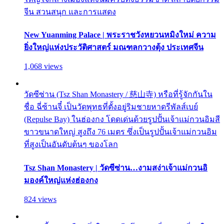
จีน สวนสนุก และการแสดง
New Yuanming Palace | พระราชวังหยวนหมิงใหม่ ความ
ยิ่งใหญ่แห่งประวัติศาสตร์ มณฑลกวางตุ้ง ประเทศจีน
1,068 views
วัดซีซ่าน (Tsz Shan Monastery / 慈山寺) หรือที่รู้จักกันใน
ชื่อ ฉี่ซ้านจี๋ เป็นวัดพุทธที่ตั้งอยู่ริมชายหาดรีพัลส์เบย์
(Repulse Bay) ในฮ่องกง โดดเด่นด้วยรูปปั้นเจ้าแม่กวนอิมสี
ขาวขนาดใหญ่ สูงถึง 76 เมตร ซึ่งเป็นรูปปั้นเจ้าแม่กวนอิม
ที่สูงเป็นอันดับต้นๆ ของโลก
Tsz Shan Monastery | วัดซีซ่าน…งามสง่าเจ้าแม่กวนอิ
มองค์ใหญ่แห่งฮ่องกง
824 views