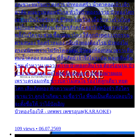
ออเซาะจนใจเบา สงสาร บัวทองเศร้า น้ำตาคลอเบ้า เฝ้า
อาลัย หนุ่มรูปหล่อหนีไกล หัวใจบัวทองระรวย บัวทองโศก
เพราะเป็นโรครักจาง ชีวิตเคว้งคว้าง เมื่อรักห่างร้างไกล
แม่ก็บอก พ่อก็สั่งจะรักใครสักครั้ง อย่าไปหวังความรวย
พลั้งไปใครจะช่วย ซื้อเปลมาไกว ให้ลูกบัวทอง เวรกรรม
ตามสนอง จึงเศร้าหมอง กลีบบัวทองต้องโรย บัวทองไม่
ตระหนัก เพราะไม่รักโคลนตม บัวทองท้องกลม เพราะลืม
ตมน้ำคลอง หลงลิ้น ที่สิ้นสัตย์ เจ้าจึงไม่ระมัด หลงกลิ่นลิ้น
โชย คำหวาน เขาวาดโรย บัวทองกลีบโรย ต้องร้อนรุม บัว
มาบานก่อนตูม ดุจไฟสุมร้อนรุมอุรา บัวทองผ่ายผอม
เพราะตรอมฤทัย ข้าวปลาไม่สนใจ ร้องไห้ลูกเดียว หยุด
โศก เสียเถิดทอง พักความเศร้าหมอง เถิดทองจ๋า ถึงใคร
เขาจะว่า ลูกเจ้าเกิดมา จะชื่อว่าไง พี่ขอเป็นเพื่อนปลอบใจ
จะตั้งชื่อให้ ว่าไอ้บังเอิญ
บัวทองร้องไห้ - เทพพร เพชรอุบล(KARAOKE)
109 views • 06.07.2569