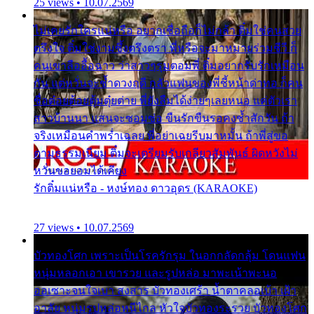
25 views • 10.07.2569
ไม่เคยรักใครแน่หรือ อยากเชื่อถือก็ไม่กล้า ติ๋มใช่คนสวย
ตรึงใจ ติ๋มใช่งามซึ้งตรึงตรา พี่หรือจะมาหมายร่วมชีวี ก็
คนเขาลืออื้อฉาว ว่าสาวๆรุมตอมพี่ ติ๋มอยากรับรักเหมือน
กัน แต่หวั่นจะช้ำดวงฤดี กลัวแฟนของพี่ชี้หน้าด่าทอ ก็คน
ชื่อต๋อยต้อยตุ้มตุ๋ยต่าย พี่ยังลืมได้ง่ายๆเลยหนอ แค่ตัวเรา
สาวบ้านนา แสนจะซอมซ่อ ขืนรักขืนรอคงช้ำสักวัน ถ้า
จริงเหมือนคำพร่ำเฉลย พี่อย่าเฉยรีบมาหมั้น ถ้าพี่สู่ขอ
ตามธรรมเนียม ติ๋มจะเตรียมรับเกลียวสัมพันธ์ ผิดหวังไม่
หวั่นขอยอมได้เคียง
รักติ๋มแน่หรือ - หงษ์ทอง ดาวอุดร (KARAOKE)
27 views • 10.07.2569
บัวทองโศก เพราะเป็นโรครักรุม ในอกกลัดกลุ้ม โดนแฟน
หนุ่มหลอกเอา เขารวย และรูปหล่อ มาพะเน้าพะนอ
ออเซาะจนใจเบา สงสาร บัวทองเศร้า น้ำตาคลอเบ้า เฝ้า
อาลัย หนุ่มรูปหล่อหนีไกล หัวใจบัวทองระรวย บัวทองโศก