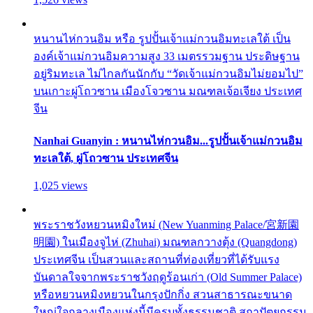
หนานไห่กวนอิม หรือ รูปปั้นเจ้าแม่กวนอิมทะเลใต้ เป็น
องค์เจ้าแม่กวนอิมความสูง 33 เมตรรวมฐาน ประดิษฐาน
อยู่ริมทะเล ไม่ไกลกันนักกับ “วัดเจ้าแม่กวนอิมไม่ยอมไป”
บนเกาะผู่โถวซาน เมืองโจวซาน มณฑลเจ้อเจียง ประเทศ
จีน
Nanhai Guanyin : หนานไห่กวนอิม...รูปปั้นเจ้าแม่กวนอิม
ทะเลใต้, ผู่โถวซาน ประเทศจีน
1,025 views
พระราชวังหยวนหมิงใหม่ (New Yuanming Palace/宮新園
明園) ในเมืองจูไห่ (Zhuhai) มณฑลกวางตุ้ง (Quangdong)
ประเทศจีน เป็นสวนและสถานที่ท่องเที่ยวที่ได้รับแรง
บันดาลใจจากพระราชวังฤดูร้อนเก่า (Old Summer Palace)
หรือหยวนหมิงหยวนในกรุงปักกิ่ง สวนสาธารณะขนาด
ใหญ่ใจกลางเมืองแห่งนี้มีครบทั้งธรรมชาติ สถาปัตยกรรม