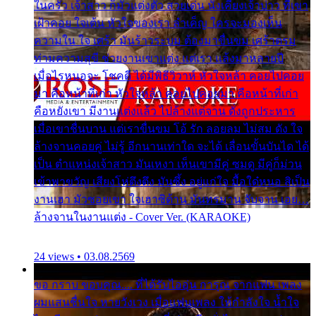
ในครัว เจ้าสาว ก็มัวแต่งตัว สวยเด่น นั่งเคียงเจ้าบ่าว ที่เขา
เฝ้าคอย ใจเต้น หัวใจของเรา ลำเค็ญ ใครจะมองเห็น
ความใน ใจ เศร้า มันร้าวระบม ต้องมาขื่นขม เศร้าตรม
ท่ามความสุขี ช่วยงานเขาแต่ง แต่เรา แล้งมาหลายปี
เมื่อไรหนอจะ โชคดี ได้มีพิธีวิวาห์ หัวใจหล้า คอยไปคอย
มา คือหน้าที่เก่า หัวใจหล้า คอยไปคอยมา คือหน้าที่เก่า
คือหยังเขา มีงานแต่งแล้ว ไปล้างแต่จาน ดั่งถูกประหาร
เมื่อเขาชื่นบาน แต่เราขื่นขม โอ้ รัก ลอยลม ไม่สม ดัง ใจ
ล้างจานคอยคู่ ไม่รู้ อีกนานเท่าใด จะได้ เลื่อนขั้นบันได ได้
เป็น ตำแหน่งเจ้าสาว มันเหงา เห็นเขามีคู่ ซมดู มีคู่ก็ม่วน
เข้าพาขวัญ เสียงโห่ตึงตึง มันซึ้ง อยู่แก่ใจ มื้อใด๋หนอ สิเป็น
งานเฮา มัวซอยเขา ใจเฮาซิด้าน มันทรมาน จับจาน เอย…
ล้างจานในงานแต่ง - Cover Ver. (KARAOKE)
24 views • 03.08.2569
ขอ กราบ ขอบคุณ.... ที่ได้รับไออุ่น การุณ จากแฟน เพลง
ผมแสนชื่นใจ หายวังเวง เมื่อแฟนเพลง ให้กำลังใจ น้ำใจ