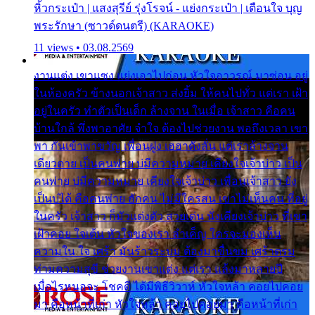
หิ้วกระเป๋า | แสงสุรีย์ รุ่งโรจน์ - แย่งกระเป๋า | เตือนใจ บุญ
พระรักษา (ซาวด์ดนตรี) (KARAOKE)
11 views • 03.08.2569
งานแต่ง เขาแซง แย่งเอาไปก่อน หัวใจอาวรณ์ มาซ่อน อยู่
ในห้องครัว ข้างนอกเจ้าสาว ส่งยิ้ม ให้คนไปทั่ว แต่เรา เฝ้า
อยู่ในครัว ทำตัวเป็นเด็ก ล้างจาน ในเมื่อ เจ้าสาว คือคน
บ้านใกล้ พึ่งพาอาศัย จำใจ ต้องไปช่วยงาน พอถึงเวลา เขา
พา กันเข้าพาขวัญ เพื่อนฝูง เฮฮาดังลั่น แต่เราล้างจาน
เดียวดาย เป็นคนพ่าย บ่มีความหมาย เคียงใจเจ้าบ่าว เป็น
คนพ่าย บ่มีความหมาย เคียงใจเจ้าบ่าว เพื่อนเจ้าสาว ยัง
เป็นบ่ได้ คือคนพ่าย ฮักคน ไม่มีใครสน เขาไม่เห็นคน ที่อยู่
ในครัว เจ้าสาว ก็มัวแต่งตัว สวยเด่น นั่งเคียงเจ้าบ่าว ที่เขา
เฝ้าคอย ใจเต้น หัวใจของเรา ลำเค็ญ ใครจะมองเห็น
ความใน ใจ เศร้า มันร้าวระบม ต้องมาขื่นขม เศร้าตรม
ท่ามความสุขี ช่วยงานเขาแต่ง แต่เรา แล้งมาหลายปี
เมื่อไรหนอจะ โชคดี ได้มีพิธีวิวาห์ หัวใจหล้า คอยไปคอย
มา คือหน้าที่เก่า หัวใจหล้า คอยไปคอยมา คือหน้าที่เก่า