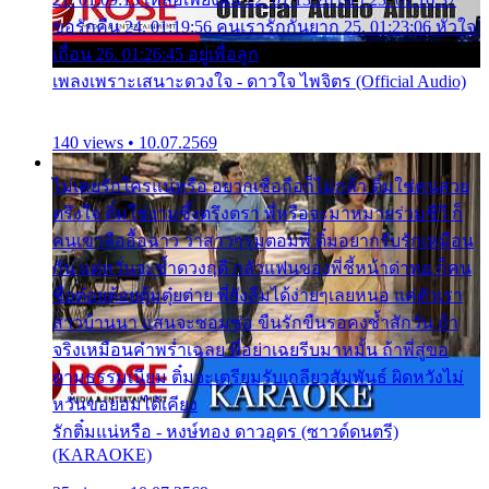
ขอรักคืน 24. 01:19:56 คนเรารักกันยาก 25. 01:23:06 หัวใจ
เถื่อน 26. 01:26:45 อยู่เพื่อลูก
เพลงเพราะเสนาะดวงใจ - ดาวใจ ไพจิตร (Official Audio)
140 views • 10.07.2569
ไม่เคยรักใครแน่หรือ อยากเชื่อถือก็ไม่กล้า ติ๋มใช่คนสวย
ตรึงใจ ติ๋มใช่งามซึ้งตรึงตรา พี่หรือจะมาหมายร่วมชีวี ก็
คนเขาลืออื้อฉาว ว่าสาวๆรุมตอมพี่ ติ๋มอยากรับรักเหมือน
กัน แต่หวั่นจะช้ำดวงฤดี กลัวแฟนของพี่ชี้หน้าด่าทอ ก็คน
ชื่อต๋อยต้อยตุ้มตุ๋ยต่าย พี่ยังลืมได้ง่ายๆเลยหนอ แค่ตัวเรา
สาวบ้านนา แสนจะซอมซ่อ ขืนรักขืนรอคงช้ำสักวัน ถ้า
จริงเหมือนคำพร่ำเฉลย พี่อย่าเฉยรีบมาหมั้น ถ้าพี่สู่ขอ
ตามธรรมเนียม ติ๋มจะเตรียมรับเกลียวสัมพันธ์ ผิดหวังไม่
หวั่นขอยอมได้เคียง
รักติ๋มแน่หรือ - หงษ์ทอง ดาวอุดร (ซาวด์ดนตรี)
(KARAOKE)