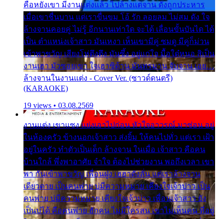
คือหยังเขา มีงานแต่งแล้ว ไปล้างแต่จาน ดั่งถูกประหาร
เมื่อเขาชื่นบาน แต่เราขื่นขม โอ้ รัก ลอยลม ไม่สม ดัง ใจ
ล้างจานคอยคู่ ไม่รู้ อีกนานเท่าใด จะได้ เลื่อนขั้นบันได ได้
เป็น ตำแหน่งเจ้าสาว มันเหงา เห็นเขามีคู่ ซมดู มีคู่ก็ม่วน
เข้าพาขวัญ เสียงโห่ตึงตึง มันซึ้ง อยู่แก่ใจ มื้อใด๋หนอ สิเป็น
งานเฮา มัวซอยเขา ใจเฮาซิด้าน มันทรมาน จับจาน เอย…
ล้างจานในงานแต่ง - Cover Ver. (ซาวด์ดนตรี)
(KARAOKE)
19 views • 03.08.2569
งานแต่ง เขาแซง แย่งเอาไปก่อน หัวใจอาวรณ์ มาซ่อน อยู่
ในห้องครัว ข้างนอกเจ้าสาว ส่งยิ้ม ให้คนไปทั่ว แต่เรา เฝ้า
อยู่ในครัว ทำตัวเป็นเด็ก ล้างจาน ในเมื่อ เจ้าสาว คือคน
บ้านใกล้ พึ่งพาอาศัย จำใจ ต้องไปช่วยงาน พอถึงเวลา เขา
พา กันเข้าพาขวัญ เพื่อนฝูง เฮฮาดังลั่น แต่เราล้างจาน
เดียวดาย เป็นคนพ่าย บ่มีความหมาย เคียงใจเจ้าบ่าว เป็น
คนพ่าย บ่มีความหมาย เคียงใจเจ้าบ่าว เพื่อนเจ้าสาว ยัง
เป็นบ่ได้ คือคนพ่าย ฮักคน ไม่มีใครสน เขาไม่เห็นคน ที่อยู่