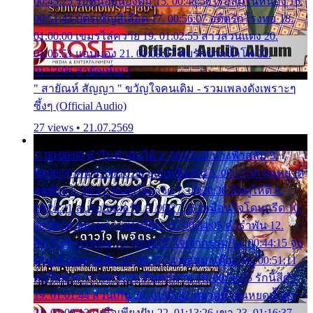
00:45:25 รอหน่อยน้องติ๋ม 15. 00:48:56 เรือล่มในหนอง 16.
00:51:43 บัตรเชิญสีเลือด 17. 00:56:07 อดีตรักโรงทอ 18.
01:00:00 เขมรไล่ควาย 19. 01:02:55 สาวสวนแตง 20.
01:05:51 แอบมอง 21. 01:09:27 พบรักปากน้ำโพ 22.
01:13:06 สายัณห์เมา
" สายัณห์ สัญญา " ขวัญใจคนเดิม - รวมเพลงดังเพราะๆ
ซึ้งๆ (Official Audio)
27 views • 21.07.2569
1. 00:00:00 ทำไมทำฉันได้ 2. 00:03:20 นางฟ้าสลัม 3.
00:06:50 คน 4. 00:10:36 บุญเหลือเกิน 5. 00:13:58 ฝนหยาด
สุดท้าย 6. 00:17:30 ยาใจยาจก 7. 00:20:30 คิดดูให้ดี 8.
00:24:21 ลบรอยแผลรัก 9. 00:27:35 เหมือนใจโดนกรีด 10.
00:30:54 ขบวนการเปาเปียว 11. 00:34:05 คำรำพัน 12.
00:37:20 ปาหนัน 13. 00:40:37 ใจเจ้ากรรม 14. 00:44:15 จูบ
ฉันแล้วจงตายเสีย 15. 00:47:24 ขอสูมาเต๊อะ 16. 00:51:11
คนใจมาร 17. 00:54:50 คืนทรมาน 18. 00:58:25 รักนี้สีดำ
19. 01:01:44 ส่วนเกิน 20. 01:05:42 หยาดน้ำฝนหยดน้ำตา
21. 01:09:13 เหลือเพียงฝัน 22. 01:13:26 เขา 23. 01:16:37