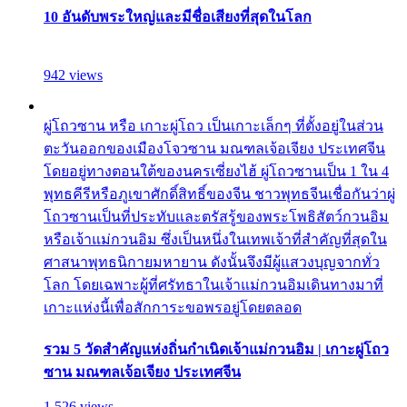
10 อันดับพระใหญ่และมีชื่อเสียงที่สุดในโลก
942 views
ผู่โถวซาน หรือ เกาะผู่โถว เป็นเกาะเล็กๆ ที่ตั้งอยู่ในส่วน
ตะวันออกของเมืองโจวซาน มณฑลเจ้อเจียง ประเทศจีน
โดยอยู่ทางตอนใต้ของนครเซี่ยงไฮ้ ผู่โถวซานเป็น 1 ใน 4
พุทธคีรีหรือภูเขาศักดิ์สิทธิ์ของจีน ชาวพุทธจีนเชื่อกันว่าผู่
โถวซานเป็นที่ประทับและตรัสรู้ของพระโพธิสัตว์กวนอิม
หรือเจ้าแม่กวนอิม ซึ่งเป็นหนึ่งในเทพเจ้าที่สำคัญที่สุดใน
ศาสนาพุทธนิกายมหายาน ดังนั้นจึงมีผู้แสวงบุญจากทั่ว
โลก โดยเฉพาะผู้ที่ศรัทธาในเจ้าแม่กวนอิมเดินทางมาที่
เกาะแห่งนี้เพื่อสักการะขอพรอยู่โดยตลอด
รวม 5 วัดสำคัญแห่งถิ่นกำเนิดเจ้าแม่กวนอิม | เกาะผู่โถว
ซาน มณฑลเจ้อเจียง ประเทศจีน
1,526 views