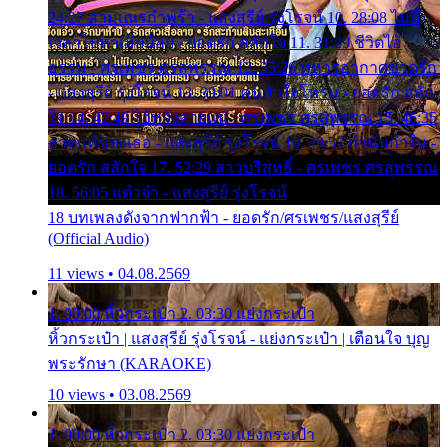
24:27 สามเณรกำพร้า - แสงสุรีย์ รุ่งโรจน์ 10. 28:08 ไม่มี
เวลาไปหาเมียน้อย - ยอดรัก สลักใจ 11. 31:29 ชีวิตไอ้
ธรรม - ศรเพชร ศรสุพรรณ 12. 35:26 ทหารอากาศขาดรัก
- แสงสุรีย์ รุ่งโรจน์ 13. 39:01 คนหัวใจโทรม - ยอดรัก สลัก
ใจ 14. 42:49 ไอ้หวังตายแน่ - ศรเพชร ศรสุพรรณ 15. 46:35
ธาตุแท้ของเธอ - แสงสุรีย์ รุ่งโรจน์ 16. 49:57 กำนันกำใน -
ยอดรัก สลักใจ 17. 52:29 สาวบริสุทธิ์ - ศรเพชร ศรสุพรรณ
18. 56:05 แต๋วจ๋า - แสงสุรีย์ รุ่งโรจน์
18 บทเพลงดังจากฟากฟ้า - ยอดรัก/ศรเพชร/แสงสุรีย์
(Official Audio)
11 views • 04.08.2569
1. 00:00 หิ้วกระเป๋า 2. 03:30 แย่งกระเป๋า
หิ้วกระเป๋า | แสงสุรีย์ รุ่งโรจน์ - แย่งกระเป๋า | เตือนใจ บุญ
พระรักษา (KARAOKE)
10 views • 03.08.2569
1. 00:00 หิ้วกระเป๋า 2. 03:30 แย่งกระเป๋า