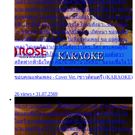
ไมตรี จากแฟนเพลง ทุกทุกที่ ปราณีหลั่งไหล ผมขอฝาก
นาม ยอดรักเอาไว้ โปรดเป็นแรงใจ อย่างนี้เรื่อยไป ขอ อยู่
คู่แฟนเพลง ไม่เคยคิดว่าเก่ง หรือดังกว่าใคร..ใคร พระคุณ
ผู้ฟัง เท่านั้นยิ่งใหญ่ ที่เป็นแรงใจ ให้ผมดังมา.. ขอ องค์เท
วา สถิตฟากฟ้ายิ่งใหญ่ คุ้มภัยให้ท่าน เถิดหนา ขอจงเชื่อ
ใจ ไว้เถิดว่า ตราบชั่วชีวา ไม่ลืมแฟนเพลง ขอ อยู่คู่แฟน
เพลง ไม่เคยคิดว่าเก่ง หรือดังกว่าใคร..ใคร พระคุณผู้ฟัง
เท่านั้นยิ่งใหญ่ ที่เป็นแรงใจ ให้ผมดังมา.. ขอ องค์เทวา
สถิตฟากฟ้ายิ่งใหญ่ คุ้มภัยให้ท่าน เถิดหนา ขอจงเชื่อใจ ไว้
เถิดว่า ตราบชั่วชีวา ไม่ลืมแฟนเพลง
ขอบคุณแฟนเพลง - Cover Ver. (ซาวด์ดนตรี) (KARAOKE)
26 views • 31.07.2569
ขอ กราบ ขอบคุณ.... ที่ได้รับไออุ่น การุณ จากแฟน เพลง
ผมแสนชื่นใจ หายวังเวง เมื่อแฟนเพลง ให้กำลังใจ น้ำใจ
ไมตรี จากแฟนเพลง ทุกทุกที่ ปราณีหลั่งไหล ผมขอฝาก
นาม ยอดรักเอาไว้ โปรดเป็นแรงใจ อย่างนี้เรื่อยไป ขอ อยู่