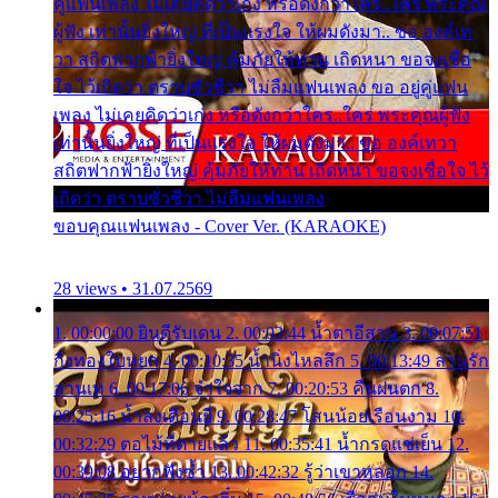
คู่แฟนเพลง ไม่เคยคิดว่าเก่ง หรือดังกว่าใคร..ใคร พระคุณ
ผู้ฟัง เท่านั้นยิ่งใหญ่ ที่เป็นแรงใจ ให้ผมดังมา.. ขอ องค์เท
วา สถิตฟากฟ้ายิ่งใหญ่ คุ้มภัยให้ท่าน เถิดหนา ขอจงเชื่อ
ใจ ไว้เถิดว่า ตราบชั่วชีวา ไม่ลืมแฟนเพลง ขอ อยู่คู่แฟน
เพลง ไม่เคยคิดว่าเก่ง หรือดังกว่าใคร..ใคร พระคุณผู้ฟัง
เท่านั้นยิ่งใหญ่ ที่เป็นแรงใจ ให้ผมดังมา.. ขอ องค์เทวา
สถิตฟากฟ้ายิ่งใหญ่ คุ้มภัยให้ท่าน เถิดหนา ขอจงเชื่อใจ ไว้
เถิดว่า ตราบชั่วชีวา ไม่ลืมแฟนเพลง
ขอบคุณแฟนเพลง - Cover Ver. (KARAOKE)
28 views • 31.07.2569
1. 00:00:00 ยินดีรับเดน 2. 00:03:44 น้ำตาอีสาน 3. 00:07:51
กิ่งทองใบหยก 4. 00:10:35 น้ำนิ่งไหลลึก 5. 00:13:49 ลานรัก
ลานเท 6. 00:17:06 จำใจจาก 7. 00:20:53 คืนฝนตก 8.
00:25:16 น้ำลงเดือนยี่ 9. 00:28:47 โสนน้อยเรือนงาม 10.
00:32:29 ตอไม้ที่ตายแล้ว 11. 00:35:41 น้ำกรดแช่เย็น 12.
00:39:08 อยากฟังซ้ำ 13. 00:42:32 รู้ว่าเขาหลอก 14.