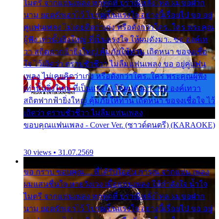
ไมตรี จากแฟนเพลง ทุกทุกที่ ปราณีหลั่งไหล ผมขอฝาก
นาม ยอดรักเอาไว้ โปรดเป็นแรงใจ อย่างนี้เรื่อยไป ขอ อยู่
คู่แฟนเพลง ไม่เคยคิดว่าเก่ง หรือดังกว่าใคร..ใคร พระคุณ
ผู้ฟัง เท่านั้นยิ่งใหญ่ ที่เป็นแรงใจ ให้ผมดังมา.. ขอ องค์เท
วา สถิตฟากฟ้ายิ่งใหญ่ คุ้มภัยให้ท่าน เถิดหนา ขอจงเชื่อ
ใจ ไว้เถิดว่า ตราบชั่วชีวา ไม่ลืมแฟนเพลง ขอ อยู่คู่แฟน
เพลง ไม่เคยคิดว่าเก่ง หรือดังกว่าใคร..ใคร พระคุณผู้ฟัง
เท่านั้นยิ่งใหญ่ ที่เป็นแรงใจ ให้ผมดังมา.. ขอ องค์เทวา
สถิตฟากฟ้ายิ่งใหญ่ คุ้มภัยให้ท่าน เถิดหนา ขอจงเชื่อใจ ไว้
เถิดว่า ตราบชั่วชีวา ไม่ลืมแฟนเพลง
ขอบคุณแฟนเพลง - Cover Ver. (ซาวด์ดนตรี) (KARAOKE)
30 views • 31.07.2569
ขอ กราบ ขอบคุณ.... ที่ได้รับไออุ่น การุณ จากแฟน เพลง
ผมแสนชื่นใจ หายวังเวง เมื่อแฟนเพลง ให้กำลังใจ น้ำใจ
ไมตรี จากแฟนเพลง ทุกทุกที่ ปราณีหลั่งไหล ผมขอฝาก
นาม ยอดรักเอาไว้ โปรดเป็นแรงใจ อย่างนี้เรื่อยไป ขอ อยู่