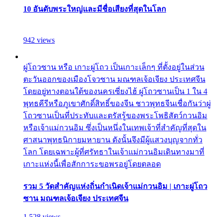
10 อันดับพระใหญ่และมีชื่อเสียงที่สุดในโลก
942 views
ผู่โถวซาน หรือ เกาะผู่โถว เป็นเกาะเล็กๆ ที่ตั้งอยู่ในส่วน
ตะวันออกของเมืองโจวซาน มณฑลเจ้อเจียง ประเทศจีน
โดยอยู่ทางตอนใต้ของนครเซี่ยงไฮ้ ผู่โถวซานเป็น 1 ใน 4
พุทธคีรีหรือภูเขาศักดิ์สิทธิ์ของจีน ชาวพุทธจีนเชื่อกันว่าผู่
โถวซานเป็นที่ประทับและตรัสรู้ของพระโพธิสัตว์กวนอิม
หรือเจ้าแม่กวนอิม ซึ่งเป็นหนึ่งในเทพเจ้าที่สำคัญที่สุดใน
ศาสนาพุทธนิกายมหายาน ดังนั้นจึงมีผู้แสวงบุญจากทั่ว
โลก โดยเฉพาะผู้ที่ศรัทธาในเจ้าแม่กวนอิมเดินทางมาที่
เกาะแห่งนี้เพื่อสักการะขอพรอยู่โดยตลอด
รวม 5 วัดสำคัญแห่งถิ่นกำเนิดเจ้าแม่กวนอิม | เกาะผู่โถว
ซาน มณฑลเจ้อเจียง ประเทศจีน
1,528 views