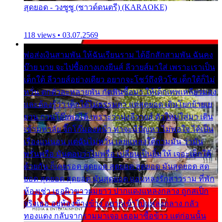
สุดยอด - วงซูซู (ซาวด์ดนตรี) (KARAOKE)
118 views • 03.07.2569
พ่อส่งเงินสามพัน ให้ฉันเรียนราม ได้อีกสักสามพัน ฉันคง
บ๊าย บาย จะไปซื้อกางเกงยีนส์ ลีวายส์มาใส่ เพราะเราเป็น
เด็กใต้ ลีวายส์อย่างเดียว อยากจะโชว์ถึงหิวโซ เด็กใต้ก็ไม่
หวั่น ตกตัวละหลายพัน กัดฟันซื้อมา ให้เด็กเทพเหลียวมอง
และต้องรู้ว่า เด็กใต้ไม่ธรรมดา แต่สุดยอด เดินโยกย้ายเย
ยวน กวนโอ๊ยพอได้ เพราะว่านุ่งลีวายส์ ตัวใหม่ใส่มา เดิน
เข้ามหาลัย จิ๊กโก๊มองหน้า ท่าจะมีปัญหา ไม่พอใจ ได้เป็น
เรื่องแน่นอน แต่ฉันไม่หวั่น เลยแหลงใต้ถามมัน ว่ามัน
พรั่นพรือ มันตอบว่าไม่พรื่อ เปลี่ยนเป็นยิ้มให้ เจอะเด็กใต้
ด้วยกัน ก็เลยรอด สุดยอด สุดยอด สุดยอด มันสุดยอด สุด
ยอด สุดยอด สุดยอด มันสุดยอด แอบหลงรักสาวราม ที่พัก
ห้องเช่า เธอผิวขาวผมยาว ปากแดงแหลงกลาง ถูกสเป็ก
จริงเธอ อยู่ห้องข้างข้าง อยากเข้าไปแหลงกลาง กลัว
ทองแดง กลับจากรามมาเจอ เธอมาซื้อข้าว แต่ก่อนนั้น