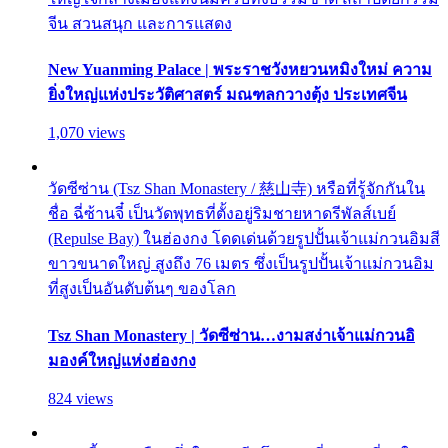
จีน สวนสนุก และการแสดง
New Yuanming Palace | พระราชวังหยวนหมิงใหม่ ความ
ยิ่งใหญ่แห่งประวัติศาสตร์ มณฑลกวางตุ้ง ประเทศจีน
1,070 views
วัดซีซ่าน (Tsz Shan Monastery / 慈山寺) หรือที่รู้จักกันใน
ชื่อ ฉี่ซ้านจี๋ เป็นวัดพุทธที่ตั้งอยู่ริมชายหาดรีพัลส์เบย์
(Repulse Bay) ในฮ่องกง โดดเด่นด้วยรูปปั้นเจ้าแม่กวนอิมสี
ขาวขนาดใหญ่ สูงถึง 76 เมตร ซึ่งเป็นรูปปั้นเจ้าแม่กวนอิม
ที่สูงเป็นอันดับต้นๆ ของโลก
Tsz Shan Monastery | วัดซีซ่าน…งามสง่าเจ้าแม่กวนอิ
มองค์ใหญ่แห่งฮ่องกง
824 views