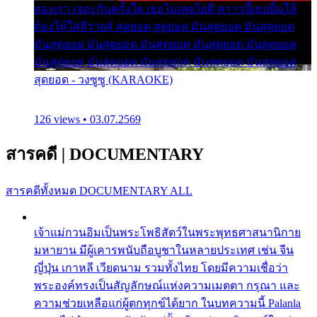
สองเรา เจอะกันครั้งใด เธอไม่เคยไยดี คราวนี้เธอยิ้มให้
ต้องให้ใส่ลีวายส์ สุดยอด สุดยอด มันสุดยอด มันสุดยอด
มันสุดยอด มันสุดยอด มันสุดยอด มันสุดยอด มันสุดยอด
มันสุดยอด มันสุดยอด มันสุดยอด มันสุดยอด มันสุดยอด
สุดยอด - วงซูซู (KARAOKE)
126 views • 03.07.2569
สารคดี
|
DOCUMENTARY
สารคดีทั้งหมด
DOCUMENTARY ALL
เจ้าแม่กวนอิมเป็นพระโพธิสัตว์ในพระพุทธศาสนานิกาย
มหายาน มีผู้เคารพนับถือบูชาในหลายประเทศ เช่น จีน
ญี่ปุ่น เกาหลี เวียดนาม รวมทั้งไทย โดยมีความเชื่อว่า
พระองค์ทรงเป็นสัญลักษณ์แห่งความเมตตา กรุณา และ
ความช่วยเหลือแก่ผู้ตกทุกข์ได้ยาก ในบทความนี้ Palanla