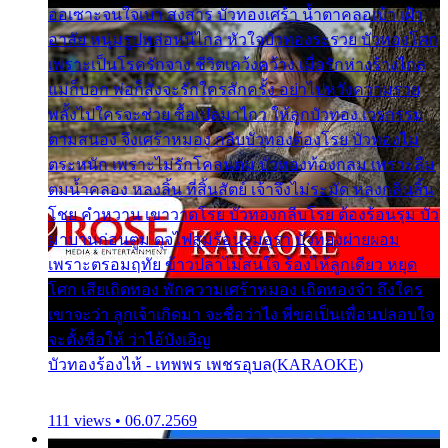
ออเซาะจนใจเบา สงสาร บัวทองเศร้า น้ำตาคลอเบ้า เฝ้า
อาลัย หนุ่มรูปหล่อหนีไกล หัวใจบัวทองระรวย บัวทองโศก
เพราะเป็นโรครักจาง ชีวิตเคว้งคว้าง เมื่อรักห่างร้างไกล
แม่ก็บอก พ่อก็สั่งจะรักใครสักครั้ง อย่าไปหวังความรวย
พลั้งไปใครจะช่วย ซื้อเปลมาไกว ให้ลูกบัวทอง เวรกรรม
ตามสนอง จึงเศร้าหมอง กลีบบัวทองต้องโรย บัวทองไม่
ตระหนัก เพราะไม่รักโคลนตม บัวทองท้องกลม เพราะลืม
ตมน้ำคลอง หลงลิ้น ที่สิ้นสัตย์ เจ้าจึงไม่ระมัด หลงกลิ่นลิ้น
โชย คำหวาน เขาวาดโรย บัวทองกลีบโรย ต้องร้อนรุม บัว
มาบานก่อนตูม ดุจไฟสุมร้อนรุมอุรา บัวทองผ่ายผอม
เพราะตรอมฤทัย ข้าวปลาไม่สนใจ ร้องไห้ลูกเดียว หยุด
โศก เสียเถิดทอง พักความเศร้าหมอง เถิดทองจ๋า ถึงใคร
เขาจะว่า ลูกเจ้าเกิดมา จะชื่อว่าไง พี่ขอเป็นเพื่อนปลอบใจ
จะตั้งชื่อให้ ว่าไอ้บังเอิญ
บัวทองร้องไห้ - เทพพร เพชรอุบล(KARAOKE)
111 views • 06.07.2569