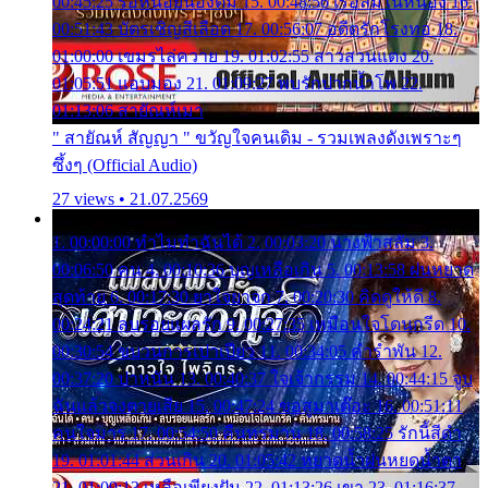
00:45:25 รอหน่อยน้องติ๋ม 15. 00:48:56 เรือล่มในหนอง 16.
00:51:43 บัตรเชิญสีเลือด 17. 00:56:07 อดีตรักโรงทอ 18.
01:00:00 เขมรไล่ควาย 19. 01:02:55 สาวสวนแตง 20.
01:05:51 แอบมอง 21. 01:09:27 พบรักปากน้ำโพ 22.
01:13:06 สายัณห์เมา
" สายัณห์ สัญญา " ขวัญใจคนเดิม - รวมเพลงดังเพราะๆ
ซึ้งๆ (Official Audio)
27 views • 21.07.2569
1. 00:00:00 ทำไมทำฉันได้ 2. 00:03:20 นางฟ้าสลัม 3.
00:06:50 คน 4. 00:10:36 บุญเหลือเกิน 5. 00:13:58 ฝนหยาด
สุดท้าย 6. 00:17:30 ยาใจยาจก 7. 00:20:30 คิดดูให้ดี 8.
00:24:21 ลบรอยแผลรัก 9. 00:27:35 เหมือนใจโดนกรีด 10.
00:30:54 ขบวนการเปาเปียว 11. 00:34:05 คำรำพัน 12.
00:37:20 ปาหนัน 13. 00:40:37 ใจเจ้ากรรม 14. 00:44:15 จูบ
ฉันแล้วจงตายเสีย 15. 00:47:24 ขอสูมาเต๊อะ 16. 00:51:11
คนใจมาร 17. 00:54:50 คืนทรมาน 18. 00:58:25 รักนี้สีดำ
19. 01:01:44 ส่วนเกิน 20. 01:05:42 หยาดน้ำฝนหยดน้ำตา
21. 01:09:13 เหลือเพียงฝัน 22. 01:13:26 เขา 23. 01:16:37