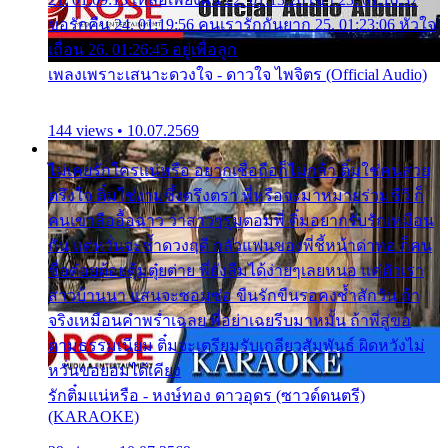
ขอรักคืน 24. 01:19:56 คนเรารักกันยาก 25. 01:23:06 หัวใจ
เถื่อน 26. 01:26:45 อยู่เพื่อลูก
เพลงเพราะเสนาะดวงใจ - ดาวใจ ไพจิตร (Official Audio)
144 views • 10.07.2569
ไม่เคยรักใครแน่หรือ อยากเชื่อถือก็ไม่กล้า ติ๋มใช่คนสวย
ตรึงใจ ติ๋มใช่งามซึ้งตรึงตรา พี่หรือจะมาหมายร่วมชีวี ก็
คนเขาลืออื้อฉาว ว่าสาวๆรุมตอมพี่ ติ๋มอยากรับรักเหมือน
กัน แต่หวั่นจะช้ำดวงฤดี กลัวแฟนของพี่ชี้หน้าด่าทอ ก็คน
ชื่อต๋อยต้อยตุ้มตุ๋ยต่าย พี่ยังลืมได้ง่ายๆเลยหนอ แค่ตัวเรา
สาวบ้านนา แสนจะซอมซ่อ ขืนรักขืนรอคงช้ำสักวัน ถ้า
จริงเหมือนคำพร่ำเฉลย พี่อย่าเฉยรีบมาหมั้น ถ้าพี่สู่ขอ
ตามธรรมเนียม ติ๋มจะเตรียมรับเกลียวสัมพันธ์ ผิดหวังไม่
หวั่นขอยอมได้เคียง
รักติ๋มแน่หรือ - หงษ์ทอง ดาวอุดร (ซาวด์ดนตรี)
(KARAOKE)