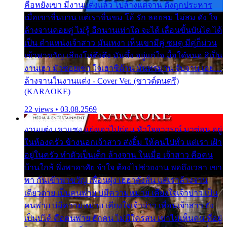
คือหยังเขา มีงานแต่งแล้ว ไปล้างแต่จาน ดั่งถูกประหาร
เมื่อเขาชื่นบาน แต่เราขื่นขม โอ้ รัก ลอยลม ไม่สม ดัง ใจ
ล้างจานคอยคู่ ไม่รู้ อีกนานเท่าใด จะได้ เลื่อนขั้นบันได ได้
เป็น ตำแหน่งเจ้าสาว มันเหงา เห็นเขามีคู่ ซมดู มีคู่ก็ม่วน
เข้าพาขวัญ เสียงโห่ตึงตึง มันซึ้ง อยู่แก่ใจ มื้อใด๋หนอ สิเป็น
งานเฮา มัวซอยเขา ใจเฮาซิด้าน มันทรมาน จับจาน เอย…
ล้างจานในงานแต่ง - Cover Ver. (ซาวด์ดนตรี)
(KARAOKE)
22 views • 03.08.2569
งานแต่ง เขาแซง แย่งเอาไปก่อน หัวใจอาวรณ์ มาซ่อน อยู่
ในห้องครัว ข้างนอกเจ้าสาว ส่งยิ้ม ให้คนไปทั่ว แต่เรา เฝ้า
อยู่ในครัว ทำตัวเป็นเด็ก ล้างจาน ในเมื่อ เจ้าสาว คือคน
บ้านใกล้ พึ่งพาอาศัย จำใจ ต้องไปช่วยงาน พอถึงเวลา เขา
พา กันเข้าพาขวัญ เพื่อนฝูง เฮฮาดังลั่น แต่เราล้างจาน
เดียวดาย เป็นคนพ่าย บ่มีความหมาย เคียงใจเจ้าบ่าว เป็น
คนพ่าย บ่มีความหมาย เคียงใจเจ้าบ่าว เพื่อนเจ้าสาว ยัง
เป็นบ่ได้ คือคนพ่าย ฮักคน ไม่มีใครสน เขาไม่เห็นคน ที่อยู่