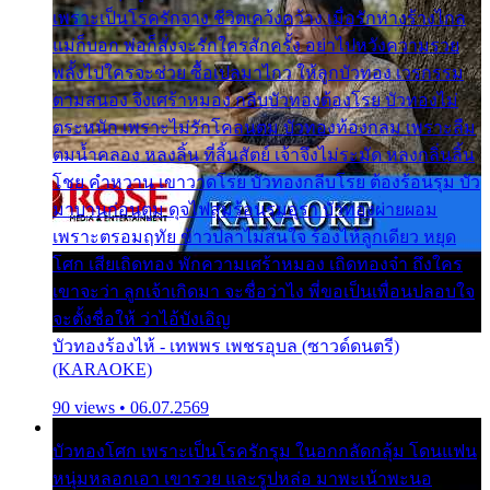
เพราะเป็นโรครักจาง ชีวิตเคว้งคว้าง เมื่อรักห่างร้างไกล
แม่ก็บอก พ่อก็สั่งจะรักใครสักครั้ง อย่าไปหวังความรวย
พลั้งไปใครจะช่วย ซื้อเปลมาไกว ให้ลูกบัวทอง เวรกรรม
ตามสนอง จึงเศร้าหมอง กลีบบัวทองต้องโรย บัวทองไม่
ตระหนัก เพราะไม่รักโคลนตม บัวทองท้องกลม เพราะลืม
ตมน้ำคลอง หลงลิ้น ที่สิ้นสัตย์ เจ้าจึงไม่ระมัด หลงกลิ่นลิ้น
โชย คำหวาน เขาวาดโรย บัวทองกลีบโรย ต้องร้อนรุม บัว
มาบานก่อนตูม ดุจไฟสุมร้อนรุมอุรา บัวทองผ่ายผอม
เพราะตรอมฤทัย ข้าวปลาไม่สนใจ ร้องไห้ลูกเดียว หยุด
โศก เสียเถิดทอง พักความเศร้าหมอง เถิดทองจ๋า ถึงใคร
เขาจะว่า ลูกเจ้าเกิดมา จะชื่อว่าไง พี่ขอเป็นเพื่อนปลอบใจ
จะตั้งชื่อให้ ว่าไอ้บังเอิญ
บัวทองร้องไห้ - เทพพร เพชรอุบล (ซาวด์ดนตรี)
(KARAOKE)
90 views • 06.07.2569
บัวทองโศก เพราะเป็นโรครักรุม ในอกกลัดกลุ้ม โดนแฟน
หนุ่มหลอกเอา เขารวย และรูปหล่อ มาพะเน้าพะนอ