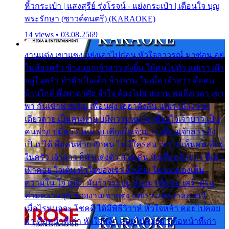
หิ้วกระเป๋า | แสงสุรีย์ รุ่งโรจน์ - แย่งกระเป๋า | เตือนใจ บุญ
พระรักษา (ซาวด์ดนตรี) (KARAOKE)
14 views • 03.08.2569
งานแต่ง เขาแซง แย่งเอาไปก่อน หัวใจอาวรณ์ มาซ่อน อยู่
ในห้องครัว ข้างนอกเจ้าสาว ส่งยิ้ม ให้คนไปทั่ว แต่เรา เฝ้า
อยู่ในครัว ทำตัวเป็นเด็ก ล้างจาน ในเมื่อ เจ้าสาว คือคน
บ้านใกล้ พึ่งพาอาศัย จำใจ ต้องไปช่วยงาน พอถึงเวลา เขา
พา กันเข้าพาขวัญ เพื่อนฝูง เฮฮาดังลั่น แต่เราล้างจาน
เดียวดาย เป็นคนพ่าย บ่มีความหมาย เคียงใจเจ้าบ่าว เป็น
คนพ่าย บ่มีความหมาย เคียงใจเจ้าบ่าว เพื่อนเจ้าสาว ยัง
เป็นบ่ได้ คือคนพ่าย ฮักคน ไม่มีใครสน เขาไม่เห็นคน ที่อยู่
ในครัว เจ้าสาว ก็มัวแต่งตัว สวยเด่น นั่งเคียงเจ้าบ่าว ที่เขา
เฝ้าคอย ใจเต้น หัวใจของเรา ลำเค็ญ ใครจะมองเห็น
ความใน ใจ เศร้า มันร้าวระบม ต้องมาขื่นขม เศร้าตรม
ท่ามความสุขี ช่วยงานเขาแต่ง แต่เรา แล้งมาหลายปี
เมื่อไรหนอจะ โชคดี ได้มีพิธีวิวาห์ หัวใจหล้า คอยไปคอย
มา คือหน้าที่เก่า หัวใจหล้า คอยไปคอยมา คือหน้าที่เก่า