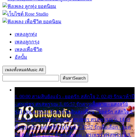
เพลงลูกทุ่ง
เพลงลูกกรุง
เพลงเพื่อชีวิต
อัลบั้ม
เพลงทั้งหมด
Music All
ค้นหา
Search
1. 00:00 สามสิบยังแจ๋ว - ยอดรัก สลักใจ 2. 02:49 รักมาห้าปี
- ศรเพชร ศรสุพรรณ 3. 05:57 รักสาวเสื้อลาย - แสงสุรีย์
รุ่งโรจน์ 4. 09:51 รักสะท้านดินสะเทือน - ยอดรัก สลักใจ 5.
12:23 มอเตอร์ไซค์ทำหล่น - ศรเพชร ศรสุพรรณ 6. 14:49
หิ้วกระเป๋า - แสงสุรีย์ รุ่งโรจน์ 7. 17:57 รักเผื่อเลือก - ยอด
รัก สลักใจ 8. 21:21 น้ำตาไอ้หนุ่ม - ศรเพชร ศรสุพรรณ 9.