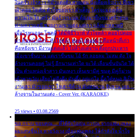
ในครัว เจ้าสาว ก็มัวแต่งตัว สวยเด่น นั่งเคียงเจ้าบ่าว ที่เขา
เฝ้าคอย ใจเต้น หัวใจของเรา ลำเค็ญ ใครจะมองเห็น
ความใน ใจ เศร้า มันร้าวระบม ต้องมาขื่นขม เศร้าตรม
ท่ามความสุขี ช่วยงานเขาแต่ง แต่เรา แล้งมาหลายปี
เมื่อไรหนอจะ โชคดี ได้มีพิธีวิวาห์ หัวใจหล้า คอยไปคอย
มา คือหน้าที่เก่า หัวใจหล้า คอยไปคอยมา คือหน้าที่เก่า
คือหยังเขา มีงานแต่งแล้ว ไปล้างแต่จาน ดั่งถูกประหาร
เมื่อเขาชื่นบาน แต่เราขื่นขม โอ้ รัก ลอยลม ไม่สม ดัง ใจ
ล้างจานคอยคู่ ไม่รู้ อีกนานเท่าใด จะได้ เลื่อนขั้นบันได ได้
เป็น ตำแหน่งเจ้าสาว มันเหงา เห็นเขามีคู่ ซมดู มีคู่ก็ม่วน
เข้าพาขวัญ เสียงโห่ตึงตึง มันซึ้ง อยู่แก่ใจ มื้อใด๋หนอ สิเป็น
งานเฮา มัวซอยเขา ใจเฮาซิด้าน มันทรมาน จับจาน เอย…
ล้างจานในงานแต่ง - Cover Ver. (KARAOKE)
25 views • 03.08.2569
ขอ กราบ ขอบคุณ.... ที่ได้รับไออุ่น การุณ จากแฟน เพลง
ผมแสนชื่นใจ หายวังเวง เมื่อแฟนเพลง ให้กำลังใจ น้ำใจ