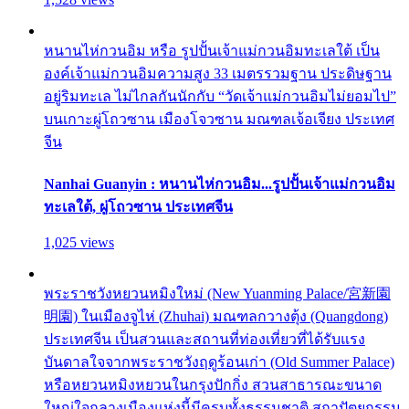
หนานไห่กวนอิม หรือ รูปปั้นเจ้าแม่กวนอิมทะเลใต้ เป็น
องค์เจ้าแม่กวนอิมความสูง 33 เมตรรวมฐาน ประดิษฐาน
อยู่ริมทะเล ไม่ไกลกันนักกับ “วัดเจ้าแม่กวนอิมไม่ยอมไป”
บนเกาะผู่โถวซาน เมืองโจวซาน มณฑลเจ้อเจียง ประเทศ
จีน
Nanhai Guanyin : หนานไห่กวนอิม...รูปปั้นเจ้าแม่กวนอิม
ทะเลใต้, ผู่โถวซาน ประเทศจีน
1,025 views
พระราชวังหยวนหมิงใหม่ (New Yuanming Palace/宮新園
明園) ในเมืองจูไห่ (Zhuhai) มณฑลกวางตุ้ง (Quangdong)
ประเทศจีน เป็นสวนและสถานที่ท่องเที่ยวที่ได้รับแรง
บันดาลใจจากพระราชวังฤดูร้อนเก่า (Old Summer Palace)
หรือหยวนหมิงหยวนในกรุงปักกิ่ง สวนสาธารณะขนาด
ใหญ่ใจกลางเมืองแห่งนี้มีครบทั้งธรรมชาติ สถาปัตยกรรม