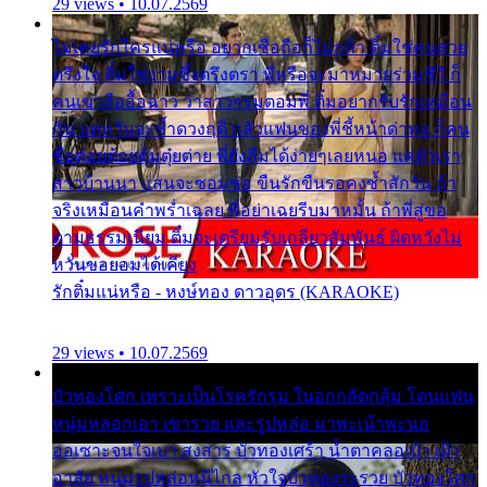
29 views • 10.07.2569
ไม่เคยรักใครแน่หรือ อยากเชื่อถือก็ไม่กล้า ติ๋มใช่คนสวย
ตรึงใจ ติ๋มใช่งามซึ้งตรึงตรา พี่หรือจะมาหมายร่วมชีวี ก็
คนเขาลืออื้อฉาว ว่าสาวๆรุมตอมพี่ ติ๋มอยากรับรักเหมือน
กัน แต่หวั่นจะช้ำดวงฤดี กลัวแฟนของพี่ชี้หน้าด่าทอ ก็คน
ชื่อต๋อยต้อยตุ้มตุ๋ยต่าย พี่ยังลืมได้ง่ายๆเลยหนอ แค่ตัวเรา
สาวบ้านนา แสนจะซอมซ่อ ขืนรักขืนรอคงช้ำสักวัน ถ้า
จริงเหมือนคำพร่ำเฉลย พี่อย่าเฉยรีบมาหมั้น ถ้าพี่สู่ขอ
ตามธรรมเนียม ติ๋มจะเตรียมรับเกลียวสัมพันธ์ ผิดหวังไม่
หวั่นขอยอมได้เคียง
รักติ๋มแน่หรือ - หงษ์ทอง ดาวอุดร (KARAOKE)
29 views • 10.07.2569
บัวทองโศก เพราะเป็นโรครักรุม ในอกกลัดกลุ้ม โดนแฟน
หนุ่มหลอกเอา เขารวย และรูปหล่อ มาพะเน้าพะนอ
ออเซาะจนใจเบา สงสาร บัวทองเศร้า น้ำตาคลอเบ้า เฝ้า
อาลัย หนุ่มรูปหล่อหนีไกล หัวใจบัวทองระรวย บัวทองโศก