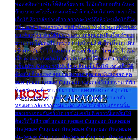
พ่อส่งเงินสามพัน ให้ฉันเรียนราม ได้อีกสักสามพัน ฉันคง
บ๊าย บาย จะไปซื้อกางเกงยีนส์ ลีวายส์มาใส่ เพราะเราเป็น
เด็กใต้ ลีวายส์อย่างเดียว อยากจะโชว์ถึงหิวโซ เด็กใต้ก็ไม่
หวั่น ตกตัวละหลายพัน กัดฟันซื้อมา ให้เด็กเทพเหลียวมอง
และต้องรู้ว่า เด็กใต้ไม่ธรรมดา แต่สุดยอด เดินโยกย้ายเย
ยวน กวนโอ๊ยพอได้ เพราะว่านุ่งลีวายส์ ตัวใหม่ใส่มา เดิน
เข้ามหาลัย จิ๊กโก๊มองหน้า ท่าจะมีปัญหา ไม่พอใจ ได้เป็น
เรื่องแน่นอน แต่ฉันไม่หวั่น เลยแหลงใต้ถามมัน ว่ามัน
พรั่นพรือ มันตอบว่าไม่พรื่อ เปลี่ยนเป็นยิ้มให้ เจอะเด็กใต้
ด้วยกัน ก็เลยรอด สุดยอด สุดยอด สุดยอด มันสุดยอด สุด
ยอด สุดยอด สุดยอด มันสุดยอด แอบหลงรักสาวราม ที่พัก
ห้องเช่า เธอผิวขาวผมยาว ปากแดงแหลงกลาง ถูกสเป็ก
จริงเธอ อยู่ห้องข้างข้าง อยากเข้าไปแหลงกลาง กลัว
ทองแดง กลับจากรามมาเจอ เธอมาซื้อข้าว แต่ก่อนนั้น
สองเรา เจอะกันครั้งใด เธอไม่เคยไยดี คราวนี้เธอยิ้มให้
ต้องให้ใส่ลีวายส์ สุดยอด สุดยอด มันสุดยอด มันสุดยอด
มันสุดยอด มันสุดยอด มันสุดยอด มันสุดยอด มันสุดยอด
มันสุดยอด มันสุดยอด มันสุดยอด มันสุดยอด มันสุดยอด