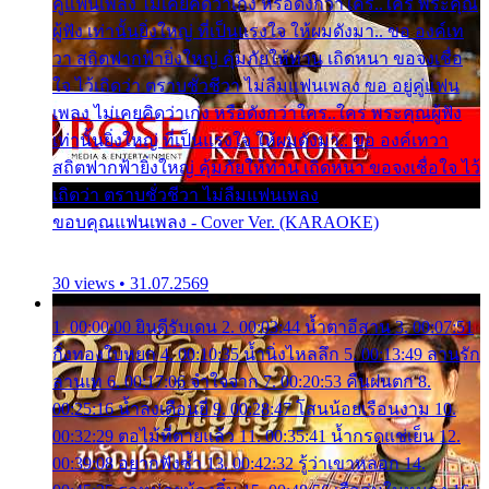
คู่แฟนเพลง ไม่เคยคิดว่าเก่ง หรือดังกว่าใคร..ใคร พระคุณ
ผู้ฟัง เท่านั้นยิ่งใหญ่ ที่เป็นแรงใจ ให้ผมดังมา.. ขอ องค์เท
วา สถิตฟากฟ้ายิ่งใหญ่ คุ้มภัยให้ท่าน เถิดหนา ขอจงเชื่อ
ใจ ไว้เถิดว่า ตราบชั่วชีวา ไม่ลืมแฟนเพลง ขอ อยู่คู่แฟน
เพลง ไม่เคยคิดว่าเก่ง หรือดังกว่าใคร..ใคร พระคุณผู้ฟัง
เท่านั้นยิ่งใหญ่ ที่เป็นแรงใจ ให้ผมดังมา.. ขอ องค์เทวา
สถิตฟากฟ้ายิ่งใหญ่ คุ้มภัยให้ท่าน เถิดหนา ขอจงเชื่อใจ ไว้
เถิดว่า ตราบชั่วชีวา ไม่ลืมแฟนเพลง
ขอบคุณแฟนเพลง - Cover Ver. (KARAOKE)
30 views • 31.07.2569
1. 00:00:00 ยินดีรับเดน 2. 00:03:44 น้ำตาอีสาน 3. 00:07:51
กิ่งทองใบหยก 4. 00:10:35 น้ำนิ่งไหลลึก 5. 00:13:49 ลานรัก
ลานเท 6. 00:17:06 จำใจจาก 7. 00:20:53 คืนฝนตก 8.
00:25:16 น้ำลงเดือนยี่ 9. 00:28:47 โสนน้อยเรือนงาม 10.
00:32:29 ตอไม้ที่ตายแล้ว 11. 00:35:41 น้ำกรดแช่เย็น 12.
00:39:08 อยากฟังซ้ำ 13. 00:42:32 รู้ว่าเขาหลอก 14.