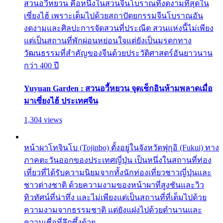
สวนอวี้หยวน คือหนึ่งในสวนจีนโบราณที่งดงามที่สุดใน
เซี่ยงไฮ้ เพราะเต็มไปด้วยสถาปัตยกรรมจีนโบราณอัน
งดงามและศิลปะการจัดสวนที่ประณีต สวนแห่งนี้ไม่เพียง
แต่เป็นสถานที่พักผ่อนหย่อนใจแต่ยังเป็นมรดกทาง
วัฒนธรรมที่สำคัญของจีนด้วยประวัติศาสตร์อันยาวนาน
กว่า 400 ปี
Yuyuan Garden : สวนอวี้หยวน จุดเช็กอินห้ามพลาดเมื่อ
มาเซี่ยงไฮ้ ประเทศจีน
1,304 views
หน้าผาโทจินโบ (Tojinbo) ตั้งอยู่ในจังหวัดฟุกุอิ (Fukui) ทาง
ภาคตะวันออกของประเทศญี่ปุ่น เป็นหนึ่งในสถานที่ท่อง
เที่ยวที่ได้รับความนิยมจากทั้งนักท่องเที่ยวชาวญี่ปุ่นและ
ชาวต่างชาติ ด้วยความงามของหน้าผาที่สูงชันและวิว
ทิวทัศน์ที่น่าทึ่ง และไม่เพียงแต่เป็นสถานที่ที่เต็มไปด้วย
ความงามจากธรรมชาติ แต่ยังแฝงไปด้วยตำนานและ
ความเชื่อที่ลึกซึ้งด้วย