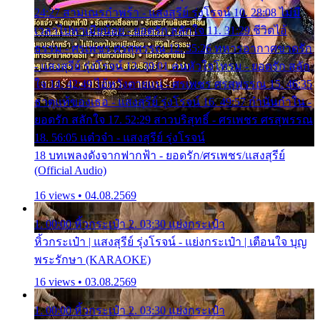
24:27 สามเณรกำพร้า - แสงสุรีย์ รุ่งโรจน์ 10. 28:08 ไม่มี
เวลาไปหาเมียน้อย - ยอดรัก สลักใจ 11. 31:29 ชีวิตไอ้
ธรรม - ศรเพชร ศรสุพรรณ 12. 35:26 ทหารอากาศขาดรัก
- แสงสุรีย์ รุ่งโรจน์ 13. 39:01 คนหัวใจโทรม - ยอดรัก สลัก
ใจ 14. 42:49 ไอ้หวังตายแน่ - ศรเพชร ศรสุพรรณ 15. 46:35
ธาตุแท้ของเธอ - แสงสุรีย์ รุ่งโรจน์ 16. 49:57 กำนันกำใน -
ยอดรัก สลักใจ 17. 52:29 สาวบริสุทธิ์ - ศรเพชร ศรสุพรรณ
18. 56:05 แต๋วจ๋า - แสงสุรีย์ รุ่งโรจน์
18 บทเพลงดังจากฟากฟ้า - ยอดรัก/ศรเพชร/แสงสุรีย์
(Official Audio)
16 views • 04.08.2569
1. 00:00 หิ้วกระเป๋า 2. 03:30 แย่งกระเป๋า
หิ้วกระเป๋า | แสงสุรีย์ รุ่งโรจน์ - แย่งกระเป๋า | เตือนใจ บุญ
พระรักษา (KARAOKE)
16 views • 03.08.2569
1. 00:00 หิ้วกระเป๋า 2. 03:30 แย่งกระเป๋า