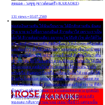
สุดยอด - วงซูซู (ซาวด์ดนตรี) (KARAOKE)
131 views • 03.07.2569
พ่อส่งเงินสามพัน ให้ฉันเรียนราม ได้อีกสักสามพัน ฉันคง
บ๊าย บาย จะไปซื้อกางเกงยีนส์ ลีวายส์มาใส่ เพราะเราเป็น
เด็กใต้ ลีวายส์อย่างเดียว อยากจะโชว์ถึงหิวโซ เด็กใต้ก็ไม่
หวั่น ตกตัวละหลายพัน กัดฟันซื้อมา ให้เด็กเทพเหลียวมอง
และต้องรู้ว่า เด็กใต้ไม่ธรรมดา แต่สุดยอด เดินโยกย้ายเย
ยวน กวนโอ๊ยพอได้ เพราะว่านุ่งลีวายส์ ตัวใหม่ใส่มา เดิน
เข้ามหาลัย จิ๊กโก๊มองหน้า ท่าจะมีปัญหา ไม่พอใจ ได้เป็น
เรื่องแน่นอน แต่ฉันไม่หวั่น เลยแหลงใต้ถามมัน ว่ามัน
พรั่นพรือ มันตอบว่าไม่พรื่อ เปลี่ยนเป็นยิ้มให้ เจอะเด็กใต้
ด้วยกัน ก็เลยรอด สุดยอด สุดยอด สุดยอด มันสุดยอด สุด
ยอด สุดยอด สุดยอด มันสุดยอด แอบหลงรักสาวราม ที่พัก
ห้องเช่า เธอผิวขาวผมยาว ปากแดงแหลงกลาง ถูกสเป็ก
จริงเธอ อยู่ห้องข้างข้าง อยากเข้าไปแหลงกลาง กลัว
ทองแดง กลับจากรามมาเจอ เธอมาซื้อข้าว แต่ก่อนนั้น