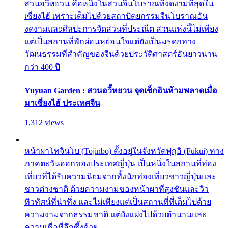
สวนอวี้หยวน คือหนึ่งในสวนจีนโบราณที่งดงามที่สุดใน
เซี่ยงไฮ้ เพราะเต็มไปด้วยสถาปัตยกรรมจีนโบราณอัน
งดงามและศิลปะการจัดสวนที่ประณีต สวนแห่งนี้ไม่เพียง
แต่เป็นสถานที่พักผ่อนหย่อนใจแต่ยังเป็นมรดกทาง
วัฒนธรรมที่สำคัญของจีนด้วยประวัติศาสตร์อันยาวนาน
กว่า 400 ปี
Yuyuan Garden : สวนอวี้หยวน จุดเช็กอินห้ามพลาดเมื่อ
มาเซี่ยงไฮ้ ประเทศจีน
1,312 views
หน้าผาโทจินโบ (Tojinbo) ตั้งอยู่ในจังหวัดฟุกุอิ (Fukui) ทาง
ภาคตะวันออกของประเทศญี่ปุ่น เป็นหนึ่งในสถานที่ท่อง
เที่ยวที่ได้รับความนิยมจากทั้งนักท่องเที่ยวชาวญี่ปุ่นและ
ชาวต่างชาติ ด้วยความงามของหน้าผาที่สูงชันและวิว
ทิวทัศน์ที่น่าทึ่ง และไม่เพียงแต่เป็นสถานที่ที่เต็มไปด้วย
ความงามจากธรรมชาติ แต่ยังแฝงไปด้วยตำนานและ
ความเชื่อที่ลึกซึ้งด้วย