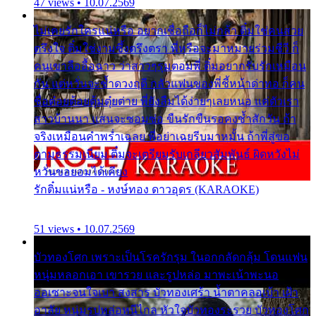
47 views • 10.07.2569
ไม่เคยรักใครแน่หรือ อยากเชื่อถือก็ไม่กล้า ติ๋มใช่คนสวย
ตรึงใจ ติ๋มใช่งามซึ้งตรึงตรา พี่หรือจะมาหมายร่วมชีวี ก็
คนเขาลืออื้อฉาว ว่าสาวๆรุมตอมพี่ ติ๋มอยากรับรักเหมือน
กัน แต่หวั่นจะช้ำดวงฤดี กลัวแฟนของพี่ชี้หน้าด่าทอ ก็คน
ชื่อต๋อยต้อยตุ้มตุ๋ยต่าย พี่ยังลืมได้ง่ายๆเลยหนอ แค่ตัวเรา
สาวบ้านนา แสนจะซอมซ่อ ขืนรักขืนรอคงช้ำสักวัน ถ้า
จริงเหมือนคำพร่ำเฉลย พี่อย่าเฉยรีบมาหมั้น ถ้าพี่สู่ขอ
ตามธรรมเนียม ติ๋มจะเตรียมรับเกลียวสัมพันธ์ ผิดหวังไม่
หวั่นขอยอมได้เคียง
รักติ๋มแน่หรือ - หงษ์ทอง ดาวอุดร (KARAOKE)
51 views • 10.07.2569
บัวทองโศก เพราะเป็นโรครักรุม ในอกกลัดกลุ้ม โดนแฟน
หนุ่มหลอกเอา เขารวย และรูปหล่อ มาพะเน้าพะนอ
ออเซาะจนใจเบา สงสาร บัวทองเศร้า น้ำตาคลอเบ้า เฝ้า
อาลัย หนุ่มรูปหล่อหนีไกล หัวใจบัวทองระรวย บัวทองโศก