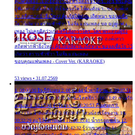
คู่แฟนเพลง ไม่เคยคิดว่าเก่ง หรือดังกว่าใคร..ใคร พระคุณ
ผู้ฟัง เท่านั้นยิ่งใหญ่ ที่เป็นแรงใจ ให้ผมดังมา.. ขอ องค์เท
วา สถิตฟากฟ้ายิ่งใหญ่ คุ้มภัยให้ท่าน เถิดหนา ขอจงเชื่อ
ใจ ไว้เถิดว่า ตราบชั่วชีวา ไม่ลืมแฟนเพลง ขอ อยู่คู่แฟน
เพลง ไม่เคยคิดว่าเก่ง หรือดังกว่าใคร..ใคร พระคุณผู้ฟัง
เท่านั้นยิ่งใหญ่ ที่เป็นแรงใจ ให้ผมดังมา.. ขอ องค์เทวา
สถิตฟากฟ้ายิ่งใหญ่ คุ้มภัยให้ท่าน เถิดหนา ขอจงเชื่อใจ ไว้
เถิดว่า ตราบชั่วชีวา ไม่ลืมแฟนเพลง
ขอบคุณแฟนเพลง - Cover Ver. (KARAOKE)
53 views • 31.07.2569
1. 00:00:00 ยินดีรับเดน 2. 00:03:44 น้ำตาอีสาน 3. 00:07:51
กิ่งทองใบหยก 4. 00:10:35 น้ำนิ่งไหลลึก 5. 00:13:49 ลานรัก
ลานเท 6. 00:17:06 จำใจจาก 7. 00:20:53 คืนฝนตก 8.
00:25:16 น้ำลงเดือนยี่ 9. 00:28:47 โสนน้อยเรือนงาม 10.
00:32:29 ตอไม้ที่ตายแล้ว 11. 00:35:41 น้ำกรดแช่เย็น 12.
00:39:08 อยากฟังซ้ำ 13. 00:42:32 รู้ว่าเขาหลอก 14.