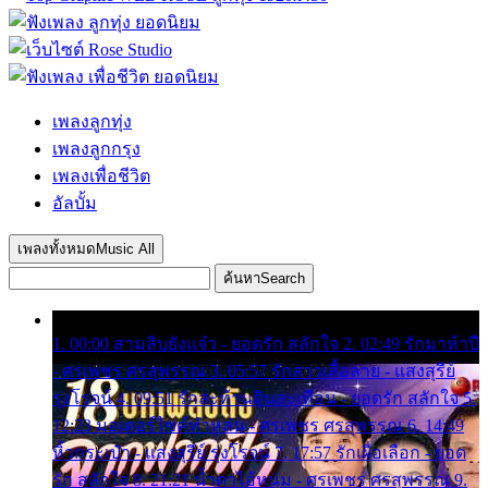
เพลงลูกทุ่ง
เพลงลูกกรุง
เพลงเพื่อชีวิต
อัลบั้ม
เพลงทั้งหมด
Music All
ค้นหา
Search
1. 00:00 สามสิบยังแจ๋ว - ยอดรัก สลักใจ 2. 02:49 รักมาห้าปี
- ศรเพชร ศรสุพรรณ 3. 05:57 รักสาวเสื้อลาย - แสงสุรีย์
รุ่งโรจน์ 4. 09:51 รักสะท้านดินสะเทือน - ยอดรัก สลักใจ 5.
12:23 มอเตอร์ไซค์ทำหล่น - ศรเพชร ศรสุพรรณ 6. 14:49
หิ้วกระเป๋า - แสงสุรีย์ รุ่งโรจน์ 7. 17:57 รักเผื่อเลือก - ยอด
รัก สลักใจ 8. 21:21 น้ำตาไอ้หนุ่ม - ศรเพชร ศรสุพรรณ 9.