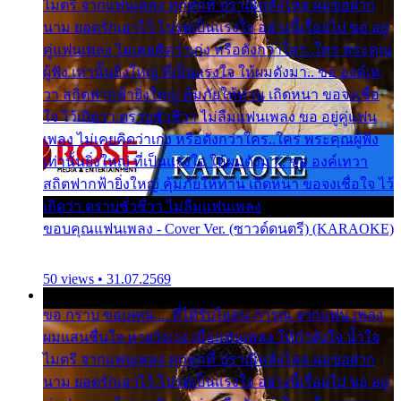
ไมตรี จากแฟนเพลง ทุกทุกที่ ปราณีหลั่งไหล ผมขอฝาก
นาม ยอดรักเอาไว้ โปรดเป็นแรงใจ อย่างนี้เรื่อยไป ขอ อยู่
คู่แฟนเพลง ไม่เคยคิดว่าเก่ง หรือดังกว่าใคร..ใคร พระคุณ
ผู้ฟัง เท่านั้นยิ่งใหญ่ ที่เป็นแรงใจ ให้ผมดังมา.. ขอ องค์เท
วา สถิตฟากฟ้ายิ่งใหญ่ คุ้มภัยให้ท่าน เถิดหนา ขอจงเชื่อ
ใจ ไว้เถิดว่า ตราบชั่วชีวา ไม่ลืมแฟนเพลง ขอ อยู่คู่แฟน
เพลง ไม่เคยคิดว่าเก่ง หรือดังกว่าใคร..ใคร พระคุณผู้ฟัง
เท่านั้นยิ่งใหญ่ ที่เป็นแรงใจ ให้ผมดังมา.. ขอ องค์เทวา
สถิตฟากฟ้ายิ่งใหญ่ คุ้มภัยให้ท่าน เถิดหนา ขอจงเชื่อใจ ไว้
เถิดว่า ตราบชั่วชีวา ไม่ลืมแฟนเพลง
ขอบคุณแฟนเพลง - Cover Ver. (ซาวด์ดนตรี) (KARAOKE)
50 views • 31.07.2569
ขอ กราบ ขอบคุณ.... ที่ได้รับไออุ่น การุณ จากแฟน เพลง
ผมแสนชื่นใจ หายวังเวง เมื่อแฟนเพลง ให้กำลังใจ น้ำใจ
ไมตรี จากแฟนเพลง ทุกทุกที่ ปราณีหลั่งไหล ผมขอฝาก
นาม ยอดรักเอาไว้ โปรดเป็นแรงใจ อย่างนี้เรื่อยไป ขอ อยู่