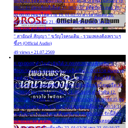
00:45:25 รอหน่อยน้องติ๋ม 15. 00:48:56 เรือล่มในหนอง 16.
00:51:43 บัตรเชิญสีเลือด 17. 00:56:07 อดีตรักโรงทอ 18.
01:00:00 เขมรไล่ควาย 19. 01:02:55 สาวสวนแตง 20.
01:05:51 แอบมอง 21. 01:09:27 พบรักปากน้ำโพ 22.
01:13:06 สายัณห์เมา
" สายัณห์ สัญญา " ขวัญใจคนเดิม - รวมเพลงดังเพราะๆ
ซึ้งๆ (Official Audio)
49 views • 21.07.2569
1. 00:00:00 ทำไมทำฉันได้ 2. 00:03:20 นางฟ้าสลัม 3.
00:06:50 คน 4. 00:10:36 บุญเหลือเกิน 5. 00:13:58 ฝนหยาด
สุดท้าย 6. 00:17:30 ยาใจยาจก 7. 00:20:30 คิดดูให้ดี 8.
00:24:21 ลบรอยแผลรัก 9. 00:27:35 เหมือนใจโดนกรีด 10.
00:30:54 ขบวนการเปาเปียว 11. 00:34:05 คำรำพัน 12.
00:37:20 ปาหนัน 13. 00:40:37 ใจเจ้ากรรม 14. 00:44:15 จูบ
ฉันแล้วจงตายเสีย 15. 00:47:24 ขอสูมาเต๊อะ 16. 00:51:11
คนใจมาร 17. 00:54:50 คืนทรมาน 18. 00:58:25 รักนี้สีดำ
19. 01:01:44 ส่วนเกิน 20. 01:05:42 หยาดน้ำฝนหยดน้ำตา
21. 01:09:13 เหลือเพียงฝัน 22. 01:13:26 เขา 23. 01:16:37