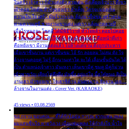
ในครัว เจ้าสาว ก็มัวแต่งตัว สวยเด่น นั่งเคียงเจ้าบ่าว ที่เขา
เฝ้าคอย ใจเต้น หัวใจของเรา ลำเค็ญ ใครจะมองเห็น
ความใน ใจ เศร้า มันร้าวระบม ต้องมาขื่นขม เศร้าตรม
ท่ามความสุขี ช่วยงานเขาแต่ง แต่เรา แล้งมาหลายปี
เมื่อไรหนอจะ โชคดี ได้มีพิธีวิวาห์ หัวใจหล้า คอยไปคอย
มา คือหน้าที่เก่า หัวใจหล้า คอยไปคอยมา คือหน้าที่เก่า
คือหยังเขา มีงานแต่งแล้ว ไปล้างแต่จาน ดั่งถูกประหาร
เมื่อเขาชื่นบาน แต่เราขื่นขม โอ้ รัก ลอยลม ไม่สม ดัง ใจ
ล้างจานคอยคู่ ไม่รู้ อีกนานเท่าใด จะได้ เลื่อนขั้นบันได ได้
เป็น ตำแหน่งเจ้าสาว มันเหงา เห็นเขามีคู่ ซมดู มีคู่ก็ม่วน
เข้าพาขวัญ เสียงโห่ตึงตึง มันซึ้ง อยู่แก่ใจ มื้อใด๋หนอ สิเป็น
งานเฮา มัวซอยเขา ใจเฮาซิด้าน มันทรมาน จับจาน เอย…
ล้างจานในงานแต่ง - Cover Ver. (KARAOKE)
45 views • 03.08.2569
ขอ กราบ ขอบคุณ.... ที่ได้รับไออุ่น การุณ จากแฟน เพลง
ผมแสนชื่นใจ หายวังเวง เมื่อแฟนเพลง ให้กำลังใจ น้ำใจ