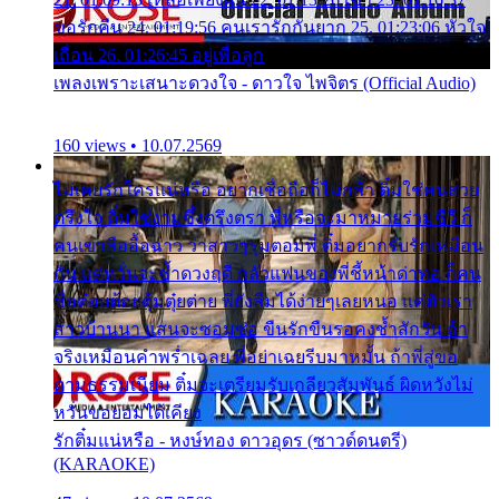
ขอรักคืน 24. 01:19:56 คนเรารักกันยาก 25. 01:23:06 หัวใจ
เถื่อน 26. 01:26:45 อยู่เพื่อลูก
เพลงเพราะเสนาะดวงใจ - ดาวใจ ไพจิตร (Official Audio)
160 views • 10.07.2569
ไม่เคยรักใครแน่หรือ อยากเชื่อถือก็ไม่กล้า ติ๋มใช่คนสวย
ตรึงใจ ติ๋มใช่งามซึ้งตรึงตรา พี่หรือจะมาหมายร่วมชีวี ก็
คนเขาลืออื้อฉาว ว่าสาวๆรุมตอมพี่ ติ๋มอยากรับรักเหมือน
กัน แต่หวั่นจะช้ำดวงฤดี กลัวแฟนของพี่ชี้หน้าด่าทอ ก็คน
ชื่อต๋อยต้อยตุ้มตุ๋ยต่าย พี่ยังลืมได้ง่ายๆเลยหนอ แค่ตัวเรา
สาวบ้านนา แสนจะซอมซ่อ ขืนรักขืนรอคงช้ำสักวัน ถ้า
จริงเหมือนคำพร่ำเฉลย พี่อย่าเฉยรีบมาหมั้น ถ้าพี่สู่ขอ
ตามธรรมเนียม ติ๋มจะเตรียมรับเกลียวสัมพันธ์ ผิดหวังไม่
หวั่นขอยอมได้เคียง
รักติ๋มแน่หรือ - หงษ์ทอง ดาวอุดร (ซาวด์ดนตรี)
(KARAOKE)