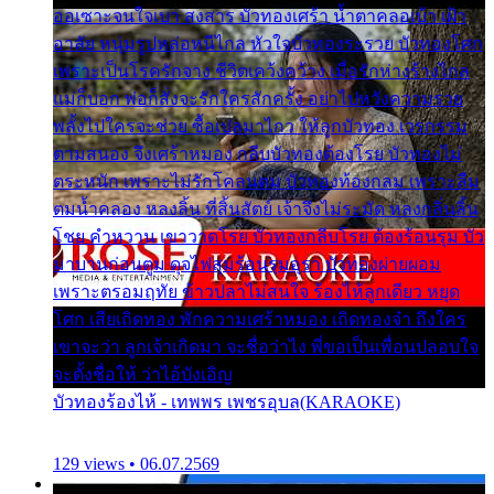
ออเซาะจนใจเบา สงสาร บัวทองเศร้า น้ำตาคลอเบ้า เฝ้า
อาลัย หนุ่มรูปหล่อหนีไกล หัวใจบัวทองระรวย บัวทองโศก
เพราะเป็นโรครักจาง ชีวิตเคว้งคว้าง เมื่อรักห่างร้างไกล
แม่ก็บอก พ่อก็สั่งจะรักใครสักครั้ง อย่าไปหวังความรวย
พลั้งไปใครจะช่วย ซื้อเปลมาไกว ให้ลูกบัวทอง เวรกรรม
ตามสนอง จึงเศร้าหมอง กลีบบัวทองต้องโรย บัวทองไม่
ตระหนัก เพราะไม่รักโคลนตม บัวทองท้องกลม เพราะลืม
ตมน้ำคลอง หลงลิ้น ที่สิ้นสัตย์ เจ้าจึงไม่ระมัด หลงกลิ่นลิ้น
โชย คำหวาน เขาวาดโรย บัวทองกลีบโรย ต้องร้อนรุม บัว
มาบานก่อนตูม ดุจไฟสุมร้อนรุมอุรา บัวทองผ่ายผอม
เพราะตรอมฤทัย ข้าวปลาไม่สนใจ ร้องไห้ลูกเดียว หยุด
โศก เสียเถิดทอง พักความเศร้าหมอง เถิดทองจ๋า ถึงใคร
เขาจะว่า ลูกเจ้าเกิดมา จะชื่อว่าไง พี่ขอเป็นเพื่อนปลอบใจ
จะตั้งชื่อให้ ว่าไอ้บังเอิญ
บัวทองร้องไห้ - เทพพร เพชรอุบล(KARAOKE)
129 views • 06.07.2569