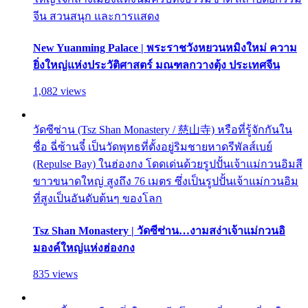
จีน สวนสนุก และการแสดง
New Yuanming Palace | พระราชวังหยวนหมิงใหม่ ความ
ยิ่งใหญ่แห่งประวัติศาสตร์ มณฑลกวางตุ้ง ประเทศจีน
1,082 views
วัดซีซ่าน (Tsz Shan Monastery / 慈山寺) หรือที่รู้จักกันใน
ชื่อ ฉี่ซ้านจี๋ เป็นวัดพุทธที่ตั้งอยู่ริมชายหาดรีพัลส์เบย์
(Repulse Bay) ในฮ่องกง โดดเด่นด้วยรูปปั้นเจ้าแม่กวนอิมสี
ขาวขนาดใหญ่ สูงถึง 76 เมตร ซึ่งเป็นรูปปั้นเจ้าแม่กวนอิม
ที่สูงเป็นอันดับต้นๆ ของโลก
Tsz Shan Monastery | วัดซีซ่าน…งามสง่าเจ้าแม่กวนอิ
มองค์ใหญ่แห่งฮ่องกง
835 views