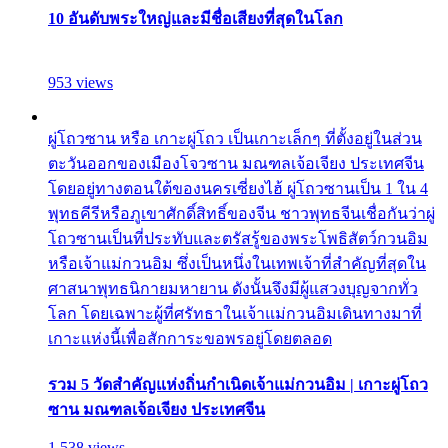
10 อันดับพระใหญ่และมีชื่อเสียงที่สุดในโลก
953 views
ผู่โถวซาน หรือ เกาะผู่โถว เป็นเกาะเล็กๆ ที่ตั้งอยู่ในส่วน
ตะวันออกของเมืองโจวซาน มณฑลเจ้อเจียง ประเทศจีน
โดยอยู่ทางตอนใต้ของนครเซี่ยงไฮ้ ผู่โถวซานเป็น 1 ใน 4
พุทธคีรีหรือภูเขาศักดิ์สิทธิ์ของจีน ชาวพุทธจีนเชื่อกันว่าผู่
โถวซานเป็นที่ประทับและตรัสรู้ของพระโพธิสัตว์กวนอิม
หรือเจ้าแม่กวนอิม ซึ่งเป็นหนึ่งในเทพเจ้าที่สำคัญที่สุดใน
ศาสนาพุทธนิกายมหายาน ดังนั้นจึงมีผู้แสวงบุญจากทั่ว
โลก โดยเฉพาะผู้ที่ศรัทธาในเจ้าแม่กวนอิมเดินทางมาที่
เกาะแห่งนี้เพื่อสักการะขอพรอยู่โดยตลอด
รวม 5 วัดสำคัญแห่งถิ่นกำเนิดเจ้าแม่กวนอิม | เกาะผู่โถว
ซาน มณฑลเจ้อเจียง ประเทศจีน
1,538 views