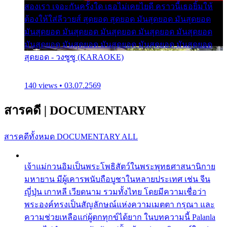
สองเรา เจอะกันครั้งใด เธอไม่เคยไยดี คราวนี้เธอยิ้มให้
ต้องให้ใส่ลีวายส์ สุดยอด สุดยอด มันสุดยอด มันสุดยอด
มันสุดยอด มันสุดยอด มันสุดยอด มันสุดยอด มันสุดยอด
มันสุดยอด มันสุดยอด มันสุดยอด มันสุดยอด มันสุดยอด
สุดยอด - วงซูซู (KARAOKE)
140 views • 03.07.2569
สารคดี
|
DOCUMENTARY
สารคดีทั้งหมด
DOCUMENTARY ALL
เจ้าแม่กวนอิมเป็นพระโพธิสัตว์ในพระพุทธศาสนานิกาย
มหายาน มีผู้เคารพนับถือบูชาในหลายประเทศ เช่น จีน
ญี่ปุ่น เกาหลี เวียดนาม รวมทั้งไทย โดยมีความเชื่อว่า
พระองค์ทรงเป็นสัญลักษณ์แห่งความเมตตา กรุณา และ
ความช่วยเหลือแก่ผู้ตกทุกข์ได้ยาก ในบทความนี้ Palanla