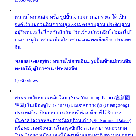
หนานไห่กวนอิม หรือ รูปปั้นเจ้าแม่กวนอิมทะเลใต้ เป็น
องค์เจ้าแม่กวนอิมความสูง 33 เมตรรวมฐาน ประดิษฐาน
อยู่ริมทะเล ไม่ไกลกันนักกับ “วัดเจ้าแม่กวนอิมไม่ยอมไป”
บนเกาะผู่โถวซาน เมืองโจวซาน มณฑลเจ้อเจียง ประเทศ
จีน
Nanhai Guanyin : หนานไห่กวนอิม...รูปปั้นเจ้าแม่กวนอิม
ทะเลใต้, ผู่โถวซาน ประเทศจีน
1,030 views
พระราชวังหยวนหมิงใหม่ (New Yuanming Palace/宮新園
明園) ในเมืองจูไห่ (Zhuhai) มณฑลกวางตุ้ง (Quangdong)
ประเทศจีน เป็นสวนและสถานที่ท่องเที่ยวที่ได้รับแรง
บันดาลใจจากพระราชวังฤดูร้อนเก่า (Old Summer Palace)
หรือหยวนหมิงหยวนในกรุงปักกิ่ง สวนสาธารณะขนาด
ใหญ่ใจกลางเมืองแห่งนี้มีครบทั้งธรรมชาติ สถาปัตยกรรม