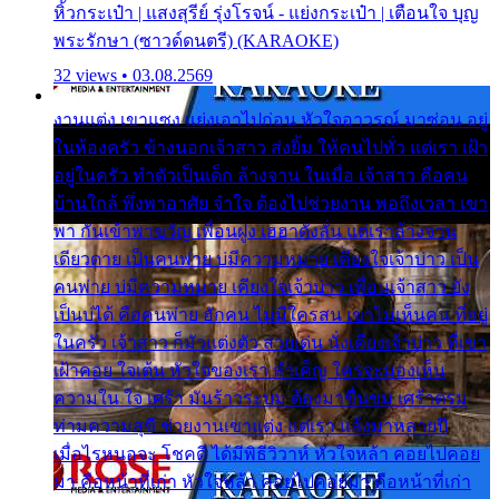
หิ้วกระเป๋า | แสงสุรีย์ รุ่งโรจน์ - แย่งกระเป๋า | เตือนใจ บุญ
พระรักษา (ซาวด์ดนตรี) (KARAOKE)
32 views • 03.08.2569
งานแต่ง เขาแซง แย่งเอาไปก่อน หัวใจอาวรณ์ มาซ่อน อยู่
ในห้องครัว ข้างนอกเจ้าสาว ส่งยิ้ม ให้คนไปทั่ว แต่เรา เฝ้า
อยู่ในครัว ทำตัวเป็นเด็ก ล้างจาน ในเมื่อ เจ้าสาว คือคน
บ้านใกล้ พึ่งพาอาศัย จำใจ ต้องไปช่วยงาน พอถึงเวลา เขา
พา กันเข้าพาขวัญ เพื่อนฝูง เฮฮาดังลั่น แต่เราล้างจาน
เดียวดาย เป็นคนพ่าย บ่มีความหมาย เคียงใจเจ้าบ่าว เป็น
คนพ่าย บ่มีความหมาย เคียงใจเจ้าบ่าว เพื่อนเจ้าสาว ยัง
เป็นบ่ได้ คือคนพ่าย ฮักคน ไม่มีใครสน เขาไม่เห็นคน ที่อยู่
ในครัว เจ้าสาว ก็มัวแต่งตัว สวยเด่น นั่งเคียงเจ้าบ่าว ที่เขา
เฝ้าคอย ใจเต้น หัวใจของเรา ลำเค็ญ ใครจะมองเห็น
ความใน ใจ เศร้า มันร้าวระบม ต้องมาขื่นขม เศร้าตรม
ท่ามความสุขี ช่วยงานเขาแต่ง แต่เรา แล้งมาหลายปี
เมื่อไรหนอจะ โชคดี ได้มีพิธีวิวาห์ หัวใจหล้า คอยไปคอย
มา คือหน้าที่เก่า หัวใจหล้า คอยไปคอยมา คือหน้าที่เก่า