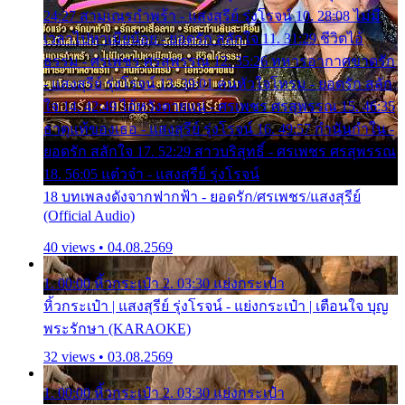
24:27 สามเณรกำพร้า - แสงสุรีย์ รุ่งโรจน์ 10. 28:08 ไม่มี
เวลาไปหาเมียน้อย - ยอดรัก สลักใจ 11. 31:29 ชีวิตไอ้
ธรรม - ศรเพชร ศรสุพรรณ 12. 35:26 ทหารอากาศขาดรัก
- แสงสุรีย์ รุ่งโรจน์ 13. 39:01 คนหัวใจโทรม - ยอดรัก สลัก
ใจ 14. 42:49 ไอ้หวังตายแน่ - ศรเพชร ศรสุพรรณ 15. 46:35
ธาตุแท้ของเธอ - แสงสุรีย์ รุ่งโรจน์ 16. 49:57 กำนันกำใน -
ยอดรัก สลักใจ 17. 52:29 สาวบริสุทธิ์ - ศรเพชร ศรสุพรรณ
18. 56:05 แต๋วจ๋า - แสงสุรีย์ รุ่งโรจน์
18 บทเพลงดังจากฟากฟ้า - ยอดรัก/ศรเพชร/แสงสุรีย์
(Official Audio)
40 views • 04.08.2569
1. 00:00 หิ้วกระเป๋า 2. 03:30 แย่งกระเป๋า
หิ้วกระเป๋า | แสงสุรีย์ รุ่งโรจน์ - แย่งกระเป๋า | เตือนใจ บุญ
พระรักษา (KARAOKE)
32 views • 03.08.2569
1. 00:00 หิ้วกระเป๋า 2. 03:30 แย่งกระเป๋า