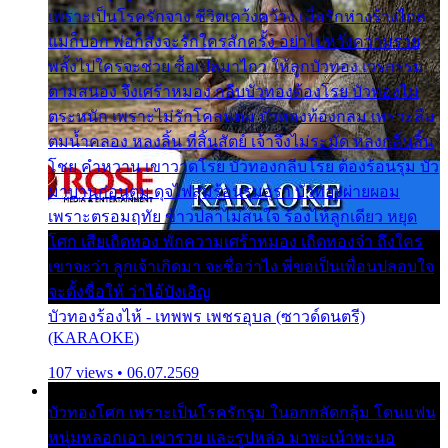
เพราะเป็นโรครักจาง ชีวิตเคว้งคว้าง เมื่อรักห่างร้างไกล
แม่ก็บอก พ่อก็สั่งจะรักใครสักครั้ง อย่าไปหวังความรวย
พลั้งไปใครจะช่วย ซื้อเปลมาไกว ให้ลูกบัวทอง เวรกรรม
ตามสนอง จึงเศร้าหมอง กลีบบัวทองต้องโรย บัวทองไม่
ตระหนัก เพราะไม่รักโคลนตม บัวทองท้องกลม เพราะลืม
ตมน้ำคลอง หลงลิ้น ที่สิ้นสัตย์ เจ้าจึงไม่ระมัด หลงกลิ่นลิ้น
โชย คำหวาน เขาวาดโรย บัวทองกลีบโรย ต้องร้อนรุม บัว
มาบานก่อนตูม ดุจไฟสุมร้อนรุมอุรา บัวทองผ่ายผอม
เพราะตรอมฤทัย ข้าวปลาไม่สนใจ ร้องไห้ลูกเดียว หยุด
โศก เสียเถิดทอง พักความเศร้าหมอง เถิดทองจ๋า ถึงใคร
เขาจะว่า ลูกเจ้าเกิดมา จะชื่อว่าไง พี่ขอเป็นเพื่อนปลอบใจ
จะตั้งชื่อให้ ว่าไอ้บังเอิญ
บัวทองร้องไห้ - เทพพร เพชรอุบล (ซาวด์ดนตรี)
(KARAOKE)
107 views • 06.07.2569
บัวทองโศก เพราะเป็นโรครักรุม ในอกกลัดกลุ้ม โดนแฟน
หนุ่มหลอกเอา เขารวย และรูปหล่อ มาพะเน้าพะนอ