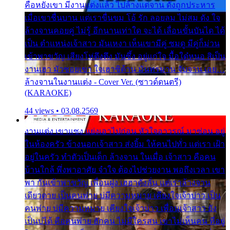
คือหยังเขา มีงานแต่งแล้ว ไปล้างแต่จาน ดั่งถูกประหาร
เมื่อเขาชื่นบาน แต่เราขื่นขม โอ้ รัก ลอยลม ไม่สม ดัง ใจ
ล้างจานคอยคู่ ไม่รู้ อีกนานเท่าใด จะได้ เลื่อนขั้นบันได ได้
เป็น ตำแหน่งเจ้าสาว มันเหงา เห็นเขามีคู่ ซมดู มีคู่ก็ม่วน
เข้าพาขวัญ เสียงโห่ตึงตึง มันซึ้ง อยู่แก่ใจ มื้อใด๋หนอ สิเป็น
งานเฮา มัวซอยเขา ใจเฮาซิด้าน มันทรมาน จับจาน เอย…
ล้างจานในงานแต่ง - Cover Ver. (ซาวด์ดนตรี)
(KARAOKE)
44 views • 03.08.2569
งานแต่ง เขาแซง แย่งเอาไปก่อน หัวใจอาวรณ์ มาซ่อน อยู่
ในห้องครัว ข้างนอกเจ้าสาว ส่งยิ้ม ให้คนไปทั่ว แต่เรา เฝ้า
อยู่ในครัว ทำตัวเป็นเด็ก ล้างจาน ในเมื่อ เจ้าสาว คือคน
บ้านใกล้ พึ่งพาอาศัย จำใจ ต้องไปช่วยงาน พอถึงเวลา เขา
พา กันเข้าพาขวัญ เพื่อนฝูง เฮฮาดังลั่น แต่เราล้างจาน
เดียวดาย เป็นคนพ่าย บ่มีความหมาย เคียงใจเจ้าบ่าว เป็น
คนพ่าย บ่มีความหมาย เคียงใจเจ้าบ่าว เพื่อนเจ้าสาว ยัง
เป็นบ่ได้ คือคนพ่าย ฮักคน ไม่มีใครสน เขาไม่เห็นคน ที่อยู่