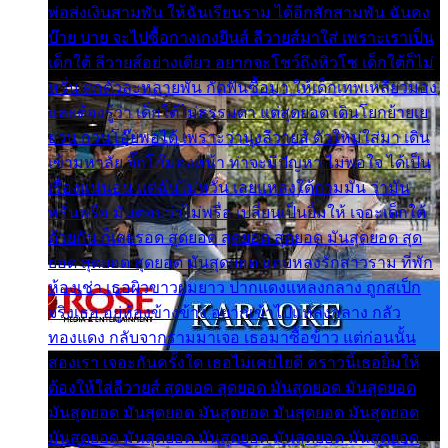
พ่อส่งเงินสามพัน ให้ฉันเรียนราม ได้อีกสักสามพัน ฉันคง
บ๊าย บาย จะไปซื้อกางเกงยีนส์ ลีวายส์มาใส่ เพราะเราเป็น
เด็กใต้ ลีวายส์อย่างเดียว อยากจะโชว์ถึงหิวโซ เด็กใต้ก็ไม่
หวั่น ตกตัวละหลายพัน กัดฟันซื้อมา ให้เด็กเทพเหลียวมอง
และต้องรู้ว่า เด็กใต้ไม่ธรรมดา แต่สุดยอด เดินโยกย้ายเย
ยวน กวนโอ๊ยพอได้ เพราะว่านุ่งลีวายส์ ตัวใหม่ใส่มา เดิน
เข้ามหาลัย จิ๊กโก๊มองหน้า ท่าจะมีปัญหา ไม่พอใจ ได้เป็น
เรื่องแน่นอน แต่ฉันไม่หวั่น เลยแหลงใต้ถามมัน ว่ามัน
พรั่นพรือ มันตอบว่าไม่พรื่อ เปลี่ยนเป็นยิ้มให้ เจอะเด็กใต้
ด้วยกัน ก็เลยรอด สุดยอด สุดยอด สุดยอด มันสุดยอด สุด
ยอด สุดยอด สุดยอด มันสุดยอด แอบหลงรักสาวราม ที่พัก
ห้องเช่า เธอผิวขาวผมยาว ปากแดงแหลงกลาง ถูกสเป็ก
จริงเธอ อยู่ห้องข้างข้าง อยากเข้าไปแหลงกลาง กลัว
ทองแดง กลับจากรามมาเจอ เธอมาซื้อข้าว แต่ก่อนนั้น
สองเรา เจอะกันครั้งใด เธอไม่เคยไยดี คราวนี้เธอยิ้มให้
ต้องให้ใส่ลีวายส์ สุดยอด สุดยอด มันสุดยอด มันสุดยอด
มันสุดยอด มันสุดยอด มันสุดยอด มันสุดยอด มันสุดยอด
มันสุดยอด มันสุดยอด มันสุดยอด มันสุดยอด มันสุดยอด