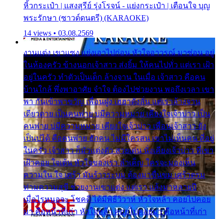
หิ้วกระเป๋า | แสงสุรีย์ รุ่งโรจน์ - แย่งกระเป๋า | เตือนใจ บุญ
พระรักษา (ซาวด์ดนตรี) (KARAOKE)
14 views • 03.08.2569
งานแต่ง เขาแซง แย่งเอาไปก่อน หัวใจอาวรณ์ มาซ่อน อยู่
ในห้องครัว ข้างนอกเจ้าสาว ส่งยิ้ม ให้คนไปทั่ว แต่เรา เฝ้า
อยู่ในครัว ทำตัวเป็นเด็ก ล้างจาน ในเมื่อ เจ้าสาว คือคน
บ้านใกล้ พึ่งพาอาศัย จำใจ ต้องไปช่วยงาน พอถึงเวลา เขา
พา กันเข้าพาขวัญ เพื่อนฝูง เฮฮาดังลั่น แต่เราล้างจาน
เดียวดาย เป็นคนพ่าย บ่มีความหมาย เคียงใจเจ้าบ่าว เป็น
คนพ่าย บ่มีความหมาย เคียงใจเจ้าบ่าว เพื่อนเจ้าสาว ยัง
เป็นบ่ได้ คือคนพ่าย ฮักคน ไม่มีใครสน เขาไม่เห็นคน ที่อยู่
ในครัว เจ้าสาว ก็มัวแต่งตัว สวยเด่น นั่งเคียงเจ้าบ่าว ที่เขา
เฝ้าคอย ใจเต้น หัวใจของเรา ลำเค็ญ ใครจะมองเห็น
ความใน ใจ เศร้า มันร้าวระบม ต้องมาขื่นขม เศร้าตรม
ท่ามความสุขี ช่วยงานเขาแต่ง แต่เรา แล้งมาหลายปี
เมื่อไรหนอจะ โชคดี ได้มีพิธีวิวาห์ หัวใจหล้า คอยไปคอย
มา คือหน้าที่เก่า หัวใจหล้า คอยไปคอยมา คือหน้าที่เก่า