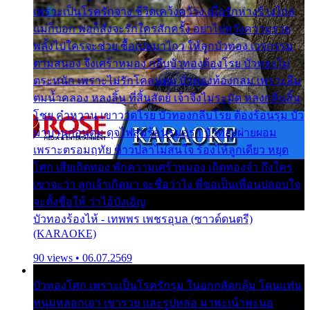
เพราะเป็นโรครักจาง ชีวิตเคว้งคว้าง เมื่อรักห่างร้างไกล
แม่ก็บอก พ่อก็สั่งจะรักใครสักครั้ง อย่าไปหวังความรวย
พลั้งไปใครจะช่วย ซื้อเปลมาไกว ให้ลูกบัวทอง เวรกรรม
ตามสนอง จึงเศร้าหมอง กลีบบัวทองต้องโรย บัวทองไม่
ตระหนัก เพราะไม่รักโคลนตม บัวทองท้องกลม เพราะลืม
ตมน้ำคลอง หลงลิ้น ที่สิ้นสัตย์ เจ้าจึงไม่ระมัด หลงกลิ่นลิ้น
โชย คำหวาน เขาวาดโรย บัวทองกลีบโรย ต้องร้อนรุม บัว
มาบานก่อนตูม ดุจไฟสุมร้อนรุมอุรา บัวทองผ่ายผอม
เพราะตรอมฤทัย ข้าวปลาไม่สนใจ ร้องไห้ลูกเดียว หยุด
โศก เสียเถิดทอง พักความเศร้าหมอง เถิดทองจ๋า ถึงใคร
เขาจะว่า ลูกเจ้าเกิดมา จะชื่อว่าไง พี่ขอเป็นเพื่อนปลอบใจ
จะตั้งชื่อให้ ว่าไอ้บังเอิญ
บัวทองร้องไห้ - เทพพร เพชรอุบล (ซาวด์ดนตรี)
(KARAOKE)
90 views • 06.07.2569
บัวทองโศก เพราะเป็นโรครักรุม ในอกกลัดกลุ้ม โดนแฟน
หนุ่มหลอกเอา เขารวย และรูปหล่อ มาพะเน้าพะนอ