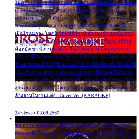
ในครัว เจ้าสาว ก็มัวแต่งตัว สวยเด่น นั่งเคียงเจ้าบ่าว ที่เขา
เฝ้าคอย ใจเต้น หัวใจของเรา ลำเค็ญ ใครจะมองเห็น
ความใน ใจ เศร้า มันร้าวระบม ต้องมาขื่นขม เศร้าตรม
ท่ามความสุขี ช่วยงานเขาแต่ง แต่เรา แล้งมาหลายปี
เมื่อไรหนอจะ โชคดี ได้มีพิธีวิวาห์ หัวใจหล้า คอยไปคอย
มา คือหน้าที่เก่า หัวใจหล้า คอยไปคอยมา คือหน้าที่เก่า
คือหยังเขา มีงานแต่งแล้ว ไปล้างแต่จาน ดั่งถูกประหาร
เมื่อเขาชื่นบาน แต่เราขื่นขม โอ้ รัก ลอยลม ไม่สม ดัง ใจ
ล้างจานคอยคู่ ไม่รู้ อีกนานเท่าใด จะได้ เลื่อนขั้นบันได ได้
เป็น ตำแหน่งเจ้าสาว มันเหงา เห็นเขามีคู่ ซมดู มีคู่ก็ม่วน
เข้าพาขวัญ เสียงโห่ตึงตึง มันซึ้ง อยู่แก่ใจ มื้อใด๋หนอ สิเป็น
งานเฮา มัวซอยเขา ใจเฮาซิด้าน มันทรมาน จับจาน เอย…
ล้างจานในงานแต่ง - Cover Ver. (KARAOKE)
24 views • 03.08.2569
ขอ กราบ ขอบคุณ.... ที่ได้รับไออุ่น การุณ จากแฟน เพลง
ผมแสนชื่นใจ หายวังเวง เมื่อแฟนเพลง ให้กำลังใจ น้ำใจ