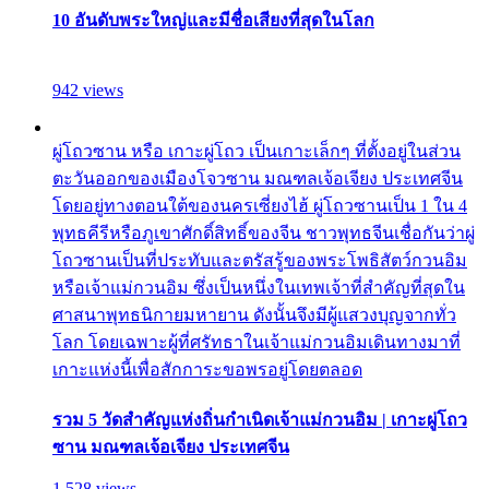
10 อันดับพระใหญ่และมีชื่อเสียงที่สุดในโลก
942 views
ผู่โถวซาน หรือ เกาะผู่โถว เป็นเกาะเล็กๆ ที่ตั้งอยู่ในส่วน
ตะวันออกของเมืองโจวซาน มณฑลเจ้อเจียง ประเทศจีน
โดยอยู่ทางตอนใต้ของนครเซี่ยงไฮ้ ผู่โถวซานเป็น 1 ใน 4
พุทธคีรีหรือภูเขาศักดิ์สิทธิ์ของจีน ชาวพุทธจีนเชื่อกันว่าผู่
โถวซานเป็นที่ประทับและตรัสรู้ของพระโพธิสัตว์กวนอิม
หรือเจ้าแม่กวนอิม ซึ่งเป็นหนึ่งในเทพเจ้าที่สำคัญที่สุดใน
ศาสนาพุทธนิกายมหายาน ดังนั้นจึงมีผู้แสวงบุญจากทั่ว
โลก โดยเฉพาะผู้ที่ศรัทธาในเจ้าแม่กวนอิมเดินทางมาที่
เกาะแห่งนี้เพื่อสักการะขอพรอยู่โดยตลอด
รวม 5 วัดสำคัญแห่งถิ่นกำเนิดเจ้าแม่กวนอิม | เกาะผู่โถว
ซาน มณฑลเจ้อเจียง ประเทศจีน
1,528 views