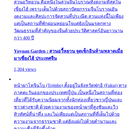
สวนอวี้หยวน คือหนึ่งในสวนจีนโบราณที่งดงามที่สุดใน
เซี่ยงไฮ้ เพราะเต็มไปด้วยสถาปัตยกรรมจีนโบราณอัน
งดงามและศิลปะการจัดสวนที่ประณีต สวนแห่งนี้ไม่เพียง
แต่เป็นสถานที่พักผ่อนหย่อนใจแต่ยังเป็นมรดกทาง
วัฒนธรรมที่สำคัญของจีนด้วยประวัติศาสตร์อันยาวนาน
กว่า 400 ปี
Yuyuan Garden : สวนอวี้หยวน จุดเช็กอินห้ามพลาดเมื่อ
มาเซี่ยงไฮ้ ประเทศจีน
1,304 views
หน้าผาโทจินโบ (Tojinbo) ตั้งอยู่ในจังหวัดฟุกุอิ (Fukui) ทาง
ภาคตะวันออกของประเทศญี่ปุ่น เป็นหนึ่งในสถานที่ท่อง
เที่ยวที่ได้รับความนิยมจากทั้งนักท่องเที่ยวชาวญี่ปุ่นและ
ชาวต่างชาติ ด้วยความงามของหน้าผาที่สูงชันและวิว
ทิวทัศน์ที่น่าทึ่ง และไม่เพียงแต่เป็นสถานที่ที่เต็มไปด้วย
ความงามจากธรรมชาติ แต่ยังแฝงไปด้วยตำนานและ
ความเชื่อที่ลึกซึ้งด้วย