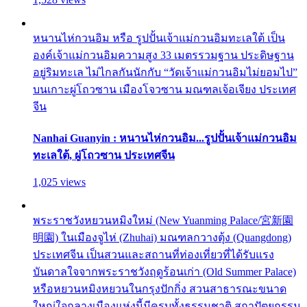
หนานไห่กวนอิม หรือ รูปปั้นเจ้าแม่กวนอิมทะเลใต้ เป็น
องค์เจ้าแม่กวนอิมความสูง 33 เมตรรวมฐาน ประดิษฐาน
อยู่ริมทะเล ไม่ไกลกันนักกับ “วัดเจ้าแม่กวนอิมไม่ยอมไป”
บนเกาะผู่โถวซาน เมืองโจวซาน มณฑลเจ้อเจียง ประเทศ
จีน
Nanhai Guanyin : หนานไห่กวนอิม...รูปปั้นเจ้าแม่กวนอิม
ทะเลใต้, ผู่โถวซาน ประเทศจีน
1,025 views
พระราชวังหยวนหมิงใหม่ (New Yuanming Palace/宮新園
明園) ในเมืองจูไห่ (Zhuhai) มณฑลกวางตุ้ง (Quangdong)
ประเทศจีน เป็นสวนและสถานที่ท่องเที่ยวที่ได้รับแรง
บันดาลใจจากพระราชวังฤดูร้อนเก่า (Old Summer Palace)
หรือหยวนหมิงหยวนในกรุงปักกิ่ง สวนสาธารณะขนาด
ใหญ่ใจกลางเมืองแห่งนี้มีครบทั้งธรรมชาติ สถาปัตยกรรม