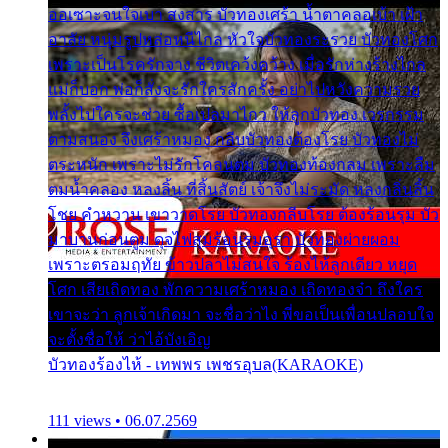
ออเซาะจนใจเบา สงสาร บัวทองเศร้า น้ำตาคลอเบ้า เฝ้า
อาลัย หนุ่มรูปหล่อหนีไกล หัวใจบัวทองระรวย บัวทองโศก
เพราะเป็นโรครักจาง ชีวิตเคว้งคว้าง เมื่อรักห่างร้างไกล
แม่ก็บอก พ่อก็สั่งจะรักใครสักครั้ง อย่าไปหวังความรวย
พลั้งไปใครจะช่วย ซื้อเปลมาไกว ให้ลูกบัวทอง เวรกรรม
ตามสนอง จึงเศร้าหมอง กลีบบัวทองต้องโรย บัวทองไม่
ตระหนัก เพราะไม่รักโคลนตม บัวทองท้องกลม เพราะลืม
ตมน้ำคลอง หลงลิ้น ที่สิ้นสัตย์ เจ้าจึงไม่ระมัด หลงกลิ่นลิ้น
โชย คำหวาน เขาวาดโรย บัวทองกลีบโรย ต้องร้อนรุม บัว
มาบานก่อนตูม ดุจไฟสุมร้อนรุมอุรา บัวทองผ่ายผอม
เพราะตรอมฤทัย ข้าวปลาไม่สนใจ ร้องไห้ลูกเดียว หยุด
โศก เสียเถิดทอง พักความเศร้าหมอง เถิดทองจ๋า ถึงใคร
เขาจะว่า ลูกเจ้าเกิดมา จะชื่อว่าไง พี่ขอเป็นเพื่อนปลอบใจ
จะตั้งชื่อให้ ว่าไอ้บังเอิญ
บัวทองร้องไห้ - เทพพร เพชรอุบล(KARAOKE)
111 views • 06.07.2569