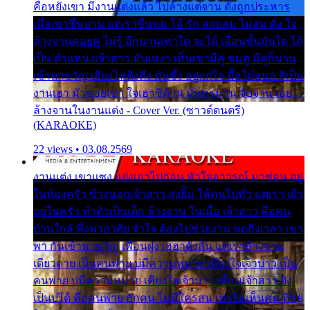
คือหยังเขา มีงานแต่งแล้ว ไปล้างแต่จาน ดั่งถูกประหาร
เมื่อเขาชื่นบาน แต่เราขื่นขม โอ้ รัก ลอยลม ไม่สม ดัง ใจ
ล้างจานคอยคู่ ไม่รู้ อีกนานเท่าใด จะได้ เลื่อนขั้นบันได ได้
เป็น ตำแหน่งเจ้าสาว มันเหงา เห็นเขามีคู่ ซมดู มีคู่ก็ม่วน
เข้าพาขวัญ เสียงโห่ตึงตึง มันซึ้ง อยู่แก่ใจ มื้อใด๋หนอ สิเป็น
งานเฮา มัวซอยเขา ใจเฮาซิด้าน มันทรมาน จับจาน เอย…
ล้างจานในงานแต่ง - Cover Ver. (ซาวด์ดนตรี)
(KARAOKE)
22 views • 03.08.2569
งานแต่ง เขาแซง แย่งเอาไปก่อน หัวใจอาวรณ์ มาซ่อน อยู่
ในห้องครัว ข้างนอกเจ้าสาว ส่งยิ้ม ให้คนไปทั่ว แต่เรา เฝ้า
อยู่ในครัว ทำตัวเป็นเด็ก ล้างจาน ในเมื่อ เจ้าสาว คือคน
บ้านใกล้ พึ่งพาอาศัย จำใจ ต้องไปช่วยงาน พอถึงเวลา เขา
พา กันเข้าพาขวัญ เพื่อนฝูง เฮฮาดังลั่น แต่เราล้างจาน
เดียวดาย เป็นคนพ่าย บ่มีความหมาย เคียงใจเจ้าบ่าว เป็น
คนพ่าย บ่มีความหมาย เคียงใจเจ้าบ่าว เพื่อนเจ้าสาว ยัง
เป็นบ่ได้ คือคนพ่าย ฮักคน ไม่มีใครสน เขาไม่เห็นคน ที่อยู่