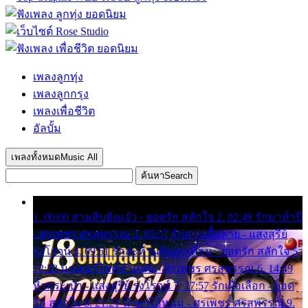
เพลงลูกทุ่ง
เพลงลูกกรุง
เพลงเพื่อชีวิต
อัลบั้ม
เพลงทั้งหมด
Music All
ค้นหา
Search
1. 00:00 สามสิบยังแจ๋ว - ยอดรัก สลักใจ 2. 02:49 รักมาห้าปี
- ศรเพชร ศรสุพรรณ 3. 05:57 รักสาวเสื้อลาย - แสงสุรีย์
รุ่งโรจน์ 4. 09:51 รักสะท้านดินสะเทือน - ยอดรัก สลักใจ 5.
12:23 มอเตอร์ไซค์ทำหล่น - ศรเพชร ศรสุพรรณ 6. 14:49
หิ้วกระเป๋า - แสงสุรีย์ รุ่งโรจน์ 7. 17:57 รักเผื่อเลือก - ยอด
รัก สลักใจ 8. 21:21 น้ำตาไอ้หนุ่ม - ศรเพชร ศรสุพรรณ 9.