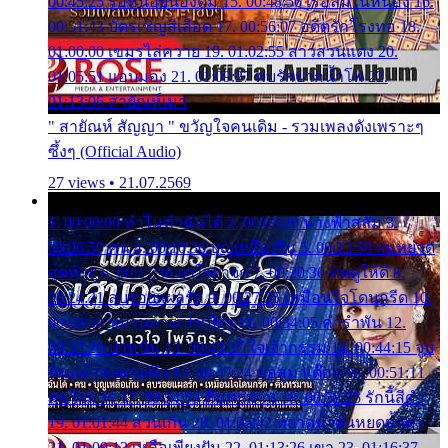
00:45:25 รอหน่อยน้องติ๋ม 15. 00:48:56 เรือล่มในหนอง 16.
00:51:43 บัตรเชิญสีเลือด 17. 00:56:07 อดีตรักโรงทอ 18.
01:00:00 เขมรไล่ควาย 19. 01:02:55 สาวสวนแตง 20.
01:05:51 แอบมอง 21. 01:09:27 พบรักปากน้ำโพ 22.
01:13:06 สายัณห์เมา
" สายัณห์ สัญญา " ขวัญใจคนเดิม - รวมเพลงดังเพราะๆ
ซึ้งๆ (Official Audio)
27 views • 21.07.2569
1. 00:00:00 ทำไมทำฉันได้ 2. 00:03:20 นางฟ้าสลัม 3.
00:06:50 คน 4. 00:10:36 บุญเหลือเกิน 5. 00:13:58 ฝนหยาด
สุดท้าย 6. 00:17:30 ยาใจยาจก 7. 00:20:30 คิดดูให้ดี 8.
00:24:21 ลบรอยแผลรัก 9. 00:27:35 เหมือนใจโดนกรีด 10.
00:30:54 ขบวนการเปาเปียว 11. 00:34:05 คำรำพัน 12.
00:37:20 ปาหนัน 13. 00:40:37 ใจเจ้ากรรม 14. 00:44:15 จูบ
ฉันแล้วจงตายเสีย 15. 00:47:24 ขอสูมาเต๊อะ 16. 00:51:11
คนใจมาร 17. 00:54:50 คืนทรมาน 18. 00:58:25 รักนี้สีดำ
19. 01:01:44 ส่วนเกิน 20. 01:05:42 หยาดน้ำฝนหยดน้ำตา
21. 01:09:13 เหลือเพียงฝัน 22. 01:13:26 เขา 23. 01:16:37