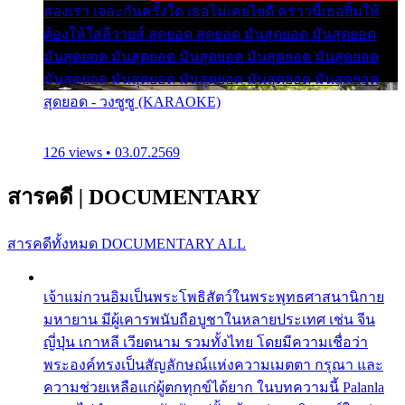
สองเรา เจอะกันครั้งใด เธอไม่เคยไยดี คราวนี้เธอยิ้มให้
ต้องให้ใส่ลีวายส์ สุดยอด สุดยอด มันสุดยอด มันสุดยอด
มันสุดยอด มันสุดยอด มันสุดยอด มันสุดยอด มันสุดยอด
มันสุดยอด มันสุดยอด มันสุดยอด มันสุดยอด มันสุดยอด
สุดยอด - วงซูซู (KARAOKE)
126 views • 03.07.2569
สารคดี
|
DOCUMENTARY
สารคดีทั้งหมด
DOCUMENTARY ALL
เจ้าแม่กวนอิมเป็นพระโพธิสัตว์ในพระพุทธศาสนานิกาย
มหายาน มีผู้เคารพนับถือบูชาในหลายประเทศ เช่น จีน
ญี่ปุ่น เกาหลี เวียดนาม รวมทั้งไทย โดยมีความเชื่อว่า
พระองค์ทรงเป็นสัญลักษณ์แห่งความเมตตา กรุณา และ
ความช่วยเหลือแก่ผู้ตกทุกข์ได้ยาก ในบทความนี้ Palanla