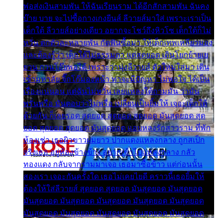
พ่อส่งเงินสามพัน ให้ฉันเรียนราม ได้อีกสักสามพัน ฉันคง
บ๊าย บาย จะไปซื้อกางเกงยีนส์ ลีวายส์มาใส่ เพราะเราเป็น
เด็กใต้ ลีวายส์อย่างเดียว อยากจะโชว์ถึงหิวโซ เด็กใต้ก็ไม่
หวั่น ตกตัวละหลายพัน กัดฟันซื้อมา ให้เด็กเทพเหลียวมอง
และต้องรู้ว่า เด็กใต้ไม่ธรรมดา แต่สุดยอด เดินโยกย้ายเย
ยวน กวนโอ๊ยพอได้ เพราะว่านุ่งลีวายส์ ตัวใหม่ใส่มา เดิน
เข้ามหาลัย จิ๊กโก๊มองหน้า ท่าจะมีปัญหา ไม่พอใจ ได้เป็น
เรื่องแน่นอน แต่ฉันไม่หวั่น เลยแหลงใต้ถามมัน ว่ามัน
พรั่นพรือ มันตอบว่าไม่พรื่อ เปลี่ยนเป็นยิ้มให้ เจอะเด็กใต้
ด้วยกัน ก็เลยรอด สุดยอด สุดยอด สุดยอด มันสุดยอด สุด
ยอด สุดยอด สุดยอด มันสุดยอด แอบหลงรักสาวราม ที่พัก
ห้องเช่า เธอผิวขาวผมยาว ปากแดงแหลงกลาง ถูกสเป็ก
จริงเธอ อยู่ห้องข้างข้าง อยากเข้าไปแหลงกลาง กลัว
ทองแดง กลับจากรามมาเจอ เธอมาซื้อข้าว แต่ก่อนนั้น
สองเรา เจอะกันครั้งใด เธอไม่เคยไยดี คราวนี้เธอยิ้มให้
ต้องให้ใส่ลีวายส์ สุดยอด สุดยอด มันสุดยอด มันสุดยอด
มันสุดยอด มันสุดยอด มันสุดยอด มันสุดยอด มันสุดยอด
มันสุดยอด มันสุดยอด มันสุดยอด มันสุดยอด มันสุดยอด