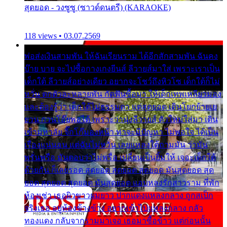
สุดยอด - วงซูซู (ซาวด์ดนตรี) (KARAOKE)
118 views • 03.07.2569
พ่อส่งเงินสามพัน ให้ฉันเรียนราม ได้อีกสักสามพัน ฉันคง
บ๊าย บาย จะไปซื้อกางเกงยีนส์ ลีวายส์มาใส่ เพราะเราเป็น
เด็กใต้ ลีวายส์อย่างเดียว อยากจะโชว์ถึงหิวโซ เด็กใต้ก็ไม่
หวั่น ตกตัวละหลายพัน กัดฟันซื้อมา ให้เด็กเทพเหลียวมอง
และต้องรู้ว่า เด็กใต้ไม่ธรรมดา แต่สุดยอด เดินโยกย้ายเย
ยวน กวนโอ๊ยพอได้ เพราะว่านุ่งลีวายส์ ตัวใหม่ใส่มา เดิน
เข้ามหาลัย จิ๊กโก๊มองหน้า ท่าจะมีปัญหา ไม่พอใจ ได้เป็น
เรื่องแน่นอน แต่ฉันไม่หวั่น เลยแหลงใต้ถามมัน ว่ามัน
พรั่นพรือ มันตอบว่าไม่พรื่อ เปลี่ยนเป็นยิ้มให้ เจอะเด็กใต้
ด้วยกัน ก็เลยรอด สุดยอด สุดยอด สุดยอด มันสุดยอด สุด
ยอด สุดยอด สุดยอด มันสุดยอด แอบหลงรักสาวราม ที่พัก
ห้องเช่า เธอผิวขาวผมยาว ปากแดงแหลงกลาง ถูกสเป็ก
จริงเธอ อยู่ห้องข้างข้าง อยากเข้าไปแหลงกลาง กลัว
ทองแดง กลับจากรามมาเจอ เธอมาซื้อข้าว แต่ก่อนนั้น