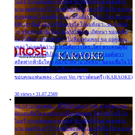
ไมตรี จากแฟนเพลง ทุกทุกที่ ปราณีหลั่งไหล ผมขอฝาก
นาม ยอดรักเอาไว้ โปรดเป็นแรงใจ อย่างนี้เรื่อยไป ขอ อยู่
คู่แฟนเพลง ไม่เคยคิดว่าเก่ง หรือดังกว่าใคร..ใคร พระคุณ
ผู้ฟัง เท่านั้นยิ่งใหญ่ ที่เป็นแรงใจ ให้ผมดังมา.. ขอ องค์เท
วา สถิตฟากฟ้ายิ่งใหญ่ คุ้มภัยให้ท่าน เถิดหนา ขอจงเชื่อ
ใจ ไว้เถิดว่า ตราบชั่วชีวา ไม่ลืมแฟนเพลง ขอ อยู่คู่แฟน
เพลง ไม่เคยคิดว่าเก่ง หรือดังกว่าใคร..ใคร พระคุณผู้ฟัง
เท่านั้นยิ่งใหญ่ ที่เป็นแรงใจ ให้ผมดังมา.. ขอ องค์เทวา
สถิตฟากฟ้ายิ่งใหญ่ คุ้มภัยให้ท่าน เถิดหนา ขอจงเชื่อใจ ไว้
เถิดว่า ตราบชั่วชีวา ไม่ลืมแฟนเพลง
ขอบคุณแฟนเพลง - Cover Ver. (ซาวด์ดนตรี) (KARAOKE)
30 views • 31.07.2569
ขอ กราบ ขอบคุณ.... ที่ได้รับไออุ่น การุณ จากแฟน เพลง
ผมแสนชื่นใจ หายวังเวง เมื่อแฟนเพลง ให้กำลังใจ น้ำใจ
ไมตรี จากแฟนเพลง ทุกทุกที่ ปราณีหลั่งไหล ผมขอฝาก
นาม ยอดรักเอาไว้ โปรดเป็นแรงใจ อย่างนี้เรื่อยไป ขอ อยู่