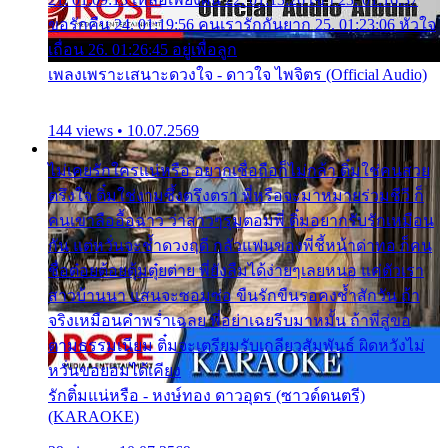
ขอรักคืน 24. 01:19:56 คนเรารักกันยาก 25. 01:23:06 หัวใจ
เถื่อน 26. 01:26:45 อยู่เพื่อลูก
เพลงเพราะเสนาะดวงใจ - ดาวใจ ไพจิตร (Official Audio)
144 views • 10.07.2569
ไม่เคยรักใครแน่หรือ อยากเชื่อถือก็ไม่กล้า ติ๋มใช่คนสวย
ตรึงใจ ติ๋มใช่งามซึ้งตรึงตรา พี่หรือจะมาหมายร่วมชีวี ก็
คนเขาลืออื้อฉาว ว่าสาวๆรุมตอมพี่ ติ๋มอยากรับรักเหมือน
กัน แต่หวั่นจะช้ำดวงฤดี กลัวแฟนของพี่ชี้หน้าด่าทอ ก็คน
ชื่อต๋อยต้อยตุ้มตุ๋ยต่าย พี่ยังลืมได้ง่ายๆเลยหนอ แค่ตัวเรา
สาวบ้านนา แสนจะซอมซ่อ ขืนรักขืนรอคงช้ำสักวัน ถ้า
จริงเหมือนคำพร่ำเฉลย พี่อย่าเฉยรีบมาหมั้น ถ้าพี่สู่ขอ
ตามธรรมเนียม ติ๋มจะเตรียมรับเกลียวสัมพันธ์ ผิดหวังไม่
หวั่นขอยอมได้เคียง
รักติ๋มแน่หรือ - หงษ์ทอง ดาวอุดร (ซาวด์ดนตรี)
(KARAOKE)