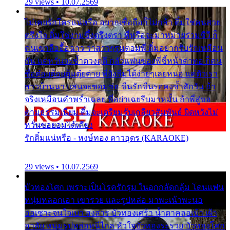
29 views • 10.07.2569
ไม่เคยรักใครแน่หรือ อยากเชื่อถือก็ไม่กล้า ติ๋มใช่คนสวย
ตรึงใจ ติ๋มใช่งามซึ้งตรึงตรา พี่หรือจะมาหมายร่วมชีวี ก็
คนเขาลืออื้อฉาว ว่าสาวๆรุมตอมพี่ ติ๋มอยากรับรักเหมือน
กัน แต่หวั่นจะช้ำดวงฤดี กลัวแฟนของพี่ชี้หน้าด่าทอ ก็คน
ชื่อต๋อยต้อยตุ้มตุ๋ยต่าย พี่ยังลืมได้ง่ายๆเลยหนอ แค่ตัวเรา
สาวบ้านนา แสนจะซอมซ่อ ขืนรักขืนรอคงช้ำสักวัน ถ้า
จริงเหมือนคำพร่ำเฉลย พี่อย่าเฉยรีบมาหมั้น ถ้าพี่สู่ขอ
ตามธรรมเนียม ติ๋มจะเตรียมรับเกลียวสัมพันธ์ ผิดหวังไม่
หวั่นขอยอมได้เคียง
รักติ๋มแน่หรือ - หงษ์ทอง ดาวอุดร (KARAOKE)
29 views • 10.07.2569
บัวทองโศก เพราะเป็นโรครักรุม ในอกกลัดกลุ้ม โดนแฟน
หนุ่มหลอกเอา เขารวย และรูปหล่อ มาพะเน้าพะนอ
ออเซาะจนใจเบา สงสาร บัวทองเศร้า น้ำตาคลอเบ้า เฝ้า
อาลัย หนุ่มรูปหล่อหนีไกล หัวใจบัวทองระรวย บัวทองโศก