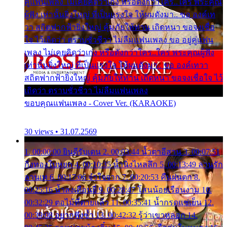
คู่แฟนเพลง ไม่เคยคิดว่าเก่ง หรือดังกว่าใคร..ใคร พระคุณ
ผู้ฟัง เท่านั้นยิ่งใหญ่ ที่เป็นแรงใจ ให้ผมดังมา.. ขอ องค์เท
วา สถิตฟากฟ้ายิ่งใหญ่ คุ้มภัยให้ท่าน เถิดหนา ขอจงเชื่อ
ใจ ไว้เถิดว่า ตราบชั่วชีวา ไม่ลืมแฟนเพลง ขอ อยู่คู่แฟน
เพลง ไม่เคยคิดว่าเก่ง หรือดังกว่าใคร..ใคร พระคุณผู้ฟัง
เท่านั้นยิ่งใหญ่ ที่เป็นแรงใจ ให้ผมดังมา.. ขอ องค์เทวา
สถิตฟากฟ้ายิ่งใหญ่ คุ้มภัยให้ท่าน เถิดหนา ขอจงเชื่อใจ ไว้
เถิดว่า ตราบชั่วชีวา ไม่ลืมแฟนเพลง
ขอบคุณแฟนเพลง - Cover Ver. (KARAOKE)
30 views • 31.07.2569
1. 00:00:00 ยินดีรับเดน 2. 00:03:44 น้ำตาอีสาน 3. 00:07:51
กิ่งทองใบหยก 4. 00:10:35 น้ำนิ่งไหลลึก 5. 00:13:49 ลานรัก
ลานเท 6. 00:17:06 จำใจจาก 7. 00:20:53 คืนฝนตก 8.
00:25:16 น้ำลงเดือนยี่ 9. 00:28:47 โสนน้อยเรือนงาม 10.
00:32:29 ตอไม้ที่ตายแล้ว 11. 00:35:41 น้ำกรดแช่เย็น 12.
00:39:08 อยากฟังซ้ำ 13. 00:42:32 รู้ว่าเขาหลอก 14.