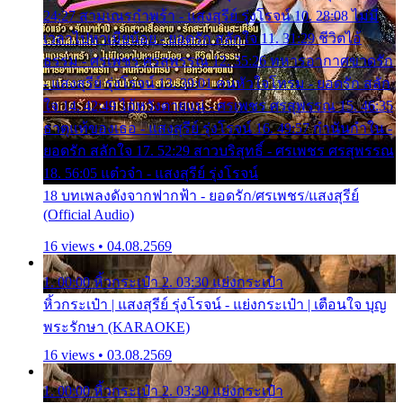
24:27 สามเณรกำพร้า - แสงสุรีย์ รุ่งโรจน์ 10. 28:08 ไม่มี
เวลาไปหาเมียน้อย - ยอดรัก สลักใจ 11. 31:29 ชีวิตไอ้
ธรรม - ศรเพชร ศรสุพรรณ 12. 35:26 ทหารอากาศขาดรัก
- แสงสุรีย์ รุ่งโรจน์ 13. 39:01 คนหัวใจโทรม - ยอดรัก สลัก
ใจ 14. 42:49 ไอ้หวังตายแน่ - ศรเพชร ศรสุพรรณ 15. 46:35
ธาตุแท้ของเธอ - แสงสุรีย์ รุ่งโรจน์ 16. 49:57 กำนันกำใน -
ยอดรัก สลักใจ 17. 52:29 สาวบริสุทธิ์ - ศรเพชร ศรสุพรรณ
18. 56:05 แต๋วจ๋า - แสงสุรีย์ รุ่งโรจน์
18 บทเพลงดังจากฟากฟ้า - ยอดรัก/ศรเพชร/แสงสุรีย์
(Official Audio)
16 views • 04.08.2569
1. 00:00 หิ้วกระเป๋า 2. 03:30 แย่งกระเป๋า
หิ้วกระเป๋า | แสงสุรีย์ รุ่งโรจน์ - แย่งกระเป๋า | เตือนใจ บุญ
พระรักษา (KARAOKE)
16 views • 03.08.2569
1. 00:00 หิ้วกระเป๋า 2. 03:30 แย่งกระเป๋า