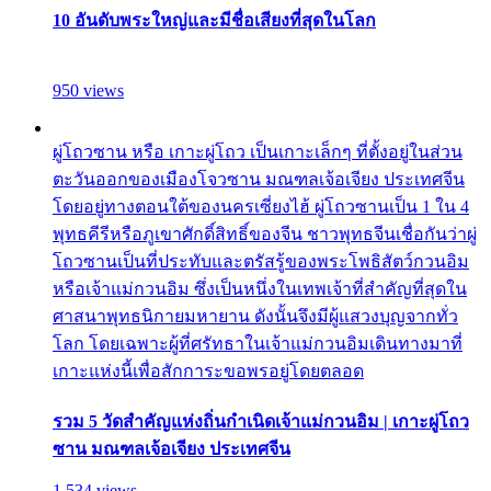
10 อันดับพระใหญ่และมีชื่อเสียงที่สุดในโลก
950 views
ผู่โถวซาน หรือ เกาะผู่โถว เป็นเกาะเล็กๆ ที่ตั้งอยู่ในส่วน
ตะวันออกของเมืองโจวซาน มณฑลเจ้อเจียง ประเทศจีน
โดยอยู่ทางตอนใต้ของนครเซี่ยงไฮ้ ผู่โถวซานเป็น 1 ใน 4
พุทธคีรีหรือภูเขาศักดิ์สิทธิ์ของจีน ชาวพุทธจีนเชื่อกันว่าผู่
โถวซานเป็นที่ประทับและตรัสรู้ของพระโพธิสัตว์กวนอิม
หรือเจ้าแม่กวนอิม ซึ่งเป็นหนึ่งในเทพเจ้าที่สำคัญที่สุดใน
ศาสนาพุทธนิกายมหายาน ดังนั้นจึงมีผู้แสวงบุญจากทั่ว
โลก โดยเฉพาะผู้ที่ศรัทธาในเจ้าแม่กวนอิมเดินทางมาที่
เกาะแห่งนี้เพื่อสักการะขอพรอยู่โดยตลอด
รวม 5 วัดสำคัญแห่งถิ่นกำเนิดเจ้าแม่กวนอิม | เกาะผู่โถว
ซาน มณฑลเจ้อเจียง ประเทศจีน
1,534 views