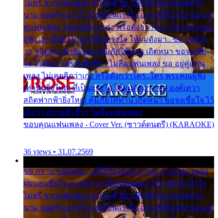
ไมตรี จากแฟนเพลง ทุกทุกที่ ปราณีหลั่งไหล ผมขอฝาก
นาม ยอดรักเอาไว้ โปรดเป็นแรงใจ อย่างนี้เรื่อยไป ขอ อยู่
คู่แฟนเพลง ไม่เคยคิดว่าเก่ง หรือดังกว่าใคร..ใคร พระคุณ
ผู้ฟัง เท่านั้นยิ่งใหญ่ ที่เป็นแรงใจ ให้ผมดังมา.. ขอ องค์เท
วา สถิตฟากฟ้ายิ่งใหญ่ คุ้มภัยให้ท่าน เถิดหนา ขอจงเชื่อ
ใจ ไว้เถิดว่า ตราบชั่วชีวา ไม่ลืมแฟนเพลง ขอ อยู่คู่แฟน
เพลง ไม่เคยคิดว่าเก่ง หรือดังกว่าใคร..ใคร พระคุณผู้ฟัง
เท่านั้นยิ่งใหญ่ ที่เป็นแรงใจ ให้ผมดังมา.. ขอ องค์เทวา
สถิตฟากฟ้ายิ่งใหญ่ คุ้มภัยให้ท่าน เถิดหนา ขอจงเชื่อใจ ไว้
เถิดว่า ตราบชั่วชีวา ไม่ลืมแฟนเพลง
ขอบคุณแฟนเพลง - Cover Ver. (ซาวด์ดนตรี) (KARAOKE)
36 views • 31.07.2569
ขอ กราบ ขอบคุณ.... ที่ได้รับไออุ่น การุณ จากแฟน เพลง
ผมแสนชื่นใจ หายวังเวง เมื่อแฟนเพลง ให้กำลังใจ น้ำใจ
ไมตรี จากแฟนเพลง ทุกทุกที่ ปราณีหลั่งไหล ผมขอฝาก
นาม ยอดรักเอาไว้ โปรดเป็นแรงใจ อย่างนี้เรื่อยไป ขอ อยู่