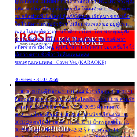
คู่แฟนเพลง ไม่เคยคิดว่าเก่ง หรือดังกว่าใคร..ใคร พระคุณ
ผู้ฟัง เท่านั้นยิ่งใหญ่ ที่เป็นแรงใจ ให้ผมดังมา.. ขอ องค์เท
วา สถิตฟากฟ้ายิ่งใหญ่ คุ้มภัยให้ท่าน เถิดหนา ขอจงเชื่อ
ใจ ไว้เถิดว่า ตราบชั่วชีวา ไม่ลืมแฟนเพลง ขอ อยู่คู่แฟน
เพลง ไม่เคยคิดว่าเก่ง หรือดังกว่าใคร..ใคร พระคุณผู้ฟัง
เท่านั้นยิ่งใหญ่ ที่เป็นแรงใจ ให้ผมดังมา.. ขอ องค์เทวา
สถิตฟากฟ้ายิ่งใหญ่ คุ้มภัยให้ท่าน เถิดหนา ขอจงเชื่อใจ ไว้
เถิดว่า ตราบชั่วชีวา ไม่ลืมแฟนเพลง
ขอบคุณแฟนเพลง - Cover Ver. (KARAOKE)
36 views • 31.07.2569
1. 00:00:00 ยินดีรับเดน 2. 00:03:44 น้ำตาอีสาน 3. 00:07:51
กิ่งทองใบหยก 4. 00:10:35 น้ำนิ่งไหลลึก 5. 00:13:49 ลานรัก
ลานเท 6. 00:17:06 จำใจจาก 7. 00:20:53 คืนฝนตก 8.
00:25:16 น้ำลงเดือนยี่ 9. 00:28:47 โสนน้อยเรือนงาม 10.
00:32:29 ตอไม้ที่ตายแล้ว 11. 00:35:41 น้ำกรดแช่เย็น 12.
00:39:08 อยากฟังซ้ำ 13. 00:42:32 รู้ว่าเขาหลอก 14.