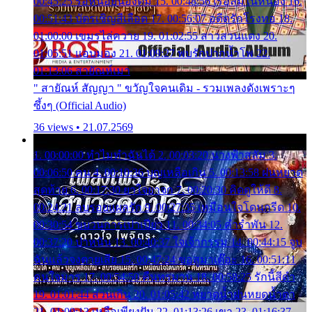
00:45:25 รอหน่อยน้องติ๋ม 15. 00:48:56 เรือล่มในหนอง 16.
00:51:43 บัตรเชิญสีเลือด 17. 00:56:07 อดีตรักโรงทอ 18.
01:00:00 เขมรไล่ควาย 19. 01:02:55 สาวสวนแตง 20.
01:05:51 แอบมอง 21. 01:09:27 พบรักปากน้ำโพ 22.
01:13:06 สายัณห์เมา
" สายัณห์ สัญญา " ขวัญใจคนเดิม - รวมเพลงดังเพราะๆ
ซึ้งๆ (Official Audio)
36 views • 21.07.2569
1. 00:00:00 ทำไมทำฉันได้ 2. 00:03:20 นางฟ้าสลัม 3.
00:06:50 คน 4. 00:10:36 บุญเหลือเกิน 5. 00:13:58 ฝนหยาด
สุดท้าย 6. 00:17:30 ยาใจยาจก 7. 00:20:30 คิดดูให้ดี 8.
00:24:21 ลบรอยแผลรัก 9. 00:27:35 เหมือนใจโดนกรีด 10.
00:30:54 ขบวนการเปาเปียว 11. 00:34:05 คำรำพัน 12.
00:37:20 ปาหนัน 13. 00:40:37 ใจเจ้ากรรม 14. 00:44:15 จูบ
ฉันแล้วจงตายเสีย 15. 00:47:24 ขอสูมาเต๊อะ 16. 00:51:11
คนใจมาร 17. 00:54:50 คืนทรมาน 18. 00:58:25 รักนี้สีดำ
19. 01:01:44 ส่วนเกิน 20. 01:05:42 หยาดน้ำฝนหยดน้ำตา
21. 01:09:13 เหลือเพียงฝัน 22. 01:13:26 เขา 23. 01:16:37