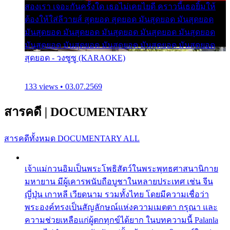
สองเรา เจอะกันครั้งใด เธอไม่เคยไยดี คราวนี้เธอยิ้มให้
ต้องให้ใส่ลีวายส์ สุดยอด สุดยอด มันสุดยอด มันสุดยอด
มันสุดยอด มันสุดยอด มันสุดยอด มันสุดยอด มันสุดยอด
มันสุดยอด มันสุดยอด มันสุดยอด มันสุดยอด มันสุดยอด
สุดยอด - วงซูซู (KARAOKE)
133 views • 03.07.2569
สารคดี
|
DOCUMENTARY
สารคดีทั้งหมด
DOCUMENTARY ALL
เจ้าแม่กวนอิมเป็นพระโพธิสัตว์ในพระพุทธศาสนานิกาย
มหายาน มีผู้เคารพนับถือบูชาในหลายประเทศ เช่น จีน
ญี่ปุ่น เกาหลี เวียดนาม รวมทั้งไทย โดยมีความเชื่อว่า
พระองค์ทรงเป็นสัญลักษณ์แห่งความเมตตา กรุณา และ
ความช่วยเหลือแก่ผู้ตกทุกข์ได้ยาก ในบทความนี้ Palanla