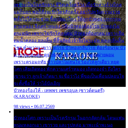
เพราะเป็นโรครักจาง ชีวิตเคว้งคว้าง เมื่อรักห่างร้างไกล
แม่ก็บอก พ่อก็สั่งจะรักใครสักครั้ง อย่าไปหวังความรวย
พลั้งไปใครจะช่วย ซื้อเปลมาไกว ให้ลูกบัวทอง เวรกรรม
ตามสนอง จึงเศร้าหมอง กลีบบัวทองต้องโรย บัวทองไม่
ตระหนัก เพราะไม่รักโคลนตม บัวทองท้องกลม เพราะลืม
ตมน้ำคลอง หลงลิ้น ที่สิ้นสัตย์ เจ้าจึงไม่ระมัด หลงกลิ่นลิ้น
โชย คำหวาน เขาวาดโรย บัวทองกลีบโรย ต้องร้อนรุม บัว
มาบานก่อนตูม ดุจไฟสุมร้อนรุมอุรา บัวทองผ่ายผอม
เพราะตรอมฤทัย ข้าวปลาไม่สนใจ ร้องไห้ลูกเดียว หยุด
โศก เสียเถิดทอง พักความเศร้าหมอง เถิดทองจ๋า ถึงใคร
เขาจะว่า ลูกเจ้าเกิดมา จะชื่อว่าไง พี่ขอเป็นเพื่อนปลอบใจ
จะตั้งชื่อให้ ว่าไอ้บังเอิญ
บัวทองร้องไห้ - เทพพร เพชรอุบล (ซาวด์ดนตรี)
(KARAOKE)
98 views • 06.07.2569
บัวทองโศก เพราะเป็นโรครักรุม ในอกกลัดกลุ้ม โดนแฟน
หนุ่มหลอกเอา เขารวย และรูปหล่อ มาพะเน้าพะนอ