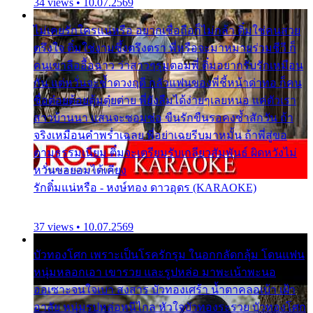
34 views • 10.07.2569
ไม่เคยรักใครแน่หรือ อยากเชื่อถือก็ไม่กล้า ติ๋มใช่คนสวย
ตรึงใจ ติ๋มใช่งามซึ้งตรึงตรา พี่หรือจะมาหมายร่วมชีวี ก็
คนเขาลืออื้อฉาว ว่าสาวๆรุมตอมพี่ ติ๋มอยากรับรักเหมือน
กัน แต่หวั่นจะช้ำดวงฤดี กลัวแฟนของพี่ชี้หน้าด่าทอ ก็คน
ชื่อต๋อยต้อยตุ้มตุ๋ยต่าย พี่ยังลืมได้ง่ายๆเลยหนอ แค่ตัวเรา
สาวบ้านนา แสนจะซอมซ่อ ขืนรักขืนรอคงช้ำสักวัน ถ้า
จริงเหมือนคำพร่ำเฉลย พี่อย่าเฉยรีบมาหมั้น ถ้าพี่สู่ขอ
ตามธรรมเนียม ติ๋มจะเตรียมรับเกลียวสัมพันธ์ ผิดหวังไม่
หวั่นขอยอมได้เคียง
รักติ๋มแน่หรือ - หงษ์ทอง ดาวอุดร (KARAOKE)
37 views • 10.07.2569
บัวทองโศก เพราะเป็นโรครักรุม ในอกกลัดกลุ้ม โดนแฟน
หนุ่มหลอกเอา เขารวย และรูปหล่อ มาพะเน้าพะนอ
ออเซาะจนใจเบา สงสาร บัวทองเศร้า น้ำตาคลอเบ้า เฝ้า
อาลัย หนุ่มรูปหล่อหนีไกล หัวใจบัวทองระรวย บัวทองโศก