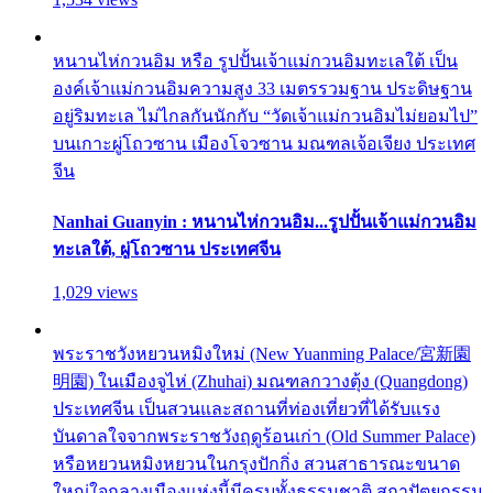
หนานไห่กวนอิม หรือ รูปปั้นเจ้าแม่กวนอิมทะเลใต้ เป็น
องค์เจ้าแม่กวนอิมความสูง 33 เมตรรวมฐาน ประดิษฐาน
อยู่ริมทะเล ไม่ไกลกันนักกับ “วัดเจ้าแม่กวนอิมไม่ยอมไป”
บนเกาะผู่โถวซาน เมืองโจวซาน มณฑลเจ้อเจียง ประเทศ
จีน
Nanhai Guanyin : หนานไห่กวนอิม...รูปปั้นเจ้าแม่กวนอิม
ทะเลใต้, ผู่โถวซาน ประเทศจีน
1,029 views
พระราชวังหยวนหมิงใหม่ (New Yuanming Palace/宮新園
明園) ในเมืองจูไห่ (Zhuhai) มณฑลกวางตุ้ง (Quangdong)
ประเทศจีน เป็นสวนและสถานที่ท่องเที่ยวที่ได้รับแรง
บันดาลใจจากพระราชวังฤดูร้อนเก่า (Old Summer Palace)
หรือหยวนหมิงหยวนในกรุงปักกิ่ง สวนสาธารณะขนาด
ใหญ่ใจกลางเมืองแห่งนี้มีครบทั้งธรรมชาติ สถาปัตยกรรม