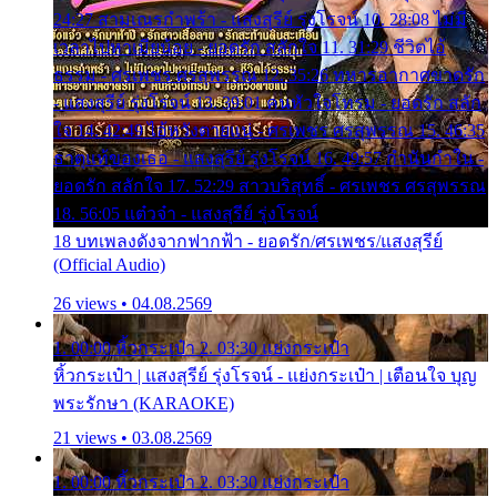
24:27 สามเณรกำพร้า - แสงสุรีย์ รุ่งโรจน์ 10. 28:08 ไม่มี
เวลาไปหาเมียน้อย - ยอดรัก สลักใจ 11. 31:29 ชีวิตไอ้
ธรรม - ศรเพชร ศรสุพรรณ 12. 35:26 ทหารอากาศขาดรัก
- แสงสุรีย์ รุ่งโรจน์ 13. 39:01 คนหัวใจโทรม - ยอดรัก สลัก
ใจ 14. 42:49 ไอ้หวังตายแน่ - ศรเพชร ศรสุพรรณ 15. 46:35
ธาตุแท้ของเธอ - แสงสุรีย์ รุ่งโรจน์ 16. 49:57 กำนันกำใน -
ยอดรัก สลักใจ 17. 52:29 สาวบริสุทธิ์ - ศรเพชร ศรสุพรรณ
18. 56:05 แต๋วจ๋า - แสงสุรีย์ รุ่งโรจน์
18 บทเพลงดังจากฟากฟ้า - ยอดรัก/ศรเพชร/แสงสุรีย์
(Official Audio)
26 views • 04.08.2569
1. 00:00 หิ้วกระเป๋า 2. 03:30 แย่งกระเป๋า
หิ้วกระเป๋า | แสงสุรีย์ รุ่งโรจน์ - แย่งกระเป๋า | เตือนใจ บุญ
พระรักษา (KARAOKE)
21 views • 03.08.2569
1. 00:00 หิ้วกระเป๋า 2. 03:30 แย่งกระเป๋า