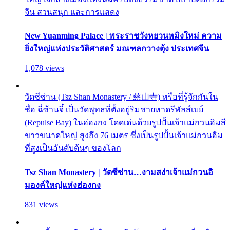
จีน สวนสนุก และการแสดง
New Yuanming Palace | พระราชวังหยวนหมิงใหม่ ความ
ยิ่งใหญ่แห่งประวัติศาสตร์ มณฑลกวางตุ้ง ประเทศจีน
1,078 views
วัดซีซ่าน (Tsz Shan Monastery / 慈山寺) หรือที่รู้จักกันใน
ชื่อ ฉี่ซ้านจี๋ เป็นวัดพุทธที่ตั้งอยู่ริมชายหาดรีพัลส์เบย์
(Repulse Bay) ในฮ่องกง โดดเด่นด้วยรูปปั้นเจ้าแม่กวนอิมสี
ขาวขนาดใหญ่ สูงถึง 76 เมตร ซึ่งเป็นรูปปั้นเจ้าแม่กวนอิม
ที่สูงเป็นอันดับต้นๆ ของโลก
Tsz Shan Monastery | วัดซีซ่าน…งามสง่าเจ้าแม่กวนอิ
มองค์ใหญ่แห่งฮ่องกง
831 views