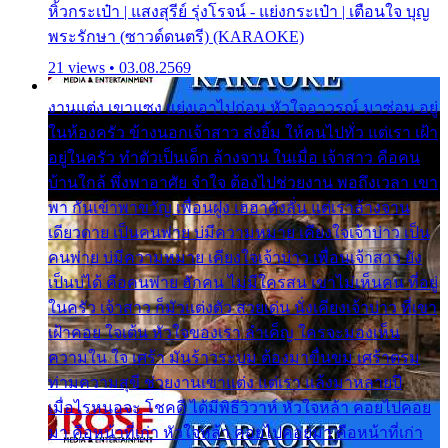
หิ้วกระเป๋า | แสงสุรีย์ รุ่งโรจน์ - แย่งกระเป๋า | เตือนใจ บุญ
พระรักษา (ซาวด์ดนตรี) (KARAOKE)
21 views • 03.08.2569
งานแต่ง เขาแซง แย่งเอาไปก่อน หัวใจอาวรณ์ มาซ่อน อยู่
ในห้องครัว ข้างนอกเจ้าสาว ส่งยิ้ม ให้คนไปทั่ว แต่เรา เฝ้า
อยู่ในครัว ทำตัวเป็นเด็ก ล้างจาน ในเมื่อ เจ้าสาว คือคน
บ้านใกล้ พึ่งพาอาศัย จำใจ ต้องไปช่วยงาน พอถึงเวลา เขา
พา กันเข้าพาขวัญ เพื่อนฝูง เฮฮาดังลั่น แต่เราล้างจาน
เดียวดาย เป็นคนพ่าย บ่มีความหมาย เคียงใจเจ้าบ่าว เป็น
คนพ่าย บ่มีความหมาย เคียงใจเจ้าบ่าว เพื่อนเจ้าสาว ยัง
เป็นบ่ได้ คือคนพ่าย ฮักคน ไม่มีใครสน เขาไม่เห็นคน ที่อยู่
ในครัว เจ้าสาว ก็มัวแต่งตัว สวยเด่น นั่งเคียงเจ้าบ่าว ที่เขา
เฝ้าคอย ใจเต้น หัวใจของเรา ลำเค็ญ ใครจะมองเห็น
ความใน ใจ เศร้า มันร้าวระบม ต้องมาขื่นขม เศร้าตรม
ท่ามความสุขี ช่วยงานเขาแต่ง แต่เรา แล้งมาหลายปี
เมื่อไรหนอจะ โชคดี ได้มีพิธีวิวาห์ หัวใจหล้า คอยไปคอย
มา คือหน้าที่เก่า หัวใจหล้า คอยไปคอยมา คือหน้าที่เก่า