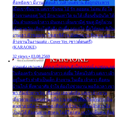
คือหยังเขา มีงานแต่งแล้ว ไปล้างแต่จาน ดั่งถูกประหาร
เมื่อเขาชื่นบาน แต่เราขื่นขม โอ้ รัก ลอยลม ไม่สม ดัง ใจ
ล้างจานคอยคู่ ไม่รู้ อีกนานเท่าใด จะได้ เลื่อนขั้นบันได ได้
เป็น ตำแหน่งเจ้าสาว มันเหงา เห็นเขามีคู่ ซมดู มีคู่ก็ม่วน
เข้าพาขวัญ เสียงโห่ตึงตึง มันซึ้ง อยู่แก่ใจ มื้อใด๋หนอ สิเป็น
งานเฮา มัวซอยเขา ใจเฮาซิด้าน มันทรมาน จับจาน เอย…
ล้างจานในงานแต่ง - Cover Ver. (ซาวด์ดนตรี)
(KARAOKE)
32 views • 03.08.2569
งานแต่ง เขาแซง แย่งเอาไปก่อน หัวใจอาวรณ์ มาซ่อน อยู่
ในห้องครัว ข้างนอกเจ้าสาว ส่งยิ้ม ให้คนไปทั่ว แต่เรา เฝ้า
อยู่ในครัว ทำตัวเป็นเด็ก ล้างจาน ในเมื่อ เจ้าสาว คือคน
บ้านใกล้ พึ่งพาอาศัย จำใจ ต้องไปช่วยงาน พอถึงเวลา เขา
พา กันเข้าพาขวัญ เพื่อนฝูง เฮฮาดังลั่น แต่เราล้างจาน
เดียวดาย เป็นคนพ่าย บ่มีความหมาย เคียงใจเจ้าบ่าว เป็น
คนพ่าย บ่มีความหมาย เคียงใจเจ้าบ่าว เพื่อนเจ้าสาว ยัง
เป็นบ่ได้ คือคนพ่าย ฮักคน ไม่มีใครสน เขาไม่เห็นคน ที่อยู่