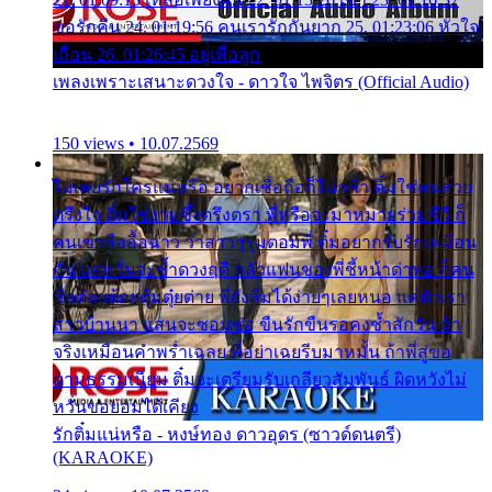
ขอรักคืน 24. 01:19:56 คนเรารักกันยาก 25. 01:23:06 หัวใจ
เถื่อน 26. 01:26:45 อยู่เพื่อลูก
เพลงเพราะเสนาะดวงใจ - ดาวใจ ไพจิตร (Official Audio)
150 views • 10.07.2569
ไม่เคยรักใครแน่หรือ อยากเชื่อถือก็ไม่กล้า ติ๋มใช่คนสวย
ตรึงใจ ติ๋มใช่งามซึ้งตรึงตรา พี่หรือจะมาหมายร่วมชีวี ก็
คนเขาลืออื้อฉาว ว่าสาวๆรุมตอมพี่ ติ๋มอยากรับรักเหมือน
กัน แต่หวั่นจะช้ำดวงฤดี กลัวแฟนของพี่ชี้หน้าด่าทอ ก็คน
ชื่อต๋อยต้อยตุ้มตุ๋ยต่าย พี่ยังลืมได้ง่ายๆเลยหนอ แค่ตัวเรา
สาวบ้านนา แสนจะซอมซ่อ ขืนรักขืนรอคงช้ำสักวัน ถ้า
จริงเหมือนคำพร่ำเฉลย พี่อย่าเฉยรีบมาหมั้น ถ้าพี่สู่ขอ
ตามธรรมเนียม ติ๋มจะเตรียมรับเกลียวสัมพันธ์ ผิดหวังไม่
หวั่นขอยอมได้เคียง
รักติ๋มแน่หรือ - หงษ์ทอง ดาวอุดร (ซาวด์ดนตรี)
(KARAOKE)