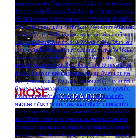
พ่อส่งเงินสามพัน ให้ฉันเรียนราม ได้อีกสักสามพัน ฉันคง
บ๊าย บาย จะไปซื้อกางเกงยีนส์ ลีวายส์มาใส่ เพราะเราเป็น
เด็กใต้ ลีวายส์อย่างเดียว อยากจะโชว์ถึงหิวโซ เด็กใต้ก็ไม่
หวั่น ตกตัวละหลายพัน กัดฟันซื้อมา ให้เด็กเทพเหลียวมอง
และต้องรู้ว่า เด็กใต้ไม่ธรรมดา แต่สุดยอด เดินโยกย้ายเย
ยวน กวนโอ๊ยพอได้ เพราะว่านุ่งลีวายส์ ตัวใหม่ใส่มา เดิน
เข้ามหาลัย จิ๊กโก๊มองหน้า ท่าจะมีปัญหา ไม่พอใจ ได้เป็น
เรื่องแน่นอน แต่ฉันไม่หวั่น เลยแหลงใต้ถามมัน ว่ามัน
พรั่นพรือ มันตอบว่าไม่พรื่อ เปลี่ยนเป็นยิ้มให้ เจอะเด็กใต้
ด้วยกัน ก็เลยรอด สุดยอด สุดยอด สุดยอด มันสุดยอด สุด
ยอด สุดยอด สุดยอด มันสุดยอด แอบหลงรักสาวราม ที่พัก
ห้องเช่า เธอผิวขาวผมยาว ปากแดงแหลงกลาง ถูกสเป็ก
จริงเธอ อยู่ห้องข้างข้าง อยากเข้าไปแหลงกลาง กลัว
ทองแดง กลับจากรามมาเจอ เธอมาซื้อข้าว แต่ก่อนนั้น
สองเรา เจอะกันครั้งใด เธอไม่เคยไยดี คราวนี้เธอยิ้มให้
ต้องให้ใส่ลีวายส์ สุดยอด สุดยอด มันสุดยอด มันสุดยอด
มันสุดยอด มันสุดยอด มันสุดยอด มันสุดยอด มันสุดยอด
มันสุดยอด มันสุดยอด มันสุดยอด มันสุดยอด มันสุดยอด