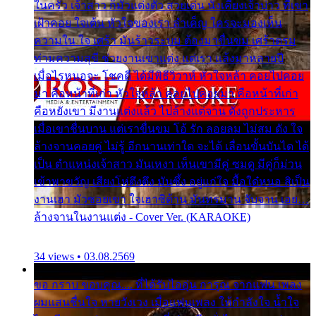
ในครัว เจ้าสาว ก็มัวแต่งตัว สวยเด่น นั่งเคียงเจ้าบ่าว ที่เขา
เฝ้าคอย ใจเต้น หัวใจของเรา ลำเค็ญ ใครจะมองเห็น
ความใน ใจ เศร้า มันร้าวระบม ต้องมาขื่นขม เศร้าตรม
ท่ามความสุขี ช่วยงานเขาแต่ง แต่เรา แล้งมาหลายปี
เมื่อไรหนอจะ โชคดี ได้มีพิธีวิวาห์ หัวใจหล้า คอยไปคอย
มา คือหน้าที่เก่า หัวใจหล้า คอยไปคอยมา คือหน้าที่เก่า
คือหยังเขา มีงานแต่งแล้ว ไปล้างแต่จาน ดั่งถูกประหาร
เมื่อเขาชื่นบาน แต่เราขื่นขม โอ้ รัก ลอยลม ไม่สม ดัง ใจ
ล้างจานคอยคู่ ไม่รู้ อีกนานเท่าใด จะได้ เลื่อนขั้นบันได ได้
เป็น ตำแหน่งเจ้าสาว มันเหงา เห็นเขามีคู่ ซมดู มีคู่ก็ม่วน
เข้าพาขวัญ เสียงโห่ตึงตึง มันซึ้ง อยู่แก่ใจ มื้อใด๋หนอ สิเป็น
งานเฮา มัวซอยเขา ใจเฮาซิด้าน มันทรมาน จับจาน เอย…
ล้างจานในงานแต่ง - Cover Ver. (KARAOKE)
34 views • 03.08.2569
ขอ กราบ ขอบคุณ.... ที่ได้รับไออุ่น การุณ จากแฟน เพลง
ผมแสนชื่นใจ หายวังเวง เมื่อแฟนเพลง ให้กำลังใจ น้ำใจ