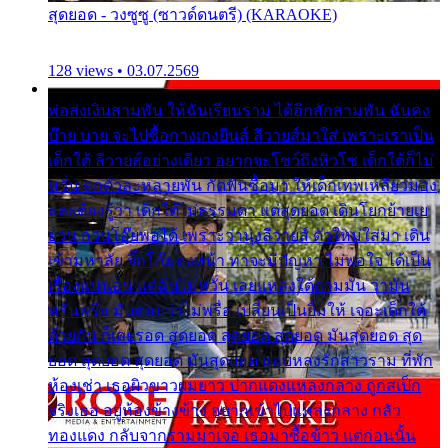
สุดยอด - วงซูซู (ซาวด์ดนตรี) (KARAOKE)
128 views • 03.07.2569
พ่อส่งเงินสามพัน ให้ฉันเรียนราม ได้อีกสักสามพัน ฉันคง
บ๊าย บาย จะไปซื้อกางเกงยีนส์ ลีวายส์มาใส่ เพราะเราเป็น
เด็กใต้ ลีวายส์อย่างเดียว อยากจะโชว์ถึงหิวโซ เด็กใต้ก็ไม่
หวั่น ตกตัวละหลายพัน กัดฟันซื้อมา ให้เด็กเทพเหลียวมอง
และต้องรู้ว่า เด็กใต้ไม่ธรรมดา แต่สุดยอด เดินโยกย้ายเย
ยวน กวนโอ๊ยพอได้ เพราะว่านุ่งลีวายส์ ตัวใหม่ใส่มา เดิน
เข้ามหาลัย จิ๊กโก๊มองหน้า ท่าจะมีปัญหา ไม่พอใจ ได้เป็น
เรื่องแน่นอน แต่ฉันไม่หวั่น เลยแหลงใต้ถามมัน ว่ามัน
พรั่นพรือ มันตอบว่าไม่พรื่อ เปลี่ยนเป็นยิ้มให้ เจอะเด็กใต้
ด้วยกัน ก็เลยรอด สุดยอด สุดยอด สุดยอด มันสุดยอด สุด
ยอด สุดยอด สุดยอด มันสุดยอด แอบหลงรักสาวราม ที่พัก
ห้องเช่า เธอผิวขาวผมยาว ปากแดงแหลงกลาง ถูกสเป็ก
จริงเธอ อยู่ห้องข้างข้าง อยากเข้าไปแหลงกลาง กลัว
ทองแดง กลับจากรามมาเจอ เธอมาซื้อข้าว แต่ก่อนนั้น