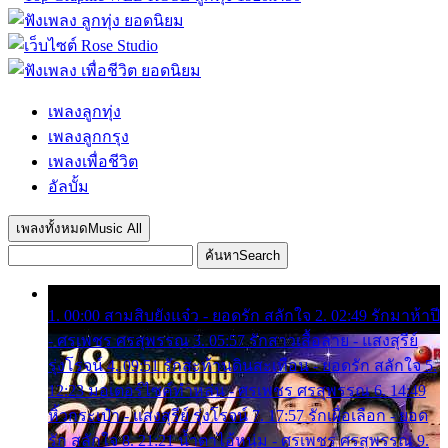
เพลงลูกทุ่ง
เพลงลูกกรุง
เพลงเพื่อชีวิต
อัลบั้ม
เพลงทั้งหมด
Music All
ค้นหา
Search
1. 00:00 สามสิบยังแจ๋ว - ยอดรัก สลักใจ 2. 02:49 รักมาห้าปี
- ศรเพชร ศรสุพรรณ 3. 05:57 รักสาวเสื้อลาย - แสงสุรีย์
รุ่งโรจน์ 4. 09:51 รักสะท้านดินสะเทือน - ยอดรัก สลักใจ 5.
12:23 มอเตอร์ไซค์ทำหล่น - ศรเพชร ศรสุพรรณ 6. 14:49
หิ้วกระเป๋า - แสงสุรีย์ รุ่งโรจน์ 7. 17:57 รักเผื่อเลือก - ยอด
รัก สลักใจ 8. 21:21 น้ำตาไอ้หนุ่ม - ศรเพชร ศรสุพรรณ 9.