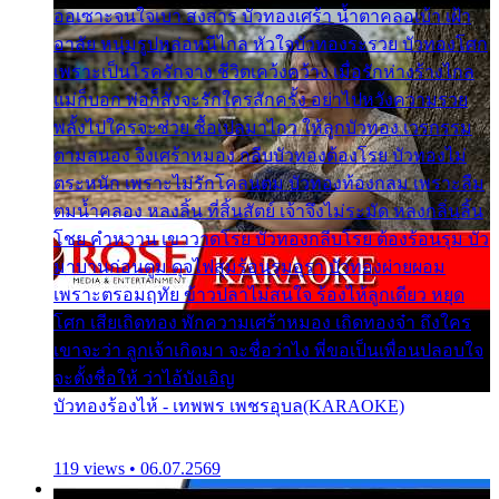
ออเซาะจนใจเบา สงสาร บัวทองเศร้า น้ำตาคลอเบ้า เฝ้า
อาลัย หนุ่มรูปหล่อหนีไกล หัวใจบัวทองระรวย บัวทองโศก
เพราะเป็นโรครักจาง ชีวิตเคว้งคว้าง เมื่อรักห่างร้างไกล
แม่ก็บอก พ่อก็สั่งจะรักใครสักครั้ง อย่าไปหวังความรวย
พลั้งไปใครจะช่วย ซื้อเปลมาไกว ให้ลูกบัวทอง เวรกรรม
ตามสนอง จึงเศร้าหมอง กลีบบัวทองต้องโรย บัวทองไม่
ตระหนัก เพราะไม่รักโคลนตม บัวทองท้องกลม เพราะลืม
ตมน้ำคลอง หลงลิ้น ที่สิ้นสัตย์ เจ้าจึงไม่ระมัด หลงกลิ่นลิ้น
โชย คำหวาน เขาวาดโรย บัวทองกลีบโรย ต้องร้อนรุม บัว
มาบานก่อนตูม ดุจไฟสุมร้อนรุมอุรา บัวทองผ่ายผอม
เพราะตรอมฤทัย ข้าวปลาไม่สนใจ ร้องไห้ลูกเดียว หยุด
โศก เสียเถิดทอง พักความเศร้าหมอง เถิดทองจ๋า ถึงใคร
เขาจะว่า ลูกเจ้าเกิดมา จะชื่อว่าไง พี่ขอเป็นเพื่อนปลอบใจ
จะตั้งชื่อให้ ว่าไอ้บังเอิญ
บัวทองร้องไห้ - เทพพร เพชรอุบล(KARAOKE)
119 views • 06.07.2569