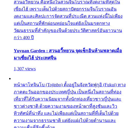
สวนอวี้หยวน คือหนึ่งในสวนจีนโบราณที่งดงามที่สุดใน
เซี่ยงไฮ้ เพราะเต็มไปด้วยสถาปัตยกรรมจีนโบราณอัน
งดงามและศิลปะการจัดสวนที่ประณีต สวนแห่งนี้ไม่เพียง
แต่เป็นสถานที่พักผ่อนหย่อนใจแต่ยังเป็นมรดกทาง
วัฒนธรรมที่สำคัญของจีนด้วยประวัติศาสตร์อันยาวนาน
กว่า 400 ปี
Yuyuan Garden : สวนอวี้หยวน จุดเช็กอินห้ามพลาดเมื่อ
มาเซี่ยงไฮ้ ประเทศจีน
1,307 views
หน้าผาโทจินโบ (Tojinbo) ตั้งอยู่ในจังหวัดฟุกุอิ (Fukui) ทาง
ภาคตะวันออกของประเทศญี่ปุ่น เป็นหนึ่งในสถานที่ท่อง
เที่ยวที่ได้รับความนิยมจากทั้งนักท่องเที่ยวชาวญี่ปุ่นและ
ชาวต่างชาติ ด้วยความงามของหน้าผาที่สูงชันและวิว
ทิวทัศน์ที่น่าทึ่ง และไม่เพียงแต่เป็นสถานที่ที่เต็มไปด้วย
ความงามจากธรรมชาติ แต่ยังแฝงไปด้วยตำนานและ
ความเชื่อที่ลึกซึ้งด้วย