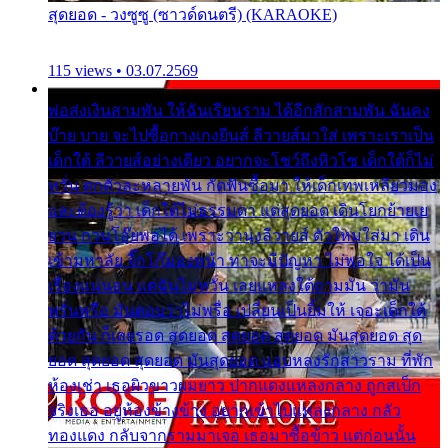
สุดยอด - วงซูซู (ซาวด์ดนตรี) (KARAOKE)
115 views • 03.07.2569
พ่อส่งเงินสามพัน ให้ฉันเรียนราม ได้อีกสักสามพัน ฉันคง
บ๊าย บาย จะไปซื้อกางเกงยีนส์ ลีวายส์มาใส่ เพราะเราเป็น
เด็กใต้ ลีวายส์อย่างเดียว อยากจะโชว์ถึงหิวโซ เด็กใต้ก็ไม่
หวั่น ตกตัวละหลายพัน กัดฟันซื้อมา ให้เด็กเทพเหลียวมอง
และต้องรู้ว่า เด็กใต้ไม่ธรรมดา แต่สุดยอด เดินโยกย้ายเย
ยวน กวนโอ๊ยพอได้ เพราะว่านุ่งลีวายส์ ตัวใหม่ใส่มา เดิน
เข้ามหาลัย จิ๊กโก๊มองหน้า ท่าจะมีปัญหา ไม่พอใจ ได้เป็น
เรื่องแน่นอน แต่ฉันไม่หวั่น เลยแหลงใต้ถามมัน ว่ามัน
พรั่นพรือ มันตอบว่าไม่พรื่อ เปลี่ยนเป็นยิ้มให้ เจอะเด็กใต้
ด้วยกัน ก็เลยรอด สุดยอด สุดยอด สุดยอด มันสุดยอด สุด
ยอด สุดยอด สุดยอด มันสุดยอด แอบหลงรักสาวราม ที่พัก
ห้องเช่า เธอผิวขาวผมยาว ปากแดงแหลงกลาง ถูกสเป็ก
จริงเธอ อยู่ห้องข้างข้าง อยากเข้าไปแหลงกลาง กลัว
ทองแดง กลับจากรามมาเจอ เธอมาซื้อข้าว แต่ก่อนนั้น