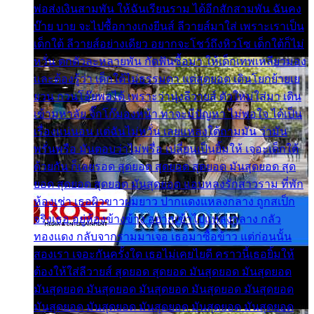
พ่อส่งเงินสามพัน ให้ฉันเรียนราม ได้อีกสักสามพัน ฉันคง
บ๊าย บาย จะไปซื้อกางเกงยีนส์ ลีวายส์มาใส่ เพราะเราเป็น
เด็กใต้ ลีวายส์อย่างเดียว อยากจะโชว์ถึงหิวโซ เด็กใต้ก็ไม่
หวั่น ตกตัวละหลายพัน กัดฟันซื้อมา ให้เด็กเทพเหลียวมอง
และต้องรู้ว่า เด็กใต้ไม่ธรรมดา แต่สุดยอด เดินโยกย้ายเย
ยวน กวนโอ๊ยพอได้ เพราะว่านุ่งลีวายส์ ตัวใหม่ใส่มา เดิน
เข้ามหาลัย จิ๊กโก๊มองหน้า ท่าจะมีปัญหา ไม่พอใจ ได้เป็น
เรื่องแน่นอน แต่ฉันไม่หวั่น เลยแหลงใต้ถามมัน ว่ามัน
พรั่นพรือ มันตอบว่าไม่พรื่อ เปลี่ยนเป็นยิ้มให้ เจอะเด็กใต้
ด้วยกัน ก็เลยรอด สุดยอด สุดยอด สุดยอด มันสุดยอด สุด
ยอด สุดยอด สุดยอด มันสุดยอด แอบหลงรักสาวราม ที่พัก
ห้องเช่า เธอผิวขาวผมยาว ปากแดงแหลงกลาง ถูกสเป็ก
จริงเธอ อยู่ห้องข้างข้าง อยากเข้าไปแหลงกลาง กลัว
ทองแดง กลับจากรามมาเจอ เธอมาซื้อข้าว แต่ก่อนนั้น
สองเรา เจอะกันครั้งใด เธอไม่เคยไยดี คราวนี้เธอยิ้มให้
ต้องให้ใส่ลีวายส์ สุดยอด สุดยอด มันสุดยอด มันสุดยอด
มันสุดยอด มันสุดยอด มันสุดยอด มันสุดยอด มันสุดยอด
มันสุดยอด มันสุดยอด มันสุดยอด มันสุดยอด มันสุดยอด