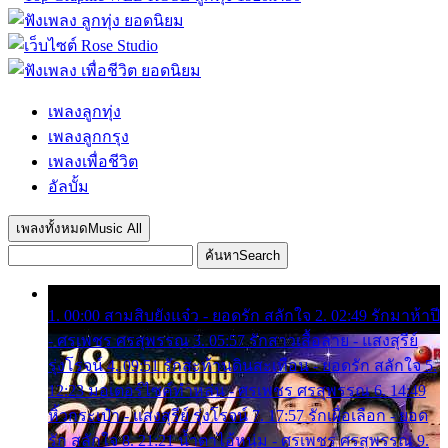
เพลงลูกทุ่ง
เพลงลูกกรุง
เพลงเพื่อชีวิต
อัลบั้ม
เพลงทั้งหมด
Music All
ค้นหา
Search
1. 00:00 สามสิบยังแจ๋ว - ยอดรัก สลักใจ 2. 02:49 รักมาห้าปี
- ศรเพชร ศรสุพรรณ 3. 05:57 รักสาวเสื้อลาย - แสงสุรีย์
รุ่งโรจน์ 4. 09:51 รักสะท้านดินสะเทือน - ยอดรัก สลักใจ 5.
12:23 มอเตอร์ไซค์ทำหล่น - ศรเพชร ศรสุพรรณ 6. 14:49
หิ้วกระเป๋า - แสงสุรีย์ รุ่งโรจน์ 7. 17:57 รักเผื่อเลือก - ยอด
รัก สลักใจ 8. 21:21 น้ำตาไอ้หนุ่ม - ศรเพชร ศรสุพรรณ 9.