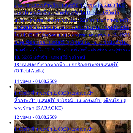
24:27 สามเณรกำพร้า - แสงสุรีย์ รุ่งโรจน์ 10. 28:08 ไม่มี
เวลาไปหาเมียน้อย - ยอดรัก สลักใจ 11. 31:29 ชีวิตไอ้
ธรรม - ศรเพชร ศรสุพรรณ 12. 35:26 ทหารอากาศขาดรัก
- แสงสุรีย์ รุ่งโรจน์ 13. 39:01 คนหัวใจโทรม - ยอดรัก สลัก
ใจ 14. 42:49 ไอ้หวังตายแน่ - ศรเพชร ศรสุพรรณ 15. 46:35
ธาตุแท้ของเธอ - แสงสุรีย์ รุ่งโรจน์ 16. 49:57 กำนันกำใน -
ยอดรัก สลักใจ 17. 52:29 สาวบริสุทธิ์ - ศรเพชร ศรสุพรรณ
18. 56:05 แต๋วจ๋า - แสงสุรีย์ รุ่งโรจน์
18 บทเพลงดังจากฟากฟ้า - ยอดรัก/ศรเพชร/แสงสุรีย์
(Official Audio)
14 views • 04.08.2569
1. 00:00 หิ้วกระเป๋า 2. 03:30 แย่งกระเป๋า
หิ้วกระเป๋า | แสงสุรีย์ รุ่งโรจน์ - แย่งกระเป๋า | เตือนใจ บุญ
พระรักษา (KARAOKE)
12 views • 03.08.2569
1. 00:00 หิ้วกระเป๋า 2. 03:30 แย่งกระเป๋า