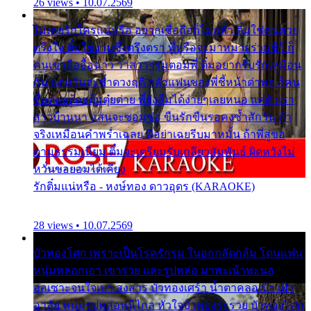
26 views • 10.07.2569
ไม่เคยรักใครแน่หรือ อยากเชื่อถือก็ไม่กล้า ติ๋มใช่คนสวย
ตรึงใจ ติ๋มใช่งามซึ้งตรึงตรา พี่หรือจะมาหมายร่วมชีวี ก็
คนเขาลืออื้อฉาว ว่าสาวๆรุมตอมพี่ ติ๋มอยากรับรักเหมือน
กัน แต่หวั่นจะช้ำดวงฤดี กลัวแฟนของพี่ชี้หน้าด่าทอ ก็คน
ชื่อต๋อยต้อยตุ้มตุ๋ยต่าย พี่ยังลืมได้ง่ายๆเลยหนอ แค่ตัวเรา
สาวบ้านนา แสนจะซอมซ่อ ขืนรักขืนรอคงช้ำสักวัน ถ้า
จริงเหมือนคำพร่ำเฉลย พี่อย่าเฉยรีบมาหมั้น ถ้าพี่สู่ขอ
ตามธรรมเนียม ติ๋มจะเตรียมรับเกลียวสัมพันธ์ ผิดหวังไม่
หวั่นขอยอมได้เคียง
รักติ๋มแน่หรือ - หงษ์ทอง ดาวอุดร (KARAOKE)
28 views • 10.07.2569
บัวทองโศก เพราะเป็นโรครักรุม ในอกกลัดกลุ้ม โดนแฟน
หนุ่มหลอกเอา เขารวย และรูปหล่อ มาพะเน้าพะนอ
ออเซาะจนใจเบา สงสาร บัวทองเศร้า น้ำตาคลอเบ้า เฝ้า
อาลัย หนุ่มรูปหล่อหนีไกล หัวใจบัวทองระรวย บัวทองโศก