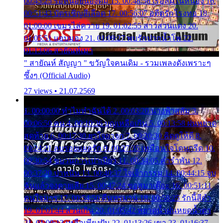
00:45:25 รอหน่อยน้องติ๋ม 15. 00:48:56 เรือล่มในหนอง 16.
00:51:43 บัตรเชิญสีเลือด 17. 00:56:07 อดีตรักโรงทอ 18.
01:00:00 เขมรไล่ควาย 19. 01:02:55 สาวสวนแตง 20.
01:05:51 แอบมอง 21. 01:09:27 พบรักปากน้ำโพ 22.
01:13:06 สายัณห์เมา
" สายัณห์ สัญญา " ขวัญใจคนเดิม - รวมเพลงดังเพราะๆ
ซึ้งๆ (Official Audio)
27 views • 21.07.2569
1. 00:00:00 ทำไมทำฉันได้ 2. 00:03:20 นางฟ้าสลัม 3.
00:06:50 คน 4. 00:10:36 บุญเหลือเกิน 5. 00:13:58 ฝนหยาด
สุดท้าย 6. 00:17:30 ยาใจยาจก 7. 00:20:30 คิดดูให้ดี 8.
00:24:21 ลบรอยแผลรัก 9. 00:27:35 เหมือนใจโดนกรีด 10.
00:30:54 ขบวนการเปาเปียว 11. 00:34:05 คำรำพัน 12.
00:37:20 ปาหนัน 13. 00:40:37 ใจเจ้ากรรม 14. 00:44:15 จูบ
ฉันแล้วจงตายเสีย 15. 00:47:24 ขอสูมาเต๊อะ 16. 00:51:11
คนใจมาร 17. 00:54:50 คืนทรมาน 18. 00:58:25 รักนี้สีดำ
19. 01:01:44 ส่วนเกิน 20. 01:05:42 หยาดน้ำฝนหยดน้ำตา
21. 01:09:13 เหลือเพียงฝัน 22. 01:13:26 เขา 23. 01:16:37