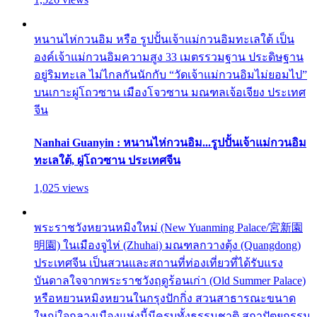
หนานไห่กวนอิม หรือ รูปปั้นเจ้าแม่กวนอิมทะเลใต้ เป็น
องค์เจ้าแม่กวนอิมความสูง 33 เมตรรวมฐาน ประดิษฐาน
อยู่ริมทะเล ไม่ไกลกันนักกับ “วัดเจ้าแม่กวนอิมไม่ยอมไป”
บนเกาะผู่โถวซาน เมืองโจวซาน มณฑลเจ้อเจียง ประเทศ
จีน
Nanhai Guanyin : หนานไห่กวนอิม...รูปปั้นเจ้าแม่กวนอิม
ทะเลใต้, ผู่โถวซาน ประเทศจีน
1,025 views
พระราชวังหยวนหมิงใหม่ (New Yuanming Palace/宮新園
明園) ในเมืองจูไห่ (Zhuhai) มณฑลกวางตุ้ง (Quangdong)
ประเทศจีน เป็นสวนและสถานที่ท่องเที่ยวที่ได้รับแรง
บันดาลใจจากพระราชวังฤดูร้อนเก่า (Old Summer Palace)
หรือหยวนหมิงหยวนในกรุงปักกิ่ง สวนสาธารณะขนาด
ใหญ่ใจกลางเมืองแห่งนี้มีครบทั้งธรรมชาติ สถาปัตยกรรม