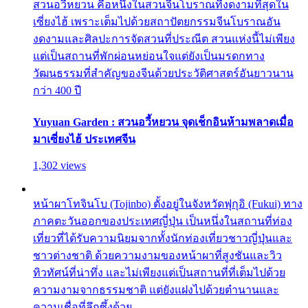
สวนอวี้หยวน คือหนึ่งในสวนจีนโบราณที่งดงามที่สุดใน
เซี่ยงไฮ้ เพราะเต็มไปด้วยสถาปัตยกรรมจีนโบราณอัน
งดงามและศิลปะการจัดสวนที่ประณีต สวนแห่งนี้ไม่เพียง
แต่เป็นสถานที่พักผ่อนหย่อนใจแต่ยังเป็นมรดกทาง
วัฒนธรรมที่สำคัญของจีนด้วยประวัติศาสตร์อันยาวนาน
กว่า 400 ปี
Yuyuan Garden : สวนอวี้หยวน จุดเช็กอินห้ามพลาดเมื่อ
มาเซี่ยงไฮ้ ประเทศจีน
1,302 views
หน้าผาโทจินโบ (Tojinbo) ตั้งอยู่ในจังหวัดฟุกุอิ (Fukui) ทาง
ภาคตะวันออกของประเทศญี่ปุ่น เป็นหนึ่งในสถานที่ท่อง
เที่ยวที่ได้รับความนิยมจากทั้งนักท่องเที่ยวชาวญี่ปุ่นและ
ชาวต่างชาติ ด้วยความงามของหน้าผาที่สูงชันและวิว
ทิวทัศน์ที่น่าทึ่ง และไม่เพียงแต่เป็นสถานที่ที่เต็มไปด้วย
ความงามจากธรรมชาติ แต่ยังแฝงไปด้วยตำนานและ
ความเชื่อที่ลึกซึ้งด้วย