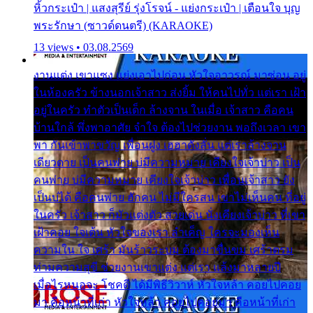
หิ้วกระเป๋า | แสงสุรีย์ รุ่งโรจน์ - แย่งกระเป๋า | เตือนใจ บุญ
พระรักษา (ซาวด์ดนตรี) (KARAOKE)
13 views • 03.08.2569
งานแต่ง เขาแซง แย่งเอาไปก่อน หัวใจอาวรณ์ มาซ่อน อยู่
ในห้องครัว ข้างนอกเจ้าสาว ส่งยิ้ม ให้คนไปทั่ว แต่เรา เฝ้า
อยู่ในครัว ทำตัวเป็นเด็ก ล้างจาน ในเมื่อ เจ้าสาว คือคน
บ้านใกล้ พึ่งพาอาศัย จำใจ ต้องไปช่วยงาน พอถึงเวลา เขา
พา กันเข้าพาขวัญ เพื่อนฝูง เฮฮาดังลั่น แต่เราล้างจาน
เดียวดาย เป็นคนพ่าย บ่มีความหมาย เคียงใจเจ้าบ่าว เป็น
คนพ่าย บ่มีความหมาย เคียงใจเจ้าบ่าว เพื่อนเจ้าสาว ยัง
เป็นบ่ได้ คือคนพ่าย ฮักคน ไม่มีใครสน เขาไม่เห็นคน ที่อยู่
ในครัว เจ้าสาว ก็มัวแต่งตัว สวยเด่น นั่งเคียงเจ้าบ่าว ที่เขา
เฝ้าคอย ใจเต้น หัวใจของเรา ลำเค็ญ ใครจะมองเห็น
ความใน ใจ เศร้า มันร้าวระบม ต้องมาขื่นขม เศร้าตรม
ท่ามความสุขี ช่วยงานเขาแต่ง แต่เรา แล้งมาหลายปี
เมื่อไรหนอจะ โชคดี ได้มีพิธีวิวาห์ หัวใจหล้า คอยไปคอย
มา คือหน้าที่เก่า หัวใจหล้า คอยไปคอยมา คือหน้าที่เก่า