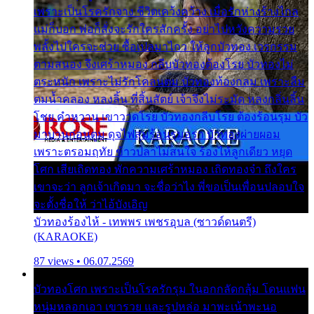
เพราะเป็นโรครักจาง ชีวิตเคว้งคว้าง เมื่อรักห่างร้างไกล
แม่ก็บอก พ่อก็สั่งจะรักใครสักครั้ง อย่าไปหวังความรวย
พลั้งไปใครจะช่วย ซื้อเปลมาไกว ให้ลูกบัวทอง เวรกรรม
ตามสนอง จึงเศร้าหมอง กลีบบัวทองต้องโรย บัวทองไม่
ตระหนัก เพราะไม่รักโคลนตม บัวทองท้องกลม เพราะลืม
ตมน้ำคลอง หลงลิ้น ที่สิ้นสัตย์ เจ้าจึงไม่ระมัด หลงกลิ่นลิ้น
โชย คำหวาน เขาวาดโรย บัวทองกลีบโรย ต้องร้อนรุม บัว
มาบานก่อนตูม ดุจไฟสุมร้อนรุมอุรา บัวทองผ่ายผอม
เพราะตรอมฤทัย ข้าวปลาไม่สนใจ ร้องไห้ลูกเดียว หยุด
โศก เสียเถิดทอง พักความเศร้าหมอง เถิดทองจ๋า ถึงใคร
เขาจะว่า ลูกเจ้าเกิดมา จะชื่อว่าไง พี่ขอเป็นเพื่อนปลอบใจ
จะตั้งชื่อให้ ว่าไอ้บังเอิญ
บัวทองร้องไห้ - เทพพร เพชรอุบล (ซาวด์ดนตรี)
(KARAOKE)
87 views • 06.07.2569
บัวทองโศก เพราะเป็นโรครักรุม ในอกกลัดกลุ้ม โดนแฟน
หนุ่มหลอกเอา เขารวย และรูปหล่อ มาพะเน้าพะนอ