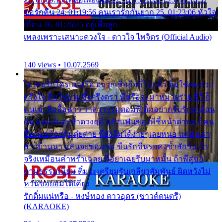
ขอรักคืน 24. 01:19:56 คนเรารักกันยาก 25. 01:23:06 หัวใจ
เถื่อน 26. 01:26:45 อยู่เพื่อลูก
เพลงเพราะเสนาะดวงใจ - ดาวใจ ไพจิตร (Official Audio)
140 views • 10.07.2569
ไม่เคยรักใครแน่หรือ อยากเชื่อถือก็ไม่กล้า ติ๋มใช่คนสวย
ตรึงใจ ติ๋มใช่งามซึ้งตรึงตรา พี่หรือจะมาหมายร่วมชีวี ก็
คนเขาลืออื้อฉาว ว่าสาวๆรุมตอมพี่ ติ๋มอยากรับรักเหมือน
กัน แต่หวั่นจะช้ำดวงฤดี กลัวแฟนของพี่ชี้หน้าด่าทอ ก็คน
ชื่อต๋อยต้อยตุ้มตุ๋ยต่าย พี่ยังลืมได้ง่ายๆเลยหนอ แค่ตัวเรา
สาวบ้านนา แสนจะซอมซ่อ ขืนรักขืนรอคงช้ำสักวัน ถ้า
จริงเหมือนคำพร่ำเฉลย พี่อย่าเฉยรีบมาหมั้น ถ้าพี่สู่ขอ
ตามธรรมเนียม ติ๋มจะเตรียมรับเกลียวสัมพันธ์ ผิดหวังไม่
หวั่นขอยอมได้เคียง
รักติ๋มแน่หรือ - หงษ์ทอง ดาวอุดร (ซาวด์ดนตรี)
(KARAOKE)