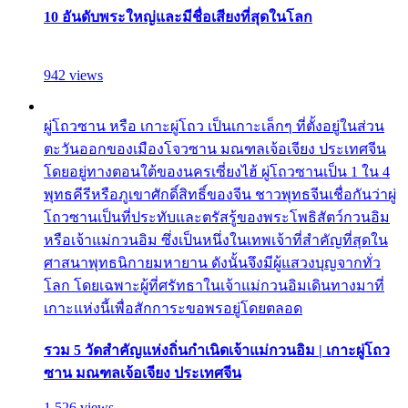
10 อันดับพระใหญ่และมีชื่อเสียงที่สุดในโลก
942 views
ผู่โถวซาน หรือ เกาะผู่โถว เป็นเกาะเล็กๆ ที่ตั้งอยู่ในส่วน
ตะวันออกของเมืองโจวซาน มณฑลเจ้อเจียง ประเทศจีน
โดยอยู่ทางตอนใต้ของนครเซี่ยงไฮ้ ผู่โถวซานเป็น 1 ใน 4
พุทธคีรีหรือภูเขาศักดิ์สิทธิ์ของจีน ชาวพุทธจีนเชื่อกันว่าผู่
โถวซานเป็นที่ประทับและตรัสรู้ของพระโพธิสัตว์กวนอิม
หรือเจ้าแม่กวนอิม ซึ่งเป็นหนึ่งในเทพเจ้าที่สำคัญที่สุดใน
ศาสนาพุทธนิกายมหายาน ดังนั้นจึงมีผู้แสวงบุญจากทั่ว
โลก โดยเฉพาะผู้ที่ศรัทธาในเจ้าแม่กวนอิมเดินทางมาที่
เกาะแห่งนี้เพื่อสักการะขอพรอยู่โดยตลอด
รวม 5 วัดสำคัญแห่งถิ่นกำเนิดเจ้าแม่กวนอิม | เกาะผู่โถว
ซาน มณฑลเจ้อเจียง ประเทศจีน
1,526 views