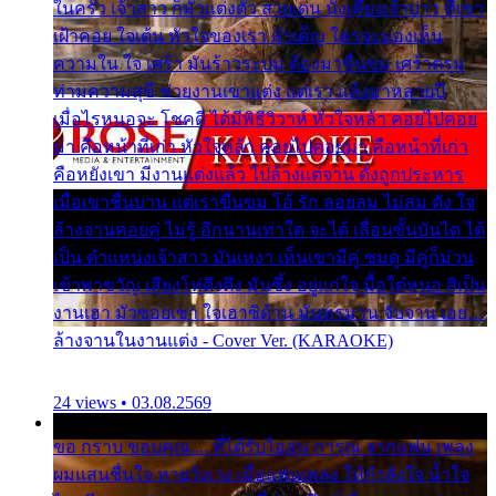
ในครัว เจ้าสาว ก็มัวแต่งตัว สวยเด่น นั่งเคียงเจ้าบ่าว ที่เขา
เฝ้าคอย ใจเต้น หัวใจของเรา ลำเค็ญ ใครจะมองเห็น
ความใน ใจ เศร้า มันร้าวระบม ต้องมาขื่นขม เศร้าตรม
ท่ามความสุขี ช่วยงานเขาแต่ง แต่เรา แล้งมาหลายปี
เมื่อไรหนอจะ โชคดี ได้มีพิธีวิวาห์ หัวใจหล้า คอยไปคอย
มา คือหน้าที่เก่า หัวใจหล้า คอยไปคอยมา คือหน้าที่เก่า
คือหยังเขา มีงานแต่งแล้ว ไปล้างแต่จาน ดั่งถูกประหาร
เมื่อเขาชื่นบาน แต่เราขื่นขม โอ้ รัก ลอยลม ไม่สม ดัง ใจ
ล้างจานคอยคู่ ไม่รู้ อีกนานเท่าใด จะได้ เลื่อนขั้นบันได ได้
เป็น ตำแหน่งเจ้าสาว มันเหงา เห็นเขามีคู่ ซมดู มีคู่ก็ม่วน
เข้าพาขวัญ เสียงโห่ตึงตึง มันซึ้ง อยู่แก่ใจ มื้อใด๋หนอ สิเป็น
งานเฮา มัวซอยเขา ใจเฮาซิด้าน มันทรมาน จับจาน เอย…
ล้างจานในงานแต่ง - Cover Ver. (KARAOKE)
24 views • 03.08.2569
ขอ กราบ ขอบคุณ.... ที่ได้รับไออุ่น การุณ จากแฟน เพลง
ผมแสนชื่นใจ หายวังเวง เมื่อแฟนเพลง ให้กำลังใจ น้ำใจ