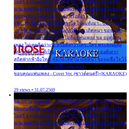
ไมตรี จากแฟนเพลง ทุกทุกที่ ปราณีหลั่งไหล ผมขอฝาก
นาม ยอดรักเอาไว้ โปรดเป็นแรงใจ อย่างนี้เรื่อยไป ขอ อยู่
คู่แฟนเพลง ไม่เคยคิดว่าเก่ง หรือดังกว่าใคร..ใคร พระคุณ
ผู้ฟัง เท่านั้นยิ่งใหญ่ ที่เป็นแรงใจ ให้ผมดังมา.. ขอ องค์เท
วา สถิตฟากฟ้ายิ่งใหญ่ คุ้มภัยให้ท่าน เถิดหนา ขอจงเชื่อ
ใจ ไว้เถิดว่า ตราบชั่วชีวา ไม่ลืมแฟนเพลง ขอ อยู่คู่แฟน
เพลง ไม่เคยคิดว่าเก่ง หรือดังกว่าใคร..ใคร พระคุณผู้ฟัง
เท่านั้นยิ่งใหญ่ ที่เป็นแรงใจ ให้ผมดังมา.. ขอ องค์เทวา
สถิตฟากฟ้ายิ่งใหญ่ คุ้มภัยให้ท่าน เถิดหนา ขอจงเชื่อใจ ไว้
เถิดว่า ตราบชั่วชีวา ไม่ลืมแฟนเพลง
ขอบคุณแฟนเพลง - Cover Ver. (ซาวด์ดนตรี) (KARAOKE)
29 views • 31.07.2569
ขอ กราบ ขอบคุณ.... ที่ได้รับไออุ่น การุณ จากแฟน เพลง
ผมแสนชื่นใจ หายวังเวง เมื่อแฟนเพลง ให้กำลังใจ น้ำใจ
ไมตรี จากแฟนเพลง ทุกทุกที่ ปราณีหลั่งไหล ผมขอฝาก
นาม ยอดรักเอาไว้ โปรดเป็นแรงใจ อย่างนี้เรื่อยไป ขอ อยู่