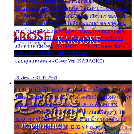
คู่แฟนเพลง ไม่เคยคิดว่าเก่ง หรือดังกว่าใคร..ใคร พระคุณ
ผู้ฟัง เท่านั้นยิ่งใหญ่ ที่เป็นแรงใจ ให้ผมดังมา.. ขอ องค์เท
วา สถิตฟากฟ้ายิ่งใหญ่ คุ้มภัยให้ท่าน เถิดหนา ขอจงเชื่อ
ใจ ไว้เถิดว่า ตราบชั่วชีวา ไม่ลืมแฟนเพลง ขอ อยู่คู่แฟน
เพลง ไม่เคยคิดว่าเก่ง หรือดังกว่าใคร..ใคร พระคุณผู้ฟัง
เท่านั้นยิ่งใหญ่ ที่เป็นแรงใจ ให้ผมดังมา.. ขอ องค์เทวา
สถิตฟากฟ้ายิ่งใหญ่ คุ้มภัยให้ท่าน เถิดหนา ขอจงเชื่อใจ ไว้
เถิดว่า ตราบชั่วชีวา ไม่ลืมแฟนเพลง
ขอบคุณแฟนเพลง - Cover Ver. (KARAOKE)
29 views • 31.07.2569
1. 00:00:00 ยินดีรับเดน 2. 00:03:44 น้ำตาอีสาน 3. 00:07:51
กิ่งทองใบหยก 4. 00:10:35 น้ำนิ่งไหลลึก 5. 00:13:49 ลานรัก
ลานเท 6. 00:17:06 จำใจจาก 7. 00:20:53 คืนฝนตก 8.
00:25:16 น้ำลงเดือนยี่ 9. 00:28:47 โสนน้อยเรือนงาม 10.
00:32:29 ตอไม้ที่ตายแล้ว 11. 00:35:41 น้ำกรดแช่เย็น 12.
00:39:08 อยากฟังซ้ำ 13. 00:42:32 รู้ว่าเขาหลอก 14.