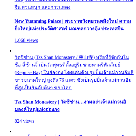
จีน สวนสนุก และการแสดง
New Yuanming Palace | พระราชวังหยวนหมิงใหม่ ความ
ยิ่งใหญ่แห่งประวัติศาสตร์ มณฑลกวางตุ้ง ประเทศจีน
1,068 views
วัดซีซ่าน (Tsz Shan Monastery / 慈山寺) หรือที่รู้จักกันใน
ชื่อ ฉี่ซ้านจี๋ เป็นวัดพุทธที่ตั้งอยู่ริมชายหาดรีพัลส์เบย์
(Repulse Bay) ในฮ่องกง โดดเด่นด้วยรูปปั้นเจ้าแม่กวนอิมสี
ขาวขนาดใหญ่ สูงถึง 76 เมตร ซึ่งเป็นรูปปั้นเจ้าแม่กวนอิม
ที่สูงเป็นอันดับต้นๆ ของโลก
Tsz Shan Monastery | วัดซีซ่าน…งามสง่าเจ้าแม่กวนอิ
มองค์ใหญ่แห่งฮ่องกง
824 views