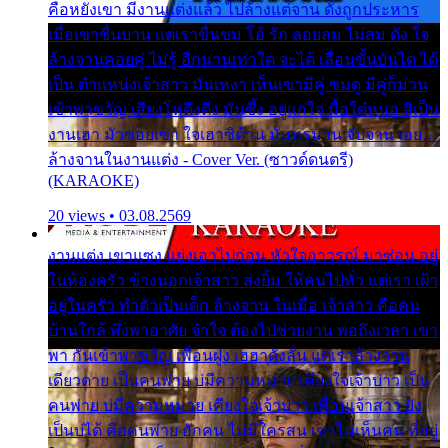
คือหยังเขา มีงานแต่งแล้ว ไปล้างแต่จาน ดั่งถูกประหาร
เมื่อเขาชื่นบาน แต่เราขื่นขม โอ้ รัก ลอยลม ไม่สม ดัง ใจ
ล้างจานคอยคู่ ไม่รู้ อีกนานเท่าใด จะได้ เลื่อนขั้นบันได ได้
เป็น ตำแหน่งเจ้าสาว มันเหงา เห็นเขามีคู่ ซมดู มีคู่ก็ม่วน
เข้าพาขวัญ เสียงโห่ตึงตึง มันซึ้ง อยู่แก่ใจ มื้อใด๋หนอ สิเป็น
งานเฮา มัวซอยเขา ใจเฮาซิด้าน มันทรมาน จับจาน เอย…
ล้างจานในงานแต่ง - Cover Ver. (ซาวด์ดนตรี)
(KARAOKE)
20 views • 03.08.2569
งานแต่ง เขาแซง แย่งเอาไปก่อน หัวใจอาวรณ์ มาซ่อน อยู่
ในห้องครัว ข้างนอกเจ้าสาว ส่งยิ้ม ให้คนไปทั่ว แต่เรา เฝ้า
อยู่ในครัว ทำตัวเป็นเด็ก ล้างจาน ในเมื่อ เจ้าสาว คือคน
บ้านใกล้ พึ่งพาอาศัย จำใจ ต้องไปช่วยงาน พอถึงเวลา เขา
พา กันเข้าพาขวัญ เพื่อนฝูง เฮฮาดังลั่น แต่เราล้างจาน
เดียวดาย เป็นคนพ่าย บ่มีความหมาย เคียงใจเจ้าบ่าว เป็น
คนพ่าย บ่มีความหมาย เคียงใจเจ้าบ่าว เพื่อนเจ้าสาว ยัง
เป็นบ่ได้ คือคนพ่าย ฮักคน ไม่มีใครสน เขาไม่เห็นคน ที่อยู่