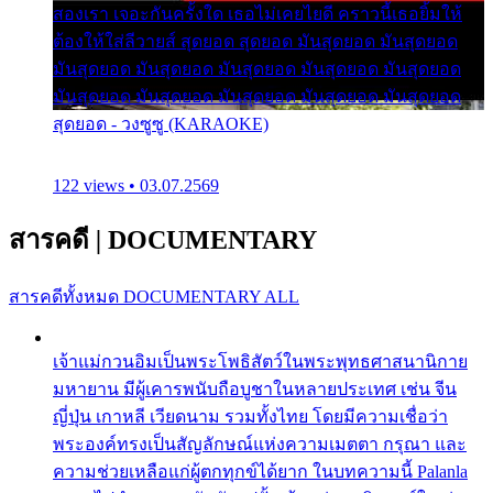
สองเรา เจอะกันครั้งใด เธอไม่เคยไยดี คราวนี้เธอยิ้มให้
ต้องให้ใส่ลีวายส์ สุดยอด สุดยอด มันสุดยอด มันสุดยอด
มันสุดยอด มันสุดยอด มันสุดยอด มันสุดยอด มันสุดยอด
มันสุดยอด มันสุดยอด มันสุดยอด มันสุดยอด มันสุดยอด
สุดยอด - วงซูซู (KARAOKE)
122 views • 03.07.2569
สารคดี
|
DOCUMENTARY
สารคดีทั้งหมด
DOCUMENTARY ALL
เจ้าแม่กวนอิมเป็นพระโพธิสัตว์ในพระพุทธศาสนานิกาย
มหายาน มีผู้เคารพนับถือบูชาในหลายประเทศ เช่น จีน
ญี่ปุ่น เกาหลี เวียดนาม รวมทั้งไทย โดยมีความเชื่อว่า
พระองค์ทรงเป็นสัญลักษณ์แห่งความเมตตา กรุณา และ
ความช่วยเหลือแก่ผู้ตกทุกข์ได้ยาก ในบทความนี้ Palanla