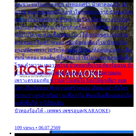
ออเซาะจนใจเบา สงสาร บัวทองเศร้า น้ำตาคลอเบ้า เฝ้า
อาลัย หนุ่มรูปหล่อหนีไกล หัวใจบัวทองระรวย บัวทองโศก
เพราะเป็นโรครักจาง ชีวิตเคว้งคว้าง เมื่อรักห่างร้างไกล
แม่ก็บอก พ่อก็สั่งจะรักใครสักครั้ง อย่าไปหวังความรวย
พลั้งไปใครจะช่วย ซื้อเปลมาไกว ให้ลูกบัวทอง เวรกรรม
ตามสนอง จึงเศร้าหมอง กลีบบัวทองต้องโรย บัวทองไม่
ตระหนัก เพราะไม่รักโคลนตม บัวทองท้องกลม เพราะลืม
ตมน้ำคลอง หลงลิ้น ที่สิ้นสัตย์ เจ้าจึงไม่ระมัด หลงกลิ่นลิ้น
โชย คำหวาน เขาวาดโรย บัวทองกลีบโรย ต้องร้อนรุม บัว
มาบานก่อนตูม ดุจไฟสุมร้อนรุมอุรา บัวทองผ่ายผอม
เพราะตรอมฤทัย ข้าวปลาไม่สนใจ ร้องไห้ลูกเดียว หยุด
โศก เสียเถิดทอง พักความเศร้าหมอง เถิดทองจ๋า ถึงใคร
เขาจะว่า ลูกเจ้าเกิดมา จะชื่อว่าไง พี่ขอเป็นเพื่อนปลอบใจ
จะตั้งชื่อให้ ว่าไอ้บังเอิญ
บัวทองร้องไห้ - เทพพร เพชรอุบล(KARAOKE)
109 views • 06.07.2569