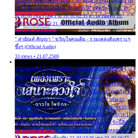
00:45:25 รอหน่อยน้องติ๋ม 15. 00:48:56 เรือล่มในหนอง 16.
00:51:43 บัตรเชิญสีเลือด 17. 00:56:07 อดีตรักโรงทอ 18.
01:00:00 เขมรไล่ควาย 19. 01:02:55 สาวสวนแตง 20.
01:05:51 แอบมอง 21. 01:09:27 พบรักปากน้ำโพ 22.
01:13:06 สายัณห์เมา
" สายัณห์ สัญญา " ขวัญใจคนเดิม - รวมเพลงดังเพราะๆ
ซึ้งๆ (Official Audio)
33 views • 21.07.2569
1. 00:00:00 ทำไมทำฉันได้ 2. 00:03:20 นางฟ้าสลัม 3.
00:06:50 คน 4. 00:10:36 บุญเหลือเกิน 5. 00:13:58 ฝนหยาด
สุดท้าย 6. 00:17:30 ยาใจยาจก 7. 00:20:30 คิดดูให้ดี 8.
00:24:21 ลบรอยแผลรัก 9. 00:27:35 เหมือนใจโดนกรีด 10.
00:30:54 ขบวนการเปาเปียว 11. 00:34:05 คำรำพัน 12.
00:37:20 ปาหนัน 13. 00:40:37 ใจเจ้ากรรม 14. 00:44:15 จูบ
ฉันแล้วจงตายเสีย 15. 00:47:24 ขอสูมาเต๊อะ 16. 00:51:11
คนใจมาร 17. 00:54:50 คืนทรมาน 18. 00:58:25 รักนี้สีดำ
19. 01:01:44 ส่วนเกิน 20. 01:05:42 หยาดน้ำฝนหยดน้ำตา
21. 01:09:13 เหลือเพียงฝัน 22. 01:13:26 เขา 23. 01:16:37