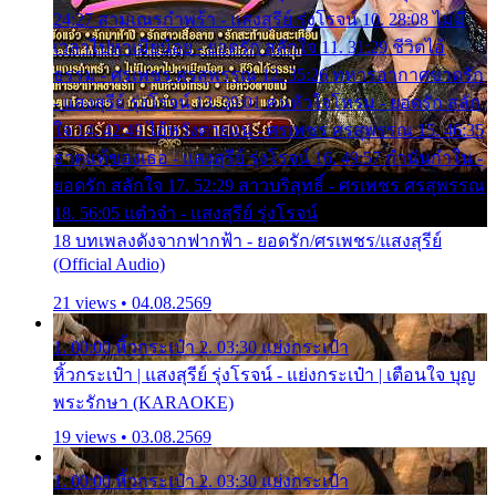
24:27 สามเณรกำพร้า - แสงสุรีย์ รุ่งโรจน์ 10. 28:08 ไม่มี
เวลาไปหาเมียน้อย - ยอดรัก สลักใจ 11. 31:29 ชีวิตไอ้
ธรรม - ศรเพชร ศรสุพรรณ 12. 35:26 ทหารอากาศขาดรัก
- แสงสุรีย์ รุ่งโรจน์ 13. 39:01 คนหัวใจโทรม - ยอดรัก สลัก
ใจ 14. 42:49 ไอ้หวังตายแน่ - ศรเพชร ศรสุพรรณ 15. 46:35
ธาตุแท้ของเธอ - แสงสุรีย์ รุ่งโรจน์ 16. 49:57 กำนันกำใน -
ยอดรัก สลักใจ 17. 52:29 สาวบริสุทธิ์ - ศรเพชร ศรสุพรรณ
18. 56:05 แต๋วจ๋า - แสงสุรีย์ รุ่งโรจน์
18 บทเพลงดังจากฟากฟ้า - ยอดรัก/ศรเพชร/แสงสุรีย์
(Official Audio)
21 views • 04.08.2569
1. 00:00 หิ้วกระเป๋า 2. 03:30 แย่งกระเป๋า
หิ้วกระเป๋า | แสงสุรีย์ รุ่งโรจน์ - แย่งกระเป๋า | เตือนใจ บุญ
พระรักษา (KARAOKE)
19 views • 03.08.2569
1. 00:00 หิ้วกระเป๋า 2. 03:30 แย่งกระเป๋า