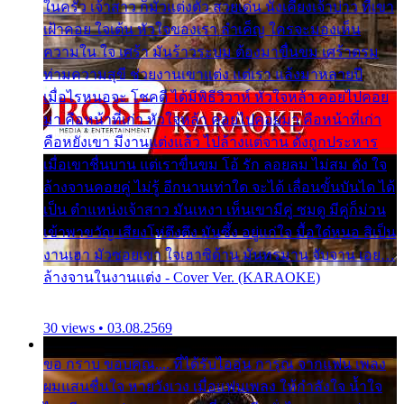
ในครัว เจ้าสาว ก็มัวแต่งตัว สวยเด่น นั่งเคียงเจ้าบ่าว ที่เขา
เฝ้าคอย ใจเต้น หัวใจของเรา ลำเค็ญ ใครจะมองเห็น
ความใน ใจ เศร้า มันร้าวระบม ต้องมาขื่นขม เศร้าตรม
ท่ามความสุขี ช่วยงานเขาแต่ง แต่เรา แล้งมาหลายปี
เมื่อไรหนอจะ โชคดี ได้มีพิธีวิวาห์ หัวใจหล้า คอยไปคอย
มา คือหน้าที่เก่า หัวใจหล้า คอยไปคอยมา คือหน้าที่เก่า
คือหยังเขา มีงานแต่งแล้ว ไปล้างแต่จาน ดั่งถูกประหาร
เมื่อเขาชื่นบาน แต่เราขื่นขม โอ้ รัก ลอยลม ไม่สม ดัง ใจ
ล้างจานคอยคู่ ไม่รู้ อีกนานเท่าใด จะได้ เลื่อนขั้นบันได ได้
เป็น ตำแหน่งเจ้าสาว มันเหงา เห็นเขามีคู่ ซมดู มีคู่ก็ม่วน
เข้าพาขวัญ เสียงโห่ตึงตึง มันซึ้ง อยู่แก่ใจ มื้อใด๋หนอ สิเป็น
งานเฮา มัวซอยเขา ใจเฮาซิด้าน มันทรมาน จับจาน เอย…
ล้างจานในงานแต่ง - Cover Ver. (KARAOKE)
30 views • 03.08.2569
ขอ กราบ ขอบคุณ.... ที่ได้รับไออุ่น การุณ จากแฟน เพลง
ผมแสนชื่นใจ หายวังเวง เมื่อแฟนเพลง ให้กำลังใจ น้ำใจ