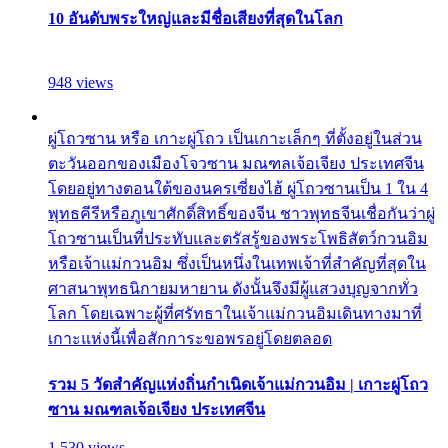
10 อันดับพระใหญ่และมีชื่อเสียงที่สุดในโลก
948 views
ผู่โถวซาน หรือ เกาะผู่โถว เป็นเกาะเล็กๆ ที่ตั้งอยู่ในส่วน
ตะวันออกของเมืองโจวซาน มณฑลเจ้อเจียง ประเทศจีน
โดยอยู่ทางตอนใต้ของนครเซี่ยงไฮ้ ผู่โถวซานเป็น 1 ใน 4
พุทธคีรีหรือภูเขาศักดิ์สิทธิ์ของจีน ชาวพุทธจีนเชื่อกันว่าผู่
โถวซานเป็นที่ประทับและตรัสรู้ของพระโพธิสัตว์กวนอิม
หรือเจ้าแม่กวนอิม ซึ่งเป็นหนึ่งในเทพเจ้าที่สำคัญที่สุดใน
ศาสนาพุทธนิกายมหายาน ดังนั้นจึงมีผู้แสวงบุญจากทั่ว
โลก โดยเฉพาะผู้ที่ศรัทธาในเจ้าแม่กวนอิมเดินทางมาที่
เกาะแห่งนี้เพื่อสักการะขอพรอยู่โดยตลอด
รวม 5 วัดสำคัญแห่งถิ่นกำเนิดเจ้าแม่กวนอิม | เกาะผู่โถว
ซาน มณฑลเจ้อเจียง ประเทศจีน
1,530 views