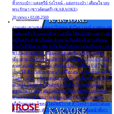
หิ้วกระเป๋า | แสงสุรีย์ รุ่งโรจน์ - แย่งกระเป๋า | เตือนใจ บุญ
พระรักษา (ซาวด์ดนตรี) (KARAOKE)
20 views • 03.08.2569
งานแต่ง เขาแซง แย่งเอาไปก่อน หัวใจอาวรณ์ มาซ่อน อยู่
ในห้องครัว ข้างนอกเจ้าสาว ส่งยิ้ม ให้คนไปทั่ว แต่เรา เฝ้า
อยู่ในครัว ทำตัวเป็นเด็ก ล้างจาน ในเมื่อ เจ้าสาว คือคน
บ้านใกล้ พึ่งพาอาศัย จำใจ ต้องไปช่วยงาน พอถึงเวลา เขา
พา กันเข้าพาขวัญ เพื่อนฝูง เฮฮาดังลั่น แต่เราล้างจาน
เดียวดาย เป็นคนพ่าย บ่มีความหมาย เคียงใจเจ้าบ่าว เป็น
คนพ่าย บ่มีความหมาย เคียงใจเจ้าบ่าว เพื่อนเจ้าสาว ยัง
เป็นบ่ได้ คือคนพ่าย ฮักคน ไม่มีใครสน เขาไม่เห็นคน ที่อยู่
ในครัว เจ้าสาว ก็มัวแต่งตัว สวยเด่น นั่งเคียงเจ้าบ่าว ที่เขา
เฝ้าคอย ใจเต้น หัวใจของเรา ลำเค็ญ ใครจะมองเห็น
ความใน ใจ เศร้า มันร้าวระบม ต้องมาขื่นขม เศร้าตรม
ท่ามความสุขี ช่วยงานเขาแต่ง แต่เรา แล้งมาหลายปี
เมื่อไรหนอจะ โชคดี ได้มีพิธีวิวาห์ หัวใจหล้า คอยไปคอย
มา คือหน้าที่เก่า หัวใจหล้า คอยไปคอยมา คือหน้าที่เก่า