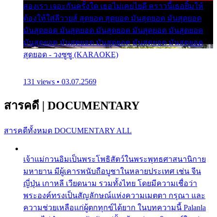
สองเรา เจอะกันครั้งใด เธอไม่เคยไยดี คราวนี้เธอยิ้มให้
ต้องให้ใส่ลีวายส์ สุดยอด สุดยอด มันสุดยอด มันสุดยอด
มันสุดยอด มันสุดยอด มันสุดยอด มันสุดยอด มันสุดยอด
มันสุดยอด มันสุดยอด มันสุดยอด มันสุดยอด มันสุดยอด
สุดยอด - วงซูซู (KARAOKE)
131 views • 03.07.2569
สารคดี
|
DOCUMENTARY
สารคดีทั้งหมด
DOCUMENTARY ALL
เจ้าแม่กวนอิมเป็นพระโพธิสัตว์ในพระพุทธศาสนานิกาย
มหายาน มีผู้เคารพนับถือบูชาในหลายประเทศ เช่น จีน
ญี่ปุ่น เกาหลี เวียดนาม รวมทั้งไทย โดยมีความเชื่อว่า
พระองค์ทรงเป็นสัญลักษณ์แห่งความเมตตา กรุณา และ
ความช่วยเหลือแก่ผู้ตกทุกข์ได้ยาก ในบทความนี้ Palanla