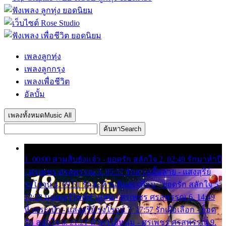
เพลงลูกทุ่ง
เพลงลูกกรุง
เพลงเพื่อชีวิต
อัลบั้ม
เพลงทั้งหมด
Music All
ค้นหา
Search
1. 00:00 สามสิบยังแจ๋ว - ยอดรัก สลักใจ 2. 02:49 รักมาห้าปี
- ศรเพชร ศรสุพรรณ 3. 05:57 รักสาวเสื้อลาย - แสงสุรีย์
รุ่งโรจน์ 4. 09:51 รักสะท้านดินสะเทือน - ยอดรัก สลักใจ 5.
12:23 มอเตอร์ไซค์ทำหล่น - ศรเพชร ศรสุพรรณ 6. 14:49
หิ้วกระเป๋า - แสงสุรีย์ รุ่งโรจน์ 7. 17:57 รักเผื่อเลือก - ยอด
รัก สลักใจ 8. 21:21 น้ำตาไอ้หนุ่ม - ศรเพชร ศรสุพรรณ 9.