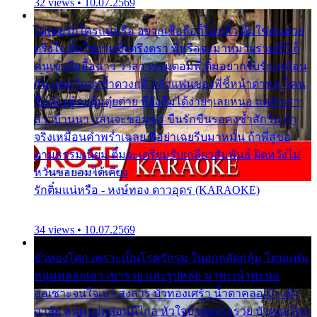
32 views • 10.07.2569
ไม่เคยรักใครแน่หรือ อยากเชื่อถือก็ไม่กล้า ติ๋มใช่คนสวย
ตรึงใจ ติ๋มใช่งามซึ้งตรึงตรา พี่หรือจะมาหมายร่วมชีวี ก็
คนเขาลืออื้อฉาว ว่าสาวๆรุมตอมพี่ ติ๋มอยากรับรักเหมือน
กัน แต่หวั่นจะช้ำดวงฤดี กลัวแฟนของพี่ชี้หน้าด่าทอ ก็คน
ชื่อต๋อยต้อยตุ้มตุ๋ยต่าย พี่ยังลืมได้ง่ายๆเลยหนอ แค่ตัวเรา
สาวบ้านนา แสนจะซอมซ่อ ขืนรักขืนรอคงช้ำสักวัน ถ้า
จริงเหมือนคำพร่ำเฉลย พี่อย่าเฉยรีบมาหมั้น ถ้าพี่สู่ขอ
ตามธรรมเนียม ติ๋มจะเตรียมรับเกลียวสัมพันธ์ ผิดหวังไม่
หวั่นขอยอมได้เคียง
รักติ๋มแน่หรือ - หงษ์ทอง ดาวอุดร (KARAOKE)
34 views • 10.07.2569
บัวทองโศก เพราะเป็นโรครักรุม ในอกกลัดกลุ้ม โดนแฟน
หนุ่มหลอกเอา เขารวย และรูปหล่อ มาพะเน้าพะนอ
ออเซาะจนใจเบา สงสาร บัวทองเศร้า น้ำตาคลอเบ้า เฝ้า
อาลัย หนุ่มรูปหล่อหนีไกล หัวใจบัวทองระรวย บัวทองโศก