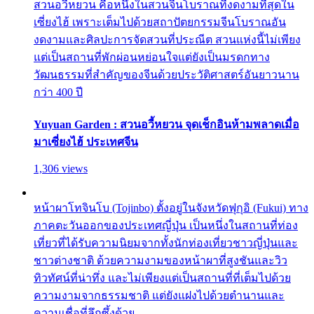
สวนอวี้หยวน คือหนึ่งในสวนจีนโบราณที่งดงามที่สุดใน
เซี่ยงไฮ้ เพราะเต็มไปด้วยสถาปัตยกรรมจีนโบราณอัน
งดงามและศิลปะการจัดสวนที่ประณีต สวนแห่งนี้ไม่เพียง
แต่เป็นสถานที่พักผ่อนหย่อนใจแต่ยังเป็นมรดกทาง
วัฒนธรรมที่สำคัญของจีนด้วยประวัติศาสตร์อันยาวนาน
กว่า 400 ปี
Yuyuan Garden : สวนอวี้หยวน จุดเช็กอินห้ามพลาดเมื่อ
มาเซี่ยงไฮ้ ประเทศจีน
1,306 views
หน้าผาโทจินโบ (Tojinbo) ตั้งอยู่ในจังหวัดฟุกุอิ (Fukui) ทาง
ภาคตะวันออกของประเทศญี่ปุ่น เป็นหนึ่งในสถานที่ท่อง
เที่ยวที่ได้รับความนิยมจากทั้งนักท่องเที่ยวชาวญี่ปุ่นและ
ชาวต่างชาติ ด้วยความงามของหน้าผาที่สูงชันและวิว
ทิวทัศน์ที่น่าทึ่ง และไม่เพียงแต่เป็นสถานที่ที่เต็มไปด้วย
ความงามจากธรรมชาติ แต่ยังแฝงไปด้วยตำนานและ
ความเชื่อที่ลึกซึ้งด้วย