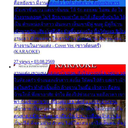
คือหยังเขา มีงานแต่งแล้ว ไปล้างแต่จาน ดั่งถูกประหาร
เมื่อเขาชื่นบาน แต่เราขื่นขม โอ้ รัก ลอยลม ไม่สม ดัง ใจ
ล้างจานคอยคู่ ไม่รู้ อีกนานเท่าใด จะได้ เลื่อนขั้นบันได ได้
เป็น ตำแหน่งเจ้าสาว มันเหงา เห็นเขามีคู่ ซมดู มีคู่ก็ม่วน
เข้าพาขวัญ เสียงโห่ตึงตึง มันซึ้ง อยู่แก่ใจ มื้อใด๋หนอ สิเป็น
งานเฮา มัวซอยเขา ใจเฮาซิด้าน มันทรมาน จับจาน เอย…
ล้างจานในงานแต่ง - Cover Ver. (ซาวด์ดนตรี)
(KARAOKE)
27 views • 03.08.2569
งานแต่ง เขาแซง แย่งเอาไปก่อน หัวใจอาวรณ์ มาซ่อน อยู่
ในห้องครัว ข้างนอกเจ้าสาว ส่งยิ้ม ให้คนไปทั่ว แต่เรา เฝ้า
อยู่ในครัว ทำตัวเป็นเด็ก ล้างจาน ในเมื่อ เจ้าสาว คือคน
บ้านใกล้ พึ่งพาอาศัย จำใจ ต้องไปช่วยงาน พอถึงเวลา เขา
พา กันเข้าพาขวัญ เพื่อนฝูง เฮฮาดังลั่น แต่เราล้างจาน
เดียวดาย เป็นคนพ่าย บ่มีความหมาย เคียงใจเจ้าบ่าว เป็น
คนพ่าย บ่มีความหมาย เคียงใจเจ้าบ่าว เพื่อนเจ้าสาว ยัง
เป็นบ่ได้ คือคนพ่าย ฮักคน ไม่มีใครสน เขาไม่เห็นคน ที่อยู่