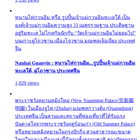
หนานไห่กวนอิม หรือ รูปปั้นเจ้าแม่กวนอิมทะเลใต้ เป็น
องค์เจ้าแม่กวนอิมความสูง 33 เมตรรวมฐาน ประดิษฐาน
อยู่ริมทะเล ไม่ไกลกันนักกับ “วัดเจ้าแม่กวนอิมไม่ยอมไป”
บนเกาะผู่โถวซาน เมืองโจวซาน มณฑลเจ้อเจียง ประเทศ
จีน
Nanhai Guanyin : หนานไห่กวนอิม...รูปปั้นเจ้าแม่กวนอิม
ทะเลใต้, ผู่โถวซาน ประเทศจีน
1,029 views
พระราชวังหยวนหมิงใหม่ (New Yuanming Palace/宮新園
明園) ในเมืองจูไห่ (Zhuhai) มณฑลกวางตุ้ง (Quangdong)
ประเทศจีน เป็นสวนและสถานที่ท่องเที่ยวที่ได้รับแรง
บันดาลใจจากพระราชวังฤดูร้อนเก่า (Old Summer Palace)
หรือหยวนหมิงหยวนในกรุงปักกิ่ง สวนสาธารณะขนาด
ใหญ่ใจกลางเมืองแห่งนี้มีครบทั้งธรรมชาติ สถาปัตยกรรม