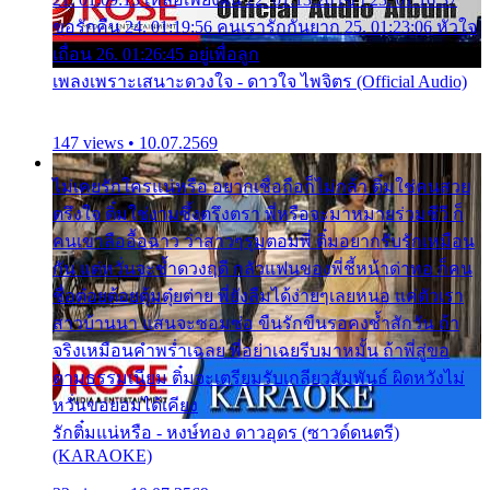
ขอรักคืน 24. 01:19:56 คนเรารักกันยาก 25. 01:23:06 หัวใจ
เถื่อน 26. 01:26:45 อยู่เพื่อลูก
เพลงเพราะเสนาะดวงใจ - ดาวใจ ไพจิตร (Official Audio)
147 views • 10.07.2569
ไม่เคยรักใครแน่หรือ อยากเชื่อถือก็ไม่กล้า ติ๋มใช่คนสวย
ตรึงใจ ติ๋มใช่งามซึ้งตรึงตรา พี่หรือจะมาหมายร่วมชีวี ก็
คนเขาลืออื้อฉาว ว่าสาวๆรุมตอมพี่ ติ๋มอยากรับรักเหมือน
กัน แต่หวั่นจะช้ำดวงฤดี กลัวแฟนของพี่ชี้หน้าด่าทอ ก็คน
ชื่อต๋อยต้อยตุ้มตุ๋ยต่าย พี่ยังลืมได้ง่ายๆเลยหนอ แค่ตัวเรา
สาวบ้านนา แสนจะซอมซ่อ ขืนรักขืนรอคงช้ำสักวัน ถ้า
จริงเหมือนคำพร่ำเฉลย พี่อย่าเฉยรีบมาหมั้น ถ้าพี่สู่ขอ
ตามธรรมเนียม ติ๋มจะเตรียมรับเกลียวสัมพันธ์ ผิดหวังไม่
หวั่นขอยอมได้เคียง
รักติ๋มแน่หรือ - หงษ์ทอง ดาวอุดร (ซาวด์ดนตรี)
(KARAOKE)