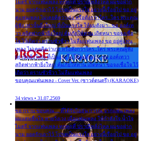
ไมตรี จากแฟนเพลง ทุกทุกที่ ปราณีหลั่งไหล ผมขอฝาก
นาม ยอดรักเอาไว้ โปรดเป็นแรงใจ อย่างนี้เรื่อยไป ขอ อยู่
คู่แฟนเพลง ไม่เคยคิดว่าเก่ง หรือดังกว่าใคร..ใคร พระคุณ
ผู้ฟัง เท่านั้นยิ่งใหญ่ ที่เป็นแรงใจ ให้ผมดังมา.. ขอ องค์เท
วา สถิตฟากฟ้ายิ่งใหญ่ คุ้มภัยให้ท่าน เถิดหนา ขอจงเชื่อ
ใจ ไว้เถิดว่า ตราบชั่วชีวา ไม่ลืมแฟนเพลง ขอ อยู่คู่แฟน
เพลง ไม่เคยคิดว่าเก่ง หรือดังกว่าใคร..ใคร พระคุณผู้ฟัง
เท่านั้นยิ่งใหญ่ ที่เป็นแรงใจ ให้ผมดังมา.. ขอ องค์เทวา
สถิตฟากฟ้ายิ่งใหญ่ คุ้มภัยให้ท่าน เถิดหนา ขอจงเชื่อใจ ไว้
เถิดว่า ตราบชั่วชีวา ไม่ลืมแฟนเพลง
ขอบคุณแฟนเพลง - Cover Ver. (ซาวด์ดนตรี) (KARAOKE)
34 views • 31.07.2569
ขอ กราบ ขอบคุณ.... ที่ได้รับไออุ่น การุณ จากแฟน เพลง
ผมแสนชื่นใจ หายวังเวง เมื่อแฟนเพลง ให้กำลังใจ น้ำใจ
ไมตรี จากแฟนเพลง ทุกทุกที่ ปราณีหลั่งไหล ผมขอฝาก
นาม ยอดรักเอาไว้ โปรดเป็นแรงใจ อย่างนี้เรื่อยไป ขอ อยู่