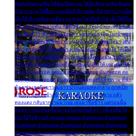
พ่อส่งเงินสามพัน ให้ฉันเรียนราม ได้อีกสักสามพัน ฉันคง
บ๊าย บาย จะไปซื้อกางเกงยีนส์ ลีวายส์มาใส่ เพราะเราเป็น
เด็กใต้ ลีวายส์อย่างเดียว อยากจะโชว์ถึงหิวโซ เด็กใต้ก็ไม่
หวั่น ตกตัวละหลายพัน กัดฟันซื้อมา ให้เด็กเทพเหลียวมอง
และต้องรู้ว่า เด็กใต้ไม่ธรรมดา แต่สุดยอด เดินโยกย้ายเย
ยวน กวนโอ๊ยพอได้ เพราะว่านุ่งลีวายส์ ตัวใหม่ใส่มา เดิน
เข้ามหาลัย จิ๊กโก๊มองหน้า ท่าจะมีปัญหา ไม่พอใจ ได้เป็น
เรื่องแน่นอน แต่ฉันไม่หวั่น เลยแหลงใต้ถามมัน ว่ามัน
พรั่นพรือ มันตอบว่าไม่พรื่อ เปลี่ยนเป็นยิ้มให้ เจอะเด็กใต้
ด้วยกัน ก็เลยรอด สุดยอด สุดยอด สุดยอด มันสุดยอด สุด
ยอด สุดยอด สุดยอด มันสุดยอด แอบหลงรักสาวราม ที่พัก
ห้องเช่า เธอผิวขาวผมยาว ปากแดงแหลงกลาง ถูกสเป็ก
จริงเธอ อยู่ห้องข้างข้าง อยากเข้าไปแหลงกลาง กลัว
ทองแดง กลับจากรามมาเจอ เธอมาซื้อข้าว แต่ก่อนนั้น
สองเรา เจอะกันครั้งใด เธอไม่เคยไยดี คราวนี้เธอยิ้มให้
ต้องให้ใส่ลีวายส์ สุดยอด สุดยอด มันสุดยอด มันสุดยอด
มันสุดยอด มันสุดยอด มันสุดยอด มันสุดยอด มันสุดยอด
มันสุดยอด มันสุดยอด มันสุดยอด มันสุดยอด มันสุดยอด