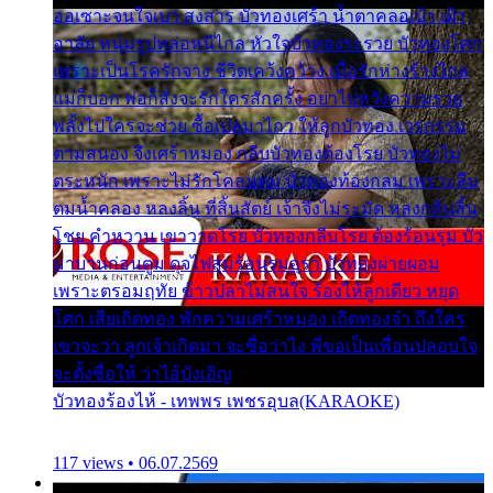
ออเซาะจนใจเบา สงสาร บัวทองเศร้า น้ำตาคลอเบ้า เฝ้า
อาลัย หนุ่มรูปหล่อหนีไกล หัวใจบัวทองระรวย บัวทองโศก
เพราะเป็นโรครักจาง ชีวิตเคว้งคว้าง เมื่อรักห่างร้างไกล
แม่ก็บอก พ่อก็สั่งจะรักใครสักครั้ง อย่าไปหวังความรวย
พลั้งไปใครจะช่วย ซื้อเปลมาไกว ให้ลูกบัวทอง เวรกรรม
ตามสนอง จึงเศร้าหมอง กลีบบัวทองต้องโรย บัวทองไม่
ตระหนัก เพราะไม่รักโคลนตม บัวทองท้องกลม เพราะลืม
ตมน้ำคลอง หลงลิ้น ที่สิ้นสัตย์ เจ้าจึงไม่ระมัด หลงกลิ่นลิ้น
โชย คำหวาน เขาวาดโรย บัวทองกลีบโรย ต้องร้อนรุม บัว
มาบานก่อนตูม ดุจไฟสุมร้อนรุมอุรา บัวทองผ่ายผอม
เพราะตรอมฤทัย ข้าวปลาไม่สนใจ ร้องไห้ลูกเดียว หยุด
โศก เสียเถิดทอง พักความเศร้าหมอง เถิดทองจ๋า ถึงใคร
เขาจะว่า ลูกเจ้าเกิดมา จะชื่อว่าไง พี่ขอเป็นเพื่อนปลอบใจ
จะตั้งชื่อให้ ว่าไอ้บังเอิญ
บัวทองร้องไห้ - เทพพร เพชรอุบล(KARAOKE)
117 views • 06.07.2569