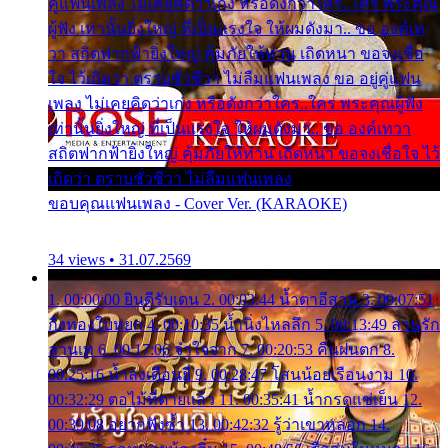
คู่แฟนเพลง ไม่เคยคิดว่าเก่ง หรือดังกว่าใคร..ใคร พระคุณ
ผู้ฟัง เท่านั้นยิ่งใหญ่ ที่เป็นแรงใจ ให้ผมดังมา.. ขอ องค์เท
วา สถิตฟากฟ้ายิ่งใหญ่ คุ้มภัยให้ท่าน เถิดหนา ขอจงเชื่อ
ใจ ไว้เถิดว่า ตราบชั่วชีวา ไม่ลืมแฟนเพลง ขอ อยู่คู่แฟน
เพลง ไม่เคยคิดว่าเก่ง หรือดังกว่าใคร..ใคร พระคุณผู้ฟัง
เท่านั้นยิ่งใหญ่ ที่เป็นแรงใจ ให้ผมดังมา.. ขอ องค์เทวา
สถิตฟากฟ้ายิ่งใหญ่ คุ้มภัยให้ท่าน เถิดหนา ขอจงเชื่อใจ ไว้
เถิดว่า ตราบชั่วชีวา ไม่ลืมแฟนเพลง
ขอบคุณแฟนเพลง - Cover Ver. (KARAOKE)
34 views • 31.07.2569
1. 00:00:00 ยินดีรับเดน 2. 00:03:44 น้ำตาอีสาน 3. 00:07:51
กิ่งทองใบหยก 4. 00:10:35 น้ำนิ่งไหลลึก 5. 00:13:49 ลานรัก
ลานเท 6. 00:17:06 จำใจจาก 7. 00:20:53 คืนฝนตก 8.
00:25:16 น้ำลงเดือนยี่ 9. 00:28:47 โสนน้อยเรือนงาม 10.
00:32:29 ตอไม้ที่ตายแล้ว 11. 00:35:41 น้ำกรดแช่เย็น 12.
00:39:08 อยากฟังซ้ำ 13. 00:42:32 รู้ว่าเขาหลอก 14.