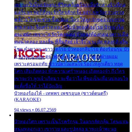
เพราะเป็นโรครักจาง ชีวิตเคว้งคว้าง เมื่อรักห่างร้างไกล
แม่ก็บอก พ่อก็สั่งจะรักใครสักครั้ง อย่าไปหวังความรวย
พลั้งไปใครจะช่วย ซื้อเปลมาไกว ให้ลูกบัวทอง เวรกรรม
ตามสนอง จึงเศร้าหมอง กลีบบัวทองต้องโรย บัวทองไม่
ตระหนัก เพราะไม่รักโคลนตม บัวทองท้องกลม เพราะลืม
ตมน้ำคลอง หลงลิ้น ที่สิ้นสัตย์ เจ้าจึงไม่ระมัด หลงกลิ่นลิ้น
โชย คำหวาน เขาวาดโรย บัวทองกลีบโรย ต้องร้อนรุม บัว
มาบานก่อนตูม ดุจไฟสุมร้อนรุมอุรา บัวทองผ่ายผอม
เพราะตรอมฤทัย ข้าวปลาไม่สนใจ ร้องไห้ลูกเดียว หยุด
โศก เสียเถิดทอง พักความเศร้าหมอง เถิดทองจ๋า ถึงใคร
เขาจะว่า ลูกเจ้าเกิดมา จะชื่อว่าไง พี่ขอเป็นเพื่อนปลอบใจ
จะตั้งชื่อให้ ว่าไอ้บังเอิญ
บัวทองร้องไห้ - เทพพร เพชรอุบล (ซาวด์ดนตรี)
(KARAOKE)
94 views • 06.07.2569
บัวทองโศก เพราะเป็นโรครักรุม ในอกกลัดกลุ้ม โดนแฟน
หนุ่มหลอกเอา เขารวย และรูปหล่อ มาพะเน้าพะนอ