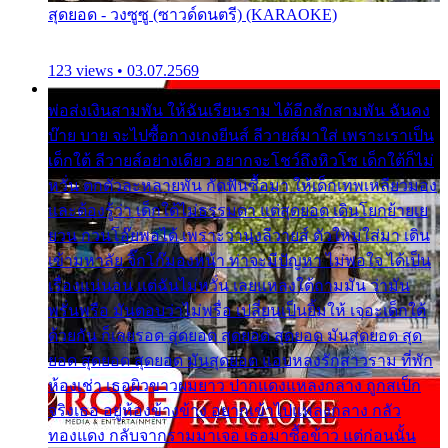
สุดยอด - วงซูซู (ซาวด์ดนตรี) (KARAOKE)
123 views • 03.07.2569
พ่อส่งเงินสามพัน ให้ฉันเรียนราม ได้อีกสักสามพัน ฉันคง
บ๊าย บาย จะไปซื้อกางเกงยีนส์ ลีวายส์มาใส่ เพราะเราเป็น
เด็กใต้ ลีวายส์อย่างเดียว อยากจะโชว์ถึงหิวโซ เด็กใต้ก็ไม่
หวั่น ตกตัวละหลายพัน กัดฟันซื้อมา ให้เด็กเทพเหลียวมอง
และต้องรู้ว่า เด็กใต้ไม่ธรรมดา แต่สุดยอด เดินโยกย้ายเย
ยวน กวนโอ๊ยพอได้ เพราะว่านุ่งลีวายส์ ตัวใหม่ใส่มา เดิน
เข้ามหาลัย จิ๊กโก๊มองหน้า ท่าจะมีปัญหา ไม่พอใจ ได้เป็น
เรื่องแน่นอน แต่ฉันไม่หวั่น เลยแหลงใต้ถามมัน ว่ามัน
พรั่นพรือ มันตอบว่าไม่พรื่อ เปลี่ยนเป็นยิ้มให้ เจอะเด็กใต้
ด้วยกัน ก็เลยรอด สุดยอด สุดยอด สุดยอด มันสุดยอด สุด
ยอด สุดยอด สุดยอด มันสุดยอด แอบหลงรักสาวราม ที่พัก
ห้องเช่า เธอผิวขาวผมยาว ปากแดงแหลงกลาง ถูกสเป็ก
จริงเธอ อยู่ห้องข้างข้าง อยากเข้าไปแหลงกลาง กลัว
ทองแดง กลับจากรามมาเจอ เธอมาซื้อข้าว แต่ก่อนนั้น