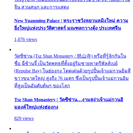
จีน สวนสนุก และการแสดง
New Yuanming Palace | พระราชวังหยวนหมิงใหม่ ความ
ยิ่งใหญ่แห่งประวัติศาสตร์ มณฑลกวางตุ้ง ประเทศจีน
1,076 views
วัดซีซ่าน (Tsz Shan Monastery / 慈山寺) หรือที่รู้จักกันใน
ชื่อ ฉี่ซ้านจี๋ เป็นวัดพุทธที่ตั้งอยู่ริมชายหาดรีพัลส์เบย์
(Repulse Bay) ในฮ่องกง โดดเด่นด้วยรูปปั้นเจ้าแม่กวนอิมสี
ขาวขนาดใหญ่ สูงถึง 76 เมตร ซึ่งเป็นรูปปั้นเจ้าแม่กวนอิม
ที่สูงเป็นอันดับต้นๆ ของโลก
Tsz Shan Monastery | วัดซีซ่าน…งามสง่าเจ้าแม่กวนอิ
มองค์ใหญ่แห่งฮ่องกง
829 views