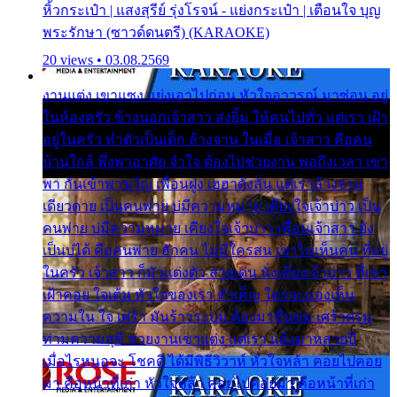
หิ้วกระเป๋า | แสงสุรีย์ รุ่งโรจน์ - แย่งกระเป๋า | เตือนใจ บุญ
พระรักษา (ซาวด์ดนตรี) (KARAOKE)
20 views • 03.08.2569
งานแต่ง เขาแซง แย่งเอาไปก่อน หัวใจอาวรณ์ มาซ่อน อยู่
ในห้องครัว ข้างนอกเจ้าสาว ส่งยิ้ม ให้คนไปทั่ว แต่เรา เฝ้า
อยู่ในครัว ทำตัวเป็นเด็ก ล้างจาน ในเมื่อ เจ้าสาว คือคน
บ้านใกล้ พึ่งพาอาศัย จำใจ ต้องไปช่วยงาน พอถึงเวลา เขา
พา กันเข้าพาขวัญ เพื่อนฝูง เฮฮาดังลั่น แต่เราล้างจาน
เดียวดาย เป็นคนพ่าย บ่มีความหมาย เคียงใจเจ้าบ่าว เป็น
คนพ่าย บ่มีความหมาย เคียงใจเจ้าบ่าว เพื่อนเจ้าสาว ยัง
เป็นบ่ได้ คือคนพ่าย ฮักคน ไม่มีใครสน เขาไม่เห็นคน ที่อยู่
ในครัว เจ้าสาว ก็มัวแต่งตัว สวยเด่น นั่งเคียงเจ้าบ่าว ที่เขา
เฝ้าคอย ใจเต้น หัวใจของเรา ลำเค็ญ ใครจะมองเห็น
ความใน ใจ เศร้า มันร้าวระบม ต้องมาขื่นขม เศร้าตรม
ท่ามความสุขี ช่วยงานเขาแต่ง แต่เรา แล้งมาหลายปี
เมื่อไรหนอจะ โชคดี ได้มีพิธีวิวาห์ หัวใจหล้า คอยไปคอย
มา คือหน้าที่เก่า หัวใจหล้า คอยไปคอยมา คือหน้าที่เก่า