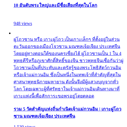
10 อันดับพระใหญ่และมีชื่อเสียงที่สุดในโลก
948 views
ผู่โถวซาน หรือ เกาะผู่โถว เป็นเกาะเล็กๆ ที่ตั้งอยู่ในส่วน
ตะวันออกของเมืองโจวซาน มณฑลเจ้อเจียง ประเทศจีน
โดยอยู่ทางตอนใต้ของนครเซี่ยงไฮ้ ผู่โถวซานเป็น 1 ใน 4
พุทธคีรีหรือภูเขาศักดิ์สิทธิ์ของจีน ชาวพุทธจีนเชื่อกันว่าผู่
โถวซานเป็นที่ประทับและตรัสรู้ของพระโพธิสัตว์กวนอิม
หรือเจ้าแม่กวนอิม ซึ่งเป็นหนึ่งในเทพเจ้าที่สำคัญที่สุดใน
ศาสนาพุทธนิกายมหายาน ดังนั้นจึงมีผู้แสวงบุญจากทั่ว
โลก โดยเฉพาะผู้ที่ศรัทธาในเจ้าแม่กวนอิมเดินทางมาที่
เกาะแห่งนี้เพื่อสักการะขอพรอยู่โดยตลอด
รวม 5 วัดสำคัญแห่งถิ่นกำเนิดเจ้าแม่กวนอิม | เกาะผู่โถว
ซาน มณฑลเจ้อเจียง ประเทศจีน
1,530 views