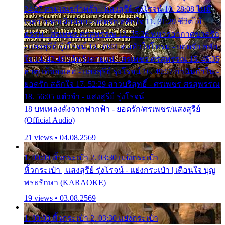
24:27 สามเณรกำพร้า - แสงสุรีย์ รุ่งโรจน์ 10. 28:08 ไม่มี
เวลาไปหาเมียน้อย - ยอดรัก สลักใจ 11. 31:29 ชีวิตไอ้
ธรรม - ศรเพชร ศรสุพรรณ 12. 35:26 ทหารอากาศขาดรัก
- แสงสุรีย์ รุ่งโรจน์ 13. 39:01 คนหัวใจโทรม - ยอดรัก สลัก
ใจ 14. 42:49 ไอ้หวังตายแน่ - ศรเพชร ศรสุพรรณ 15. 46:35
ธาตุแท้ของเธอ - แสงสุรีย์ รุ่งโรจน์ 16. 49:57 กำนันกำใน -
ยอดรัก สลักใจ 17. 52:29 สาวบริสุทธิ์ - ศรเพชร ศรสุพรรณ
18. 56:05 แต๋วจ๋า - แสงสุรีย์ รุ่งโรจน์
18 บทเพลงดังจากฟากฟ้า - ยอดรัก/ศรเพชร/แสงสุรีย์
(Official Audio)
21 views • 04.08.2569
1. 00:00 หิ้วกระเป๋า 2. 03:30 แย่งกระเป๋า
หิ้วกระเป๋า | แสงสุรีย์ รุ่งโรจน์ - แย่งกระเป๋า | เตือนใจ บุญ
พระรักษา (KARAOKE)
19 views • 03.08.2569
1. 00:00 หิ้วกระเป๋า 2. 03:30 แย่งกระเป๋า