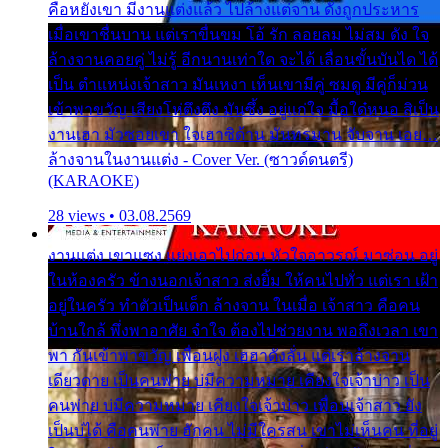
คือหยังเขา มีงานแต่งแล้ว ไปล้างแต่จาน ดั่งถูกประหาร
เมื่อเขาชื่นบาน แต่เราขื่นขม โอ้ รัก ลอยลม ไม่สม ดัง ใจ
ล้างจานคอยคู่ ไม่รู้ อีกนานเท่าใด จะได้ เลื่อนขั้นบันได ได้
เป็น ตำแหน่งเจ้าสาว มันเหงา เห็นเขามีคู่ ซมดู มีคู่ก็ม่วน
เข้าพาขวัญ เสียงโห่ตึงตึง มันซึ้ง อยู่แก่ใจ มื้อใด๋หนอ สิเป็น
งานเฮา มัวซอยเขา ใจเฮาซิด้าน มันทรมาน จับจาน เอย…
ล้างจานในงานแต่ง - Cover Ver. (ซาวด์ดนตรี)
(KARAOKE)
28 views • 03.08.2569
งานแต่ง เขาแซง แย่งเอาไปก่อน หัวใจอาวรณ์ มาซ่อน อยู่
ในห้องครัว ข้างนอกเจ้าสาว ส่งยิ้ม ให้คนไปทั่ว แต่เรา เฝ้า
อยู่ในครัว ทำตัวเป็นเด็ก ล้างจาน ในเมื่อ เจ้าสาว คือคน
บ้านใกล้ พึ่งพาอาศัย จำใจ ต้องไปช่วยงาน พอถึงเวลา เขา
พา กันเข้าพาขวัญ เพื่อนฝูง เฮฮาดังลั่น แต่เราล้างจาน
เดียวดาย เป็นคนพ่าย บ่มีความหมาย เคียงใจเจ้าบ่าว เป็น
คนพ่าย บ่มีความหมาย เคียงใจเจ้าบ่าว เพื่อนเจ้าสาว ยัง
เป็นบ่ได้ คือคนพ่าย ฮักคน ไม่มีใครสน เขาไม่เห็นคน ที่อยู่