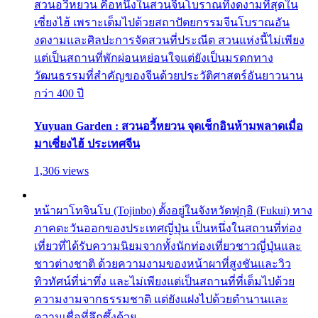
สวนอวี้หยวน คือหนึ่งในสวนจีนโบราณที่งดงามที่สุดใน
เซี่ยงไฮ้ เพราะเต็มไปด้วยสถาปัตยกรรมจีนโบราณอัน
งดงามและศิลปะการจัดสวนที่ประณีต สวนแห่งนี้ไม่เพียง
แต่เป็นสถานที่พักผ่อนหย่อนใจแต่ยังเป็นมรดกทาง
วัฒนธรรมที่สำคัญของจีนด้วยประวัติศาสตร์อันยาวนาน
กว่า 400 ปี
Yuyuan Garden : สวนอวี้หยวน จุดเช็กอินห้ามพลาดเมื่อ
มาเซี่ยงไฮ้ ประเทศจีน
1,306 views
หน้าผาโทจินโบ (Tojinbo) ตั้งอยู่ในจังหวัดฟุกุอิ (Fukui) ทาง
ภาคตะวันออกของประเทศญี่ปุ่น เป็นหนึ่งในสถานที่ท่อง
เที่ยวที่ได้รับความนิยมจากทั้งนักท่องเที่ยวชาวญี่ปุ่นและ
ชาวต่างชาติ ด้วยความงามของหน้าผาที่สูงชันและวิว
ทิวทัศน์ที่น่าทึ่ง และไม่เพียงแต่เป็นสถานที่ที่เต็มไปด้วย
ความงามจากธรรมชาติ แต่ยังแฝงไปด้วยตำนานและ
ความเชื่อที่ลึกซึ้งด้วย