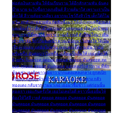
พ่อส่งเงินสามพัน ให้ฉันเรียนราม ได้อีกสักสามพัน ฉันคง
บ๊าย บาย จะไปซื้อกางเกงยีนส์ ลีวายส์มาใส่ เพราะเราเป็น
เด็กใต้ ลีวายส์อย่างเดียว อยากจะโชว์ถึงหิวโซ เด็กใต้ก็ไม่
หวั่น ตกตัวละหลายพัน กัดฟันซื้อมา ให้เด็กเทพเหลียวมอง
และต้องรู้ว่า เด็กใต้ไม่ธรรมดา แต่สุดยอด เดินโยกย้ายเย
ยวน กวนโอ๊ยพอได้ เพราะว่านุ่งลีวายส์ ตัวใหม่ใส่มา เดิน
เข้ามหาลัย จิ๊กโก๊มองหน้า ท่าจะมีปัญหา ไม่พอใจ ได้เป็น
เรื่องแน่นอน แต่ฉันไม่หวั่น เลยแหลงใต้ถามมัน ว่ามัน
พรั่นพรือ มันตอบว่าไม่พรื่อ เปลี่ยนเป็นยิ้มให้ เจอะเด็กใต้
ด้วยกัน ก็เลยรอด สุดยอด สุดยอด สุดยอด มันสุดยอด สุด
ยอด สุดยอด สุดยอด มันสุดยอด แอบหลงรักสาวราม ที่พัก
ห้องเช่า เธอผิวขาวผมยาว ปากแดงแหลงกลาง ถูกสเป็ก
จริงเธอ อยู่ห้องข้างข้าง อยากเข้าไปแหลงกลาง กลัว
ทองแดง กลับจากรามมาเจอ เธอมาซื้อข้าว แต่ก่อนนั้น
สองเรา เจอะกันครั้งใด เธอไม่เคยไยดี คราวนี้เธอยิ้มให้
ต้องให้ใส่ลีวายส์ สุดยอด สุดยอด มันสุดยอด มันสุดยอด
มันสุดยอด มันสุดยอด มันสุดยอด มันสุดยอด มันสุดยอด
มันสุดยอด มันสุดยอด มันสุดยอด มันสุดยอด มันสุดยอด