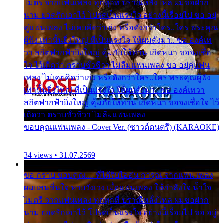
ไมตรี จากแฟนเพลง ทุกทุกที่ ปราณีหลั่งไหล ผมขอฝาก
นาม ยอดรักเอาไว้ โปรดเป็นแรงใจ อย่างนี้เรื่อยไป ขอ อยู่
คู่แฟนเพลง ไม่เคยคิดว่าเก่ง หรือดังกว่าใคร..ใคร พระคุณ
ผู้ฟัง เท่านั้นยิ่งใหญ่ ที่เป็นแรงใจ ให้ผมดังมา.. ขอ องค์เท
วา สถิตฟากฟ้ายิ่งใหญ่ คุ้มภัยให้ท่าน เถิดหนา ขอจงเชื่อ
ใจ ไว้เถิดว่า ตราบชั่วชีวา ไม่ลืมแฟนเพลง ขอ อยู่คู่แฟน
เพลง ไม่เคยคิดว่าเก่ง หรือดังกว่าใคร..ใคร พระคุณผู้ฟัง
เท่านั้นยิ่งใหญ่ ที่เป็นแรงใจ ให้ผมดังมา.. ขอ องค์เทวา
สถิตฟากฟ้ายิ่งใหญ่ คุ้มภัยให้ท่าน เถิดหนา ขอจงเชื่อใจ ไว้
เถิดว่า ตราบชั่วชีวา ไม่ลืมแฟนเพลง
ขอบคุณแฟนเพลง - Cover Ver. (ซาวด์ดนตรี) (KARAOKE)
34 views • 31.07.2569
ขอ กราบ ขอบคุณ.... ที่ได้รับไออุ่น การุณ จากแฟน เพลง
ผมแสนชื่นใจ หายวังเวง เมื่อแฟนเพลง ให้กำลังใจ น้ำใจ
ไมตรี จากแฟนเพลง ทุกทุกที่ ปราณีหลั่งไหล ผมขอฝาก
นาม ยอดรักเอาไว้ โปรดเป็นแรงใจ อย่างนี้เรื่อยไป ขอ อยู่