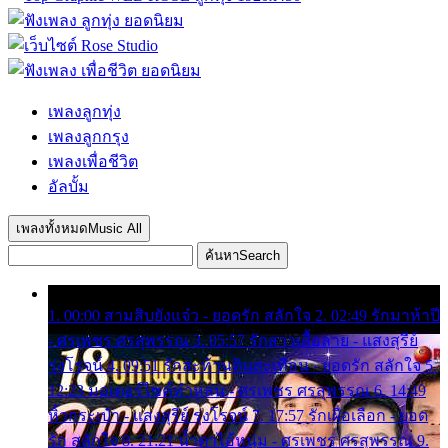
เพลงลูกทุ่ง
เพลงลูกกรุง
เพลงเพื่อชีวิต
อัลบั้ม
เพลงทั้งหมด
Music All
ค้นหา
Search
1. 00:00 สามสิบยังแจ๋ว - ยอดรัก สลักใจ 2. 02:49 รักมาห้าปี
- ศรเพชร ศรสุพรรณ 3. 05:57 รักสาวเสื้อลาย - แสงสุรีย์
รุ่งโรจน์ 4. 09:51 รักสะท้านดินสะเทือน - ยอดรัก สลักใจ 5.
12:23 มอเตอร์ไซค์ทำหล่น - ศรเพชร ศรสุพรรณ 6. 14:49
หิ้วกระเป๋า - แสงสุรีย์ รุ่งโรจน์ 7. 17:57 รักเผื่อเลือก - ยอด
รัก สลักใจ 8. 21:21 น้ำตาไอ้หนุ่ม - ศรเพชร ศรสุพรรณ 9.