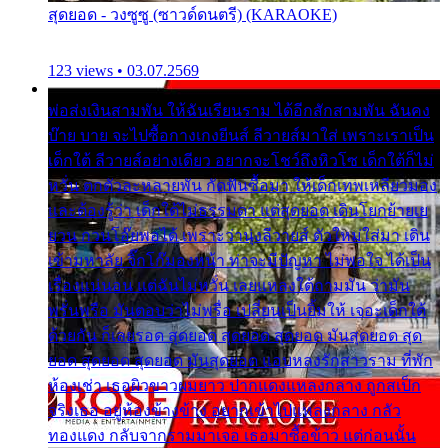
สุดยอด - วงซูซู (ซาวด์ดนตรี) (KARAOKE)
123 views • 03.07.2569
พ่อส่งเงินสามพัน ให้ฉันเรียนราม ได้อีกสักสามพัน ฉันคง
บ๊าย บาย จะไปซื้อกางเกงยีนส์ ลีวายส์มาใส่ เพราะเราเป็น
เด็กใต้ ลีวายส์อย่างเดียว อยากจะโชว์ถึงหิวโซ เด็กใต้ก็ไม่
หวั่น ตกตัวละหลายพัน กัดฟันซื้อมา ให้เด็กเทพเหลียวมอง
และต้องรู้ว่า เด็กใต้ไม่ธรรมดา แต่สุดยอด เดินโยกย้ายเย
ยวน กวนโอ๊ยพอได้ เพราะว่านุ่งลีวายส์ ตัวใหม่ใส่มา เดิน
เข้ามหาลัย จิ๊กโก๊มองหน้า ท่าจะมีปัญหา ไม่พอใจ ได้เป็น
เรื่องแน่นอน แต่ฉันไม่หวั่น เลยแหลงใต้ถามมัน ว่ามัน
พรั่นพรือ มันตอบว่าไม่พรื่อ เปลี่ยนเป็นยิ้มให้ เจอะเด็กใต้
ด้วยกัน ก็เลยรอด สุดยอด สุดยอด สุดยอด มันสุดยอด สุด
ยอด สุดยอด สุดยอด มันสุดยอด แอบหลงรักสาวราม ที่พัก
ห้องเช่า เธอผิวขาวผมยาว ปากแดงแหลงกลาง ถูกสเป็ก
จริงเธอ อยู่ห้องข้างข้าง อยากเข้าไปแหลงกลาง กลัว
ทองแดง กลับจากรามมาเจอ เธอมาซื้อข้าว แต่ก่อนนั้น