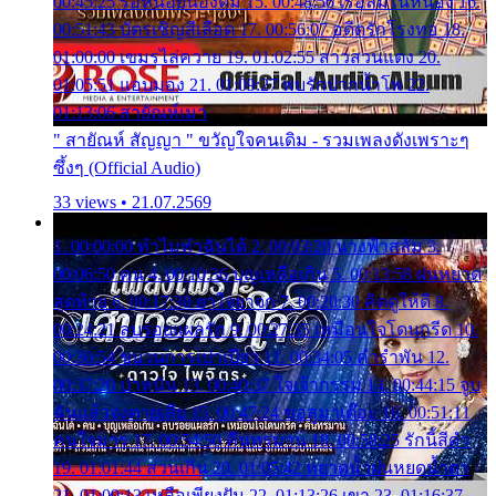
00:45:25 รอหน่อยน้องติ๋ม 15. 00:48:56 เรือล่มในหนอง 16.
00:51:43 บัตรเชิญสีเลือด 17. 00:56:07 อดีตรักโรงทอ 18.
01:00:00 เขมรไล่ควาย 19. 01:02:55 สาวสวนแตง 20.
01:05:51 แอบมอง 21. 01:09:27 พบรักปากน้ำโพ 22.
01:13:06 สายัณห์เมา
" สายัณห์ สัญญา " ขวัญใจคนเดิม - รวมเพลงดังเพราะๆ
ซึ้งๆ (Official Audio)
33 views • 21.07.2569
1. 00:00:00 ทำไมทำฉันได้ 2. 00:03:20 นางฟ้าสลัม 3.
00:06:50 คน 4. 00:10:36 บุญเหลือเกิน 5. 00:13:58 ฝนหยาด
สุดท้าย 6. 00:17:30 ยาใจยาจก 7. 00:20:30 คิดดูให้ดี 8.
00:24:21 ลบรอยแผลรัก 9. 00:27:35 เหมือนใจโดนกรีด 10.
00:30:54 ขบวนการเปาเปียว 11. 00:34:05 คำรำพัน 12.
00:37:20 ปาหนัน 13. 00:40:37 ใจเจ้ากรรม 14. 00:44:15 จูบ
ฉันแล้วจงตายเสีย 15. 00:47:24 ขอสูมาเต๊อะ 16. 00:51:11
คนใจมาร 17. 00:54:50 คืนทรมาน 18. 00:58:25 รักนี้สีดำ
19. 01:01:44 ส่วนเกิน 20. 01:05:42 หยาดน้ำฝนหยดน้ำตา
21. 01:09:13 เหลือเพียงฝัน 22. 01:13:26 เขา 23. 01:16:37