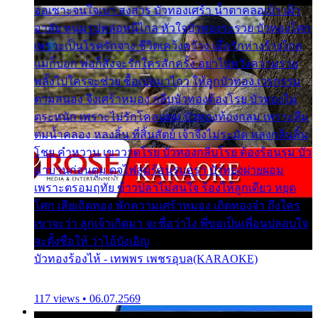
ออเซาะจนใจเบา สงสาร บัวทองเศร้า น้ำตาคลอเบ้า เฝ้า
อาลัย หนุ่มรูปหล่อหนีไกล หัวใจบัวทองระรวย บัวทองโศก
เพราะเป็นโรครักจาง ชีวิตเคว้งคว้าง เมื่อรักห่างร้างไกล
แม่ก็บอก พ่อก็สั่งจะรักใครสักครั้ง อย่าไปหวังความรวย
พลั้งไปใครจะช่วย ซื้อเปลมาไกว ให้ลูกบัวทอง เวรกรรม
ตามสนอง จึงเศร้าหมอง กลีบบัวทองต้องโรย บัวทองไม่
ตระหนัก เพราะไม่รักโคลนตม บัวทองท้องกลม เพราะลืม
ตมน้ำคลอง หลงลิ้น ที่สิ้นสัตย์ เจ้าจึงไม่ระมัด หลงกลิ่นลิ้น
โชย คำหวาน เขาวาดโรย บัวทองกลีบโรย ต้องร้อนรุม บัว
มาบานก่อนตูม ดุจไฟสุมร้อนรุมอุรา บัวทองผ่ายผอม
เพราะตรอมฤทัย ข้าวปลาไม่สนใจ ร้องไห้ลูกเดียว หยุด
โศก เสียเถิดทอง พักความเศร้าหมอง เถิดทองจ๋า ถึงใคร
เขาจะว่า ลูกเจ้าเกิดมา จะชื่อว่าไง พี่ขอเป็นเพื่อนปลอบใจ
จะตั้งชื่อให้ ว่าไอ้บังเอิญ
บัวทองร้องไห้ - เทพพร เพชรอุบล(KARAOKE)
117 views • 06.07.2569