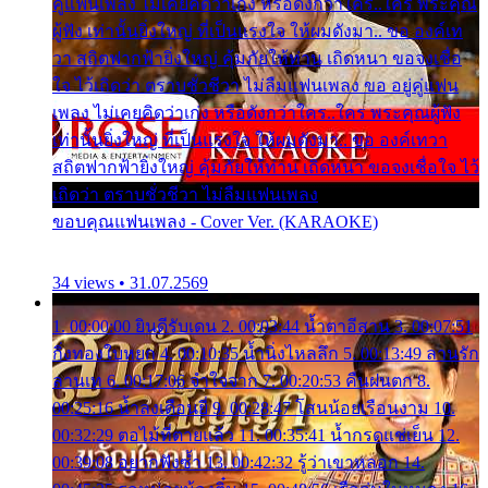
คู่แฟนเพลง ไม่เคยคิดว่าเก่ง หรือดังกว่าใคร..ใคร พระคุณ
ผู้ฟัง เท่านั้นยิ่งใหญ่ ที่เป็นแรงใจ ให้ผมดังมา.. ขอ องค์เท
วา สถิตฟากฟ้ายิ่งใหญ่ คุ้มภัยให้ท่าน เถิดหนา ขอจงเชื่อ
ใจ ไว้เถิดว่า ตราบชั่วชีวา ไม่ลืมแฟนเพลง ขอ อยู่คู่แฟน
เพลง ไม่เคยคิดว่าเก่ง หรือดังกว่าใคร..ใคร พระคุณผู้ฟัง
เท่านั้นยิ่งใหญ่ ที่เป็นแรงใจ ให้ผมดังมา.. ขอ องค์เทวา
สถิตฟากฟ้ายิ่งใหญ่ คุ้มภัยให้ท่าน เถิดหนา ขอจงเชื่อใจ ไว้
เถิดว่า ตราบชั่วชีวา ไม่ลืมแฟนเพลง
ขอบคุณแฟนเพลง - Cover Ver. (KARAOKE)
34 views • 31.07.2569
1. 00:00:00 ยินดีรับเดน 2. 00:03:44 น้ำตาอีสาน 3. 00:07:51
กิ่งทองใบหยก 4. 00:10:35 น้ำนิ่งไหลลึก 5. 00:13:49 ลานรัก
ลานเท 6. 00:17:06 จำใจจาก 7. 00:20:53 คืนฝนตก 8.
00:25:16 น้ำลงเดือนยี่ 9. 00:28:47 โสนน้อยเรือนงาม 10.
00:32:29 ตอไม้ที่ตายแล้ว 11. 00:35:41 น้ำกรดแช่เย็น 12.
00:39:08 อยากฟังซ้ำ 13. 00:42:32 รู้ว่าเขาหลอก 14.