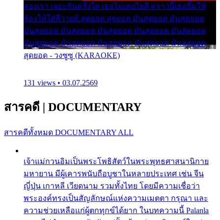
สองเรา เจอะกันครั้งใด เธอไม่เคยไยดี คราวนี้เธอยิ้มให้
ต้องให้ใส่ลีวายส์ สุดยอด สุดยอด มันสุดยอด มันสุดยอด
มันสุดยอด มันสุดยอด มันสุดยอด มันสุดยอด มันสุดยอด
มันสุดยอด มันสุดยอด มันสุดยอด มันสุดยอด มันสุดยอด
สุดยอด - วงซูซู (KARAOKE)
131 views • 03.07.2569
สารคดี
|
DOCUMENTARY
สารคดีทั้งหมด
DOCUMENTARY ALL
เจ้าแม่กวนอิมเป็นพระโพธิสัตว์ในพระพุทธศาสนานิกาย
มหายาน มีผู้เคารพนับถือบูชาในหลายประเทศ เช่น จีน
ญี่ปุ่น เกาหลี เวียดนาม รวมทั้งไทย โดยมีความเชื่อว่า
พระองค์ทรงเป็นสัญลักษณ์แห่งความเมตตา กรุณา และ
ความช่วยเหลือแก่ผู้ตกทุกข์ได้ยาก ในบทความนี้ Palanla