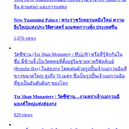
จีน สวนสนุก และการแสดง
New Yuanming Palace | พระราชวังหยวนหมิงใหม่ ความ
ยิ่งใหญ่แห่งประวัติศาสตร์ มณฑลกวางตุ้ง ประเทศจีน
1,076 views
วัดซีซ่าน (Tsz Shan Monastery / 慈山寺) หรือที่รู้จักกันใน
ชื่อ ฉี่ซ้านจี๋ เป็นวัดพุทธที่ตั้งอยู่ริมชายหาดรีพัลส์เบย์
(Repulse Bay) ในฮ่องกง โดดเด่นด้วยรูปปั้นเจ้าแม่กวนอิมสี
ขาวขนาดใหญ่ สูงถึง 76 เมตร ซึ่งเป็นรูปปั้นเจ้าแม่กวนอิม
ที่สูงเป็นอันดับต้นๆ ของโลก
Tsz Shan Monastery | วัดซีซ่าน…งามสง่าเจ้าแม่กวนอิ
มองค์ใหญ่แห่งฮ่องกง
829 views