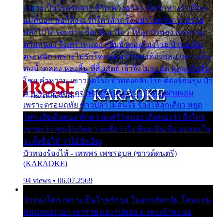
เพราะเป็นโรครักจาง ชีวิตเคว้งคว้าง เมื่อรักห่างร้างไกล
แม่ก็บอก พ่อก็สั่งจะรักใครสักครั้ง อย่าไปหวังความรวย
พลั้งไปใครจะช่วย ซื้อเปลมาไกว ให้ลูกบัวทอง เวรกรรม
ตามสนอง จึงเศร้าหมอง กลีบบัวทองต้องโรย บัวทองไม่
ตระหนัก เพราะไม่รักโคลนตม บัวทองท้องกลม เพราะลืม
ตมน้ำคลอง หลงลิ้น ที่สิ้นสัตย์ เจ้าจึงไม่ระมัด หลงกลิ่นลิ้น
โชย คำหวาน เขาวาดโรย บัวทองกลีบโรย ต้องร้อนรุม บัว
มาบานก่อนตูม ดุจไฟสุมร้อนรุมอุรา บัวทองผ่ายผอม
เพราะตรอมฤทัย ข้าวปลาไม่สนใจ ร้องไห้ลูกเดียว หยุด
โศก เสียเถิดทอง พักความเศร้าหมอง เถิดทองจ๋า ถึงใคร
เขาจะว่า ลูกเจ้าเกิดมา จะชื่อว่าไง พี่ขอเป็นเพื่อนปลอบใจ
จะตั้งชื่อให้ ว่าไอ้บังเอิญ
บัวทองร้องไห้ - เทพพร เพชรอุบล (ซาวด์ดนตรี)
(KARAOKE)
94 views • 06.07.2569
บัวทองโศก เพราะเป็นโรครักรุม ในอกกลัดกลุ้ม โดนแฟน
หนุ่มหลอกเอา เขารวย และรูปหล่อ มาพะเน้าพะนอ