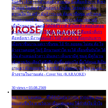
ในครัว เจ้าสาว ก็มัวแต่งตัว สวยเด่น นั่งเคียงเจ้าบ่าว ที่เขา
เฝ้าคอย ใจเต้น หัวใจของเรา ลำเค็ญ ใครจะมองเห็น
ความใน ใจ เศร้า มันร้าวระบม ต้องมาขื่นขม เศร้าตรม
ท่ามความสุขี ช่วยงานเขาแต่ง แต่เรา แล้งมาหลายปี
เมื่อไรหนอจะ โชคดี ได้มีพิธีวิวาห์ หัวใจหล้า คอยไปคอย
มา คือหน้าที่เก่า หัวใจหล้า คอยไปคอยมา คือหน้าที่เก่า
คือหยังเขา มีงานแต่งแล้ว ไปล้างแต่จาน ดั่งถูกประหาร
เมื่อเขาชื่นบาน แต่เราขื่นขม โอ้ รัก ลอยลม ไม่สม ดัง ใจ
ล้างจานคอยคู่ ไม่รู้ อีกนานเท่าใด จะได้ เลื่อนขั้นบันได ได้
เป็น ตำแหน่งเจ้าสาว มันเหงา เห็นเขามีคู่ ซมดู มีคู่ก็ม่วน
เข้าพาขวัญ เสียงโห่ตึงตึง มันซึ้ง อยู่แก่ใจ มื้อใด๋หนอ สิเป็น
งานเฮา มัวซอยเขา ใจเฮาซิด้าน มันทรมาน จับจาน เอย…
ล้างจานในงานแต่ง - Cover Ver. (KARAOKE)
30 views • 03.08.2569
ขอ กราบ ขอบคุณ.... ที่ได้รับไออุ่น การุณ จากแฟน เพลง
ผมแสนชื่นใจ หายวังเวง เมื่อแฟนเพลง ให้กำลังใจ น้ำใจ