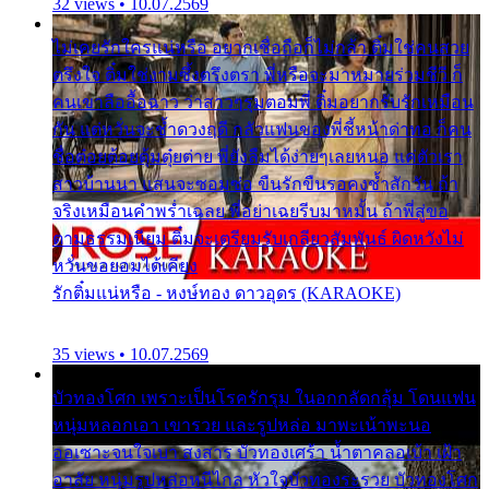
32 views • 10.07.2569
ไม่เคยรักใครแน่หรือ อยากเชื่อถือก็ไม่กล้า ติ๋มใช่คนสวย
ตรึงใจ ติ๋มใช่งามซึ้งตรึงตรา พี่หรือจะมาหมายร่วมชีวี ก็
คนเขาลืออื้อฉาว ว่าสาวๆรุมตอมพี่ ติ๋มอยากรับรักเหมือน
กัน แต่หวั่นจะช้ำดวงฤดี กลัวแฟนของพี่ชี้หน้าด่าทอ ก็คน
ชื่อต๋อยต้อยตุ้มตุ๋ยต่าย พี่ยังลืมได้ง่ายๆเลยหนอ แค่ตัวเรา
สาวบ้านนา แสนจะซอมซ่อ ขืนรักขืนรอคงช้ำสักวัน ถ้า
จริงเหมือนคำพร่ำเฉลย พี่อย่าเฉยรีบมาหมั้น ถ้าพี่สู่ขอ
ตามธรรมเนียม ติ๋มจะเตรียมรับเกลียวสัมพันธ์ ผิดหวังไม่
หวั่นขอยอมได้เคียง
รักติ๋มแน่หรือ - หงษ์ทอง ดาวอุดร (KARAOKE)
35 views • 10.07.2569
บัวทองโศก เพราะเป็นโรครักรุม ในอกกลัดกลุ้ม โดนแฟน
หนุ่มหลอกเอา เขารวย และรูปหล่อ มาพะเน้าพะนอ
ออเซาะจนใจเบา สงสาร บัวทองเศร้า น้ำตาคลอเบ้า เฝ้า
อาลัย หนุ่มรูปหล่อหนีไกล หัวใจบัวทองระรวย บัวทองโศก