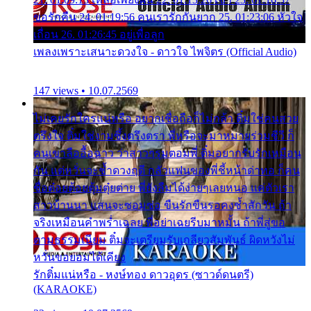
ขอรักคืน 24. 01:19:56 คนเรารักกันยาก 25. 01:23:06 หัวใจ
เถื่อน 26. 01:26:45 อยู่เพื่อลูก
เพลงเพราะเสนาะดวงใจ - ดาวใจ ไพจิตร (Official Audio)
147 views • 10.07.2569
ไม่เคยรักใครแน่หรือ อยากเชื่อถือก็ไม่กล้า ติ๋มใช่คนสวย
ตรึงใจ ติ๋มใช่งามซึ้งตรึงตรา พี่หรือจะมาหมายร่วมชีวี ก็
คนเขาลืออื้อฉาว ว่าสาวๆรุมตอมพี่ ติ๋มอยากรับรักเหมือน
กัน แต่หวั่นจะช้ำดวงฤดี กลัวแฟนของพี่ชี้หน้าด่าทอ ก็คน
ชื่อต๋อยต้อยตุ้มตุ๋ยต่าย พี่ยังลืมได้ง่ายๆเลยหนอ แค่ตัวเรา
สาวบ้านนา แสนจะซอมซ่อ ขืนรักขืนรอคงช้ำสักวัน ถ้า
จริงเหมือนคำพร่ำเฉลย พี่อย่าเฉยรีบมาหมั้น ถ้าพี่สู่ขอ
ตามธรรมเนียม ติ๋มจะเตรียมรับเกลียวสัมพันธ์ ผิดหวังไม่
หวั่นขอยอมได้เคียง
รักติ๋มแน่หรือ - หงษ์ทอง ดาวอุดร (ซาวด์ดนตรี)
(KARAOKE)