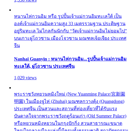
หนานไห่กวนอิม หรือ รูปปั้นเจ้าแม่กวนอิมทะเลใต้ เป็น
องค์เจ้าแม่กวนอิมความสูง 33 เมตรรวมฐาน ประดิษฐาน
อยู่ริมทะเล ไม่ไกลกันนักกับ “วัดเจ้าแม่กวนอิมไม่ยอมไป”
บนเกาะผู่โถวซาน เมืองโจวซาน มณฑลเจ้อเจียง ประเทศ
จีน
Nanhai Guanyin : หนานไห่กวนอิม...รูปปั้นเจ้าแม่กวนอิม
ทะเลใต้, ผู่โถวซาน ประเทศจีน
1,029 views
พระราชวังหยวนหมิงใหม่ (New Yuanming Palace/宮新園
明園) ในเมืองจูไห่ (Zhuhai) มณฑลกวางตุ้ง (Quangdong)
ประเทศจีน เป็นสวนและสถานที่ท่องเที่ยวที่ได้รับแรง
บันดาลใจจากพระราชวังฤดูร้อนเก่า (Old Summer Palace)
หรือหยวนหมิงหยวนในกรุงปักกิ่ง สวนสาธารณะขนาด
ใหญ่ใจกลางเมืองแห่งนี้มีครบทั้งธรรมชาติ สถาปัตยกรรม