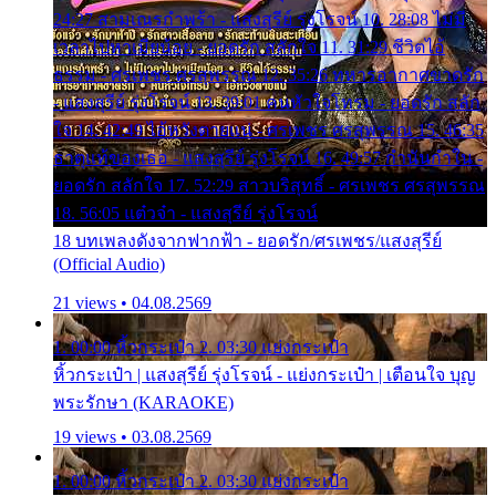
24:27 สามเณรกำพร้า - แสงสุรีย์ รุ่งโรจน์ 10. 28:08 ไม่มี
เวลาไปหาเมียน้อย - ยอดรัก สลักใจ 11. 31:29 ชีวิตไอ้
ธรรม - ศรเพชร ศรสุพรรณ 12. 35:26 ทหารอากาศขาดรัก
- แสงสุรีย์ รุ่งโรจน์ 13. 39:01 คนหัวใจโทรม - ยอดรัก สลัก
ใจ 14. 42:49 ไอ้หวังตายแน่ - ศรเพชร ศรสุพรรณ 15. 46:35
ธาตุแท้ของเธอ - แสงสุรีย์ รุ่งโรจน์ 16. 49:57 กำนันกำใน -
ยอดรัก สลักใจ 17. 52:29 สาวบริสุทธิ์ - ศรเพชร ศรสุพรรณ
18. 56:05 แต๋วจ๋า - แสงสุรีย์ รุ่งโรจน์
18 บทเพลงดังจากฟากฟ้า - ยอดรัก/ศรเพชร/แสงสุรีย์
(Official Audio)
21 views • 04.08.2569
1. 00:00 หิ้วกระเป๋า 2. 03:30 แย่งกระเป๋า
หิ้วกระเป๋า | แสงสุรีย์ รุ่งโรจน์ - แย่งกระเป๋า | เตือนใจ บุญ
พระรักษา (KARAOKE)
19 views • 03.08.2569
1. 00:00 หิ้วกระเป๋า 2. 03:30 แย่งกระเป๋า