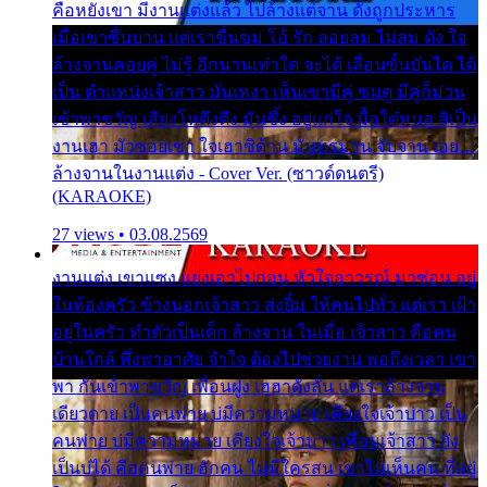
คือหยังเขา มีงานแต่งแล้ว ไปล้างแต่จาน ดั่งถูกประหาร
เมื่อเขาชื่นบาน แต่เราขื่นขม โอ้ รัก ลอยลม ไม่สม ดัง ใจ
ล้างจานคอยคู่ ไม่รู้ อีกนานเท่าใด จะได้ เลื่อนขั้นบันได ได้
เป็น ตำแหน่งเจ้าสาว มันเหงา เห็นเขามีคู่ ซมดู มีคู่ก็ม่วน
เข้าพาขวัญ เสียงโห่ตึงตึง มันซึ้ง อยู่แก่ใจ มื้อใด๋หนอ สิเป็น
งานเฮา มัวซอยเขา ใจเฮาซิด้าน มันทรมาน จับจาน เอย…
ล้างจานในงานแต่ง - Cover Ver. (ซาวด์ดนตรี)
(KARAOKE)
27 views • 03.08.2569
งานแต่ง เขาแซง แย่งเอาไปก่อน หัวใจอาวรณ์ มาซ่อน อยู่
ในห้องครัว ข้างนอกเจ้าสาว ส่งยิ้ม ให้คนไปทั่ว แต่เรา เฝ้า
อยู่ในครัว ทำตัวเป็นเด็ก ล้างจาน ในเมื่อ เจ้าสาว คือคน
บ้านใกล้ พึ่งพาอาศัย จำใจ ต้องไปช่วยงาน พอถึงเวลา เขา
พา กันเข้าพาขวัญ เพื่อนฝูง เฮฮาดังลั่น แต่เราล้างจาน
เดียวดาย เป็นคนพ่าย บ่มีความหมาย เคียงใจเจ้าบ่าว เป็น
คนพ่าย บ่มีความหมาย เคียงใจเจ้าบ่าว เพื่อนเจ้าสาว ยัง
เป็นบ่ได้ คือคนพ่าย ฮักคน ไม่มีใครสน เขาไม่เห็นคน ที่อยู่