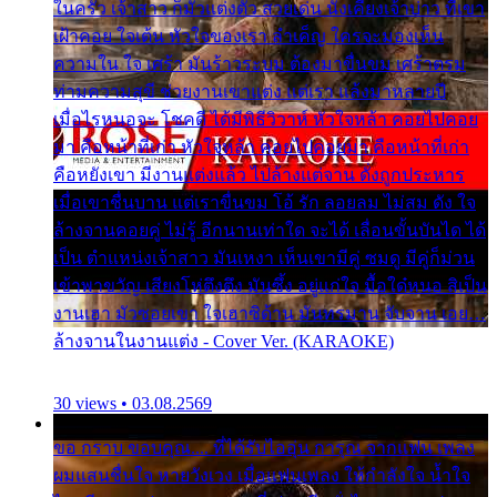
ในครัว เจ้าสาว ก็มัวแต่งตัว สวยเด่น นั่งเคียงเจ้าบ่าว ที่เขา
เฝ้าคอย ใจเต้น หัวใจของเรา ลำเค็ญ ใครจะมองเห็น
ความใน ใจ เศร้า มันร้าวระบม ต้องมาขื่นขม เศร้าตรม
ท่ามความสุขี ช่วยงานเขาแต่ง แต่เรา แล้งมาหลายปี
เมื่อไรหนอจะ โชคดี ได้มีพิธีวิวาห์ หัวใจหล้า คอยไปคอย
มา คือหน้าที่เก่า หัวใจหล้า คอยไปคอยมา คือหน้าที่เก่า
คือหยังเขา มีงานแต่งแล้ว ไปล้างแต่จาน ดั่งถูกประหาร
เมื่อเขาชื่นบาน แต่เราขื่นขม โอ้ รัก ลอยลม ไม่สม ดัง ใจ
ล้างจานคอยคู่ ไม่รู้ อีกนานเท่าใด จะได้ เลื่อนขั้นบันได ได้
เป็น ตำแหน่งเจ้าสาว มันเหงา เห็นเขามีคู่ ซมดู มีคู่ก็ม่วน
เข้าพาขวัญ เสียงโห่ตึงตึง มันซึ้ง อยู่แก่ใจ มื้อใด๋หนอ สิเป็น
งานเฮา มัวซอยเขา ใจเฮาซิด้าน มันทรมาน จับจาน เอย…
ล้างจานในงานแต่ง - Cover Ver. (KARAOKE)
30 views • 03.08.2569
ขอ กราบ ขอบคุณ.... ที่ได้รับไออุ่น การุณ จากแฟน เพลง
ผมแสนชื่นใจ หายวังเวง เมื่อแฟนเพลง ให้กำลังใจ น้ำใจ