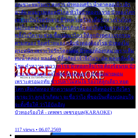
ออเซาะจนใจเบา สงสาร บัวทองเศร้า น้ำตาคลอเบ้า เฝ้า
อาลัย หนุ่มรูปหล่อหนีไกล หัวใจบัวทองระรวย บัวทองโศก
เพราะเป็นโรครักจาง ชีวิตเคว้งคว้าง เมื่อรักห่างร้างไกล
แม่ก็บอก พ่อก็สั่งจะรักใครสักครั้ง อย่าไปหวังความรวย
พลั้งไปใครจะช่วย ซื้อเปลมาไกว ให้ลูกบัวทอง เวรกรรม
ตามสนอง จึงเศร้าหมอง กลีบบัวทองต้องโรย บัวทองไม่
ตระหนัก เพราะไม่รักโคลนตม บัวทองท้องกลม เพราะลืม
ตมน้ำคลอง หลงลิ้น ที่สิ้นสัตย์ เจ้าจึงไม่ระมัด หลงกลิ่นลิ้น
โชย คำหวาน เขาวาดโรย บัวทองกลีบโรย ต้องร้อนรุม บัว
มาบานก่อนตูม ดุจไฟสุมร้อนรุมอุรา บัวทองผ่ายผอม
เพราะตรอมฤทัย ข้าวปลาไม่สนใจ ร้องไห้ลูกเดียว หยุด
โศก เสียเถิดทอง พักความเศร้าหมอง เถิดทองจ๋า ถึงใคร
เขาจะว่า ลูกเจ้าเกิดมา จะชื่อว่าไง พี่ขอเป็นเพื่อนปลอบใจ
จะตั้งชื่อให้ ว่าไอ้บังเอิญ
บัวทองร้องไห้ - เทพพร เพชรอุบล(KARAOKE)
117 views • 06.07.2569