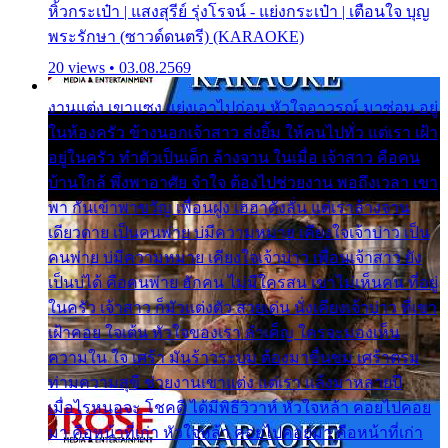
หิ้วกระเป๋า | แสงสุรีย์ รุ่งโรจน์ - แย่งกระเป๋า | เตือนใจ บุญ
พระรักษา (ซาวด์ดนตรี) (KARAOKE)
20 views • 03.08.2569
งานแต่ง เขาแซง แย่งเอาไปก่อน หัวใจอาวรณ์ มาซ่อน อยู่
ในห้องครัว ข้างนอกเจ้าสาว ส่งยิ้ม ให้คนไปทั่ว แต่เรา เฝ้า
อยู่ในครัว ทำตัวเป็นเด็ก ล้างจาน ในเมื่อ เจ้าสาว คือคน
บ้านใกล้ พึ่งพาอาศัย จำใจ ต้องไปช่วยงาน พอถึงเวลา เขา
พา กันเข้าพาขวัญ เพื่อนฝูง เฮฮาดังลั่น แต่เราล้างจาน
เดียวดาย เป็นคนพ่าย บ่มีความหมาย เคียงใจเจ้าบ่าว เป็น
คนพ่าย บ่มีความหมาย เคียงใจเจ้าบ่าว เพื่อนเจ้าสาว ยัง
เป็นบ่ได้ คือคนพ่าย ฮักคน ไม่มีใครสน เขาไม่เห็นคน ที่อยู่
ในครัว เจ้าสาว ก็มัวแต่งตัว สวยเด่น นั่งเคียงเจ้าบ่าว ที่เขา
เฝ้าคอย ใจเต้น หัวใจของเรา ลำเค็ญ ใครจะมองเห็น
ความใน ใจ เศร้า มันร้าวระบม ต้องมาขื่นขม เศร้าตรม
ท่ามความสุขี ช่วยงานเขาแต่ง แต่เรา แล้งมาหลายปี
เมื่อไรหนอจะ โชคดี ได้มีพิธีวิวาห์ หัวใจหล้า คอยไปคอย
มา คือหน้าที่เก่า หัวใจหล้า คอยไปคอยมา คือหน้าที่เก่า