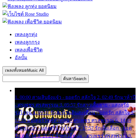
เพลงลูกทุ่ง
เพลงลูกกรุง
เพลงเพื่อชีวิต
อัลบั้ม
เพลงทั้งหมด
Music All
ค้นหา
Search
1. 00:00 สามสิบยังแจ๋ว - ยอดรัก สลักใจ 2. 02:49 รักมาห้าปี
- ศรเพชร ศรสุพรรณ 3. 05:57 รักสาวเสื้อลาย - แสงสุรีย์
รุ่งโรจน์ 4. 09:51 รักสะท้านดินสะเทือน - ยอดรัก สลักใจ 5.
12:23 มอเตอร์ไซค์ทำหล่น - ศรเพชร ศรสุพรรณ 6. 14:49
หิ้วกระเป๋า - แสงสุรีย์ รุ่งโรจน์ 7. 17:57 รักเผื่อเลือก - ยอด
รัก สลักใจ 8. 21:21 น้ำตาไอ้หนุ่ม - ศรเพชร ศรสุพรรณ 9.