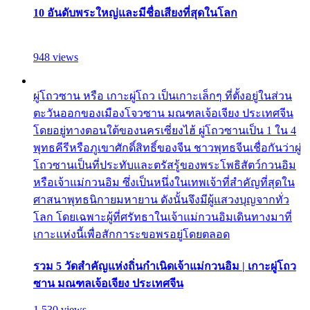
10 อันดับพระใหญ่และมีชื่อเสียงที่สุดในโลก
948 views
ผู่โถวซาน หรือ เกาะผู่โถว เป็นเกาะเล็กๆ ที่ตั้งอยู่ในส่วน
ตะวันออกของเมืองโจวซาน มณฑลเจ้อเจียง ประเทศจีน
โดยอยู่ทางตอนใต้ของนครเซี่ยงไฮ้ ผู่โถวซานเป็น 1 ใน 4
พุทธคีรีหรือภูเขาศักดิ์สิทธิ์ของจีน ชาวพุทธจีนเชื่อกันว่าผู่
โถวซานเป็นที่ประทับและตรัสรู้ของพระโพธิสัตว์กวนอิม
หรือเจ้าแม่กวนอิม ซึ่งเป็นหนึ่งในเทพเจ้าที่สำคัญที่สุดใน
ศาสนาพุทธนิกายมหายาน ดังนั้นจึงมีผู้แสวงบุญจากทั่ว
โลก โดยเฉพาะผู้ที่ศรัทธาในเจ้าแม่กวนอิมเดินทางมาที่
เกาะแห่งนี้เพื่อสักการะขอพรอยู่โดยตลอด
รวม 5 วัดสำคัญแห่งถิ่นกำเนิดเจ้าแม่กวนอิม | เกาะผู่โถว
ซาน มณฑลเจ้อเจียง ประเทศจีน
1,530 views