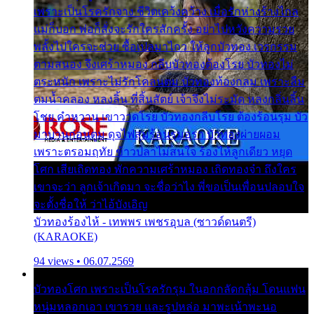
เพราะเป็นโรครักจาง ชีวิตเคว้งคว้าง เมื่อรักห่างร้างไกล
แม่ก็บอก พ่อก็สั่งจะรักใครสักครั้ง อย่าไปหวังความรวย
พลั้งไปใครจะช่วย ซื้อเปลมาไกว ให้ลูกบัวทอง เวรกรรม
ตามสนอง จึงเศร้าหมอง กลีบบัวทองต้องโรย บัวทองไม่
ตระหนัก เพราะไม่รักโคลนตม บัวทองท้องกลม เพราะลืม
ตมน้ำคลอง หลงลิ้น ที่สิ้นสัตย์ เจ้าจึงไม่ระมัด หลงกลิ่นลิ้น
โชย คำหวาน เขาวาดโรย บัวทองกลีบโรย ต้องร้อนรุม บัว
มาบานก่อนตูม ดุจไฟสุมร้อนรุมอุรา บัวทองผ่ายผอม
เพราะตรอมฤทัย ข้าวปลาไม่สนใจ ร้องไห้ลูกเดียว หยุด
โศก เสียเถิดทอง พักความเศร้าหมอง เถิดทองจ๋า ถึงใคร
เขาจะว่า ลูกเจ้าเกิดมา จะชื่อว่าไง พี่ขอเป็นเพื่อนปลอบใจ
จะตั้งชื่อให้ ว่าไอ้บังเอิญ
บัวทองร้องไห้ - เทพพร เพชรอุบล (ซาวด์ดนตรี)
(KARAOKE)
94 views • 06.07.2569
บัวทองโศก เพราะเป็นโรครักรุม ในอกกลัดกลุ้ม โดนแฟน
หนุ่มหลอกเอา เขารวย และรูปหล่อ มาพะเน้าพะนอ