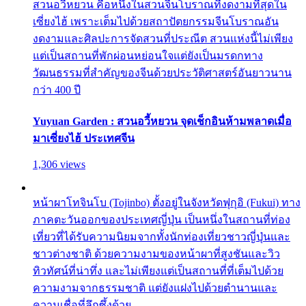
สวนอวี้หยวน คือหนึ่งในสวนจีนโบราณที่งดงามที่สุดใน
เซี่ยงไฮ้ เพราะเต็มไปด้วยสถาปัตยกรรมจีนโบราณอัน
งดงามและศิลปะการจัดสวนที่ประณีต สวนแห่งนี้ไม่เพียง
แต่เป็นสถานที่พักผ่อนหย่อนใจแต่ยังเป็นมรดกทาง
วัฒนธรรมที่สำคัญของจีนด้วยประวัติศาสตร์อันยาวนาน
กว่า 400 ปี
Yuyuan Garden : สวนอวี้หยวน จุดเช็กอินห้ามพลาดเมื่อ
มาเซี่ยงไฮ้ ประเทศจีน
1,306 views
หน้าผาโทจินโบ (Tojinbo) ตั้งอยู่ในจังหวัดฟุกุอิ (Fukui) ทาง
ภาคตะวันออกของประเทศญี่ปุ่น เป็นหนึ่งในสถานที่ท่อง
เที่ยวที่ได้รับความนิยมจากทั้งนักท่องเที่ยวชาวญี่ปุ่นและ
ชาวต่างชาติ ด้วยความงามของหน้าผาที่สูงชันและวิว
ทิวทัศน์ที่น่าทึ่ง และไม่เพียงแต่เป็นสถานที่ที่เต็มไปด้วย
ความงามจากธรรมชาติ แต่ยังแฝงไปด้วยตำนานและ
ความเชื่อที่ลึกซึ้งด้วย