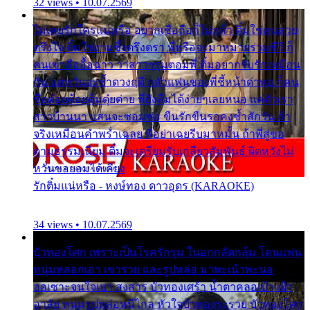
32 views • 10.07.2569
ไม่เคยรักใครแน่หรือ อยากเชื่อถือก็ไม่กล้า ติ๋มใช่คนสวย
ตรึงใจ ติ๋มใช่งามซึ้งตรึงตรา พี่หรือจะมาหมายร่วมชีวี ก็
คนเขาลืออื้อฉาว ว่าสาวๆรุมตอมพี่ ติ๋มอยากรับรักเหมือน
กัน แต่หวั่นจะช้ำดวงฤดี กลัวแฟนของพี่ชี้หน้าด่าทอ ก็คน
ชื่อต๋อยต้อยตุ้มตุ๋ยต่าย พี่ยังลืมได้ง่ายๆเลยหนอ แค่ตัวเรา
สาวบ้านนา แสนจะซอมซ่อ ขืนรักขืนรอคงช้ำสักวัน ถ้า
จริงเหมือนคำพร่ำเฉลย พี่อย่าเฉยรีบมาหมั้น ถ้าพี่สู่ขอ
ตามธรรมเนียม ติ๋มจะเตรียมรับเกลียวสัมพันธ์ ผิดหวังไม่
หวั่นขอยอมได้เคียง
รักติ๋มแน่หรือ - หงษ์ทอง ดาวอุดร (KARAOKE)
34 views • 10.07.2569
บัวทองโศก เพราะเป็นโรครักรุม ในอกกลัดกลุ้ม โดนแฟน
หนุ่มหลอกเอา เขารวย และรูปหล่อ มาพะเน้าพะนอ
ออเซาะจนใจเบา สงสาร บัวทองเศร้า น้ำตาคลอเบ้า เฝ้า
อาลัย หนุ่มรูปหล่อหนีไกล หัวใจบัวทองระรวย บัวทองโศก