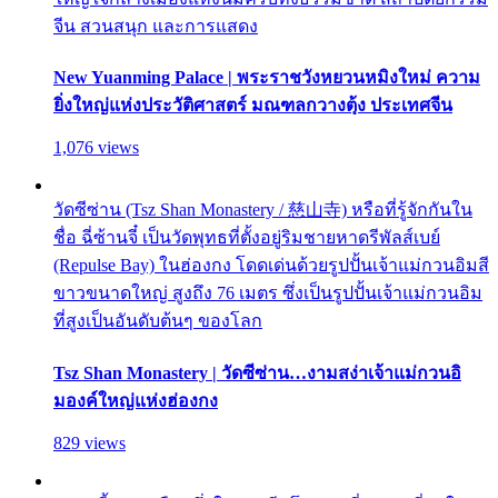
จีน สวนสนุก และการแสดง
New Yuanming Palace | พระราชวังหยวนหมิงใหม่ ความ
ยิ่งใหญ่แห่งประวัติศาสตร์ มณฑลกวางตุ้ง ประเทศจีน
1,076 views
วัดซีซ่าน (Tsz Shan Monastery / 慈山寺) หรือที่รู้จักกันใน
ชื่อ ฉี่ซ้านจี๋ เป็นวัดพุทธที่ตั้งอยู่ริมชายหาดรีพัลส์เบย์
(Repulse Bay) ในฮ่องกง โดดเด่นด้วยรูปปั้นเจ้าแม่กวนอิมสี
ขาวขนาดใหญ่ สูงถึง 76 เมตร ซึ่งเป็นรูปปั้นเจ้าแม่กวนอิม
ที่สูงเป็นอันดับต้นๆ ของโลก
Tsz Shan Monastery | วัดซีซ่าน…งามสง่าเจ้าแม่กวนอิ
มองค์ใหญ่แห่งฮ่องกง
829 views