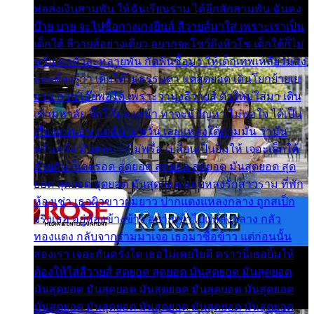
พ่อส่งเงินสามพัน ให้ฉันเรียนราม ได้อีกสักสามพัน ฉันคง
บ๊าย บาย จะไปซื้อกางเกงยีนส์ ลีวายส์มาใส่ เพราะเราเป็น
เด็กใต้ ลีวายส์อย่างเดียว อยากจะโชว์ถึงหิวโซ เด็กใต้ก็ไม่
หวั่น ตกตัวละหลายพัน กัดฟันซื้อมา ให้เด็กเทพเหลียวมอง
และต้องรู้ว่า เด็กใต้ไม่ธรรมดา แต่สุดยอด เดินโยกย้ายเย
ยวน กวนโอ๊ยพอได้ เพราะว่านุ่งลีวายส์ ตัวใหม่ใส่มา เดิน
เข้ามหาลัย จิ๊กโก๊มองหน้า ท่าจะมีปัญหา ไม่พอใจ ได้เป็น
เรื่องแน่นอน แต่ฉันไม่หวั่น เลยแหลงใต้ถามมัน ว่ามัน
พรั่นพรือ มันตอบว่าไม่พรื่อ เปลี่ยนเป็นยิ้มให้ เจอะเด็กใต้
ด้วยกัน ก็เลยรอด สุดยอด สุดยอด สุดยอด มันสุดยอด สุด
ยอด สุดยอด สุดยอด มันสุดยอด แอบหลงรักสาวราม ที่พัก
ห้องเช่า เธอผิวขาวผมยาว ปากแดงแหลงกลาง ถูกสเป็ก
จริงเธอ อยู่ห้องข้างข้าง อยากเข้าไปแหลงกลาง กลัว
ทองแดง กลับจากรามมาเจอ เธอมาซื้อข้าว แต่ก่อนนั้น
สองเรา เจอะกันครั้งใด เธอไม่เคยไยดี คราวนี้เธอยิ้มให้
ต้องให้ใส่ลีวายส์ สุดยอด สุดยอด มันสุดยอด มันสุดยอด
มันสุดยอด มันสุดยอด มันสุดยอด มันสุดยอด มันสุดยอด
มันสุดยอด มันสุดยอด มันสุดยอด มันสุดยอด มันสุดยอด