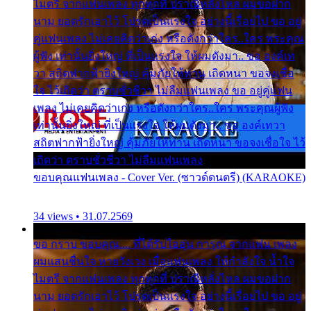
ไมตรี จากแฟนเพลง ทุกทุกที่ ปราณีหลั่งไหล ผมขอฝาก
นาม ยอดรักเอาไว้ โปรดเป็นแรงใจ อย่างนี้เรื่อยไป ขอ อยู่
คู่แฟนเพลง ไม่เคยคิดว่าเก่ง หรือดังกว่าใคร..ใคร พระคุณ
ผู้ฟัง เท่านั้นยิ่งใหญ่ ที่เป็นแรงใจ ให้ผมดังมา.. ขอ องค์เท
วา สถิตฟากฟ้ายิ่งใหญ่ คุ้มภัยให้ท่าน เถิดหนา ขอจงเชื่อ
ใจ ไว้เถิดว่า ตราบชั่วชีวา ไม่ลืมแฟนเพลง ขอ อยู่คู่แฟน
เพลง ไม่เคยคิดว่าเก่ง หรือดังกว่าใคร..ใคร พระคุณผู้ฟัง
เท่านั้นยิ่งใหญ่ ที่เป็นแรงใจ ให้ผมดังมา.. ขอ องค์เทวา
สถิตฟากฟ้ายิ่งใหญ่ คุ้มภัยให้ท่าน เถิดหนา ขอจงเชื่อใจ ไว้
เถิดว่า ตราบชั่วชีวา ไม่ลืมแฟนเพลง
ขอบคุณแฟนเพลง - Cover Ver. (ซาวด์ดนตรี) (KARAOKE)
34 views • 31.07.2569
ขอ กราบ ขอบคุณ.... ที่ได้รับไออุ่น การุณ จากแฟน เพลง
ผมแสนชื่นใจ หายวังเวง เมื่อแฟนเพลง ให้กำลังใจ น้ำใจ
ไมตรี จากแฟนเพลง ทุกทุกที่ ปราณีหลั่งไหล ผมขอฝาก
นาม ยอดรักเอาไว้ โปรดเป็นแรงใจ อย่างนี้เรื่อยไป ขอ อยู่