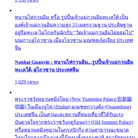
หนานไห่กวนอิม หรือ รูปปั้นเจ้าแม่กวนอิมทะเลใต้ เป็น
องค์เจ้าแม่กวนอิมความสูง 33 เมตรรวมฐาน ประดิษฐาน
อยู่ริมทะเล ไม่ไกลกันนักกับ “วัดเจ้าแม่กวนอิมไม่ยอมไป”
บนเกาะผู่โถวซาน เมืองโจวซาน มณฑลเจ้อเจียง ประเทศ
จีน
Nanhai Guanyin : หนานไห่กวนอิม...รูปปั้นเจ้าแม่กวนอิม
ทะเลใต้, ผู่โถวซาน ประเทศจีน
1,029 views
พระราชวังหยวนหมิงใหม่ (New Yuanming Palace/宮新園
明園) ในเมืองจูไห่ (Zhuhai) มณฑลกวางตุ้ง (Quangdong)
ประเทศจีน เป็นสวนและสถานที่ท่องเที่ยวที่ได้รับแรง
บันดาลใจจากพระราชวังฤดูร้อนเก่า (Old Summer Palace)
หรือหยวนหมิงหยวนในกรุงปักกิ่ง สวนสาธารณะขนาด
ใหญ่ใจกลางเมืองแห่งนี้มีครบทั้งธรรมชาติ สถาปัตยกรรม