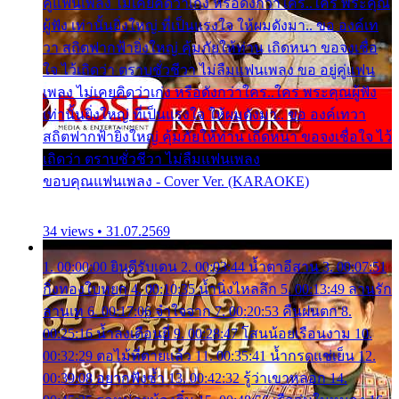
คู่แฟนเพลง ไม่เคยคิดว่าเก่ง หรือดังกว่าใคร..ใคร พระคุณ
ผู้ฟัง เท่านั้นยิ่งใหญ่ ที่เป็นแรงใจ ให้ผมดังมา.. ขอ องค์เท
วา สถิตฟากฟ้ายิ่งใหญ่ คุ้มภัยให้ท่าน เถิดหนา ขอจงเชื่อ
ใจ ไว้เถิดว่า ตราบชั่วชีวา ไม่ลืมแฟนเพลง ขอ อยู่คู่แฟน
เพลง ไม่เคยคิดว่าเก่ง หรือดังกว่าใคร..ใคร พระคุณผู้ฟัง
เท่านั้นยิ่งใหญ่ ที่เป็นแรงใจ ให้ผมดังมา.. ขอ องค์เทวา
สถิตฟากฟ้ายิ่งใหญ่ คุ้มภัยให้ท่าน เถิดหนา ขอจงเชื่อใจ ไว้
เถิดว่า ตราบชั่วชีวา ไม่ลืมแฟนเพลง
ขอบคุณแฟนเพลง - Cover Ver. (KARAOKE)
34 views • 31.07.2569
1. 00:00:00 ยินดีรับเดน 2. 00:03:44 น้ำตาอีสาน 3. 00:07:51
กิ่งทองใบหยก 4. 00:10:35 น้ำนิ่งไหลลึก 5. 00:13:49 ลานรัก
ลานเท 6. 00:17:06 จำใจจาก 7. 00:20:53 คืนฝนตก 8.
00:25:16 น้ำลงเดือนยี่ 9. 00:28:47 โสนน้อยเรือนงาม 10.
00:32:29 ตอไม้ที่ตายแล้ว 11. 00:35:41 น้ำกรดแช่เย็น 12.
00:39:08 อยากฟังซ้ำ 13. 00:42:32 รู้ว่าเขาหลอก 14.