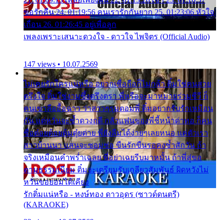
ขอรักคืน 24. 01:19:56 คนเรารักกันยาก 25. 01:23:06 หัวใจ
เถื่อน 26. 01:26:45 อยู่เพื่อลูก
เพลงเพราะเสนาะดวงใจ - ดาวใจ ไพจิตร (Official Audio)
147 views • 10.07.2569
ไม่เคยรักใครแน่หรือ อยากเชื่อถือก็ไม่กล้า ติ๋มใช่คนสวย
ตรึงใจ ติ๋มใช่งามซึ้งตรึงตรา พี่หรือจะมาหมายร่วมชีวี ก็
คนเขาลืออื้อฉาว ว่าสาวๆรุมตอมพี่ ติ๋มอยากรับรักเหมือน
กัน แต่หวั่นจะช้ำดวงฤดี กลัวแฟนของพี่ชี้หน้าด่าทอ ก็คน
ชื่อต๋อยต้อยตุ้มตุ๋ยต่าย พี่ยังลืมได้ง่ายๆเลยหนอ แค่ตัวเรา
สาวบ้านนา แสนจะซอมซ่อ ขืนรักขืนรอคงช้ำสักวัน ถ้า
จริงเหมือนคำพร่ำเฉลย พี่อย่าเฉยรีบมาหมั้น ถ้าพี่สู่ขอ
ตามธรรมเนียม ติ๋มจะเตรียมรับเกลียวสัมพันธ์ ผิดหวังไม่
หวั่นขอยอมได้เคียง
รักติ๋มแน่หรือ - หงษ์ทอง ดาวอุดร (ซาวด์ดนตรี)
(KARAOKE)