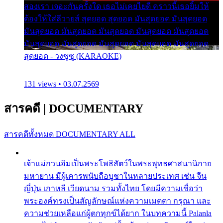
สองเรา เจอะกันครั้งใด เธอไม่เคยไยดี คราวนี้เธอยิ้มให้
ต้องให้ใส่ลีวายส์ สุดยอด สุดยอด มันสุดยอด มันสุดยอด
มันสุดยอด มันสุดยอด มันสุดยอด มันสุดยอด มันสุดยอด
มันสุดยอด มันสุดยอด มันสุดยอด มันสุดยอด มันสุดยอด
สุดยอด - วงซูซู (KARAOKE)
131 views • 03.07.2569
สารคดี
|
DOCUMENTARY
สารคดีทั้งหมด
DOCUMENTARY ALL
เจ้าแม่กวนอิมเป็นพระโพธิสัตว์ในพระพุทธศาสนานิกาย
มหายาน มีผู้เคารพนับถือบูชาในหลายประเทศ เช่น จีน
ญี่ปุ่น เกาหลี เวียดนาม รวมทั้งไทย โดยมีความเชื่อว่า
พระองค์ทรงเป็นสัญลักษณ์แห่งความเมตตา กรุณา และ
ความช่วยเหลือแก่ผู้ตกทุกข์ได้ยาก ในบทความนี้ Palanla