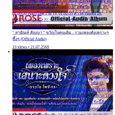
00:45:25 รอหน่อยน้องติ๋ม 15. 00:48:56 เรือล่มในหนอง 16.
00:51:43 บัตรเชิญสีเลือด 17. 00:56:07 อดีตรักโรงทอ 18.
01:00:00 เขมรไล่ควาย 19. 01:02:55 สาวสวนแตง 20.
01:05:51 แอบมอง 21. 01:09:27 พบรักปากน้ำโพ 22.
01:13:06 สายัณห์เมา
" สายัณห์ สัญญา " ขวัญใจคนเดิม - รวมเพลงดังเพราะๆ
ซึ้งๆ (Official Audio)
33 views • 21.07.2569
1. 00:00:00 ทำไมทำฉันได้ 2. 00:03:20 นางฟ้าสลัม 3.
00:06:50 คน 4. 00:10:36 บุญเหลือเกิน 5. 00:13:58 ฝนหยาด
สุดท้าย 6. 00:17:30 ยาใจยาจก 7. 00:20:30 คิดดูให้ดี 8.
00:24:21 ลบรอยแผลรัก 9. 00:27:35 เหมือนใจโดนกรีด 10.
00:30:54 ขบวนการเปาเปียว 11. 00:34:05 คำรำพัน 12.
00:37:20 ปาหนัน 13. 00:40:37 ใจเจ้ากรรม 14. 00:44:15 จูบ
ฉันแล้วจงตายเสีย 15. 00:47:24 ขอสูมาเต๊อะ 16. 00:51:11
คนใจมาร 17. 00:54:50 คืนทรมาน 18. 00:58:25 รักนี้สีดำ
19. 01:01:44 ส่วนเกิน 20. 01:05:42 หยาดน้ำฝนหยดน้ำตา
21. 01:09:13 เหลือเพียงฝัน 22. 01:13:26 เขา 23. 01:16:37