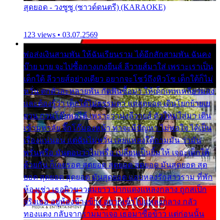
สุดยอด - วงซูซู (ซาวด์ดนตรี) (KARAOKE)
123 views • 03.07.2569
พ่อส่งเงินสามพัน ให้ฉันเรียนราม ได้อีกสักสามพัน ฉันคง
บ๊าย บาย จะไปซื้อกางเกงยีนส์ ลีวายส์มาใส่ เพราะเราเป็น
เด็กใต้ ลีวายส์อย่างเดียว อยากจะโชว์ถึงหิวโซ เด็กใต้ก็ไม่
หวั่น ตกตัวละหลายพัน กัดฟันซื้อมา ให้เด็กเทพเหลียวมอง
และต้องรู้ว่า เด็กใต้ไม่ธรรมดา แต่สุดยอด เดินโยกย้ายเย
ยวน กวนโอ๊ยพอได้ เพราะว่านุ่งลีวายส์ ตัวใหม่ใส่มา เดิน
เข้ามหาลัย จิ๊กโก๊มองหน้า ท่าจะมีปัญหา ไม่พอใจ ได้เป็น
เรื่องแน่นอน แต่ฉันไม่หวั่น เลยแหลงใต้ถามมัน ว่ามัน
พรั่นพรือ มันตอบว่าไม่พรื่อ เปลี่ยนเป็นยิ้มให้ เจอะเด็กใต้
ด้วยกัน ก็เลยรอด สุดยอด สุดยอด สุดยอด มันสุดยอด สุด
ยอด สุดยอด สุดยอด มันสุดยอด แอบหลงรักสาวราม ที่พัก
ห้องเช่า เธอผิวขาวผมยาว ปากแดงแหลงกลาง ถูกสเป็ก
จริงเธอ อยู่ห้องข้างข้าง อยากเข้าไปแหลงกลาง กลัว
ทองแดง กลับจากรามมาเจอ เธอมาซื้อข้าว แต่ก่อนนั้น