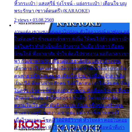
หิ้วกระเป๋า | แสงสุรีย์ รุ่งโรจน์ - แย่งกระเป๋า | เตือนใจ บุญ
พระรักษา (ซาวด์ดนตรี) (KARAOKE)
2 views • 03.08.2569
งานแต่ง เขาแซง แย่งเอาไปก่อน หัวใจอาวรณ์ มาซ่อน อยู่
ในห้องครัว ข้างนอกเจ้าสาว ส่งยิ้ม ให้คนไปทั่ว แต่เรา เฝ้า
อยู่ในครัว ทำตัวเป็นเด็ก ล้างจาน ในเมื่อ เจ้าสาว คือคน
บ้านใกล้ พึ่งพาอาศัย จำใจ ต้องไปช่วยงาน พอถึงเวลา เขา
พา กันเข้าพาขวัญ เพื่อนฝูง เฮฮาดังลั่น แต่เราล้างจาน
เดียวดาย เป็นคนพ่าย บ่มีความหมาย เคียงใจเจ้าบ่าว เป็น
คนพ่าย บ่มีความหมาย เคียงใจเจ้าบ่าว เพื่อนเจ้าสาว ยัง
เป็นบ่ได้ คือคนพ่าย ฮักคน ไม่มีใครสน เขาไม่เห็นคน ที่อยู่
ในครัว เจ้าสาว ก็มัวแต่งตัว สวยเด่น นั่งเคียงเจ้าบ่าว ที่เขา
เฝ้าคอย ใจเต้น หัวใจของเรา ลำเค็ญ ใครจะมองเห็น
ความใน ใจ เศร้า มันร้าวระบม ต้องมาขื่นขม เศร้าตรม
ท่ามความสุขี ช่วยงานเขาแต่ง แต่เรา แล้งมาหลายปี
เมื่อไรหนอจะ โชคดี ได้มีพิธีวิวาห์ หัวใจหล้า คอยไปคอย
มา คือหน้าที่เก่า หัวใจหล้า คอยไปคอยมา คือหน้าที่เก่า