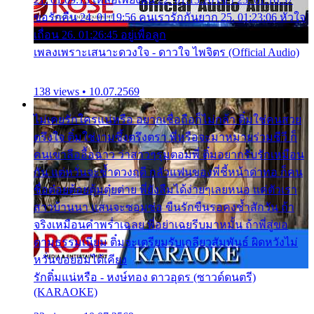
ขอรักคืน 24. 01:19:56 คนเรารักกันยาก 25. 01:23:06 หัวใจ
เถื่อน 26. 01:26:45 อยู่เพื่อลูก
เพลงเพราะเสนาะดวงใจ - ดาวใจ ไพจิตร (Official Audio)
138 views • 10.07.2569
ไม่เคยรักใครแน่หรือ อยากเชื่อถือก็ไม่กล้า ติ๋มใช่คนสวย
ตรึงใจ ติ๋มใช่งามซึ้งตรึงตรา พี่หรือจะมาหมายร่วมชีวี ก็
คนเขาลืออื้อฉาว ว่าสาวๆรุมตอมพี่ ติ๋มอยากรับรักเหมือน
กัน แต่หวั่นจะช้ำดวงฤดี กลัวแฟนของพี่ชี้หน้าด่าทอ ก็คน
ชื่อต๋อยต้อยตุ้มตุ๋ยต่าย พี่ยังลืมได้ง่ายๆเลยหนอ แค่ตัวเรา
สาวบ้านนา แสนจะซอมซ่อ ขืนรักขืนรอคงช้ำสักวัน ถ้า
จริงเหมือนคำพร่ำเฉลย พี่อย่าเฉยรีบมาหมั้น ถ้าพี่สู่ขอ
ตามธรรมเนียม ติ๋มจะเตรียมรับเกลียวสัมพันธ์ ผิดหวังไม่
หวั่นขอยอมได้เคียง
รักติ๋มแน่หรือ - หงษ์ทอง ดาวอุดร (ซาวด์ดนตรี)
(KARAOKE)