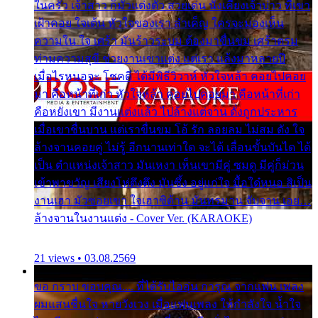
ในครัว เจ้าสาว ก็มัวแต่งตัว สวยเด่น นั่งเคียงเจ้าบ่าว ที่เขา
เฝ้าคอย ใจเต้น หัวใจของเรา ลำเค็ญ ใครจะมองเห็น
ความใน ใจ เศร้า มันร้าวระบม ต้องมาขื่นขม เศร้าตรม
ท่ามความสุขี ช่วยงานเขาแต่ง แต่เรา แล้งมาหลายปี
เมื่อไรหนอจะ โชคดี ได้มีพิธีวิวาห์ หัวใจหล้า คอยไปคอย
มา คือหน้าที่เก่า หัวใจหล้า คอยไปคอยมา คือหน้าที่เก่า
คือหยังเขา มีงานแต่งแล้ว ไปล้างแต่จาน ดั่งถูกประหาร
เมื่อเขาชื่นบาน แต่เราขื่นขม โอ้ รัก ลอยลม ไม่สม ดัง ใจ
ล้างจานคอยคู่ ไม่รู้ อีกนานเท่าใด จะได้ เลื่อนขั้นบันได ได้
เป็น ตำแหน่งเจ้าสาว มันเหงา เห็นเขามีคู่ ซมดู มีคู่ก็ม่วน
เข้าพาขวัญ เสียงโห่ตึงตึง มันซึ้ง อยู่แก่ใจ มื้อใด๋หนอ สิเป็น
งานเฮา มัวซอยเขา ใจเฮาซิด้าน มันทรมาน จับจาน เอย…
ล้างจานในงานแต่ง - Cover Ver. (KARAOKE)
21 views • 03.08.2569
ขอ กราบ ขอบคุณ.... ที่ได้รับไออุ่น การุณ จากแฟน เพลง
ผมแสนชื่นใจ หายวังเวง เมื่อแฟนเพลง ให้กำลังใจ น้ำใจ