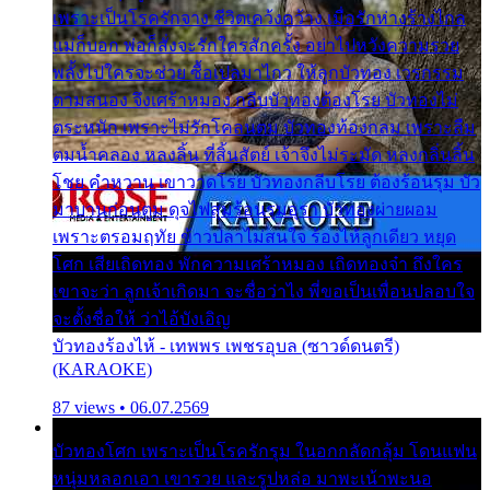
เพราะเป็นโรครักจาง ชีวิตเคว้งคว้าง เมื่อรักห่างร้างไกล
แม่ก็บอก พ่อก็สั่งจะรักใครสักครั้ง อย่าไปหวังความรวย
พลั้งไปใครจะช่วย ซื้อเปลมาไกว ให้ลูกบัวทอง เวรกรรม
ตามสนอง จึงเศร้าหมอง กลีบบัวทองต้องโรย บัวทองไม่
ตระหนัก เพราะไม่รักโคลนตม บัวทองท้องกลม เพราะลืม
ตมน้ำคลอง หลงลิ้น ที่สิ้นสัตย์ เจ้าจึงไม่ระมัด หลงกลิ่นลิ้น
โชย คำหวาน เขาวาดโรย บัวทองกลีบโรย ต้องร้อนรุม บัว
มาบานก่อนตูม ดุจไฟสุมร้อนรุมอุรา บัวทองผ่ายผอม
เพราะตรอมฤทัย ข้าวปลาไม่สนใจ ร้องไห้ลูกเดียว หยุด
โศก เสียเถิดทอง พักความเศร้าหมอง เถิดทองจ๋า ถึงใคร
เขาจะว่า ลูกเจ้าเกิดมา จะชื่อว่าไง พี่ขอเป็นเพื่อนปลอบใจ
จะตั้งชื่อให้ ว่าไอ้บังเอิญ
บัวทองร้องไห้ - เทพพร เพชรอุบล (ซาวด์ดนตรี)
(KARAOKE)
87 views • 06.07.2569
บัวทองโศก เพราะเป็นโรครักรุม ในอกกลัดกลุ้ม โดนแฟน
หนุ่มหลอกเอา เขารวย และรูปหล่อ มาพะเน้าพะนอ