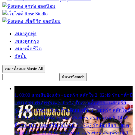
เพลงลูกทุ่ง
เพลงลูกกรุง
เพลงเพื่อชีวิต
อัลบั้ม
เพลงทั้งหมด
Music All
ค้นหา
Search
1. 00:00 สามสิบยังแจ๋ว - ยอดรัก สลักใจ 2. 02:49 รักมาห้าปี
- ศรเพชร ศรสุพรรณ 3. 05:57 รักสาวเสื้อลาย - แสงสุรีย์
รุ่งโรจน์ 4. 09:51 รักสะท้านดินสะเทือน - ยอดรัก สลักใจ 5.
12:23 มอเตอร์ไซค์ทำหล่น - ศรเพชร ศรสุพรรณ 6. 14:49
หิ้วกระเป๋า - แสงสุรีย์ รุ่งโรจน์ 7. 17:57 รักเผื่อเลือก - ยอด
รัก สลักใจ 8. 21:21 น้ำตาไอ้หนุ่ม - ศรเพชร ศรสุพรรณ 9.