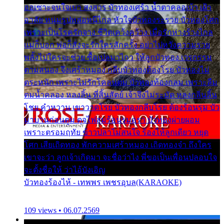
ออเซาะจนใจเบา สงสาร บัวทองเศร้า น้ำตาคลอเบ้า เฝ้า
อาลัย หนุ่มรูปหล่อหนีไกล หัวใจบัวทองระรวย บัวทองโศก
เพราะเป็นโรครักจาง ชีวิตเคว้งคว้าง เมื่อรักห่างร้างไกล
แม่ก็บอก พ่อก็สั่งจะรักใครสักครั้ง อย่าไปหวังความรวย
พลั้งไปใครจะช่วย ซื้อเปลมาไกว ให้ลูกบัวทอง เวรกรรม
ตามสนอง จึงเศร้าหมอง กลีบบัวทองต้องโรย บัวทองไม่
ตระหนัก เพราะไม่รักโคลนตม บัวทองท้องกลม เพราะลืม
ตมน้ำคลอง หลงลิ้น ที่สิ้นสัตย์ เจ้าจึงไม่ระมัด หลงกลิ่นลิ้น
โชย คำหวาน เขาวาดโรย บัวทองกลีบโรย ต้องร้อนรุม บัว
มาบานก่อนตูม ดุจไฟสุมร้อนรุมอุรา บัวทองผ่ายผอม
เพราะตรอมฤทัย ข้าวปลาไม่สนใจ ร้องไห้ลูกเดียว หยุด
โศก เสียเถิดทอง พักความเศร้าหมอง เถิดทองจ๋า ถึงใคร
เขาจะว่า ลูกเจ้าเกิดมา จะชื่อว่าไง พี่ขอเป็นเพื่อนปลอบใจ
จะตั้งชื่อให้ ว่าไอ้บังเอิญ
บัวทองร้องไห้ - เทพพร เพชรอุบล(KARAOKE)
109 views • 06.07.2569