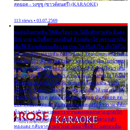
สุดยอด - วงซูซู (ซาวด์ดนตรี) (KARAOKE)
113 views • 03.07.2569
พ่อส่งเงินสามพัน ให้ฉันเรียนราม ได้อีกสักสามพัน ฉันคง
บ๊าย บาย จะไปซื้อกางเกงยีนส์ ลีวายส์มาใส่ เพราะเราเป็น
เด็กใต้ ลีวายส์อย่างเดียว อยากจะโชว์ถึงหิวโซ เด็กใต้ก็ไม่
หวั่น ตกตัวละหลายพัน กัดฟันซื้อมา ให้เด็กเทพเหลียวมอง
และต้องรู้ว่า เด็กใต้ไม่ธรรมดา แต่สุดยอด เดินโยกย้ายเย
ยวน กวนโอ๊ยพอได้ เพราะว่านุ่งลีวายส์ ตัวใหม่ใส่มา เดิน
เข้ามหาลัย จิ๊กโก๊มองหน้า ท่าจะมีปัญหา ไม่พอใจ ได้เป็น
เรื่องแน่นอน แต่ฉันไม่หวั่น เลยแหลงใต้ถามมัน ว่ามัน
พรั่นพรือ มันตอบว่าไม่พรื่อ เปลี่ยนเป็นยิ้มให้ เจอะเด็กใต้
ด้วยกัน ก็เลยรอด สุดยอด สุดยอด สุดยอด มันสุดยอด สุด
ยอด สุดยอด สุดยอด มันสุดยอด แอบหลงรักสาวราม ที่พัก
ห้องเช่า เธอผิวขาวผมยาว ปากแดงแหลงกลาง ถูกสเป็ก
จริงเธอ อยู่ห้องข้างข้าง อยากเข้าไปแหลงกลาง กลัว
ทองแดง กลับจากรามมาเจอ เธอมาซื้อข้าว แต่ก่อนนั้น