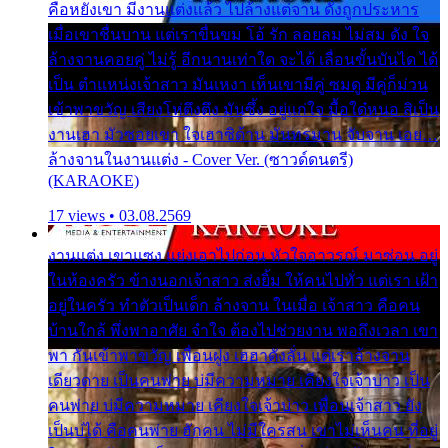
คือหยังเขา มีงานแต่งแล้ว ไปล้างแต่จาน ดั่งถูกประหาร
เมื่อเขาชื่นบาน แต่เราขื่นขม โอ้ รัก ลอยลม ไม่สม ดัง ใจ
ล้างจานคอยคู่ ไม่รู้ อีกนานเท่าใด จะได้ เลื่อนขั้นบันได ได้
เป็น ตำแหน่งเจ้าสาว มันเหงา เห็นเขามีคู่ ซมดู มีคู่ก็ม่วน
เข้าพาขวัญ เสียงโห่ตึงตึง มันซึ้ง อยู่แก่ใจ มื้อใด๋หนอ สิเป็น
งานเฮา มัวซอยเขา ใจเฮาซิด้าน มันทรมาน จับจาน เอย…
ล้างจานในงานแต่ง - Cover Ver. (ซาวด์ดนตรี)
(KARAOKE)
17 views • 03.08.2569
งานแต่ง เขาแซง แย่งเอาไปก่อน หัวใจอาวรณ์ มาซ่อน อยู่
ในห้องครัว ข้างนอกเจ้าสาว ส่งยิ้ม ให้คนไปทั่ว แต่เรา เฝ้า
อยู่ในครัว ทำตัวเป็นเด็ก ล้างจาน ในเมื่อ เจ้าสาว คือคน
บ้านใกล้ พึ่งพาอาศัย จำใจ ต้องไปช่วยงาน พอถึงเวลา เขา
พา กันเข้าพาขวัญ เพื่อนฝูง เฮฮาดังลั่น แต่เราล้างจาน
เดียวดาย เป็นคนพ่าย บ่มีความหมาย เคียงใจเจ้าบ่าว เป็น
คนพ่าย บ่มีความหมาย เคียงใจเจ้าบ่าว เพื่อนเจ้าสาว ยัง
เป็นบ่ได้ คือคนพ่าย ฮักคน ไม่มีใครสน เขาไม่เห็นคน ที่อยู่