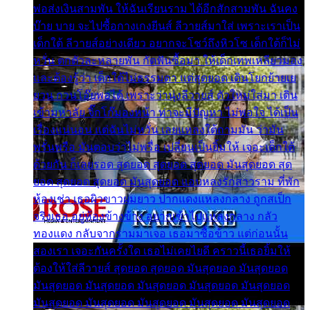
พ่อส่งเงินสามพัน ให้ฉันเรียนราม ได้อีกสักสามพัน ฉันคง
บ๊าย บาย จะไปซื้อกางเกงยีนส์ ลีวายส์มาใส่ เพราะเราเป็น
เด็กใต้ ลีวายส์อย่างเดียว อยากจะโชว์ถึงหิวโซ เด็กใต้ก็ไม่
หวั่น ตกตัวละหลายพัน กัดฟันซื้อมา ให้เด็กเทพเหลียวมอง
และต้องรู้ว่า เด็กใต้ไม่ธรรมดา แต่สุดยอด เดินโยกย้ายเย
ยวน กวนโอ๊ยพอได้ เพราะว่านุ่งลีวายส์ ตัวใหม่ใส่มา เดิน
เข้ามหาลัย จิ๊กโก๊มองหน้า ท่าจะมีปัญหา ไม่พอใจ ได้เป็น
เรื่องแน่นอน แต่ฉันไม่หวั่น เลยแหลงใต้ถามมัน ว่ามัน
พรั่นพรือ มันตอบว่าไม่พรื่อ เปลี่ยนเป็นยิ้มให้ เจอะเด็กใต้
ด้วยกัน ก็เลยรอด สุดยอด สุดยอด สุดยอด มันสุดยอด สุด
ยอด สุดยอด สุดยอด มันสุดยอด แอบหลงรักสาวราม ที่พัก
ห้องเช่า เธอผิวขาวผมยาว ปากแดงแหลงกลาง ถูกสเป็ก
จริงเธอ อยู่ห้องข้างข้าง อยากเข้าไปแหลงกลาง กลัว
ทองแดง กลับจากรามมาเจอ เธอมาซื้อข้าว แต่ก่อนนั้น
สองเรา เจอะกันครั้งใด เธอไม่เคยไยดี คราวนี้เธอยิ้มให้
ต้องให้ใส่ลีวายส์ สุดยอด สุดยอด มันสุดยอด มันสุดยอด
มันสุดยอด มันสุดยอด มันสุดยอด มันสุดยอด มันสุดยอด
มันสุดยอด มันสุดยอด มันสุดยอด มันสุดยอด มันสุดยอด