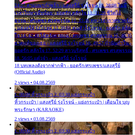
24:27 สามเณรกำพร้า - แสงสุรีย์ รุ่งโรจน์ 10. 28:08 ไม่มี
เวลาไปหาเมียน้อย - ยอดรัก สลักใจ 11. 31:29 ชีวิตไอ้
ธรรม - ศรเพชร ศรสุพรรณ 12. 35:26 ทหารอากาศขาดรัก
- แสงสุรีย์ รุ่งโรจน์ 13. 39:01 คนหัวใจโทรม - ยอดรัก สลัก
ใจ 14. 42:49 ไอ้หวังตายแน่ - ศรเพชร ศรสุพรรณ 15. 46:35
ธาตุแท้ของเธอ - แสงสุรีย์ รุ่งโรจน์ 16. 49:57 กำนันกำใน -
ยอดรัก สลักใจ 17. 52:29 สาวบริสุทธิ์ - ศรเพชร ศรสุพรรณ
18. 56:05 แต๋วจ๋า - แสงสุรีย์ รุ่งโรจน์
18 บทเพลงดังจากฟากฟ้า - ยอดรัก/ศรเพชร/แสงสุรีย์
(Official Audio)
2 views • 04.08.2569
1. 00:00 หิ้วกระเป๋า 2. 03:30 แย่งกระเป๋า
หิ้วกระเป๋า | แสงสุรีย์ รุ่งโรจน์ - แย่งกระเป๋า | เตือนใจ บุญ
พระรักษา (KARAOKE)
2 views • 03.08.2569
1. 00:00 หิ้วกระเป๋า 2. 03:30 แย่งกระเป๋า