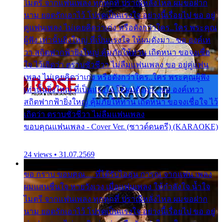
ไมตรี จากแฟนเพลง ทุกทุกที่ ปราณีหลั่งไหล ผมขอฝาก
นาม ยอดรักเอาไว้ โปรดเป็นแรงใจ อย่างนี้เรื่อยไป ขอ อยู่
คู่แฟนเพลง ไม่เคยคิดว่าเก่ง หรือดังกว่าใคร..ใคร พระคุณ
ผู้ฟัง เท่านั้นยิ่งใหญ่ ที่เป็นแรงใจ ให้ผมดังมา.. ขอ องค์เท
วา สถิตฟากฟ้ายิ่งใหญ่ คุ้มภัยให้ท่าน เถิดหนา ขอจงเชื่อ
ใจ ไว้เถิดว่า ตราบชั่วชีวา ไม่ลืมแฟนเพลง ขอ อยู่คู่แฟน
เพลง ไม่เคยคิดว่าเก่ง หรือดังกว่าใคร..ใคร พระคุณผู้ฟัง
เท่านั้นยิ่งใหญ่ ที่เป็นแรงใจ ให้ผมดังมา.. ขอ องค์เทวา
สถิตฟากฟ้ายิ่งใหญ่ คุ้มภัยให้ท่าน เถิดหนา ขอจงเชื่อใจ ไว้
เถิดว่า ตราบชั่วชีวา ไม่ลืมแฟนเพลง
ขอบคุณแฟนเพลง - Cover Ver. (ซาวด์ดนตรี) (KARAOKE)
24 views • 31.07.2569
ขอ กราบ ขอบคุณ.... ที่ได้รับไออุ่น การุณ จากแฟน เพลง
ผมแสนชื่นใจ หายวังเวง เมื่อแฟนเพลง ให้กำลังใจ น้ำใจ
ไมตรี จากแฟนเพลง ทุกทุกที่ ปราณีหลั่งไหล ผมขอฝาก
นาม ยอดรักเอาไว้ โปรดเป็นแรงใจ อย่างนี้เรื่อยไป ขอ อยู่