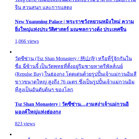
จีน สวนสนุก และการแสดง
New Yuanming Palace | พระราชวังหยวนหมิงใหม่ ความ
ยิ่งใหญ่แห่งประวัติศาสตร์ มณฑลกวางตุ้ง ประเทศจีน
1,066 views
วัดซีซ่าน (Tsz Shan Monastery / 慈山寺) หรือที่รู้จักกันใน
ชื่อ ฉี่ซ้านจี๋ เป็นวัดพุทธที่ตั้งอยู่ริมชายหาดรีพัลส์เบย์
(Repulse Bay) ในฮ่องกง โดดเด่นด้วยรูปปั้นเจ้าแม่กวนอิมสี
ขาวขนาดใหญ่ สูงถึง 76 เมตร ซึ่งเป็นรูปปั้นเจ้าแม่กวนอิม
ที่สูงเป็นอันดับต้นๆ ของโลก
Tsz Shan Monastery | วัดซีซ่าน…งามสง่าเจ้าแม่กวนอิ
มองค์ใหญ่แห่งฮ่องกง
823 views