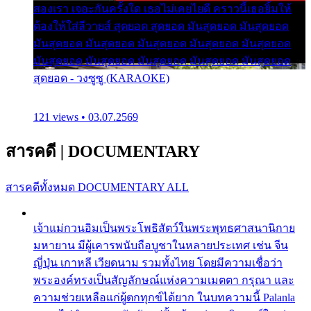
สองเรา เจอะกันครั้งใด เธอไม่เคยไยดี คราวนี้เธอยิ้มให้
ต้องให้ใส่ลีวายส์ สุดยอด สุดยอด มันสุดยอด มันสุดยอด
มันสุดยอด มันสุดยอด มันสุดยอด มันสุดยอด มันสุดยอด
มันสุดยอด มันสุดยอด มันสุดยอด มันสุดยอด มันสุดยอด
สุดยอด - วงซูซู (KARAOKE)
121 views • 03.07.2569
สารคดี
|
DOCUMENTARY
สารคดีทั้งหมด
DOCUMENTARY ALL
เจ้าแม่กวนอิมเป็นพระโพธิสัตว์ในพระพุทธศาสนานิกาย
มหายาน มีผู้เคารพนับถือบูชาในหลายประเทศ เช่น จีน
ญี่ปุ่น เกาหลี เวียดนาม รวมทั้งไทย โดยมีความเชื่อว่า
พระองค์ทรงเป็นสัญลักษณ์แห่งความเมตตา กรุณา และ
ความช่วยเหลือแก่ผู้ตกทุกข์ได้ยาก ในบทความนี้ Palanla