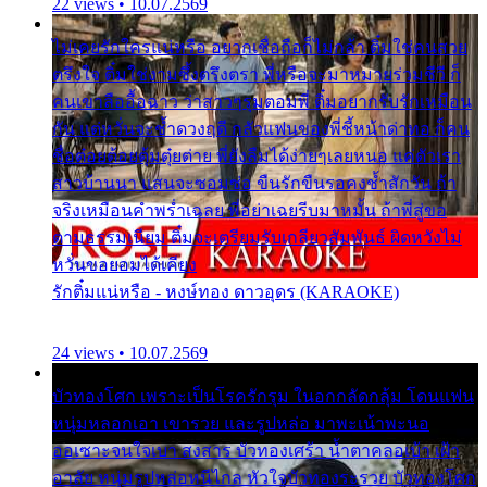
22 views • 10.07.2569
ไม่เคยรักใครแน่หรือ อยากเชื่อถือก็ไม่กล้า ติ๋มใช่คนสวย
ตรึงใจ ติ๋มใช่งามซึ้งตรึงตรา พี่หรือจะมาหมายร่วมชีวี ก็
คนเขาลืออื้อฉาว ว่าสาวๆรุมตอมพี่ ติ๋มอยากรับรักเหมือน
กัน แต่หวั่นจะช้ำดวงฤดี กลัวแฟนของพี่ชี้หน้าด่าทอ ก็คน
ชื่อต๋อยต้อยตุ้มตุ๋ยต่าย พี่ยังลืมได้ง่ายๆเลยหนอ แค่ตัวเรา
สาวบ้านนา แสนจะซอมซ่อ ขืนรักขืนรอคงช้ำสักวัน ถ้า
จริงเหมือนคำพร่ำเฉลย พี่อย่าเฉยรีบมาหมั้น ถ้าพี่สู่ขอ
ตามธรรมเนียม ติ๋มจะเตรียมรับเกลียวสัมพันธ์ ผิดหวังไม่
หวั่นขอยอมได้เคียง
รักติ๋มแน่หรือ - หงษ์ทอง ดาวอุดร (KARAOKE)
24 views • 10.07.2569
บัวทองโศก เพราะเป็นโรครักรุม ในอกกลัดกลุ้ม โดนแฟน
หนุ่มหลอกเอา เขารวย และรูปหล่อ มาพะเน้าพะนอ
ออเซาะจนใจเบา สงสาร บัวทองเศร้า น้ำตาคลอเบ้า เฝ้า
อาลัย หนุ่มรูปหล่อหนีไกล หัวใจบัวทองระรวย บัวทองโศก