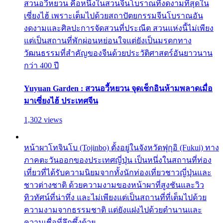
สวนอวี้หยวน คือหนึ่งในสวนจีนโบราณที่งดงามที่สุดใน
เซี่ยงไฮ้ เพราะเต็มไปด้วยสถาปัตยกรรมจีนโบราณอัน
งดงามและศิลปะการจัดสวนที่ประณีต สวนแห่งนี้ไม่เพียง
แต่เป็นสถานที่พักผ่อนหย่อนใจแต่ยังเป็นมรดกทาง
วัฒนธรรมที่สำคัญของจีนด้วยประวัติศาสตร์อันยาวนาน
กว่า 400 ปี
Yuyuan Garden : สวนอวี้หยวน จุดเช็กอินห้ามพลาดเมื่อ
มาเซี่ยงไฮ้ ประเทศจีน
1,302 views
หน้าผาโทจินโบ (Tojinbo) ตั้งอยู่ในจังหวัดฟุกุอิ (Fukui) ทาง
ภาคตะวันออกของประเทศญี่ปุ่น เป็นหนึ่งในสถานที่ท่อง
เที่ยวที่ได้รับความนิยมจากทั้งนักท่องเที่ยวชาวญี่ปุ่นและ
ชาวต่างชาติ ด้วยความงามของหน้าผาที่สูงชันและวิว
ทิวทัศน์ที่น่าทึ่ง และไม่เพียงแต่เป็นสถานที่ที่เต็มไปด้วย
ความงามจากธรรมชาติ แต่ยังแฝงไปด้วยตำนานและ
ความเชื่อที่ลึกซึ้งด้วย