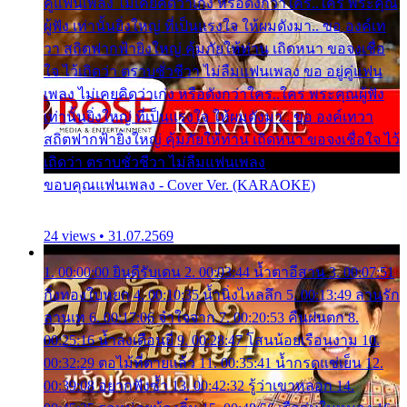
คู่แฟนเพลง ไม่เคยคิดว่าเก่ง หรือดังกว่าใคร..ใคร พระคุณ
ผู้ฟัง เท่านั้นยิ่งใหญ่ ที่เป็นแรงใจ ให้ผมดังมา.. ขอ องค์เท
วา สถิตฟากฟ้ายิ่งใหญ่ คุ้มภัยให้ท่าน เถิดหนา ขอจงเชื่อ
ใจ ไว้เถิดว่า ตราบชั่วชีวา ไม่ลืมแฟนเพลง ขอ อยู่คู่แฟน
เพลง ไม่เคยคิดว่าเก่ง หรือดังกว่าใคร..ใคร พระคุณผู้ฟัง
เท่านั้นยิ่งใหญ่ ที่เป็นแรงใจ ให้ผมดังมา.. ขอ องค์เทวา
สถิตฟากฟ้ายิ่งใหญ่ คุ้มภัยให้ท่าน เถิดหนา ขอจงเชื่อใจ ไว้
เถิดว่า ตราบชั่วชีวา ไม่ลืมแฟนเพลง
ขอบคุณแฟนเพลง - Cover Ver. (KARAOKE)
24 views • 31.07.2569
1. 00:00:00 ยินดีรับเดน 2. 00:03:44 น้ำตาอีสาน 3. 00:07:51
กิ่งทองใบหยก 4. 00:10:35 น้ำนิ่งไหลลึก 5. 00:13:49 ลานรัก
ลานเท 6. 00:17:06 จำใจจาก 7. 00:20:53 คืนฝนตก 8.
00:25:16 น้ำลงเดือนยี่ 9. 00:28:47 โสนน้อยเรือนงาม 10.
00:32:29 ตอไม้ที่ตายแล้ว 11. 00:35:41 น้ำกรดแช่เย็น 12.
00:39:08 อยากฟังซ้ำ 13. 00:42:32 รู้ว่าเขาหลอก 14.