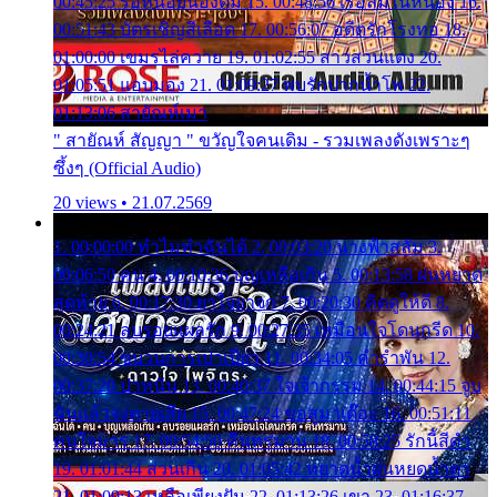
00:45:25 รอหน่อยน้องติ๋ม 15. 00:48:56 เรือล่มในหนอง 16.
00:51:43 บัตรเชิญสีเลือด 17. 00:56:07 อดีตรักโรงทอ 18.
01:00:00 เขมรไล่ควาย 19. 01:02:55 สาวสวนแตง 20.
01:05:51 แอบมอง 21. 01:09:27 พบรักปากน้ำโพ 22.
01:13:06 สายัณห์เมา
" สายัณห์ สัญญา " ขวัญใจคนเดิม - รวมเพลงดังเพราะๆ
ซึ้งๆ (Official Audio)
20 views • 21.07.2569
1. 00:00:00 ทำไมทำฉันได้ 2. 00:03:20 นางฟ้าสลัม 3.
00:06:50 คน 4. 00:10:36 บุญเหลือเกิน 5. 00:13:58 ฝนหยาด
สุดท้าย 6. 00:17:30 ยาใจยาจก 7. 00:20:30 คิดดูให้ดี 8.
00:24:21 ลบรอยแผลรัก 9. 00:27:35 เหมือนใจโดนกรีด 10.
00:30:54 ขบวนการเปาเปียว 11. 00:34:05 คำรำพัน 12.
00:37:20 ปาหนัน 13. 00:40:37 ใจเจ้ากรรม 14. 00:44:15 จูบ
ฉันแล้วจงตายเสีย 15. 00:47:24 ขอสูมาเต๊อะ 16. 00:51:11
คนใจมาร 17. 00:54:50 คืนทรมาน 18. 00:58:25 รักนี้สีดำ
19. 01:01:44 ส่วนเกิน 20. 01:05:42 หยาดน้ำฝนหยดน้ำตา
21. 01:09:13 เหลือเพียงฝัน 22. 01:13:26 เขา 23. 01:16:37