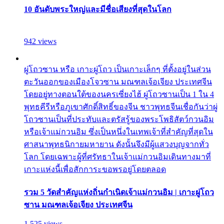
10 อันดับพระใหญ่และมีชื่อเสียงที่สุดในโลก
942 views
ผู่โถวซาน หรือ เกาะผู่โถว เป็นเกาะเล็กๆ ที่ตั้งอยู่ในส่วน
ตะวันออกของเมืองโจวซาน มณฑลเจ้อเจียง ประเทศจีน
โดยอยู่ทางตอนใต้ของนครเซี่ยงไฮ้ ผู่โถวซานเป็น 1 ใน 4
พุทธคีรีหรือภูเขาศักดิ์สิทธิ์ของจีน ชาวพุทธจีนเชื่อกันว่าผู่
โถวซานเป็นที่ประทับและตรัสรู้ของพระโพธิสัตว์กวนอิม
หรือเจ้าแม่กวนอิม ซึ่งเป็นหนึ่งในเทพเจ้าที่สำคัญที่สุดใน
ศาสนาพุทธนิกายมหายาน ดังนั้นจึงมีผู้แสวงบุญจากทั่ว
โลก โดยเฉพาะผู้ที่ศรัทธาในเจ้าแม่กวนอิมเดินทางมาที่
เกาะแห่งนี้เพื่อสักการะขอพรอยู่โดยตลอด
รวม 5 วัดสำคัญแห่งถิ่นกำเนิดเจ้าแม่กวนอิม | เกาะผู่โถว
ซาน มณฑลเจ้อเจียง ประเทศจีน
1,525 views