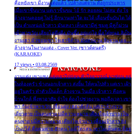
คือหยังเขา มีงานแต่งแล้ว ไปล้างแต่จาน ดั่งถูกประหาร
เมื่อเขาชื่นบาน แต่เราขื่นขม โอ้ รัก ลอยลม ไม่สม ดัง ใจ
ล้างจานคอยคู่ ไม่รู้ อีกนานเท่าใด จะได้ เลื่อนขั้นบันได ได้
เป็น ตำแหน่งเจ้าสาว มันเหงา เห็นเขามีคู่ ซมดู มีคู่ก็ม่วน
เข้าพาขวัญ เสียงโห่ตึงตึง มันซึ้ง อยู่แก่ใจ มื้อใด๋หนอ สิเป็น
งานเฮา มัวซอยเขา ใจเฮาซิด้าน มันทรมาน จับจาน เอย…
ล้างจานในงานแต่ง - Cover Ver. (ซาวด์ดนตรี)
(KARAOKE)
17 views • 03.08.2569
งานแต่ง เขาแซง แย่งเอาไปก่อน หัวใจอาวรณ์ มาซ่อน อยู่
ในห้องครัว ข้างนอกเจ้าสาว ส่งยิ้ม ให้คนไปทั่ว แต่เรา เฝ้า
อยู่ในครัว ทำตัวเป็นเด็ก ล้างจาน ในเมื่อ เจ้าสาว คือคน
บ้านใกล้ พึ่งพาอาศัย จำใจ ต้องไปช่วยงาน พอถึงเวลา เขา
พา กันเข้าพาขวัญ เพื่อนฝูง เฮฮาดังลั่น แต่เราล้างจาน
เดียวดาย เป็นคนพ่าย บ่มีความหมาย เคียงใจเจ้าบ่าว เป็น
คนพ่าย บ่มีความหมาย เคียงใจเจ้าบ่าว เพื่อนเจ้าสาว ยัง
เป็นบ่ได้ คือคนพ่าย ฮักคน ไม่มีใครสน เขาไม่เห็นคน ที่อยู่