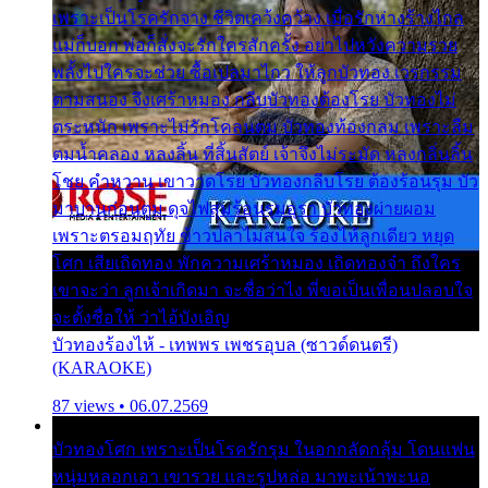
เพราะเป็นโรครักจาง ชีวิตเคว้งคว้าง เมื่อรักห่างร้างไกล
แม่ก็บอก พ่อก็สั่งจะรักใครสักครั้ง อย่าไปหวังความรวย
พลั้งไปใครจะช่วย ซื้อเปลมาไกว ให้ลูกบัวทอง เวรกรรม
ตามสนอง จึงเศร้าหมอง กลีบบัวทองต้องโรย บัวทองไม่
ตระหนัก เพราะไม่รักโคลนตม บัวทองท้องกลม เพราะลืม
ตมน้ำคลอง หลงลิ้น ที่สิ้นสัตย์ เจ้าจึงไม่ระมัด หลงกลิ่นลิ้น
โชย คำหวาน เขาวาดโรย บัวทองกลีบโรย ต้องร้อนรุม บัว
มาบานก่อนตูม ดุจไฟสุมร้อนรุมอุรา บัวทองผ่ายผอม
เพราะตรอมฤทัย ข้าวปลาไม่สนใจ ร้องไห้ลูกเดียว หยุด
โศก เสียเถิดทอง พักความเศร้าหมอง เถิดทองจ๋า ถึงใคร
เขาจะว่า ลูกเจ้าเกิดมา จะชื่อว่าไง พี่ขอเป็นเพื่อนปลอบใจ
จะตั้งชื่อให้ ว่าไอ้บังเอิญ
บัวทองร้องไห้ - เทพพร เพชรอุบล (ซาวด์ดนตรี)
(KARAOKE)
87 views • 06.07.2569
บัวทองโศก เพราะเป็นโรครักรุม ในอกกลัดกลุ้ม โดนแฟน
หนุ่มหลอกเอา เขารวย และรูปหล่อ มาพะเน้าพะนอ