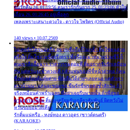
ขอรักคืน 24. 01:19:56 คนเรารักกันยาก 25. 01:23:06 หัวใจ
เถื่อน 26. 01:26:45 อยู่เพื่อลูก
เพลงเพราะเสนาะดวงใจ - ดาวใจ ไพจิตร (Official Audio)
140 views • 10.07.2569
ไม่เคยรักใครแน่หรือ อยากเชื่อถือก็ไม่กล้า ติ๋มใช่คนสวย
ตรึงใจ ติ๋มใช่งามซึ้งตรึงตรา พี่หรือจะมาหมายร่วมชีวี ก็
คนเขาลืออื้อฉาว ว่าสาวๆรุมตอมพี่ ติ๋มอยากรับรักเหมือน
กัน แต่หวั่นจะช้ำดวงฤดี กลัวแฟนของพี่ชี้หน้าด่าทอ ก็คน
ชื่อต๋อยต้อยตุ้มตุ๋ยต่าย พี่ยังลืมได้ง่ายๆเลยหนอ แค่ตัวเรา
สาวบ้านนา แสนจะซอมซ่อ ขืนรักขืนรอคงช้ำสักวัน ถ้า
จริงเหมือนคำพร่ำเฉลย พี่อย่าเฉยรีบมาหมั้น ถ้าพี่สู่ขอ
ตามธรรมเนียม ติ๋มจะเตรียมรับเกลียวสัมพันธ์ ผิดหวังไม่
หวั่นขอยอมได้เคียง
รักติ๋มแน่หรือ - หงษ์ทอง ดาวอุดร (ซาวด์ดนตรี)
(KARAOKE)