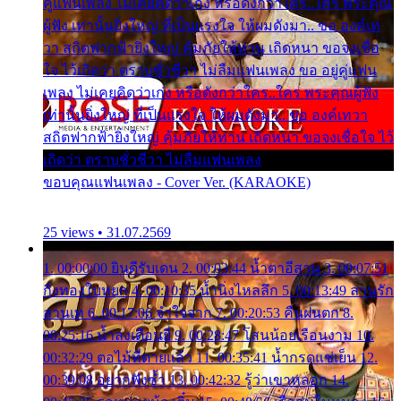
คู่แฟนเพลง ไม่เคยคิดว่าเก่ง หรือดังกว่าใคร..ใคร พระคุณ
ผู้ฟัง เท่านั้นยิ่งใหญ่ ที่เป็นแรงใจ ให้ผมดังมา.. ขอ องค์เท
วา สถิตฟากฟ้ายิ่งใหญ่ คุ้มภัยให้ท่าน เถิดหนา ขอจงเชื่อ
ใจ ไว้เถิดว่า ตราบชั่วชีวา ไม่ลืมแฟนเพลง ขอ อยู่คู่แฟน
เพลง ไม่เคยคิดว่าเก่ง หรือดังกว่าใคร..ใคร พระคุณผู้ฟัง
เท่านั้นยิ่งใหญ่ ที่เป็นแรงใจ ให้ผมดังมา.. ขอ องค์เทวา
สถิตฟากฟ้ายิ่งใหญ่ คุ้มภัยให้ท่าน เถิดหนา ขอจงเชื่อใจ ไว้
เถิดว่า ตราบชั่วชีวา ไม่ลืมแฟนเพลง
ขอบคุณแฟนเพลง - Cover Ver. (KARAOKE)
25 views • 31.07.2569
1. 00:00:00 ยินดีรับเดน 2. 00:03:44 น้ำตาอีสาน 3. 00:07:51
กิ่งทองใบหยก 4. 00:10:35 น้ำนิ่งไหลลึก 5. 00:13:49 ลานรัก
ลานเท 6. 00:17:06 จำใจจาก 7. 00:20:53 คืนฝนตก 8.
00:25:16 น้ำลงเดือนยี่ 9. 00:28:47 โสนน้อยเรือนงาม 10.
00:32:29 ตอไม้ที่ตายแล้ว 11. 00:35:41 น้ำกรดแช่เย็น 12.
00:39:08 อยากฟังซ้ำ 13. 00:42:32 รู้ว่าเขาหลอก 14.