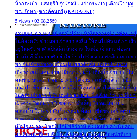
หิ้วกระเป๋า | แสงสุรีย์ รุ่งโรจน์ - แย่งกระเป๋า | เตือนใจ บุญ
พระรักษา (ซาวด์ดนตรี) (KARAOKE)
5 views • 03.08.2569
งานแต่ง เขาแซง แย่งเอาไปก่อน หัวใจอาวรณ์ มาซ่อน อยู่
ในห้องครัว ข้างนอกเจ้าสาว ส่งยิ้ม ให้คนไปทั่ว แต่เรา เฝ้า
อยู่ในครัว ทำตัวเป็นเด็ก ล้างจาน ในเมื่อ เจ้าสาว คือคน
บ้านใกล้ พึ่งพาอาศัย จำใจ ต้องไปช่วยงาน พอถึงเวลา เขา
พา กันเข้าพาขวัญ เพื่อนฝูง เฮฮาดังลั่น แต่เราล้างจาน
เดียวดาย เป็นคนพ่าย บ่มีความหมาย เคียงใจเจ้าบ่าว เป็น
คนพ่าย บ่มีความหมาย เคียงใจเจ้าบ่าว เพื่อนเจ้าสาว ยัง
เป็นบ่ได้ คือคนพ่าย ฮักคน ไม่มีใครสน เขาไม่เห็นคน ที่อยู่
ในครัว เจ้าสาว ก็มัวแต่งตัว สวยเด่น นั่งเคียงเจ้าบ่าว ที่เขา
เฝ้าคอย ใจเต้น หัวใจของเรา ลำเค็ญ ใครจะมองเห็น
ความใน ใจ เศร้า มันร้าวระบม ต้องมาขื่นขม เศร้าตรม
ท่ามความสุขี ช่วยงานเขาแต่ง แต่เรา แล้งมาหลายปี
เมื่อไรหนอจะ โชคดี ได้มีพิธีวิวาห์ หัวใจหล้า คอยไปคอย
มา คือหน้าที่เก่า หัวใจหล้า คอยไปคอยมา คือหน้าที่เก่า