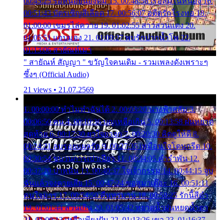
00:45:25 รอหน่อยน้องติ๋ม 15. 00:48:56 เรือล่มในหนอง 16.
00:51:43 บัตรเชิญสีเลือด 17. 00:56:07 อดีตรักโรงทอ 18.
01:00:00 เขมรไล่ควาย 19. 01:02:55 สาวสวนแตง 20.
01:05:51 แอบมอง 21. 01:09:27 พบรักปากน้ำโพ 22.
01:13:06 สายัณห์เมา
" สายัณห์ สัญญา " ขวัญใจคนเดิม - รวมเพลงดังเพราะๆ
ซึ้งๆ (Official Audio)
21 views • 21.07.2569
1. 00:00:00 ทำไมทำฉันได้ 2. 00:03:20 นางฟ้าสลัม 3.
00:06:50 คน 4. 00:10:36 บุญเหลือเกิน 5. 00:13:58 ฝนหยาด
สุดท้าย 6. 00:17:30 ยาใจยาจก 7. 00:20:30 คิดดูให้ดี 8.
00:24:21 ลบรอยแผลรัก 9. 00:27:35 เหมือนใจโดนกรีด 10.
00:30:54 ขบวนการเปาเปียว 11. 00:34:05 คำรำพัน 12.
00:37:20 ปาหนัน 13. 00:40:37 ใจเจ้ากรรม 14. 00:44:15 จูบ
ฉันแล้วจงตายเสีย 15. 00:47:24 ขอสูมาเต๊อะ 16. 00:51:11
คนใจมาร 17. 00:54:50 คืนทรมาน 18. 00:58:25 รักนี้สีดำ
19. 01:01:44 ส่วนเกิน 20. 01:05:42 หยาดน้ำฝนหยดน้ำตา
21. 01:09:13 เหลือเพียงฝัน 22. 01:13:26 เขา 23. 01:16:37