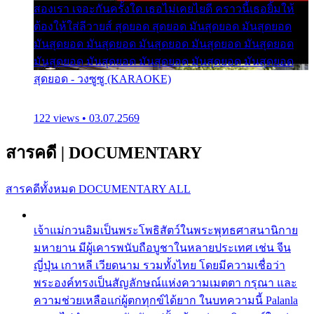
สองเรา เจอะกันครั้งใด เธอไม่เคยไยดี คราวนี้เธอยิ้มให้
ต้องให้ใส่ลีวายส์ สุดยอด สุดยอด มันสุดยอด มันสุดยอด
มันสุดยอด มันสุดยอด มันสุดยอด มันสุดยอด มันสุดยอด
มันสุดยอด มันสุดยอด มันสุดยอด มันสุดยอด มันสุดยอด
สุดยอด - วงซูซู (KARAOKE)
122 views • 03.07.2569
สารคดี
|
DOCUMENTARY
สารคดีทั้งหมด
DOCUMENTARY ALL
เจ้าแม่กวนอิมเป็นพระโพธิสัตว์ในพระพุทธศาสนานิกาย
มหายาน มีผู้เคารพนับถือบูชาในหลายประเทศ เช่น จีน
ญี่ปุ่น เกาหลี เวียดนาม รวมทั้งไทย โดยมีความเชื่อว่า
พระองค์ทรงเป็นสัญลักษณ์แห่งความเมตตา กรุณา และ
ความช่วยเหลือแก่ผู้ตกทุกข์ได้ยาก ในบทความนี้ Palanla