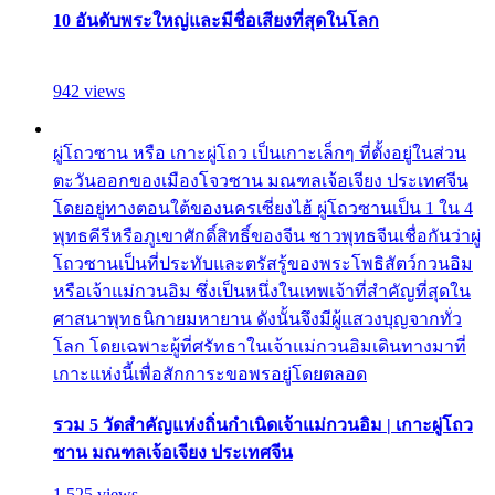
10 อันดับพระใหญ่และมีชื่อเสียงที่สุดในโลก
942 views
ผู่โถวซาน หรือ เกาะผู่โถว เป็นเกาะเล็กๆ ที่ตั้งอยู่ในส่วน
ตะวันออกของเมืองโจวซาน มณฑลเจ้อเจียง ประเทศจีน
โดยอยู่ทางตอนใต้ของนครเซี่ยงไฮ้ ผู่โถวซานเป็น 1 ใน 4
พุทธคีรีหรือภูเขาศักดิ์สิทธิ์ของจีน ชาวพุทธจีนเชื่อกันว่าผู่
โถวซานเป็นที่ประทับและตรัสรู้ของพระโพธิสัตว์กวนอิม
หรือเจ้าแม่กวนอิม ซึ่งเป็นหนึ่งในเทพเจ้าที่สำคัญที่สุดใน
ศาสนาพุทธนิกายมหายาน ดังนั้นจึงมีผู้แสวงบุญจากทั่ว
โลก โดยเฉพาะผู้ที่ศรัทธาในเจ้าแม่กวนอิมเดินทางมาที่
เกาะแห่งนี้เพื่อสักการะขอพรอยู่โดยตลอด
รวม 5 วัดสำคัญแห่งถิ่นกำเนิดเจ้าแม่กวนอิม | เกาะผู่โถว
ซาน มณฑลเจ้อเจียง ประเทศจีน
1,525 views