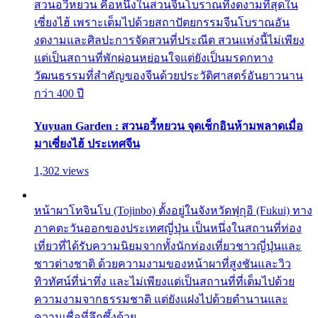
สวนอวี้หยวน คือหนึ่งในสวนจีนโบราณที่งดงามที่สุดใน
เซี่ยงไฮ้ เพราะเต็มไปด้วยสถาปัตยกรรมจีนโบราณอัน
งดงามและศิลปะการจัดสวนที่ประณีต สวนแห่งนี้ไม่เพียง
แต่เป็นสถานที่พักผ่อนหย่อนใจแต่ยังเป็นมรดกทาง
วัฒนธรรมที่สำคัญของจีนด้วยประวัติศาสตร์อันยาวนาน
กว่า 400 ปี
Yuyuan Garden : สวนอวี้หยวน จุดเช็กอินห้ามพลาดเมื่อ
มาเซี่ยงไฮ้ ประเทศจีน
1,302 views
หน้าผาโทจินโบ (Tojinbo) ตั้งอยู่ในจังหวัดฟุกุอิ (Fukui) ทาง
ภาคตะวันออกของประเทศญี่ปุ่น เป็นหนึ่งในสถานที่ท่อง
เที่ยวที่ได้รับความนิยมจากทั้งนักท่องเที่ยวชาวญี่ปุ่นและ
ชาวต่างชาติ ด้วยความงามของหน้าผาที่สูงชันและวิว
ทิวทัศน์ที่น่าทึ่ง และไม่เพียงแต่เป็นสถานที่ที่เต็มไปด้วย
ความงามจากธรรมชาติ แต่ยังแฝงไปด้วยตำนานและ
ความเชื่อที่ลึกซึ้งด้วย