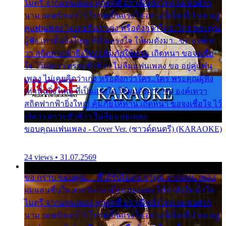
ไมตรี จากแฟนเพลง ทุกทุกที่ ปราณีหลั่งไหล ผมขอฝาก
นาม ยอดรักเอาไว้ โปรดเป็นแรงใจ อย่างนี้เรื่อยไป ขอ อยู่
คู่แฟนเพลง ไม่เคยคิดว่าเก่ง หรือดังกว่าใคร..ใคร พระคุณ
ผู้ฟัง เท่านั้นยิ่งใหญ่ ที่เป็นแรงใจ ให้ผมดังมา.. ขอ องค์เท
วา สถิตฟากฟ้ายิ่งใหญ่ คุ้มภัยให้ท่าน เถิดหนา ขอจงเชื่อ
ใจ ไว้เถิดว่า ตราบชั่วชีวา ไม่ลืมแฟนเพลง ขอ อยู่คู่แฟน
เพลง ไม่เคยคิดว่าเก่ง หรือดังกว่าใคร..ใคร พระคุณผู้ฟัง
เท่านั้นยิ่งใหญ่ ที่เป็นแรงใจ ให้ผมดังมา.. ขอ องค์เทวา
สถิตฟากฟ้ายิ่งใหญ่ คุ้มภัยให้ท่าน เถิดหนา ขอจงเชื่อใจ ไว้
เถิดว่า ตราบชั่วชีวา ไม่ลืมแฟนเพลง
ขอบคุณแฟนเพลง - Cover Ver. (ซาวด์ดนตรี) (KARAOKE)
24 views • 31.07.2569
ขอ กราบ ขอบคุณ.... ที่ได้รับไออุ่น การุณ จากแฟน เพลง
ผมแสนชื่นใจ หายวังเวง เมื่อแฟนเพลง ให้กำลังใจ น้ำใจ
ไมตรี จากแฟนเพลง ทุกทุกที่ ปราณีหลั่งไหล ผมขอฝาก
นาม ยอดรักเอาไว้ โปรดเป็นแรงใจ อย่างนี้เรื่อยไป ขอ อยู่