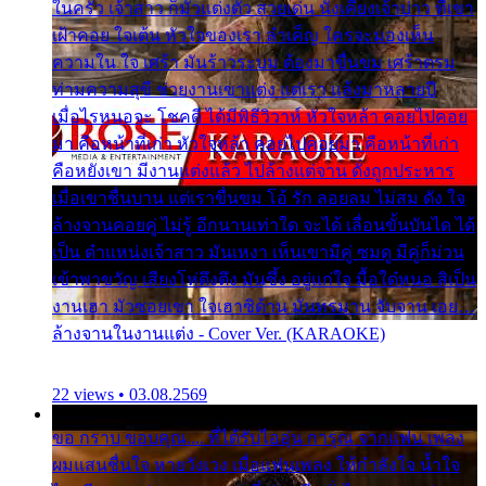
ในครัว เจ้าสาว ก็มัวแต่งตัว สวยเด่น นั่งเคียงเจ้าบ่าว ที่เขา
เฝ้าคอย ใจเต้น หัวใจของเรา ลำเค็ญ ใครจะมองเห็น
ความใน ใจ เศร้า มันร้าวระบม ต้องมาขื่นขม เศร้าตรม
ท่ามความสุขี ช่วยงานเขาแต่ง แต่เรา แล้งมาหลายปี
เมื่อไรหนอจะ โชคดี ได้มีพิธีวิวาห์ หัวใจหล้า คอยไปคอย
มา คือหน้าที่เก่า หัวใจหล้า คอยไปคอยมา คือหน้าที่เก่า
คือหยังเขา มีงานแต่งแล้ว ไปล้างแต่จาน ดั่งถูกประหาร
เมื่อเขาชื่นบาน แต่เราขื่นขม โอ้ รัก ลอยลม ไม่สม ดัง ใจ
ล้างจานคอยคู่ ไม่รู้ อีกนานเท่าใด จะได้ เลื่อนขั้นบันได ได้
เป็น ตำแหน่งเจ้าสาว มันเหงา เห็นเขามีคู่ ซมดู มีคู่ก็ม่วน
เข้าพาขวัญ เสียงโห่ตึงตึง มันซึ้ง อยู่แก่ใจ มื้อใด๋หนอ สิเป็น
งานเฮา มัวซอยเขา ใจเฮาซิด้าน มันทรมาน จับจาน เอย…
ล้างจานในงานแต่ง - Cover Ver. (KARAOKE)
22 views • 03.08.2569
ขอ กราบ ขอบคุณ.... ที่ได้รับไออุ่น การุณ จากแฟน เพลง
ผมแสนชื่นใจ หายวังเวง เมื่อแฟนเพลง ให้กำลังใจ น้ำใจ