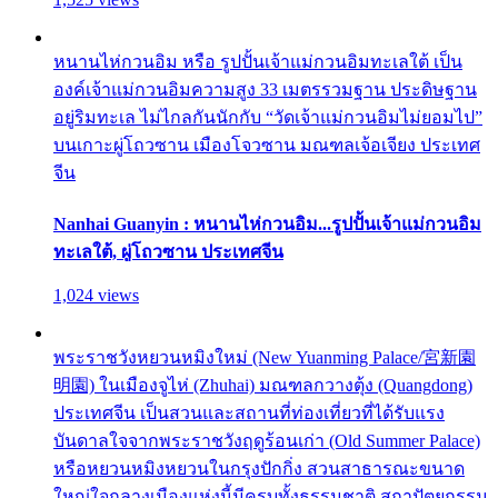
หนานไห่กวนอิม หรือ รูปปั้นเจ้าแม่กวนอิมทะเลใต้ เป็น
องค์เจ้าแม่กวนอิมความสูง 33 เมตรรวมฐาน ประดิษฐาน
อยู่ริมทะเล ไม่ไกลกันนักกับ “วัดเจ้าแม่กวนอิมไม่ยอมไป”
บนเกาะผู่โถวซาน เมืองโจวซาน มณฑลเจ้อเจียง ประเทศ
จีน
Nanhai Guanyin : หนานไห่กวนอิม...รูปปั้นเจ้าแม่กวนอิม
ทะเลใต้, ผู่โถวซาน ประเทศจีน
1,024 views
พระราชวังหยวนหมิงใหม่ (New Yuanming Palace/宮新園
明園) ในเมืองจูไห่ (Zhuhai) มณฑลกวางตุ้ง (Quangdong)
ประเทศจีน เป็นสวนและสถานที่ท่องเที่ยวที่ได้รับแรง
บันดาลใจจากพระราชวังฤดูร้อนเก่า (Old Summer Palace)
หรือหยวนหมิงหยวนในกรุงปักกิ่ง สวนสาธารณะขนาด
ใหญ่ใจกลางเมืองแห่งนี้มีครบทั้งธรรมชาติ สถาปัตยกรรม