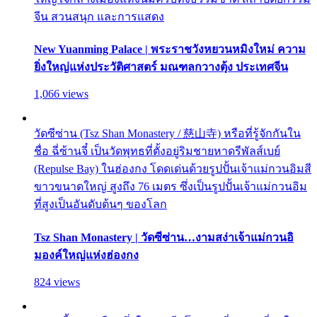
จีน สวนสนุก และการแสดง
New Yuanming Palace | พระราชวังหยวนหมิงใหม่ ความ
ยิ่งใหญ่แห่งประวัติศาสตร์ มณฑลกวางตุ้ง ประเทศจีน
1,066 views
วัดซีซ่าน (Tsz Shan Monastery / 慈山寺) หรือที่รู้จักกันใน
ชื่อ ฉี่ซ้านจี๋ เป็นวัดพุทธที่ตั้งอยู่ริมชายหาดรีพัลส์เบย์
(Repulse Bay) ในฮ่องกง โดดเด่นด้วยรูปปั้นเจ้าแม่กวนอิมสี
ขาวขนาดใหญ่ สูงถึง 76 เมตร ซึ่งเป็นรูปปั้นเจ้าแม่กวนอิม
ที่สูงเป็นอันดับต้นๆ ของโลก
Tsz Shan Monastery | วัดซีซ่าน…งามสง่าเจ้าแม่กวนอิ
มองค์ใหญ่แห่งฮ่องกง
824 views