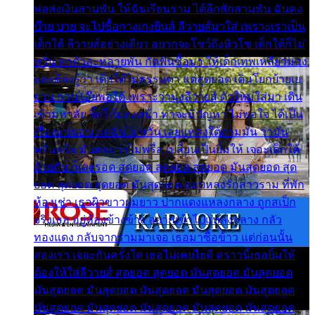
พ่อส่งเงินสามพัน ให้ฉันเรียนราม ได้อีกสักสามพัน ฉันคง
บ๊าย บาย จะไปซื้อกางเกงยีนส์ ลีวายส์มาใส่ เพราะเราเป็น
เด็กใต้ ลีวายส์อย่างเดียว อยากจะโชว์ถึงหิวโซ เด็กใต้ก็ไม่
หวั่น ตกตัวละหลายพัน กัดฟันซื้อมา ให้เด็กเทพเหลียวมอง
และต้องรู้ว่า เด็กใต้ไม่ธรรมดา แต่สุดยอด เดินโยกย้ายเย
ยวน กวนโอ๊ยพอได้ เพราะว่านุ่งลีวายส์ ตัวใหม่ใส่มา เดิน
เข้ามหาลัย จิ๊กโก๊มองหน้า ท่าจะมีปัญหา ไม่พอใจ ได้เป็น
เรื่องแน่นอน แต่ฉันไม่หวั่น เลยแหลงใต้ถามมัน ว่ามัน
พรั่นพรือ มันตอบว่าไม่พรื่อ เปลี่ยนเป็นยิ้มให้ เจอะเด็กใต้
ด้วยกัน ก็เลยรอด สุดยอด สุดยอด สุดยอด มันสุดยอด สุด
ยอด สุดยอด สุดยอด มันสุดยอด แอบหลงรักสาวราม ที่พัก
ห้องเช่า เธอผิวขาวผมยาว ปากแดงแหลงกลาง ถูกสเป็ก
จริงเธอ อยู่ห้องข้างข้าง อยากเข้าไปแหลงกลาง กลัว
ทองแดง กลับจากรามมาเจอ เธอมาซื้อข้าว แต่ก่อนนั้น
สองเรา เจอะกันครั้งใด เธอไม่เคยไยดี คราวนี้เธอยิ้มให้
ต้องให้ใส่ลีวายส์ สุดยอด สุดยอด มันสุดยอด มันสุดยอด
มันสุดยอด มันสุดยอด มันสุดยอด มันสุดยอด มันสุดยอด
มันสุดยอด มันสุดยอด มันสุดยอด มันสุดยอด มันสุดยอด