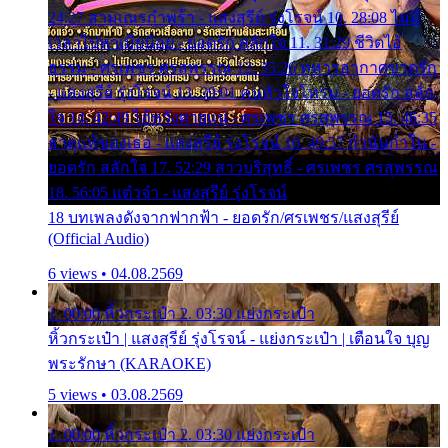
24:27 สามเณรกำพร้า - แสงสุรีย์ รุ่งโรจน์ 10. 28:08 ไม่มี
เวลาไปหาเมียน้อย - ยอดรัก สลักใจ 11. 31:29 ชีวิตไอ้
ธรรม - ศรเพชร ศรสุพรรณ 12. 35:26 ทหารอากาศขาดรัก
- แสงสุรีย์ รุ่งโรจน์ 13. 39:01 คนหัวใจโทรม - ยอดรัก สลัก
ใจ 14. 42:49 ไอ้หวังตายแน่ - ศรเพชร ศรสุพรรณ 15. 46:35
ธาตุแท้ของเธอ - แสงสุรีย์ รุ่งโรจน์ 16. 49:57 กำนันกำใน -
ยอดรัก สลักใจ 17. 52:29 สาวบริสุทธิ์ - ศรเพชร ศรสุพรรณ
18. 56:05 แต๋วจ๋า - แสงสุรีย์ รุ่งโรจน์
18 บทเพลงดังจากฟากฟ้า - ยอดรัก/ศรเพชร/แสงสุรีย์
(Official Audio)
6 views • 04.08.2569
1. 00:00 หิ้วกระเป๋า 2. 03:30 แย่งกระเป๋า
หิ้วกระเป๋า | แสงสุรีย์ รุ่งโรจน์ - แย่งกระเป๋า | เตือนใจ บุญ
พระรักษา (KARAOKE)
5 views • 03.08.2569
1. 00:00 หิ้วกระเป๋า 2. 03:30 แย่งกระเป๋า