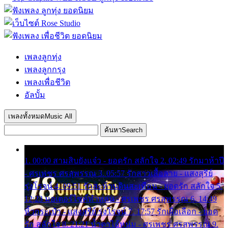
เพลงลูกทุ่ง
เพลงลูกกรุง
เพลงเพื่อชีวิต
อัลบั้ม
เพลงทั้งหมด
Music All
ค้นหา
Search
1. 00:00 สามสิบยังแจ๋ว - ยอดรัก สลักใจ 2. 02:49 รักมาห้าปี
- ศรเพชร ศรสุพรรณ 3. 05:57 รักสาวเสื้อลาย - แสงสุรีย์
รุ่งโรจน์ 4. 09:51 รักสะท้านดินสะเทือน - ยอดรัก สลักใจ 5.
12:23 มอเตอร์ไซค์ทำหล่น - ศรเพชร ศรสุพรรณ 6. 14:49
หิ้วกระเป๋า - แสงสุรีย์ รุ่งโรจน์ 7. 17:57 รักเผื่อเลือก - ยอด
รัก สลักใจ 8. 21:21 น้ำตาไอ้หนุ่ม - ศรเพชร ศรสุพรรณ 9.