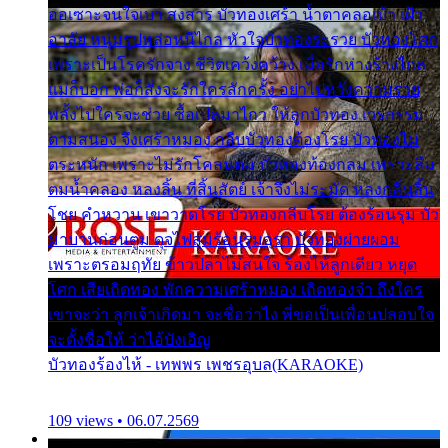
ออเซาะจนใจเบา สงสาร บัวทองเศร้า น้ำตาคลอเบ้า เฝ้า
อาลัย หนุ่มรูปหล่อหนีไกล หัวใจบัวทองระรวย บัวทองโศก
เพราะเป็นโรครักจาง ชีวิตเคว้งคว้าง เมื่อรักห่างร้างไกล
แม่ก็บอก พ่อก็สั่งจะรักใครสักครั้ง อย่าไปหวังความรวย
พลั้งไปใครจะช่วย ซื้อเปลมาไกว ให้ลูกบัวทอง เวรกรรม
ตามสนอง จึงเศร้าหมอง กลีบบัวทองต้องโรย บัวทองไม่
ตระหนัก เพราะไม่รักโคลนตม บัวทองท้องกลม เพราะลืม
ตมน้ำคลอง หลงลิ้น ที่สิ้นสัตย์ เจ้าจึงไม่ระมัด หลงกลิ่นลิ้น
โชย คำหวาน เขาวาดโรย บัวทองกลีบโรย ต้องร้อนรุม บัว
มาบานก่อนตูม ดุจไฟสุมร้อนรุมอุรา บัวทองผ่ายผอม
เพราะตรอมฤทัย ข้าวปลาไม่สนใจ ร้องไห้ลูกเดียว หยุด
โศก เสียเถิดทอง พักความเศร้าหมอง เถิดทองจ๋า ถึงใคร
เขาจะว่า ลูกเจ้าเกิดมา จะชื่อว่าไง พี่ขอเป็นเพื่อนปลอบใจ
จะตั้งชื่อให้ ว่าไอ้บังเอิญ
บัวทองร้องไห้ - เทพพร เพชรอุบล(KARAOKE)
109 views • 06.07.2569