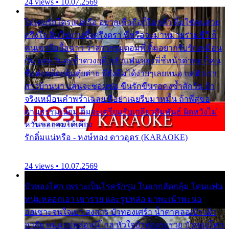
24 views • 10.07.2569
ไม่เคยรักใครแน่หรือ อยากเชื่อถือก็ไม่กล้า ติ๋มใช่คนสวย
ตรึงใจ ติ๋มใช่งามซึ้งตรึงตรา พี่หรือจะมาหมายร่วมชีวี ก็
คนเขาลืออื้อฉาว ว่าสาวๆรุมตอมพี่ ติ๋มอยากรับรักเหมือน
กัน แต่หวั่นจะช้ำดวงฤดี กลัวแฟนของพี่ชี้หน้าด่าทอ ก็คน
ชื่อต๋อยต้อยตุ้มตุ๋ยต่าย พี่ยังลืมได้ง่ายๆเลยหนอ แค่ตัวเรา
สาวบ้านนา แสนจะซอมซ่อ ขืนรักขืนรอคงช้ำสักวัน ถ้า
จริงเหมือนคำพร่ำเฉลย พี่อย่าเฉยรีบมาหมั้น ถ้าพี่สู่ขอ
ตามธรรมเนียม ติ๋มจะเตรียมรับเกลียวสัมพันธ์ ผิดหวังไม่
หวั่นขอยอมได้เคียง
รักติ๋มแน่หรือ - หงษ์ทอง ดาวอุดร (KARAOKE)
24 views • 10.07.2569
บัวทองโศก เพราะเป็นโรครักรุม ในอกกลัดกลุ้ม โดนแฟน
หนุ่มหลอกเอา เขารวย และรูปหล่อ มาพะเน้าพะนอ
ออเซาะจนใจเบา สงสาร บัวทองเศร้า น้ำตาคลอเบ้า เฝ้า
อาลัย หนุ่มรูปหล่อหนีไกล หัวใจบัวทองระรวย บัวทองโศก