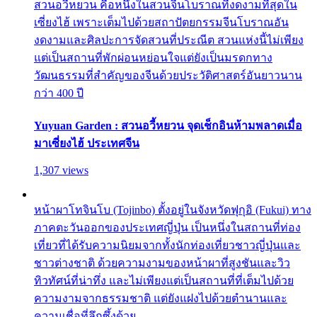
สวนอวี้หยวน คือหนึ่งในสวนจีนโบราณที่งดงามที่สุดใน
เซี่ยงไฮ้ เพราะเต็มไปด้วยสถาปัตยกรรมจีนโบราณอัน
งดงามและศิลปะการจัดสวนที่ประณีต สวนแห่งนี้ไม่เพียง
แต่เป็นสถานที่พักผ่อนหย่อนใจแต่ยังเป็นมรดกทาง
วัฒนธรรมที่สำคัญของจีนด้วยประวัติศาสตร์อันยาวนาน
กว่า 400 ปี
Yuyuan Garden : สวนอวี้หยวน จุดเช็กอินห้ามพลาดเมื่อ
มาเซี่ยงไฮ้ ประเทศจีน
1,307 views
หน้าผาโทจินโบ (Tojinbo) ตั้งอยู่ในจังหวัดฟุกุอิ (Fukui) ทาง
ภาคตะวันออกของประเทศญี่ปุ่น เป็นหนึ่งในสถานที่ท่อง
เที่ยวที่ได้รับความนิยมจากทั้งนักท่องเที่ยวชาวญี่ปุ่นและ
ชาวต่างชาติ ด้วยความงามของหน้าผาที่สูงชันและวิว
ทิวทัศน์ที่น่าทึ่ง และไม่เพียงแต่เป็นสถานที่ที่เต็มไปด้วย
ความงามจากธรรมชาติ แต่ยังแฝงไปด้วยตำนานและ
ความเชื่อที่ลึกซึ้งด้วย