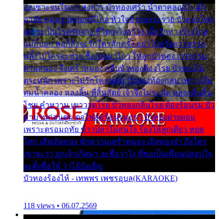
ออเซาะจนใจเบา สงสาร บัวทองเศร้า น้ำตาคลอเบ้า เฝ้า
อาลัย หนุ่มรูปหล่อหนีไกล หัวใจบัวทองระรวย บัวทองโศก
เพราะเป็นโรครักจาง ชีวิตเคว้งคว้าง เมื่อรักห่างร้างไกล
แม่ก็บอก พ่อก็สั่งจะรักใครสักครั้ง อย่าไปหวังความรวย
พลั้งไปใครจะช่วย ซื้อเปลมาไกว ให้ลูกบัวทอง เวรกรรม
ตามสนอง จึงเศร้าหมอง กลีบบัวทองต้องโรย บัวทองไม่
ตระหนัก เพราะไม่รักโคลนตม บัวทองท้องกลม เพราะลืม
ตมน้ำคลอง หลงลิ้น ที่สิ้นสัตย์ เจ้าจึงไม่ระมัด หลงกลิ่นลิ้น
โชย คำหวาน เขาวาดโรย บัวทองกลีบโรย ต้องร้อนรุม บัว
มาบานก่อนตูม ดุจไฟสุมร้อนรุมอุรา บัวทองผ่ายผอม
เพราะตรอมฤทัย ข้าวปลาไม่สนใจ ร้องไห้ลูกเดียว หยุด
โศก เสียเถิดทอง พักความเศร้าหมอง เถิดทองจ๋า ถึงใคร
เขาจะว่า ลูกเจ้าเกิดมา จะชื่อว่าไง พี่ขอเป็นเพื่อนปลอบใจ
จะตั้งชื่อให้ ว่าไอ้บังเอิญ
บัวทองร้องไห้ - เทพพร เพชรอุบล(KARAOKE)
118 views • 06.07.2569