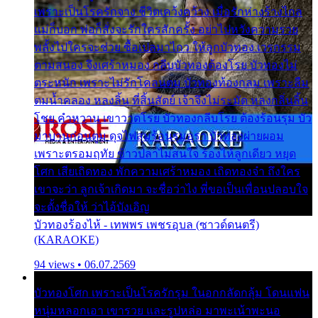
เพราะเป็นโรครักจาง ชีวิตเคว้งคว้าง เมื่อรักห่างร้างไกล
แม่ก็บอก พ่อก็สั่งจะรักใครสักครั้ง อย่าไปหวังความรวย
พลั้งไปใครจะช่วย ซื้อเปลมาไกว ให้ลูกบัวทอง เวรกรรม
ตามสนอง จึงเศร้าหมอง กลีบบัวทองต้องโรย บัวทองไม่
ตระหนัก เพราะไม่รักโคลนตม บัวทองท้องกลม เพราะลืม
ตมน้ำคลอง หลงลิ้น ที่สิ้นสัตย์ เจ้าจึงไม่ระมัด หลงกลิ่นลิ้น
โชย คำหวาน เขาวาดโรย บัวทองกลีบโรย ต้องร้อนรุม บัว
มาบานก่อนตูม ดุจไฟสุมร้อนรุมอุรา บัวทองผ่ายผอม
เพราะตรอมฤทัย ข้าวปลาไม่สนใจ ร้องไห้ลูกเดียว หยุด
โศก เสียเถิดทอง พักความเศร้าหมอง เถิดทองจ๋า ถึงใคร
เขาจะว่า ลูกเจ้าเกิดมา จะชื่อว่าไง พี่ขอเป็นเพื่อนปลอบใจ
จะตั้งชื่อให้ ว่าไอ้บังเอิญ
บัวทองร้องไห้ - เทพพร เพชรอุบล (ซาวด์ดนตรี)
(KARAOKE)
94 views • 06.07.2569
บัวทองโศก เพราะเป็นโรครักรุม ในอกกลัดกลุ้ม โดนแฟน
หนุ่มหลอกเอา เขารวย และรูปหล่อ มาพะเน้าพะนอ