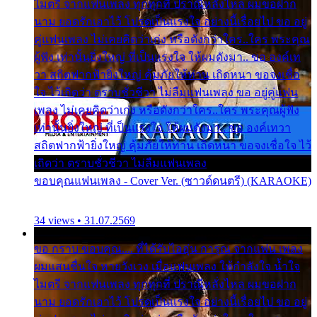
ไมตรี จากแฟนเพลง ทุกทุกที่ ปราณีหลั่งไหล ผมขอฝาก
นาม ยอดรักเอาไว้ โปรดเป็นแรงใจ อย่างนี้เรื่อยไป ขอ อยู่
คู่แฟนเพลง ไม่เคยคิดว่าเก่ง หรือดังกว่าใคร..ใคร พระคุณ
ผู้ฟัง เท่านั้นยิ่งใหญ่ ที่เป็นแรงใจ ให้ผมดังมา.. ขอ องค์เท
วา สถิตฟากฟ้ายิ่งใหญ่ คุ้มภัยให้ท่าน เถิดหนา ขอจงเชื่อ
ใจ ไว้เถิดว่า ตราบชั่วชีวา ไม่ลืมแฟนเพลง ขอ อยู่คู่แฟน
เพลง ไม่เคยคิดว่าเก่ง หรือดังกว่าใคร..ใคร พระคุณผู้ฟัง
เท่านั้นยิ่งใหญ่ ที่เป็นแรงใจ ให้ผมดังมา.. ขอ องค์เทวา
สถิตฟากฟ้ายิ่งใหญ่ คุ้มภัยให้ท่าน เถิดหนา ขอจงเชื่อใจ ไว้
เถิดว่า ตราบชั่วชีวา ไม่ลืมแฟนเพลง
ขอบคุณแฟนเพลง - Cover Ver. (ซาวด์ดนตรี) (KARAOKE)
34 views • 31.07.2569
ขอ กราบ ขอบคุณ.... ที่ได้รับไออุ่น การุณ จากแฟน เพลง
ผมแสนชื่นใจ หายวังเวง เมื่อแฟนเพลง ให้กำลังใจ น้ำใจ
ไมตรี จากแฟนเพลง ทุกทุกที่ ปราณีหลั่งไหล ผมขอฝาก
นาม ยอดรักเอาไว้ โปรดเป็นแรงใจ อย่างนี้เรื่อยไป ขอ อยู่