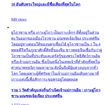
10 อันดับพระใหญ่และมีชื่อเสียงที่สุดในโลก
949 views
ผู่โถวซาน หรือ เกาะผู่โถว เป็นเกาะเล็กๆ ที่ตั้งอยู่ในส่วน
ตะวันออกของเมืองโจวซาน มณฑลเจ้อเจียง ประเทศจีน
โดยอยู่ทางตอนใต้ของนครเซี่ยงไฮ้ ผู่โถวซานเป็น 1 ใน 4
พุทธคีรีหรือภูเขาศักดิ์สิทธิ์ของจีน ชาวพุทธจีนเชื่อกันว่าผู่
โถวซานเป็นที่ประทับและตรัสรู้ของพระโพธิสัตว์กวนอิม
หรือเจ้าแม่กวนอิม ซึ่งเป็นหนึ่งในเทพเจ้าที่สำคัญที่สุดใน
ศาสนาพุทธนิกายมหายาน ดังนั้นจึงมีผู้แสวงบุญจากทั่ว
โลก โดยเฉพาะผู้ที่ศรัทธาในเจ้าแม่กวนอิมเดินทางมาที่
เกาะแห่งนี้เพื่อสักการะขอพรอยู่โดยตลอด
รวม 5 วัดสำคัญแห่งถิ่นกำเนิดเจ้าแม่กวนอิม | เกาะผู่โถว
ซาน มณฑลเจ้อเจียง ประเทศจีน
1,532 views