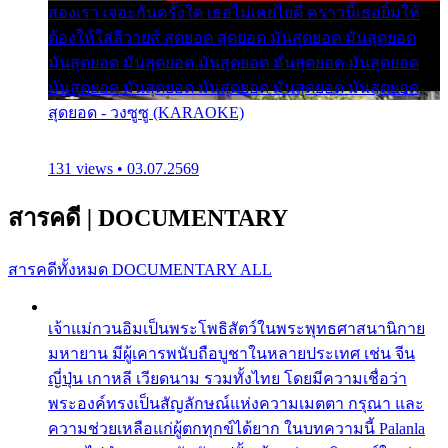
สองเรา เจอะกันครั้งใด เธอไม่เคยไยดี คราวนี้เธอยิ้มให้
ต้องให้ใส่ลีวายส์ สุดยอด สุดยอด มันสุดยอด มันสุดยอด
มันสุดยอด มันสุดยอด มันสุดยอด มันสุดยอด มันสุดยอด
มันสุดยอด มันสุดยอด มันสุดยอด มันสุดยอด มันสุดยอด
สุดยอด - วงซูซู (KARAOKE)
131 views • 03.07.2569
สารคดี
|
DOCUMENTARY
สารคดีทั้งหมด
DOCUMENTARY ALL
เจ้าแม่กวนอิมเป็นพระโพธิสัตว์ในพระพุทธศาสนานิกาย
มหายาน มีผู้เคารพนับถือบูชาในหลายประเทศ เช่น จีน
ญี่ปุ่น เกาหลี เวียดนาม รวมทั้งไทย โดยมีความเชื่อว่า
พระองค์ทรงเป็นสัญลักษณ์แห่งความเมตตา กรุณา และ
ความช่วยเหลือแก่ผู้ตกทุกข์ได้ยาก ในบทความนี้ Palanla