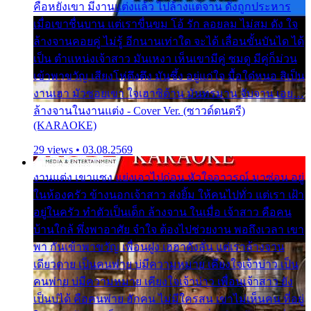
คือหยังเขา มีงานแต่งแล้ว ไปล้างแต่จาน ดั่งถูกประหาร
เมื่อเขาชื่นบาน แต่เราขื่นขม โอ้ รัก ลอยลม ไม่สม ดัง ใจ
ล้างจานคอยคู่ ไม่รู้ อีกนานเท่าใด จะได้ เลื่อนขั้นบันได ได้
เป็น ตำแหน่งเจ้าสาว มันเหงา เห็นเขามีคู่ ซมดู มีคู่ก็ม่วน
เข้าพาขวัญ เสียงโห่ตึงตึง มันซึ้ง อยู่แก่ใจ มื้อใด๋หนอ สิเป็น
งานเฮา มัวซอยเขา ใจเฮาซิด้าน มันทรมาน จับจาน เอย…
ล้างจานในงานแต่ง - Cover Ver. (ซาวด์ดนตรี)
(KARAOKE)
29 views • 03.08.2569
งานแต่ง เขาแซง แย่งเอาไปก่อน หัวใจอาวรณ์ มาซ่อน อยู่
ในห้องครัว ข้างนอกเจ้าสาว ส่งยิ้ม ให้คนไปทั่ว แต่เรา เฝ้า
อยู่ในครัว ทำตัวเป็นเด็ก ล้างจาน ในเมื่อ เจ้าสาว คือคน
บ้านใกล้ พึ่งพาอาศัย จำใจ ต้องไปช่วยงาน พอถึงเวลา เขา
พา กันเข้าพาขวัญ เพื่อนฝูง เฮฮาดังลั่น แต่เราล้างจาน
เดียวดาย เป็นคนพ่าย บ่มีความหมาย เคียงใจเจ้าบ่าว เป็น
คนพ่าย บ่มีความหมาย เคียงใจเจ้าบ่าว เพื่อนเจ้าสาว ยัง
เป็นบ่ได้ คือคนพ่าย ฮักคน ไม่มีใครสน เขาไม่เห็นคน ที่อยู่