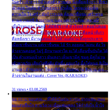
ในครัว เจ้าสาว ก็มัวแต่งตัว สวยเด่น นั่งเคียงเจ้าบ่าว ที่เขา
เฝ้าคอย ใจเต้น หัวใจของเรา ลำเค็ญ ใครจะมองเห็น
ความใน ใจ เศร้า มันร้าวระบม ต้องมาขื่นขม เศร้าตรม
ท่ามความสุขี ช่วยงานเขาแต่ง แต่เรา แล้งมาหลายปี
เมื่อไรหนอจะ โชคดี ได้มีพิธีวิวาห์ หัวใจหล้า คอยไปคอย
มา คือหน้าที่เก่า หัวใจหล้า คอยไปคอยมา คือหน้าที่เก่า
คือหยังเขา มีงานแต่งแล้ว ไปล้างแต่จาน ดั่งถูกประหาร
เมื่อเขาชื่นบาน แต่เราขื่นขม โอ้ รัก ลอยลม ไม่สม ดัง ใจ
ล้างจานคอยคู่ ไม่รู้ อีกนานเท่าใด จะได้ เลื่อนขั้นบันได ได้
เป็น ตำแหน่งเจ้าสาว มันเหงา เห็นเขามีคู่ ซมดู มีคู่ก็ม่วน
เข้าพาขวัญ เสียงโห่ตึงตึง มันซึ้ง อยู่แก่ใจ มื้อใด๋หนอ สิเป็น
งานเฮา มัวซอยเขา ใจเฮาซิด้าน มันทรมาน จับจาน เอย…
ล้างจานในงานแต่ง - Cover Ver. (KARAOKE)
31 views • 03.08.2569
ขอ กราบ ขอบคุณ.... ที่ได้รับไออุ่น การุณ จากแฟน เพลง
ผมแสนชื่นใจ หายวังเวง เมื่อแฟนเพลง ให้กำลังใจ น้ำใจ