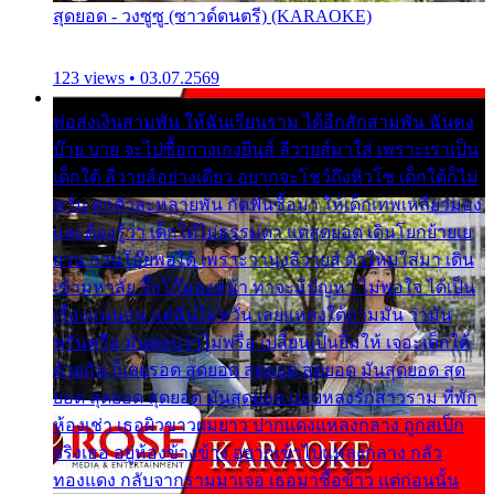
สุดยอด - วงซูซู (ซาวด์ดนตรี) (KARAOKE)
123 views • 03.07.2569
พ่อส่งเงินสามพัน ให้ฉันเรียนราม ได้อีกสักสามพัน ฉันคง
บ๊าย บาย จะไปซื้อกางเกงยีนส์ ลีวายส์มาใส่ เพราะเราเป็น
เด็กใต้ ลีวายส์อย่างเดียว อยากจะโชว์ถึงหิวโซ เด็กใต้ก็ไม่
หวั่น ตกตัวละหลายพัน กัดฟันซื้อมา ให้เด็กเทพเหลียวมอง
และต้องรู้ว่า เด็กใต้ไม่ธรรมดา แต่สุดยอด เดินโยกย้ายเย
ยวน กวนโอ๊ยพอได้ เพราะว่านุ่งลีวายส์ ตัวใหม่ใส่มา เดิน
เข้ามหาลัย จิ๊กโก๊มองหน้า ท่าจะมีปัญหา ไม่พอใจ ได้เป็น
เรื่องแน่นอน แต่ฉันไม่หวั่น เลยแหลงใต้ถามมัน ว่ามัน
พรั่นพรือ มันตอบว่าไม่พรื่อ เปลี่ยนเป็นยิ้มให้ เจอะเด็กใต้
ด้วยกัน ก็เลยรอด สุดยอด สุดยอด สุดยอด มันสุดยอด สุด
ยอด สุดยอด สุดยอด มันสุดยอด แอบหลงรักสาวราม ที่พัก
ห้องเช่า เธอผิวขาวผมยาว ปากแดงแหลงกลาง ถูกสเป็ก
จริงเธอ อยู่ห้องข้างข้าง อยากเข้าไปแหลงกลาง กลัว
ทองแดง กลับจากรามมาเจอ เธอมาซื้อข้าว แต่ก่อนนั้น