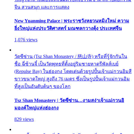
จีน สวนสนุก และการแสดง
New Yuanming Palace | พระราชวังหยวนหมิงใหม่ ความ
ยิ่งใหญ่แห่งประวัติศาสตร์ มณฑลกวางตุ้ง ประเทศจีน
1,076 views
วัดซีซ่าน (Tsz Shan Monastery / 慈山寺) หรือที่รู้จักกันใน
ชื่อ ฉี่ซ้านจี๋ เป็นวัดพุทธที่ตั้งอยู่ริมชายหาดรีพัลส์เบย์
(Repulse Bay) ในฮ่องกง โดดเด่นด้วยรูปปั้นเจ้าแม่กวนอิมสี
ขาวขนาดใหญ่ สูงถึง 76 เมตร ซึ่งเป็นรูปปั้นเจ้าแม่กวนอิม
ที่สูงเป็นอันดับต้นๆ ของโลก
Tsz Shan Monastery | วัดซีซ่าน…งามสง่าเจ้าแม่กวนอิ
มองค์ใหญ่แห่งฮ่องกง
829 views