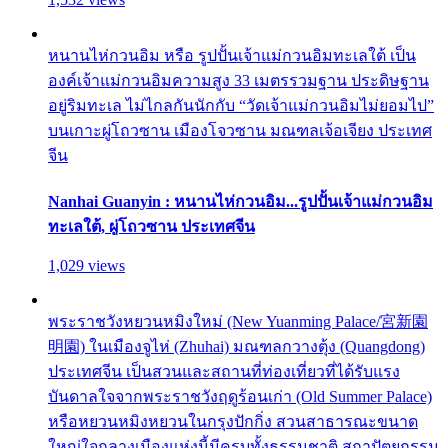
หนานไห่กวนอิม หรือ รูปปั้นเจ้าแม่กวนอิมทะเลใต้ เป็น
องค์เจ้าแม่กวนอิมความสูง 33 เมตรรวมฐาน ประดิษฐาน
อยู่ริมทะเล ไม่ไกลกันนักกับ “วัดเจ้าแม่กวนอิมไม่ยอมไป”
บนเกาะผู่โถวซาน เมืองโจวซาน มณฑลเจ้อเจียง ประเทศ
จีน
Nanhai Guanyin : หนานไห่กวนอิม...รูปปั้นเจ้าแม่กวนอิม
ทะเลใต้, ผู่โถวซาน ประเทศจีน
1,029 views
พระราชวังหยวนหมิงใหม่ (New Yuanming Palace/宮新園
明園) ในเมืองจูไห่ (Zhuhai) มณฑลกวางตุ้ง (Quangdong)
ประเทศจีน เป็นสวนและสถานที่ท่องเที่ยวที่ได้รับแรง
บันดาลใจจากพระราชวังฤดูร้อนเก่า (Old Summer Palace)
หรือหยวนหมิงหยวนในกรุงปักกิ่ง สวนสาธารณะขนาด
ใหญ่ใจกลางเมืองแห่งนี้มีครบทั้งธรรมชาติ สถาปัตยกรรม