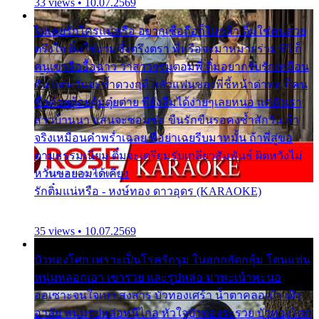
33 views • 10.07.2569
ไม่เคยรักใครแน่หรือ อยากเชื่อถือก็ไม่กล้า ติ๋มใช่คนสวย
ตรึงใจ ติ๋มใช่งามซึ้งตรึงตรา พี่หรือจะมาหมายร่วมชีวี ก็
คนเขาลืออื้อฉาว ว่าสาวๆรุมตอมพี่ ติ๋มอยากรับรักเหมือน
กัน แต่หวั่นจะช้ำดวงฤดี กลัวแฟนของพี่ชี้หน้าด่าทอ ก็คน
ชื่อต๋อยต้อยตุ้มตุ๋ยต่าย พี่ยังลืมได้ง่ายๆเลยหนอ แค่ตัวเรา
สาวบ้านนา แสนจะซอมซ่อ ขืนรักขืนรอคงช้ำสักวัน ถ้า
จริงเหมือนคำพร่ำเฉลย พี่อย่าเฉยรีบมาหมั้น ถ้าพี่สู่ขอ
ตามธรรมเนียม ติ๋มจะเตรียมรับเกลียวสัมพันธ์ ผิดหวังไม่
หวั่นขอยอมได้เคียง
รักติ๋มแน่หรือ - หงษ์ทอง ดาวอุดร (KARAOKE)
35 views • 10.07.2569
บัวทองโศก เพราะเป็นโรครักรุม ในอกกลัดกลุ้ม โดนแฟน
หนุ่มหลอกเอา เขารวย และรูปหล่อ มาพะเน้าพะนอ
ออเซาะจนใจเบา สงสาร บัวทองเศร้า น้ำตาคลอเบ้า เฝ้า
อาลัย หนุ่มรูปหล่อหนีไกล หัวใจบัวทองระรวย บัวทองโศก