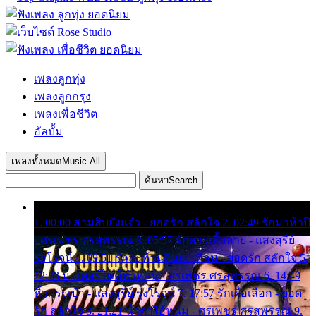
เพลงลูกทุ่ง
เพลงลูกกรุง
เพลงเพื่อชีวิต
อัลบั้ม
เพลงทั้งหมด
Music All
ค้นหา
Search
1. 00:00 สามสิบยังแจ๋ว - ยอดรัก สลักใจ 2. 02:49 รักมาห้าปี
- ศรเพชร ศรสุพรรณ 3. 05:57 รักสาวเสื้อลาย - แสงสุรีย์
รุ่งโรจน์ 4. 09:51 รักสะท้านดินสะเทือน - ยอดรัก สลักใจ 5.
12:23 มอเตอร์ไซค์ทำหล่น - ศรเพชร ศรสุพรรณ 6. 14:49
หิ้วกระเป๋า - แสงสุรีย์ รุ่งโรจน์ 7. 17:57 รักเผื่อเลือก - ยอด
รัก สลักใจ 8. 21:21 น้ำตาไอ้หนุ่ม - ศรเพชร ศรสุพรรณ 9.