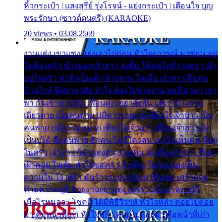
หิ้วกระเป๋า | แสงสุรีย์ รุ่งโรจน์ - แย่งกระเป๋า | เตือนใจ บุญ
พระรักษา (ซาวด์ดนตรี) (KARAOKE)
20 views • 03.08.2569
งานแต่ง เขาแซง แย่งเอาไปก่อน หัวใจอาวรณ์ มาซ่อน อยู่
ในห้องครัว ข้างนอกเจ้าสาว ส่งยิ้ม ให้คนไปทั่ว แต่เรา เฝ้า
อยู่ในครัว ทำตัวเป็นเด็ก ล้างจาน ในเมื่อ เจ้าสาว คือคน
บ้านใกล้ พึ่งพาอาศัย จำใจ ต้องไปช่วยงาน พอถึงเวลา เขา
พา กันเข้าพาขวัญ เพื่อนฝูง เฮฮาดังลั่น แต่เราล้างจาน
เดียวดาย เป็นคนพ่าย บ่มีความหมาย เคียงใจเจ้าบ่าว เป็น
คนพ่าย บ่มีความหมาย เคียงใจเจ้าบ่าว เพื่อนเจ้าสาว ยัง
เป็นบ่ได้ คือคนพ่าย ฮักคน ไม่มีใครสน เขาไม่เห็นคน ที่อยู่
ในครัว เจ้าสาว ก็มัวแต่งตัว สวยเด่น นั่งเคียงเจ้าบ่าว ที่เขา
เฝ้าคอย ใจเต้น หัวใจของเรา ลำเค็ญ ใครจะมองเห็น
ความใน ใจ เศร้า มันร้าวระบม ต้องมาขื่นขม เศร้าตรม
ท่ามความสุขี ช่วยงานเขาแต่ง แต่เรา แล้งมาหลายปี
เมื่อไรหนอจะ โชคดี ได้มีพิธีวิวาห์ หัวใจหล้า คอยไปคอย
มา คือหน้าที่เก่า หัวใจหล้า คอยไปคอยมา คือหน้าที่เก่า