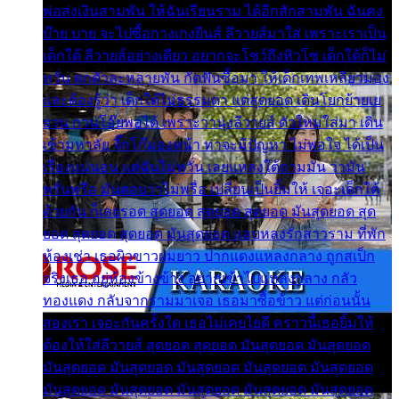
พ่อส่งเงินสามพัน ให้ฉันเรียนราม ได้อีกสักสามพัน ฉันคง
บ๊าย บาย จะไปซื้อกางเกงยีนส์ ลีวายส์มาใส่ เพราะเราเป็น
เด็กใต้ ลีวายส์อย่างเดียว อยากจะโชว์ถึงหิวโซ เด็กใต้ก็ไม่
หวั่น ตกตัวละหลายพัน กัดฟันซื้อมา ให้เด็กเทพเหลียวมอง
และต้องรู้ว่า เด็กใต้ไม่ธรรมดา แต่สุดยอด เดินโยกย้ายเย
ยวน กวนโอ๊ยพอได้ เพราะว่านุ่งลีวายส์ ตัวใหม่ใส่มา เดิน
เข้ามหาลัย จิ๊กโก๊มองหน้า ท่าจะมีปัญหา ไม่พอใจ ได้เป็น
เรื่องแน่นอน แต่ฉันไม่หวั่น เลยแหลงใต้ถามมัน ว่ามัน
พรั่นพรือ มันตอบว่าไม่พรื่อ เปลี่ยนเป็นยิ้มให้ เจอะเด็กใต้
ด้วยกัน ก็เลยรอด สุดยอด สุดยอด สุดยอด มันสุดยอด สุด
ยอด สุดยอด สุดยอด มันสุดยอด แอบหลงรักสาวราม ที่พัก
ห้องเช่า เธอผิวขาวผมยาว ปากแดงแหลงกลาง ถูกสเป็ก
จริงเธอ อยู่ห้องข้างข้าง อยากเข้าไปแหลงกลาง กลัว
ทองแดง กลับจากรามมาเจอ เธอมาซื้อข้าว แต่ก่อนนั้น
สองเรา เจอะกันครั้งใด เธอไม่เคยไยดี คราวนี้เธอยิ้มให้
ต้องให้ใส่ลีวายส์ สุดยอด สุดยอด มันสุดยอด มันสุดยอด
มันสุดยอด มันสุดยอด มันสุดยอด มันสุดยอด มันสุดยอด
มันสุดยอด มันสุดยอด มันสุดยอด มันสุดยอด มันสุดยอด