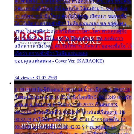
คู่แฟนเพลง ไม่เคยคิดว่าเก่ง หรือดังกว่าใคร..ใคร พระคุณ
ผู้ฟัง เท่านั้นยิ่งใหญ่ ที่เป็นแรงใจ ให้ผมดังมา.. ขอ องค์เท
วา สถิตฟากฟ้ายิ่งใหญ่ คุ้มภัยให้ท่าน เถิดหนา ขอจงเชื่อ
ใจ ไว้เถิดว่า ตราบชั่วชีวา ไม่ลืมแฟนเพลง ขอ อยู่คู่แฟน
เพลง ไม่เคยคิดว่าเก่ง หรือดังกว่าใคร..ใคร พระคุณผู้ฟัง
เท่านั้นยิ่งใหญ่ ที่เป็นแรงใจ ให้ผมดังมา.. ขอ องค์เทวา
สถิตฟากฟ้ายิ่งใหญ่ คุ้มภัยให้ท่าน เถิดหนา ขอจงเชื่อใจ ไว้
เถิดว่า ตราบชั่วชีวา ไม่ลืมแฟนเพลง
ขอบคุณแฟนเพลง - Cover Ver. (KARAOKE)
34 views • 31.07.2569
1. 00:00:00 ยินดีรับเดน 2. 00:03:44 น้ำตาอีสาน 3. 00:07:51
กิ่งทองใบหยก 4. 00:10:35 น้ำนิ่งไหลลึก 5. 00:13:49 ลานรัก
ลานเท 6. 00:17:06 จำใจจาก 7. 00:20:53 คืนฝนตก 8.
00:25:16 น้ำลงเดือนยี่ 9. 00:28:47 โสนน้อยเรือนงาม 10.
00:32:29 ตอไม้ที่ตายแล้ว 11. 00:35:41 น้ำกรดแช่เย็น 12.
00:39:08 อยากฟังซ้ำ 13. 00:42:32 รู้ว่าเขาหลอก 14.