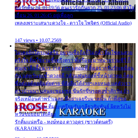
ขอรักคืน 24. 01:19:56 คนเรารักกันยาก 25. 01:23:06 หัวใจ
เถื่อน 26. 01:26:45 อยู่เพื่อลูก
เพลงเพราะเสนาะดวงใจ - ดาวใจ ไพจิตร (Official Audio)
147 views • 10.07.2569
ไม่เคยรักใครแน่หรือ อยากเชื่อถือก็ไม่กล้า ติ๋มใช่คนสวย
ตรึงใจ ติ๋มใช่งามซึ้งตรึงตรา พี่หรือจะมาหมายร่วมชีวี ก็
คนเขาลืออื้อฉาว ว่าสาวๆรุมตอมพี่ ติ๋มอยากรับรักเหมือน
กัน แต่หวั่นจะช้ำดวงฤดี กลัวแฟนของพี่ชี้หน้าด่าทอ ก็คน
ชื่อต๋อยต้อยตุ้มตุ๋ยต่าย พี่ยังลืมได้ง่ายๆเลยหนอ แค่ตัวเรา
สาวบ้านนา แสนจะซอมซ่อ ขืนรักขืนรอคงช้ำสักวัน ถ้า
จริงเหมือนคำพร่ำเฉลย พี่อย่าเฉยรีบมาหมั้น ถ้าพี่สู่ขอ
ตามธรรมเนียม ติ๋มจะเตรียมรับเกลียวสัมพันธ์ ผิดหวังไม่
หวั่นขอยอมได้เคียง
รักติ๋มแน่หรือ - หงษ์ทอง ดาวอุดร (ซาวด์ดนตรี)
(KARAOKE)