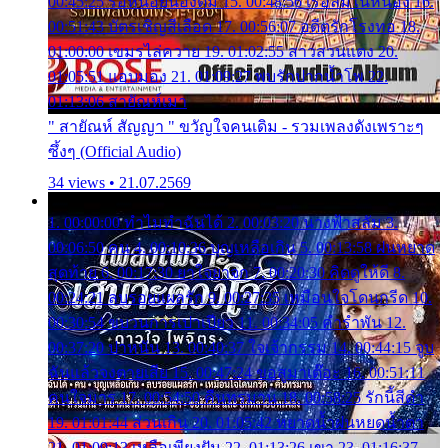
00:45:25 รอหน่อยน้องติ๋ม 15. 00:48:56 เรือล่มในหนอง 16.
00:51:43 บัตรเชิญสีเลือด 17. 00:56:07 อดีตรักโรงทอ 18.
01:00:00 เขมรไล่ควาย 19. 01:02:55 สาวสวนแตง 20.
01:05:51 แอบมอง 21. 01:09:27 พบรักปากน้ำโพ 22.
01:13:06 สายัณห์เมา
" สายัณห์ สัญญา " ขวัญใจคนเดิม - รวมเพลงดังเพราะๆ
ซึ้งๆ (Official Audio)
34 views • 21.07.2569
1. 00:00:00 ทำไมทำฉันได้ 2. 00:03:20 นางฟ้าสลัม 3.
00:06:50 คน 4. 00:10:36 บุญเหลือเกิน 5. 00:13:58 ฝนหยาด
สุดท้าย 6. 00:17:30 ยาใจยาจก 7. 00:20:30 คิดดูให้ดี 8.
00:24:21 ลบรอยแผลรัก 9. 00:27:35 เหมือนใจโดนกรีด 10.
00:30:54 ขบวนการเปาเปียว 11. 00:34:05 คำรำพัน 12.
00:37:20 ปาหนัน 13. 00:40:37 ใจเจ้ากรรม 14. 00:44:15 จูบ
ฉันแล้วจงตายเสีย 15. 00:47:24 ขอสูมาเต๊อะ 16. 00:51:11
คนใจมาร 17. 00:54:50 คืนทรมาน 18. 00:58:25 รักนี้สีดำ
19. 01:01:44 ส่วนเกิน 20. 01:05:42 หยาดน้ำฝนหยดน้ำตา
21. 01:09:13 เหลือเพียงฝัน 22. 01:13:26 เขา 23. 01:16:37