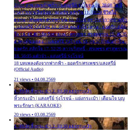
24:27 สามเณรกำพร้า - แสงสุรีย์ รุ่งโรจน์ 10. 28:08 ไม่มี
เวลาไปหาเมียน้อย - ยอดรัก สลักใจ 11. 31:29 ชีวิตไอ้
ธรรม - ศรเพชร ศรสุพรรณ 12. 35:26 ทหารอากาศขาดรัก
- แสงสุรีย์ รุ่งโรจน์ 13. 39:01 คนหัวใจโทรม - ยอดรัก สลัก
ใจ 14. 42:49 ไอ้หวังตายแน่ - ศรเพชร ศรสุพรรณ 15. 46:35
ธาตุแท้ของเธอ - แสงสุรีย์ รุ่งโรจน์ 16. 49:57 กำนันกำใน -
ยอดรัก สลักใจ 17. 52:29 สาวบริสุทธิ์ - ศรเพชร ศรสุพรรณ
18. 56:05 แต๋วจ๋า - แสงสุรีย์ รุ่งโรจน์
18 บทเพลงดังจากฟากฟ้า - ยอดรัก/ศรเพชร/แสงสุรีย์
(Official Audio)
21 views • 04.08.2569
1. 00:00 หิ้วกระเป๋า 2. 03:30 แย่งกระเป๋า
หิ้วกระเป๋า | แสงสุรีย์ รุ่งโรจน์ - แย่งกระเป๋า | เตือนใจ บุญ
พระรักษา (KARAOKE)
20 views • 03.08.2569
1. 00:00 หิ้วกระเป๋า 2. 03:30 แย่งกระเป๋า