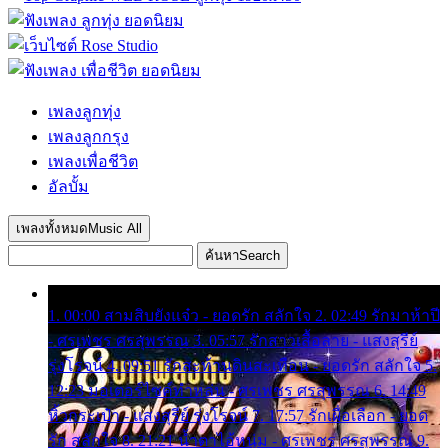
เพลงลูกทุ่ง
เพลงลูกกรุง
เพลงเพื่อชีวิต
อัลบั้ม
เพลงทั้งหมด
Music All
ค้นหา
Search
1. 00:00 สามสิบยังแจ๋ว - ยอดรัก สลักใจ 2. 02:49 รักมาห้าปี
- ศรเพชร ศรสุพรรณ 3. 05:57 รักสาวเสื้อลาย - แสงสุรีย์
รุ่งโรจน์ 4. 09:51 รักสะท้านดินสะเทือน - ยอดรัก สลักใจ 5.
12:23 มอเตอร์ไซค์ทำหล่น - ศรเพชร ศรสุพรรณ 6. 14:49
หิ้วกระเป๋า - แสงสุรีย์ รุ่งโรจน์ 7. 17:57 รักเผื่อเลือก - ยอด
รัก สลักใจ 8. 21:21 น้ำตาไอ้หนุ่ม - ศรเพชร ศรสุพรรณ 9.