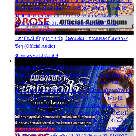
00:45:25 รอหน่อยน้องติ๋ม 15. 00:48:56 เรือล่มในหนอง 16.
00:51:43 บัตรเชิญสีเลือด 17. 00:56:07 อดีตรักโรงทอ 18.
01:00:00 เขมรไล่ควาย 19. 01:02:55 สาวสวนแตง 20.
01:05:51 แอบมอง 21. 01:09:27 พบรักปากน้ำโพ 22.
01:13:06 สายัณห์เมา
" สายัณห์ สัญญา " ขวัญใจคนเดิม - รวมเพลงดังเพราะๆ
ซึ้งๆ (Official Audio)
36 views • 21.07.2569
1. 00:00:00 ทำไมทำฉันได้ 2. 00:03:20 นางฟ้าสลัม 3.
00:06:50 คน 4. 00:10:36 บุญเหลือเกิน 5. 00:13:58 ฝนหยาด
สุดท้าย 6. 00:17:30 ยาใจยาจก 7. 00:20:30 คิดดูให้ดี 8.
00:24:21 ลบรอยแผลรัก 9. 00:27:35 เหมือนใจโดนกรีด 10.
00:30:54 ขบวนการเปาเปียว 11. 00:34:05 คำรำพัน 12.
00:37:20 ปาหนัน 13. 00:40:37 ใจเจ้ากรรม 14. 00:44:15 จูบ
ฉันแล้วจงตายเสีย 15. 00:47:24 ขอสูมาเต๊อะ 16. 00:51:11
คนใจมาร 17. 00:54:50 คืนทรมาน 18. 00:58:25 รักนี้สีดำ
19. 01:01:44 ส่วนเกิน 20. 01:05:42 หยาดน้ำฝนหยดน้ำตา
21. 01:09:13 เหลือเพียงฝัน 22. 01:13:26 เขา 23. 01:16:37