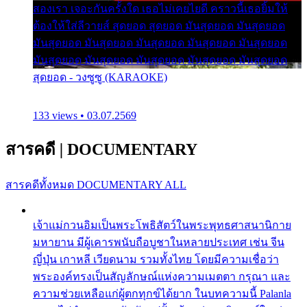
สองเรา เจอะกันครั้งใด เธอไม่เคยไยดี คราวนี้เธอยิ้มให้
ต้องให้ใส่ลีวายส์ สุดยอด สุดยอด มันสุดยอด มันสุดยอด
มันสุดยอด มันสุดยอด มันสุดยอด มันสุดยอด มันสุดยอด
มันสุดยอด มันสุดยอด มันสุดยอด มันสุดยอด มันสุดยอด
สุดยอด - วงซูซู (KARAOKE)
133 views • 03.07.2569
สารคดี
|
DOCUMENTARY
สารคดีทั้งหมด
DOCUMENTARY ALL
เจ้าแม่กวนอิมเป็นพระโพธิสัตว์ในพระพุทธศาสนานิกาย
มหายาน มีผู้เคารพนับถือบูชาในหลายประเทศ เช่น จีน
ญี่ปุ่น เกาหลี เวียดนาม รวมทั้งไทย โดยมีความเชื่อว่า
พระองค์ทรงเป็นสัญลักษณ์แห่งความเมตตา กรุณา และ
ความช่วยเหลือแก่ผู้ตกทุกข์ได้ยาก ในบทความนี้ Palanla