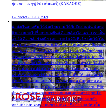
สุดยอด - วงซูซู (ซาวด์ดนตรี) (KARAOKE)
128 views • 03.07.2569
พ่อส่งเงินสามพัน ให้ฉันเรียนราม ได้อีกสักสามพัน ฉันคง
บ๊าย บาย จะไปซื้อกางเกงยีนส์ ลีวายส์มาใส่ เพราะเราเป็น
เด็กใต้ ลีวายส์อย่างเดียว อยากจะโชว์ถึงหิวโซ เด็กใต้ก็ไม่
หวั่น ตกตัวละหลายพัน กัดฟันซื้อมา ให้เด็กเทพเหลียวมอง
และต้องรู้ว่า เด็กใต้ไม่ธรรมดา แต่สุดยอด เดินโยกย้ายเย
ยวน กวนโอ๊ยพอได้ เพราะว่านุ่งลีวายส์ ตัวใหม่ใส่มา เดิน
เข้ามหาลัย จิ๊กโก๊มองหน้า ท่าจะมีปัญหา ไม่พอใจ ได้เป็น
เรื่องแน่นอน แต่ฉันไม่หวั่น เลยแหลงใต้ถามมัน ว่ามัน
พรั่นพรือ มันตอบว่าไม่พรื่อ เปลี่ยนเป็นยิ้มให้ เจอะเด็กใต้
ด้วยกัน ก็เลยรอด สุดยอด สุดยอด สุดยอด มันสุดยอด สุด
ยอด สุดยอด สุดยอด มันสุดยอด แอบหลงรักสาวราม ที่พัก
ห้องเช่า เธอผิวขาวผมยาว ปากแดงแหลงกลาง ถูกสเป็ก
จริงเธอ อยู่ห้องข้างข้าง อยากเข้าไปแหลงกลาง กลัว
ทองแดง กลับจากรามมาเจอ เธอมาซื้อข้าว แต่ก่อนนั้น