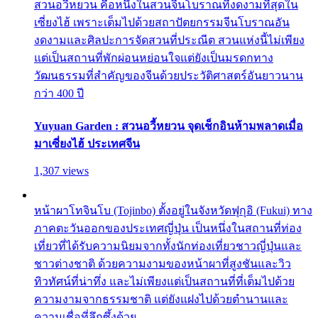
สวนอวี้หยวน คือหนึ่งในสวนจีนโบราณที่งดงามที่สุดใน
เซี่ยงไฮ้ เพราะเต็มไปด้วยสถาปัตยกรรมจีนโบราณอัน
งดงามและศิลปะการจัดสวนที่ประณีต สวนแห่งนี้ไม่เพียง
แต่เป็นสถานที่พักผ่อนหย่อนใจแต่ยังเป็นมรดกทาง
วัฒนธรรมที่สำคัญของจีนด้วยประวัติศาสตร์อันยาวนาน
กว่า 400 ปี
Yuyuan Garden : สวนอวี้หยวน จุดเช็กอินห้ามพลาดเมื่อ
มาเซี่ยงไฮ้ ประเทศจีน
1,307 views
หน้าผาโทจินโบ (Tojinbo) ตั้งอยู่ในจังหวัดฟุกุอิ (Fukui) ทาง
ภาคตะวันออกของประเทศญี่ปุ่น เป็นหนึ่งในสถานที่ท่อง
เที่ยวที่ได้รับความนิยมจากทั้งนักท่องเที่ยวชาวญี่ปุ่นและ
ชาวต่างชาติ ด้วยความงามของหน้าผาที่สูงชันและวิว
ทิวทัศน์ที่น่าทึ่ง และไม่เพียงแต่เป็นสถานที่ที่เต็มไปด้วย
ความงามจากธรรมชาติ แต่ยังแฝงไปด้วยตำนานและ
ความเชื่อที่ลึกซึ้งด้วย