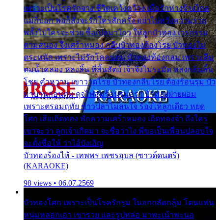
เพราะเป็นโรครักจาง ชีวิตเคว้งคว้าง เมื่อรักห่างร้างไกล
แม่ก็บอก พ่อก็สั่งจะรักใครสักครั้ง อย่าไปหวังความรวย
พลั้งไปใครจะช่วย ซื้อเปลมาไกว ให้ลูกบัวทอง เวรกรรม
ตามสนอง จึงเศร้าหมอง กลีบบัวทองต้องโรย บัวทองไม่
ตระหนัก เพราะไม่รักโคลนตม บัวทองท้องกลม เพราะลืม
ตมน้ำคลอง หลงลิ้น ที่สิ้นสัตย์ เจ้าจึงไม่ระมัด หลงกลิ่นลิ้น
โชย คำหวาน เขาวาดโรย บัวทองกลีบโรย ต้องร้อนรุม บัว
มาบานก่อนตูม ดุจไฟสุมร้อนรุมอุรา บัวทองผ่ายผอม
เพราะตรอมฤทัย ข้าวปลาไม่สนใจ ร้องไห้ลูกเดียว หยุด
โศก เสียเถิดทอง พักความเศร้าหมอง เถิดทองจ๋า ถึงใคร
เขาจะว่า ลูกเจ้าเกิดมา จะชื่อว่าไง พี่ขอเป็นเพื่อนปลอบใจ
จะตั้งชื่อให้ ว่าไอ้บังเอิญ
บัวทองร้องไห้ - เทพพร เพชรอุบล (ซาวด์ดนตรี)
(KARAOKE)
98 views • 06.07.2569
บัวทองโศก เพราะเป็นโรครักรุม ในอกกลัดกลุ้ม โดนแฟน
หนุ่มหลอกเอา เขารวย และรูปหล่อ มาพะเน้าพะนอ