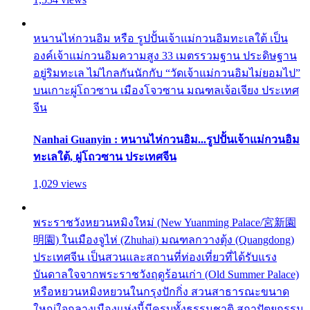
หนานไห่กวนอิม หรือ รูปปั้นเจ้าแม่กวนอิมทะเลใต้ เป็น
องค์เจ้าแม่กวนอิมความสูง 33 เมตรรวมฐาน ประดิษฐาน
อยู่ริมทะเล ไม่ไกลกันนักกับ “วัดเจ้าแม่กวนอิมไม่ยอมไป”
บนเกาะผู่โถวซาน เมืองโจวซาน มณฑลเจ้อเจียง ประเทศ
จีน
Nanhai Guanyin : หนานไห่กวนอิม...รูปปั้นเจ้าแม่กวนอิม
ทะเลใต้, ผู่โถวซาน ประเทศจีน
1,029 views
พระราชวังหยวนหมิงใหม่ (New Yuanming Palace/宮新園
明園) ในเมืองจูไห่ (Zhuhai) มณฑลกวางตุ้ง (Quangdong)
ประเทศจีน เป็นสวนและสถานที่ท่องเที่ยวที่ได้รับแรง
บันดาลใจจากพระราชวังฤดูร้อนเก่า (Old Summer Palace)
หรือหยวนหมิงหยวนในกรุงปักกิ่ง สวนสาธารณะขนาด
ใหญ่ใจกลางเมืองแห่งนี้มีครบทั้งธรรมชาติ สถาปัตยกรรม