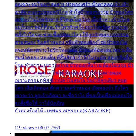
ออเซาะจนใจเบา สงสาร บัวทองเศร้า น้ำตาคลอเบ้า เฝ้า
อาลัย หนุ่มรูปหล่อหนีไกล หัวใจบัวทองระรวย บัวทองโศก
เพราะเป็นโรครักจาง ชีวิตเคว้งคว้าง เมื่อรักห่างร้างไกล
แม่ก็บอก พ่อก็สั่งจะรักใครสักครั้ง อย่าไปหวังความรวย
พลั้งไปใครจะช่วย ซื้อเปลมาไกว ให้ลูกบัวทอง เวรกรรม
ตามสนอง จึงเศร้าหมอง กลีบบัวทองต้องโรย บัวทองไม่
ตระหนัก เพราะไม่รักโคลนตม บัวทองท้องกลม เพราะลืม
ตมน้ำคลอง หลงลิ้น ที่สิ้นสัตย์ เจ้าจึงไม่ระมัด หลงกลิ่นลิ้น
โชย คำหวาน เขาวาดโรย บัวทองกลีบโรย ต้องร้อนรุม บัว
มาบานก่อนตูม ดุจไฟสุมร้อนรุมอุรา บัวทองผ่ายผอม
เพราะตรอมฤทัย ข้าวปลาไม่สนใจ ร้องไห้ลูกเดียว หยุด
โศก เสียเถิดทอง พักความเศร้าหมอง เถิดทองจ๋า ถึงใคร
เขาจะว่า ลูกเจ้าเกิดมา จะชื่อว่าไง พี่ขอเป็นเพื่อนปลอบใจ
จะตั้งชื่อให้ ว่าไอ้บังเอิญ
บัวทองร้องไห้ - เทพพร เพชรอุบล(KARAOKE)
119 views • 06.07.2569