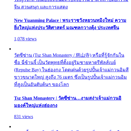
จีน สวนสนุก และการแสดง
New Yuanming Palace | พระราชวังหยวนหมิงใหม่ ความ
ยิ่งใหญ่แห่งประวัติศาสตร์ มณฑลกวางตุ้ง ประเทศจีน
1,078 views
วัดซีซ่าน (Tsz Shan Monastery / 慈山寺) หรือที่รู้จักกันใน
ชื่อ ฉี่ซ้านจี๋ เป็นวัดพุทธที่ตั้งอยู่ริมชายหาดรีพัลส์เบย์
(Repulse Bay) ในฮ่องกง โดดเด่นด้วยรูปปั้นเจ้าแม่กวนอิมสี
ขาวขนาดใหญ่ สูงถึง 76 เมตร ซึ่งเป็นรูปปั้นเจ้าแม่กวนอิม
ที่สูงเป็นอันดับต้นๆ ของโลก
Tsz Shan Monastery | วัดซีซ่าน…งามสง่าเจ้าแม่กวนอิ
มองค์ใหญ่แห่งฮ่องกง
831 views