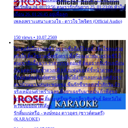
ขอรักคืน 24. 01:19:56 คนเรารักกันยาก 25. 01:23:06 หัวใจ
เถื่อน 26. 01:26:45 อยู่เพื่อลูก
เพลงเพราะเสนาะดวงใจ - ดาวใจ ไพจิตร (Official Audio)
150 views • 10.07.2569
ไม่เคยรักใครแน่หรือ อยากเชื่อถือก็ไม่กล้า ติ๋มใช่คนสวย
ตรึงใจ ติ๋มใช่งามซึ้งตรึงตรา พี่หรือจะมาหมายร่วมชีวี ก็
คนเขาลืออื้อฉาว ว่าสาวๆรุมตอมพี่ ติ๋มอยากรับรักเหมือน
กัน แต่หวั่นจะช้ำดวงฤดี กลัวแฟนของพี่ชี้หน้าด่าทอ ก็คน
ชื่อต๋อยต้อยตุ้มตุ๋ยต่าย พี่ยังลืมได้ง่ายๆเลยหนอ แค่ตัวเรา
สาวบ้านนา แสนจะซอมซ่อ ขืนรักขืนรอคงช้ำสักวัน ถ้า
จริงเหมือนคำพร่ำเฉลย พี่อย่าเฉยรีบมาหมั้น ถ้าพี่สู่ขอ
ตามธรรมเนียม ติ๋มจะเตรียมรับเกลียวสัมพันธ์ ผิดหวังไม่
หวั่นขอยอมได้เคียง
รักติ๋มแน่หรือ - หงษ์ทอง ดาวอุดร (ซาวด์ดนตรี)
(KARAOKE)