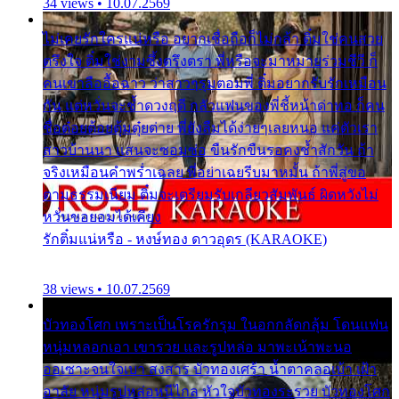
34 views • 10.07.2569
ไม่เคยรักใครแน่หรือ อยากเชื่อถือก็ไม่กล้า ติ๋มใช่คนสวย
ตรึงใจ ติ๋มใช่งามซึ้งตรึงตรา พี่หรือจะมาหมายร่วมชีวี ก็
คนเขาลืออื้อฉาว ว่าสาวๆรุมตอมพี่ ติ๋มอยากรับรักเหมือน
กัน แต่หวั่นจะช้ำดวงฤดี กลัวแฟนของพี่ชี้หน้าด่าทอ ก็คน
ชื่อต๋อยต้อยตุ้มตุ๋ยต่าย พี่ยังลืมได้ง่ายๆเลยหนอ แค่ตัวเรา
สาวบ้านนา แสนจะซอมซ่อ ขืนรักขืนรอคงช้ำสักวัน ถ้า
จริงเหมือนคำพร่ำเฉลย พี่อย่าเฉยรีบมาหมั้น ถ้าพี่สู่ขอ
ตามธรรมเนียม ติ๋มจะเตรียมรับเกลียวสัมพันธ์ ผิดหวังไม่
หวั่นขอยอมได้เคียง
รักติ๋มแน่หรือ - หงษ์ทอง ดาวอุดร (KARAOKE)
38 views • 10.07.2569
บัวทองโศก เพราะเป็นโรครักรุม ในอกกลัดกลุ้ม โดนแฟน
หนุ่มหลอกเอา เขารวย และรูปหล่อ มาพะเน้าพะนอ
ออเซาะจนใจเบา สงสาร บัวทองเศร้า น้ำตาคลอเบ้า เฝ้า
อาลัย หนุ่มรูปหล่อหนีไกล หัวใจบัวทองระรวย บัวทองโศก