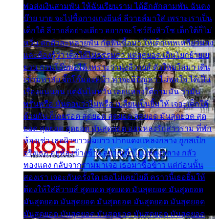
พ่อส่งเงินสามพัน ให้ฉันเรียนราม ได้อีกสักสามพัน ฉันคง
บ๊าย บาย จะไปซื้อกางเกงยีนส์ ลีวายส์มาใส่ เพราะเราเป็น
เด็กใต้ ลีวายส์อย่างเดียว อยากจะโชว์ถึงหิวโซ เด็กใต้ก็ไม่
หวั่น ตกตัวละหลายพัน กัดฟันซื้อมา ให้เด็กเทพเหลียวมอง
และต้องรู้ว่า เด็กใต้ไม่ธรรมดา แต่สุดยอด เดินโยกย้ายเย
ยวน กวนโอ๊ยพอได้ เพราะว่านุ่งลีวายส์ ตัวใหม่ใส่มา เดิน
เข้ามหาลัย จิ๊กโก๊มองหน้า ท่าจะมีปัญหา ไม่พอใจ ได้เป็น
เรื่องแน่นอน แต่ฉันไม่หวั่น เลยแหลงใต้ถามมัน ว่ามัน
พรั่นพรือ มันตอบว่าไม่พรื่อ เปลี่ยนเป็นยิ้มให้ เจอะเด็กใต้
ด้วยกัน ก็เลยรอด สุดยอด สุดยอด สุดยอด มันสุดยอด สุด
ยอด สุดยอด สุดยอด มันสุดยอด แอบหลงรักสาวราม ที่พัก
ห้องเช่า เธอผิวขาวผมยาว ปากแดงแหลงกลาง ถูกสเป็ก
จริงเธอ อยู่ห้องข้างข้าง อยากเข้าไปแหลงกลาง กลัว
ทองแดง กลับจากรามมาเจอ เธอมาซื้อข้าว แต่ก่อนนั้น
สองเรา เจอะกันครั้งใด เธอไม่เคยไยดี คราวนี้เธอยิ้มให้
ต้องให้ใส่ลีวายส์ สุดยอด สุดยอด มันสุดยอด มันสุดยอด
มันสุดยอด มันสุดยอด มันสุดยอด มันสุดยอด มันสุดยอด
มันสุดยอด มันสุดยอด มันสุดยอด มันสุดยอด มันสุดยอด