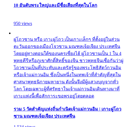
10 อันดับพระใหญ่และมีชื่อเสียงที่สุดในโลก
950 views
ผู่โถวซาน หรือ เกาะผู่โถว เป็นเกาะเล็กๆ ที่ตั้งอยู่ในส่วน
ตะวันออกของเมืองโจวซาน มณฑลเจ้อเจียง ประเทศจีน
โดยอยู่ทางตอนใต้ของนครเซี่ยงไฮ้ ผู่โถวซานเป็น 1 ใน 4
พุทธคีรีหรือภูเขาศักดิ์สิทธิ์ของจีน ชาวพุทธจีนเชื่อกันว่าผู่
โถวซานเป็นที่ประทับและตรัสรู้ของพระโพธิสัตว์กวนอิม
หรือเจ้าแม่กวนอิม ซึ่งเป็นหนึ่งในเทพเจ้าที่สำคัญที่สุดใน
ศาสนาพุทธนิกายมหายาน ดังนั้นจึงมีผู้แสวงบุญจากทั่ว
โลก โดยเฉพาะผู้ที่ศรัทธาในเจ้าแม่กวนอิมเดินทางมาที่
เกาะแห่งนี้เพื่อสักการะขอพรอยู่โดยตลอด
รวม 5 วัดสำคัญแห่งถิ่นกำเนิดเจ้าแม่กวนอิม | เกาะผู่โถว
ซาน มณฑลเจ้อเจียง ประเทศจีน
1,534 views