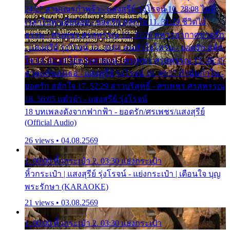
24:27 สามเณรกำพร้า - แสงสุรีย์ รุ่งโรจน์ 10. 28:08 ไม่มี
เวลาไปหาเมียน้อย - ยอดรัก สลักใจ 11. 31:29 ชีวิตไอ้
ธรรม - ศรเพชร ศรสุพรรณ 12. 35:26 ทหารอากาศขาดรัก
- แสงสุรีย์ รุ่งโรจน์ 13. 39:01 คนหัวใจโทรม - ยอดรัก สลัก
ใจ 14. 42:49 ไอ้หวังตายแน่ - ศรเพชร ศรสุพรรณ 15. 46:35
ธาตุแท้ของเธอ - แสงสุรีย์ รุ่งโรจน์ 16. 49:57 กำนันกำใน -
ยอดรัก สลักใจ 17. 52:29 สาวบริสุทธิ์ - ศรเพชร ศรสุพรรณ
18. 56:05 แต๋วจ๋า - แสงสุรีย์ รุ่งโรจน์
18 บทเพลงดังจากฟากฟ้า - ยอดรัก/ศรเพชร/แสงสุรีย์
(Official Audio)
26 views • 04.08.2569
1. 00:00 หิ้วกระเป๋า 2. 03:30 แย่งกระเป๋า
หิ้วกระเป๋า | แสงสุรีย์ รุ่งโรจน์ - แย่งกระเป๋า | เตือนใจ บุญ
พระรักษา (KARAOKE)
21 views • 03.08.2569
1. 00:00 หิ้วกระเป๋า 2. 03:30 แย่งกระเป๋า