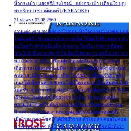
หิ้วกระเป๋า | แสงสุรีย์ รุ่งโรจน์ - แย่งกระเป๋า | เตือนใจ บุญ
พระรักษา (ซาวด์ดนตรี) (KARAOKE)
21 views • 03.08.2569
งานแต่ง เขาแซง แย่งเอาไปก่อน หัวใจอาวรณ์ มาซ่อน อยู่
ในห้องครัว ข้างนอกเจ้าสาว ส่งยิ้ม ให้คนไปทั่ว แต่เรา เฝ้า
อยู่ในครัว ทำตัวเป็นเด็ก ล้างจาน ในเมื่อ เจ้าสาว คือคน
บ้านใกล้ พึ่งพาอาศัย จำใจ ต้องไปช่วยงาน พอถึงเวลา เขา
พา กันเข้าพาขวัญ เพื่อนฝูง เฮฮาดังลั่น แต่เราล้างจาน
เดียวดาย เป็นคนพ่าย บ่มีความหมาย เคียงใจเจ้าบ่าว เป็น
คนพ่าย บ่มีความหมาย เคียงใจเจ้าบ่าว เพื่อนเจ้าสาว ยัง
เป็นบ่ได้ คือคนพ่าย ฮักคน ไม่มีใครสน เขาไม่เห็นคน ที่อยู่
ในครัว เจ้าสาว ก็มัวแต่งตัว สวยเด่น นั่งเคียงเจ้าบ่าว ที่เขา
เฝ้าคอย ใจเต้น หัวใจของเรา ลำเค็ญ ใครจะมองเห็น
ความใน ใจ เศร้า มันร้าวระบม ต้องมาขื่นขม เศร้าตรม
ท่ามความสุขี ช่วยงานเขาแต่ง แต่เรา แล้งมาหลายปี
เมื่อไรหนอจะ โชคดี ได้มีพิธีวิวาห์ หัวใจหล้า คอยไปคอย
มา คือหน้าที่เก่า หัวใจหล้า คอยไปคอยมา คือหน้าที่เก่า