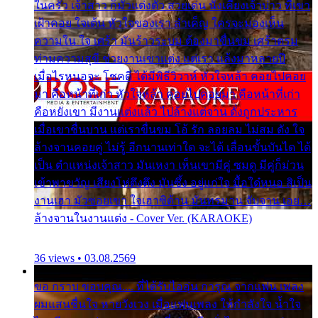
ในครัว เจ้าสาว ก็มัวแต่งตัว สวยเด่น นั่งเคียงเจ้าบ่าว ที่เขา
เฝ้าคอย ใจเต้น หัวใจของเรา ลำเค็ญ ใครจะมองเห็น
ความใน ใจ เศร้า มันร้าวระบม ต้องมาขื่นขม เศร้าตรม
ท่ามความสุขี ช่วยงานเขาแต่ง แต่เรา แล้งมาหลายปี
เมื่อไรหนอจะ โชคดี ได้มีพิธีวิวาห์ หัวใจหล้า คอยไปคอย
มา คือหน้าที่เก่า หัวใจหล้า คอยไปคอยมา คือหน้าที่เก่า
คือหยังเขา มีงานแต่งแล้ว ไปล้างแต่จาน ดั่งถูกประหาร
เมื่อเขาชื่นบาน แต่เราขื่นขม โอ้ รัก ลอยลม ไม่สม ดัง ใจ
ล้างจานคอยคู่ ไม่รู้ อีกนานเท่าใด จะได้ เลื่อนขั้นบันได ได้
เป็น ตำแหน่งเจ้าสาว มันเหงา เห็นเขามีคู่ ซมดู มีคู่ก็ม่วน
เข้าพาขวัญ เสียงโห่ตึงตึง มันซึ้ง อยู่แก่ใจ มื้อใด๋หนอ สิเป็น
งานเฮา มัวซอยเขา ใจเฮาซิด้าน มันทรมาน จับจาน เอย…
ล้างจานในงานแต่ง - Cover Ver. (KARAOKE)
36 views • 03.08.2569
ขอ กราบ ขอบคุณ.... ที่ได้รับไออุ่น การุณ จากแฟน เพลง
ผมแสนชื่นใจ หายวังเวง เมื่อแฟนเพลง ให้กำลังใจ น้ำใจ