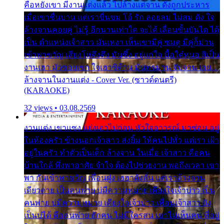
คือหยังเขา มีงานแต่งแล้ว ไปล้างแต่จาน ดั่งถูกประหาร
เมื่อเขาชื่นบาน แต่เราขื่นขม โอ้ รัก ลอยลม ไม่สม ดัง ใจ
ล้างจานคอยคู่ ไม่รู้ อีกนานเท่าใด จะได้ เลื่อนขั้นบันได ได้
เป็น ตำแหน่งเจ้าสาว มันเหงา เห็นเขามีคู่ ซมดู มีคู่ก็ม่วน
เข้าพาขวัญ เสียงโห่ตึงตึง มันซึ้ง อยู่แก่ใจ มื้อใด๋หนอ สิเป็น
งานเฮา มัวซอยเขา ใจเฮาซิด้าน มันทรมาน จับจาน เอย…
ล้างจานในงานแต่ง - Cover Ver. (ซาวด์ดนตรี)
(KARAOKE)
32 views • 03.08.2569
งานแต่ง เขาแซง แย่งเอาไปก่อน หัวใจอาวรณ์ มาซ่อน อยู่
ในห้องครัว ข้างนอกเจ้าสาว ส่งยิ้ม ให้คนไปทั่ว แต่เรา เฝ้า
อยู่ในครัว ทำตัวเป็นเด็ก ล้างจาน ในเมื่อ เจ้าสาว คือคน
บ้านใกล้ พึ่งพาอาศัย จำใจ ต้องไปช่วยงาน พอถึงเวลา เขา
พา กันเข้าพาขวัญ เพื่อนฝูง เฮฮาดังลั่น แต่เราล้างจาน
เดียวดาย เป็นคนพ่าย บ่มีความหมาย เคียงใจเจ้าบ่าว เป็น
คนพ่าย บ่มีความหมาย เคียงใจเจ้าบ่าว เพื่อนเจ้าสาว ยัง
เป็นบ่ได้ คือคนพ่าย ฮักคน ไม่มีใครสน เขาไม่เห็นคน ที่อยู่