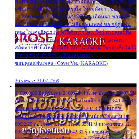
คู่แฟนเพลง ไม่เคยคิดว่าเก่ง หรือดังกว่าใคร..ใคร พระคุณ
ผู้ฟัง เท่านั้นยิ่งใหญ่ ที่เป็นแรงใจ ให้ผมดังมา.. ขอ องค์เท
วา สถิตฟากฟ้ายิ่งใหญ่ คุ้มภัยให้ท่าน เถิดหนา ขอจงเชื่อ
ใจ ไว้เถิดว่า ตราบชั่วชีวา ไม่ลืมแฟนเพลง ขอ อยู่คู่แฟน
เพลง ไม่เคยคิดว่าเก่ง หรือดังกว่าใคร..ใคร พระคุณผู้ฟัง
เท่านั้นยิ่งใหญ่ ที่เป็นแรงใจ ให้ผมดังมา.. ขอ องค์เทวา
สถิตฟากฟ้ายิ่งใหญ่ คุ้มภัยให้ท่าน เถิดหนา ขอจงเชื่อใจ ไว้
เถิดว่า ตราบชั่วชีวา ไม่ลืมแฟนเพลง
ขอบคุณแฟนเพลง - Cover Ver. (KARAOKE)
36 views • 31.07.2569
1. 00:00:00 ยินดีรับเดน 2. 00:03:44 น้ำตาอีสาน 3. 00:07:51
กิ่งทองใบหยก 4. 00:10:35 น้ำนิ่งไหลลึก 5. 00:13:49 ลานรัก
ลานเท 6. 00:17:06 จำใจจาก 7. 00:20:53 คืนฝนตก 8.
00:25:16 น้ำลงเดือนยี่ 9. 00:28:47 โสนน้อยเรือนงาม 10.
00:32:29 ตอไม้ที่ตายแล้ว 11. 00:35:41 น้ำกรดแช่เย็น 12.
00:39:08 อยากฟังซ้ำ 13. 00:42:32 รู้ว่าเขาหลอก 14.