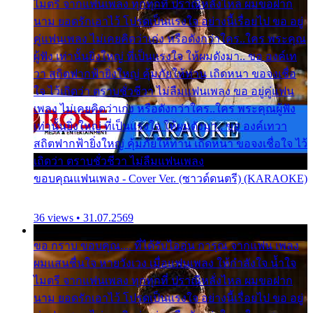
ไมตรี จากแฟนเพลง ทุกทุกที่ ปราณีหลั่งไหล ผมขอฝาก
นาม ยอดรักเอาไว้ โปรดเป็นแรงใจ อย่างนี้เรื่อยไป ขอ อยู่
คู่แฟนเพลง ไม่เคยคิดว่าเก่ง หรือดังกว่าใคร..ใคร พระคุณ
ผู้ฟัง เท่านั้นยิ่งใหญ่ ที่เป็นแรงใจ ให้ผมดังมา.. ขอ องค์เท
วา สถิตฟากฟ้ายิ่งใหญ่ คุ้มภัยให้ท่าน เถิดหนา ขอจงเชื่อ
ใจ ไว้เถิดว่า ตราบชั่วชีวา ไม่ลืมแฟนเพลง ขอ อยู่คู่แฟน
เพลง ไม่เคยคิดว่าเก่ง หรือดังกว่าใคร..ใคร พระคุณผู้ฟัง
เท่านั้นยิ่งใหญ่ ที่เป็นแรงใจ ให้ผมดังมา.. ขอ องค์เทวา
สถิตฟากฟ้ายิ่งใหญ่ คุ้มภัยให้ท่าน เถิดหนา ขอจงเชื่อใจ ไว้
เถิดว่า ตราบชั่วชีวา ไม่ลืมแฟนเพลง
ขอบคุณแฟนเพลง - Cover Ver. (ซาวด์ดนตรี) (KARAOKE)
36 views • 31.07.2569
ขอ กราบ ขอบคุณ.... ที่ได้รับไออุ่น การุณ จากแฟน เพลง
ผมแสนชื่นใจ หายวังเวง เมื่อแฟนเพลง ให้กำลังใจ น้ำใจ
ไมตรี จากแฟนเพลง ทุกทุกที่ ปราณีหลั่งไหล ผมขอฝาก
นาม ยอดรักเอาไว้ โปรดเป็นแรงใจ อย่างนี้เรื่อยไป ขอ อยู่