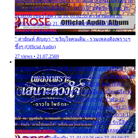
00:45:25 รอหน่อยน้องติ๋ม 15. 00:48:56 เรือล่มในหนอง 16.
00:51:43 บัตรเชิญสีเลือด 17. 00:56:07 อดีตรักโรงทอ 18.
01:00:00 เขมรไล่ควาย 19. 01:02:55 สาวสวนแตง 20.
01:05:51 แอบมอง 21. 01:09:27 พบรักปากน้ำโพ 22.
01:13:06 สายัณห์เมา
" สายัณห์ สัญญา " ขวัญใจคนเดิม - รวมเพลงดังเพราะๆ
ซึ้งๆ (Official Audio)
27 views • 21.07.2569
1. 00:00:00 ทำไมทำฉันได้ 2. 00:03:20 นางฟ้าสลัม 3.
00:06:50 คน 4. 00:10:36 บุญเหลือเกิน 5. 00:13:58 ฝนหยาด
สุดท้าย 6. 00:17:30 ยาใจยาจก 7. 00:20:30 คิดดูให้ดี 8.
00:24:21 ลบรอยแผลรัก 9. 00:27:35 เหมือนใจโดนกรีด 10.
00:30:54 ขบวนการเปาเปียว 11. 00:34:05 คำรำพัน 12.
00:37:20 ปาหนัน 13. 00:40:37 ใจเจ้ากรรม 14. 00:44:15 จูบ
ฉันแล้วจงตายเสีย 15. 00:47:24 ขอสูมาเต๊อะ 16. 00:51:11
คนใจมาร 17. 00:54:50 คืนทรมาน 18. 00:58:25 รักนี้สีดำ
19. 01:01:44 ส่วนเกิน 20. 01:05:42 หยาดน้ำฝนหยดน้ำตา
21. 01:09:13 เหลือเพียงฝัน 22. 01:13:26 เขา 23. 01:16:37