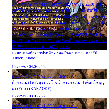
24:27 สามเณรกำพร้า - แสงสุรีย์ รุ่งโรจน์ 10. 28:08 ไม่มี
เวลาไปหาเมียน้อย - ยอดรัก สลักใจ 11. 31:29 ชีวิตไอ้
ธรรม - ศรเพชร ศรสุพรรณ 12. 35:26 ทหารอากาศขาดรัก
- แสงสุรีย์ รุ่งโรจน์ 13. 39:01 คนหัวใจโทรม - ยอดรัก สลัก
ใจ 14. 42:49 ไอ้หวังตายแน่ - ศรเพชร ศรสุพรรณ 15. 46:35
ธาตุแท้ของเธอ - แสงสุรีย์ รุ่งโรจน์ 16. 49:57 กำนันกำใน -
ยอดรัก สลักใจ 17. 52:29 สาวบริสุทธิ์ - ศรเพชร ศรสุพรรณ
18. 56:05 แต๋วจ๋า - แสงสุรีย์ รุ่งโรจน์
18 บทเพลงดังจากฟากฟ้า - ยอดรัก/ศรเพชร/แสงสุรีย์
(Official Audio)
16 views • 04.08.2569
1. 00:00 หิ้วกระเป๋า 2. 03:30 แย่งกระเป๋า
หิ้วกระเป๋า | แสงสุรีย์ รุ่งโรจน์ - แย่งกระเป๋า | เตือนใจ บุญ
พระรักษา (KARAOKE)
16 views • 03.08.2569
1. 00:00 หิ้วกระเป๋า 2. 03:30 แย่งกระเป๋า