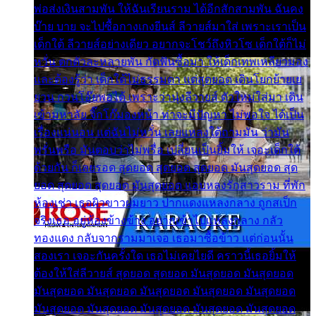
พ่อส่งเงินสามพัน ให้ฉันเรียนราม ได้อีกสักสามพัน ฉันคง
บ๊าย บาย จะไปซื้อกางเกงยีนส์ ลีวายส์มาใส่ เพราะเราเป็น
เด็กใต้ ลีวายส์อย่างเดียว อยากจะโชว์ถึงหิวโซ เด็กใต้ก็ไม่
หวั่น ตกตัวละหลายพัน กัดฟันซื้อมา ให้เด็กเทพเหลียวมอง
และต้องรู้ว่า เด็กใต้ไม่ธรรมดา แต่สุดยอด เดินโยกย้ายเย
ยวน กวนโอ๊ยพอได้ เพราะว่านุ่งลีวายส์ ตัวใหม่ใส่มา เดิน
เข้ามหาลัย จิ๊กโก๊มองหน้า ท่าจะมีปัญหา ไม่พอใจ ได้เป็น
เรื่องแน่นอน แต่ฉันไม่หวั่น เลยแหลงใต้ถามมัน ว่ามัน
พรั่นพรือ มันตอบว่าไม่พรื่อ เปลี่ยนเป็นยิ้มให้ เจอะเด็กใต้
ด้วยกัน ก็เลยรอด สุดยอด สุดยอด สุดยอด มันสุดยอด สุด
ยอด สุดยอด สุดยอด มันสุดยอด แอบหลงรักสาวราม ที่พัก
ห้องเช่า เธอผิวขาวผมยาว ปากแดงแหลงกลาง ถูกสเป็ก
จริงเธอ อยู่ห้องข้างข้าง อยากเข้าไปแหลงกลาง กลัว
ทองแดง กลับจากรามมาเจอ เธอมาซื้อข้าว แต่ก่อนนั้น
สองเรา เจอะกันครั้งใด เธอไม่เคยไยดี คราวนี้เธอยิ้มให้
ต้องให้ใส่ลีวายส์ สุดยอด สุดยอด มันสุดยอด มันสุดยอด
มันสุดยอด มันสุดยอด มันสุดยอด มันสุดยอด มันสุดยอด
มันสุดยอด มันสุดยอด มันสุดยอด มันสุดยอด มันสุดยอด