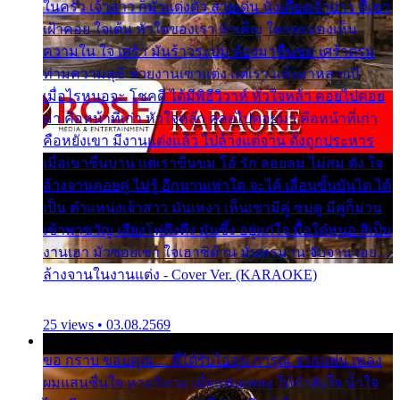
ในครัว เจ้าสาว ก็มัวแต่งตัว สวยเด่น นั่งเคียงเจ้าบ่าว ที่เขา
เฝ้าคอย ใจเต้น หัวใจของเรา ลำเค็ญ ใครจะมองเห็น
ความใน ใจ เศร้า มันร้าวระบม ต้องมาขื่นขม เศร้าตรม
ท่ามความสุขี ช่วยงานเขาแต่ง แต่เรา แล้งมาหลายปี
เมื่อไรหนอจะ โชคดี ได้มีพิธีวิวาห์ หัวใจหล้า คอยไปคอย
มา คือหน้าที่เก่า หัวใจหล้า คอยไปคอยมา คือหน้าที่เก่า
คือหยังเขา มีงานแต่งแล้ว ไปล้างแต่จาน ดั่งถูกประหาร
เมื่อเขาชื่นบาน แต่เราขื่นขม โอ้ รัก ลอยลม ไม่สม ดัง ใจ
ล้างจานคอยคู่ ไม่รู้ อีกนานเท่าใด จะได้ เลื่อนขั้นบันได ได้
เป็น ตำแหน่งเจ้าสาว มันเหงา เห็นเขามีคู่ ซมดู มีคู่ก็ม่วน
เข้าพาขวัญ เสียงโห่ตึงตึง มันซึ้ง อยู่แก่ใจ มื้อใด๋หนอ สิเป็น
งานเฮา มัวซอยเขา ใจเฮาซิด้าน มันทรมาน จับจาน เอย…
ล้างจานในงานแต่ง - Cover Ver. (KARAOKE)
25 views • 03.08.2569
ขอ กราบ ขอบคุณ.... ที่ได้รับไออุ่น การุณ จากแฟน เพลง
ผมแสนชื่นใจ หายวังเวง เมื่อแฟนเพลง ให้กำลังใจ น้ำใจ