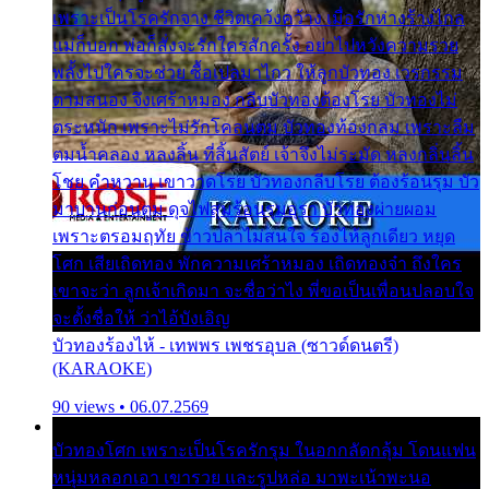
เพราะเป็นโรครักจาง ชีวิตเคว้งคว้าง เมื่อรักห่างร้างไกล
แม่ก็บอก พ่อก็สั่งจะรักใครสักครั้ง อย่าไปหวังความรวย
พลั้งไปใครจะช่วย ซื้อเปลมาไกว ให้ลูกบัวทอง เวรกรรม
ตามสนอง จึงเศร้าหมอง กลีบบัวทองต้องโรย บัวทองไม่
ตระหนัก เพราะไม่รักโคลนตม บัวทองท้องกลม เพราะลืม
ตมน้ำคลอง หลงลิ้น ที่สิ้นสัตย์ เจ้าจึงไม่ระมัด หลงกลิ่นลิ้น
โชย คำหวาน เขาวาดโรย บัวทองกลีบโรย ต้องร้อนรุม บัว
มาบานก่อนตูม ดุจไฟสุมร้อนรุมอุรา บัวทองผ่ายผอม
เพราะตรอมฤทัย ข้าวปลาไม่สนใจ ร้องไห้ลูกเดียว หยุด
โศก เสียเถิดทอง พักความเศร้าหมอง เถิดทองจ๋า ถึงใคร
เขาจะว่า ลูกเจ้าเกิดมา จะชื่อว่าไง พี่ขอเป็นเพื่อนปลอบใจ
จะตั้งชื่อให้ ว่าไอ้บังเอิญ
บัวทองร้องไห้ - เทพพร เพชรอุบล (ซาวด์ดนตรี)
(KARAOKE)
90 views • 06.07.2569
บัวทองโศก เพราะเป็นโรครักรุม ในอกกลัดกลุ้ม โดนแฟน
หนุ่มหลอกเอา เขารวย และรูปหล่อ มาพะเน้าพะนอ