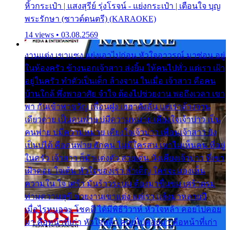
หิ้วกระเป๋า | แสงสุรีย์ รุ่งโรจน์ - แย่งกระเป๋า | เตือนใจ บุญ
พระรักษา (ซาวด์ดนตรี) (KARAOKE)
14 views • 03.08.2569
งานแต่ง เขาแซง แย่งเอาไปก่อน หัวใจอาวรณ์ มาซ่อน อยู่
ในห้องครัว ข้างนอกเจ้าสาว ส่งยิ้ม ให้คนไปทั่ว แต่เรา เฝ้า
อยู่ในครัว ทำตัวเป็นเด็ก ล้างจาน ในเมื่อ เจ้าสาว คือคน
บ้านใกล้ พึ่งพาอาศัย จำใจ ต้องไปช่วยงาน พอถึงเวลา เขา
พา กันเข้าพาขวัญ เพื่อนฝูง เฮฮาดังลั่น แต่เราล้างจาน
เดียวดาย เป็นคนพ่าย บ่มีความหมาย เคียงใจเจ้าบ่าว เป็น
คนพ่าย บ่มีความหมาย เคียงใจเจ้าบ่าว เพื่อนเจ้าสาว ยัง
เป็นบ่ได้ คือคนพ่าย ฮักคน ไม่มีใครสน เขาไม่เห็นคน ที่อยู่
ในครัว เจ้าสาว ก็มัวแต่งตัว สวยเด่น นั่งเคียงเจ้าบ่าว ที่เขา
เฝ้าคอย ใจเต้น หัวใจของเรา ลำเค็ญ ใครจะมองเห็น
ความใน ใจ เศร้า มันร้าวระบม ต้องมาขื่นขม เศร้าตรม
ท่ามความสุขี ช่วยงานเขาแต่ง แต่เรา แล้งมาหลายปี
เมื่อไรหนอจะ โชคดี ได้มีพิธีวิวาห์ หัวใจหล้า คอยไปคอย
มา คือหน้าที่เก่า หัวใจหล้า คอยไปคอยมา คือหน้าที่เก่า