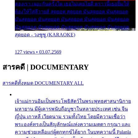
สองเรา เจอะกันครั้งใด เธอไม่เคยไยดี คราวนี้เธอยิ้มให้
ต้องให้ใส่ลีวายส์ สุดยอด สุดยอด มันสุดยอด มันสุดยอด
มันสุดยอด มันสุดยอด มันสุดยอด มันสุดยอด มันสุดยอด
มันสุดยอด มันสุดยอด มันสุดยอด มันสุดยอด มันสุดยอด
สุดยอด - วงซูซู (KARAOKE)
127 views • 03.07.2569
สารคดี
|
DOCUMENTARY
สารคดีทั้งหมด
DOCUMENTARY ALL
เจ้าแม่กวนอิมเป็นพระโพธิสัตว์ในพระพุทธศาสนานิกาย
มหายาน มีผู้เคารพนับถือบูชาในหลายประเทศ เช่น จีน
ญี่ปุ่น เกาหลี เวียดนาม รวมทั้งไทย โดยมีความเชื่อว่า
พระองค์ทรงเป็นสัญลักษณ์แห่งความเมตตา กรุณา และ
ความช่วยเหลือแก่ผู้ตกทุกข์ได้ยาก ในบทความนี้ Palanla