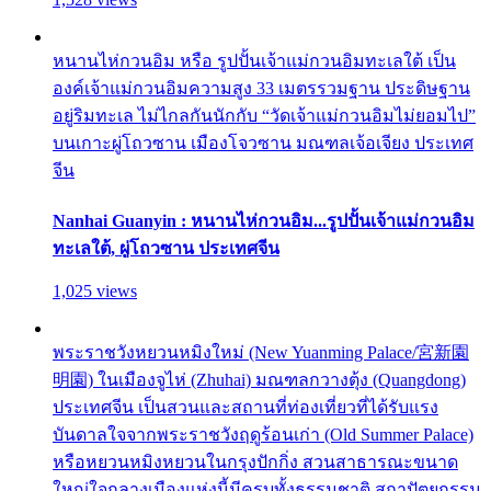
หนานไห่กวนอิม หรือ รูปปั้นเจ้าแม่กวนอิมทะเลใต้ เป็น
องค์เจ้าแม่กวนอิมความสูง 33 เมตรรวมฐาน ประดิษฐาน
อยู่ริมทะเล ไม่ไกลกันนักกับ “วัดเจ้าแม่กวนอิมไม่ยอมไป”
บนเกาะผู่โถวซาน เมืองโจวซาน มณฑลเจ้อเจียง ประเทศ
จีน
Nanhai Guanyin : หนานไห่กวนอิม...รูปปั้นเจ้าแม่กวนอิม
ทะเลใต้, ผู่โถวซาน ประเทศจีน
1,025 views
พระราชวังหยวนหมิงใหม่ (New Yuanming Palace/宮新園
明園) ในเมืองจูไห่ (Zhuhai) มณฑลกวางตุ้ง (Quangdong)
ประเทศจีน เป็นสวนและสถานที่ท่องเที่ยวที่ได้รับแรง
บันดาลใจจากพระราชวังฤดูร้อนเก่า (Old Summer Palace)
หรือหยวนหมิงหยวนในกรุงปักกิ่ง สวนสาธารณะขนาด
ใหญ่ใจกลางเมืองแห่งนี้มีครบทั้งธรรมชาติ สถาปัตยกรรม