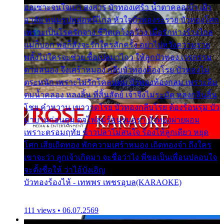
ออเซาะจนใจเบา สงสาร บัวทองเศร้า น้ำตาคลอเบ้า เฝ้า
อาลัย หนุ่มรูปหล่อหนีไกล หัวใจบัวทองระรวย บัวทองโศก
เพราะเป็นโรครักจาง ชีวิตเคว้งคว้าง เมื่อรักห่างร้างไกล
แม่ก็บอก พ่อก็สั่งจะรักใครสักครั้ง อย่าไปหวังความรวย
พลั้งไปใครจะช่วย ซื้อเปลมาไกว ให้ลูกบัวทอง เวรกรรม
ตามสนอง จึงเศร้าหมอง กลีบบัวทองต้องโรย บัวทองไม่
ตระหนัก เพราะไม่รักโคลนตม บัวทองท้องกลม เพราะลืม
ตมน้ำคลอง หลงลิ้น ที่สิ้นสัตย์ เจ้าจึงไม่ระมัด หลงกลิ่นลิ้น
โชย คำหวาน เขาวาดโรย บัวทองกลีบโรย ต้องร้อนรุม บัว
มาบานก่อนตูม ดุจไฟสุมร้อนรุมอุรา บัวทองผ่ายผอม
เพราะตรอมฤทัย ข้าวปลาไม่สนใจ ร้องไห้ลูกเดียว หยุด
โศก เสียเถิดทอง พักความเศร้าหมอง เถิดทองจ๋า ถึงใคร
เขาจะว่า ลูกเจ้าเกิดมา จะชื่อว่าไง พี่ขอเป็นเพื่อนปลอบใจ
จะตั้งชื่อให้ ว่าไอ้บังเอิญ
บัวทองร้องไห้ - เทพพร เพชรอุบล(KARAOKE)
111 views • 06.07.2569