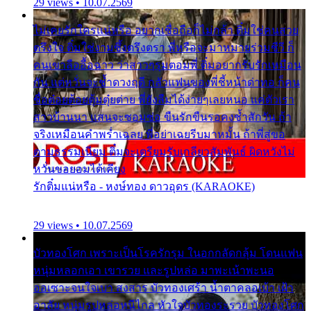
29 views • 10.07.2569
ไม่เคยรักใครแน่หรือ อยากเชื่อถือก็ไม่กล้า ติ๋มใช่คนสวย
ตรึงใจ ติ๋มใช่งามซึ้งตรึงตรา พี่หรือจะมาหมายร่วมชีวี ก็
คนเขาลืออื้อฉาว ว่าสาวๆรุมตอมพี่ ติ๋มอยากรับรักเหมือน
กัน แต่หวั่นจะช้ำดวงฤดี กลัวแฟนของพี่ชี้หน้าด่าทอ ก็คน
ชื่อต๋อยต้อยตุ้มตุ๋ยต่าย พี่ยังลืมได้ง่ายๆเลยหนอ แค่ตัวเรา
สาวบ้านนา แสนจะซอมซ่อ ขืนรักขืนรอคงช้ำสักวัน ถ้า
จริงเหมือนคำพร่ำเฉลย พี่อย่าเฉยรีบมาหมั้น ถ้าพี่สู่ขอ
ตามธรรมเนียม ติ๋มจะเตรียมรับเกลียวสัมพันธ์ ผิดหวังไม่
หวั่นขอยอมได้เคียง
รักติ๋มแน่หรือ - หงษ์ทอง ดาวอุดร (KARAOKE)
29 views • 10.07.2569
บัวทองโศก เพราะเป็นโรครักรุม ในอกกลัดกลุ้ม โดนแฟน
หนุ่มหลอกเอา เขารวย และรูปหล่อ มาพะเน้าพะนอ
ออเซาะจนใจเบา สงสาร บัวทองเศร้า น้ำตาคลอเบ้า เฝ้า
อาลัย หนุ่มรูปหล่อหนีไกล หัวใจบัวทองระรวย บัวทองโศก