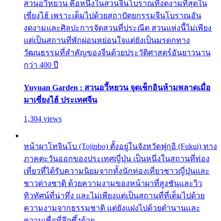
สวนอวี้หยวน คือหนึ่งในสวนจีนโบราณที่งดงามที่สุดใน
เซี่ยงไฮ้ เพราะเต็มไปด้วยสถาปัตยกรรมจีนโบราณอัน
งดงามและศิลปะการจัดสวนที่ประณีต สวนแห่งนี้ไม่เพียง
แต่เป็นสถานที่พักผ่อนหย่อนใจแต่ยังเป็นมรดกทาง
วัฒนธรรมที่สำคัญของจีนด้วยประวัติศาสตร์อันยาวนาน
กว่า 400 ปี
Yuyuan Garden : สวนอวี้หยวน จุดเช็กอินห้ามพลาดเมื่อ
มาเซี่ยงไฮ้ ประเทศจีน
1,304 views
หน้าผาโทจินโบ (Tojinbo) ตั้งอยู่ในจังหวัดฟุกุอิ (Fukui) ทาง
ภาคตะวันออกของประเทศญี่ปุ่น เป็นหนึ่งในสถานที่ท่อง
เที่ยวที่ได้รับความนิยมจากทั้งนักท่องเที่ยวชาวญี่ปุ่นและ
ชาวต่างชาติ ด้วยความงามของหน้าผาที่สูงชันและวิว
ทิวทัศน์ที่น่าทึ่ง และไม่เพียงแต่เป็นสถานที่ที่เต็มไปด้วย
ความงามจากธรรมชาติ แต่ยังแฝงไปด้วยตำนานและ
ความเชื่อที่ลึกซึ้งด้วย