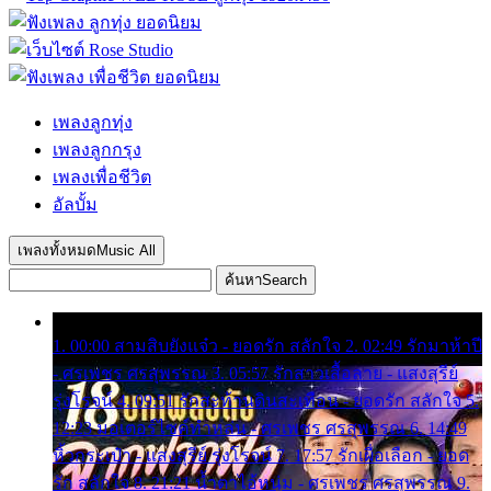
เพลงลูกทุ่ง
เพลงลูกกรุง
เพลงเพื่อชีวิต
อัลบั้ม
เพลงทั้งหมด
Music All
ค้นหา
Search
1. 00:00 สามสิบยังแจ๋ว - ยอดรัก สลักใจ 2. 02:49 รักมาห้าปี
- ศรเพชร ศรสุพรรณ 3. 05:57 รักสาวเสื้อลาย - แสงสุรีย์
รุ่งโรจน์ 4. 09:51 รักสะท้านดินสะเทือน - ยอดรัก สลักใจ 5.
12:23 มอเตอร์ไซค์ทำหล่น - ศรเพชร ศรสุพรรณ 6. 14:49
หิ้วกระเป๋า - แสงสุรีย์ รุ่งโรจน์ 7. 17:57 รักเผื่อเลือก - ยอด
รัก สลักใจ 8. 21:21 น้ำตาไอ้หนุ่ม - ศรเพชร ศรสุพรรณ 9.