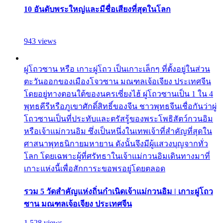
10 อันดับพระใหญ่และมีชื่อเสียงที่สุดในโลก
943 views
ผู่โถวซาน หรือ เกาะผู่โถว เป็นเกาะเล็กๆ ที่ตั้งอยู่ในส่วน
ตะวันออกของเมืองโจวซาน มณฑลเจ้อเจียง ประเทศจีน
โดยอยู่ทางตอนใต้ของนครเซี่ยงไฮ้ ผู่โถวซานเป็น 1 ใน 4
พุทธคีรีหรือภูเขาศักดิ์สิทธิ์ของจีน ชาวพุทธจีนเชื่อกันว่าผู่
โถวซานเป็นที่ประทับและตรัสรู้ของพระโพธิสัตว์กวนอิม
หรือเจ้าแม่กวนอิม ซึ่งเป็นหนึ่งในเทพเจ้าที่สำคัญที่สุดใน
ศาสนาพุทธนิกายมหายาน ดังนั้นจึงมีผู้แสวงบุญจากทั่ว
โลก โดยเฉพาะผู้ที่ศรัทธาในเจ้าแม่กวนอิมเดินทางมาที่
เกาะแห่งนี้เพื่อสักการะขอพรอยู่โดยตลอด
รวม 5 วัดสำคัญแห่งถิ่นกำเนิดเจ้าแม่กวนอิม | เกาะผู่โถว
ซาน มณฑลเจ้อเจียง ประเทศจีน
1,528 views