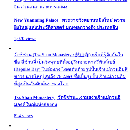
จีน สวนสนุก และการแสดง
New Yuanming Palace | พระราชวังหยวนหมิงใหม่ ความ
ยิ่งใหญ่แห่งประวัติศาสตร์ มณฑลกวางตุ้ง ประเทศจีน
1,070 views
วัดซีซ่าน (Tsz Shan Monastery / 慈山寺) หรือที่รู้จักกันใน
ชื่อ ฉี่ซ้านจี๋ เป็นวัดพุทธที่ตั้งอยู่ริมชายหาดรีพัลส์เบย์
(Repulse Bay) ในฮ่องกง โดดเด่นด้วยรูปปั้นเจ้าแม่กวนอิมสี
ขาวขนาดใหญ่ สูงถึง 76 เมตร ซึ่งเป็นรูปปั้นเจ้าแม่กวนอิม
ที่สูงเป็นอันดับต้นๆ ของโลก
Tsz Shan Monastery | วัดซีซ่าน…งามสง่าเจ้าแม่กวนอิ
มองค์ใหญ่แห่งฮ่องกง
824 views