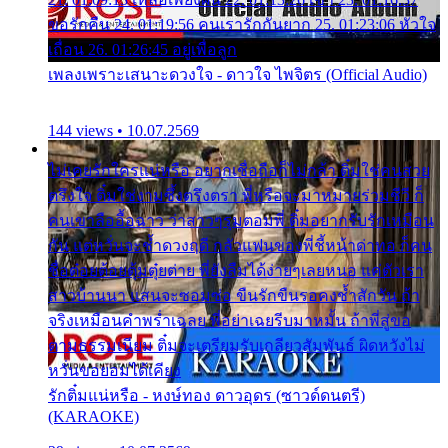
ขอรักคืน 24. 01:19:56 คนเรารักกันยาก 25. 01:23:06 หัวใจ
เถื่อน 26. 01:26:45 อยู่เพื่อลูก
เพลงเพราะเสนาะดวงใจ - ดาวใจ ไพจิตร (Official Audio)
144 views • 10.07.2569
ไม่เคยรักใครแน่หรือ อยากเชื่อถือก็ไม่กล้า ติ๋มใช่คนสวย
ตรึงใจ ติ๋มใช่งามซึ้งตรึงตรา พี่หรือจะมาหมายร่วมชีวี ก็
คนเขาลืออื้อฉาว ว่าสาวๆรุมตอมพี่ ติ๋มอยากรับรักเหมือน
กัน แต่หวั่นจะช้ำดวงฤดี กลัวแฟนของพี่ชี้หน้าด่าทอ ก็คน
ชื่อต๋อยต้อยตุ้มตุ๋ยต่าย พี่ยังลืมได้ง่ายๆเลยหนอ แค่ตัวเรา
สาวบ้านนา แสนจะซอมซ่อ ขืนรักขืนรอคงช้ำสักวัน ถ้า
จริงเหมือนคำพร่ำเฉลย พี่อย่าเฉยรีบมาหมั้น ถ้าพี่สู่ขอ
ตามธรรมเนียม ติ๋มจะเตรียมรับเกลียวสัมพันธ์ ผิดหวังไม่
หวั่นขอยอมได้เคียง
รักติ๋มแน่หรือ - หงษ์ทอง ดาวอุดร (ซาวด์ดนตรี)
(KARAOKE)