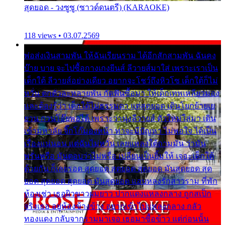
สุดยอด - วงซูซู (ซาวด์ดนตรี) (KARAOKE)
118 views • 03.07.2569
พ่อส่งเงินสามพัน ให้ฉันเรียนราม ได้อีกสักสามพัน ฉันคง
บ๊าย บาย จะไปซื้อกางเกงยีนส์ ลีวายส์มาใส่ เพราะเราเป็น
เด็กใต้ ลีวายส์อย่างเดียว อยากจะโชว์ถึงหิวโซ เด็กใต้ก็ไม่
หวั่น ตกตัวละหลายพัน กัดฟันซื้อมา ให้เด็กเทพเหลียวมอง
และต้องรู้ว่า เด็กใต้ไม่ธรรมดา แต่สุดยอด เดินโยกย้ายเย
ยวน กวนโอ๊ยพอได้ เพราะว่านุ่งลีวายส์ ตัวใหม่ใส่มา เดิน
เข้ามหาลัย จิ๊กโก๊มองหน้า ท่าจะมีปัญหา ไม่พอใจ ได้เป็น
เรื่องแน่นอน แต่ฉันไม่หวั่น เลยแหลงใต้ถามมัน ว่ามัน
พรั่นพรือ มันตอบว่าไม่พรื่อ เปลี่ยนเป็นยิ้มให้ เจอะเด็กใต้
ด้วยกัน ก็เลยรอด สุดยอด สุดยอด สุดยอด มันสุดยอด สุด
ยอด สุดยอด สุดยอด มันสุดยอด แอบหลงรักสาวราม ที่พัก
ห้องเช่า เธอผิวขาวผมยาว ปากแดงแหลงกลาง ถูกสเป็ก
จริงเธอ อยู่ห้องข้างข้าง อยากเข้าไปแหลงกลาง กลัว
ทองแดง กลับจากรามมาเจอ เธอมาซื้อข้าว แต่ก่อนนั้น