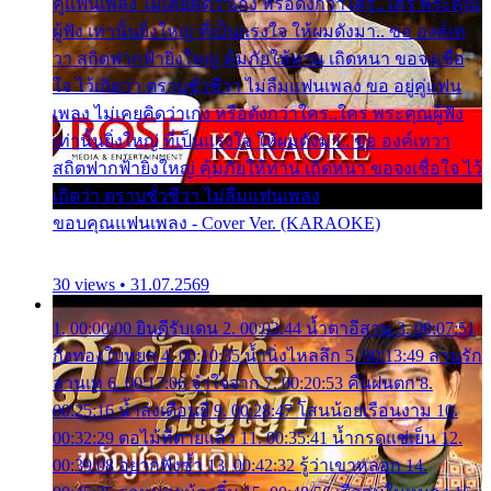
คู่แฟนเพลง ไม่เคยคิดว่าเก่ง หรือดังกว่าใคร..ใคร พระคุณ
ผู้ฟัง เท่านั้นยิ่งใหญ่ ที่เป็นแรงใจ ให้ผมดังมา.. ขอ องค์เท
วา สถิตฟากฟ้ายิ่งใหญ่ คุ้มภัยให้ท่าน เถิดหนา ขอจงเชื่อ
ใจ ไว้เถิดว่า ตราบชั่วชีวา ไม่ลืมแฟนเพลง ขอ อยู่คู่แฟน
เพลง ไม่เคยคิดว่าเก่ง หรือดังกว่าใคร..ใคร พระคุณผู้ฟัง
เท่านั้นยิ่งใหญ่ ที่เป็นแรงใจ ให้ผมดังมา.. ขอ องค์เทวา
สถิตฟากฟ้ายิ่งใหญ่ คุ้มภัยให้ท่าน เถิดหนา ขอจงเชื่อใจ ไว้
เถิดว่า ตราบชั่วชีวา ไม่ลืมแฟนเพลง
ขอบคุณแฟนเพลง - Cover Ver. (KARAOKE)
30 views • 31.07.2569
1. 00:00:00 ยินดีรับเดน 2. 00:03:44 น้ำตาอีสาน 3. 00:07:51
กิ่งทองใบหยก 4. 00:10:35 น้ำนิ่งไหลลึก 5. 00:13:49 ลานรัก
ลานเท 6. 00:17:06 จำใจจาก 7. 00:20:53 คืนฝนตก 8.
00:25:16 น้ำลงเดือนยี่ 9. 00:28:47 โสนน้อยเรือนงาม 10.
00:32:29 ตอไม้ที่ตายแล้ว 11. 00:35:41 น้ำกรดแช่เย็น 12.
00:39:08 อยากฟังซ้ำ 13. 00:42:32 รู้ว่าเขาหลอก 14.