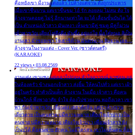
คือหยังเขา มีงานแต่งแล้ว ไปล้างแต่จาน ดั่งถูกประหาร
เมื่อเขาชื่นบาน แต่เราขื่นขม โอ้ รัก ลอยลม ไม่สม ดัง ใจ
ล้างจานคอยคู่ ไม่รู้ อีกนานเท่าใด จะได้ เลื่อนขั้นบันได ได้
เป็น ตำแหน่งเจ้าสาว มันเหงา เห็นเขามีคู่ ซมดู มีคู่ก็ม่วน
เข้าพาขวัญ เสียงโห่ตึงตึง มันซึ้ง อยู่แก่ใจ มื้อใด๋หนอ สิเป็น
งานเฮา มัวซอยเขา ใจเฮาซิด้าน มันทรมาน จับจาน เอย…
ล้างจานในงานแต่ง - Cover Ver. (ซาวด์ดนตรี)
(KARAOKE)
22 views • 03.08.2569
งานแต่ง เขาแซง แย่งเอาไปก่อน หัวใจอาวรณ์ มาซ่อน อยู่
ในห้องครัว ข้างนอกเจ้าสาว ส่งยิ้ม ให้คนไปทั่ว แต่เรา เฝ้า
อยู่ในครัว ทำตัวเป็นเด็ก ล้างจาน ในเมื่อ เจ้าสาว คือคน
บ้านใกล้ พึ่งพาอาศัย จำใจ ต้องไปช่วยงาน พอถึงเวลา เขา
พา กันเข้าพาขวัญ เพื่อนฝูง เฮฮาดังลั่น แต่เราล้างจาน
เดียวดาย เป็นคนพ่าย บ่มีความหมาย เคียงใจเจ้าบ่าว เป็น
คนพ่าย บ่มีความหมาย เคียงใจเจ้าบ่าว เพื่อนเจ้าสาว ยัง
เป็นบ่ได้ คือคนพ่าย ฮักคน ไม่มีใครสน เขาไม่เห็นคน ที่อยู่