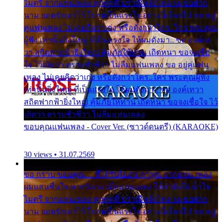
ไมตรี จากแฟนเพลง ทุกทุกที่ ปราณีหลั่งไหล ผมขอฝาก
นาม ยอดรักเอาไว้ โปรดเป็นแรงใจ อย่างนี้เรื่อยไป ขอ อยู่
คู่แฟนเพลง ไม่เคยคิดว่าเก่ง หรือดังกว่าใคร..ใคร พระคุณ
ผู้ฟัง เท่านั้นยิ่งใหญ่ ที่เป็นแรงใจ ให้ผมดังมา.. ขอ องค์เท
วา สถิตฟากฟ้ายิ่งใหญ่ คุ้มภัยให้ท่าน เถิดหนา ขอจงเชื่อ
ใจ ไว้เถิดว่า ตราบชั่วชีวา ไม่ลืมแฟนเพลง ขอ อยู่คู่แฟน
เพลง ไม่เคยคิดว่าเก่ง หรือดังกว่าใคร..ใคร พระคุณผู้ฟัง
เท่านั้นยิ่งใหญ่ ที่เป็นแรงใจ ให้ผมดังมา.. ขอ องค์เทวา
สถิตฟากฟ้ายิ่งใหญ่ คุ้มภัยให้ท่าน เถิดหนา ขอจงเชื่อใจ ไว้
เถิดว่า ตราบชั่วชีวา ไม่ลืมแฟนเพลง
ขอบคุณแฟนเพลง - Cover Ver. (ซาวด์ดนตรี) (KARAOKE)
30 views • 31.07.2569
ขอ กราบ ขอบคุณ.... ที่ได้รับไออุ่น การุณ จากแฟน เพลง
ผมแสนชื่นใจ หายวังเวง เมื่อแฟนเพลง ให้กำลังใจ น้ำใจ
ไมตรี จากแฟนเพลง ทุกทุกที่ ปราณีหลั่งไหล ผมขอฝาก
นาม ยอดรักเอาไว้ โปรดเป็นแรงใจ อย่างนี้เรื่อยไป ขอ อยู่