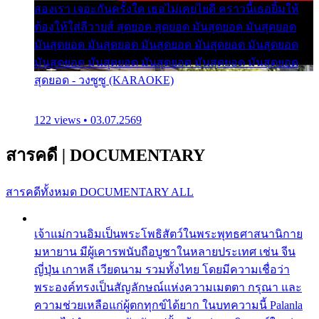
สองเรา เจอะกันครั้งใด เธอไม่เคยไยดี คราวนี้เธอยิ้มให้
ต้องให้ใส่ลีวายส์ สุดยอด สุดยอด มันสุดยอด มันสุดยอด
มันสุดยอด มันสุดยอด มันสุดยอด มันสุดยอด มันสุดยอด
มันสุดยอด มันสุดยอด มันสุดยอด มันสุดยอด มันสุดยอด
สุดยอด - วงซูซู (KARAOKE)
122 views • 03.07.2569
สารคดี
|
DOCUMENTARY
สารคดีทั้งหมด
DOCUMENTARY ALL
เจ้าแม่กวนอิมเป็นพระโพธิสัตว์ในพระพุทธศาสนานิกาย
มหายาน มีผู้เคารพนับถือบูชาในหลายประเทศ เช่น จีน
ญี่ปุ่น เกาหลี เวียดนาม รวมทั้งไทย โดยมีความเชื่อว่า
พระองค์ทรงเป็นสัญลักษณ์แห่งความเมตตา กรุณา และ
ความช่วยเหลือแก่ผู้ตกทุกข์ได้ยาก ในบทความนี้ Palanla