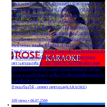
ออเซาะจนใจเบา สงสาร บัวทองเศร้า น้ำตาคลอเบ้า เฝ้า
อาลัย หนุ่มรูปหล่อหนีไกล หัวใจบัวทองระรวย บัวทองโศก
เพราะเป็นโรครักจาง ชีวิตเคว้งคว้าง เมื่อรักห่างร้างไกล
แม่ก็บอก พ่อก็สั่งจะรักใครสักครั้ง อย่าไปหวังความรวย
พลั้งไปใครจะช่วย ซื้อเปลมาไกว ให้ลูกบัวทอง เวรกรรม
ตามสนอง จึงเศร้าหมอง กลีบบัวทองต้องโรย บัวทองไม่
ตระหนัก เพราะไม่รักโคลนตม บัวทองท้องกลม เพราะลืม
ตมน้ำคลอง หลงลิ้น ที่สิ้นสัตย์ เจ้าจึงไม่ระมัด หลงกลิ่นลิ้น
โชย คำหวาน เขาวาดโรย บัวทองกลีบโรย ต้องร้อนรุม บัว
มาบานก่อนตูม ดุจไฟสุมร้อนรุมอุรา บัวทองผ่ายผอม
เพราะตรอมฤทัย ข้าวปลาไม่สนใจ ร้องไห้ลูกเดียว หยุด
โศก เสียเถิดทอง พักความเศร้าหมอง เถิดทองจ๋า ถึงใคร
เขาจะว่า ลูกเจ้าเกิดมา จะชื่อว่าไง พี่ขอเป็นเพื่อนปลอบใจ
จะตั้งชื่อให้ ว่าไอ้บังเอิญ
บัวทองร้องไห้ - เทพพร เพชรอุบล(KARAOKE)
109 views • 06.07.2569