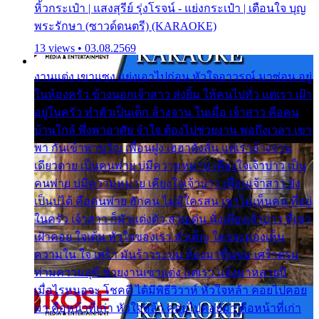
หิ้วกระเป๋า | แสงสุรีย์ รุ่งโรจน์ - แย่งกระเป๋า | เตือนใจ บุญ
พระรักษา (ซาวด์ดนตรี) (KARAOKE)
13 views • 03.08.2569
งานแต่ง เขาแซง แย่งเอาไปก่อน หัวใจอาวรณ์ มาซ่อน อยู่
ในห้องครัว ข้างนอกเจ้าสาว ส่งยิ้ม ให้คนไปทั่ว แต่เรา เฝ้า
อยู่ในครัว ทำตัวเป็นเด็ก ล้างจาน ในเมื่อ เจ้าสาว คือคน
บ้านใกล้ พึ่งพาอาศัย จำใจ ต้องไปช่วยงาน พอถึงเวลา เขา
พา กันเข้าพาขวัญ เพื่อนฝูง เฮฮาดังลั่น แต่เราล้างจาน
เดียวดาย เป็นคนพ่าย บ่มีความหมาย เคียงใจเจ้าบ่าว เป็น
คนพ่าย บ่มีความหมาย เคียงใจเจ้าบ่าว เพื่อนเจ้าสาว ยัง
เป็นบ่ได้ คือคนพ่าย ฮักคน ไม่มีใครสน เขาไม่เห็นคน ที่อยู่
ในครัว เจ้าสาว ก็มัวแต่งตัว สวยเด่น นั่งเคียงเจ้าบ่าว ที่เขา
เฝ้าคอย ใจเต้น หัวใจของเรา ลำเค็ญ ใครจะมองเห็น
ความใน ใจ เศร้า มันร้าวระบม ต้องมาขื่นขม เศร้าตรม
ท่ามความสุขี ช่วยงานเขาแต่ง แต่เรา แล้งมาหลายปี
เมื่อไรหนอจะ โชคดี ได้มีพิธีวิวาห์ หัวใจหล้า คอยไปคอย
มา คือหน้าที่เก่า หัวใจหล้า คอยไปคอยมา คือหน้าที่เก่า