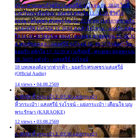
24:27 สามเณรกำพร้า - แสงสุรีย์ รุ่งโรจน์ 10. 28:08 ไม่มี
เวลาไปหาเมียน้อย - ยอดรัก สลักใจ 11. 31:29 ชีวิตไอ้
ธรรม - ศรเพชร ศรสุพรรณ 12. 35:26 ทหารอากาศขาดรัก
- แสงสุรีย์ รุ่งโรจน์ 13. 39:01 คนหัวใจโทรม - ยอดรัก สลัก
ใจ 14. 42:49 ไอ้หวังตายแน่ - ศรเพชร ศรสุพรรณ 15. 46:35
ธาตุแท้ของเธอ - แสงสุรีย์ รุ่งโรจน์ 16. 49:57 กำนันกำใน -
ยอดรัก สลักใจ 17. 52:29 สาวบริสุทธิ์ - ศรเพชร ศรสุพรรณ
18. 56:05 แต๋วจ๋า - แสงสุรีย์ รุ่งโรจน์
18 บทเพลงดังจากฟากฟ้า - ยอดรัก/ศรเพชร/แสงสุรีย์
(Official Audio)
14 views • 04.08.2569
1. 00:00 หิ้วกระเป๋า 2. 03:30 แย่งกระเป๋า
หิ้วกระเป๋า | แสงสุรีย์ รุ่งโรจน์ - แย่งกระเป๋า | เตือนใจ บุญ
พระรักษา (KARAOKE)
12 views • 03.08.2569
1. 00:00 หิ้วกระเป๋า 2. 03:30 แย่งกระเป๋า