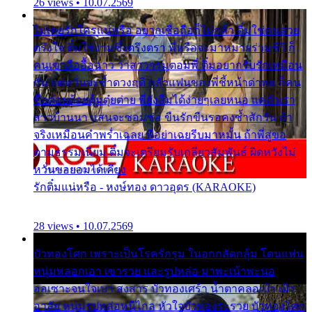
26 views • 10.07.2569
ไม่เคยรักใครแน่หรือ อยากเชื่อถือก็ไม่กล้า ติ๋มใช่คนสวย
ตรึงใจ ติ๋มใช่งามซึ้งตรึงตรา พี่หรือจะมาหมายร่วมชีวี ก็
คนเขาลืออื้อฉาว ว่าสาวๆรุมตอมพี่ ติ๋มอยากรับรักเหมือน
กัน แต่หวั่นจะช้ำดวงฤดี กลัวแฟนของพี่ชี้หน้าด่าทอ ก็คน
ชื่อต๋อยต้อยตุ้มตุ๋ยต่าย พี่ยังลืมได้ง่ายๆเลยหนอ แค่ตัวเรา
สาวบ้านนา แสนจะซอมซ่อ ขืนรักขืนรอคงช้ำสักวัน ถ้า
จริงเหมือนคำพร่ำเฉลย พี่อย่าเฉยรีบมาหมั้น ถ้าพี่สู่ขอ
ตามธรรมเนียม ติ๋มจะเตรียมรับเกลียวสัมพันธ์ ผิดหวังไม่
หวั่นขอยอมได้เคียง
รักติ๋มแน่หรือ - หงษ์ทอง ดาวอุดร (KARAOKE)
28 views • 10.07.2569
บัวทองโศก เพราะเป็นโรครักรุม ในอกกลัดกลุ้ม โดนแฟน
หนุ่มหลอกเอา เขารวย และรูปหล่อ มาพะเน้าพะนอ
ออเซาะจนใจเบา สงสาร บัวทองเศร้า น้ำตาคลอเบ้า เฝ้า
อาลัย หนุ่มรูปหล่อหนีไกล หัวใจบัวทองระรวย บัวทองโศก