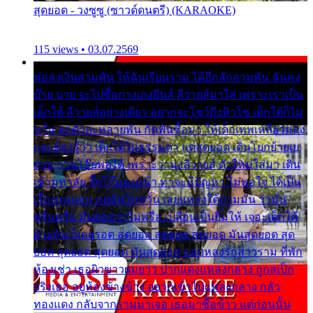
สุดยอด - วงซูซู (ซาวด์ดนตรี) (KARAOKE)
115 views • 03.07.2569
พ่อส่งเงินสามพัน ให้ฉันเรียนราม ได้อีกสักสามพัน ฉันคง
บ๊าย บาย จะไปซื้อกางเกงยีนส์ ลีวายส์มาใส่ เพราะเราเป็น
เด็กใต้ ลีวายส์อย่างเดียว อยากจะโชว์ถึงหิวโซ เด็กใต้ก็ไม่
หวั่น ตกตัวละหลายพัน กัดฟันซื้อมา ให้เด็กเทพเหลียวมอง
และต้องรู้ว่า เด็กใต้ไม่ธรรมดา แต่สุดยอด เดินโยกย้ายเย
ยวน กวนโอ๊ยพอได้ เพราะว่านุ่งลีวายส์ ตัวใหม่ใส่มา เดิน
เข้ามหาลัย จิ๊กโก๊มองหน้า ท่าจะมีปัญหา ไม่พอใจ ได้เป็น
เรื่องแน่นอน แต่ฉันไม่หวั่น เลยแหลงใต้ถามมัน ว่ามัน
พรั่นพรือ มันตอบว่าไม่พรื่อ เปลี่ยนเป็นยิ้มให้ เจอะเด็กใต้
ด้วยกัน ก็เลยรอด สุดยอด สุดยอด สุดยอด มันสุดยอด สุด
ยอด สุดยอด สุดยอด มันสุดยอด แอบหลงรักสาวราม ที่พัก
ห้องเช่า เธอผิวขาวผมยาว ปากแดงแหลงกลาง ถูกสเป็ก
จริงเธอ อยู่ห้องข้างข้าง อยากเข้าไปแหลงกลาง กลัว
ทองแดง กลับจากรามมาเจอ เธอมาซื้อข้าว แต่ก่อนนั้น