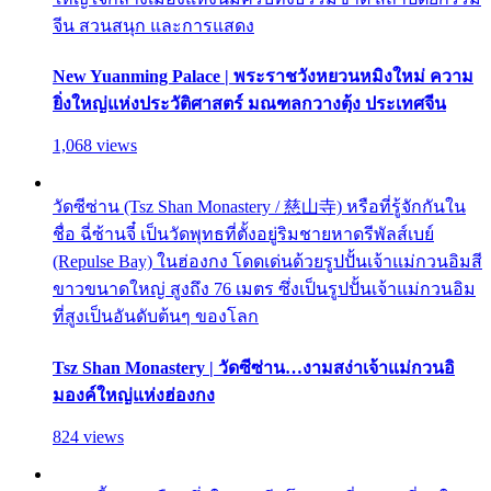
จีน สวนสนุก และการแสดง
New Yuanming Palace | พระราชวังหยวนหมิงใหม่ ความ
ยิ่งใหญ่แห่งประวัติศาสตร์ มณฑลกวางตุ้ง ประเทศจีน
1,068 views
วัดซีซ่าน (Tsz Shan Monastery / 慈山寺) หรือที่รู้จักกันใน
ชื่อ ฉี่ซ้านจี๋ เป็นวัดพุทธที่ตั้งอยู่ริมชายหาดรีพัลส์เบย์
(Repulse Bay) ในฮ่องกง โดดเด่นด้วยรูปปั้นเจ้าแม่กวนอิมสี
ขาวขนาดใหญ่ สูงถึง 76 เมตร ซึ่งเป็นรูปปั้นเจ้าแม่กวนอิม
ที่สูงเป็นอันดับต้นๆ ของโลก
Tsz Shan Monastery | วัดซีซ่าน…งามสง่าเจ้าแม่กวนอิ
มองค์ใหญ่แห่งฮ่องกง
824 views