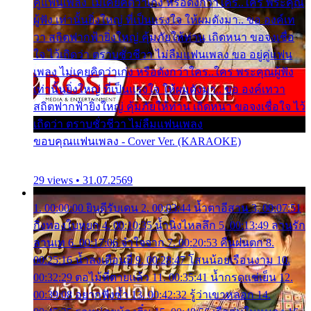
คู่แฟนเพลง ไม่เคยคิดว่าเก่ง หรือดังกว่าใคร..ใคร พระคุณ
ผู้ฟัง เท่านั้นยิ่งใหญ่ ที่เป็นแรงใจ ให้ผมดังมา.. ขอ องค์เท
วา สถิตฟากฟ้ายิ่งใหญ่ คุ้มภัยให้ท่าน เถิดหนา ขอจงเชื่อ
ใจ ไว้เถิดว่า ตราบชั่วชีวา ไม่ลืมแฟนเพลง ขอ อยู่คู่แฟน
เพลง ไม่เคยคิดว่าเก่ง หรือดังกว่าใคร..ใคร พระคุณผู้ฟัง
เท่านั้นยิ่งใหญ่ ที่เป็นแรงใจ ให้ผมดังมา.. ขอ องค์เทวา
สถิตฟากฟ้ายิ่งใหญ่ คุ้มภัยให้ท่าน เถิดหนา ขอจงเชื่อใจ ไว้
เถิดว่า ตราบชั่วชีวา ไม่ลืมแฟนเพลง
ขอบคุณแฟนเพลง - Cover Ver. (KARAOKE)
29 views • 31.07.2569
1. 00:00:00 ยินดีรับเดน 2. 00:03:44 น้ำตาอีสาน 3. 00:07:51
กิ่งทองใบหยก 4. 00:10:35 น้ำนิ่งไหลลึก 5. 00:13:49 ลานรัก
ลานเท 6. 00:17:06 จำใจจาก 7. 00:20:53 คืนฝนตก 8.
00:25:16 น้ำลงเดือนยี่ 9. 00:28:47 โสนน้อยเรือนงาม 10.
00:32:29 ตอไม้ที่ตายแล้ว 11. 00:35:41 น้ำกรดแช่เย็น 12.
00:39:08 อยากฟังซ้ำ 13. 00:42:32 รู้ว่าเขาหลอก 14.