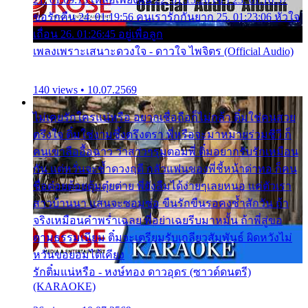
ขอรักคืน 24. 01:19:56 คนเรารักกันยาก 25. 01:23:06 หัวใจ
เถื่อน 26. 01:26:45 อยู่เพื่อลูก
เพลงเพราะเสนาะดวงใจ - ดาวใจ ไพจิตร (Official Audio)
140 views • 10.07.2569
ไม่เคยรักใครแน่หรือ อยากเชื่อถือก็ไม่กล้า ติ๋มใช่คนสวย
ตรึงใจ ติ๋มใช่งามซึ้งตรึงตรา พี่หรือจะมาหมายร่วมชีวี ก็
คนเขาลืออื้อฉาว ว่าสาวๆรุมตอมพี่ ติ๋มอยากรับรักเหมือน
กัน แต่หวั่นจะช้ำดวงฤดี กลัวแฟนของพี่ชี้หน้าด่าทอ ก็คน
ชื่อต๋อยต้อยตุ้มตุ๋ยต่าย พี่ยังลืมได้ง่ายๆเลยหนอ แค่ตัวเรา
สาวบ้านนา แสนจะซอมซ่อ ขืนรักขืนรอคงช้ำสักวัน ถ้า
จริงเหมือนคำพร่ำเฉลย พี่อย่าเฉยรีบมาหมั้น ถ้าพี่สู่ขอ
ตามธรรมเนียม ติ๋มจะเตรียมรับเกลียวสัมพันธ์ ผิดหวังไม่
หวั่นขอยอมได้เคียง
รักติ๋มแน่หรือ - หงษ์ทอง ดาวอุดร (ซาวด์ดนตรี)
(KARAOKE)