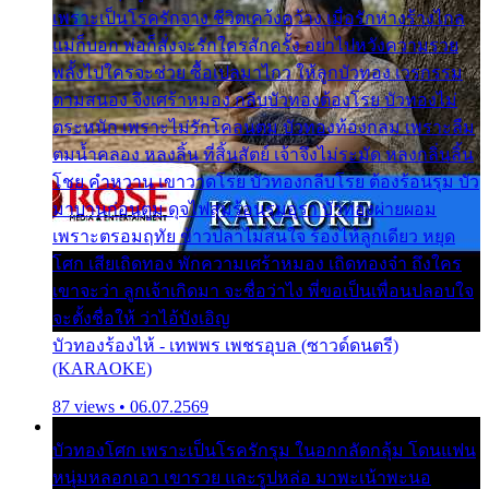
เพราะเป็นโรครักจาง ชีวิตเคว้งคว้าง เมื่อรักห่างร้างไกล
แม่ก็บอก พ่อก็สั่งจะรักใครสักครั้ง อย่าไปหวังความรวย
พลั้งไปใครจะช่วย ซื้อเปลมาไกว ให้ลูกบัวทอง เวรกรรม
ตามสนอง จึงเศร้าหมอง กลีบบัวทองต้องโรย บัวทองไม่
ตระหนัก เพราะไม่รักโคลนตม บัวทองท้องกลม เพราะลืม
ตมน้ำคลอง หลงลิ้น ที่สิ้นสัตย์ เจ้าจึงไม่ระมัด หลงกลิ่นลิ้น
โชย คำหวาน เขาวาดโรย บัวทองกลีบโรย ต้องร้อนรุม บัว
มาบานก่อนตูม ดุจไฟสุมร้อนรุมอุรา บัวทองผ่ายผอม
เพราะตรอมฤทัย ข้าวปลาไม่สนใจ ร้องไห้ลูกเดียว หยุด
โศก เสียเถิดทอง พักความเศร้าหมอง เถิดทองจ๋า ถึงใคร
เขาจะว่า ลูกเจ้าเกิดมา จะชื่อว่าไง พี่ขอเป็นเพื่อนปลอบใจ
จะตั้งชื่อให้ ว่าไอ้บังเอิญ
บัวทองร้องไห้ - เทพพร เพชรอุบล (ซาวด์ดนตรี)
(KARAOKE)
87 views • 06.07.2569
บัวทองโศก เพราะเป็นโรครักรุม ในอกกลัดกลุ้ม โดนแฟน
หนุ่มหลอกเอา เขารวย และรูปหล่อ มาพะเน้าพะนอ