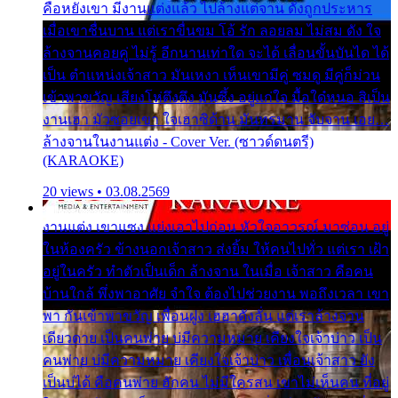
คือหยังเขา มีงานแต่งแล้ว ไปล้างแต่จาน ดั่งถูกประหาร
เมื่อเขาชื่นบาน แต่เราขื่นขม โอ้ รัก ลอยลม ไม่สม ดัง ใจ
ล้างจานคอยคู่ ไม่รู้ อีกนานเท่าใด จะได้ เลื่อนขั้นบันได ได้
เป็น ตำแหน่งเจ้าสาว มันเหงา เห็นเขามีคู่ ซมดู มีคู่ก็ม่วน
เข้าพาขวัญ เสียงโห่ตึงตึง มันซึ้ง อยู่แก่ใจ มื้อใด๋หนอ สิเป็น
งานเฮา มัวซอยเขา ใจเฮาซิด้าน มันทรมาน จับจาน เอย…
ล้างจานในงานแต่ง - Cover Ver. (ซาวด์ดนตรี)
(KARAOKE)
20 views • 03.08.2569
งานแต่ง เขาแซง แย่งเอาไปก่อน หัวใจอาวรณ์ มาซ่อน อยู่
ในห้องครัว ข้างนอกเจ้าสาว ส่งยิ้ม ให้คนไปทั่ว แต่เรา เฝ้า
อยู่ในครัว ทำตัวเป็นเด็ก ล้างจาน ในเมื่อ เจ้าสาว คือคน
บ้านใกล้ พึ่งพาอาศัย จำใจ ต้องไปช่วยงาน พอถึงเวลา เขา
พา กันเข้าพาขวัญ เพื่อนฝูง เฮฮาดังลั่น แต่เราล้างจาน
เดียวดาย เป็นคนพ่าย บ่มีความหมาย เคียงใจเจ้าบ่าว เป็น
คนพ่าย บ่มีความหมาย เคียงใจเจ้าบ่าว เพื่อนเจ้าสาว ยัง
เป็นบ่ได้ คือคนพ่าย ฮักคน ไม่มีใครสน เขาไม่เห็นคน ที่อยู่