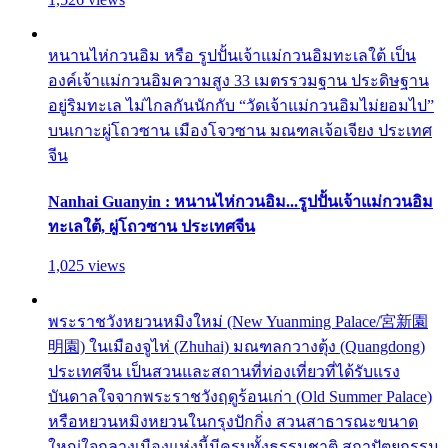
หนานไห่กวนอิม หรือ รูปปั้นเจ้าแม่กวนอิมทะเลใต้ เป็น
องค์เจ้าแม่กวนอิมความสูง 33 เมตรรวมฐาน ประดิษฐาน
อยู่ริมทะเล ไม่ไกลกันนักกับ “วัดเจ้าแม่กวนอิมไม่ยอมไป”
บนเกาะผู่โถวซาน เมืองโจวซาน มณฑลเจ้อเจียง ประเทศ
จีน
Nanhai Guanyin : หนานไห่กวนอิม...รูปปั้นเจ้าแม่กวนอิม
ทะเลใต้, ผู่โถวซาน ประเทศจีน
1,025 views
พระราชวังหยวนหมิงใหม่ (New Yuanming Palace/宮新園
明園) ในเมืองจูไห่ (Zhuhai) มณฑลกวางตุ้ง (Quangdong)
ประเทศจีน เป็นสวนและสถานที่ท่องเที่ยวที่ได้รับแรง
บันดาลใจจากพระราชวังฤดูร้อนเก่า (Old Summer Palace)
หรือหยวนหมิงหยวนในกรุงปักกิ่ง สวนสาธารณะขนาด
ใหญ่ใจกลางเมืองแห่งนี้มีครบทั้งธรรมชาติ สถาปัตยกรรม