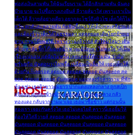
พ่อส่งเงินสามพัน ให้ฉันเรียนราม ได้อีกสักสามพัน ฉันคง
บ๊าย บาย จะไปซื้อกางเกงยีนส์ ลีวายส์มาใส่ เพราะเราเป็น
เด็กใต้ ลีวายส์อย่างเดียว อยากจะโชว์ถึงหิวโซ เด็กใต้ก็ไม่
หวั่น ตกตัวละหลายพัน กัดฟันซื้อมา ให้เด็กเทพเหลียวมอง
และต้องรู้ว่า เด็กใต้ไม่ธรรมดา แต่สุดยอด เดินโยกย้ายเย
ยวน กวนโอ๊ยพอได้ เพราะว่านุ่งลีวายส์ ตัวใหม่ใส่มา เดิน
เข้ามหาลัย จิ๊กโก๊มองหน้า ท่าจะมีปัญหา ไม่พอใจ ได้เป็น
เรื่องแน่นอน แต่ฉันไม่หวั่น เลยแหลงใต้ถามมัน ว่ามัน
พรั่นพรือ มันตอบว่าไม่พรื่อ เปลี่ยนเป็นยิ้มให้ เจอะเด็กใต้
ด้วยกัน ก็เลยรอด สุดยอด สุดยอด สุดยอด มันสุดยอด สุด
ยอด สุดยอด สุดยอด มันสุดยอด แอบหลงรักสาวราม ที่พัก
ห้องเช่า เธอผิวขาวผมยาว ปากแดงแหลงกลาง ถูกสเป็ก
จริงเธอ อยู่ห้องข้างข้าง อยากเข้าไปแหลงกลาง กลัว
ทองแดง กลับจากรามมาเจอ เธอมาซื้อข้าว แต่ก่อนนั้น
สองเรา เจอะกันครั้งใด เธอไม่เคยไยดี คราวนี้เธอยิ้มให้
ต้องให้ใส่ลีวายส์ สุดยอด สุดยอด มันสุดยอด มันสุดยอด
มันสุดยอด มันสุดยอด มันสุดยอด มันสุดยอด มันสุดยอด
มันสุดยอด มันสุดยอด มันสุดยอด มันสุดยอด มันสุดยอด