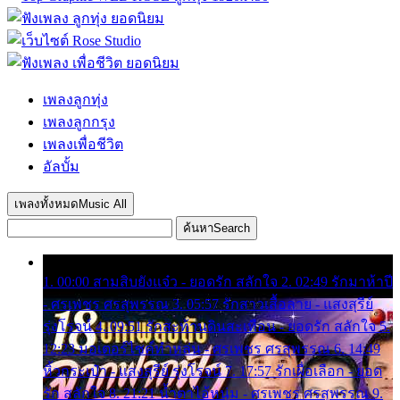
เพลงลูกทุ่ง
เพลงลูกกรุง
เพลงเพื่อชีวิต
อัลบั้ม
เพลงทั้งหมด
Music All
ค้นหา
Search
1. 00:00 สามสิบยังแจ๋ว - ยอดรัก สลักใจ 2. 02:49 รักมาห้าปี
- ศรเพชร ศรสุพรรณ 3. 05:57 รักสาวเสื้อลาย - แสงสุรีย์
รุ่งโรจน์ 4. 09:51 รักสะท้านดินสะเทือน - ยอดรัก สลักใจ 5.
12:23 มอเตอร์ไซค์ทำหล่น - ศรเพชร ศรสุพรรณ 6. 14:49
หิ้วกระเป๋า - แสงสุรีย์ รุ่งโรจน์ 7. 17:57 รักเผื่อเลือก - ยอด
รัก สลักใจ 8. 21:21 น้ำตาไอ้หนุ่ม - ศรเพชร ศรสุพรรณ 9.