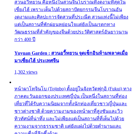
สวนอวี้หยวน คือหนึ่งในสวนจีนโบราณที่งดงามที่สุดใน
เซี่ยงไฮ้ เพราะเต็มไปด้วยสถาปัตยกรรมจีนโบราณอัน
งดงามและศิลปะการจัดสวนที่ประณีต สวนแห่งนี้ไม่เพียง
แต่เป็นสถานที่พักผ่อนหย่อนใจแต่ยังเป็นมรดกทาง
วัฒนธรรมที่สำคัญของจีนด้วยประวัติศาสตร์อันยาวนาน
กว่า 400 ปี
Yuyuan Garden : สวนอวี้หยวน จุดเช็กอินห้ามพลาดเมื่อ
มาเซี่ยงไฮ้ ประเทศจีน
1,302 views
หน้าผาโทจินโบ (Tojinbo) ตั้งอยู่ในจังหวัดฟุกุอิ (Fukui) ทาง
ภาคตะวันออกของประเทศญี่ปุ่น เป็นหนึ่งในสถานที่ท่อง
เที่ยวที่ได้รับความนิยมจากทั้งนักท่องเที่ยวชาวญี่ปุ่นและ
ชาวต่างชาติ ด้วยความงามของหน้าผาที่สูงชันและวิว
ทิวทัศน์ที่น่าทึ่ง และไม่เพียงแต่เป็นสถานที่ที่เต็มไปด้วย
ความงามจากธรรมชาติ แต่ยังแฝงไปด้วยตำนานและ
ความเชื่อที่ลึกซึ้งด้วย