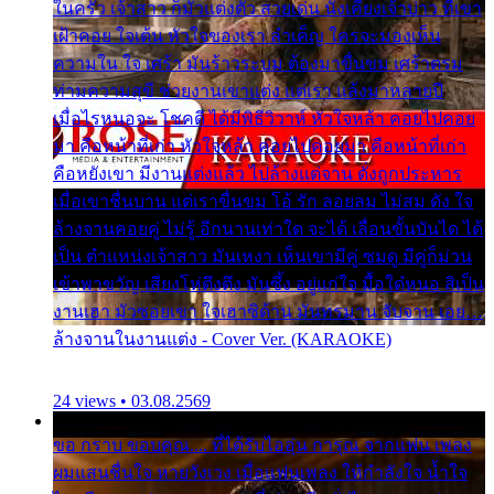
ในครัว เจ้าสาว ก็มัวแต่งตัว สวยเด่น นั่งเคียงเจ้าบ่าว ที่เขา
เฝ้าคอย ใจเต้น หัวใจของเรา ลำเค็ญ ใครจะมองเห็น
ความใน ใจ เศร้า มันร้าวระบม ต้องมาขื่นขม เศร้าตรม
ท่ามความสุขี ช่วยงานเขาแต่ง แต่เรา แล้งมาหลายปี
เมื่อไรหนอจะ โชคดี ได้มีพิธีวิวาห์ หัวใจหล้า คอยไปคอย
มา คือหน้าที่เก่า หัวใจหล้า คอยไปคอยมา คือหน้าที่เก่า
คือหยังเขา มีงานแต่งแล้ว ไปล้างแต่จาน ดั่งถูกประหาร
เมื่อเขาชื่นบาน แต่เราขื่นขม โอ้ รัก ลอยลม ไม่สม ดัง ใจ
ล้างจานคอยคู่ ไม่รู้ อีกนานเท่าใด จะได้ เลื่อนขั้นบันได ได้
เป็น ตำแหน่งเจ้าสาว มันเหงา เห็นเขามีคู่ ซมดู มีคู่ก็ม่วน
เข้าพาขวัญ เสียงโห่ตึงตึง มันซึ้ง อยู่แก่ใจ มื้อใด๋หนอ สิเป็น
งานเฮา มัวซอยเขา ใจเฮาซิด้าน มันทรมาน จับจาน เอย…
ล้างจานในงานแต่ง - Cover Ver. (KARAOKE)
24 views • 03.08.2569
ขอ กราบ ขอบคุณ.... ที่ได้รับไออุ่น การุณ จากแฟน เพลง
ผมแสนชื่นใจ หายวังเวง เมื่อแฟนเพลง ให้กำลังใจ น้ำใจ