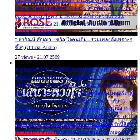
00:45:25 รอหน่อยน้องติ๋ม 15. 00:48:56 เรือล่มในหนอง 16.
00:51:43 บัตรเชิญสีเลือด 17. 00:56:07 อดีตรักโรงทอ 18.
01:00:00 เขมรไล่ควาย 19. 01:02:55 สาวสวนแตง 20.
01:05:51 แอบมอง 21. 01:09:27 พบรักปากน้ำโพ 22.
01:13:06 สายัณห์เมา
" สายัณห์ สัญญา " ขวัญใจคนเดิม - รวมเพลงดังเพราะๆ
ซึ้งๆ (Official Audio)
27 views • 21.07.2569
1. 00:00:00 ทำไมทำฉันได้ 2. 00:03:20 นางฟ้าสลัม 3.
00:06:50 คน 4. 00:10:36 บุญเหลือเกิน 5. 00:13:58 ฝนหยาด
สุดท้าย 6. 00:17:30 ยาใจยาจก 7. 00:20:30 คิดดูให้ดี 8.
00:24:21 ลบรอยแผลรัก 9. 00:27:35 เหมือนใจโดนกรีด 10.
00:30:54 ขบวนการเปาเปียว 11. 00:34:05 คำรำพัน 12.
00:37:20 ปาหนัน 13. 00:40:37 ใจเจ้ากรรม 14. 00:44:15 จูบ
ฉันแล้วจงตายเสีย 15. 00:47:24 ขอสูมาเต๊อะ 16. 00:51:11
คนใจมาร 17. 00:54:50 คืนทรมาน 18. 00:58:25 รักนี้สีดำ
19. 01:01:44 ส่วนเกิน 20. 01:05:42 หยาดน้ำฝนหยดน้ำตา
21. 01:09:13 เหลือเพียงฝัน 22. 01:13:26 เขา 23. 01:16:37