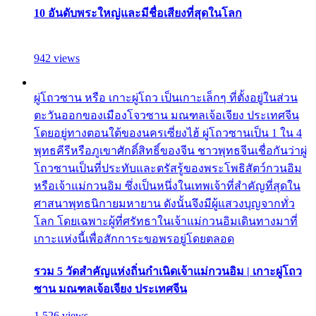
10 อันดับพระใหญ่และมีชื่อเสียงที่สุดในโลก
942 views
ผู่โถวซาน หรือ เกาะผู่โถว เป็นเกาะเล็กๆ ที่ตั้งอยู่ในส่วน
ตะวันออกของเมืองโจวซาน มณฑลเจ้อเจียง ประเทศจีน
โดยอยู่ทางตอนใต้ของนครเซี่ยงไฮ้ ผู่โถวซานเป็น 1 ใน 4
พุทธคีรีหรือภูเขาศักดิ์สิทธิ์ของจีน ชาวพุทธจีนเชื่อกันว่าผู่
โถวซานเป็นที่ประทับและตรัสรู้ของพระโพธิสัตว์กวนอิม
หรือเจ้าแม่กวนอิม ซึ่งเป็นหนึ่งในเทพเจ้าที่สำคัญที่สุดใน
ศาสนาพุทธนิกายมหายาน ดังนั้นจึงมีผู้แสวงบุญจากทั่ว
โลก โดยเฉพาะผู้ที่ศรัทธาในเจ้าแม่กวนอิมเดินทางมาที่
เกาะแห่งนี้เพื่อสักการะขอพรอยู่โดยตลอด
รวม 5 วัดสำคัญแห่งถิ่นกำเนิดเจ้าแม่กวนอิม | เกาะผู่โถว
ซาน มณฑลเจ้อเจียง ประเทศจีน
1,526 views