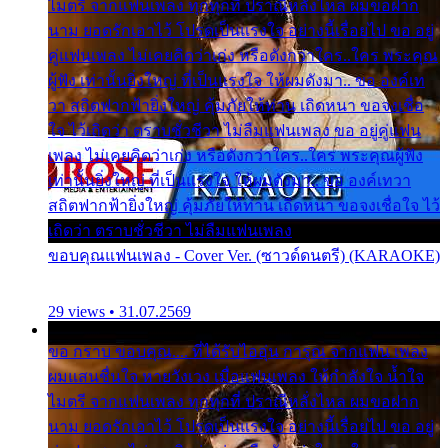
ไมตรี จากแฟนเพลง ทุกทุกที่ ปราณีหลั่งไหล ผมขอฝาก
นาม ยอดรักเอาไว้ โปรดเป็นแรงใจ อย่างนี้เรื่อยไป ขอ อยู่
คู่แฟนเพลง ไม่เคยคิดว่าเก่ง หรือดังกว่าใคร..ใคร พระคุณ
ผู้ฟัง เท่านั้นยิ่งใหญ่ ที่เป็นแรงใจ ให้ผมดังมา.. ขอ องค์เท
วา สถิตฟากฟ้ายิ่งใหญ่ คุ้มภัยให้ท่าน เถิดหนา ขอจงเชื่อ
ใจ ไว้เถิดว่า ตราบชั่วชีวา ไม่ลืมแฟนเพลง ขอ อยู่คู่แฟน
เพลง ไม่เคยคิดว่าเก่ง หรือดังกว่าใคร..ใคร พระคุณผู้ฟัง
เท่านั้นยิ่งใหญ่ ที่เป็นแรงใจ ให้ผมดังมา.. ขอ องค์เทวา
สถิตฟากฟ้ายิ่งใหญ่ คุ้มภัยให้ท่าน เถิดหนา ขอจงเชื่อใจ ไว้
เถิดว่า ตราบชั่วชีวา ไม่ลืมแฟนเพลง
ขอบคุณแฟนเพลง - Cover Ver. (ซาวด์ดนตรี) (KARAOKE)
29 views • 31.07.2569
ขอ กราบ ขอบคุณ.... ที่ได้รับไออุ่น การุณ จากแฟน เพลง
ผมแสนชื่นใจ หายวังเวง เมื่อแฟนเพลง ให้กำลังใจ น้ำใจ
ไมตรี จากแฟนเพลง ทุกทุกที่ ปราณีหลั่งไหล ผมขอฝาก
นาม ยอดรักเอาไว้ โปรดเป็นแรงใจ อย่างนี้เรื่อยไป ขอ อยู่