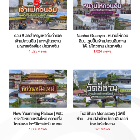
รวม 5 วัดสำคัญแห่งถิ่นกำเนิด
Nanhai Guanyin : หนานไห่กวน
เจ้าแม่กวนอิม | เกาะผู่โถวซาน
อิม...รูปปั้นเจ้าแม่กวนอิมทะเล
มณฑลเจ้อเจียง ประเทศจีน
ใต้, ผู่โถวซาน ประเทศจีน
1,525 views
1,024 views
New Yuanming Palace | พระ
Tsz Shan Monastery | วัดซี
ราชวังหยวนหมิงใหม่ ความยิ่ง
ซ่าน…งามสง่าเจ้าแม่กวนอิมองค์
ใหญ่แห่งประวัติศาสตร์ มณฑล
ใหญ่แห่งฮ่องกง
กวางตุ้ง ประเทศจีน
1,066 views
823 views