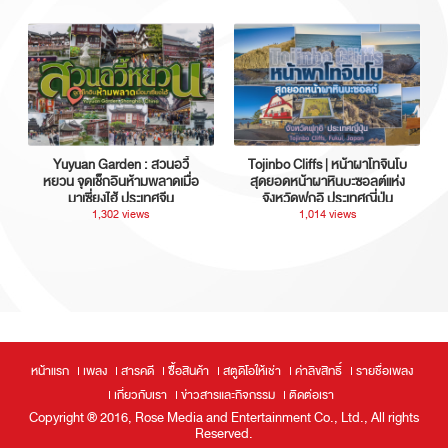
Yuyuan Garden : สวนอวี้
Tojinbo Cliffs | หน้าผาโทจินโบ
หยวน จุดเช็กอินห้ามพลาดเมื่อ
สุดยอดหน้าผาหินบะซอลต์แห่ง
มาเซี่ยงไฮ้ ประเทศจีน
จังหวัดฟุกุอิ ประเทศญี่ปุ่น
1,302 views
1,014 views
หน้าแรก
เพลง
สารคดี
ซื้อสินค้า
สตูดิโอให้เช่า
ค่าลิขสิทธิ์
รายชื่อเพลง
เกี่ยวกับเรา
ข่าวสารและกิจกรรม
ติดต่อเรา
Copyright ® 2016, Rose Media and Entertainment Co., Ltd., All rights
Reserved.