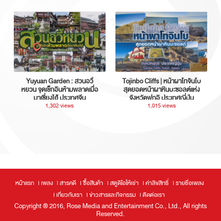
Yuyuan Garden : สวนอวี้
Tojinbo Cliffs | หน้าผาโทจินโบ
หยวน จุดเช็กอินห้ามพลาดเมื่อ
สุดยอดหน้าผาหินบะซอลต์แห่ง
มาเซี่ยงไฮ้ ประเทศจีน
จังหวัดฟุกุอิ ประเทศญี่ปุ่น
1,302 views
1,015 views
หน้าแรก
เพลง
สารคดี
ซื้อสินค้า
สตูดิโอให้เช่า
ค่าลิขสิทธิ์
รายชื่อเพลง
เกี่ยวกับเรา
ข่าวสารและกิจกรรม
ติดต่อเรา
Copyright ® 2016, Rose Media and Entertainment Co., Ltd., All rights
Reserved.