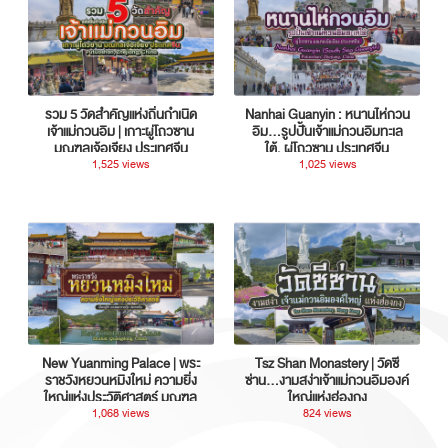
รวม 5 วัดสำคัญแห่งถิ่นกำเนิด
Nanhai Guanyin : หนานไห่กวน
เจ้าแม่กวนอิม | เกาะผู่โถวซาน
อิม...รูปปั้นเจ้าแม่กวนอิมทะเล
มณฑลเจ้อเจียง ประเทศจีน
ใต้, ผู่โถวซาน ประเทศจีน
1,525 views
1,025 views
New Yuanming Palace | พระ
Tsz Shan Monastery | วัดซี
ราชวังหยวนหมิงใหม่ ความยิ่ง
ซ่าน…งามสง่าเจ้าแม่กวนอิมองค์
ใหญ่แห่งประวัติศาสตร์ มณฑล
ใหญ่แห่งฮ่องกง
กวางตุ้ง ประเทศจีน
1,068 views
824 views