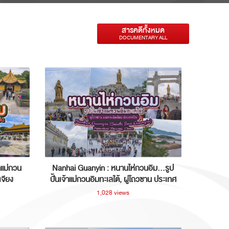
สารคดีทั้งหมด
DOCUMENTARY ALL
าแม่กวน
Nanhai Guanyin : หนานไห่กวนอิม...รูป
เจียง
ปั้นเจ้าแม่กวนอิมทะเลใต้, ผู่โถวซาน ประเทศ
จีน
1,028 views