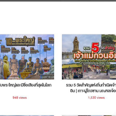
ับพระใหญ่และมีชื่อเสียงที่สุดในโลก
รวม 5 วัดสำคัญแห่งถิ่นกำเนิดเจ้
อิม | เกาะผู่โถวซาน มณฑลเจ้อ
ประเทศจีน
948 views
1,530 views